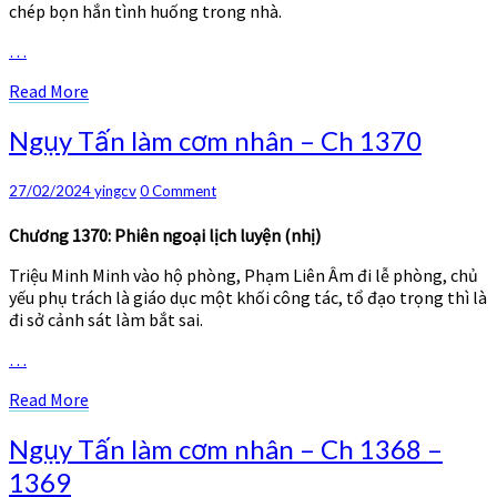
chép bọn hắn tình huống trong nhà.
…
Read
Read More
More
Ngụy
Ngụy Tấn làm cơm nhân – Ch 1370
Tấn
làm
Comments
27/02/2024
yingcv
0 Comment
cơm
nhân
Chương 1370: Phiên ngoại lịch luyện (nhị)
–
Ch
Triệu Minh Minh vào hộ phòng, Phạm Liên Âm đi lễ phòng, chủ
1370
yếu phụ trách là giáo dục một khối công tác, tổ đạo trọng thì là
đi sở cảnh sát làm bắt sai.
…
Read
Read More
More
Ngụy
Ngụy Tấn làm cơm nhân – Ch 1368 –
Tấn
1369
làm