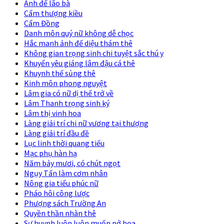
Ảnh đế lão bà
Cẩm thượng kiều
Cẩm Đồng
Danh môn quý nữ không dễ chọc
Hắc manh ảnh đế diệu thám thê
Không gian trọng sinh chi tuyệt sắc thú y
Khuyển yêu giáng lâm đậu cá thê
Khuynh thế sủng thê
Kinh môn phong nguyệt
Lâm gia có nữ dị thế trở về
Lâm Thanh trọng sinh ký
Lâm thị vinh hoa
Làng giải trí chi nữ vương tại thượng
Làng giải trí đầu đề
Lục linh thời quang tiếu
Mạc phụ hàn hạ
Năm bảy mươi, có chút ngọt
Ngụy Tấn làm cơm nhân
Nông gia tiểu phúc nữ
Pháo hôi công lược
Phượng sách Trường An
Quyền thần nhàn thê
Sư huynh luôn luôn muốn nở hoa