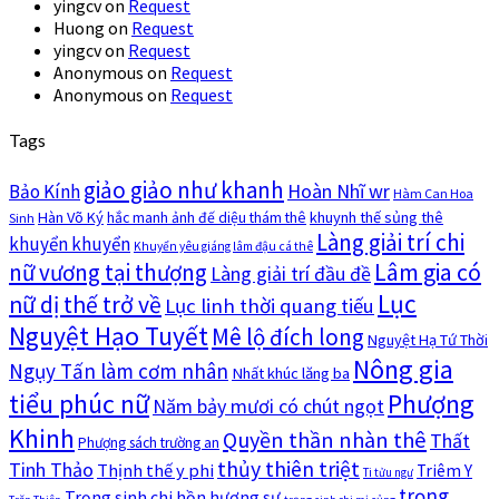
yingcv
on
Request
Huong
on
Request
yingcv
on
Request
Anonymous
on
Request
Anonymous
on
Request
Tags
giảo giảo như khanh
Hoàn Nhĩ wr
Bảo Kính
Hàm Can Hoa
Hàn Võ Ký
khuynh thế sủng thê
hắc manh ảnh đế diệu thám thê
Sinh
Làng giải trí chi
khuyển khuyển
Khuyển yêu giáng lâm đậu cá thê
nữ vương tại thượng
Lâm gia có
Làng giải trí đầu đề
Lục
nữ dị thế trở về
Lục linh thời quang tiếu
Nguyệt Hạo Tuyết
Mê lộ đích long
Nguyệt Hạ Tứ Thời
Nông gia
Ngụy Tấn làm cơm nhân
Nhất khúc lăng ba
tiểu phúc nữ
Phượng
Năm bảy mươi có chút ngọt
Khinh
Quyền thần nhàn thê
Thất
Phượng sách trường an
thủy thiên triệt
Tinh Thảo
Thịnh thế y phi
Triêm Y
Ti tửu ngư
trọng
Trọng sinh chi hồn hương sư