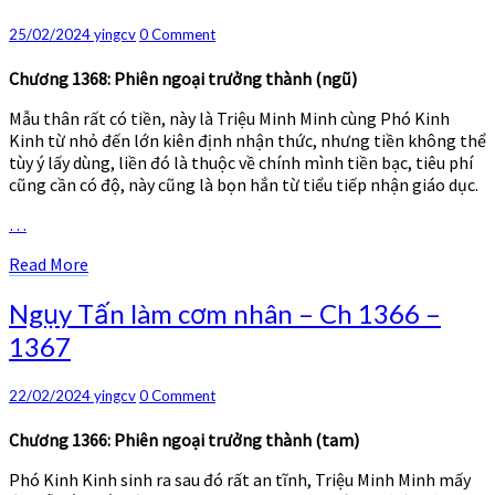
cơm
nhân
Comments
25/02/2024
yingcv
0 Comment
–
Ch
Chương 1368: Phiên ngoại trưởng thành (ngũ)
1368
Mẫu thân rất có tiền, này là Triệu Minh Minh cùng Phó Kinh
–
Kinh từ nhỏ đến lớn kiên định nhận thức, nhưng tiền không thể
1369
tùy ý lấy dùng, liền đó là thuộc về chính mình tiền bạc, tiêu phí
cũng cần có độ, này cũng là bọn hắn từ tiểu tiếp nhận giáo dục.
…
Read
Read More
More
Ngụy
Ngụy Tấn làm cơm nhân – Ch 1366 –
Tấn
1367
làm
cơm
nhân
Comments
22/02/2024
yingcv
0 Comment
–
Ch
Chương 1366: Phiên ngoại trưởng thành (tam)
1366
Phó Kinh Kinh sinh ra sau đó rất an tĩnh, Triệu Minh Minh mấy
–