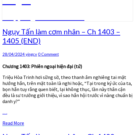
Truyện ngôn tình convert
Ngụy
Ngụy Tấn làm cơm nhân – Ch 1403 –
Tấn
1405 (END)
làm
cơm
nhân
Comments
28/04/2024
yingcv
0 Comment
–
Ch
Chương 1403: Phiên ngoại hiện đại (tứ)
1403
Triệu Hòa Trinh hơi sững sờ, theo thanh âm nghiêng tai mặt
–
hướng hắn, trên mặt toàn là nghi hoặc, “Tại trong ký ức của ta,
1405
bọn hắn tuy rằng quen biết, lại không thục, lần này thân cận
(END)
đều là sư trưởng giới thiệu, vì sao hắn hội trước vì nàng chuẩn bị
danh y?”
…
Read
Read More
More
Ngụy