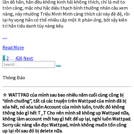
lần dỗ hắn, hắn đều không kinh hãi không thích, chỉ là mở to
1367
tròn căng, mặc như hắc diệu thạch bình thường nhãn cầu xem
nàng, này nhường Triệu Minh Minh càng thích cái này đệ đệ, rồi
lại hy vọng hắn có thể nhiều cấp một ít phản ứng, bởi vậy kiên
trì hắn tiểu danh tùy nàng kêu.
…
Read
Read More
More
Posts
1
2
…
426
Next
Search
pagination
Search
for:
Thông Báo
☆
WATTPAD của mình sau bao nhiêu năm cuối cùng cũng bị
“dính chưởng”, tất cả các truyện trên Wattpad của mình đã bị
xóa hết, nó xóa luôn Account của mình luôn, trước đó không
thông báo gì hết T_T Cho nên mình sẽ không up Wattpad nữa,
không làm account mới hay gì hết để up lại, nghỉ luôn Wattpad.
Sorry các nàng vẫn đọc Wattpad, mình không muốn tốn công
up lại rồi sau đó bị delete nữa.