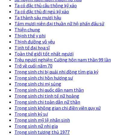
Ta có đặc thù câu thông kỹ xảo
Ta có đặc thù đi ngủ kỹ xảo
Ta thành sáu mươi hậu
Tám mươi niên đại thuần nữ hộ phấn đấu sử
Thiện chung
Thịnh thế y phi
Thịnh đường vô yêu
Tinh tế đại họa sĩ
Toàn thế giới tốt nhất ngươi
Trêu ngươi nghiện: Cường hôn nam thần 99 lần
Trở về cuối năm 70
Trọng sinh chi bị quải nhi đồng tìm gia ký
Trọng sinh chi hồn hương sư
Trọng sinh chi mị sủng
Trọng sinh chi quốc dân nam thần
Trọng sinh chi tinh tế nữ hoàng
Trọng sinh chi toàn dân nữ thần
Trọng sinh không gian chi điền viên quy xử
Trọng sinh kỷ sự
Trọng sinh mỹ lệ nhân sinh
Trọng sinh nữ nhi gia
Trọng sinh tương thủ 1977