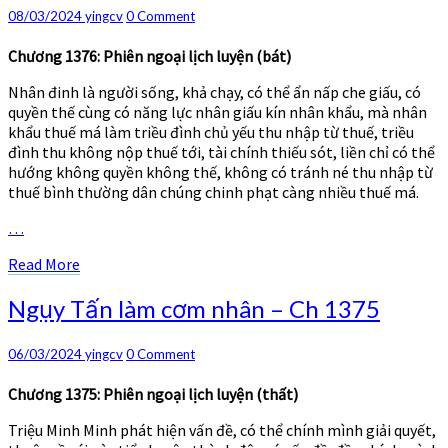
làm
Comments
08/03/2024
yingcv
0 Comment
cơm
nhân
Chương 1376: Phiên ngoại lịch luyện (bát)
–
Ch
Nhân đinh là người sống, khả chạy, có thể ẩn nấp che giấu, có
1376
quyền thế cùng có năng lực nhân giấu kín nhân khẩu, mà nhân
khẩu thuế má làm triều đình chủ yếu thu nhập từ thuế, triều
đình thu không nộp thuế tới, tài chính thiếu sót, liền chỉ có thể
hướng không quyền không thế, không có tránh né thu nhập từ
thuế bình thường dân chúng chinh phạt càng nhiều thuế má.
…
Read
Read More
More
Ngụy
Ngụy Tấn làm cơm nhân – Ch 1375
Tấn
làm
Comments
06/03/2024
yingcv
0 Comment
cơm
nhân
Chương 1375: Phiên ngoại lịch luyện (thất)
–
Ch
Triệu Minh Minh phát hiện vấn đề, có thể chính mình giải quyết,
1375