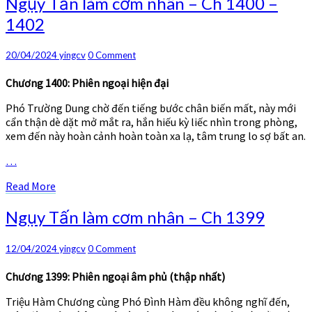
Ngụy Tấn làm cơm nhân – Ch 1400 –
Tấn
1402
làm
cơm
nhân
Comments
20/04/2024
yingcv
0 Comment
–
Ch
Chương 1400: Phiên ngoại hiện đại
1400
Phó Trường Dung chờ đến tiếng bước chân biến mất, này mới
–
cẩn thận dè dặt mở mắt ra, hắn hiếu kỳ liếc nhìn trong phòng,
1402
xem đến này hoàn cảnh hoàn toàn xa lạ, tâm trung lo sợ bất an.
…
Read
Read More
More
Ngụy
Ngụy Tấn làm cơm nhân – Ch 1399
Tấn
làm
Comments
12/04/2024
yingcv
0 Comment
cơm
nhân
Chương 1399: Phiên ngoại âm phủ (thập nhất)
–
Ch
Triệu Hàm Chương cùng Phó Đình Hàm đều không nghĩ đến,
1399