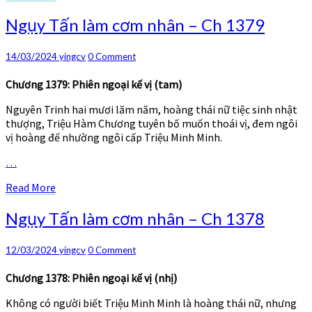
More
Ngụy
Ngụy Tấn làm cơm nhân – Ch 1379
Tấn
làm
Comments
14/03/2024
yingcv
0 Comment
cơm
nhân
Chương 1379: Phiên ngoại kế vị (tam)
–
Ch
Nguyên Trinh hai mươi lăm năm, hoàng thái nữ tiệc sinh nhật
1379
thượng, Triệu Hàm Chương tuyên bố muốn thoái vị, đem ngôi
vị hoàng đế nhường ngôi cấp Triệu Minh Minh.
…
Read
Read More
More
Ngụy
Ngụy Tấn làm cơm nhân – Ch 1378
Tấn
làm
Comments
12/03/2024
yingcv
0 Comment
cơm
nhân
Chương 1378: Phiên ngoại kế vị (nhị)
–
Ch
Không có người biết Triệu Minh Minh là hoàng thái nữ, nhưng
1378