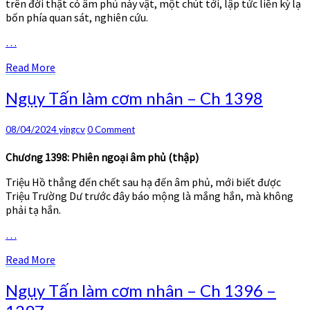
trên đời thật có âm phủ này vật, một chút tới, lập tức liền kỳ lạ
bốn phía quan sát, nghiên cứu.
…
Read
Read More
More
Ngụy
Ngụy Tấn làm cơm nhân – Ch 1398
Tấn
làm
Comments
08/04/2024
yingcv
0 Comment
cơm
nhân
Chương 1398: Phiên ngoại âm phủ (thập)
–
Ch
Triệu Hồ thẳng đến chết sau hạ đến âm phủ, mới biết được
1398
Triệu Trường Dư trước đây báo mộng là mắng hắn, mà không
phải tạ hắn.
…
Read
Read More
More
Ngụy
Ngụy Tấn làm cơm nhân – Ch 1396 –
Tấn