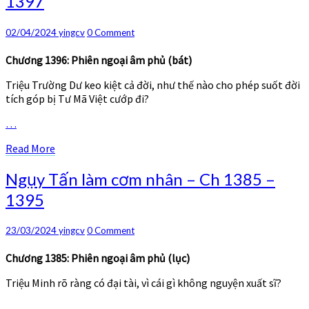
1397
làm
cơm
nhân
Comments
02/04/2024
yingcv
0 Comment
–
Ch
Chương 1396: Phiên ngoại âm phủ (bát)
1396
Triệu Trường Dư keo kiệt cả đời, như thế nào cho phép suốt đời
–
tích góp bị Tư Mã Việt cướp đi?
1397
…
Read
Read More
More
Ngụy
Ngụy Tấn làm cơm nhân – Ch 1385 –
Tấn
1395
làm
cơm
nhân
Comments
23/03/2024
yingcv
0 Comment
–
Ch
Chương 1385: Phiên ngoại âm phủ (lục)
1385
Triệu Minh rõ ràng có đại tài, vì cái gì không nguyện xuất sĩ?
–
1395
…