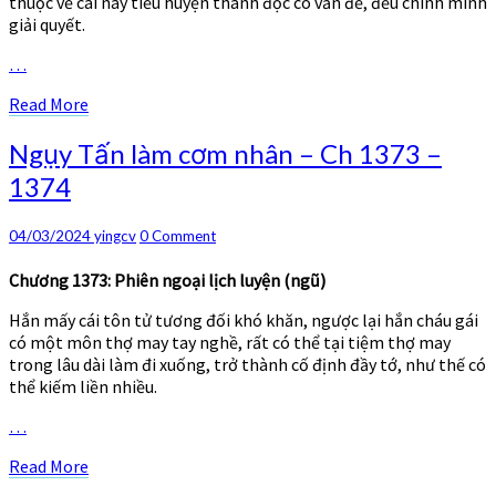
thuộc về cái này tiểu huyện thành độc có vấn đề, đều chính mình
giải quyết.
…
Read
Read More
More
Ngụy
Ngụy Tấn làm cơm nhân – Ch 1373 –
Tấn
1374
làm
cơm
nhân
Comments
04/03/2024
yingcv
0 Comment
–
Ch
Chương 1373: Phiên ngoại lịch luyện (ngũ)
1373
Hắn mấy cái tôn tử tương đối khó khăn, ngược lại hắn cháu gái
–
có một môn thợ may tay nghề, rất có thể tại tiệm thợ may
1374
trong lâu dài làm đi xuống, trở thành cố định đầy tớ, như thế có
thể kiếm liền nhiều.
…
Read
Read More
More