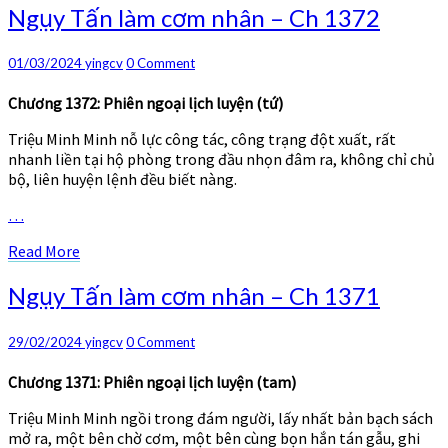
Ngụy
Ngụy Tấn làm cơm nhân – Ch 1372
Tấn
làm
Comments
01/03/2024
yingcv
0 Comment
cơm
nhân
Chương 1372: Phiên ngoại lịch luyện (tứ)
–
Ch
Triệu Minh Minh nỗ lực công tác, công trạng đột xuất, rất
1372
nhanh liền tại hộ phòng trong đầu nhọn đâm ra, không chỉ chủ
bộ, liên huyện lệnh đều biết nàng.
…
Read
Read More
More
Ngụy
Ngụy Tấn làm cơm nhân – Ch 1371
Tấn
làm
Comments
29/02/2024
yingcv
0 Comment
cơm
nhân
Chương 1371: Phiên ngoại lịch luyện (tam)
–
Ch
Triệu Minh Minh ngồi trong đám người, lấy nhất bản bạch sách
1371
mở ra, một bên chờ cơm, một bên cùng bọn hắn tán gẫu, ghi