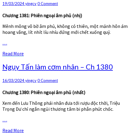
nhân
Comments
19/03/2024
yingcv
0 Comment
–
Ch
Chương 1381: Phiên ngoại âm phủ (nhị)
1381
Mênh mông vô bờ âm phủ, không có thiên, một mảnh hôn ám
–
hoang vắng, lít nhít líu nhíu đứng mới chết xuống quỷ.
1382
…
Read
Read More
More
Ngụy
Ngụy Tấn làm cơm nhân – Ch 1380
Tấn
làm
Comments
16/03/2024
yingcv
0 Comment
cơm
nhân
Chương 1380: Phiên ngoại âm phủ (nhất)
–
Ch
Xem đến Lưu Thông phái nhân đưa tới rượu độc thời, Triệu
1380
Trọng Dư chỉ ngắn ngủi thương tâm bi phẫn phút chốc.
…
Read
Read More