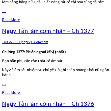
làm nàng bằng hữu, đều biết nàng rất có tài hoa cùng dã tâm.
…
Read
Read More
More
Ngụy
Ngụy Tấn làm cơm nhân – Ch 1377
Tấn
làm
Comments
10/03/2024
yingcv
0 Comment
cơm
nhân
Chương 1377: Phiên ngoại kế vị (nhất)
–
Ch
Bọn hắn phụ cận còn thật có ám sát.
1377
Này đó ám sát nhiệm vụ chủ yếu là ghi chép hoàng thái nữ ngôn
hành.
…
Read
Read More
More
Ngụy
Ngụy Tấn làm cơm nhân – Ch 1376
Tấn