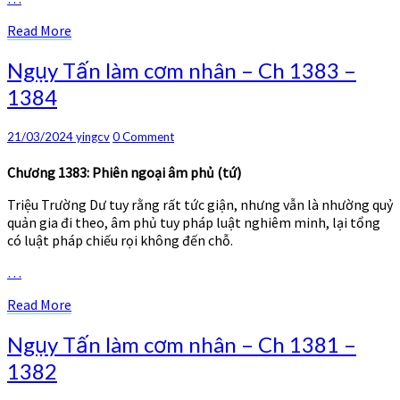
Read
Read More
More
Ngụy
Ngụy Tấn làm cơm nhân – Ch 1383 –
Tấn
1384
làm
cơm
nhân
Comments
21/03/2024
yingcv
0 Comment
–
Ch
Chương 1383: Phiên ngoại âm phủ (tứ)
1383
Triệu Trường Dư tuy rằng rất tức giận, nhưng vẫn là nhường quỷ
–
quản gia đi theo, âm phủ tuy pháp luật nghiêm minh, lại tổng
1384
có luật pháp chiếu rọi không đến chỗ.
…
Read
Read More
More
Ngụy
Ngụy Tấn làm cơm nhân – Ch 1381 –
Tấn
1382
làm
cơm