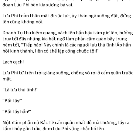
đoạn Lưu Phỉ bên kia xương bả vai.
Lưu Phỉ toàn thân mất đi sức lực, ủy thân ngã xuống đất, đứng
lên cũng không nổi.
Doanh Tụ thu kiếm quang, xách lên hắn hậu tâm giơ lên, hướng
truy tới đây những kia bất ngờ làm phản cấm quân bầy trung
ném tới, “Tiếp hảo! Này chính là các ngươi lưu thủ lĩnh! Áp hắn
hồi kinh thành, liền có thể lập công chuộc tội!”
Lạch cạch!
Lưu Phỉ từ trên trời giáng xuống, chổng vó rơi ở cấm quân trước
mặt.
“Là lưu thủ lĩnh!”
“Bắt lấy!”
“Bắt lấy hắn!”
Một đám phẫn nộ Bắc Tề cấm quân nhất dỗ mà thượng, lấy ra
tẩm thủy gân trâu, đem Lưu Phỉ vững chắc bó lên.