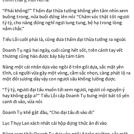
“Phải không?” Thẩm đại thừa tướng không yên tâm nhìn xem
buồng trong, nửa buổi đứng lên nói: “Chăm sóc thật tốt ngươi
tỷ tỷ, cho nàng đừng nghĩ ngợi lung tung, bệ hạ trong lòng
nắm chắc.”
Tiểu Lỗi cười phải là, cũng đưa thẩm đại thừa tướng ra ngoài.
Doanh Tụ ngủ hai ngày, cuối cùng hết sốt, trên cánh tay vết
thương cũng hảo được bảy bảy tám tám.
Nàng một cái nhân dựa vào ngồi ở trên gối dựa, sắc mặt yên
tĩnh, cả người vừa gầy một vòng, cằm sắc nhọn, càng phát lộ ra
một đôi sương dày vậy con ngươi sâu không lường được.
“Tỷ tỷ, ngươi đại tẩu muốn tới xem ngươi, ngươi có nguyện ý
hay không gặp a?” Tiểu Lỗi cấp Doanh Tụ bưng một bát tổ yến
canh đi vào, vừa nói.
Doanh Tụ khẽ gật đầu, “Cho đại tẩu đi vào đi.”
Lục Thụy Lan xách nhất cái hộp đựng thức ăn đi vào.
Nàng xem thấy Doanh Tụ dựa vào ngồi ở trên giường, sắc mặt