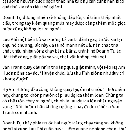
tại đông nguyên quốc bạch tháp nhà tù phụ cận cùng hắn giao
quá thủ kia tên tiểu thái giám!
Doanh Tụ đương nhiên sẽ không đáp lời, chỉ trầm thấp nhất
tiếu, trong tay kiếm quang múa may được càng thêm một giọt
nước cũng không lọt ra ngoài.
Lưu Phỉ một bên bờ vai xương bả vai bị đánh gãy, trước kia lại
chịu nỏ thương, lúc này đã là nỏ mạnh hết đà, hắn thất tha
thất thểu nhiễu vòng chạy băng băng, tránh né Doanh Tụ ác
liệt thế công, giật gấu vá vai, chật vật không chịu nổi.
Vân Tranh quay đầu nhìn thoáng qua, giật mình, vội kéo Hạ Ám
Hương ống tay áo, “Huyện chúa, lưu thủ lĩnh giống như duy trì
không được!”
Hạ Ám Hương đầu cũng không quay lại, ôn nhu nói: “Thời điểm
này, chúng ta không muốn cấp lưu đại ca thêm loạn. Chúng ta
có thể trốn chạy ra ngoài, chính là lưu đại ca lớn nhất nguyện
vọng.” Nói, bước chân không ngừng, chạy được cơ hồ so Vân
Tranh còn nhanh.
Doanh Tụ thấy phía trước hai người càng chạy càng xa, không
nghĩ lại cùng Lưu Phỉ quấn quýt, kiếm quang nghiêng chọn, thứ