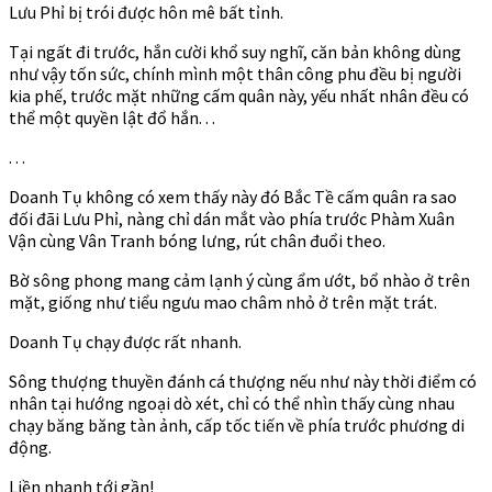
Lưu Phỉ bị trói được hôn mê bất tỉnh.
Tại ngất đi trước, hắn cười khổ suy nghĩ, căn bản không dùng
như vậy tốn sức, chính mình một thân công phu đều bị người
kia phế, trước mặt những cấm quân này, yếu nhất nhân đều có
thể một quyền lật đổ hắn. . .
. . .
Doanh Tụ không có xem thấy này đó Bắc Tề cấm quân ra sao
đối đãi Lưu Phỉ, nàng chỉ dán mắt vào phía trước Phàm Xuân
Vận cùng Vân Tranh bóng lưng, rút chân đuổi theo.
Bờ sông phong mang cảm lạnh ý cùng ẩm ướt, bổ nhào ở trên
mặt, giống như tiểu ngưu mao châm nhỏ ở trên mặt trát.
Doanh Tụ chạy được rất nhanh.
Sông thượng thuyền đánh cá thượng nếu như này thời điểm có
nhân tại hướng ngoại dò xét, chỉ có thể nhìn thấy cùng nhau
chạy băng băng tàn ảnh, cấp tốc tiến về phía trước phương di
động.
Liền nhanh tới gần!