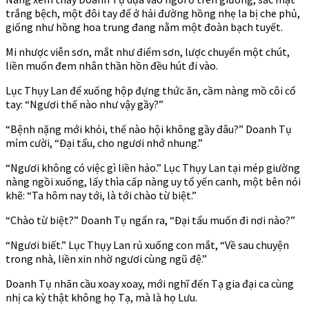
trắng bệch, một đôi tay để ở hải đường hồng nhẹ la bị che phủ,
giống như hồng hoa trung đang nằm một đoàn bạch tuyết.
Mi nhược viễn sơn, mắt như điểm sơn, lược chuyển một chút,
liền muốn đem nhân thần hồn đều hút đi vào.
Lục Thụy Lan để xuống hộp đựng thức ăn, cầm nàng mồ côi cổ
tay: “Ngươi thế nào như vậy gầy?”
“Bệnh nặng mới khỏi, thế nào hội không gầy đâu?” Doanh Tụ
mỉm cười, “Đại tẩu, cho ngươi nhớ nhung.”
“Ngươi không có việc gì liền hảo.” Lục Thụy Lan tại mép giường
nàng ngồi xuống, lấy thìa cấp nàng uy tổ yến canh, một bên nói
khẽ: “Ta hôm nay tới, là tới chào từ biệt.”
“Chào từ biệt?” Doanh Tụ ngẩn ra, “Đại tẩu muốn đi nơi nào?”
“Ngươi biết.” Lục Thụy Lan rủ xuống con mắt, “Về sau chuyện
trong nhà, liền xin nhờ ngươi cùng ngũ đệ.”
Doanh Tụ nhãn cầu xoay xoay, mới nghĩ đến Tạ gia đại ca cùng
nhị ca kỳ thật không họ Tạ, mà là họ Lưu.