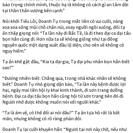
bảo trọng chính mình, thuộc hạ là không có cách gì an tâm đãi
tại thần thân vương bên cạnh.”
Nói khởi Tiểu Lỗi, Doanh Tụ trong mắt liền có vui cười, nàng
xoa xoa sống mũi chỗ chân núi, xoay người ngồi xuống, đối tạ
ẩn thấp giọng nói: “Ta lần này đi Bắc Tề, là đi theo đại ca đại tẩu
bọn hắn cùng đi. Hơn nữa ta sẽ không giống như tại đông
nguyên quốc một dạng xuất đầu lộ diện, cho nên sẽ không có
nguy hiểm.”
Tạ ẩn khẽ gật đầu, “Kia tạ đại gia, Tạ đại phu nhân bọn hắn biết
sao?”
“Đương nhiên biết. Chẳng qua, trong nhà khác nhân sẽ không
biết.” Doanh Tụ nhỏ giọng dặn bảo, “Ta lần này bệnh được lợi
hại, ngày mai liền hội ly khai kinh thành, đi sơn trang dưỡng
bệnh. Đại ca đại tẩu bọn hắn cũng hội từ sơn trang bên đó đi.
Ngươi nhớ được không muốn nói với người khác.”
“Ta là ám vệ, có thể đối ai nói đâu?” Tạ ẩn tựa hồ rất là bất
mãn, nhưng không có rõ ràng phản đối.
Doanh Tụ lại cười khuyên hắn: “Ngươi tại nơi này chờ, nếu như