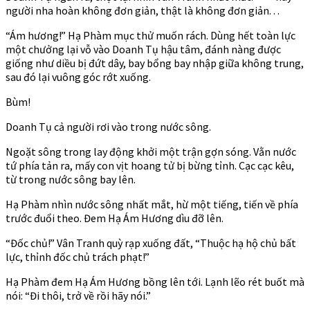
người nha hoàn không đơn giản, thật là không đơn giản. . .
“Ám hương!” Hạ Phàm mục thử muốn rách. Dùng hết toàn lực
một chưởng lại vỗ vào Doanh Tụ hậu tâm, đánh nàng được
giống như diều bị đứt dây, bay bổng bay nhập giữa không trung,
sau đó lại vuông góc rớt xuống.
Bùm!
Doanh Tụ cả người rơi vào trong nước sông.
Ngoặt sông trong lay động khởi một trận gợn sóng. Vằn nước
tứ phía tản ra, mấy con vịt hoang tử bị bừng tỉnh. Cạc cạc kêu,
từ trong nước sông bay lên.
Hạ Phàm nhìn nước sông nhất mắt, hừ một tiếng, tiến về phía
trước đuổi theo. Đem Hạ Ám Hương dìu đỡ lên.
“Đốc chủ!” Vân Tranh quỳ rạp xuống đất, “Thuộc hạ hộ chủ bất
lực, thỉnh đốc chủ trách phạt!”
Hạ Phàm đem Hạ Ám Hương bồng lên tới. Lạnh lẽo rét buốt mà
nói: “Đi thôi, trở về rồi hãy nói.”