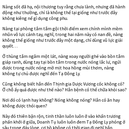
Nàng sốt đã hạ, nội thương tuy rằng chưa lành, nhưng đã hành
động như thường, chỉ là không thể lại giống như trước đây
không kiêng nể gì dụng công phu.
Nàng tại phòng tắm tắm gội thời điểm xem chính mình mềm
nhũn vô lực cánh tay, nghĩ, trong hai năm này có nan đề, nàng
không thể giống như trước đây một dạng, chỉ dùng vũ lực giải
quyết. . .
Ở thùng tắm ngâm một lát, nàng xoay người ghé vào bồn tắm
giáp ranh, dùng tay tại bồn tắm trong nước nóng lắc lư, ngửi
được trong nước nóng mờ mịt hoa hồng mùi thơm, nàng
không tự chủ được nghĩ đến Tạ Đông Ly.
Cũng không biết hắn đến Thịnh gia Dược Vương cốc không có?
Ở chỗ ấy quá được như thế nào? Hắn bệnh có thể chữa khỏi sao?
Nơi đó có lạnh hay không? Nóng không nóng? Hắn có ăn hay
không được thói quen?
Này đó thiên bận rộn, tinh thần luôn luôn ở vào khẩn trương
phấn khởi ở giữa, Doanh Tụ luôn luôn đem Tạ Đông Ly phóng ở
sâu trong đáy lòng, cơ hồ không có thời gian đi nghĩ hắn.