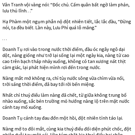
Vân Tranh vội vàng nói: “Đốc chủ. Cấm quân bất ngờ làm phản,
lưu thủ lĩnh. . .”
Hạ Phàm một ngụm phẫn nộ đột nhiên tiết, lắc lắc đầu, “Đừng
nói, ta đều biết. Lần này, Lưu Phỉ quá lỗ mãng.”
. . .
Doanh Tụ rơi vào trong nước thời điểm, đầu óc ngây ngô dại
dột, nàng giống như trở lại sống lại một ngày kia, nàng từ cao
cao trên bạch tháp nhảy xuống, không có tan xương nát thịt
cảm giác, lại phát hiện mình rơi đến trong nước.
Nàng mắt mở không ra, chỉ tùy nước sông vừa chìm vừa nổi,
trời sáng thời điểm, đã bay tới rời bến miệng.
Nhất chỉ thuỷ điểu làm nàng đã chết, từ giữa không trung bổ
nhào xuống, sắc bén trường mỏ hướng nàng lộ trên mặt nước
cánh tay mổ xuống.
Doanh Tụ cánh tay đau đớn một hồi, đột nhiên tỉnh táo lại.
Nàng mở to đôi mắt, cùng kia thuỷ điểu đối diện phút chốc, đột
nhiên duỗi tay một cái, liền túm chặt kia thuỷ điểu hai chân,