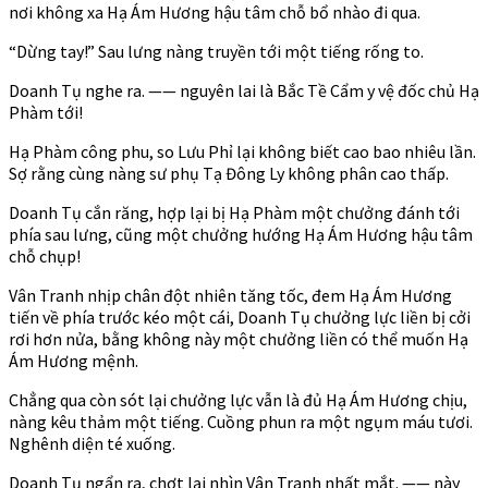
nơi không xa Hạ Ám Hương hậu tâm chỗ bổ nhào đi qua.
“Dừng tay!” Sau lưng nàng truyền tới một tiếng rống to.
Doanh Tụ nghe ra. —— nguyên lai là Bắc Tề Cẩm y vệ đốc chủ Hạ
Phàm tới!
Hạ Phàm công phu, so Lưu Phỉ lại không biết cao bao nhiêu lần.
Sợ rằng cùng nàng sư phụ Tạ Đông Ly không phân cao thấp.
Doanh Tụ cắn răng, hợp lại bị Hạ Phàm một chưởng đánh tới
phía sau lưng, cũng một chưởng hướng Hạ Ám Hương hậu tâm
chỗ chụp!
Vân Tranh nhịp chân đột nhiên tăng tốc, đem Hạ Ám Hương
tiến về phía trước kéo một cái, Doanh Tụ chưởng lực liền bị cởi
rơi hơn nửa, bằng không này một chưởng liền có thể muốn Hạ
Ám Hương mệnh.
Chẳng qua còn sót lại chưởng lực vẫn là đủ Hạ Ám Hương chịu,
nàng kêu thảm một tiếng. Cuồng phun ra một ngụm máu tươi.
Nghênh diện té xuống.
Doanh Tụ ngẩn ra, chợt lại nhìn Vân Tranh nhất mắt. —— này