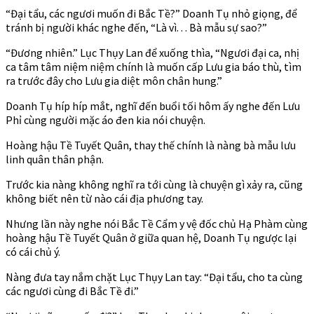
“Đại tẩu, các ngươi muốn đi Bắc Tề?” Doanh Tụ nhỏ giọng, để
tránh bị người khác nghe đến, “Là vì. . . Bà mẫu sự sao?”
“Đương nhiên.” Lục Thụy Lan để xuống thìa, “Ngươi đại ca, nhị
ca tâm tâm niệm niệm chính là muốn cấp Lưu gia báo thù, tìm
ra trước đây cho Lưu gia diệt môn chân hung.”
Doanh Tụ híp híp mắt, nghĩ đến buổi tối hôm ấy nghe đến Lưu
Phỉ cùng người mặc áo đen kia nói chuyện.
Hoàng hậu Tề Tuyết Quân, thay thế chính là nàng bà mẫu lưu
linh quân thân phận.
Trước kia nàng không nghĩ ra tới cùng là chuyện gì xảy ra, cũng
không biết nên từ nào cái địa phương tay.
Nhưng lần này nghe nói Bắc Tề Cẩm y vệ đốc chủ Hạ Phàm cùng
hoàng hậu Tề Tuyết Quân ở giữa quan hệ, Doanh Tụ ngược lại
có cái chủ ý.
Nàng đưa tay nắm chặt Lục Thụy Lan tay: “Đại tẩu, cho ta cùng
các ngươi cùng đi Bắc Tề đi.”