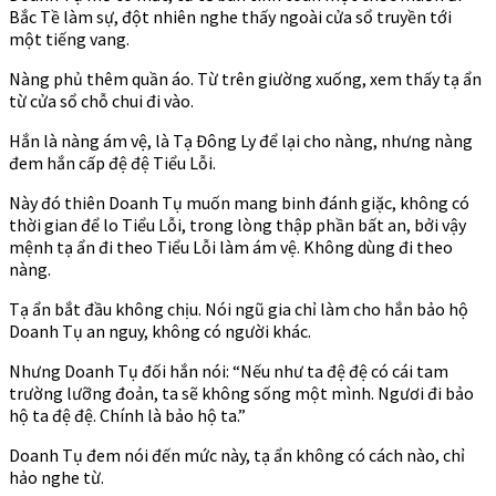
Bắc Tề làm sự, đột nhiên nghe thấy ngoài cửa sổ truyền tới
một tiếng vang.
Nàng phủ thêm quần áo. Từ trên giường xuống, xem thấy tạ ẩn
từ cửa sổ chỗ chui đi vào.
Hắn là nàng ám vệ, là Tạ Đông Ly để lại cho nàng, nhưng nàng
đem hắn cấp đệ đệ Tiểu Lỗi.
Này đó thiên Doanh Tụ muốn mang binh đánh giặc, không có
thời gian để lo Tiểu Lỗi, trong lòng thập phần bất an, bởi vậy
mệnh tạ ẩn đi theo Tiểu Lỗi làm ám vệ. Không dùng đi theo
nàng.
Tạ ẩn bắt đầu không chịu. Nói ngũ gia chỉ làm cho hắn bảo hộ
Doanh Tụ an nguy, không có người khác.
Nhưng Doanh Tụ đối hắn nói: “Nếu như ta đệ đệ có cái tam
trường lưỡng đoản, ta sẽ không sống một mình. Ngươi đi bảo
hộ ta đệ đệ. Chính là bảo hộ ta.”
Doanh Tụ đem nói đến mức này, tạ ẩn không có cách nào, chỉ
hảo nghe từ.