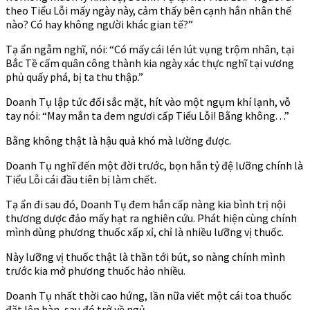
theo Tiểu Lỗi mấy ngày này, cảm thấy bên cạnh hắn nhân thế
nào? Có hay không người khác gian tế?”
Tạ ẩn ngẫm nghĩ, nói: “Có mấy cái lén lút vụng trộm nhân, tại
Bắc Tề cấm quân công thành kia ngày xác thực nghĩ tại vương
phủ quấy phá, bị ta thu thập.”
Doanh Tụ lập tức đổi sắc mặt, hít vào một ngụm khí lạnh, vỗ
tay nói: “May mắn ta đem ngươi cấp Tiểu Lỗi! Bằng không. . .”
Bằng không thật là hậu quả khó mà lường được.
Doanh Tụ nghĩ đến một đời trước, bọn hắn tỷ đệ lưỡng chính là
Tiểu Lỗi cái đầu tiên bị làm chết.
Tạ ẩn đi sau đó, Doanh Tụ đem hắn cấp nàng kia bình trị nội
thương dược đảo mấy hạt ra nghiên cứu. Phát hiện cùng chính
mình dùng phương thuốc xấp xỉ, chỉ là nhiều lưỡng vị thuốc.
Này lưỡng vị thuốc thật là thần tới bút, so nàng chính mình
trước kia mở phương thuốc hảo nhiều.
Doanh Tụ nhất thời cao hứng, lần nữa viết một cái toa thuốc
đặt lên bàn, sau đó trở về ngủ.