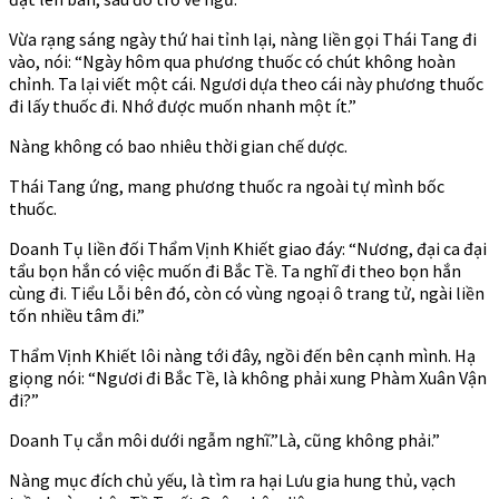
Vừa rạng sáng ngày thứ hai tỉnh lại, nàng liền gọi Thái Tang đi
vào, nói: “Ngày hôm qua phương thuốc có chút không hoàn
chỉnh. Ta lại viết một cái. Ngươi dựa theo cái này phương thuốc
đi lấy thuốc đi. Nhớ được muốn nhanh một ít.”
Nàng không có bao nhiêu thời gian chế dược.
Thái Tang ứng, mang phương thuốc ra ngoài tự mình bốc
thuốc.
Doanh Tụ liền đối Thẩm Vịnh Khiết giao đáy: “Nương, đại ca đại
tẩu bọn hắn có việc muốn đi Bắc Tề. Ta nghĩ đi theo bọn hắn
cùng đi. Tiểu Lỗi bên đó, còn có vùng ngoại ô trang tử, ngài liền
tốn nhiều tâm đi.”
Thẩm Vịnh Khiết lôi nàng tới đây, ngồi đến bên cạnh mình. Hạ
giọng nói: “Ngươi đi Bắc Tề, là không phải xung Phàm Xuân Vận
đi?”
Doanh Tụ cắn môi dưới ngẫm nghĩ.”Là, cũng không phải.”
Nàng mục đích chủ yếu, là tìm ra hại Lưu gia hung thủ, vạch