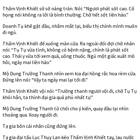
Thẩm Vịnh Khiết sờ sờ nàng trán. Nói: “Ngươi phát sốt cao. Cổ
họng nói không ra lời là bình thường. Chờ hết sốt liền hảo.”
Doanh Tụ khẽ gật đầu, nhắm mắt lại, biểu thị chính mình muốn
đi ngủ.
Thẩm Vịnh Khiết để xuống màn cửa. Ra ngoài đối đợi chờ nhân
nói: “Tụ Tụ vừa tỉnh, không có bệnh nặng, chính là phát sốt
cao. Thái y vừa tới xem quá, uống thuốc. Ngủ một giấc xuất mồ
hôi, ngày mai liền hảo.”
Mộ Dung Trường Thanh nhìn xem kia đại hồng rắc hoa rèm cửa.
Đứng lên nói: “Vậy ta ngày mai lại tới đi.”
Thẩm Vịnh Khiết vội nói: “Trường thanh ngươi vội đi, chờ Tụ Tụ
khỏi hẳn, ta thỉnh đại gia quá phủ nhất tự.”
Mộ Dung Trường Thanh từ chối cho ý kiến, quay đầu lại nhìn
thoáng qua. Xoay người đi.
Tạ gia bốn cái nhân cũng đứng lên.
Tạ gia đại tẩu Lục Thụy Lan kéo Thẩm Vịnh Khiết tay, lau nước