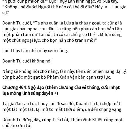
“Ngươi cũng muốn đi?” Lục Thụy Lan kinh ngạc, vội xua tay,
“Không thể được! Ngươi thế nào có thể đi đâu? Này là. . . Lưu gia
sự.”
Doanh Tụ cười, “Ta phu quân là Lưu gia cháu ngoại, ta cũng là
Lưu gia cháu ngoại con dâu, ta cũng nên phải cấp bọn hắn tận
một phần tâm đi? Lại nói, ta có cái chủ ý, có thể. . . Mượn dùng
một chút ngoại lực, cho bọn hắn chó tranh mồi.”
Lục Thụy Lan nhíu mày xem nàng.
Doanh Tụ cười không nói.
Nàng sẽ không nói cho nàng, lần này, liền đến phiên nàng đại lý,
từng bước một gạt bỏ Phàm Xuân Vận bên cạnh trợ lực.
Chương 464: Ngộ đạo (thêm chương cầu vé tháng, cười nhạt
lụa mỏng linh sủng duyên +)
Tạ gia đại tẩu Lục Thụy Lan đi sau đó, Doanh Tụ lại chợp mắt
một lát một lát, lại mở to mắt thời điểm, đã đến chạng vạng.
Doanh Tụ đứng dậy, cùng Tiểu Lỗi, Thẩm Vịnh Khiết cùng một
chỗ ăn cơm tối.