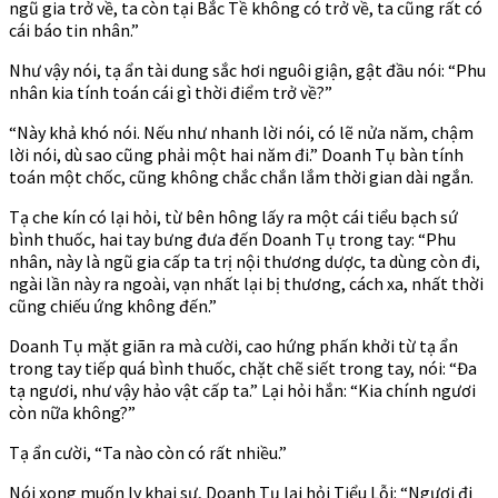
ngũ gia trở về, ta còn tại Bắc Tề không có trở về, ta cũng rất có
cái báo tin nhân.”
Như vậy nói, tạ ẩn tài dung sắc hơi nguôi giận, gật đầu nói: “Phu
nhân kia tính toán cái gì thời điểm trở về?”
“Này khả khó nói. Nếu như nhanh lời nói, có lẽ nửa năm, chậm
lời nói, dù sao cũng phải một hai năm đi.” Doanh Tụ bàn tính
toán một chốc, cũng không chắc chắn lắm thời gian dài ngắn.
Tạ che kín có lại hỏi, từ bên hông lấy ra một cái tiểu bạch sứ
bình thuốc, hai tay bưng đưa đến Doanh Tụ trong tay: “Phu
nhân, này là ngũ gia cấp ta trị nội thương dược, ta dùng còn đi,
ngài lần này ra ngoài, vạn nhất lại bị thương, cách xa, nhất thời
cũng chiếu ứng không đến.”
Doanh Tụ mặt giãn ra mà cười, cao hứng phấn khởi từ tạ ẩn
trong tay tiếp quá bình thuốc, chặt chẽ siết trong tay, nói: “Đa
tạ ngươi, như vậy hảo vật cấp ta.” Lại hỏi hắn: “Kia chính ngươi
còn nữa không?”
Tạ ẩn cười, “Ta nào còn có rất nhiều.”
Nói xong muốn ly khai sự, Doanh Tụ lại hỏi Tiểu Lỗi: “Ngươi đi