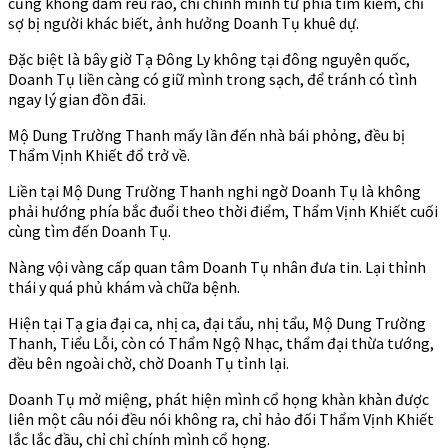
cũng không dám rêu rao, chỉ chính mình tứ phía tìm kiếm, chỉ
sợ bị người khác biết, ảnh hưởng Doanh Tụ khuê dự.
Đặc biệt là bây giờ Tạ Đông Ly không tại đông nguyên quốc,
Doanh Tụ liền càng có giữ mình trong sạch, để tránh có tình
ngay lý gian đồn đãi.
Mộ Dung Trường Thanh mấy lần đến nhà bái phỏng, đều bị
Thẩm Vịnh Khiết đổ trở về.
Liền tại Mộ Dung Trường Thanh nghi ngờ Doanh Tụ là không
phải hướng phía bắc đuổi theo thời điểm, Thẩm Vịnh Khiết cuối
cùng tìm đến Doanh Tụ.
Nàng vội vàng cấp quan tâm Doanh Tụ nhân đưa tin. Lại thỉnh
thái y quá phủ khám và chữa bệnh.
Hiện tại Tạ gia đại ca, nhị ca, đại tẩu, nhị tẩu, Mộ Dung Trường
Thanh, Tiểu Lỗi, còn có Thẩm Ngộ Nhạc, thẩm đại thừa tướng,
đều bên ngoài chờ, chờ Doanh Tụ tỉnh lại.
Doanh Tụ mở miệng, phát hiện mình cổ họng khàn khàn được
liên một câu nói đều nói không ra, chỉ hảo đối Thẩm Vịnh Khiết
lắc lắc đầu, chỉ chỉ chính mình cổ họng.