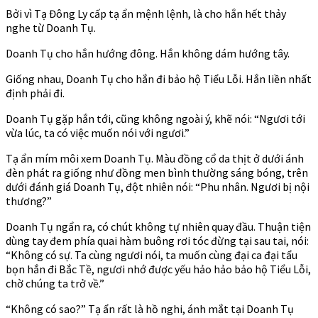
Bởi vì Tạ Đông Ly cấp tạ ẩn mệnh lệnh, là cho hắn hết thảy
nghe từ Doanh Tụ.
Doanh Tụ cho hắn hướng đông. Hắn không dám hướng tây.
Giống nhau, Doanh Tụ cho hắn đi bảo hộ Tiểu Lỗi. Hắn liền nhất
định phải đi.
Doanh Tụ gặp hắn tới, cũng không ngoài ý, khẽ nói: “Ngươi tới
vừa lúc, ta có việc muốn nói với ngươi.”
Tạ ẩn mím môi xem Doanh Tụ. Màu đồng cổ da thịt ở dưới ánh
đèn phát ra giống như đồng men bình thường sáng bóng, trên
dưới đánh giá Doanh Tụ, đột nhiên nói: “Phu nhân. Ngươi bị nội
thương?”
Doanh Tụ ngẩn ra, có chút không tự nhiên quay đầu. Thuận tiện
dùng tay đem phía quai hàm buông rơi tóc đừng tại sau tai, nói:
“Không có sự. Ta cùng ngươi nói, ta muốn cùng đại ca đại tẩu
bọn hắn đi Bắc Tề, ngươi nhớ được yếu hảo hảo bảo hộ Tiểu Lỗi,
chờ chúng ta trở về.”
“Không có sao?” Tạ ẩn rất là hồ nghi, ánh mắt tại Doanh Tụ