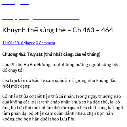
Truyện ngôn tình convert
Khuynh
Khuynh thế sủng thê – Ch 463 – 464
thế
sủng
Comments
11/01/2016
yingcv
0 Comment
thê
–
Chương 463: Truy sát (thứ nhất càng, cầu vé tháng)
Ch
463
Lưu Phỉ hộ Hạ Ám Hương, một đường hướng ngoặt sông bên
–
đó chạy tới.
464
Lều trại bên đó Bắc Tề cấm quân ầm ĩ, giống như không đầu
ruồi một dạng.
Có nhân thừa cơ tiết hận thù cá nhân, trong ngày thường náo
quá không các loại tranh chấp nhân thừa cơ hạ độc thủ, lại có
ủng hộ Lưu Phỉ một phần nhỏ cấm quân liều chết cùng bất ngờ
làm phản đại bộ phận cấm quân đánh nhau, chặn bọn hắn
không cho bọn hắn đuổi theo Lưu Phỉ.