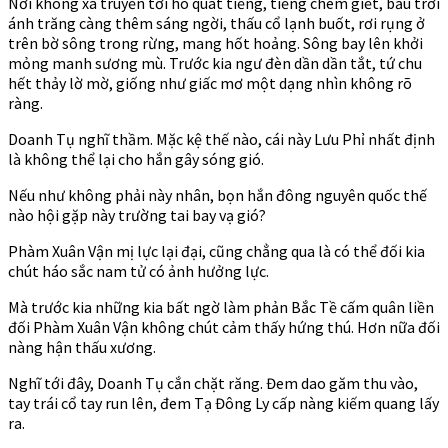
Nơi không xa truyền tới hô quát tiếng, tiếng chém giết, bầu trời
ánh trăng càng thêm sáng ngời, thấu cổ lạnh buốt, rơi rụng ở
trên bờ sông trong rừng, mang hốt hoảng. Sông bay lên khởi
mỏng manh sương mù. Trước kia ngư đèn dần dần tắt, tứ chu
hết thảy lờ mờ, giống như giấc mơ một dạng nhìn không rõ
ràng.
Doanh Tụ nghĩ thầm. Mặc kệ thế nào, cái này Lưu Phỉ nhất định
là không thể lại cho hắn gây sóng gió.
Nếu như không phải này nhân, bọn hắn đông nguyên quốc thế
nào hội gặp này trường tai bay vạ gió?
Phàm Xuân Vận mị lực lại đại, cũng chẳng qua là có thể đối kia
chút háo sắc nam tử có ảnh hưởng lực.
Mà trước kia những kia bất ngờ làm phản Bắc Tề cấm quân liền
đối Phàm Xuân Vận không chút cảm thấy hứng thú. Hơn nữa đối
nàng hận thấu xương.
Nghĩ tới đây, Doanh Tụ cắn chặt răng. Đem dao găm thu vào,
tay trái cổ tay run lên, đem Tạ Đông Ly cấp nàng kiếm quang lấy
ra.