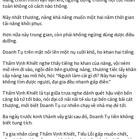
toàn không có cách nào thông.
Này nhất thương, nàng khả năng muốn một hai năm thời gian
tài năng khôi phục.
Hơn nữa này trung gian, còn phải không ngừng dùng dược điều
dưỡng.
Doanh Tụ trên mặt nổi lên một nụ cười khổ, ho khan hai tiếng.
Thẩm Vịnh Khiết nghe thấy tiếng ho khan của nàng, vội ném
mở rèm đi vào, ngồi đến bên giường nàng, thương tiếc lấy khăn
cấp nàng lau mồ hôi, hỏi: “Ngươi làm cái gì đi? Này hai ngày
không tìm được ngươi, đại gia đều nhanh gấp điên.”
Thẩm Vịnh Khiết là tại giữa trưa nghe đánh quét hậu viện bến
cảng bà tử tới báo, nói đại cô nãi nãi té xỉu tại bến cảng bãi cát
thượng, mới biết Doanh Tụ cư nhiên chạy về nhà mẹ đẻ tới.
Ba ngày trước kinh thành vây giải sau đó, Doanh Tụ liền không
biết tung tích.
Tạ gia nhân cùng Thẩm Vịnh Khiết, Tiểu Lỗi gấp muốn chết,