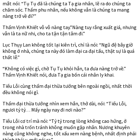
mắt nói: “Tụ Tụ đã là chúng ta Tạ gia nhân, lẽ ra do chúng ta
chăm sóc. Thẩm phu nhân, nếu không vẫn là chúng ta mang
nàng trở về đi?”
Thẩm Vịnh Khiết vỗ vỗ nàng tay.”Nàng tuy rằng xuất giá, nhưng
vẫn là ta nữ nhi, cho ta tận tận tâm đi.”
Lục Thụy Lan không tốt lại kiên trì, chỉ là nói: “Ngũ đệ bây giờ
không ở nhà, chúng ta này đó làm đại ca đại tẩu, thật sự là quá
thất lễ.”
“Không có việc gì, chờ Tụ Tụ khỏi hẳn, ta đưa nàng trở về.”
Thẩm Vịnh Khiết nói, đưa Tạ gia bốn cái nhân ly khai.
Tiểu Lỗi cùng thẩm đại thừa tướng bên ngoài ngồi, nhất thời
đều không nói gì.
Thẩm đại thừa tướng nhìn xem hắn, thở dài, nói: “Tiểu Lỗi,
ngươi tỷ tỷ. . . Mấy ngày nay đi nơi nào?”
Tiểu Lỗi cơ trí mà nói: “Tỷ tỷ trong lòng không cao hứng, ở
trong nhà trốn tránh không muốn gặp nhân. Nương khuyên
nàng cũng không nghe, tốt xấu xem nàng bệnh, nhất định phải
thỉnh thái y, mới nói ra.”