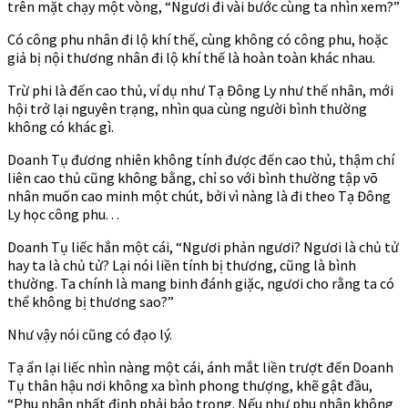
trên mặt chạy một vòng, “Ngươi đi vài bước cùng ta nhìn xem?”
Có công phu nhân đi lộ khí thế, cùng không có công phu, hoặc
giả bị nội thương nhân đi lộ khí thế là hoàn toàn khác nhau.
Trừ phi là đến cao thủ, ví dụ như Tạ Đông Ly như thế nhân, mới
hội trở lại nguyên trạng, nhìn qua cùng người bình thường
không có khác gì.
Doanh Tụ đương nhiên không tính được đến cao thủ, thậm chí
liên cao thủ cũng không bằng, chỉ so với bình thường tập võ
nhân muốn cao minh một chút, bởi vì nàng là đi theo Tạ Đông
Ly học công phu. . .
Doanh Tụ liếc hắn một cái, “Ngươi phản ngươi? Ngươi là chủ tử
hay ta là chủ tử? Lại nói liền tính bị thương, cũng là bình
thường. Ta chính là mang binh đánh giặc, ngươi cho rằng ta có
thể không bị thương sao?”
Như vậy nói cũng có đạo lý.
Tạ ẩn lại liếc nhìn nàng một cái, ánh mắt liền trượt đến Doanh
Tụ thân hậu nơi không xa bình phong thượng, khẽ gật đầu,
“Phu nhân nhất định phải bảo trọng. Nếu như phu nhân không