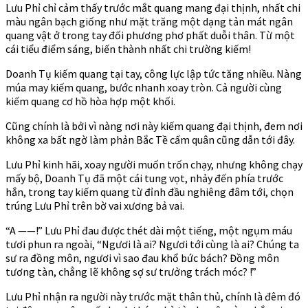
Lưu Phỉ chỉ cảm thấy trước mắt quang mang đại thịnh, nhất chi
màu ngân bạch giống như mặt trăng một dạng tản mát ngân
quang vật ở trong tay đối phương phơ phất duỗi thân. Từ một
cái tiểu điểm sáng, biến thành nhất chi trường kiếm!
Doanh Tụ kiếm quang tại tay, công lực lập tức tăng nhiều. Nàng
múa may kiếm quang, bước nhanh xoay tròn. Cả người cùng
kiếm quang cơ hồ hòa hợp một khối.
Cũng chính là bởi vì nàng nơi này kiếm quang đại thịnh, đem nơi
không xa bất ngờ làm phản Bắc Tề cấm quân cũng dẫn tới đây.
Lưu Phỉ kinh hãi, xoay người muốn trốn chạy, nhưng không chạy
mấy bộ, Doanh Tụ đã một cái tung vọt, nhảy đến phía trước
hắn, trong tay kiếm quang từ đỉnh đầu nghiêng đâm tới, chọn
trúng Lưu Phỉ trên bờ vai xương bả vai.
“A ——!” Lưu Phỉ đau được thét dài một tiếng, một ngụm máu
tươi phun ra ngoài, “Ngươi là ai? Ngươi tới cùng là ai? Chúng ta
sư ra đồng môn, ngươi vì sao đau khổ bức bách? Đồng môn
tương tàn, chẳng lẽ không sợ sư trưởng trách móc? !”
Lưu Phỉ nhận ra người này trước mặt thân thủ, chính là đêm đó