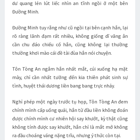
dư quang lén lút liếc nhìn an tĩnh ngồi ở một bên
Đường Minh.
Đường Minh tuy rằng như cũ ngồi tại bên cạnh hắn, lại
rõ ràng lãnh đạm rất nhiều, không giống dĩ vãng ân
cần chu đáo chiếu cố hắn, cũng không lại thường
thường khơi mào cái đề tài đùa hắn nói chuyện.
Tôn Tòng An ngắm hắn nhất mắt, cúi xuống hạ mặt
mày, chỉ cần nhất tưởng đến kia thiên phát sinh sự
tình, huyệt thái dương liền bang bang trực nhảy.
Nghỉ phép một ngày trước tụ họp, Tôn Tòng An đem
chính mình cấp uống quải, hắn từ đầu liền không đoán
được chính mình cư nhiên hội say khướt, kỳ thật cũng
không tính được say khướt, hắn chỉ là mắt mở không
ra đầu choáng váng nặng trĩu, nhưng ý thức còn tại.