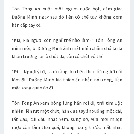
Tôn Tòng An nuốt một ngụm nước bọt, cảm giác
Đường Minh ngay sau đó liền có thể tay không đem
hắn cấp tay xé.
“Kia, kia ngươi còn nghĩ thế nào làm?” Tôn Tòng An
mím môi, bị Đường Minh ánh mắt nhìn chăm chú lại là
khẩn trương lại là chột dạ, còn có chút vô thố.
“Đi. . . Ngươi ý tứ, ta rõ ràng, kia liền theo lời ngươi nói
làm đi.” Đường Minh kia thiên ẩn nhẫn nói xong, liền
mặc xong quần áo đi.
Tôn Tòng An xem bóng lưng hắn rời đi, trái tim đột
nhiên liền rút một chút, hắn đưa tay ấn xuống một cái,
rất đau, cúi đầu nhất xem, sững sờ, vừa mới mượn
rượu cồn làm thái quá, không lưu ý, trước mắt nhất