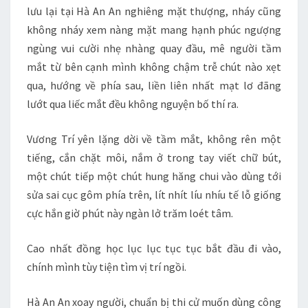
lưu lại tại Hà An An nghiêng mặt thượng, nháy cũng
không nháy xem nàng mặt mang hạnh phúc ngượng
ngùng vui cười nhẹ nhàng quay đầu, mê người tầm
mắt từ bên cạnh mình không chậm trễ chút nào xẹt
qua, hướng về phía sau, liền liên nhất mạt lơ đãng
lướt qua liếc mắt đều không nguyện bố thí ra.
Vương Trí yên lặng dời về tầm mắt, không rên một
tiếng, cắn chặt môi, nắm ở trong tay viết chữ bút,
một chút tiếp một chút hung hăng chui vào dùng tới
sửa sai cục gôm phía trên, lít nhít líu nhíu tế lỗ giống
cực hắn giờ phút này ngàn lở trăm loét tâm.
Cao nhất đồng học lục lục tục tục bắt đầu đi vào,
chính mình tùy tiện tìm vị trí ngồi.
Hà An An xoay người, chuẩn bị thi cử muốn dùng công