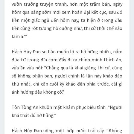
vườn trường truyện tranh, hơn một trăm bản, ngày
hôm qua sáng sớm mới xem hoàn đại kết cục, sau đó
liền một giấc ngủ đến hôm nay, ta hiện ở trong đầu
liền cùng rót tương hồ dường như, thi cử thời thế nào
làm a?”
Hách Hủy Đan so hắn muốn lộ ra hờ hững nhiều, nắm
đũa từ trong đĩa cơm đẩy đi ra chính mình thích ăn,
vừa ăn vừa nói: “Chẳng qua là khai giảng thi cử, cũng
sẽ không phân ban, ngươi chính là lần này khảo đảo
thứ nhất, chỉ cần cuối kỳ khảo đến phía trước, cái gì
ảnh hưởng đều không có.”
Tôn Tòng An khuôn mặt khâm phục biểu tình: “Ngươi
khả thật đủ hờ hững.”
Hách Hủy Đan uống một hớp nước trái cây: “Không