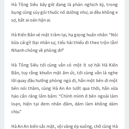
Hà Tông Siêu bây giờ đang là phản nghịch kỳ, trong
bụng cùng sủy gói thuốc nổ dường như, ai đều không e
sợ, bắt ai oán hận ai.
Hà Kiến Bân vẻ mặt trầm lại, hạ giọng huấn nhân: “Nói
bừa cái gì! Đại nhân sự, tiểu hài thiếu đi theo trộn lẫn!
Nhanh chóng về phòng đi!”
Hà Tông Siêu tới cùng vẫn có một ít sợ hãi Hà Kiến
Bân, tuy rằng khuôn mặt ấm ức, tới cùng vẫn là nghe
lời quay đầu hướng phòng ngủ đi, hắn một bên đi một
bên nói thầm, cùng Hà An An lướt qua thời, hắn vừa
hảo cắn răng lẩm bẩm: “Chính mình ở bên ngoài làm
loạn, hiện tại đem nhân đâm, dám làm không dám
chịu.”
Hà An An biến sắc mặt, vội vàng ép xuống, chờ cùng Hà