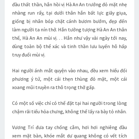
đầu thất thần, hắn hồi vị Hà An An trướng đỏ mặt nhẹ
nhàng run rẩy, tại dưới thân hắn bất lực giãy giụa,
giống bị nhân bóp chặt cánh bươm bướm, đẹp đến
làm người ta nín thở. Hắn tưởng tượng Hà An An thân
thể, Hà An An mùi vị. . . Hắn như vậy vài ngày tới nay,
dùng toàn bộ thể xác và tinh thần lưu luyến hô hấp
truy đuổi mùi vị.
Hai người ánh mắt quyện vào nhau, đều xem hiểu đối
phương ý tứ, một cái thẹn thùng đỏ mặt, một cái
xoang mũi truyền ra thô trọng thở gấp.
Có một số việc chỉ có thể đặt tại hai người trong lòng
chậm rãi tiểu hỏa chưng, không thể lấy ra bày tỏ nhân.
Vương Trí đưa tay chống cằm, hơi hơi nghiêng đầu
xem mặt bàn, khóe mắt dư quang không có vết tích