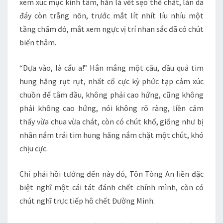
xem xúc mục kinh tâm, hắn là vết sẹo thể chất, làn da
đáy còn trắng nõn, trước mắt lít nhít líu nhíu một
tầng chấm đỏ, mắt xem ngực vị trí nhan sắc đã có chút
biến thâm.
“Dựa vào, là cẩu a!” Hắn mắng một câu, đầu quả tim
hung hăng rụt rụt, nhất cổ cực kỳ phức tạp cảm xúc
chuồn để tâm đầu, không phải cao hứng, cũng không
phải không cao hứng, nói không rõ ràng, liền cảm
thấy vừa chua vừa chát, còn có chút khổ, giống như bị
nhân nắm trái tim hung hăng nắm chặt một chút, khó
chịu cực.
Chỉ phải hồi tưởng đến này đó, Tôn Tòng An liền đặc
biệt nghĩ một cái tát đánh chết chính mình, còn có
chút nghĩ trực tiếp hô chết Đường Minh.