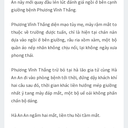
An này mới quay đầu lén lút đánh giá ngồi ở bên cạnh
giường bệnh Phương Vĩnh Thắng.
Phương Vĩnh Thắng diện mạo tùy mẹ, mày rậm mắt to
thuộc về trường được tuấn, chỉ là hiện tại chán nản
dựa vào ngồi ở bên giường, râu ria xồm xàm, một bộ
quần áo nếp nhăn không chịu nổi, lại không ngày xưa
phong thái.
Phương Vĩnh Thắng trừ bỏ tại hà lão gia tử cùng Hà
An An đi vào phòng bệnh tới thời, đứng dậy khách khí
hai câu sau đó, thời gian khác liền hướng mép giường
nhất ỷ tang mày đáp mắt, một bộ uể oải không phấn
chấn bộ dáng.
Hà An An ngắm hai mắt, liền thu hồi tầm mắt.