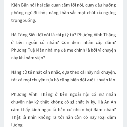
Kiến Bân nói hai câu quan tâm lời nói, quay đầu hướng
phòng ngủ đi thời, nàng thần sắc một chút xíu ngưng
trọng xuống.
Hà Tông Siêu lời nói là cái gì ý tứ? Phương Vĩnh Thắng
ở bên ngoài có nhân? Còn đem nhân cấp đâm?
Phương Tuệ Mẫn nhà mẹ đẻ mẹ chính là bởi vì chuyện
này khí nằm viện?
Nàng tử tế nhất cân nhắc, dựa theo cái này nói chuyện,
tất cả mọi chuyện tựa hồ cũng biến đổi vuốt thuận lên.
Phương Vĩnh Thắng ở bên ngoài hội có nữ nhân
chuyện này kỳ thật không có gì thật ly kỳ, Hà An An
cảm thấy kinh ngạc là hắn cư nhiên hội đâm nhân?
Thật là nhìn không ra tới hắn còn có này loại đảm
lượng.