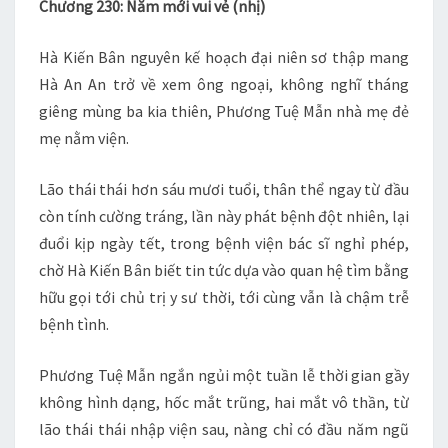
Chương 230: Năm mới vui vẻ (nhị)
–
232
Hà Kiến Bân nguyên kế hoạch đại niên sơ thập mang
Hà An An trở về xem ông ngoại, không nghĩ tháng
giêng mùng ba kia thiên, Phương Tuệ Mẫn nhà mẹ đẻ
mẹ nằm viện.
Lão thái thái hơn sáu mươi tuổi, thân thể ngay từ đầu
còn tính cường tráng, lần này phát bệnh đột nhiên, lại
đuổi kịp ngày tết, trong bệnh viện bác sĩ nghỉ phép,
chờ Hà Kiến Bân biết tin tức dựa vào quan hệ tìm bằng
hữu gọi tới chủ trị y sư thời, tới cùng vẫn là chậm trễ
bệnh tình.
Phương Tuệ Mẫn ngắn ngủi một tuần lễ thời gian gầy
không hình dạng, hốc mắt trũng, hai mắt vô thần, từ
lão thái thái nhập viện sau, nàng chỉ có đầu năm ngũ