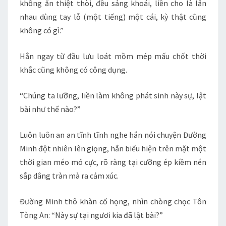
không ăn thiệt thòi, đều sảng khoái, liền cho là lẫn
nhau dùng tay lỗ (một tiếng) một cái, kỳ thật cũng
không có gì.”
Hắn ngay từ đầu lưu loát mồm mép mấu chốt thời
khắc cũng không có công dụng.
“Chúng ta lưỡng, liền làm không phát sinh này sự, lật
bài như thế nào?”
Luôn luôn an an tĩnh tĩnh nghe hắn nói chuyện Đường
Minh đột nhiên lên giọng, hắn biểu hiện trên mặt một
thời gian méo mó cực, rõ ràng tại cưỡng ép kiềm nén
sắp dâng tràn mà ra cảm xúc.
Đường Minh thô khàn cổ họng, nhìn chòng chọc Tôn
Tòng An: “Này sự tại ngươi kia đã lật bài?”