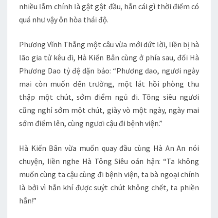
nhiều lắm chính là gật gật đầu, hắn cái gì thời điểm có
quá như vậy ôn hòa thái độ.
Phương Vĩnh Thắng một câu vừa mới dứt lời, liền bị hà
lão gia tử kêu đi, Hà Kiến Bân cùng ở phía sau, đối Hà
Phương Dao tỷ đệ dặn bảo: “Phương dao, ngươi ngày
mai còn muốn đến trường, một lát hồi phòng thu
thập một chút, sớm điểm ngủ đi. Tông siêu ngươi
cũng nghỉ sớm một chút, giày vò một ngày, ngày mai
sớm điểm lên, cùng ngươi cậu đi bệnh viện.”
Hà Kiến Bân vừa muốn quay đầu cùng Hà An An nói
chuyện, liền nghe Hà Tông Siêu oán hận: “Ta không
muốn cùng ta cậu cùng đi bệnh viện, ta bà ngoại chính
là bởi vì hắn khí được suýt chút không chết, ta phiền
hắn!”