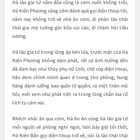
Hà lão gia tử nắm đũa cũng là cơm nuốt không trôi,
Hà Kiến Phương sáng sớm đánh quá gọi điện thoại tới,
năm nay không trở về nhà ăn cơm, đi phàn lão thái
thái gia mơ tưởng gói bữa sủi cảo, đi thăm hỏi tiểu
vương.
Hà lão gia tử trong lòng áp bén lửa, trước mặt của Hà
Kiến Phương không dám phát, rất sợ ảnh hưởng đến
đã đạm bạc như thủy phụ nữ tình, chờ cúp điện thoại,
hắn đem chính mình quan ở trong thư phòng, hung
hăng đánh lưỡng bao quân lữ quyền, ra một thân mồ
hôi, mới xem như phát tiết ra trong lòng chắn kia cổ
tích tụ cảm xúc.
Nhếch nhác ăn qua cơm, Hà An An cùng hà lão gia tử
mỗi người về phòng nghỉ ngơi, hơn bảy giờ tối thời,
Hà Kiến Bân gọi điện thoại trở về, nói là lão thái thái