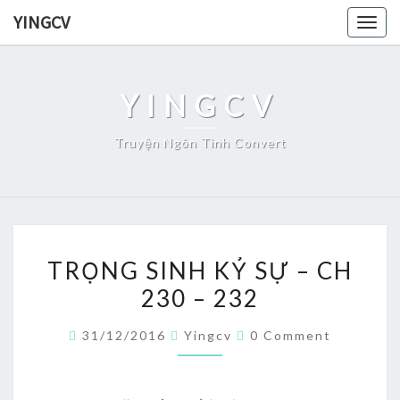
Skip
YINGCV
Togg
to
navig
content
YINGCV
Truyện Ngôn Tình Convert
TRỌNG
TRỌNG SINH KỶ SỰ – CH
SINH
230 – 232
KỶ
SỰ
Comments
31/12/2016
Yingcv
0 Comment
–
CH
230