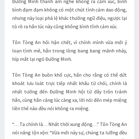
Đường Minh thanh âm nghe không ra cảm xúc, bình
bình đạm đạm không có một chút tình cảm dao động,
nhưng này loại phá lệ khác thường ngữ điệu, ngược lại
tỏ rõ ra hắn lúc này cũng không bình tĩnh cảm xúc.
Tôn Tòng An hối hận chết, vì chính mình vừa mới ý
loạn tình mê, hắn trong lòng bang bang mãnh nhảy,
híp mắt lại ngó Đường Minh.
Tôn Tòng An buồn khổ cực, hắn cho rằng có thể dứt
khoát lưu loát trực tiếp nhất khẩu từ chối, chính là
nhất tưởng đến Đường Minh hội từ đây trốn tránh
hắn, cùng hắn càng lúc càng xa, lời nói đến mép miệng
liền thế nào đều nói không ra miệng.
“. . . Ta chính là. . . Nhất thời xung động. . .” Tôn Tòng An
nói năng lộn xộn: “Vừa mới này sự, chúng ta lưỡng đều