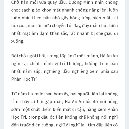
Chờ hắn mới vừa quay đầu, Đường Minh nhìn chòng
chọc sách giáo khoa mắt nhanh chóng nâng lên, luôn
luôn nhìn theo hắn nhỏ gầy bóng lưng biến mất tại
lớp cửa, mới lần nữa chuyển tới đây, đáy mắt chợt hiện
nhất mạt ảm đạm thần sắc, rất nhanh bị che giấu đi
xuống.
Đổi chỗ ngồi thời, trong lớp ầm ĩ một mảnh, Hà An An
ngồi tại chính mình vị trí thượng, hướng trên bàn
nhất nằm sấp, nghiêng đầu nghiêng xem phía sau
Phàn Học Trí.
Từ năm ba mươi sau hôm ấy, hai người liền lại không
tìm thấy cơ hội gặp mặt, Hà An An lúc đó nổi nóng
sớm một chút điểm biến mất di tận, nàng xem Phàn
Học Trí, trong đầu óc liền khống chế không nổi nghĩ
đến trước điên cuồng, nghĩ đi nghĩ lại, tim đập liền có