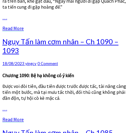
ra trên bàn, khẽ gật đầu, “Ngày mai ngươi đi gặp Quách Phác,
1095
ta tiến cung đi gặp hoàng đế.”
…
Read
Read More
More
Ngụy
Ngụy Tấn làm cơm nhân – Ch 1090 –
Tấn
1093
làm
cơm
nhân
Comments
18/08/2023
yingcv
0 Comment
–
Ch
Chương 1090: Bệ hạ không có ý kiến
1090
Được voi đòi tiên, đầu tiên được trước được tấc, tài năng càng
–
tiến một bước, mà tại mưu tấc thời, đối thủ cũng không phải
1093
đần độn, tự hội cò kè mặc cả.
…
Read
Read More
More
Ngụy
Ngụy Tấn làm cơm nhân – Ch 1085 –