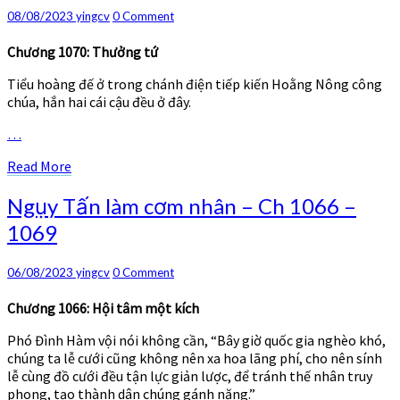
nhân
Comments
08/08/2023
yingcv
0 Comment
–
Ch
Chương 1070: Thưởng tứ
1070
Tiểu hoàng đế ở trong chánh điện tiếp kiến Hoằng Nông công
–
chúa, hắn hai cái cậu đều ở đây.
1072
…
Read
Read More
More
Ngụy
Ngụy Tấn làm cơm nhân – Ch 1066 –
Tấn
1069
làm
cơm
nhân
Comments
06/08/2023
yingcv
0 Comment
–
Ch
Chương 1066: Hội tâm một kích
1066
Phó Đình Hàm vội nói không cần, “Bây giờ quốc gia nghèo khó,
–
chúng ta lễ cưới cũng không nên xa hoa lãng phí, cho nên sính
1069
lễ cùng đồ cưới đều tận lực giản lược, để tránh thế nhân truy
phong, tạo thành dân chúng gánh nặng.”