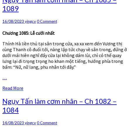
Tấn
1089
làm
cơm
nhân
Comments
16/08/2023
yingcv
0 Comment
–
Ch
Chương 1085: Lễ cưới nhất
1085
Thính Hà liền thủ tại sân trong cửa, xa xa xem đến Vương thị
–
cùng Thanh cô đuổi tới, nàng lập tức chạy về sân trong, đứng ở
1089
dưới mái hiên nghĩ đẩy cửa lại không dám lùi, chỉ có thể quay
lưng lại đi trọng trọng ho khan một tiếng, hướng phía trong
bẩm: “Nữ, nữ lang, phu nhân tới đây.”
…
Read
Read More
More
Ngụy
Ngụy Tấn làm cơm nhân – Ch 1082 –
Tấn
1084
làm
cơm
nhân
Comments
14/08/2023
yingcv
0 Comment
–