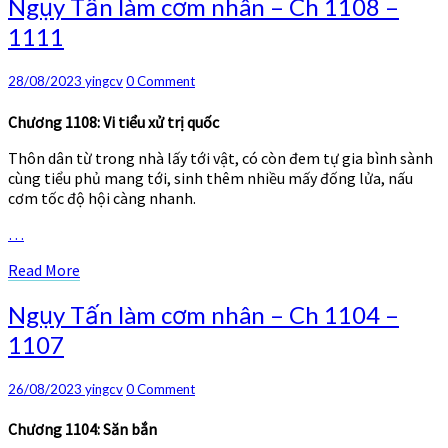
Ngụy
Ngụy Tấn làm cơm nhân – Ch 1108 –
Tấn
1111
làm
cơm
nhân
Comments
28/08/2023
yingcv
0 Comment
–
Ch
Chương 1108: Vi tiểu xử trị quốc
1108
Thôn dân từ trong nhà lấy tới vật, có còn đem tự gia bình sành
–
cùng tiểu phủ mang tới, sinh thêm nhiều mấy đống lửa, nấu
1111
cơm tốc độ hội càng nhanh.
…
Read
Read More
More
Ngụy
Ngụy Tấn làm cơm nhân – Ch 1104 –
Tấn
1107
làm
cơm
nhân
Comments
26/08/2023
yingcv
0 Comment
–
Ch
Chương 1104: Săn bắn