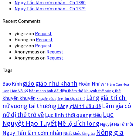
Ngụy Tấn làm cơm nhân – Ch 1380
Ngụy Tấn làm cơm nhân – Ch 1379
Recent Comments
yingcv
on
Request
Huong
on
Request
yingcv
on
Request
Anonymous
on
Request
Anonymous
on
Request
Tags
giảo giảo như khanh
Hoàn Nhĩ wr
Bảo Kính
Hàm Can Hoa
Hàn Võ Ký
khuynh thế sủng thê
hắc manh ảnh đế diệu thám thê
Sinh
Làng giải trí chi
khuyển khuyển
Khuyển yêu giáng lâm đậu cá thê
nữ vương tại thượng
Lâm gia có
Làng giải trí đầu đề
Lục
nữ dị thế trở về
Lục linh thời quang tiếu
Nguyệt Hạo Tuyết
Mê lộ đích long
Nguyệt Hạ Tứ Thời
Nông gia
Ngụy Tấn làm cơm nhân
Nhất khúc lăng ba