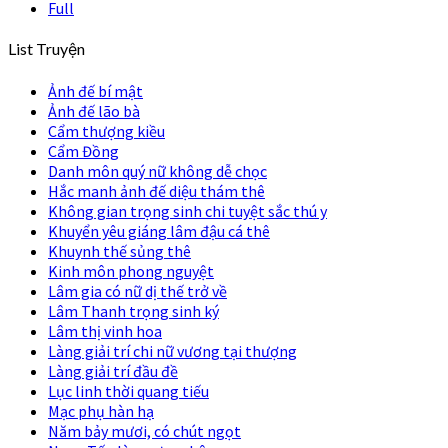
Full
List Truyện
Ảnh đế bí mật
Ảnh đế lão bà
Cẩm thượng kiều
Cẩm Đồng
Danh môn quý nữ không dễ chọc
Hắc manh ảnh đế diệu thám thê
Không gian trọng sinh chi tuyệt sắc thú y
Khuyển yêu giáng lâm đậu cá thê
Khuynh thế sủng thê
Kinh môn phong nguyệt
Lâm gia có nữ dị thế trở về
Lâm Thanh trọng sinh ký
Lâm thị vinh hoa
Làng giải trí chi nữ vương tại thượng
Làng giải trí đầu đề
Lục linh thời quang tiếu
Mạc phụ hàn hạ
Năm bảy mươi, có chút ngọt