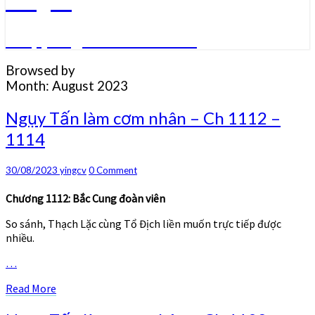
Truyện ngôn tình convert
Browsed by
Month:
August 2023
Ngụy
Ngụy Tấn làm cơm nhân – Ch 1112 –
Tấn
1114
làm
cơm
nhân
Comments
30/08/2023
yingcv
0 Comment
–
Ch
Chương 1112: Bắc Cung đoàn viên
1112
So sánh, Thạch Lặc cùng Tổ Địch liền muốn trực tiếp được
–
nhiều.
1114
…
Read
Read More
More