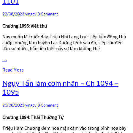
1101
làm
cơm
nhân
Comments
22/08/2023
yingcv
0 Comment
–
Ch
Chương 1096: Viết thư
1096
Này muốn là trước đây, Triệu Nhị Lang trực tiếp liền động thủ
–
cướp, nhưng làm huyện Lạc Dương lệnh sau đó, tiếp xúc đến
1101
dân sự nhiều, hắn liền biết này sự làm không thể.
…
Read
Read More
More
Ngụy
Ngụy Tấn làm cơm nhân – Ch 1094 –
Tấn
1095
làm
cơm
nhân
Comments
20/08/2023
yingcv
0 Comment
–
Ch
Chương 1094: Thái Thường Tự
1094
Triệu Hàm Chương đem hoa mận cắm vào trong bình hoa bày
–