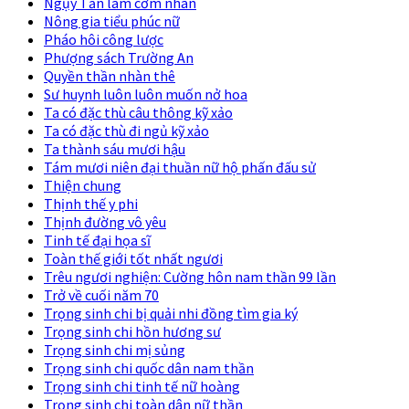
Ngụy Tấn làm cơm nhân
Nông gia tiểu phúc nữ
Pháo hôi công lược
Phượng sách Trường An
Quyền thần nhàn thê
Sư huynh luôn luôn muốn nở hoa
Ta có đặc thù câu thông kỹ xảo
Ta có đặc thù đi ngủ kỹ xảo
Ta thành sáu mươi hậu
Tám mươi niên đại thuần nữ hộ phấn đấu sử
Thiện chung
Thịnh thế y phi
Thịnh đường vô yêu
Tinh tế đại họa sĩ
Toàn thế giới tốt nhất ngươi
Trêu ngươi nghiện: Cường hôn nam thần 99 lần
Trở về cuối năm 70
Trọng sinh chi bị quải nhi đồng tìm gia ký
Trọng sinh chi hồn hương sư
Trọng sinh chi mị sủng
Trọng sinh chi quốc dân nam thần
Trọng sinh chi tinh tế nữ hoàng
Trọng sinh chi toàn dân nữ thần