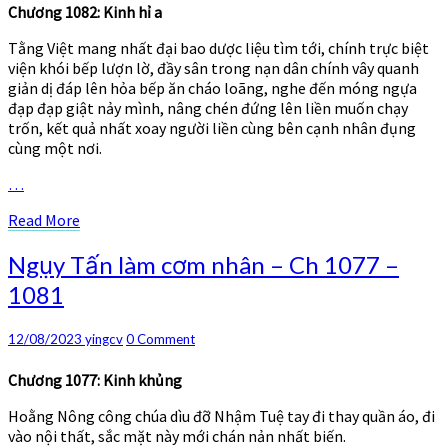
Ch
Chương 1082: Kinh hỉ a
1082
Tằng Việt mang nhất đại bao dược liệu tìm tới, chính trực biệt
–
viện khói bếp lượn lờ, đầy sân trong nạn dân chính vây quanh
1084
giản dị đáp lên hỏa bếp ăn cháo loãng, nghe đến móng ngựa
đạp đạp giật nảy mình, nâng chén đứng lên liền muốn chạy
trốn, kết quả nhất xoay người liền cùng bên cạnh nhân đụng
cùng một nơi.
…
Read
Read More
More
Ngụy
Ngụy Tấn làm cơm nhân – Ch 1077 –
Tấn
1081
làm
cơm
nhân
Comments
12/08/2023
yingcv
0 Comment
–
Ch
Chương 1077: Kinh khủng
1077
Hoằng Nông công chúa dìu đỡ Nhậm Tuệ tay đi thay quần áo, đi
–
vào nội thất, sắc mặt này mới chán nản nhất biến.
1081