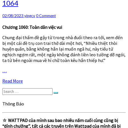
1064
làm
cơm
nhân
Comments
02/08/2023
yingcv
0 Comment
–
Ch
Chương 1060: Toàn dân việc vui
1060
Chung đại thẩm đề gậy từ trong nhà đuổi theo ra tới, xem đến
–
bị một cái đề trụ con trai thở dài một hơi, “Nhiều thiệt thòi
1064
huyện quân, bằng không hắn lại muốn ngã hư, này tiểu tử
nghịch ngợm rất, một ngày không đánh liền leo tường dỡ ngói,
ta từ bên ngoài mua về hỉ chữ toàn kêu hắn thiếp hư.”
…
Read
Read More
More
Search
Search
for:
Thông Báo
☆
WATTPAD của mình sau bao nhiêu năm cuối cùng cũng bị
“dính chưởng”, tất cả các truyện trên Wattpad của mình đã bị