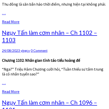
1104
Thu đông là săn bắn hảo thời điểm, nhưng hiện tại không phải.
–
1107
…
Read
Read More
More
Ngụy
Ngụy Tấn làm cơm nhân – Ch 1102 –
Tấn
1103
làm
cơm
nhân
Comments
24/08/2023
yingcv
0 Comment
–
Ch
Chương 1102: Nhân gian tỉnh táo tiểu hoàng đế
1102
“Nga?” Triệu Hàm Chương cười hỏi, “Tuần thiếu sư tâm trung
–
là có nhân tuyển sao?”
1103
…
Read
Read More
More
Ngụy
Ngụy Tấn làm cơm nhân – Ch 1096 –
Tấn