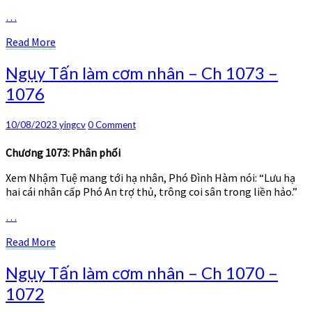
…
Read
Read More
More
Ngụy
Ngụy Tấn làm cơm nhân – Ch 1073 –
Tấn
1076
làm
cơm
nhân
Comments
10/08/2023
yingcv
0 Comment
–
Ch
Chương 1073: Phân phối
1073
Xem Nhậm Tuệ mang tới hạ nhân, Phó Đình Hàm nói: “Lưu hạ
–
hai cái nhân cấp Phó An trợ thủ, trông coi sân trong liền hảo.”
1076
…
Read
Read More
More
Ngụy
Ngụy Tấn làm cơm nhân – Ch 1070 –
Tấn
1072
làm
cơm