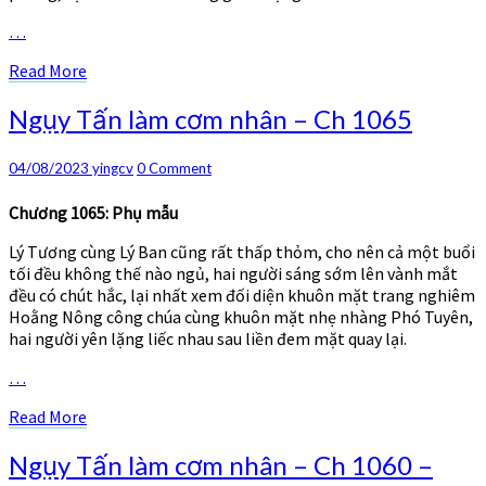
…
Read
Read More
More
Ngụy
Ngụy Tấn làm cơm nhân – Ch 1065
Tấn
làm
Comments
04/08/2023
yingcv
0 Comment
cơm
nhân
Chương 1065: Phụ mẫu
–
Ch
Lý Tương cùng Lý Ban cũng rất thấp thỏm, cho nên cả một buổi
1065
tối đều không thế nào ngủ, hai người sáng sớm lên vành mắt
đều có chút hắc, lại nhất xem đối diện khuôn mặt trang nghiêm
Hoằng Nông công chúa cùng khuôn mặt nhẹ nhàng Phó Tuyên,
hai người yên lặng liếc nhau sau liền đem mặt quay lại.
…
Read
Read More
More
Ngụy
Ngụy Tấn làm cơm nhân – Ch 1060 –
Tấn