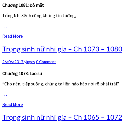
gia
Chương 1081: Đỏ mắt
–
Ch
Tống Nhị Sênh cũng không tin tưởng,
1081
–
…
1088
Read
Read More
More
Trọng
Trọng sinh nữ nhi gia – Ch 1073 – 1080
sinh
nữ
Comments
26/06/2017
yingcv
0 Comment
nhi
gia
Chương 1073: Lão sư
–
Ch
“Cho nên, tiếp xuống, chúng ta liền hảo hảo nói rõ phải trái.”
1073
–
…
1080
Read
Read More
More
Trọng
Trọng sinh nữ nhi gia – Ch 1065 – 1072
sinh
nữ