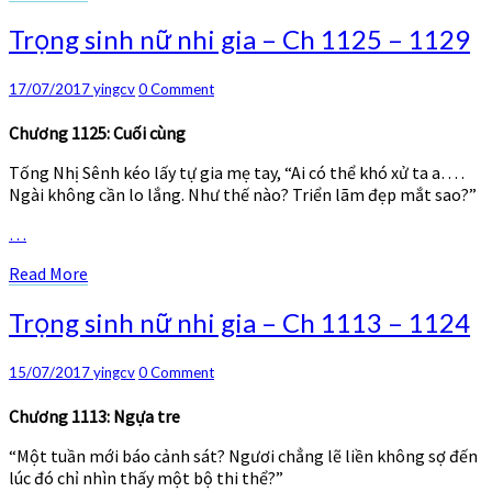
More
Trọng
Trọng sinh nữ nhi gia – Ch 1125 – 1129
sinh
nữ
Comments
17/07/2017
yingcv
0 Comment
nhi
gia
Chương 1125: Cuối cùng
–
Ch
Tống Nhị Sênh kéo lấy tự gia mẹ tay, “Ai có thể khó xử ta a… .
1125
Ngài không cần lo lắng. Như thế nào? Triển lãm đẹp mắt sao?”
–
1129
…
Read
Read More
More
Trọng
Trọng sinh nữ nhi gia – Ch 1113 – 1124
sinh
nữ
Comments
15/07/2017
yingcv
0 Comment
nhi
gia
Chương 1113: Ngựa tre
–
Ch
“Một tuần mới báo cảnh sát? Ngươi chẳng lẽ liền không sợ đến
1113
lúc đó chỉ nhìn thấy một bộ thi thể?”
–