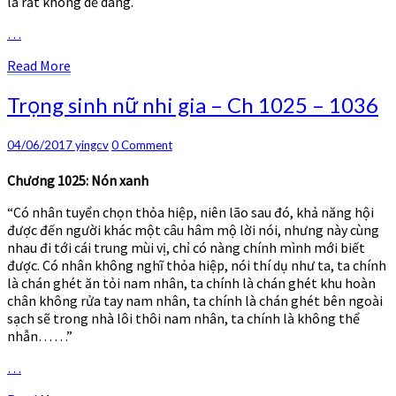
là rất không dễ dàng.
–
1044
…
Read
Read More
More
Trọng
Trọng sinh nữ nhi gia – Ch 1025 – 1036
sinh
nữ
Comments
04/06/2017
yingcv
0 Comment
nhi
gia
Chương 1025: Nón xanh
–
Ch
“Có nhân tuyển chọn thỏa hiệp, niên lão sau đó, khả năng hội
1025
được đến người khác một câu hâm mộ lời nói, nhưng này cùng
–
nhau đi tới cái trung mùi vị, chỉ có nàng chính mình mới biết
1036
được. Có nhân không nghĩ thỏa hiệp, nói thí dụ như ta, ta chính
là chán ghét ăn tỏi nam nhân, ta chính là chán ghét khu hoàn
chân không rửa tay nam nhân, ta chính là chán ghét bên ngoài
sạch sẽ trong nhà lôi thôi nam nhân, ta chính là không thể
nhẫn… . . .”
…