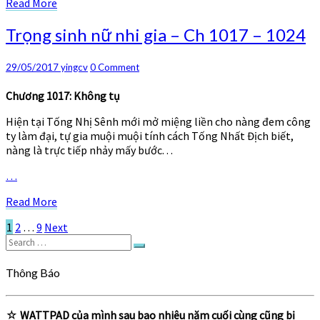
Read
Read More
More
Trọng
Trọng sinh nữ nhi gia – Ch 1017 – 1024
sinh
nữ
Comments
29/05/2017
yingcv
0 Comment
nhi
gia
Chương 1017: Không tụ
–
Ch
Hiện tại Tống Nhị Sênh mới mở miệng liền cho nàng đem công
1017
ty làm đại, tự gia muội muội tính cách Tống Nhất Địch biết,
–
nàng là trực tiếp nhảy mấy bước. . .
1024
…
Read
Read More
More
Posts
1
2
…
9
Next
Search
pagination
Search
for:
Thông Báo
☆
WATTPAD của mình sau bao nhiêu năm cuối cùng cũng bị