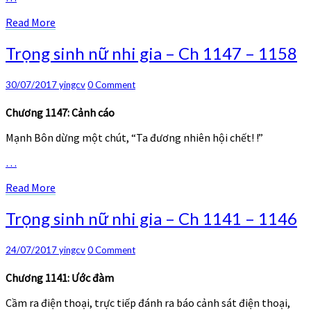
Read
Read More
More
Trọng
Trọng sinh nữ nhi gia – Ch 1147 – 1158
sinh
nữ
Comments
30/07/2017
yingcv
0 Comment
nhi
gia
Chương 1147: Cảnh cáo
–
Ch
Mạnh Bôn dừng một chút, “Ta đương nhiên hội chết! !”
1147
–
…
1158
Read
Read More
More
Trọng
Trọng sinh nữ nhi gia – Ch 1141 – 1146
sinh
nữ
Comments
24/07/2017
yingcv
0 Comment
nhi
gia
Chương 1141: Ước đàm
–
Ch
Cầm ra điện thoại, trực tiếp đánh ra báo cảnh sát điện thoại,