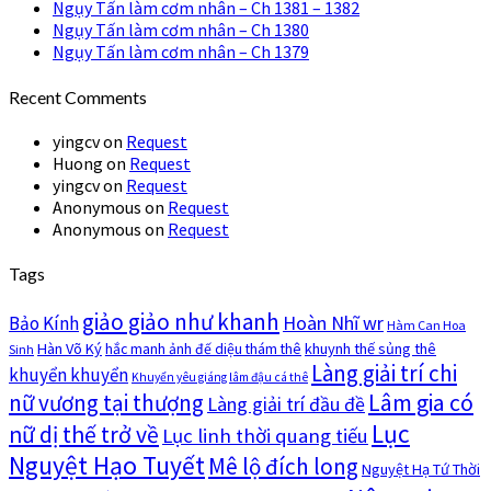
Ngụy Tấn làm cơm nhân – Ch 1381 – 1382
Ngụy Tấn làm cơm nhân – Ch 1380
Ngụy Tấn làm cơm nhân – Ch 1379
Recent Comments
yingcv
on
Request
Huong
on
Request
yingcv
on
Request
Anonymous
on
Request
Anonymous
on
Request
Tags
giảo giảo như khanh
Hoàn Nhĩ wr
Bảo Kính
Hàm Can Hoa
Hàn Võ Ký
khuynh thế sủng thê
hắc manh ảnh đế diệu thám thê
Sinh
Làng giải trí chi
khuyển khuyển
Khuyển yêu giáng lâm đậu cá thê
nữ vương tại thượng
Lâm gia có
Làng giải trí đầu đề
Lục
nữ dị thế trở về
Lục linh thời quang tiếu
Nguyệt Hạo Tuyết
Mê lộ đích long
Nguyệt Hạ Tứ Thời