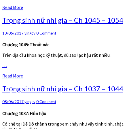
Read
Read More
More
Trọng
Trọng sinh nữ nhi gia – Ch 1045 – 1054
sinh
nữ
Comments
13/06/2017
yingcv
0 Comment
nhi
gia
Chương 1045: Thoát xác
–
Ch
Trên địa cầu khoa học kỹ thuật, dù sao lạc hậu rất nhiều.
1045
–
…
1054
Read
Read More
More
Trọng
Trọng sinh nữ nhi gia – Ch 1037 – 1044
sinh
nữ
Comments
08/06/2017
yingcv
0 Comment
nhi
gia
Chương 1037: Hôn hậu
–
Ch
Có thể tại Đế Đô thành trong xem thấy như vậy tinh tinh, thật
1037