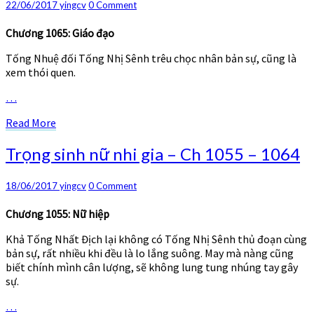
Comments
22/06/2017
yingcv
0 Comment
nhi
gia
Chương 1065: Giáo đạo
–
Ch
Tống Nhuệ đối Tống Nhị Sênh trêu chọc nhân bản sự, cũng là
1065
xem thói quen.
–
1072
…
Read
Read More
More
Trọng
Trọng sinh nữ nhi gia – Ch 1055 – 1064
sinh
nữ
Comments
18/06/2017
yingcv
0 Comment
nhi
gia
Chương 1055: Nữ hiệp
–
Ch
Khả Tống Nhất Địch lại không có Tống Nhị Sênh thủ đoạn cùng
1055
bản sự, rất nhiều khi đều là lo lắng suông. May mà nàng cũng
–
biết chính mình cân lượng, sẽ không lung tung nhúng tay gây
1064
sự.
…