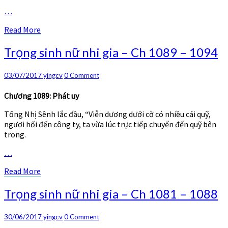
…
Read
Read More
More
Trọng
Trọng sinh nữ nhi gia – Ch 1089 – 1094
sinh
nữ
Comments
03/07/2017
yingcv
0 Comment
nhi
gia
Chương 1089: Phát uy
–
Ch
Tống Nhị Sênh lắc đầu, “Viễn dương dưới cờ có nhiều cái quỹ,
1089
ngươi hối đến công ty, ta vừa lúc trực tiếp chuyển đến quỹ bên
–
trong.
1094
…
Read
Read More
More
Trọng
Trọng sinh nữ nhi gia – Ch 1081 – 1088
sinh
nữ
Comments
30/06/2017
yingcv
0 Comment
nhi