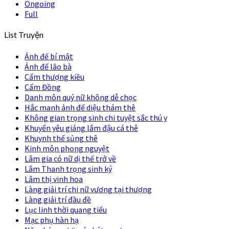
Ongoing
Full
List Truyện
Ảnh đế bí mật
Ảnh đế lão bà
Cẩm thượng kiều
Cẩm Đồng
Danh môn quý nữ không dễ chọc
Hắc manh ảnh đế diệu thám thê
Không gian trọng sinh chi tuyệt sắc thú y
Khuyển yêu giáng lâm đậu cá thê
Khuynh thế sủng thê
Kinh môn phong nguyệt
Lâm gia có nữ dị thế trở về
Lâm Thanh trọng sinh ký
Lâm thị vinh hoa
Làng giải trí chi nữ vương tại thượng
Làng giải trí đầu đề
Lục linh thời quang tiếu
Mạc phụ hàn hạ