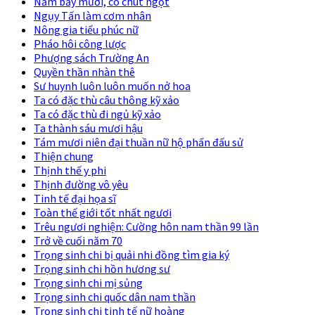
Năm bảy mươi, có chút ngọt
Ngụy Tấn làm cơm nhân
Nông gia tiểu phúc nữ
Pháo hôi công lược
Phượng sách Trường An
Quyền thần nhàn thê
Sư huynh luôn luôn muốn nở hoa
Ta có đặc thù câu thông kỹ xảo
Ta có đặc thù đi ngủ kỹ xảo
Ta thành sáu mươi hậu
Tám mươi niên đại thuần nữ hộ phấn đấu sử
Thiện chung
Thịnh thế y phi
Thịnh đường vô yêu
Tinh tế đại họa sĩ
Toàn thế giới tốt nhất ngươi
Trêu ngươi nghiện: Cường hôn nam thần 99 lần
Trở về cuối năm 70
Trọng sinh chi bị quải nhi đồng tìm gia ký
Trọng sinh chi hồn hương sư
Trọng sinh chi mị sủng
Trọng sinh chi quốc dân nam thần
Trọng sinh chi tinh tế nữ hoàng