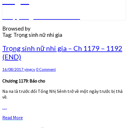
Truyện ngôn tình convert
Browsed by
Tag:
Trọng sinh nữ nhi gia
Trọng
Trọng sinh nữ nhi gia – Ch 1179 – 1192
sinh
(END)
nữ
nhi
gia
Comments
16/08/2017
yingcv
0 Comment
–
Ch
Chương 1179: Báo cho
1179
Na na là trước đối Tống Nhị Sênh trở về một ngày trước bị thả
–
về.
1192
(END)
…
Read
Read More
More