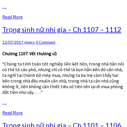
1124
…
Read
Read More
More
Trọng
Trọng sinh nữ nhi gia – Ch 1107 – 1112
sinh
nữ
Comments
12/07/2017
yingcv
0 Comment
nhi
gia
Chương 1107: Vết thương cũ
–
Ch
“Chúng ta tính toán tốt nghiệp liền kết hôn, trong nhà hắn nói
1107
có thể tố cáo phó, nhưng chỉ có thể là bọn hắn bên đó căn nhà,
–
ta nghĩ tại thành bờ mép mua, nhưng ta ba mẹ cảm thấy hai
1112
bên trong nhà đều muốn căn nhà, trong nhà ta căn nhà cũng
không ít, liền không cần thiết tiêu số tiền lớn lại đi mua phòng
đắt tiền như vậy… . .”
…
Read
Read More
More
Trọng
Trọng sinh nữ nhi gia – Ch 1101 – 1106