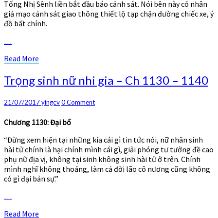
1141
Tống Nhị Sênh liền bắt đầu báo cảnh sát. Nói bên này có nhân
–
giả mạo cảnh sát giao thông thiết lộ tạp chặn đường chiếc xe, ý
1146
đồ bất chính.
…
Read
Read More
More
Trọng
Trọng sinh nữ nhi gia – Ch 1130 – 1140
sinh
nữ
Comments
21/07/2017
yingcv
0 Comment
nhi
gia
Chương 1130: Đại bổ
–
Ch
“Đừng xem hiện tại những kia cái gì tin tức nói, nữ nhân sinh
1130
hài tử chính là hại chính mình cái gì, giải phóng tư tưởng đề cao
–
phụ nữ địa vị, không tại sinh không sinh hài tử ở trên. Chính
1140
mình nghĩ không thoáng, làm cả đời lão cô nương cũng không
có gì đại bản sự.”
…
Read
Read More