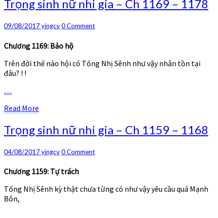
Trọng
Trọng sinh nữ nhi gia – Ch 1169 – 1178
sinh
nữ
Comments
09/08/2017
yingcv
0 Comment
nhi
gia
Chương 1169: Bảo hộ
–
Ch
Trên đời thế nào hội có Tống Nhị Sênh như vậy nhân tồn tại
1169
đâu? ! !
–
1178
…
Read
Read More
More
Trọng
Trọng sinh nữ nhi gia – Ch 1159 – 1168
sinh
nữ
Comments
04/08/2017
yingcv
0 Comment
nhi
gia
Chương 1159: Tự trách
–
Ch
Tống Nhị Sênh kỳ thật chưa từng có như vậy yêu cầu quá Mạnh
1159
Bôn,
–
1168
…