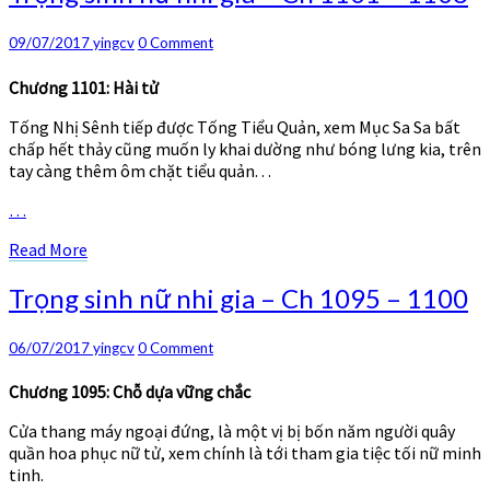
sinh
nữ
Comments
09/07/2017
yingcv
0 Comment
nhi
gia
Chương 1101: Hài tử
–
Ch
Tống Nhị Sênh tiếp được Tống Tiểu Quản, xem Mục Sa Sa bất
1101
chấp hết thảy cũng muốn ly khai dường như bóng lưng kia, trên
–
tay càng thêm ôm chặt tiểu quản. . .
1106
…
Read
Read More
More
Trọng
Trọng sinh nữ nhi gia – Ch 1095 – 1100
sinh
nữ
Comments
06/07/2017
yingcv
0 Comment
nhi
gia
Chương 1095: Chỗ dựa vững chắc
–
Ch
Cửa thang máy ngoại đứng, là một vị bị bốn năm người quây
1095
quần hoa phục nữ tử, xem chính là tới tham gia tiệc tối nữ minh
–
tinh.
1100