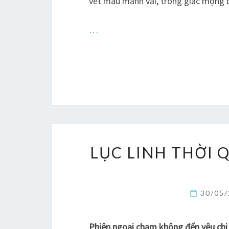
vết máu mảnh vải, trong giấc mộng b
…
LỤC LINH THỜI 
30/05
Phiên ngoại chạm không đến yêu ch