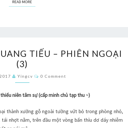
READ MORE
READ MORE
LỤC
QUANG TIẾU – PHIÊN NGOẠI
LINH
(3)
THỜI
QUANG
Comments
/2017
Yingcv
0 Comment
TIẾU
–
thiếu niên tâm sự (cấp minh chủ tạp thu ~)
PHIÊN
NGOẠI
oại thành xưởng gỗ ngoài tường vứt bỏ trong phòng nhỏ,
(3)
 tái nhợt nằm, trên đầu một vòng bẩn thỉu dơ dáy nhiễm