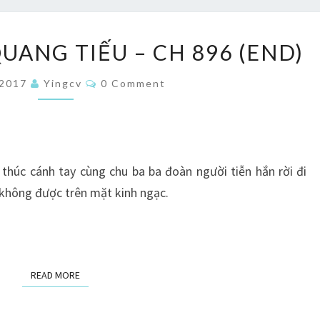
LỤC
UANG TIẾU – CH 896 (END)
LINH
THỜI
Comments
/2017
Yingcv
0 Comment
QUANG
TIẾU
–
CH
thúc cánh tay cùng chu ba ba đoàn người tiễn hắn rời đi
896
 không được trên mặt kinh ngạc.
(END)
READ MORE
READ MORE