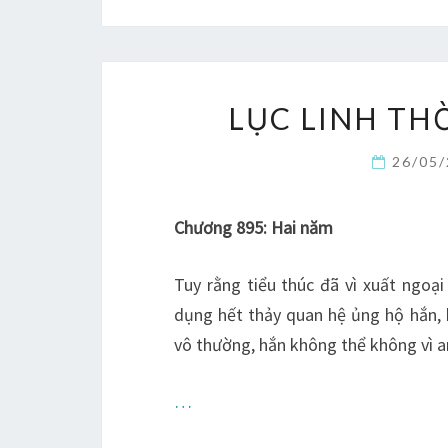
LỤC LINH THỜ
26/05
Chương 895: Hai năm
Tuy rằng tiểu thúc đã vì xuất ngoạ
dụng hết thảy quan hệ ủng hộ hắn, k
vô thường, hắn không thể không vì an
…