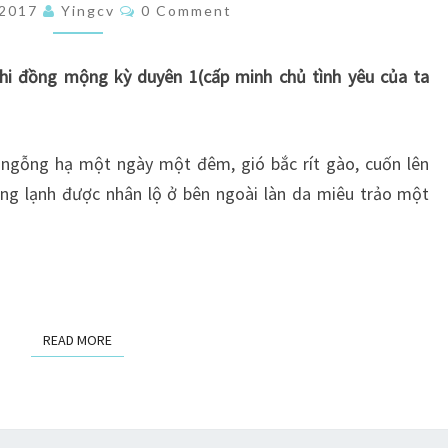
Comments
/2017
Yingcv
0 Comment
TIẾU
–
hi đồng mộng kỳ duyên 1(cấp minh chủ tình yêu của ta
PHIÊN
NGOẠI
(1)
 ngỗng hạ một ngày một đêm, gió bắc rít gào, cuốn lên
ng lạnh được nhân lộ ở bên ngoài làn da miêu trảo một
READ MORE
READ MORE