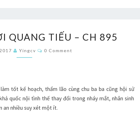
LỤC
I QUANG TIẾU – CH 895
LINH
THỜI
Comments
/2017
Yingcv
0 Comment
QUANG
TIẾU
–
CH
i làm tốt kế hoạch, thẩm lão cùng chu ba ba cũng hội sử
895
hả quốc nội tình thế thay đổi trong nháy mắt, nhân sinh
 an nhiều suy xét một ít.