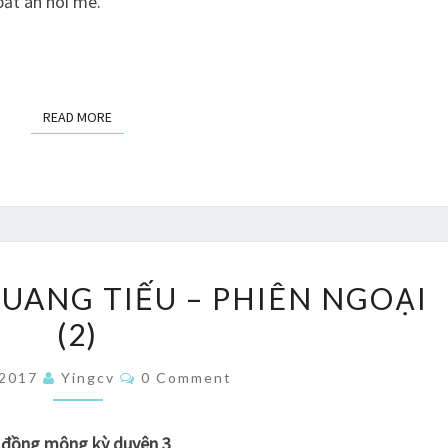
ất an nói mê.
READ MORE
READ MORE
LỤC
QUANG TIẾU – PHIÊN NGOẠI
LINH
(2)
THỜI
QUANG
Comments
/2017
Yingcv
0 Comment
TIẾU
–
i đồng mộng kỳ duyên 3