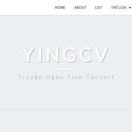
HOME
ABOUT
LIST
THỂ LOẠI
YINGCV
Truyện Ngôn Tình Convert