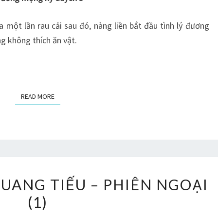
PHIÊN
NGOẠI
ua một lần rau cải sau đó, nàng liền bắt đầu tình lý đương
(2)
g không thích ăn vật.
READ MORE
READ MORE
LỤC
QUANG TIẾU – PHIÊN NGOẠI
LINH
(1)
THỜI
QUANG