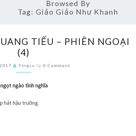
Browsed By
Tag:
Giảo Giảo Như Khanh
LỤC
QUANG TIẾU – PHIÊN NGOẠI
LINH
(4)
THỜI
QUANG
Comments
/2017
Yingcv
0 Comment
TIẾU
–
 ngọt ngào tình nghĩa
PHIÊN
NGOẠI
p hát hậu trường.
(4)