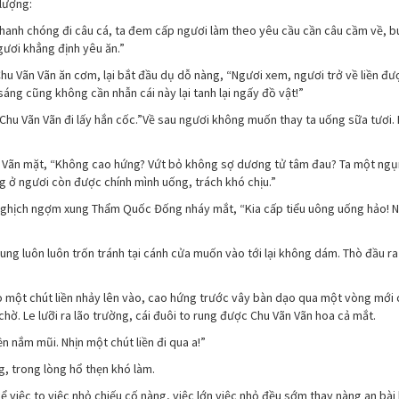
lượng:
anh chóng đi câu cá, ta đem cấp ngươi làm theo yêu cầu cần câu cầm về, bu
gươi khẳng định yêu ăn.”
 Vãn Vãn ăn cơm, lại bắt đầu dụ dỗ nàng, “Ngươi xem, ngươi trở về liền đư
sáng cũng không cần nhẫn cái này lại tanh lại ngấy đồ vật!”
 Chu Vãn Vãn đi lấy hắn cốc.”Về sau ngươi không muốn thay ta uống sữa tươi.
n Vãn mặt, “Không cao hứng? Vứt bỏ không sợ dương tử tâm đau? Ta một ngụ
g ở ngươi còn được chính mình uống, trách khó chịu.”
nghịch ngợm xung Thẩm Quốc Đống nháy mắt, “Kia cấp tiểu uông uống hảo! Nó
ung luôn luôn trốn tránh tại cánh cửa muốn vào tới lại không dám. Thò đầu ra
vèo một chút liền nhảy lên vào, cao hứng trước vây bàn dạo qua một vòng mới
. Le lưỡi ra lão trường, cái đuôi to rung được Chu Vãn Vãn hoa cả mắt.
 nắm mũi. Nhịn một chút liền đi qua a!”
, trong lòng hổ thẹn khó làm.
 việc to việc nhỏ chiếu cố nàng, việc lớn việc nhỏ đều sớm thay nàng an bài