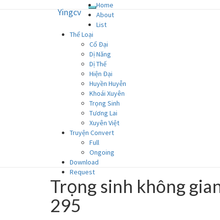
Home
Yingcv
Toggle
Yingcv
Skip
About
navigation
to
List
content
Thể Loại
Truyện ngôn tình convert
Cổ Đại
Dị Năng
Dị Thế
Hiện Đại
Huyền Huyễn
Khoái Xuyên
Trọng Sinh
Tương Lai
Xuyên Việt
Truyện Convert
Full
Ongoing
Download
Request
Trọng sinh không gian
Trọng
sinh
295
không
gian