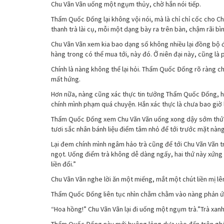
Chu Vãn Vãn uống một ngụm thủy, chờ hắn nói tiếp.
Thẩm Quốc Đống lại không vội nói, mà là chỉ chỉ cốc cho Ch
thanh trà lài cụ, mỗi một dạng bày ra trên bàn, chậm rãi b
Chu Vãn Vãn xem kia bao dạng số không nhiều lại đồng bộ đ
hàng trong có thể mua tới, này đó. Ở niên đại này, cũng là 
Chính là nàng không thể lại hỏi. Thẩm Quốc Đống rõ ràng ch
mất hứng.
Hơn nữa, nàng cũng xác thực tin tưởng Thẩm Quốc Đống, hắ
chính mình phạm quá chuyện. Hắn xác thực là chưa bao giờ
Thẩm Quốc Đống xem Chu Vãn Vãn uống xong dậy sớm thứ m
tươi sắc nhân bánh liệu điểm tâm nhỏ để tới trước mặt nàng.
Lại đem chính mình ngâm hảo trà cũng để tới Chu Vãn Vãn 
ngọt. Uống điểm trà không dễ dàng ngấy, hai thứ này xứng l
liền đổi.”
Chu Vãn Vãn nghe lời ăn một miếng, mắt một chút liền mị l
Thẩm Quốc Đống liên tục nhìn chằm chằm vào nàng phản ứng,
“Hoa hồng!” Chu Vãn Vãn lại đi uống một ngụm trà.”Trà xan