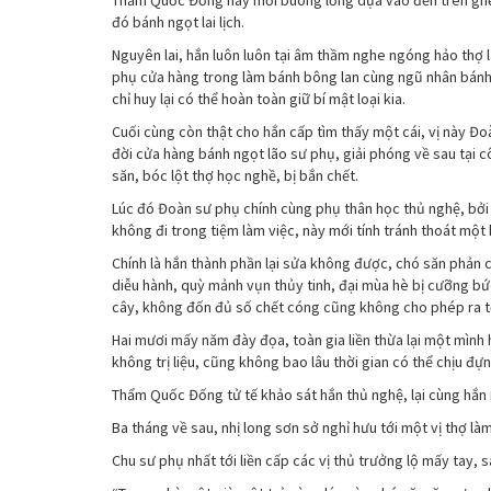
Thẩm Quốc Đống này mới buông lỏng dựa vào đến trên ghế 
đó bánh ngọt lai lịch.
Nguyên lai, hắn luôn luôn tại âm thầm nghe ngóng hảo th
phụ cửa hàng trong làm bánh bông lan cùng ngũ nhân bánh T
chỉ huy lại có thể hoàn toàn giữ bí mật loại kia.
Cuối cùng còn thật cho hắn cấp tìm thấy một cái, vị này Đo
đời cửa hàng bánh ngọt lão sư phụ, giải phóng về sau tại c
săn, bóc lột thợ học nghề, bị bắn chết.
Lúc đó Đoàn sư phụ chính cùng phụ thân học thủ nghệ, bởi v
không đi trong tiệm làm việc, này mới tính tránh thoát một 
Chính là hắn thành phần lại sửa không được, chó săn phản 
diễu hành, quỳ mảnh vụn thủy tinh, đại mùa hè bị cưỡng 
cây, không đốn đủ số chết cóng cũng không cho phép ra t
Hai mươi mấy năm đày đọa, toàn gia liền thừa lại một mình
không trị liệu, cũng không bao lâu thời gian có thể chịu đựn
Thẩm Quốc Đống tử tế khảo sát hắn thủ nghệ, lại cùng hắn 
Ba tháng về sau, nhị long sơn sở nghỉ hưu tới một vị thợ là
Chu sư phụ nhất tới liền cấp các vị thủ trưởng lộ mấy tay, s