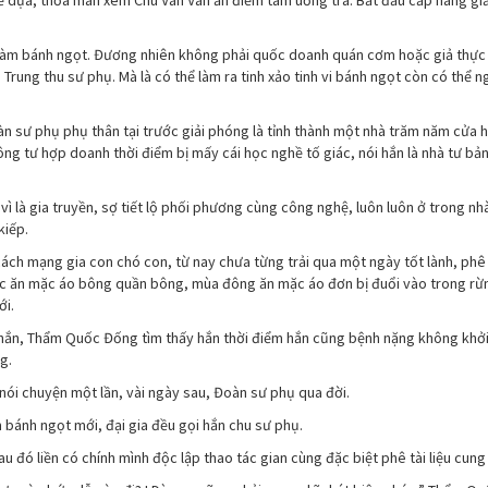
dựa, thỏa mãn xem Chu Vãn Vãn ăn điểm tâm uống trà. Bắt đầu cấp nàng gi
ợ làm bánh ngọt. Đương nhiên không phải quốc doanh quán cơm hoặc giả thự
rung thu sư phụ. Mà là có thể làm ra tinh xảo tinh vi bánh ngọt còn có thể 
àn sư phụ phụ thân tại trước giải phóng là tỉnh thành một nhà trăm năm cửa h
ông tư hợp doanh thời điểm bị mấy cái học nghề tố giác, nói hắn là nhà tư bả
ì là gia truyền, sợ tiết lộ phối phương cùng công nghệ, luôn luôn ở trong nh
kiếp.
cách mạng gia con chó con, từ nay chưa từng trải qua một ngày tốt lành, phê
bức ăn mặc áo bông quần bông, mùa đông ăn mặc áo đơn bị đuổi vào trong rừ
ới.
 hắn, Thẩm Quốc Đống tìm thấy hắn thời điểm hắn cũng bệnh nặng không khởi,
g.
nói chuyện một lần, vài ngày sau, Đoàn sư phụ qua đời.
m bánh ngọt mới, đại gia đều gọi hắn chu sư phụ.
au đó liền có chính mình độc lập thao tác gian cùng đặc biệt phê tài liệu cung