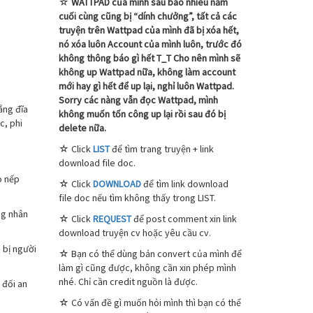
☆
WATTPAD của mình sau bao nhiêu năm
cuối cùng cũng bị “dính chưởng”, tất cả các
truyện trên Wattpad của mình đã bị xóa hết,
nó xóa luôn Account của mình luôn, trước đó
không thông báo gì hết T_T Cho nên mình sẽ
không up Wattpad nữa, không làm account
mới hay gì hết để up lại, nghỉ luôn Wattpad.
Sorry các nàng vẫn đọc Wattpad, mình
ắng đĩa
không muốn tốn công up lại rồi sau đó bị
c, phi
delete nữa.
☆ Click
LIST
để tìm trang truyện + link
download file doc.
o nếp
☆ Click
DOWNLOAD
để tìm link download
file doc nếu tìm không thấy trong LIST.
ng nhân
☆ Click
REQUEST
để post comment xin link
download truyện cv hoặc yêu cầu cv.
 bị người
☆ Bạn có thể dùng bản convert của mình để
làm gì cũng được, không cần xin phép mình
nhé. Chỉ cần credit nguồn là được.
 đối an
☆ Có vấn đề gì muốn hỏi mình thì bạn có thể