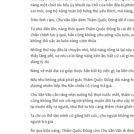
nàng một chút xíu tiểu ủy khuất tại chỗ của hắn đều bị phó
soi mói, ủng hộ nàng toàn bộ hứng thú yêu thích, mà nàng, 
Trên tình cảm, Chu Vãn Vãn đem Thẩm Quốc Đống để ở cùng sở
Từ nhỏ đến lớn, nàng thói quen Thẩm Quốc Đống là cái đó t
chân chính lưu ý quá, hắn cũng không yêu uống sữa tươi, 
không đổi sắc ăn luôn nàng cơm thừa.
Những thứ này đều là chuyện nhỏ, khả nàng tổng là tại nà
thấy lãng phí, sợ nhị ca lo lắng nàng kén ăn, bất cứ cái 
đáng lý do.
Nàng về mặt đại sự giúp được hắn bất kỳ việc gì, lại liên
Nếu như không phải phát giác Thẩm Quốc Đống đối nàng trên
đương nhiên tiếp thu hắn chiếu cố cùng trả giá. . .
Chu Vãn Vãn cắn răng nhịn xuống hổ thẹn nước mắt, thẩm ca c
cũng không thể nói với ngươi không muốn đối ta như vậy tốt
lại muốn đẩy ra ngươi, như thế ta hội càng thêm chán ghét 
Ta chỉ có thể tận mình cố gắng hết sức, cho ngươi không m
ngươi trả giá.
Ăn qua bữa sáng, Thẩm Quốc Đống cho Chu Vãn Vãn đi đem v