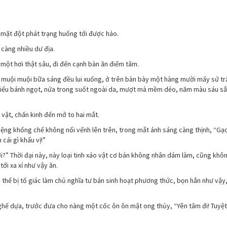
i mặt đột phát trạng huống tới được hảo.
 càng nhiều dư địa.
t một hơi thật sâu, đi đến cạnh bàn ăn điểm tâm.
muội muội bữa sáng đều lui xuống, ở trên bàn bày một hàng mười mấy sứ tr
o tiểu bánh ngọt, nửa trong suốt ngoài da, mượt mà mềm dẻo, năm màu sáu sắ
 vật, chấn kinh đến mở to hai mắt.
ng khống chế không nổi vểnh lên trên, trong mắt ánh sáng càng thịnh, “Gạ
cái gì khẩu vị!”
tới?” Thời đại này, này loại tinh xảo vật cơ bản không nhân dám làm, cũng khô
i xa xỉ như vậy ăn.
thể bị tố giác làm chủ nghĩa tư bản sinh hoạt phương thức, bọn hắn như vậy,
ế dựa, trước đưa cho nàng một cốc ôn ôn mật ong thủy, “Yên tâm đi! Tuyệt