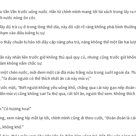
u Vãn Vãn trước uống nước. Hắn từ chính mình mang tới túi xách trong lấy ra
ình nước nóng ôn cốc.
ầy đủ trà cụ ở trong lòng thở dài, này đó vật rõ ràng không phải bình thườn
phạm vào điều kiêng kị sự.
o thấy chuẩn bị hảo tới đây cấp nàng pha trà, nàng không thể một lần hai lượ
n này nhân liền trước giờ không thủ quá quy củ, nhưng cũng trước giờ khô
 làm không nắm chắc sự.
ột chén nước, mới đem một cái đĩa màu trắng nửa trong suốt ngoài da. Th
”Ta đoán ngươi có thể thích nhất ăn cái này mùi vị.”
trước mặt, “Biết ngươi không yêu uống khổ, chẳng qua cái này gạo nếp đoàn
ên mùi vị cũng không sai! Ta thử qua, rất tốt ăn, ngươi thử xem. Không thích
ên.”Có hương hoa!”
 xem nàng híp mắt lại tới, chính mình cũng đi theo cười, “Đoán đoán là cái
h, không khổ.”