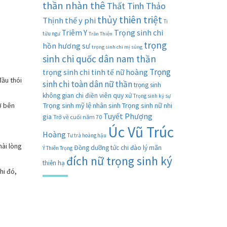
thần nhàn thê
Thất Tinh Thảo
thủy thiên triệt
Thịnh thế y phi
Ti
Trọng sinh chi
Triêm Y
tửu ngư
Trăn Thiện
trọng
hồn hương sư
trọng sinh chi mị sủng
sinh chi quốc dân nam thần
Trọng
trọng sinh chi tinh tế nữ hoàng
đầu thói
sinh chi toàn dân nữ thần
trọng sinh
không gian chi điền viên quy xử
Trọng sinh kỷ sự
ở bên
Trọng sinh mỹ lệ nhân sinh
Trọng sinh nữ nhi
Tuyết Phượng
gia
Trở về cuối năm 70
Úc Vũ Trúc
Hoàng
Tư trà hoàng hậu
hài lòng
Đồng dưỡng tức chi đào lý mãn
Ý Thiên Trọng
đích nữ trọng sinh ký
thiên hạ
hi đó,