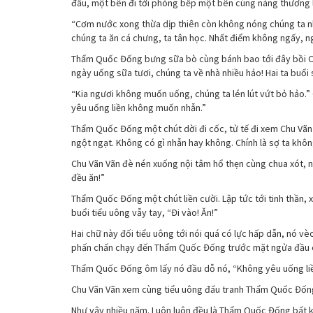
đầu, một bên đi tới phòng bếp một bên cùng nàng thương 
“Cơm nước xong thừa dịp thiên còn không nóng chúng ta nh
chúng ta ăn cá chưng, ta tân học. Nhất điểm không ngấy, n
Thẩm Quốc Đống bưng sữa bò cùng bánh bao tới đây bồi Chu
ngày uống sữa tươi, chúng ta về nhà nhiều hảo! Hai ta buổi 
“Kia ngươi không muốn uống, chúng ta lén lút vứt bỏ hảo.”
yêu uống liền không muốn nhẫn.”
Thẩm Quốc Đống một chút dời đi cốc, tử tế đi xem Chu Vã
ngột ngạt. Không có gì nhẫn hay không. Chính là sợ ta khôn
Chu Vãn Vãn đè nén xuống nội tâm hổ thẹn cùng chua xót, 
đều ăn!”
Thẩm Quốc Đống một chút liền cười. Lập tức tới tinh thần, x
buổi tiểu uông vẫy tay, “Đi vào! Ăn!”
Hai chữ này đối tiểu uông tới nói quá có lực hấp dẫn, nó 
phấn chấn chạy đến Thẩm Quốc Đống trước mặt ngửa đầu chờ
Thẩm Quốc Đống ôm lấy nó đầu dỗ nó, “Không yêu uống liền
Chu Vãn Vãn xem cùng tiểu uông đấu tranh Thẩm Quốc Đống
Như vậy nhiều năm. Luôn luôn đều là Thẩm Quốc Đống bất kể