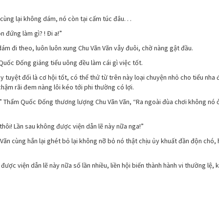
ùng lại không dám, nó còn tại cấm túc đâu. . .
 đứng làm gì? ! Đi a!”
dám đi theo, luôn luôn xung Chu Vãn Vãn vẫy đuôi, chờ nàng gật đầu.
uốc Đống giảng tiểu uông đều làm cái gì việc tốt.
yệt đối là cơ hội tốt, có thể thử từ trên này loại chuyện nhỏ cho tiểu nha 
hậm rãi đem nàng lôi kéo tới phi thường có lợi.
o!” Thẩm Quốc Đống thương lượng Chu Vãn Vãn, “Ra ngoài đùa chơi không nó 
 thôi! Lần sau không được viện dẫn lẽ này nữa nga!”
 cùng hắn lại ghét bỏ lại không nỡ bỏ nó thật chịu ủy khuất đần độn chó, 
ược viện dẫn lẽ này nữa số lần nhiều, liền hội biến thành hành vi thường lệ, k