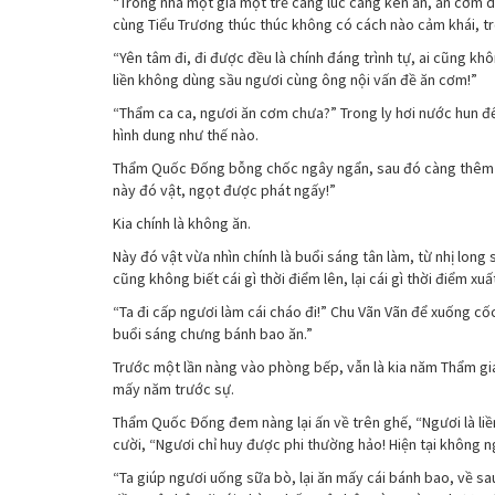
“Trong nhà một già một trẻ càng lúc càng kén ăn, ăn cơm 
cùng Tiểu Trương thúc thúc không có cách nào cảm khái, t
“Yên tâm đi, đi được đều là chính đáng trình tự, ai cũng khô
liền không dùng sầu ngươi cùng ông nội vấn đề ăn cơm!”
“Thẩm ca ca, ngươi ăn cơm chưa?” Trong ly hơi nước hun đ
hình dung như thế nào.
Thẩm Quốc Đống bỗng chốc ngây ngẩn, sau đó càng thêm bu
này đó vật, ngọt được phát ngấy!”
Kia chính là không ăn.
Này đó vật vừa nhìn chính là buổi sáng tân làm, từ nhị lon
cũng không biết cái gì thời điểm lên, lại cái gì thời điểm xuấ
“Ta đi cấp ngươi làm cái cháo đi!” Chu Vãn Vãn để xuống cố
buổi sáng chưng bánh bao ăn.”
Trước một lần nàng vào phòng bếp, vẫn là kia năm Thẩm gi
mấy năm trước sự.
Thẩm Quốc Đống đem nàng lại ấn về trên ghế, “Ngươi là liền 
cười, “Ngươi chỉ huy được phi thường hảo! Hiện tại không n
“Ta giúp ngươi uống sữa bò, lại ăn mấy cái bánh bao, về s