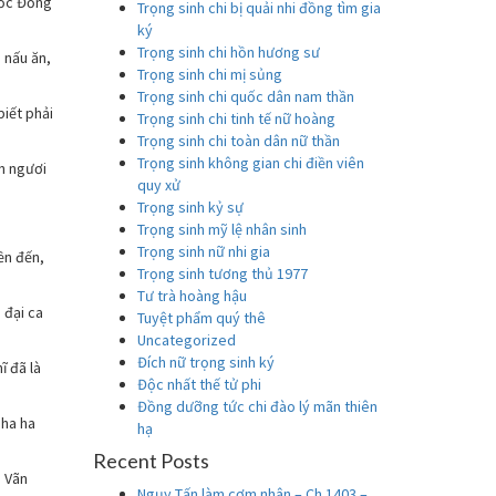
uốc Đống
Trọng sinh chi bị quải nhi đồng tìm gia
ký
Trọng sinh chi hồn hương sư
 nấu ăn,
Trọng sinh chi mị sủng
Trọng sinh chi quốc dân nam thần
iết phải
Trọng sinh chi tinh tế nữ hoàng
Trọng sinh chi toàn dân nữ thần
Trọng sinh không gian chi điền viên
n ngươi
quy xử
Trọng sinh kỷ sự
Trọng sinh mỹ lệ nhân sinh
Trọng sinh nữ nhi gia
ền đến,
Trọng sinh tương thủ 1977
Tư trà hoàng hậu
 đại ca
Tuyệt phẩm quý thê
Uncategorized
Đích nữ trọng sinh ký
ĩ đã là
Độc nhất thế tử phi
Đồng dưỡng tức chi đào lý mãn thiên
 ha ha
hạ
Recent Posts
n Vãn
Ngụy Tấn làm cơm nhân – Ch 1403 –