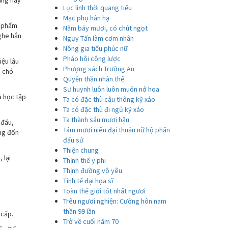
ảng này
Lục linh thời quang tiếu
Mạc phụ hàn hạ
c phẩm
Năm bảy mươi, có chút ngọt
nghe hắn
Ngụy Tấn làm cơm nhân
Nông gia tiểu phúc nữ
Pháo hôi công lược
iệu lâu
Phượng sách Trường An
n chó
Quyền thần nhàn thê
Sư huynh luôn luôn muốn nở hoa
à học tập
Ta có đặc thù câu thông kỹ xảo
Ta có đặc thù đi ngủ kỹ xảo
Ta thành sáu mươi hậu
 đấu,
Tám mươi niên đại thuần nữ hộ phấn
ng đốn
đấu sử
Thiện chung
 lại
Thịnh thế y phi
Thịnh đường vô yêu
Tinh tế đại họa sĩ
Toàn thế giới tốt nhất ngươi
Trêu ngươi nghiện: Cường hôn nam
thần 99 lần
 cấp.
Trở về cuối năm 70