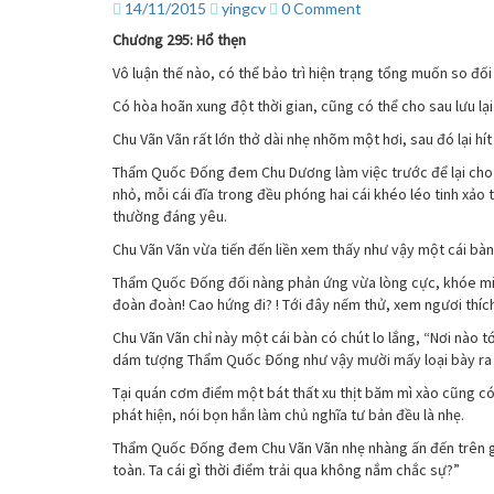
chi
Comments
14/11/2015
yingcv
0 Comment
điền
Chương 295: Hổ thẹn
viên
quy
Vô luận thế nào, có thể bảo trì hiện trạng tổng muốn so đố
xử
Có hòa hoãn xung đột thời gian, cũng có thể cho sau lưu lại
–
Chương
Chu Vãn Vãn rất lớn thở dài nhẹ nhõm một hơi, sau đó lại hí
295
Thẩm Quốc Đống đem Chu Dương làm việc trước để lại cho 
nhỏ, mỗi cái đĩa trong đều phóng hai cái khéo léo tinh xả
thường đáng yêu.
Chu Vãn Vãn vừa tiến đến liền xem thấy như vậy một cái bàn
Thẩm Quốc Đống đối nàng phản ứng vừa lòng cực, khóe miệ
đoàn đoàn! Cao hứng đi? ! Tới đây nếm thử, xem ngươi thích 
Chu Vãn Vãn chỉ này một cái bàn có chút lo lắng, “Nơi nào 
dám tượng Thẩm Quốc Đống như vậy mười mấy loại bày ra tớ
Tại quán cơm điểm một bát thất xu thịt băm mì xào cũng có 
phát hiện, nói bọn hắn làm chủ nghĩa tư bản đều là nhẹ.
Thẩm Quốc Đống đem Chu Vãn Vãn nhẹ nhàng ấn đến trên gh
toàn. Ta cái gì thời điểm trải qua không nắm chắc sự?”