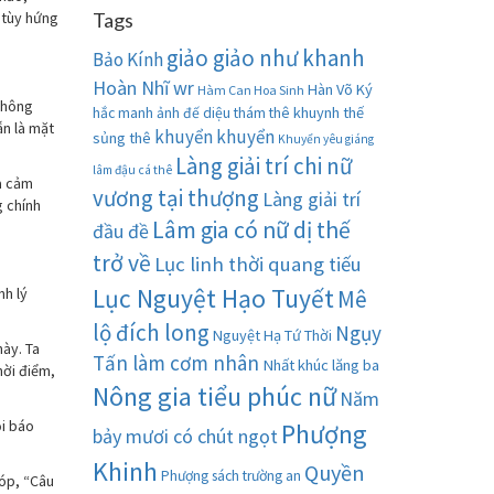
 tùy hứng
Tags
giảo giảo như khanh
Bảo Kính
Hoàn Nhĩ wr
Hàn Võ Ký
Hàm Can Hoa Sinh
không
khuynh thế
hắc manh ảnh đế diệu thám thê
ẫn là mặt
khuyển khuyển
sủng thê
Khuyển yêu giáng
Làng giải trí chi nữ
lâm đậu cá thê
a cảm
vương tại thượng
Làng giải trí
g chính
Lâm gia có nữ dị thế
đầu đề
trở về
Lục linh thời quang tiếu
Lục Nguyệt Hạo Tuyết
nh lý
Mê
lộ đích long
Ngụy
Nguyệt Hạ Tứ Thời
này. Ta
Tấn làm cơm nhân
Nhất khúc lăng ba
hời điểm,
Nông gia tiểu phúc nữ
Năm
ồi báo
Phượng
bảy mươi có chút ngọt
Khinh
Quyền
Phượng sách trường an
bóp, “Câu