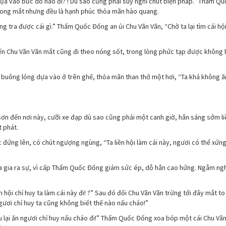
dựa vào bức dỗ nào đi? ! Dù sao cũng phải suy nghĩ chút biện pháp.” Thẩm Q
rong mắt nhưng đều là hạnh phúc thỏa mãn hào quang.
ng tra được cái gì.” Thẩm Quốc Đống an ủi Chu Vãn Vãn, “Chờ ta lại tìm cái hội
ến Chu Vãn Vãn mắt cũng đi theo nóng sốt, trong lòng phức tạp được không b
ông lỏng dựa vào ở trên ghế, thỏa mãn than thở một hơi, “Ta khả không ă
g sơn đến nơi này, cưỡi xe đạp dù sao cũng phải một canh giờ, hắn sáng sớm li
t phát.
c đứng lên, có chút ngượng ngùng, “Ta liền hội làm cái này, ngươi có thể xứng
a gia ra sự, vì cấp Thẩm Quốc Đống giảm sức ép, dỗ hắn cao hứng. Ngẫm ngh
hội chỉ huy ta làm cái này đi! ?” Sau đó đối Chu Vãn Vãn trừng tới đây mắt to
gươi chỉ huy ta cũng không biết thế nào nấu cháo!”
au lại ăn ngươi chỉ huy nấu cháo đi!” Thẩm Quốc Đống xoa bóp một cái Chu Vã