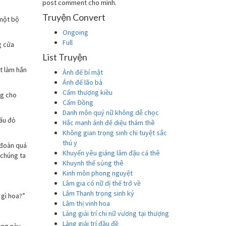
post comment cho mình.
Truyện Convert
 một bộ
Ongoing
Full
g cửa
List Truyện
t làm hắn
Ảnh đế bí mật
Ảnh đế lão bà
Cẩm thượng kiều
ng cho
Cẩm Đồng
Danh môn quý nữ không dễ chọc
ấu đỏ
Hắc manh ảnh đế diệu thám thê
Không gian trọng sinh chi tuyệt sắc
thú y
 đoàn quá
Khuyển yêu giáng lâm đậu cá thê
 chúng ta
Khuynh thế sủng thê
Kinh môn phong nguyệt
Lâm gia có nữ dị thế trở về
Lâm Thanh trọng sinh ký
 gì hoa?”
Lâm thị vinh hoa
Làng giải trí chi nữ vương tại thượng
Làng giải trí đầu đề