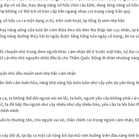
ng đại vô số lần, bao dung nàng sở hữu chút cáu kỉnh, dung túng nàng sở hữu
lại không có thể trở về báo cấp hắn ngang nhau coi trọng cùng trân quý.
 hữu ca ca một dạng vị trí, trên sinh hoạt, lại tổng là xem nhẹ hắn.
hay nàng uống sữa tươi ăn cơm thừa đeo nồi đen thu thập tàn cục nhân, lại 
uống nàng đường thủy hội bị ngấy được tằng hắng nửa ngày cổ họng, ăn no v
y đó chuyện nhỏ trong đem người khác cảm nhận để ở trước mặt hắn, sợ đại c
gì một cái nho nhỏ nguyên nhân đều là cho Thẩm Quốc Đống đi nhân nhượng nàn
 chuyện nhỏ đều muốn xem nhẹ hắn cảm nhận.
 tình cảm biến hóa, nàng khả năng hội luôn luôn như vậy yên dạ yên lòng tì
a, ta không thể đối ngươi nói xin lỗi, ta biết, ngươi yêu cầu không phải cái 
, ta đã tiếp thu ngươi như vậy nhiều như vậy nhiều hảo, yêu cầu ta hồi báo t
chính mình.
uốn bị thương tổn, cho ngươi vui vẻ, chân chính coi trọng ngươi cảm nhận, h
áy đổi đi, lại lấy ra một cái rộng bờ đại mũ rơm hướng trên đầu nàng khẽ 