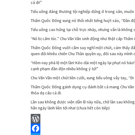
cá đi!”
Tiểu uông đáng thương tội nghiệp đứng ở trong sân, muốn c
Thẩm Quốc Đống xung nó thổi nhất tiếng huýt sáo, “Đần độn
Tiểu uông cao hứng tại chỗ trực nhảy, nhưng vẫn là không 
“Nó bị cấm túc.” Chu Vãn Vãn sinh động như thật cấp Thẩm Q
Thẩm Quốc Đống vuốt cằm suy nghĩ một chút, cảm thấy đây tu
quen đối khiêu chiến Chu Thần quyền uy, đối sau này mình c
“Hôm nay phá lệ một lần! Kéo dài một ngày lại phạt nó hả
cạnh phạm đần độn nhiều không ý tứ!”
Chu Vãn Vãn một chút liền cười, xung tiểu uông vẫy tay, “Đi
Thẩm Quốc Đống gánh dụng cụ đánh bắt cá mang Chu Vãn Vãn
thỏa dạ câu cá đi.
Lần sau không được viện dẫn lẽ này nữa, chờ lần sau không đ
hắn ngày lành liền tới nha! (chưa hết còn tiếp)
WordPress