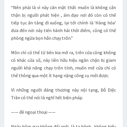
“Nên phải là vì này căn mật thất muốn là không cẩn
thận bị người phát hiện , ám đạo nơi đó còn có thể
tiếp tục ẩn tàng đi xuống, lại tới chính là ‘Hàng hóa’
đưa đến nơi này tiến hành hái thời điểm, cũng có thể
phòng ngừa bọn hắn chạy trốn.”
Môn chỉ có thể từ bên kia mở ra, trên cửa cũng không
có khác cửa sổ, này liền hữu hiệu ngăn chặn bị giam
người khả năng chạy trốn tính, muốn mở cửa chỉ có
thể thông qua một ít hạng nặng công cụ mới được.
Vì những người đáng thương này nội tạng, Đỗ Diệc
Trần có thể nói là nghĩ hết biện pháp.
—— đề ngoại thoại ——
Ngày hôm qua không đổi mới, là ta bệnh , không hiểu