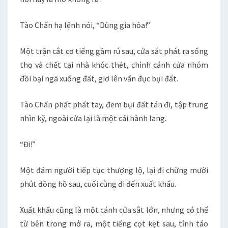
Tào Chấn hạ lệnh nói, “Dùng gia hỏa!”
Một trận cắt cơ tiếng gầm rú sau, cửa sắt phát ra sống
thọ và chết tại nhà khóc thét, chỉnh cánh cửa nhóm
đồi bại ngã xuống đất, giơ lên vẩn đục bụi đất.
Tào Chấn phất phất tay, đem bụi đất tán đi, tập trung
nhìn kỹ, ngoài cửa lại là một cái hành lang.
“Đi!”
Một đám người tiếp tục thượng lộ, lại đi chừng mười
phút đồng hồ sau, cuối cùng đi đến xuất khẩu.
Xuất khẩu cũng là một cánh cửa sắt lớn, nhưng có thể
từ bên trong mở ra, một tiếng cọt kẹt sau, tỉnh táo