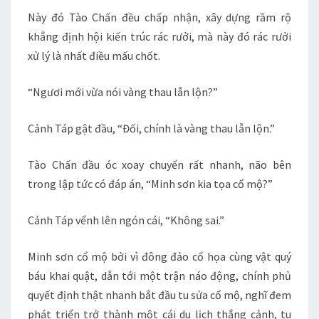
Này đó Tào Chấn đều chấp nhận, xây dựng rầm rộ
khẳng định hội kiến trúc rác rưởi, mà này đó rác rưởi
xử lý là nhất điều mấu chốt.
“Ngươi mới vừa nói vàng thau lẫn lộn?”
Cảnh Táp gật đầu, “Đối, chính là vàng thau lẫn lộn.”
Tào Chấn đầu óc xoay chuyển rất nhanh, não bên
trong lập tức có đáp án, “Minh sơn kia tọa cổ mộ?”
Cảnh Táp vểnh lên ngón cái, “Không sai.”
Minh sơn cổ mộ bởi vì đông đảo cổ họa cùng vật quý
báu khai quật, dẫn tới một trận náo động, chính phủ
quyết định thật nhanh bắt đầu tu sửa cổ mộ, nghĩ đem
phát triển trở thành một cái du lịch thắng cảnh, tu