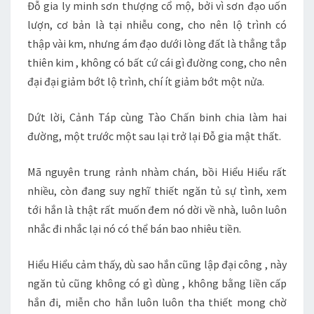
Đỗ gia ly minh sơn thượng cổ mộ, bởi vì sơn đạo uốn
lượn, cơ bản là tại nhiễu cong, cho nên lộ trình có
thập vài km, nhưng ám đạo dưới lòng đất là thẳng tắp
thiên kim , không có bất cứ cái gì đường cong, cho nên
đại đại giảm bớt lộ trình, chí ít giảm bớt một nửa.
Dứt lời, Cảnh Táp cùng Tào Chấn binh chia làm hai
đường, một trước một sau lại trở lại Đỗ gia mật thất.
Mã nguyên trung rảnh nhàm chán, bồi Hiểu Hiểu rất
nhiều, còn đang suy nghĩ thiết ngăn tủ sự tình, xem
tới hắn là thật rất muốn đem nó dời về nhà, luôn luôn
nhắc đi nhắc lại nó có thể bán bao nhiêu tiền.
Hiểu Hiểu cảm thấy, dù sao hắn cũng lập đại công , này
ngăn tủ cũng không có gì dùng , không bằng liền cấp
hắn đi, miễn cho hắn luôn luôn tha thiết mong chờ