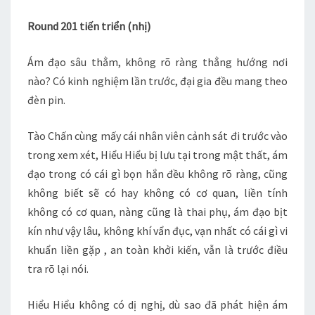
–
Round 201 tiến triển (nhị)
CHƯƠNG
201
Ám đạo sâu thẳm, không rõ ràng thẳng hướng nơi
–
nào? Có kinh nghiệm lần trước, đại gia đều mang theo
205
đèn pin.
Tào Chấn cùng mấy cái nhân viên cảnh sát đi trước vào
trong xem xét, Hiểu Hiểu bị lưu tại trong mật thất, ám
đạo trong có cái gì bọn hắn đều không rõ ràng, cũng
không biết sẽ có hay không có cơ quan, liền tính
không có cơ quan, nàng cũng là thai phụ, ám đạo bịt
kín như vậy lâu, không khí vẩn đục, vạn nhất có cái gì vi
khuẩn liền gặp , an toàn khởi kiến, vẫn là trước điều
tra rõ lại nói.
Hiểu Hiểu không có dị nghị, dù sao đã phát hiện ám