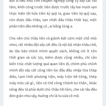
Bởi vì nếu như tìm chuyên nghiệp công ty xây cất tới
làm, khởi công trước liền được trước lấy hai mươi vạn
thực hiện lời hứa tiền ký quỹ ra, giao tiền ký quỹ sau,
còn được đấu thầu, vạn nhất đấu thầu thất bại, một
phân tiền đều không có , ai bằng lòng a.
Cho nên chủ thầu liền có giành bát cơm một chỗ nhỏ
nhoi, rất nhiều đội xây cất đều là nội bộ nhận thầu chế,
do lão bản chính mình quyết sách, không chỉ ít tốn
thời gian và sức lực, kiếm được cũng nhiều, chỉ cần
kiến trúc chất lượng quá quan liền đi, chính phủ chính
mình đội xây cất cũng liền lúc đầu đầu nhập tòa tháp
điếu, tạm thời phương tiện, máy trộn bê-tông, thép
máy móc cái gì , liền có thể công thành lui thân , khác
sống đều là phía dưới chủ thầu tới làm, che cái lâu đều
đơn giản như vậy, huống chi là tu sửa cổ mộ.