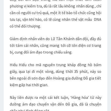
phương vị kiểm tra, dù là rất lâu không nhân dùng , chỉ
cần có người cư trú quá, một ít tế bào tổ chức cũng hội
lưu lại, vận khí hảo, có lẽ cùng nhân thể vật mẫu DNA
có thể đối thượng.
Giám định nhân viên do Lữ Tân Khánh dẫn đội, đầy đủ
tới tám cái nhân, cũng mang tới cỡ lớn điện cơ trang
bị, cung đối ám đạo trong chiếu sáng.
Hiểu Hiểu cho mã nguyên trung kháp đồng hồ bấm
giây, qua lại đi một vòng, dùng thời 35 phút, này so
bên ngoài đi sơn đạo đến Hoàng gia đường Đỗ gia tiết
kiệm gấp hai thời gian.
Này liền được ra một cái kết luận, ‘Hàng hóa’ từ này
đường ám đạo chuyển vận đến Đỗ gia, đã là chuyện
chắc như đinh đóng cột .