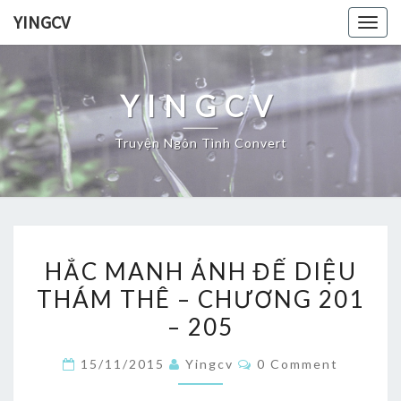
Skip
YINGCV
Togg
to
navig
content
YINGCV
Truyện Ngôn Tình Convert
HẮC
HẮC MANH ẢNH ĐẾ DIỆU
MANH
THÁM THÊ – CHƯƠNG 201
ẢNH
– 205
ĐẾ
DIỆU
Comments
15/11/2015
Yingcv
0 Comment
THÁM
THÊ