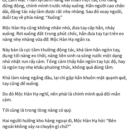
đừng động, chính mình trước nhảy xuống. Hắn người cao chân
dài, động tác này làm được rất nhẹ nhàng. Sau đó xoay người,
duỗi tay về phía nàng: “Xuống.”
Mộc Hàn Hạ cũng không nhăn nhó, đưa tay cấp hắn, nhảy
xuống. Rơi xuống đất trong phút chốc, hắn đưa tay tại trên eo
nàng nhẹ nhàng vừa đỡ. Mộc Hàn Hạ ngẩn ra.
Này bản là cực tầm thường động tác, khả làm hắn ngón tay,
đụng tới nàng eo thời, nàng liền sinh ra sóng nước một dạng
nhỏ nhặt run rẩy cảm. Tổng cảm thấy hắn ngón tay lực độ, hay
là ngón tay nhẹ khấu phương thức, không quá đúng lắm.
Khả làm nàng ngẩng đầu, lại chỉ gặp hắn khuôn mặt quạnh quẽ,
tay cũng để xuống.
Do đó Mộc Hàn Hạ nghĩ, nên phải là chính mình quá đối mẫn
cảm.
Tới cùng là trong lòng nàng có quỷ.
Hai người hướng kho hàng ngoại đi, Mộc Hàn Hạ hỏi: “Bên
ngoài không xảy ra chuyện gì chứ?”