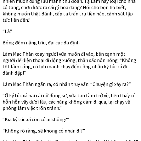
nhiên muốn dùng lưu manh thủ đoạn. Tạ Lâm này loại chó nhà
có tang, chơi được ra cái gì hoa dạng? Nói cho bọn họ biết,
không muốn thật đánh, cấp ta trấn trụ liền hảo, cảnh sát lập
tức liền đến.”
“Là.”
Bóng đêm nặng trĩu, đại cục đã định.
Lâm Mạc Thần xoay người vừa muốn đi vào, bên cạnh một
người để điện thoại di động xuống, thần sắc nôn nóng: “Không
tốt lâm tổng, có lưu manh chạy đến công nhân ký túc xá đi
đánh đập!”
Lâm Mạc Thần ngẩn ra, có nhân truy vấn: “Chuyện gì xảy ra?”
“Ở ký túc xá hai cái nữ đồng sự, vừa tan tầm trở về, liền thấy có
hỗn hỗn vây dưới lầu, các nàng không dám đi qua, lại chạy về
phòng làm việc trốn tránh.”
“Kia ký túc xá còn có ai không?”
“Không rõ ràng, sẽ không có nhân đi?”