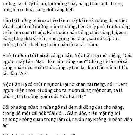
xưởng, lại đi ký túc xá, lại không thấy nàng thân ảnh. Trong
lòng kia cổ hỏa, càng đốt càng liệt.
Hắn lại hướng phía sau hẻo lánh mấy bài nhà xưởng đi, ai biết
vừa đi tại lờ mờ đường mòn thượng, liền thấy phía trước đứng
thân ảnh quen thuộc. Hắn bước chân bỗng chốc dừng lại, xem
nàng lưng đưa về hắn, nhẹ giọng ho khan, sau đó tiếp tục
hướng trước đi. Nàng bước chân lộ ra rất trầm.
Phía trước đi tới hai cái công nhân, Mộc Hàn Hạ mở miệng: “Các
ngươi thấy Lâm Mạc Thần lâm tổng sao?” Chẳng hề là mỗi cái
công nhân đều nhận thức công ty lão đại, bọn hắn mờ mịt lắc
lắc đầu: “Ai?”
Mộc Hàn Hạ có chút nhụt chí, lại ho khan hai tiếng, nói: “Đem
ngươi điện thoại di động cho ta mượn dùng một chút, ta là
phòng thị trường giám đốc Mộc Hàn Hạ.”
Đối phương nửa tin nửa ngờ mà đem di động đưa cho nàng,
trong đó một cái nói: “Cái đó. . . Giám đốc, trên mặt ngươi
thương không quan trọng lắm đi, muốn hay không đi bệnh viện
a?”