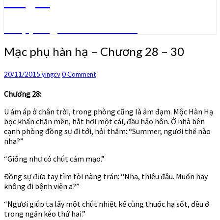
Truyện ngôn tình convert
Mạc
Mạc phụ hàn hạ – Chương 28 – 30
phụ
hàn
Comments
20/11/2015
yingcv
0 Comment
hạ
–
Chương 28:
Chương
28
U ám áp ở chân trời, trong phòng cũng là ảm đạm. Mộc Hàn Hạ
–
bọc khẩn chăn mền, hắt hơi một cái, đầu hảo hôn. Ở nhà bên
30
cạnh phòng đồng sự đi tới, hỏi thăm: “Summer, ngươi thế nào
nha?”
“Giống như có chút cảm mạo.”
Đồng sự đưa tay tìm tòi nàng trán: “Nha, thiêu đâu. Muốn hay
không đi bệnh viện a?”
“Ngươi giúp ta lấy một chút nhiệt kế cùng thuốc hạ sốt, đều ở
trong ngăn kéo thứ hai.”