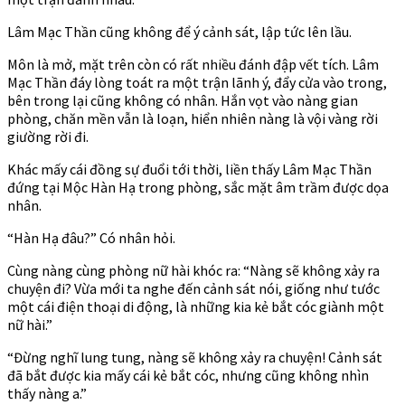
Lâm Mạc Thần cũng không để ý cảnh sát, lập tức lên lầu.
Môn là mở, mặt trên còn có rất nhiều đánh đập vết tích. Lâm
Mạc Thần đáy lòng toát ra một trận lãnh ý, đẩy cửa vào trong,
bên trong lại cũng không có nhân. Hắn vọt vào nàng gian
phòng, chăn mền vẫn là loạn, hiển nhiên nàng là vội vàng rời
giường rời đi.
Khác mấy cái đồng sự đuổi tới thời, liền thấy Lâm Mạc Thần
đứng tại Mộc Hàn Hạ trong phòng, sắc mặt âm trầm được dọa
nhân.
“Hàn Hạ đâu?” Có nhân hỏi.
Cùng nàng cùng phòng nữ hài khóc ra: “Nàng sẽ không xảy ra
chuyện đi? Vừa mới ta nghe đến cảnh sát nói, giống như tước
một cái điện thoại di động, là những kia kẻ bắt cóc giành một
nữ hài.”
“Đừng nghĩ lung tung, nàng sẽ không xảy ra chuyện! Cảnh sát
đã bắt được kia mấy cái kẻ bắt cóc, nhưng cũng không nhìn
thấy nàng a.”