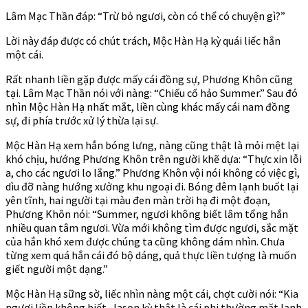
Lâm Mạc Thần đáp: “Trừ bỏ ngươi, còn có thể có chuyện gì?”
Lời này đáp được có chút trách, Mộc Hàn Hạ kỳ quái liếc hắn
một cái.
Rất nhanh liền gặp được mấy cái đồng sự, Phương Khôn cũng
tại. Lâm Mạc Thần nói với nàng: “Chiếu cố hảo Summer.” Sau đó
nhìn Mộc Hàn Hạ nhất mắt, liền cùng khác mấy cái nam đồng
sự, đi phía trước xử lý thừa lại sự.
Mộc Hàn Hạ xem hắn bóng lưng, nàng cũng thật là mỏi mệt lại
khó chịu, hướng Phương Khôn trên người khẽ dựa: “Thực xin lỗi
a, cho các ngươi lo lắng.” Phương Khôn vội nói không có việc gì,
dìu đỡ nàng hướng xưởng khu ngoại đi. Bóng đêm lạnh buốt lại
yên tĩnh, hai người tại màu đen màn trời hạ đi một đoạn,
Phương Khôn nói: “Summer, ngươi không biết lâm tổng hắn
nhiều quan tâm ngươi. Vừa mới không tìm được ngươi, sắc mặt
của hắn khó xem được chúng ta cũng không dám nhìn. Chưa
từng xem quá hắn cái đó bộ dáng, quả thực liền tượng là muốn
giết người một dạng.”
Mộc Hàn Hạ sững sờ, liếc nhìn nàng một cái, chợt cười nói: “Kia
ngươi liền không biết, Jason kỳ thật là cái phi thường mặt lạnh