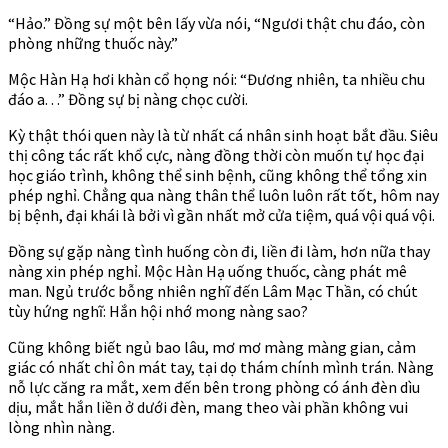
“Hảo.” Đồng sự một bên lấy vừa nói, “Ngươi thật chu đáo, còn
phòng những thuốc này.”
Mộc Hàn Hạ hơi khàn cổ họng nói: “Đương nhiên, ta nhiều chu
đáo a. . .” Đồng sự bị nàng chọc cười.
Kỳ thật thói quen này là từ nhất cá nhân sinh hoạt bắt đầu. Siêu
thị công tác rất khổ cực, nàng đồng thời còn muốn tự học đại
học giáo trình, không thể sinh bệnh, cũng không thể tổng xin
phép nghỉ. Chẳng qua nàng thân thể luôn luôn rất tốt, hôm nay
bị bệnh, đại khái là bởi vì gần nhất mở cửa tiệm, quá vội quá vội.
Đồng sự gặp nàng tình huống còn đi, liền đi làm, hơn nữa thay
nàng xin phép nghỉ. Mộc Hàn Hạ uống thuốc, càng phát mê
man. Ngủ trước bỗng nhiên nghĩ đến Lâm Mạc Thần, có chút
tùy hứng nghĩ: Hắn hội nhớ mong nàng sao?
Cũng không biết ngủ bao lâu, mơ mơ màng màng gian, cảm
giác có nhất chỉ ôn mát tay, tại dọ thám chính mình trán. Nàng
nỗ lực căng ra mắt, xem đến bên trong phòng có ánh đèn dìu
dịu, mắt hắn liền ở dưới đèn, mang theo vài phần không vui
lòng nhìn nàng.