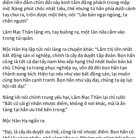
điểm liền đắm chìm đối này kinh tâm động phách trong mập
mờ. Nàng phút chốc nhất tiếu, thế nhưng từ hắn phía dưới cánh
tay chui ra, trốn được một bên, nói: “Lão bản ngại ngùng, ta
chắn ngươi.”
Lâm Mạc Thần lặng im, tay buông ra, một lần nữa cắm vào
trong túi quần.
Mộc Hàn Hạ lập tức nói lảng ra chuyện khác: “Lâm thị lớn nhất
bất động sản xí nghiệp, chính là cây đa duyệt tập đoàn. Bọn hắn
cũng là tất cả đại tây nam khu xếp hạng thứ nhất buôn bán bá
chủ. Chúng ta trang phục nghiệp vụ, vốn đã đối bọn hắn tạo
thành xung kích. Hiện tại nếu như vào bất động sản, lại muốn
cùng bọn hắn cạnh tranh. Bọn hắn như vậy đại, chúng ta áp lực
hội rất đại.”
Nàng lời nói chính trung yếu hại, Lâm Mạc Thần lại chỉ cười:
“Bất cứ cái gì nhân nhược điểm, không ở nơi khác, mà là ẩn
tàng tại hắn ưu thế bên trong.”
Mộc Hàn Hạ ngẩn ra.
“Đại, là cây đa duyệt ưu thế, cũng là nó nhược điểm. Bọn hắn có
thể lấy càng nhiều, phô càng lớn cục. Nhưng này cũng hội gây ra