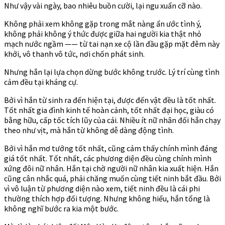
Như vậy vài ngày, bao nhiêu buồn cười, lại ngu xuẩn cỡ nào.
Không phải xem không gặp trong mắt nàng ẩn ước tình ý,
không phải không ý thức được giữa hai người kia thật nhỏ
mạch nước ngầm —— từ tai nạn xe cộ lần đầu gặp mặt đêm này
khởi, vô thanh vô tức, nơi chốn phát sinh.
Nhưng hắn lại lựa chọn dừng bước không trước. Lý trí cùng tình
cảm đều tại kháng cự.
Bởi vì hắn từ sinh ra đến hiện tại, được đến vật đều là tốt nhất.
Tốt nhất gia đình kinh tế hoàn cảnh, tốt nhất đại học, giàu có
bằng hữu, cấp tốc tích lũy của cải. Nhiều ít nữ nhân đối hắn chạy
theo như vịt, mà hắn từ không dễ dàng động tình.
Bởi vì hắn mơ tưởng tốt nhất, cũng cảm thấy chính mình đáng
giá tốt nhất. Tốt nhất, các phương diện đều cùng chính mình
xứng đôi nữ nhân. Hắn tại chờ người nữ nhân kia xuất hiện. Hắn
cũng cân nhắc quá, phải chăng muốn cùng tiết ninh bắt đầu. Bởi
vì vô luận từ phương diện nào xem, tiết ninh đều là cái phi
thường thích hợp đối tượng. Nhưng không hiểu, hắn tổng là
không nghĩ bước ra kia một bước.