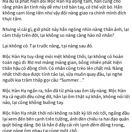
Mà dù là phát hiện đối Mộc Hàn Hạ động tâm, hắn cũng cho
rằng phần ân tình này dễ như trở bàn tay, có thể vứt bỏ. Hắn
không cam lòng liền như vậy đối nàng giao ra chính mình đích
thực tâm.
Nhưng vì cái gì, giờ phút này hắn ngóng nhìn nàng thân ảnh, lại
cảm thấy trên đời, lại không so nàng càng hảo nữ nhân?
Lại không có. Tại trước nàng, tại nàng sau đó.
Mộc Hàn Hạ tuy rằng mỏi mệt không thôi, lại không có hoàn
toàn ngủ đi. Mơ mơ màng màng gian, bỗng nhiên phát hiện
thân hậu có động tĩnh. Có nhân cũng trèo lên chất mã. Nàng
nhất thời dọa được tỉnh táo lại, vừa muốn quay đầu, lại nghe
người kia trầm thấp gọi câu: “Summer. . .”
Mộc Hàn Hạ ngẩn ra, hắn đã từ phía sau ôm lấy nàng. Mộc Hàn
Hạ cả người đều cứng đờ, hắn lại ôm thật sự khẩn, không nói lời
nào, lại cũng không buông tay.
Mộc Hàn Hạ nhất thời nói không ra bất kỳ lời nói tới, ngẩng đầu
lại xem đến bên cạnh trên tường, ánh đèn chiếu ra hai đạo quấn
quýt bóng dáng. Đó là hắn ở đây cái rét lạnh đêm đông trong,
cùng nàng ôm nhau tại cùng một chỗ.