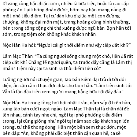
Dĩ vãng cùng hắn đi ăn cơm, nhiều là bữa tiệc, hoặc là cao cấp
phòng ăn. Lại không đoán được, hôm nay hắn mang nàng đi
một nhà tiểu điếm. Tại cư dân khu ở giữa một con đường
thượng, không đại môn mặt, trang hoàng cũng bình thường,
bên trong tổng cộng chỉ thả xuống được ngũ bàn. Bọn hắn tới
sớm, trong tiệm còn không khác khách nhân.
Mộc Hàn Hạ hỏi: “Ngươi cái gì thời điểm như vậy tiếp đất khí?”
Lâm Mạc Thần: “Ta cùng ngươi sống chung một chỗ, liền đã rất
tiếp đất khí. Chẳng lẽ ngươi quên, ta trước đây cũng là Lâm thị
nhân? Tiệm này tại ta sinh ra thời điểm liền có.”
Lưỡng người nói chuyện gian, lão bản kiêm đại trù đi tới đối
diện, ân cần cầm thực đơn đưa cho bọn hắn: “Lâm tiên sinh tới.
Vẫn là lần đầu tiên xem ngươi mang bằng hữu tới đây đâu.”
Mộc Hàn Hạ trong lòng hơi hơi nhất tràn, nằm sấp ở trên bàn,
xung lão bản cười ngọt ngào. Lâm Mạc Thần lại là chân dài đè
lên nhau, cánh tay nhẹ chi, ngồi tại phố phường tiểu điếm
trong, lại cũng giống như ngồi tại năm sao cấp khách sạn lớn
trong, tư thế thong dong. Hắn một bên xem thực đơn, một
bên đáp: “Ân, không phải đặc biệt thân cận quan hệ, ta sẽ