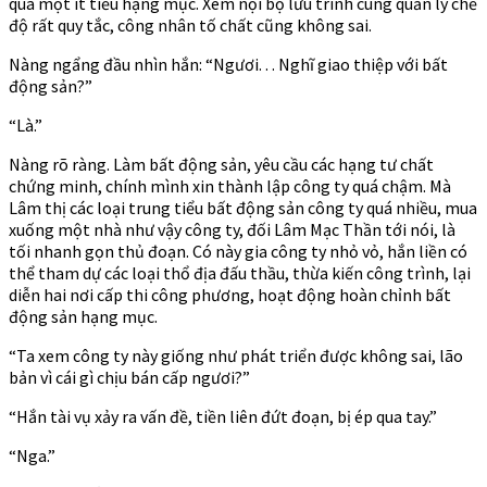
quá một ít tiểu hạng mục. Xem nội bộ lưu trình cùng quản lý chế
độ rất quy tắc, công nhân tố chất cũng không sai.
Nàng ngẩng đầu nhìn hắn: “Ngươi. . . Nghĩ giao thiệp với bất
động sản?”
“Là.”
Nàng rõ ràng. Làm bất động sản, yêu cầu các hạng tư chất
chứng minh, chính mình xin thành lập công ty quá chậm. Mà
Lâm thị các loại trung tiểu bất động sản công ty quá nhiều, mua
xuống một nhà như vậy công ty, đối Lâm Mạc Thần tới nói, là
tối nhanh gọn thủ đoạn. Có này gia công ty nhỏ vỏ, hắn liền có
thể tham dự các loại thổ địa đấu thầu, thừa kiến công trình, lại
diễn hai nơi cấp thi công phương, hoạt động hoàn chỉnh bất
động sản hạng mục.
“Ta xem công ty này giống như phát triển được không sai, lão
bản vì cái gì chịu bán cấp ngươi?”
“Hắn tài vụ xảy ra vấn đề, tiền liên đứt đoạn, bị ép qua tay.”
“Nga.”