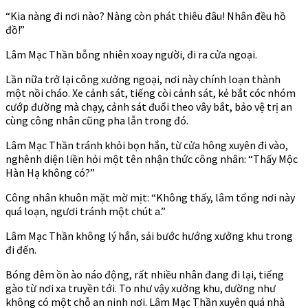
“Kia nàng đi nơi nào? Nàng còn phát thiêu đâu! Nhân đều hồ
đồ!”
Lâm Mạc Thần bỗng nhiên xoay người, đi ra cửa ngoại.
Lần nữa trở lại công xưởng ngoại, nơi này chính loạn thành
một nồi cháo. Xe cảnh sát, tiếng còi cảnh sát, kẻ bắt cóc nhóm
cướp đường mà chạy, cảnh sát đuổi theo vây bắt, bảo vệ trị an
cùng công nhân cũng pha lẫn trong đó.
Lâm Mạc Thần tránh khỏi bọn hắn, từ cửa hông xuyên đi vào,
nghênh diện liền hỏi một tên nhận thức công nhân: “Thấy Mộc
Hàn Hạ không có?”
Công nhân khuôn mặt mờ mịt: “Không thấy, lâm tổng nơi này
quá loạn, ngươi tránh một chút a.”
Lâm Mạc Thần không lý hắn, sải bước hướng xưởng khu trong
đi đến.
Bóng đêm ồn ào náo động, rất nhiều nhân đang đi lại, tiếng
gào từ nơi xa truyền tới. To như vậy xưởng khu, dường như
không có một chỗ an ninh nơi. Lâm Mạc Thần xuyên quá nhà