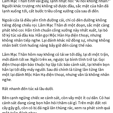
Lâm Mạc Thần tĩnh vài giây, lạnh nhạt nói: “Ai nói không nhân?”
Người khác trượng nhị không sờ được đầu, sắc mặt của hắn đã
lạnh xuống tới, cất bước triều công xưởng cửa sau đi đến.
Ngoài cửa là điều yên tĩnh đường cái, chỉ có đèn đường không
tiếng động chiếu rọi. Lâm Mạc Thần đi một đoạn, sắc mặt càng
phát khó coi. Hắn tính chuẩn công xưởng này nhất xuất, lại bỏ
lỡ ký túc xá đầu kia. Hắn gọi Mộc Hàn Hạ điện thoại, nhưng
không nhân tiếp nghe. Lại đánh khác nữ đồng sự, nhưng không
nhân biết tình huống nàng bây giờ đến cùng thế nào.
Lâm Mạc Thần hôm nay không có lái xe tới đây, lại đi một trận,
mới đánh tới xe. Ngồi trên xe, ngược lại bình tĩnh trở lại. Gọi
điện thoại dặn bảo thuộc hạ lập tức báo cảnh sát, lại khiến bọn
hắn lại tới đây mấy người. Sau đó chính là từng lần từng lần
một lại đánh Mộc Hàn Hạ điện thoại, nhưng vẫn là không nhân
nghe.
Rất nhanh đến túc xá lầu dưới.
Bên cạnh ngừng chiếc xe cảnh sát, còn vây một ít cư dân. Có hai
cảnh sát đang cùng bọn hắn hỏi thăm cái gì. Trên mặt đất rơi
cây gậy gỗ, còn có bị đá ngã lăn thùng rác, xem ra phát sinh quá
một trận đánh nhau.