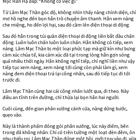
Mộc Hàn Hạ đáp: “Không có việc gì.”
Từ Lâm Mạc Thần góc độ, không nhìn thấy nàng chính diện, chỉ
mơ hồ nghe đến bọn hắn trò chuyện âm thanh. Hắn xem nàng
che miệng, ho đến lợi hại, sau đó cầm lên điện thoại di động.
Sau đó hắn trong túi quần điện thoại di động liền bắt đầu chấn
động. Luôn luôn chấn luôn luôn chấn. Hắn không có tiếp, xem
nàng. Lâm Mạc Thần bị một loại phức tạp mà giữ kín như bưng
cảm xúc chúa tể, kia cảm xúc đã tại trong lòng hắn gợn sóng
quá nhiều thời ngày. Hắn không nghĩ tiếp, chỉ nghĩ liền như vậy
tiếp tục xem nàng, xem nàng tới cùng còn phải làm gì, xem
nàng đem điện thoại trả lại công nhân, sau đó tiếp tục đi tới
trước đi.
Lâm Mạc Thần cùng hai cái công nhân lướt qua, đi theo. Này
điều an tĩnh trên đường, chỉ thừa lại bọn hắn hai người.
Cuối cùng, đến gian phân xưởng cánh cửa, nàng dừng bước,
quẹo vào.
Này là thành phẩm đóng gói phân xưởng, lúc này điểm, bên
trong đã không nhân. Chỉ có trên tường một loạt đèn đêm, ôn
nhu chiếu rọi. Lâm Mạc Thần đứng một hồi, mới truy vào đi, vừa