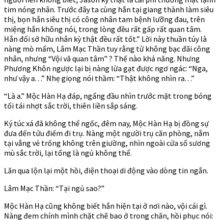
tim nóng nhân. Trước đây ta cùng hắn tại giang thành làm siêu
thị, bọn hắn siêu thị có công nhân tam bệnh lưỡng đau, trên
miệng hắn không nói, trong lòng đều rất gấp rất quan tâm.
Hắn đối sở hữu nhân kỳ thật đều rất tốt.” Lời này thuần túy là
nàng mò mẩm, Lâm Mạc Thần tuy rằng từ không bạc đãi công
nhân, nhưng “Vội vã quan tâm” ? Thế nào khả năng. Nhưng
Phương Khôn ngược lại bị nàng lừa gạt được ngơ ngác: “Nga,
như vậy a. . .” Nhẹ giọng nói thầm: “Thật không nhìn ra. . .”
“Là a.” Mộc Hàn Hạ đáp, ngẩng đầu nhìn trước mặt trong bóng
tối tái nhợt sắc trời, thiên liền sắp sáng.
Ký túc xá đã không thể ngốc, đêm nay, Mộc Hàn Hạ bị đồng sự
đưa đến tửu điếm đi trụ. Nàng một người trụ căn phòng, nằm
tại vắng vẻ trống không trên giường, nhìn ngoài cửa sổ sương
mù sắc trời, lại tổng là ngủ không thể.
Lăn qua lộn lại một hồi, điện thoại di động vào dòng tin ngắn.
Lâm Mạc Thần: “Tại ngủ sao?”
Mộc Hàn Hạ cũng không biết hắn hiện tại ở nơi nào, vội cái gì.
Nàng đem chính mình chặt chẽ bao ở trong chăn, hồi phục nói: