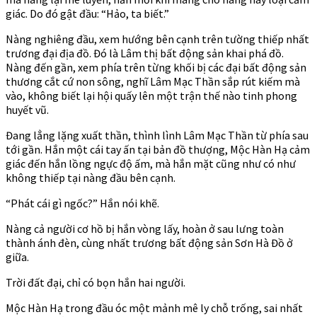
giác. Do đó gật đầu: “Hảo, ta biết.”
Nàng nghiêng đầu, xem hướng bên cạnh trên tường thiếp nhất
trương đại địa đồ. Đó là Lâm thị bất động sản khai phá đồ.
Nàng đến gần, xem phía trên từng khối bị các đại bất động sản
thương cắt cứ non sông, nghĩ Lâm Mạc Thần sắp rút kiếm mà
vào, không biết lại hội quấy lên một trận thế nào tinh phong
huyết vũ.
Đang lẳng lặng xuất thần, thình lình Lâm Mạc Thần từ phía sau
tới gần. Hắn một cái tay ấn tại bản đồ thượng, Mộc Hàn Hạ cảm
giác đến hắn lồng ngực độ ấm, mà hắn mặt cũng như có như
không thiếp tại nàng đầu bên cạnh.
“Phát cái gì ngốc?” Hắn nói khẽ.
Nàng cả người cơ hồ bị hắn vòng lấy, hoàn ở sau lưng toàn
thành ánh đèn, cùng nhất trương bất động sản Sơn Hà Đồ ở
giữa.
Trời đất đại, chỉ có bọn hắn hai người.
Mộc Hàn Hạ trong đầu óc một mảnh mê ly chỗ trống, sai nhất