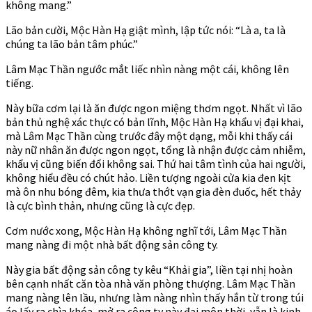
không mang.”
Lão bản cười, Mộc Hàn Hạ giật mình, lập tức nói: “Là a, ta là
chúng ta lão bản tâm phúc.”
Lâm Mạc Thần ngước mắt liếc nhìn nàng một cái, không lên
tiếng.
Này bữa cơm lại là ăn được ngon miệng thơm ngọt. Nhất vì lão
bản thủ nghệ xác thực có bản lĩnh, Mộc Hàn Hạ khẩu vị đại khai,
mà Lâm Mạc Thần cùng trước đây một dạng, mỗi khi thấy cái
này nữ nhân ăn được ngon ngọt, tổng là nhận được cảm nhiễm,
khẩu vị cũng biến đổi không sai. Thứ hai tâm tình của hai người,
không hiểu đều có chút hảo. Liền tượng ngoài cửa kia đen kịt
mà ôn nhu bóng đêm, kia thưa thớt vạn gia đèn đuốc, hết thảy
là cực bình thản, nhưng cũng là cực đẹp.
Cơm nước xong, Mộc Hàn Hạ không nghĩ tới, Lâm Mạc Thần
mang nàng đi một nhà bất động sản công ty.
Này gia bất động sản công ty kêu “Khải gia”, liền tại nhị hoàn
bên cạnh nhất căn tòa nhà văn phòng thượng. Lâm Mạc Thần
mang nàng lên lầu, nhưng làm nàng nhìn thấy hắn từ trong túi
áo lấy ra chìa khóa, mở ra công ty này đại môn thời, vẫn là kinh