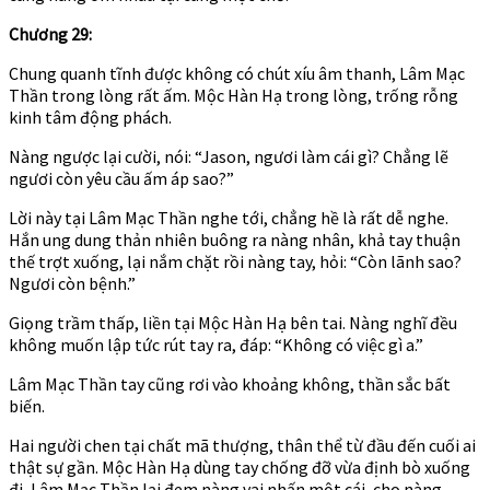
Chương 29:
Chung quanh tĩnh được không có chút xíu âm thanh, Lâm Mạc
Thần trong lòng rất ấm. Mộc Hàn Hạ trong lòng, trống rỗng
kinh tâm động phách.
Nàng ngược lại cười, nói: “Jason, ngươi làm cái gì? Chẳng lẽ
ngươi còn yêu cầu ấm áp sao?”
Lời này tại Lâm Mạc Thần nghe tới, chẳng hề là rất dễ nghe.
Hắn ung dung thản nhiên buông ra nàng nhân, khả tay thuận
thế trợt xuống, lại nắm chặt rồi nàng tay, hỏi: “Còn lãnh sao?
Ngươi còn bệnh.”
Giọng trầm thấp, liền tại Mộc Hàn Hạ bên tai. Nàng nghĩ đều
không muốn lập tức rút tay ra, đáp: “Không có việc gì a.”
Lâm Mạc Thần tay cũng rơi vào khoảng không, thần sắc bất
biến.
Hai người chen tại chất mã thượng, thân thể từ đầu đến cuối ai
thật sự gần. Mộc Hàn Hạ dùng tay chống đỡ vừa định bò xuống
đi, Lâm Mạc Thần lại đem nàng vai nhấn một cái, cho nàng