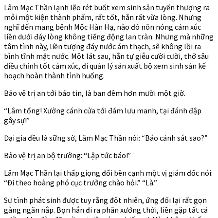
Lâm Mạc Thần lạnh lẽo rét buốt xem sinh sản tuyến thượng ra
mỗi một kiện thành phẩm, rất tốt, hắn rất vừa lòng. Nhưng
nghĩ đến mang bệnh Mộc Hàn Hạ, nào đó nôn nóng cảm xúc
liền dưới đáy lòng không tiếng động lan tràn. Nhưng mà những
tâm tình này, liền tượng đáy nước ám thạch, sẽ không lồi ra
bình tĩnh mặt nước. Một lát sau, hắn tự giễu cười cười, thở sâu
điều chỉnh tốt cảm xúc, đi quản lý sản xuất bộ xem sinh sản kế
hoạch hoàn thành tình huống.
Bảo vệ trị an tới báo tin, là ban đêm hơn mười một giờ.
“Lâm tổng! Xưởng cánh cửa tới đám lưu manh, tại đánh đập
gây sự!”
Đại gia đều là sững sờ, Lâm Mạc Thần nói: “Báo cảnh sát sao?”
Bảo vệ trị an bộ trưởng: “Lập tức báo!”
Lâm Mạc Thần lại thấp giọng đối bên cạnh một vị giám đốc nói:
“Đi theo hoàng phó cục trưởng chào hỏi.” “Là.”
Sự tình phát sinh được tuy rằng đột nhiên, ứng đối lại rất gọn
gàng ngăn nắp. Bọn hắn đi ra phân xưởng thời, liền gặp tất cả