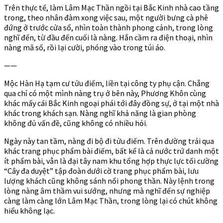
Trên thực tế, làm Lâm Mạc Thần ngồi tại Bắc Kinh nhà cao tầng
trong, theo nhân đàm xong việc sau, một người bưng cà phê
đứng ở trước cửa sổ, nhìn toàn thành phong cảnh, trong lòng
nghĩ đến, từ đầu đến cuối là nàng. Hắn cầm ra điện thoại, nhìn
nàng mã số, rồi lại cười, phóng vào trong túi áo.
——
Mộc Hàn Hạ tạm cư tửu điếm, liền tại công ty phụ cận. Chẳng
qua chỉ có một mình nàng trụ ở bên này, Phương Khôn cùng
khác mấy cái Bắc Kinh ngoại phái tới đây đồng sự, ở tại một nhà
khác trong khách sạn. Nàng nghĩ khả năng là gian phòng
không đủ vấn đề, cũng không có nhiều hỏi.
Ngày này tan tầm, nàng đi bộ đi tửu điếm. Trên đường trải qua
khác trang phục phẩm bài điếm, bất kể là cả nước trứ danh một
ít phẩm bài, vẫn là đại tây nam khu tổng hợp thực lực tối cường
“Cây đa duyệt” tập đoàn dưới cờ trang phục phẩm bài, lưu
lượng khách cũng không sánh nổi phong thần. Này lệnh trong
lòng nàng âm thầm vui sướng, nhưng mà nghĩ đến sự nghiệp
càng làm càng lớn Lâm Mạc Thần, trong lòng lại có chút không
hiểu không lạc.