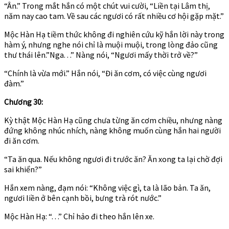
“Ân.” Trong mắt hắn có một chút vui cười, “Liền tại Lâm thị,
năm nay cao tam. Về sau các ngươi có rất nhiều cơ hội gặp mặt.”
Mộc Hàn Hạ tiềm thức không đi nghiên cứu kỹ hắn lời này trong
hàm ý, nhưng nghe nói chỉ là muội muội, trong lòng đảo cũng
thư thái lên.”Nga. . .” Nàng nói, “Ngươi mấy thời trở về?”
“Chính là vừa mới.” Hắn nói, “Đi ăn cơm, có việc cùng ngươi
đàm.”
Chương 30:
Kỳ thật Mộc Hàn Hạ cũng chưa từng ăn cơm chiều, nhưng nàng
đứng không nhúc nhích, nàng không muốn cùng hắn hai người
đi ăn cơm.
“Ta ăn qua. Nếu không ngươi đi trước ăn? Ăn xong ta lại chờ đợi
sai khiển?”
Hắn xem nàng, đạm nói: “Không việc gì, ta là lão bản. Ta ăn,
ngươi liền ở bên cạnh bồi, bưng trà rót nước.”
Mộc Hàn Hạ: “. . .” Chỉ hảo đi theo hắn lên xe.