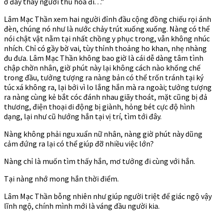
ở đây thay ngươi thủ hóa đi. . .”
Lâm Mạc Thần xem hai người đỉnh đầu cộng đồng chiếu rọi ánh
đèn, chúng nó như là nước chảy trút xuống xuống. Nàng có thể
nói chật vật nằm tại nhất chồng y phục trong, vẫn không nhúc
nhích. Chỉ có gầy bờ vai, tùy thỉnh thoảng ho khan, nhẹ nhàng
đu đưa. Lâm Mạc Thần không bao giờ là cái dễ dàng tâm tình
chập chờn nhân, giờ phút này lại không cách nào khống chế
trong đầu, tưởng tượng ra nàng bản có thể trốn tránh tại ký
túc xá không ra, lại bởi vì lo lắng hắn mà ra ngoài; tưởng tượng
ra nàng cùng kẻ bắt cóc đánh nhau giãy thoát, mặt cũng bị đả
thương, điện thoại di động bị giành, hỏng bét cực độ hình
dạng, lại như cũ hướng hắn tại vị trí, tìm tới đây.
Nàng không phải ngu xuẩn nữ nhân, nàng giờ phút này dũng
cảm đứng ra lại có thể giúp đỡ nhiều việc lớn?
Nàng chỉ là muốn tìm thấy hắn, mơ tưởng đi cùng với hắn.
Tại nàng nhớ mong hắn thời điểm.
Lâm Mạc Thần bỗng nhiên như giúp người triệt để giác ngộ vậy
lĩnh ngộ, chính mình mới là váng đầu người kia.