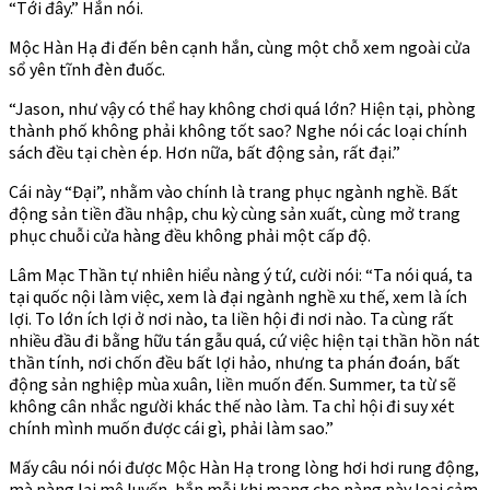
“Tới đây.” Hắn nói.
Mộc Hàn Hạ đi đến bên cạnh hắn, cùng một chỗ xem ngoài cửa
sổ yên tĩnh đèn đuốc.
“Jason, như vậy có thể hay không chơi quá lớn? Hiện tại, phòng
thành phố không phải không tốt sao? Nghe nói các loại chính
sách đều tại chèn ép. Hơn nữa, bất động sản, rất đại.”
Cái này “Đại”, nhằm vào chính là trang phục ngành nghề. Bất
động sản tiền đầu nhập, chu kỳ cùng sản xuất, cùng mở trang
phục chuỗi cửa hàng đều không phải một cấp độ.
Lâm Mạc Thần tự nhiên hiểu nàng ý tứ, cười nói: “Ta nói quá, ta
tại quốc nội làm việc, xem là đại ngành nghề xu thế, xem là ích
lợi. To lớn ích lợi ở nơi nào, ta liền hội đi nơi nào. Ta cùng rất
nhiều đầu đi bằng hữu tán gẫu quá, cứ việc hiện tại thần hồn nát
thần tính, nơi chốn đều bất lợi hảo, nhưng ta phán đoán, bất
động sản nghiệp mùa xuân, liền muốn đến. Summer, ta từ sẽ
không cân nhắc người khác thế nào làm. Ta chỉ hội đi suy xét
chính mình muốn được cái gì, phải làm sao.”
Mấy câu nói nói được Mộc Hàn Hạ trong lòng hơi hơi rung động,
mà nàng lại mê luyến, hắn mỗi khi mang cho nàng này loại cảm