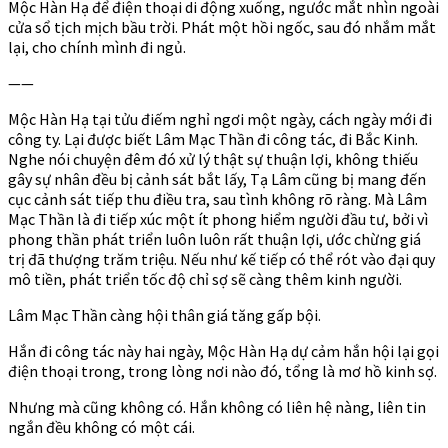
Mộc Hàn Hạ để điện thoại di động xuống, ngước mắt nhìn ngoài
cửa sổ tịch mịch bầu trời. Phát một hồi ngốc, sau đó nhắm mắt
lại, cho chính mình đi ngủ.
——
Mộc Hàn Hạ tại tửu điếm nghỉ ngơi một ngày, cách ngày mới đi
công ty. Lại được biết Lâm Mạc Thần đi công tác, đi Bắc Kinh.
Nghe nói chuyện đêm đó xử lý thật sự thuận lợi, không thiếu
gây sự nhân đều bị cảnh sát bắt lấy, Tạ Lâm cũng bị mang đến
cục cảnh sát tiếp thu điều tra, sau tình không rõ ràng. Mà Lâm
Mạc Thần là đi tiếp xúc một ít phong hiểm người đầu tư, bởi vì
phong thần phát triển luôn luôn rất thuận lợi, ước chừng giá
trị đã thượng trăm triệu. Nếu như kế tiếp có thể rót vào đại quy
mô tiền, phát triển tốc độ chỉ sợ sẽ càng thêm kinh người.
Lâm Mạc Thần càng hội thân giá tăng gấp bội.
Hắn đi công tác này hai ngày, Mộc Hàn Hạ dự cảm hắn hội lại gọi
điện thoại trong, trong lòng nơi nào đó, tổng là mơ hồ kinh sợ.
Nhưng mà cũng không có. Hắn không có liên hệ nàng, liên tin
ngắn đều không có một cái.