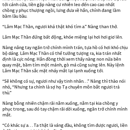
tới cánh cửa, liền gặp nàng cư nhiên leo đến cao cao nhất
chồng y phục thượng ngồi, lưng đưa về hắn, chính đang lầm
bầm lầu bầu.
“Lâm Mạc Thần, ngươi khả thật khó tìm a.” Nàng than thở.
Lâm Mạc Thần đứng bất động, khóe miệng lại hơi hơi giơ lên.
Nàng nâng tay ngăn trở chính mình trán, tựa hồ có hơi khó chịu
bộ dáng. Lâm Mạc Thần có thể tưởng tượng ra, kia trán nhất
định là cực nóng. Hắn đồng thời xem thấy nàng non nửa bên
quay mặt, bầm tím một mảnh, gò má cũng sưng lên. Này lệnh
Lâm Mạc Thần sắc mặt nháy mắt lại lạnh xuống tới.
“Sẽ không có sự, ngươi như vậy tinh nhân. . .” Nàng thì thào nói
nhỏ, “Nhưng ta chính là sợ họ Tạ chuyên môn bắt ngươi trả
thù.”
Nàng bỗng nhiên chậm rãi nằm xuống, nằm tại kia chồng y
phục trong, sau đó tay chậm rãi dời xuống, ngăn trở chính mình
mắt.
“Có khác sự a. . . Ta thật là váng đầu, không tìm được ngươi, liền