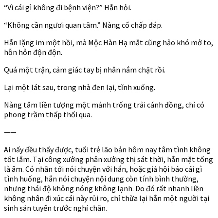
“Vì cái gì không đi bệnh viện?” Hắn hỏi.
“Không cần ngươi quan tâm.” Nàng cố chấp đáp.
Hắn lặng im một hồi, mà Mộc Hàn Hạ mắt cũng hảo khó mở to,
hỗn hỗn độn độn.
Quá một trận, cảm giác tay bị nhân nắm chặt rồi.
Lại một lát sau, trong nhà đen lại, tĩnh xuống.
Nàng tâm liền tượng một mảnh trống trải cánh đồng, chỉ có
phong trầm thấp thổi qua.
——
Ai nấy đều thấy được, tuổi trẻ lão bản hôm nay tâm tình không
tốt lắm. Tại công xưởng phân xưởng thị sát thời, hắn mặt tổng
là âm. Có nhân tới nói chuyện với hắn, hoặc giả hội báo cái gì
tình huống, hắn nói chuyện nội dung còn tính bình thường,
nhưng thái độ không nóng không lạnh. Do đó rất nhanh liền
không nhân đi xúc cái này rủi ro, chỉ thừa lại hắn một người tại
sinh sản tuyến trước nghỉ chân.