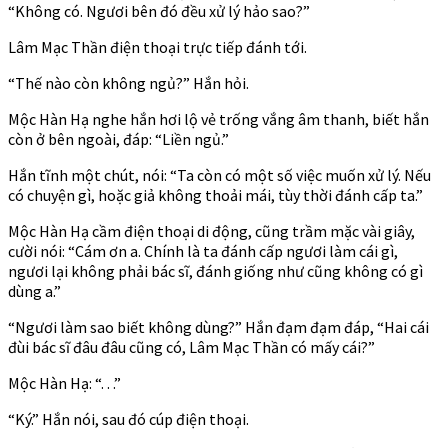
“Không có. Ngươi bên đó đều xử lý hảo sao?”
Lâm Mạc Thần điện thoại trực tiếp đánh tới.
“Thế nào còn không ngủ?” Hắn hỏi.
Mộc Hàn Hạ nghe hắn hơi lộ vẻ trống vắng âm thanh, biết hắn
còn ở bên ngoài, đáp: “Liền ngủ.”
Hắn tĩnh một chút, nói: “Ta còn có một số việc muốn xử lý. Nếu
có chuyện gì, hoặc giả không thoải mái, tùy thời đánh cấp ta.”
Mộc Hàn Hạ cầm điện thoại di động, cũng trầm mặc vài giây,
cười nói: “Cám ơn a. Chính là ta đánh cấp ngươi làm cái gì,
ngươi lại không phải bác sĩ, đánh giống như cũng không có gì
dùng a.”
“Ngươi làm sao biết không dùng?” Hắn đạm đạm đáp, “Hai cái
đùi bác sĩ đâu đâu cũng có, Lâm Mạc Thần có mấy cái?”
Mộc Hàn Hạ: “. . .”
“Ký.” Hắn nói, sau đó cúp điện thoại.