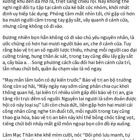
xưởng khu đèn đã mở ra, triệt sáng chiếu rọi. Này không thể
nghi ngờ đối tụ tập tại cánh cửa kẻ bắt cóc nhóm, khởi nhất
định uy hiếp tác dụng. Phóng tầm mắt nhìn tới, chỉ gặp có hơn
ba mươi người cầm trong tay gậy sắt, vây quanh ở cánh cửa,
nhưng cũng không có đi vào.
Đương nhiên bọn hắn không có đi vào chủ yếu nguyên nhân, là
ước chừng có hơn hai mươi người bảo an, che ở cánh cửa. Tuy
rằng bảo vệ trị an số người lược thiếu, nhưng mỗi người cao đại
cường tráng, hung thần ác sát, trong tay cũng đều lấy gậy sắt
a, cây búa a. . . Song phương cách câu đối hai bên cánh cửa trì,
lẫn nhau chửi bới, quần ẩu chạm vào là nổ ngay.
“May mắn lâm luôn có dự kiến trước.” Bảo vệ trị an bộ trưởng
lòng còn sợ hãi, “Mấy ngày nay sớm cùng phân chia cục khơi
thông quan hệ, lại kiên trì nhiều sính gấp đôi bảo vệ trị an, gia
tăng rồi trực đêm số người. Nguyên lai ngươi là sớm đoán được
hội có này loại sự.” Lời còn chưa dứt, liền gặp hơn hai mươi cái
công nhân cũng nghe tin đuổi tới, mỗi người trong tay cũng
thao gia hỏa, bảo vệ trị an bên này khí thế bỗng chốc tăng vọt,
tiếng chửi bới nháy mắt giữ môn ngoại bọn côn đồ ép xuống.
Lâm Mạc Thần khe khẽ mỉm cười, nói: “Đối phó lưu manh, tự