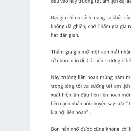
đầu vào này trường tết âm lịch đại li
Đại gia chỉ ca cách mạng ca khúc c
không đã ghiền, chờ Thẩm gia gia r
hát dân gian.
Thẩm gia gia mở một con mắt nhắm
tử nhóm náo đi. Có Tiểu Trương ở bên
Này trường liên hoan mừng năm mớ
trong lòng tối vui sướng tết âm lịc
xuất hiện lần đầu tiên liên hoan mừ
bên cạnh nhân nói chuyện say sưa “T
kia hội liên hoan” .
Bọn hắn nhớ được cũng không chỉ l