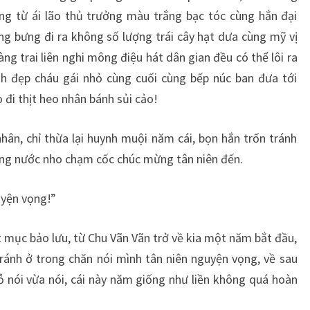
ng từ ái lão thủ trưởng màu trắng bạc tóc cùng hắn đại
ng bưng đi ra không số lượng trái cây hạt dưa cùng mỹ vị
g trai liên nghi mông điệu hát dân gian đều có thể lôi ra
nh đẹp cháu gái nhỏ cùng cuối cùng bếp núc ban đưa tới
đi thịt heo nhân bánh sủi cảo!
hân, chỉ thừa lại huynh muội năm cái, bọn hắn trốn tránh
ùng nước nho chạm cốc chúc mừng tân niên đến.
uyện vọng!”
t mục bảo lưu, từ Chu Vãn Vãn trở về kia một năm bắt đầu,
ránh ở trong chăn nói mình tân niên nguyện vọng, về sau
nói vừa nói, cái này năm giống như liền không quá hoàn