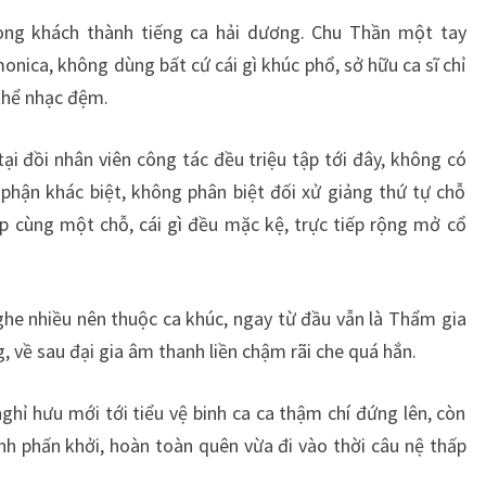
òng khách thành tiếng ca hải dương. Chu Thần một tay
nica, không dùng bất cứ cái gì khúc phổ, sở hữu ca sĩ chỉ
 thể nhạc đệm.
i đồi nhân viên công tác đều triệu tập tới đây, không có
phận khác biệt, không phân biệt đối xử giảng thứ tự chỗ
tập cùng một chỗ, cái gì đều mặc kệ, trực tiếp rộng mở cổ
ghe nhiều nên thuộc ca khúc, ngay từ đầu vẫn là Thẩm gia
, về sau đại gia âm thanh liền chậm rãi che quá hắn.
nghỉ hưu mới tới tiểu vệ binh ca ca thậm chí đứng lên, còn
 phấn khởi, hoàn toàn quên vừa đi vào thời câu nệ thấp