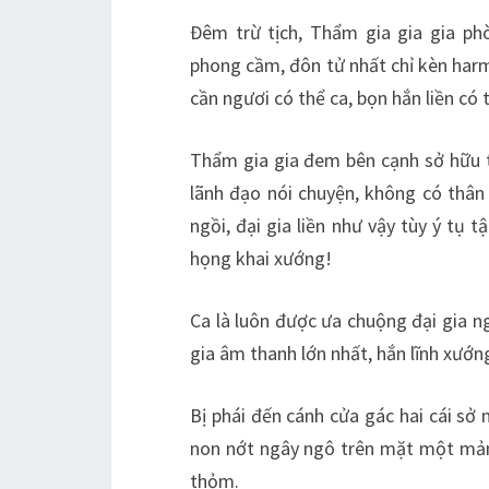
Đêm trừ tịch, Thẩm gia gia gia ph
phong cầm, đôn tử nhất chỉ kèn harmo
cần ngươi có thể ca, bọn hắn liền có
Thẩm gia gia đem bên cạnh sở hữu tạ
lãnh đạo nói chuyện, không có thân 
ngồi, đại gia liền như vậy tùy ý tụ 
họng khai xướng!
Ca là luôn được ưa chuộng đại gia n
gia âm thanh lớn nhất, hắn lĩnh xướng
Bị phái đến cánh cửa gác hai cái sở 
non nớt ngây ngô trên mặt một mảnh
thỏm.