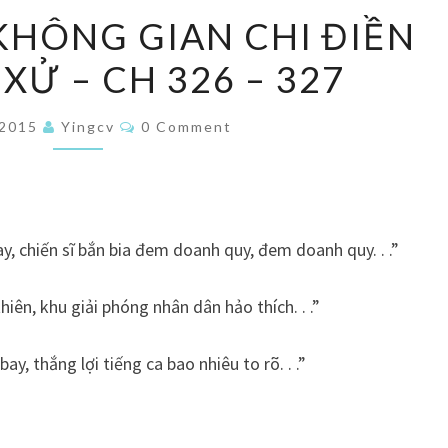
TRỌNG
KHÔNG GIAN CHI ĐIỀN
SINH
XỬ – CH 326 – 327
KHÔNG
GIAN
Comments
CHI
/2015
Yingcv
0 Comment
ĐIỀN
VIỀN
QUY
XỬ
y, chiến sĩ bắn bia đem doanh quy, đem doanh quy. . .”
–
hiên, khu giải phóng nhân dân hảo thích. . .”
CH
326
, thắng lợi tiếng ca bao nhiêu to rõ. . .”
–
327