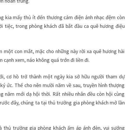
ên hoan trung.
ùng kia mấy thủ ít đến thương cảm điện ảnh nhạc đệm còn
ời tiệc, trong phòng khách đã bắt đầu ca quê hương điệu
 một con mắt, mặc cho những này rời xa quê hương hài
 cạnh xem, náo không quá trớn đi liền đi.
i, cơ hồ trở thành một ngày kia sở hữu người tham dự
h ký ức. Thế cho nên mười năm về sau, truyền hình thượng
ng năm mới dạ hội thời. Rất nhiều nhân đều còn hội cùng
rước đây, chúng ta tại thủ trưởng gia phòng khách mở lần
à thủ trưởng gia phòng khách ấm áp ánh đèn, vui sướng