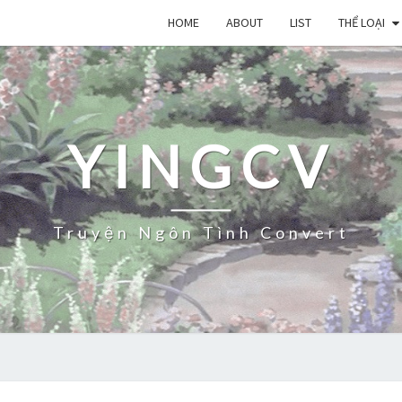
HOME
ABOUT
LIST
THỂ LOẠI
YINGCV
Truyện Ngôn Tình Convert