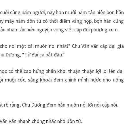
ới cuối cùng năm người, này hơn mười năm tân niên bọn hắn
 này mấy năm đôn tử có thời điểm vắng họp, bọn hắn cũng
ẫn nhau tân niên nguyện vọng viết cấp đối phương xem.
cho nói một cái muốn nói nhất!” Chu Vãn Vãn cấp đại gia
hu Dương, “Từ đại ca bắt đầu.”
ọc có thể cao hứng phấn khởi thuận thuận lợi lợi lên đại
i muội cốc, sảng khoái đem chính mình nước nho uống
 rõ ràng, Chu Dương đem hắn muốn nói lời nói cấp nói.
u Vãn Vãn nhanh chóng nhắc nhở đôn tử.