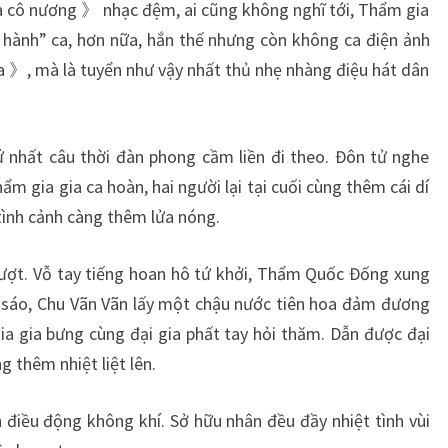
a cô nương 》 nhạc đệm, ai cũng không nghĩ tới, Thẩm gia
 hành” ca, hơn nữa, hắn thế nhưng còn không ca điện ảnh
a 》, mà là tuyển như vậy nhất thủ nhẹ nhàng điệu hát dân
ứ nhất câu thời đàn phong cầm liền đi theo. Đôn tử nghe
m gia gia ca hoàn, hai người lại tại cuối cùng thêm cái dí
tình cảnh càng thêm lửa nóng.
 trượt. Vỗ tay tiếng hoan hô tứ khởi, Thẩm Quốc Đống xung
t sáo, Chu Vãn Vãn lấy một chậu nước tiên hoa đảm đương
ia gia bưng cùng đại gia phất tay hỏi thăm. Dẫn được đại
g thêm nhiệt liệt lên.
điều động không khí. Sở hữu nhân đều đầy nhiệt tình vùi