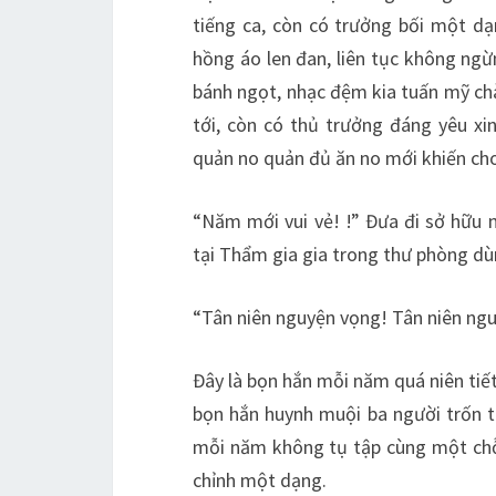
tiếng ca, còn có trưởng bối một dạ
hồng áo len đan, liên tục không ngừ
bánh ngọt, nhạc đệm kia tuấn mỹ chàn
tới, còn có thủ trưởng đáng yêu xi
quản no quản đủ ăn no mới khiến cho 
“Năm mới vui vẻ! !” Đưa đi sở hữu n
tại Thẩm gia gia trong thư phòng d
“Tân niên nguyện vọng! Tân niên ng
Đây là bọn hắn mỗi năm quá niên tiế
bọn hắn huynh muội ba người trốn t
mỗi năm không tụ tập cùng một chỗ 
chỉnh một dạng.