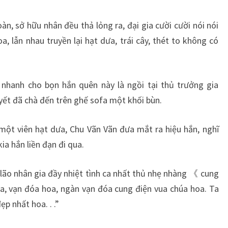
n, sở hữu nhân đều thả lỏng ra, đại gia cười cười nói nói
a, lẫn nhau truyền lại hạt dưa, trái cây, thét to không có
 nhanh cho bọn hắn quên này là ngồi tại thủ trưởng gia
yết đã chà đến trên ghế sofa một khối bùn.
ột viên hạt dưa, Chu Vãn Vãn đưa mắt ra hiệu hắn, nghĩ
kia hắn liền đạn đi qua.
, lão nhân gia đầy nhiệt tình ca nhất thủ nhẹ nhàng 《 cung
, vạn đóa hoa, ngàn vạn đóa cung điện vua chúa hoa. Ta
p nhất hoa. . .”