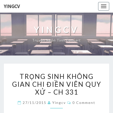
Skip
YINGCV
Togg
to
navig
content
YINGCV
Truyện Ngôn Tình Convert
TRỌNG
TRỌNG SINH KHÔNG
SINH
GIAN CHI ĐIỀN VIÊN QUY
KHÔNG
XỬ – CH 331
GIAN
CHI
Comments
27/11/2015
Yingcv
0 Comment
ĐIỀN
VIÊN