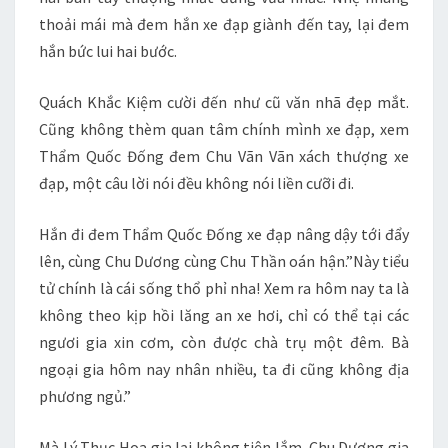
thoải mái mà đem hắn xe đạp giành đến tay, lại đem
hắn bức lui hai bước.
Quách Khắc Kiệm cười đến như cũ văn nhã đẹp mắt.
Cũng không thèm quan tâm chính mình xe đạp, xem
Thẩm Quốc Đống đem Chu Vãn Vãn xách thượng xe
đạp, một câu lời nói đều không nói liền cưỡi đi.
Hắn đi đem Thẩm Quốc Đống xe đạp nâng dậy tới đẩy
lên, cùng Chu Dương cùng Chu Thần oán hận.”Này tiểu
tử chính là cái sống thổ phỉ nha! Xem ra hôm nay ta là
không theo kịp hồi lăng an xe hơi, chỉ có thể tại các
ngươi gia xin cơm, còn được chà trụ một đêm. Bà
ngoại gia hôm nay nhân nhiều, ta đi cũng không địa
phương ngủ.”
Mà Lý Thục Hoa gia lại không tiện lắm. Chu Dương gia