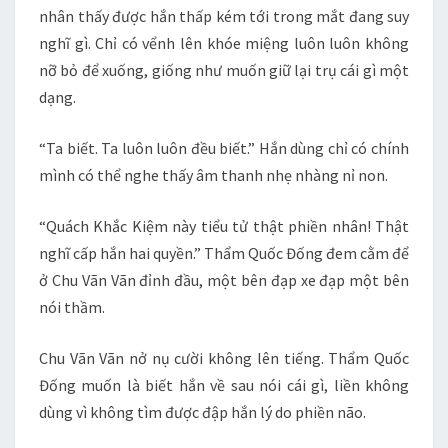
nhân thấy được hắn thấp kém tới trong mắt đang suy
nghĩ gì. Chỉ có vểnh lên khóe miệng luôn luôn không
nỡ bỏ để xuống, giống như muốn giữ lại trụ cái gì một
dạng.
“Ta biết. Ta luôn luôn đều biết.” Hắn dùng chỉ có chính
mình có thể nghe thấy âm thanh nhẹ nhàng nỉ non.
“Quách Khắc Kiệm này tiểu tử thật phiền nhân! Thật
nghĩ cấp hắn hai quyền.” Thẩm Quốc Đống đem cằm để
ở Chu Vãn Vãn đỉnh đầu, một bên đạp xe đạp một bên
nói thầm.
Chu Vãn Vãn nở nụ cười không lên tiếng. Thẩm Quốc
Đống muốn là biết hắn về sau nói cái gì, liền không
dùng vì không tìm được đập hắn lý do phiền não.