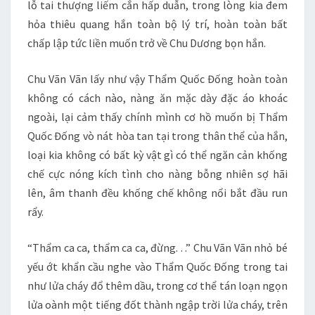
lỗ tai thượng liếm cắn hấp duẫn, trong lòng kia đem
hỏa thiêu quang hắn toàn bộ lý trí, hoàn toàn bất
chấp lập tức liền muốn trở về Chu Dương bọn hắn.
Chu Vãn Vãn lấy như vậy Thẩm Quốc Đống hoàn toàn
không có cách nào, nàng ăn mặc dày đặc áo khoác
ngoài, lại cảm thấy chính mình cơ hồ muốn bị Thẩm
Quốc Đống vò nát hòa tan tại trong thân thể của hắn,
loại kia không có bất kỳ vật gì có thể ngăn cản khống
chế cực nóng kích tình cho nàng bỗng nhiên sợ hãi
lên, âm thanh đều khống chế không nổi bắt đầu run
rẩy.
“Thẩm ca ca, thẩm ca ca, đừng. . .” Chu Vãn Vãn nhỏ bé
yếu ớt khẩn cầu nghe vào Thẩm Quốc Đống trong tai
như lửa cháy đổ thêm dầu, trong cơ thể tán loạn ngọn
lửa oành một tiếng đốt thành ngập trời lửa cháy, trên