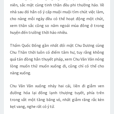
niên, sắc mặt cùng tinh thần đều phi thường hảo. Về
nhà sau đó hắn cố ý cấp muội muội tìm chút việc làm,
cho nàng mỗi ngày đều có thể hoạt động một chút,
xem thần sắc cũng so năm ngoái mùa đông ở trong
huyện đến trường thời hảo nhiều.
Thẩm Quốc Đống gần nhất đối mặt Chu Dương cùng
Chu Thần thời luôn có điểm tâm hư, tuy rằng không
quá tán đồng hắn thuyết pháp, xem Chu Vãn Vãn nóng
lòng muốn thử muốn xuống đi, cũng chỉ có thể cho
nàng xuống.
Chu Vãn Vãn xuống nhảy hai cái, liền đi giẫm ven
đường hóa lại đông lạnh thượng tuyết, phía trên
trong vắt một tầng băng vỏ, nhất giẫm răng rắc kèn
kẹt vang, nghe rất có ý tứ.