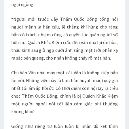
ngại ngùng.
“Ngươi mới trước đây Thẩm Quốc Đống tổng nói
ngươi mệnh là hắn cứu, lẽ thẳng khí hùng cho rằng
hắn có trách nhiệm cũng có quyền lực quản ngươi sở
hữu sự.” Quách Khắc Kiệm cười đến văn nhã lại ôn hòa,
thấu kính sau giờ ngọ dưới ánh sáng mặt trời phản xạ
ra sắc bén quang, cho nhân không thấy rõ mắt hắn.
Chu Vãn Vãn nhíu mày một cái. Vẫn là không tiếp hắn
lời nói. Những việc này là bọn hắn huynh muội quý giá
nhất tối ấm áp hồi ức. Có thời điểm còn hội lấy ra trêu
chọc Thẩm Quốc Đống, chính là bị Quách Khắc Kiệm
một người ngoài nói tới liền cảm giác phi thường
không khoẻ.
Giống như riêng tư luôn luôn bị nhân dò xét bình