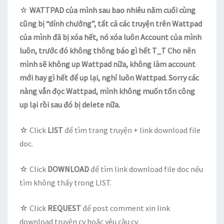
☆
WATTPAD của mình sau bao nhiêu năm cuối cùng
cũng bị “dính chưởng”, tất cả các truyện trên Wattpad
của mình đã bị xóa hết, nó xóa luôn Account của mình
luôn, trước đó không thông báo gì hết T_T Cho nên
mình sẽ không up Wattpad nữa, không làm account
mới hay gì hết để up lại, nghỉ luôn Wattpad. Sorry các
nàng vẫn đọc Wattpad, mình không muốn tốn công
up lại rồi sau đó bị delete nữa.
☆ Click
LIST
để tìm trang truyện + link download file
doc.
☆ Click
DOWNLOAD
để tìm link download file doc nếu
tìm không thấy trong LIST.
☆ Click
REQUEST
để post comment xin link
download truyện cv hoặc yêu cầu cv.