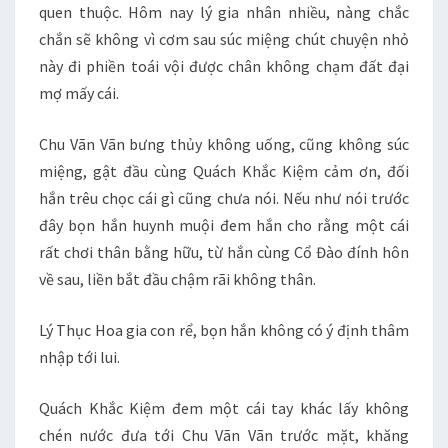
quen thuộc. Hôm nay lý gia nhân nhiều, nàng chắc
chắn sẽ không vì cơm sau súc miệng chút chuyện nhỏ
này đi phiền toái vội được chân không chạm đất đại
mợ mấy cái.
Chu Vãn Vãn bưng thủy không uống, cũng không súc
miệng, gật đầu cùng Quách Khắc Kiệm cảm ơn, đối
hắn trêu chọc cái gì cũng chưa nói. Nếu như nói trước
đây bọn hắn huynh muội đem hắn cho rằng một cái
rất chơi thân bằng hữu, từ hắn cùng Cổ Đào đính hôn
về sau, liền bắt đầu chậm rãi không thân.
Lý Thục Hoa gia con rể, bọn hắn không có ý định thâm
nhập tới lui.
Quách Khắc Kiệm đem một cái tay khác lấy không
chén nước đưa tới Chu Vãn Vãn trước mặt, khăng