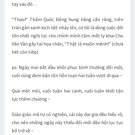
tay sau đó. . .
“Thao!” Thẩm Quốc Đống hung hăng cắn răng, trên
trán gân xanh kịch liệt nhảy lên, cơ hồ là dùng cuộc đời
lớn nhất nghị lực cho chính mình tầm mắt ly khai Chu
Vãn Vãn gây tai họa chân, “Thật là muốn mệnh!” (chưa
hết còn tiếp)
ps: Ngày mai bắt đầu khôi phục bình thường đổi mới,
cuối cùng đem bận rộn hỗn loạn hai tuần vượt đi qua ~
Quá mệt mỏi, cuối tuần hai canh, cuối tuần khởi tận
lực thêm chương ~
Giảo giảo mã tự có nghiện, cái này đại gia đều hiểu rõ,
cho nên những ngày này thiếu đổi mới đều hội lục tục
bổ trở về ~