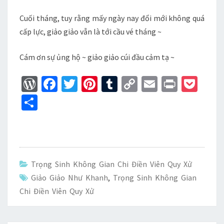
Cuối tháng, tuy rằng mấy ngày nay đổi mới không quá
cấp lực, giảo giảo vẫn là tới cầu vé tháng ~
Cám ơn sự ủng hộ ~ giảo giảo cúi đầu cảm tạ ~
W
Fa
T
Pi
T
C
E
Pr
P
or
ce
wi
nt
u
o
m
in
oc
S
d
b
tt
er
m
p
ai
t
ke
h
Pr
o
er
es
bl
y
l
t
ar
es
o
t
r
Li
e
s
k
n
Trọng Sinh Không Gian Chi Điền Viên Quy Xử
k
Giảo Giảo Như Khanh
,
Trọng Sinh Không Gian
Chi Điền Viên Quy Xử