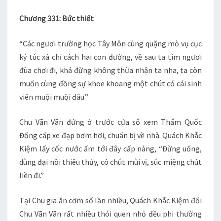
QUY
Chương 331: Bức thiết
XỬ
–
“Các ngươi trường học Tây Môn cùng quặng mỏ vụ cục
CH
ký túc xá chỉ cách hai con đường, về sau ta tìm ngươi
331
đùa chơi đi, khả đừng không thừa nhận ta nha, ta còn
muốn cùng đồng sự khoe khoang một chút có cái sinh
viên muội muội đâu.”
Chu Vãn Vãn đứng ở trước cửa sổ xem Thẩm Quốc
Đống cấp xe đạp bơm hơi, chuẩn bị về nhà. Quách Khắc
Kiệm lấy cốc nước ấm tới đây cấp nàng, “Đừng uống,
dùng đại nồi thiêu thủy, có chút mùi vị, súc miệng chút
liền đi.”
Tại Chu gia ăn cơm số lần nhiều, Quách Khắc Kiệm đối
Chu Vãn Vãn rất nhiều thói quen nhỏ đều phi thường