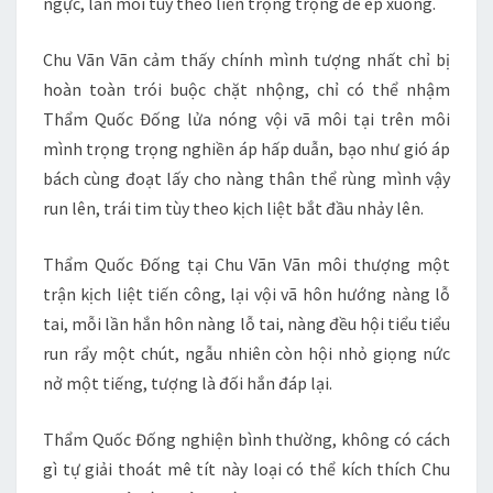
ngực, làn môi tùy theo liền trọng trọng đè ép xuống.
Chu Vãn Vãn cảm thấy chính mình tượng nhất chỉ bị
hoàn toàn trói buộc chặt nhộng, chỉ có thể nhậm
Thẩm Quốc Đống lửa nóng vội vã môi tại trên môi
mình trọng trọng nghiền áp hấp duẫn, bạo như gió áp
bách cùng đoạt lấy cho nàng thân thể rùng mình vậy
run lên, trái tim tùy theo kịch liệt bắt đầu nhảy lên.
Thẩm Quốc Đống tại Chu Vãn Vãn môi thượng một
trận kịch liệt tiến công, lại vội vã hôn hướng nàng lỗ
tai, mỗi lần hắn hôn nàng lỗ tai, nàng đều hội tiểu tiểu
run rẩy một chút, ngẫu nhiên còn hội nhỏ giọng nức
nở một tiếng, tượng là đối hắn đáp lại.
Thẩm Quốc Đống nghiện bình thường, không có cách
gì tự giải thoát mê tít này loại có thể kích thích Chu