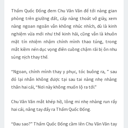
Thẩm Quốc Đống đem Chu Vãn Vãn để tới nàng gian
phòng trên giường đất, cấp nàng thoát vớ giày, xem
nàng ngoan ngoãn vẫn không nhúc nhích, dù là kinh
nghiệm vừa mới như thế kinh hãi, cũng vẫn là khuôn
mặt tín nhiệm nhậm chính mình thao túng, trong
mắt kiềm nén dục vọng điên cuồng chậm rãi bị ôn nhu
sủng nịch thay thế.
“Ngoan, chính mình thay y phục, tóc buông ra, ” sau
đó lại nhẫn không được tại sau tai nàng nhẹ nhàng
thân hai cái, “Nơi này không muốn lộ ra tới.”
Chu Vãn Vãn mắt khép hờ, lông mi nhẹ nhàng run rẩy
hai cái, nâng tay đẩy ra Thẩm Quốc Đống.
“Đau sao?” Thẩm Quốc Đống cầm lên Chu Vãn Vãn tay