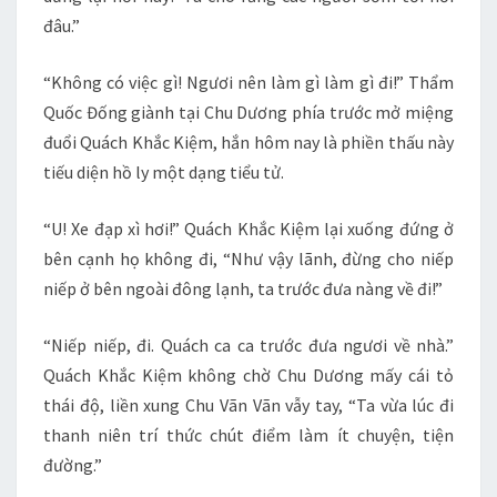
đâu.”
“Không có việc gì! Ngươi nên làm gì làm gì đi!” Thẩm
Quốc Đống giành tại Chu Dương phía trước mở miệng
đuổi Quách Khắc Kiệm, hắn hôm nay là phiền thấu này
tiếu diện hồ ly một dạng tiểu tử.
“U! Xe đạp xì hơi!” Quách Khắc Kiệm lại xuống đứng ở
bên cạnh họ không đi, “Như vậy lãnh, đừng cho niếp
niếp ở bên ngoài đông lạnh, ta trước đưa nàng về đi!”
“Niếp niếp, đi. Quách ca ca trước đưa ngươi về nhà.”
Quách Khắc Kiệm không chờ Chu Dương mấy cái tỏ
thái độ, liền xung Chu Vãn Vãn vẫy tay, “Ta vừa lúc đi
thanh niên trí thức chút điểm làm ít chuyện, tiện
đường.”