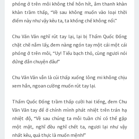
phóng ở trên môi không thể hôn hít, âm thanh khàn
khàn trầm thấp, “Về sau không muốn vào loại thời
điểm này như vậy kêu ta, ta khống chế không nổi.”
Chu Vãn Vãn nghĩ rút tay lại, lại bị Thẩm Quốc Đống
chặt chẽ nắm lấy, đem nàng ngón tay một cái một cái
phóng ở trên môi, “Uy! Tiểu bạch thỏ, cùng ngươi nói
đứng đắn chuyện đâu!”
Chu Vãn Vãn vẫn là cúi thấp xuống lông mi không chịu
xem hắn, ngoan cường muốn rút tay lại.
Thẩm Quốc Đống trầm thấp cười hai tiếng, đem Chu
Vãn Vãn tay để ở chính mình phát nhiệt trên trán hạ
nhiệt độ, “Về sau chúng ta mỗi tuần chỉ có thể gặp
một mặt, nghĩ đều nghĩ chết ta, ngươi lại như vậy
nhất kêu, quả thực là muốn mệnh!”