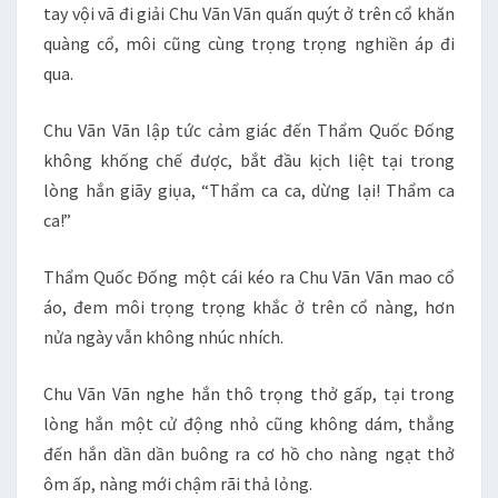
tay vội vã đi giải Chu Vãn Vãn quấn quýt ở trên cổ khăn
quàng cổ, môi cũng cùng trọng trọng nghiền áp đi
qua.
Chu Vãn Vãn lập tức cảm giác đến Thẩm Quốc Đống
không khống chế được, bắt đầu kịch liệt tại trong
lòng hắn giãy giụa, “Thẩm ca ca, dừng lại! Thẩm ca
ca!”
Thẩm Quốc Đống một cái kéo ra Chu Vãn Vãn mao cổ
áo, đem môi trọng trọng khắc ở trên cổ nàng, hơn
nửa ngày vẫn không nhúc nhích.
Chu Vãn Vãn nghe hắn thô trọng thở gấp, tại trong
lòng hắn một cử động nhỏ cũng không dám, thẳng
đến hắn dần dần buông ra cơ hồ cho nàng ngạt thở
ôm ấp, nàng mới chậm rãi thả lỏng.