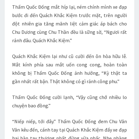
Thẩm Quốc Đống mắt híp lại, ném chính mình xe đạp
bước đi đến Quách Khắc Kiệm trước mặt, trên người
đột nhiên gia tăng mãnh liệt cảm giác áp bách cho
Chu Dương cùng Chu Thần đều là sững sờ, “Ngươi rất
rảnh đâu. Quách Khắc Kiệm.”
Quách Khắc Kiệm lại như cũ cười đến ôn hòa hữu lễ.
Mắt kính phía sau mắt uốn cong cong, hoàn toàn
không bị Thẩm Quốc Đống ảnh hưởng, “Kỳ thật ta
gần nhất rất bận. Thật không có gì rảnh công phu.”
Thẩm Quốc Đống cười lạnh, “Vậy cũng chớ nhiều lo
chuyện bao đồng.”
“Niếp niếp, tới đây.” Thẩm Quốc Đống đem Chu Vãn
Vãn kêu đến, cánh tay tại Quách Khắc Kiệm đẩy xe đạp
hai bàn tay thượng nhất đừng vừa nhấc. Nhẹ nhàng