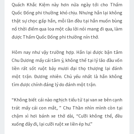
Quách Khắc Kiệm này hơn nửa ngày tới cho Thẩm
Quốc Đống phi thường khó chịu. Nhưng hắn lại không
thật sự chọc gấp hắn, mỗi lần đều tại hắn muốn bùng
nổ thời điểm qua loa một câu lời nói mang đi qua, làm
được Thẩm Quốc Đống phi thường nín thở.
Hôm nay như vậy trường hợp. Hắn lại được bận tâm
Chu Dương mấy cái tâm ý, không thể tại lý lão đầu vốn
liền rất sốt ruột bảy mươi đại thọ thượng lại đánh
một trận. Đương nhiên. Chủ yếu nhất là hắn không
tìm được chính đáng lý do đánh một trận.
“Không biết cái nào nghịch tiểu tử tại van xe bên cạnh
trát mấy cái con mắt, ” Chu Thần nhìn mình còn tại
chậm xì hơi bánh xe thở dài, “Cưỡi không thể, đều
xuống đây đi, lại cưỡi ruột xe liền ép hư.”