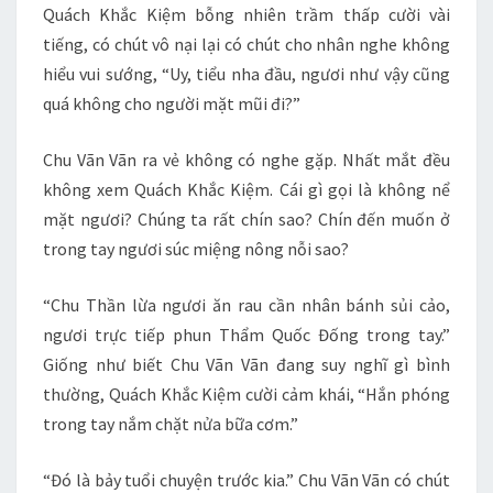
Quách Khắc Kiệm bỗng nhiên trầm thấp cười vài
tiếng, có chút vô nại lại có chút cho nhân nghe không
hiểu vui sướng, “Uy, tiểu nha đầu, ngươi như vậy cũng
quá không cho người mặt mũi đi?”
Chu Vãn Vãn ra vẻ không có nghe gặp. Nhất mắt đều
không xem Quách Khắc Kiệm. Cái gì gọi là không nể
mặt ngươi? Chúng ta rất chín sao? Chín đến muốn ở
trong tay ngươi súc miệng nông nỗi sao?
“Chu Thần lừa ngươi ăn rau cần nhân bánh sủi cảo,
ngươi trực tiếp phun Thẩm Quốc Đống trong tay.”
Giống như biết Chu Vãn Vãn đang suy nghĩ gì bình
thường, Quách Khắc Kiệm cười cảm khái, “Hắn phóng
trong tay nắm chặt nửa bữa cơm.”
“Đó là bảy tuổi chuyện trước kia.” Chu Vãn Vãn có chút