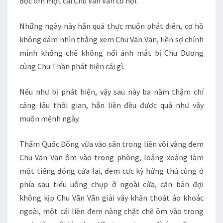
độc ôm một cái Chu Vãn Vãn cơ hội.
Những ngày này hắn quả thực muốn phát điên, cơ hồ
không dám nhìn thẳng xem Chu Vãn Vãn, liền sợ chính
mình khống chế không nổi ánh mắt bị Chu Dương
cùng Chu Thần phát hiện cái gì.
Nếu như bị phát hiện, vậy sau này ba năm thậm chí
càng lâu thời gian, hắn liền đều được quá như vậy
muốn mệnh ngày.
Thẩm Quốc Đống vừa vào sân trong liền vội vàng đem
Chu Vãn Vãn ôm vào trong phòng, loảng xoảng làm
một tiếng đóng cửa lại, đem cực kỳ hứng thú cùng ở
phía sau tiểu uông chụp ở ngoài cửa, căn bản đợi
không kịp Chu Vãn Vãn giải vây khăn thoát áo khoác
ngoài, một cái liền đem nàng chặt chẽ ôm vào trong