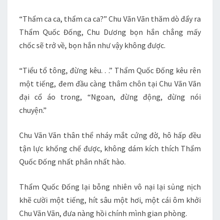
“Thẩm ca ca, thẩm ca ca?” Chu Vãn Vãn thăm dò đẩy ra
Thẩm Quốc Đống, Chu Dương bọn hắn chẳng mấy
chốc sẽ trở về, bọn hắn như vậy không được.
“Tiểu tổ tông, đừng kêu. . .” Thẩm Quốc Đống kêu rên
một tiếng, đem đầu càng thâm chôn tại Chu Vãn Vãn
đại cổ áo trong, “Ngoan, đừng động, đừng nói
chuyện.”
Chu Vãn Vãn thân thể nháy mắt cứng đờ, hô hấp đều
tận lực khống chế được, không dám kích thích Thẩm
Quốc Đống nhất phân nhất hào.
Thẩm Quốc Đống lại bỗng nhiên vô nại lại sủng nịch
khẽ cười một tiếng, hít sâu một hơi, một cái ôm khởi
Chu Vãn Vãn, đưa nàng hồi chính mình gian phòng.