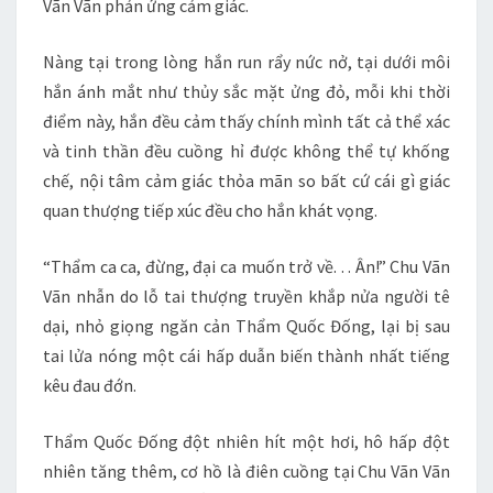
Vãn Vãn phản ứng cảm giác.
Nàng tại trong lòng hắn run rẩy nức nở, tại dưới môi
hắn ánh mắt như thủy sắc mặt ửng đỏ, mỗi khi thời
điểm này, hắn đều cảm thấy chính mình tất cả thể xác
và tinh thần đều cuồng hỉ được không thể tự khống
chế, nội tâm cảm giác thỏa mãn so bất cứ cái gì giác
quan thượng tiếp xúc đều cho hắn khát vọng.
“Thẩm ca ca, đừng, đại ca muốn trở về. . . Ân!” Chu Vãn
Vãn nhẫn do lỗ tai thượng truyền khắp nửa người tê
dại, nhỏ giọng ngăn cản Thẩm Quốc Đống, lại bị sau
tai lửa nóng một cái hấp duẫn biến thành nhất tiếng
kêu đau đớn.
Thẩm Quốc Đống đột nhiên hít một hơi, hô hấp đột
nhiên tăng thêm, cơ hồ là điên cuồng tại Chu Vãn Vãn