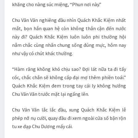
khăng cho nàng súc miệng, “Phun nơi này.”
Chu Vãn Vãn nghiêng đầu nhìn Quách Khắc Kiệm nhất
mắt, bọn hắn quan hệ còn không thân cận đến nước
này đi? Quách Khắc Kiệm luôn luôn phi thường hội
nắm chắc cùng nhân chung sống đúng mực, hôm nay
như vậy có chút khác thường.
“Hàm răng không khó chịu sao? Đợi lát nữa ta đi tẩy
cốc, chắc chắn sẽ không cấp đại mợ thêm phiền toái.”
Quách Khắc Kiệm đem trong tay cái ly không hướng
Chu Vãn Vãn trước mặt lại ngẩng lên.
Chu Vãn Vãn lắc lắc đầu, xung Quách Khắc Kiệm lễ
phép nở nụ cười, quay đầu đi xem ngoài cửa sổ bận rộn
tu xe đạp Chu Dương mấy cái.