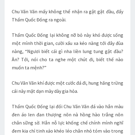
Chu Vãn Vãn mấy không thể nhận ra gật gật đầu, đẩy
Thẩm Quốc Đống ra ngoài.
Thẩm Quốc Đống lại không nỡ bỏ này khó được sống
một mình thời gian, cười xấu xa kéo nàng tới đây đùa
nàng, “Ngươi biết cái gì nha liền lung tung gật đầu?
Ân? Tới, nói cho ta nghe một chút đi, biết thế nào
muốn ta mệnh?”
Chu Vãn Vãn khí được một cước đá đi, hung hăng trừng
cái này mặt dạn mày dày gia hỏa.
Thẩm Quốc Đống lại đối Chu Vãn Vãn đá vào hắn màu
đen áo len đan thượng nõn nà hồng hào trắng nõn
chân sững sờ. Hắn nỗ lực khống chế chính mình nghĩ
đem kia chỉ tinh xảo khéo léo chân nhỏ tóm vào trong