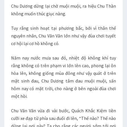
Chu Dương dừng lại chờ muội muội, ra hiệu Chu Thần
không muốn thúc giục nàng.
Tuy rằng sinh hoạt tại phương bắc, bởi vì thân thể
nguyên nhân, Chu Vãn Vãn lớn như vậy đùa chơi tuyết
cơ hội lại cơ hồ không có.
Năm nay nước mưa sau đó, nhiệt độ không khí tuy
rằng không có trên phạm vi lớn lên cao, phong lại ôn
hòa lên, không giống mùa đông như vậy quát ở trên
mặt sinh đau, Chu Dương tâm đau muội muội, sấn
hôm nay có mặt trời, cho nàng ở bên ngoài đùa chơi
một hồi.
Chu Vãn Vãn vừa đi vài bước, Quách Khắc Kiệm liền
cưỡi xe đạp từ phía sau đuổi đi lên, “Thế nào? Thế nào
dừng lại nơi này? Ta cho rằng các ngươi sớm tới nơi