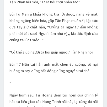
Tần Phạn bĩu môi, “Ta là hội chơi nhân sao.”
Bùi Tử Mân á khẩu không trả lời được, nàng vẻ mặt
không ngừng biến hóa, gặp Tần Phạn muốn đi, lập tức
đưa tay giữ chặt hắn, “Chúng ta ngay từ đầu không
phải nói tốt sao? Ngươi làm như vậy, kia ước định của
chúng ta lúc trước. . .”
“Có thể giúp ngươi ta hội giúp ngươi.” Tần Phạn nói.
Bùi Tử Mân tại hắn ánh mắt chèn ép xuống, vô nại
buông ra tay, đứng bất động đứng nguyên tại chỗ.
*
Ngày hôm sau, Tư Hoàng đem tối hôm qua chỉnh lý
hảo tư liệu giao cấp Hạng Trinh nãi nãi, lại cùng dư nãi