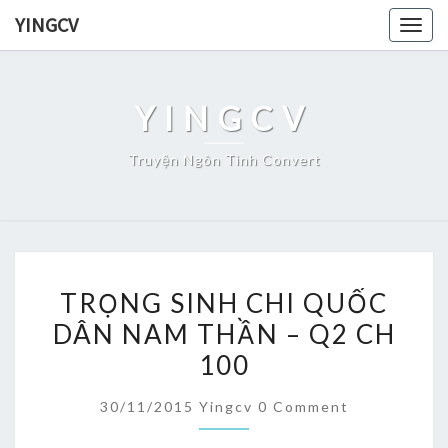
Skip
YINGCV
Togg
to
navig
content
YINGCV
Truyện Ngôn Tình Convert
TRỌNG
TRỌNG SINH CHI QUỐC
SINH
DÂN NAM THẦN – Q2 CH
CHI
100
QUỐC
DÂN
Comments
30/11/2015
Yingcv
0 Comment
NAM
THẦN