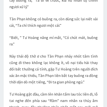
tay buông ra, “Ta đi về trước, kia nữ nhân sự chính
ngươi xử lý.”
Tần Phạn không có buông ra, còn dùng sức lại niết vài
cái, “Ta chỉ thích ngươi một cái.”
“Biết, ” Tư Hoàng nâng mí mắt, “Có chút mát, buông
ra.”
Này thái độ thờ ơ cho Tần Phạn nhảy nhót tâm tình
cũng đi theo không lạc không ít, vô nại tiểu hài thay
đổi bất thường cá tính, gặp Tư Hoàng trên người đích
xác ăn mặc thiếu, Tần Phạn liền bắt tay buông ra đồng
thời dặn dò một tiếng, “Đi ta gian phòng ngủ.”
Tư Hoàng gật đầu, cầm lên khăn tắm lau tóc liền đi, lỗ
tai nghe đến phía sau “Rầm” nam nhân ra thủy âm