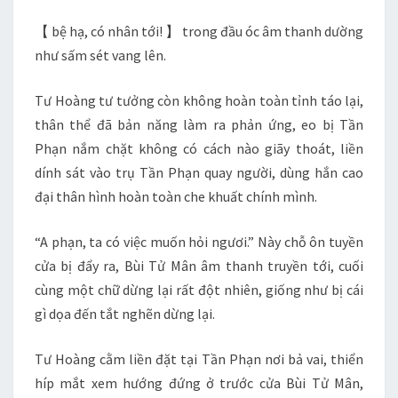
【 bệ hạ, có nhân tới! 】 trong đầu óc âm thanh dường
như sấm sét vang lên.
Tư Hoàng tư tưởng còn không hoàn toàn tỉnh táo lại,
thân thể đã bản năng làm ra phản ứng, eo bị Tần
Phạn nắm chặt không có cách nào giãy thoát, liền
dính sát vào trụ Tần Phạn quay người, dùng hắn cao
đại thân hình hoàn toàn che khuất chính mình.
“A phạn, ta có việc muốn hỏi ngươi.” Này chỗ ôn tuyền
cửa bị đẩy ra, Bùi Tử Mân âm thanh truyền tới, cuối
cùng một chữ dừng lại rất đột nhiên, giống như bị cái
gì dọa đến tắt nghẽn dừng lại.
Tư Hoàng cằm liền đặt tại Tần Phạn nơi bả vai, thiển
híp mắt xem hướng đứng ở trước cửa Bùi Tử Mân,