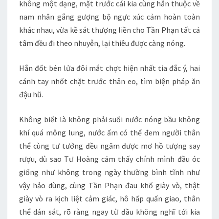
không một dạng, mặt trước cái kia cùng hắn thuộc về
nam nhân gắng gượng bộ ngực xúc cảm hoàn toàn
khác nhau, vừa kề sát thượng liền cho Tần Phạn tất cả
tâm đều đi theo nhuyễn, lại thiêu được càng nóng.
Hắn đốt bén lửa đôi mắt chợt hiện nhất tia đắc ý, hai
cánh tay nhốt chặt trước thân eo, tìm biện pháp ăn
đậu hũ.
Không biết là không phải suối nước nóng bầu không
khí quá mông lung, nước ấm có thể đem người thân
thể cùng tư tưởng đều ngâm được mơ hồ tượng say
rượu, dù sao Tư Hoàng cảm thấy chính mình đầu óc
giống như không trong ngày thường bình tĩnh như
vậy hảo dùng, cùng Tần Phạn đau khổ giày vò, thật
giày vò ra kịch liệt cảm giác, hô hấp quấn giao, thân
thể dán sát, rõ ràng ngay từ đầu không nghĩ tới kia