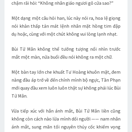
chậm rãi hỏi: “Không nhân giáo ngươi gõ cửa sao?”
Một dạng một câu hỏi han, lúc này nói ra, hoa lệ giọng
nói khàn thấp tản mát lệnh nhân mặt hồng tim đập
dụ hoặc, cùng với một chút không vui lòng lạnh nhạt.
Bùi Tử Mân không thể tưởng tượng nổi nhìn trước
mắt một màn, nửa buổi đều nói không ra một chữ.
Một bàn tay lớn che khuất Tư Hoàng khuôn mặt, đem
nàng đầu áp trở về đến chính mình bộ ngực, Tần Phạn
mới quay đầu xem luôn luôn thật sự không phải lúc Bùi
Tử Mân.
Vừa tiếp xúc với hắn ánh mắt, Bùi Tử Mân liền cũng
không còn cách nào lừa mình dối người —— nam nhân
ánh mắt, sung mãn tối nguyên thủy cốc khiếm vọng