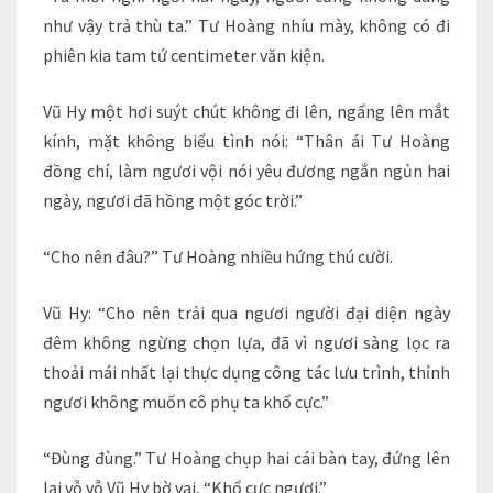
như vậy trả thù ta.” Tư Hoàng nhíu mày, không có đi
phiên kia tam tứ centimeter văn kiện.
Vũ Hy một hơi suýt chút không đi lên, ngẩng lên mắt
kính, mặt không biểu tình nói: “Thân ái Tư Hoàng
đồng chí, làm ngươi vội nói yêu đương ngắn ngủn hai
ngày, ngươi đã hồng một góc trời.”
“Cho nên đâu?” Tư Hoàng nhiều hứng thú cười.
Vũ Hy: “Cho nên trải qua ngươi người đại diện ngày
đêm không ngừng chọn lựa, đã vì ngươi sàng lọc ra
thoải mái nhất lại thực dụng công tác lưu trình, thỉnh
ngươi không muốn cô phụ ta khổ cực.”
“Đùng đùng.” Tư Hoàng chụp hai cái bàn tay, đứng lên
lại vỗ vỗ Vũ Hy bờ vai, “Khổ cực ngươi.”