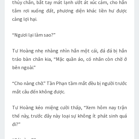
thủy chân, bắt tay mát lạnh ướt át xúc cảm, cho hắn
tâm rơi xuống đất, phương diện khác liền hư được
càng lợi hại.
“Ngươi lại làm sao?”
Tư Hoàng nhẹ nhàng nhìn hắn một cái, đá đá bị hắn
trảo bàn chân kia, “Mặc quần áo, có nhân còn chờ ở
bên ngoài.”
“Cho nàng chờ.” Tần Phạn tầm mắt đều bị người trước
mắt câu đến không được.
Tư Hoàng kéo miệng cười thấp, “Xem hôm nay trận
thế này, trước đây này loại sự không ít phát sinh quá
đi?”