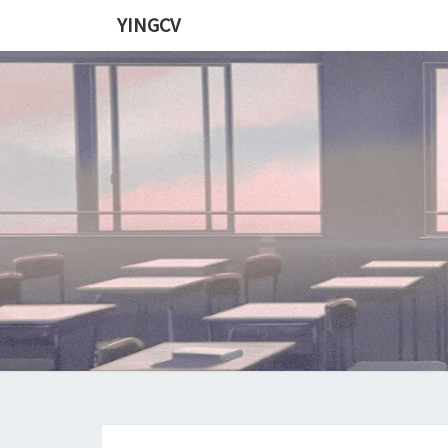
Skip
YINGCV
to
content