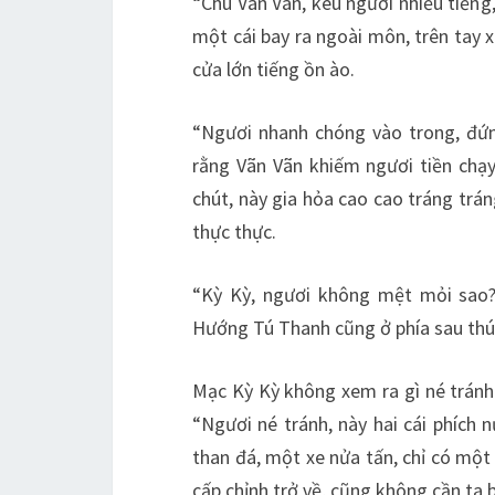
“Chu Vãn Vãn, kêu ngươi nhiều tiếng
một cái bay ra ngoài môn, trên tay 
cửa lớn tiếng ồn ào.
“Ngươi nhanh chóng vào trong, đứn
rằng Vãn Vãn khiếm ngươi tiền chạ
chút, này gia hỏa cao cao tráng trá
thực thực.
“Kỳ Kỳ, ngươi không mệt mỏi sao?
Hướng Tú Thanh cũng ở phía sau thú
Mạc Kỳ Kỳ không xem ra gì né tránh C
“Ngươi né tránh, này hai cái phích 
than đá, một xe nửa tấn, chỉ có một 
cấp chỉnh trở về, cũng không cần ta b