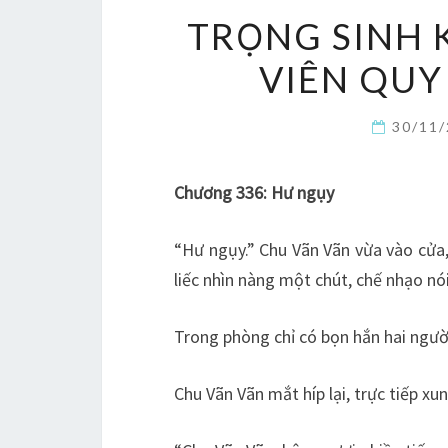
TRỌNG SINH 
VIÊN QUY 
30/11
Chương 336: Hư ngụy
“Hư ngụy.” Chu Vãn Vãn vừa vào cửa
liếc nhìn nàng một chút, chế nhạo nói
Trong phòng chỉ có bọn hắn hai ngườ
Chu Vãn Vãn mắt híp lại, trực tiếp xung