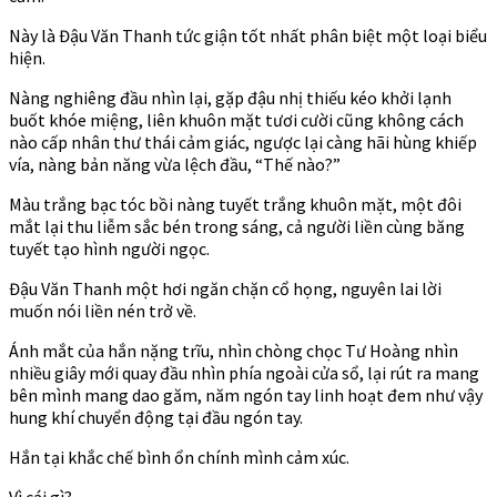
Này là Đậu Văn Thanh tức giận tốt nhất phân biệt một loại biểu
hiện.
Nàng nghiêng đầu nhìn lại, gặp đậu nhị thiếu kéo khởi lạnh
buốt khóe miệng, liên khuôn mặt tươi cười cũng không cách
nào cấp nhân thư thái cảm giác, ngược lại càng hãi hùng khiếp
vía, nàng bản năng vừa lệch đầu, “Thế nào?”
Màu trắng bạc tóc bồi nàng tuyết trắng khuôn mặt, một đôi
mắt lại thu liễm sắc bén trong sáng, cả người liền cùng băng
tuyết tạo hình người ngọc.
Đậu Văn Thanh một hơi ngăn chặn cổ họng, nguyên lai lời
muốn nói liền nén trở về.
Ánh mắt của hắn nặng trĩu, nhìn chòng chọc Tư Hoàng nhìn
nhiều giây mới quay đầu nhìn phía ngoài cửa sổ, lại rút ra mang
bên mình mang dao găm, năm ngón tay linh hoạt đem như vậy
hung khí chuyển động tại đầu ngón tay.
Hắn tại khắc chế bình ổn chính mình cảm xúc.
Vì cái gì?