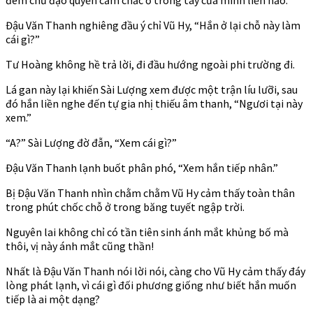
Đậu Văn Thanh nghiêng đầu ý chỉ Vũ Hy, “Hắn ở lại chỗ này làm
cái gì?”
Tư Hoàng không hề trả lời, đi đầu hướng ngoài phi trường đi.
Lá gan này lại khiến Sài Lượng xem được một trận líu lưỡi, sau
đó hắn liền nghe đến tự gia nhị thiếu âm thanh, “Ngươi tại này
xem.”
“A?” Sài Lượng đờ đẫn, “Xem cái gì?”
Đậu Văn Thanh lạnh buốt phân phó, “Xem hắn tiếp nhân.”
Bị Đậu Văn Thanh nhìn chằm chằm Vũ Hy cảm thấy toàn thân
trong phút chốc chỗ ở trong băng tuyết ngập trời.
Nguyên lai không chỉ có tần tiên sinh ánh mắt khủng bố mà
thôi, vị này ánh mắt cũng thần!
Nhất là Đậu Văn Thanh nói lời nói, càng cho Vũ Hy cảm thấy đáy
lòng phát lạnh, vì cái gì đối phương giống như biết hắn muốn
tiếp là ai một dạng?