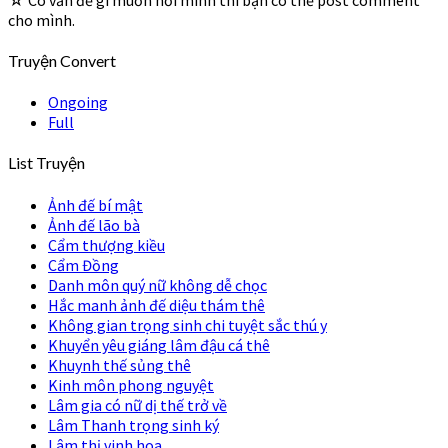
cho mình.
Truyện Convert
Ongoing
Full
List Truyện
Ảnh đế bí mật
Ảnh đế lão bà
Cẩm thượng kiều
Cẩm Đồng
Danh môn quý nữ không dễ chọc
Hắc manh ảnh đế diệu thám thê
Không gian trọng sinh chi tuyệt sắc thú y
Khuyển yêu giáng lâm đậu cá thê
Khuynh thế sủng thê
Kinh môn phong nguyệt
Lâm gia có nữ dị thế trở về
Lâm Thanh trọng sinh ký
Lâm thị vinh hoa