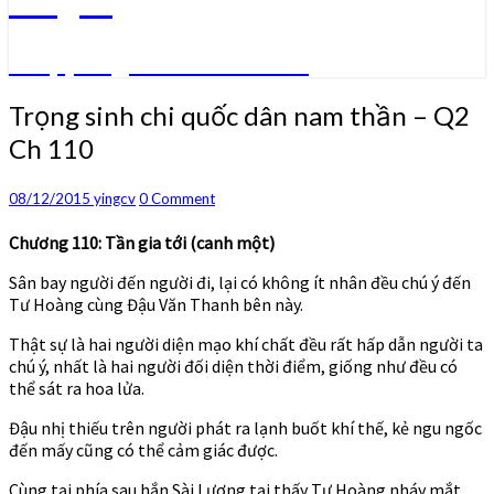
Truyện ngôn tình convert
Trọng
Trọng sinh chi quốc dân nam thần – Q2
sinh
Ch 110
chi
quốc
dân
Comments
08/12/2015
yingcv
0 Comment
nam
thần
Chương 110: Tần gia tới (canh một)
–
Sân bay người đến người đi, lại có không ít nhân đều chú ý đến
Q2
Tư Hoàng cùng Đậu Văn Thanh bên này.
Ch
110
Thật sự là hai người diện mạo khí chất đều rất hấp dẫn người ta
chú ý, nhất là hai người đối diện thời điểm, giống như đều có
thể sát ra hoa lửa.
Đậu nhị thiếu trên người phát ra lạnh buốt khí thế, kẻ ngu ngốc
đến mấy cũng có thể cảm giác được.
Cùng tại phía sau hắn Sài Lượng tại thấy Tư Hoàng nháy mắt,