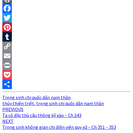
WordPress
Facebook
Twitter
Pinterest
Tumblr
Copy
Link
Email
Print
Pocket
Share
Trọng sinh chi quốc dân nam thần
thủy thiên triệt
,
trọng sinh chi quốc dân nam thần
Post
PREVIOUS
Ta có đặc thù câu thông kỹ xảo – Ch 243
navigation
NEXT
Trọng sinh không gian chi điền viên quy xử – Ch 351 – 353