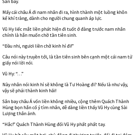
Sân bay.
Mấy cái châu Á đi nam nhân đi ra, hình thành một luồng khôn
kể khí tràng, dành cho người chung quanh áp lực.
Vũ Hy liếc mắt liền phát hiện đi tuốt ở đàng trước nam nhân
chính là hắn muốn chờ tần tiên sinh.
“Đầu nhi, ngươi liền chờ kinh hỉ đi!”
Câu nói này truyền tới, là tần tiên sinh bên cạnh một cái nam tử
giấy nói lời nói.
Vũ Hy: “. . .”
Này nhân nói kinh hỉ sẽ không là Tư Hoàng đi? Nếu là như vậy,
vậy sẽ phải thành kinh hãi!
Sân bay châu Á vốn liền không nhiều, cộng thêm Quách Thành
Hùng bọn hắn cố ý tìm nhân, dễ dàng liền thấy Vũ Hy cùng Sài
Lượng thân ảnh.
“Hắc!” Quách Thành Hùng đối Vũ Hy phất phất tay.
Vũ Hy hít sâu một hơi, chủ động đi thượng trước, đối đi tại đám