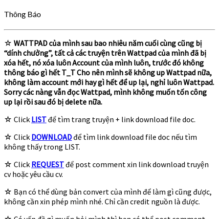
for:
Thông Báo
☆
WATTPAD của mình sau bao nhiêu năm cuối cùng cũng bị
“dính chưởng”, tất cả các truyện trên Wattpad của mình đã bị
xóa hết, nó xóa luôn Account của mình luôn, trước đó không
thông báo gì hết T_T Cho nên mình sẽ không up Wattpad nữa,
không làm account mới hay gì hết để up lại, nghỉ luôn Wattpad.
Sorry các nàng vẫn đọc Wattpad, mình không muốn tốn công
up lại rồi sau đó bị delete nữa.
☆ Click
LIST
để tìm trang truyện + link download file doc.
☆ Click
DOWNLOAD
để tìm link download file doc nếu tìm
không thấy trong LIST.
☆ Click
REQUEST
để post comment xin link download truyện
cv hoặc yêu cầu cv.
☆ Bạn có thể dùng bản convert của mình để làm gì cũng được,
không cần xin phép mình nhé. Chỉ cần credit nguồn là được.
☆ Có vấn đề gì muốn hỏi mình thì bạn có thể post comment