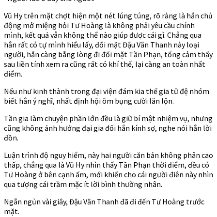
Vũ Hy trên mặt chợt hiện một nét lúng túng, rõ ràng là hắn chủ
động mở miệng hỏi Tư Hoàng là không phải yêu cầu chính
mình, kết quả vẫn không thể nào giúp được cái gì. Chẳng qua
hắn rất có tự mình hiểu lấy, đối mặt Đậu Văn Thanh này loại
người, hắn càng bằng lòng đi đối mặt Tần Phạn, tổng cảm thấy
sau liền tính xem ra cũng rất có khí thế, lại càng an toàn nhất
điểm.
Nếu như kinh thành trong đại viện đám kia thế gia tử đệ nhóm
biết hắn ý nghĩ, nhất định hội ôm bụng cười lăn lộn.
Tần gia làm chuyện phần lớn đều là giữ bí mật nhiệm vụ, nhưng
cũng không ảnh hưởng đại gia đối hắn kính sợ, nghe nói hắn lời
đồn.
Luận trình độ nguy hiểm, này hai người căn bản không phân cao
thấp, chẳng qua là Vũ Hy nhìn thấy Tần Phạn thời điểm, đều có
Tư Hoàng ở bên cạnh ấm, mới khiến cho cái người điên này nhìn
qua tượng cái trầm mặc ít lời bình thường nhân.
Ngắn ngủn vài giây, Đậu Văn Thanh đã đi đến Tư Hoàng trước
mặt.