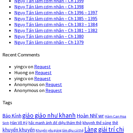
Ngụy Tấn làm cơm nhân – Ch 1399
Ngụy Tấn làm cơm nhân – Ch 1398
Ngụy Tấn làm cơm nhân – Ch 1396 – 1397
Ngụy Tấn làm cơm nhân – Ch 1385 – 1395
Ngụy Tấn làm cơm nhân – Ch 1383 – 1384
Ngụy Tấn làm cơm nhân – Ch 1381 – 1382
Ngụy Tấn làm cơm nhân – Ch 1380
Ngụy Tấn làm cơm nhân – Ch 1379
Recent Comments
yingcv
on
Request
Huong
on
Request
yingcv
on
Request
Anonymous
on
Request
Anonymous
on
Request
Tags
giảo giảo như khanh
Hoàn Nhĩ wr
Bảo Kính
Hàm Can Hoa
Hàn Võ Ký
khuynh thế sủng thê
hắc manh ảnh đế diệu thám thê
Sinh
Làng giải trí chi
khuyển khuyển
Khuyển yêu giáng lâm đậu cá thê