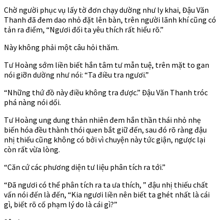
Chờ người phục vụ lấy tờ đơn chạy dường như ly khai, Đậu Văn
Thanh đã đem dao nhỏ đặt lên bàn, trên người lãnh khí cũng có
tản ra điểm, “Ngươi đối ta yêu thích rất hiểu rõ.”
Này không phải một câu hỏi thăm.
Tư Hoàng sớm liền biết hắn tâm tư mẫn tuệ, trên mặt to gan
nói giỡn dường như nói: “Ta điều tra ngươi.”
“Những thứ đồ này điều không tra được.” Đậu Văn Thanh tróc
phá nàng nói dối.
Tư Hoàng ung dung thản nhiên đem hắn thần thái nhỏ nhẹ
biến hóa đều thành thói quen bắt giữ đến, sau đó rõ ràng đậu
nhị thiếu cũng không có bởi vì chuyện này tức giận, ngược lại
còn rất vừa lòng.
“Căn cứ các phương diện tư liệu phân tích ra tới.”
“Đã ngươi có thể phân tích ra ta ưa thích, ” đậu nhị thiếu chất
vấn nói đến là đến, “Kia ngươi liền nên biết ta ghét nhất là cái
gì, biết rõ cố phạm lý do là cái gì?”