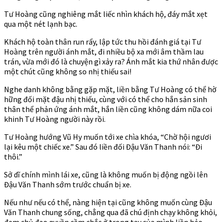
Tư Hoàng cũng nghiêng mắt liếc nhìn khách hộ, đáy mắt xẹt
qua một nét lạnh bạc.
Khách hộ toàn thân run rẩy, lập tức thu hồi đánh giá tại Tư
Hoàng trên người ánh mắt, đi nhiều bộ xa mới âm thầm lau
trán, vừa mới đó là chuyện gì xảy ra? Ánh mắt kia thứ nhân được
một chút cũng không so nhị thiếu sai!
Nghe danh không bằng gặp mặt, liền bằng Tư Hoàng có thể hờ
hững đối mặt đậu nhị thiếu, cùng với có thể cho hắn sản sinh
thân thể phản ứng ánh mắt, hắn liền cũng không dám nữa coi
khinh Tư Hoàng người này rồi.
Tư Hoàng hướng Vũ Hy muốn tới xe chìa khóa, “Chờ hội ngươi
lại kêu một chiếc xe.” Sau đó liền đối Đậu Văn Thanh nói: “Đi
thôi.”
Sở dĩ chính mình lái xe, cũng là không muốn bị động ngồi lên
Đậu Văn Thanh sớm trước chuẩn bị xe.
Nếu như nếu có thể, nàng hiện tại cũng không muốn cùng Đậu
Văn Thanh chung sống, chẳng qua đã chú định chạy không khỏi,
đem chủ đạo quyền cầm chắc ở trong tay của mình liền hảo.