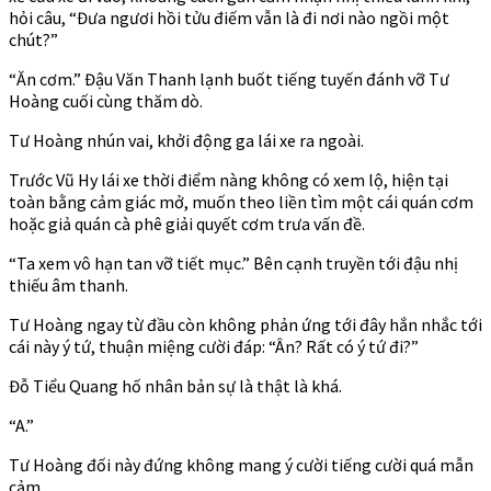
hỏi câu, “Đưa ngươi hồi tửu điếm vẫn là đi nơi nào ngồi một
chút?”
“Ăn cơm.” Đậu Văn Thanh lạnh buốt tiếng tuyến đánh vỡ Tư
Hoàng cuối cùng thăm dò.
Tư Hoàng nhún vai, khởi động ga lái xe ra ngoài.
Trước Vũ Hy lái xe thời điểm nàng không có xem lộ, hiện tại
toàn bằng cảm giác mở, muốn theo liền tìm một cái quán cơm
hoặc giả quán cà phê giải quyết cơm trưa vấn đề.
“Ta xem vô hạn tan vỡ tiết mục.” Bên cạnh truyền tới đậu nhị
thiếu âm thanh.
Tư Hoàng ngay từ đầu còn không phản ứng tới đây hắn nhắc tới
cái này ý tứ, thuận miệng cười đáp: “Ân? Rất có ý tứ đi?”
Đỗ Tiểu Quang hố nhân bản sự là thật là khá.
“A.”
Tư Hoàng đối này đứng không mang ý cười tiếng cười quá mẫn
cảm.