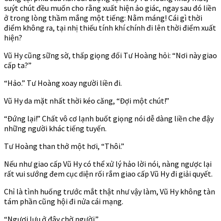
suýt chút đều muốn cho rằng xuất hiện ảo giác, ngay sau đó liền
ở trong lòng thầm mắng một tiếng: Nằm máng! Cái gì thời
điểm không ra, tại nhị thiếu tính khí chính đi lên thời điểm xuất
hiện?
Vũ Hy cũng sững sờ, thấp giọng đối Tư Hoàng hỏi: “Nơi này giao
cấp ta?”
“Hảo.” Tư Hoàng xoay người liền đi.
Vũ Hy da mặt nhất thời kéo căng, “Đợi một chút!”
“Đứng lại!” Chất vô cơ lạnh buốt giọng nói dễ dàng liền che đậy
những người khác tiếng tuyến.
Tư Hoàng than thở một hơi, “Thôi.”
Nếu như giao cấp Vũ Hy có thể xử lý hảo lời nói, nàng ngược lại
rất vui sướng đem cục diện rối rắm giao cấp Vũ Hy đi giải quyết.
Chỉ là tình huống trước mắt thật như vậy làm, Vũ Hy không tàn
tám phần cũng hội đi nửa cái mạng.
“Ngươi lưu ở đây chờ người.”