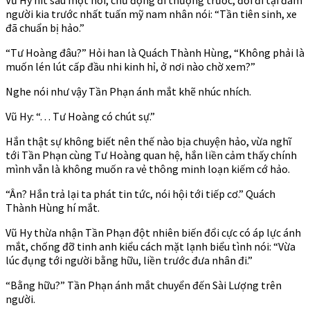
người kia trước nhất tuấn mỹ nam nhân nói: “Tần tiên sinh, xe
đã chuẩn bị hảo.”
“Tư Hoàng đâu?” Hỏi han là Quách Thành Hùng, “Không phải là
muốn lén lút cấp đầu nhi kinh hỉ, ở nơi nào chờ xem?”
Nghe nói như vậy Tần Phạn ánh mắt khẽ nhúc nhích.
Vũ Hy: “. . . Tư Hoàng có chút sự.”
Hắn thật sự không biết nên thế nào bịa chuyện hảo, vừa nghĩ
tới Tần Phạn cùng Tư Hoàng quan hệ, hắn liền cảm thấy chính
mình vẫn là không muốn ra vẻ thông minh loạn kiếm cớ hảo.
“Ân? Hắn trả lại ta phát tin tức, nói hội tới tiếp cơ.” Quách
Thành Hùng hí mắt.
Vũ Hy thừa nhận Tần Phạn đột nhiên biến đổi cực có áp lực ánh
mắt, chống đỡ tinh anh kiểu cách mặt lạnh biểu tình nói: “Vừa
lúc đụng tới người bằng hữu, liền trước đưa nhân đi.”
“Bằng hữu?” Tần Phạn ánh mắt chuyển đến Sài Lượng trên
người.