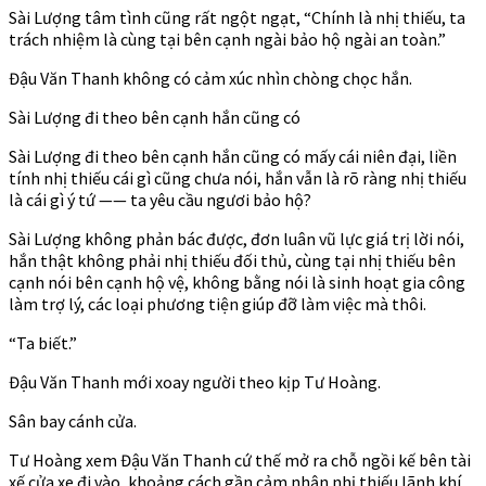
Sài Lượng tâm tình cũng rất ngột ngạt, “Chính là nhị thiếu, ta
trách nhiệm là cùng tại bên cạnh ngài bảo hộ ngài an toàn.”
Đậu Văn Thanh không có cảm xúc nhìn chòng chọc hắn.
Sài Lượng đi theo bên cạnh hắn cũng có
Sài Lượng đi theo bên cạnh hắn cũng có mấy cái niên đại, liền
tính nhị thiếu cái gì cũng chưa nói, hắn vẫn là rõ ràng nhị thiếu
là cái gì ý tứ —— ta yêu cầu ngươi bảo hộ?
Sài Lượng không phản bác được, đơn luân vũ lực giá trị lời nói,
hắn thật không phải nhị thiếu đối thủ, cùng tại nhị thiếu bên
cạnh nói bên cạnh hộ vệ, không bằng nói là sinh hoạt gia công
làm trợ lý, các loại phương tiện giúp đỡ làm việc mà thôi.
“Ta biết.”
Đậu Văn Thanh mới xoay người theo kịp Tư Hoàng.
Sân bay cánh cửa.
Tư Hoàng xem Đậu Văn Thanh cứ thế mở ra chỗ ngồi kế bên tài
xế cửa xe đi vào, khoảng cách gần cảm nhận nhị thiếu lãnh khí,