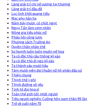
Làng giải trí chi nữ vương tại thượng
Làng giải trí đầu đề
Lục linh thời quang tiếu
Mạc phụ hàn hạ
Năm bảy mươi, có chút ngọt
Ngụy Tấn làm cơm nhân
Nông gia tiểu phúc nữ
Pháo hôi công lược
Phượng sách Trường An
Quyền thần nhàn thê
Sư huynh luôn luôn muốn nở hoa
Ta có đặc thù câu thông kỹ xảo
Ta có đặc thù đi ngủ kỹ xảo
Ta thành sáu mươi hậu
Tám mươi niên đại thuần nữ hộ phấn đấu sử
Thiện chung
Thịnh thế y phi
Thịnh đường vô yêu
Tinh tế đại họa sĩ
Toàn thế giới tốt nhất ngươi
Trêu ngươi nghiện: Cường hôn nam thần 99 lần
Trở về cuối năm 70