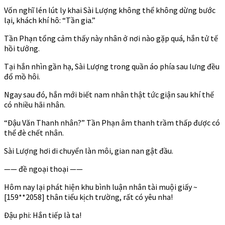
Vốn nghĩ lén lút ly khai Sài Lượng không thể không dừng bước
lại, khách khí hô: “Tần gia.”
Tần Phạn tổng cảm thấy này nhân ở nơi nào gặp quá, hắn tử tế
hồi tưởng.
Tại hắn nhìn gần hạ, Sài Lượng trong quần áo phía sau lưng đều
đổ mồ hôi.
Ngay sau đó, hắn mới biết nam nhân thật tức giận sau khí thế
có nhiều hãi nhân.
“Đậu Văn Thanh nhân?” Tần Phạn âm thanh trầm thấp được có
thể đè chết nhân.
Sài Lượng hơi di chuyển làn môi, gian nan gật đầu.
—— đề ngoại thoại ——
Hôm nay lại phát hiện khu bình luận nhân tài muội giấy ~
[159**2058] thân tiểu kịch trường, rất có yêu nha!
Đậu phi: Hắn tiếp là ta!