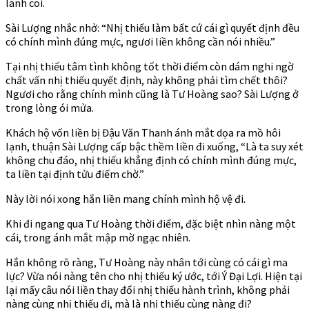
lãnh coi.
Sài Lượng nhắc nhở: “Nhị thiếu làm bất cứ cái gì quyết định đều
có chính mình đúng mực, ngươi liền không cần nói nhiều.”
Tại nhị thiếu tâm tình không tốt thời điểm còn dám nghi ngờ
chất vấn nhị thiếu quyết định, này không phải tìm chết thôi?
Ngươi cho rằng chính mình cũng là Tư Hoàng sao? Sài Lượng ở
trong lòng ói mửa.
Khách hộ vốn liền bị Đậu Văn Thanh ánh mắt dọa ra mồ hôi
lạnh, thuận Sài Lượng cấp bậc thềm liền đi xuống, “Là ta suy xét
không chu đáo, nhị thiếu khẳng định có chính mình đúng mực,
ta liền tại định tửu điếm chờ.”
Này lời nói xong hắn liền mang chính mình hộ vệ đi.
Khi đi ngang qua Tư Hoàng thời điểm, đặc biệt nhìn nàng một
cái, trong ánh mắt mập mờ ngạc nhiên.
Hắn không rõ ràng, Tư Hoàng này nhân tới cùng có cái gì ma
lực? Vừa nói nàng tên cho nhị thiếu ký ước, tới Ý Đại Lợi. Hiện tại
lại mấy câu nói liền thay đổi nhị thiếu hành trình, không phải
nàng cùng nhị thiếu đi, mà là nhị thiếu cùng nàng đi?