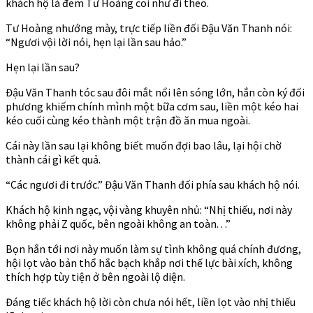
khách hộ là đem Tư Hoàng coi như đi theo.
Tư Hoàng nhướng mày, trực tiếp liền đối Đậu Văn Thanh nói:
“Ngươi vội lời nói, hẹn lại lần sau hảo.”
Hẹn lại lần sau?
Đậu Văn Thanh tóc sau đôi mắt nổi lên sóng lớn, hắn còn ký đối
phương khiếm chính mình một bữa cơm sau, liền một kéo hai
kéo cuối cùng kéo thành một trận đồ ăn mua ngoài.
Cái này lần sau lại không biết muốn đợi bao lâu, lại hội chờ
thành cái gì kết quả.
“Các ngươi đi trước.” Đậu Văn Thanh đối phía sau khách hộ nói.
Khách hộ kinh ngạc, vội vàng khuyên nhủ: “Nhị thiếu, nơi này
không phải Z quốc, bên ngoài không an toàn. . .”
Bọn hắn tới nơi này muốn làm sự tình không quá chính đương,
hội lọt vào bản thổ hắc bạch khắp nơi thế lực bài xích, không
thích hợp tùy tiện ở bên ngoài lộ diện.
Đáng tiếc khách hộ lời còn chưa nói hết, liền lọt vào nhị thiếu