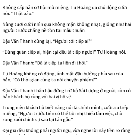
Không cấp hắn cơ hội mở miệng, Tư Hoàng đã chủ động cười
nói: “Thật xảo.”
Nàng tươi cười nhìn qua không mặn không nhạt, giống như hai
người trước chẳng hề tồn tại mâu thuẫn.
Đậu Văn Thanh dừng lại, “Ngươi tới tiếp ai?”
“Đừng quản tiếp ai, hiện tại đều là tiếp ngươi.” Tư Hoàng nói.
Đậu Văn Thanh: “Đã là tiếp ta liền đi thôi.”
Tư Hoàng không có động, ánh mắt đầu hướng phía sau của
hắn, “Có thời gian cùng ta nói chuyện phiếm?”
Đậu Văn Thanh thân hậu đứng trừ bỏ Sài Lượng ở ngoài, còn có
hắn khách hộ cùng với hai vị hộ vệ.
Trung niên khách hộ biết nàng nói là chính mình, cười a a tiếp
miệng, “Ngươi trước tiên có thể bồi nhị thiếu làm việc, chờ
xong xuôi chính sự sau lại tán gẫu.”
Đại gia đều không phải người ngu, vừa nghe lời này liền rõ ràng