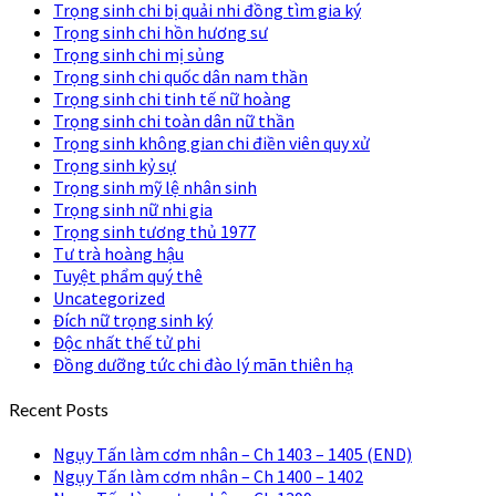
Trọng sinh chi bị quải nhi đồng tìm gia ký
Trọng sinh chi hồn hương sư
Trọng sinh chi mị sủng
Trọng sinh chi quốc dân nam thần
Trọng sinh chi tinh tế nữ hoàng
Trọng sinh chi toàn dân nữ thần
Trọng sinh không gian chi điền viên quy xử
Trọng sinh kỷ sự
Trọng sinh mỹ lệ nhân sinh
Trọng sinh nữ nhi gia
Trọng sinh tương thủ 1977
Tư trà hoàng hậu
Tuyệt phẩm quý thê
Uncategorized
Đích nữ trọng sinh ký
Độc nhất thế tử phi
Đồng dưỡng tức chi đào lý mãn thiên hạ
Recent Posts
Ngụy Tấn làm cơm nhân – Ch 1403 – 1405 (END)
Ngụy Tấn làm cơm nhân – Ch 1400 – 1402