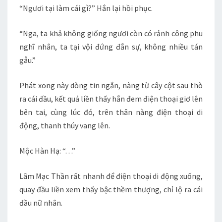
“Ngươi tại làm cái gì?” Hắn lại hồi phục.
“Nga, ta khả không giống ngươi còn có rảnh công phu
nghĩ nhân, ta tại vội đứng đắn sự, không nhiều tán
gẫu.”
Phát xong này dòng tin ngắn, nàng từ cây cột sau thò
ra cái đầu, kết quả liền thấy hắn đem điện thoại giơ lên
bên tai, cùng lúc đó, trên thân nàng điện thoại di
động, thanh thúy vang lên.
Mộc Hàn Hạ: “. . .”
Lâm Mạc Thần rất nhanh để điện thoại di động xuống,
quay đầu liền xem thấy bậc thềm thượng, chỉ lộ ra cái
đầu nữ nhân.