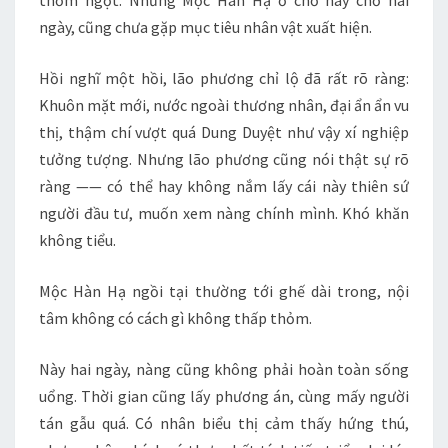
thơm ngọt. Nhưng Mộc Hàn Hạ ở chỗ này chờ hai
ngày, cũng chưa gặp mục tiêu nhân vật xuất hiện.
Hồi nghĩ một hồi, lão phương chỉ lộ đã rất rõ ràng:
Khuôn mặt mới, nước ngoài thương nhân, đại ẩn ẩn vu
thị, thậm chí vượt quá Dung Duyệt như vậy xí nghiệp
tưởng tượng. Nhưng lão phương cũng nói thật sự rõ
ràng —— có thể hay không nắm lấy cái này thiên sứ
người đầu tư, muốn xem nàng chính mình. Khó khăn
không tiểu.
Mộc Hàn Hạ ngồi tại thường tới ghế dài trong, nội
tâm không có cách gì không thấp thỏm.
Này hai ngày, nàng cũng không phải hoàn toàn sống
uổng. Thời gian cũng lấy phương án, cùng mấy người
tán gẫu quá. Có nhân biểu thị cảm thấy hứng thú,