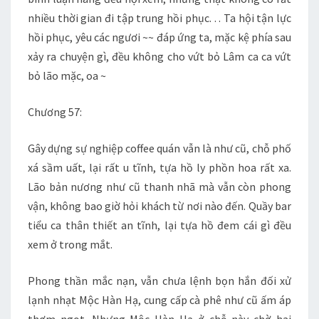
nhiều thời gian đi tập trung hồi phục. . . Ta hội tận lực
hồi phục, yêu các ngươi ~~ đáp ứng ta, mặc kệ phía sau
xảy ra chuyện gì, đều không cho vứt bỏ Lâm ca ca vứt
bỏ lão mặc, oa ~
Chương 57:
Gây dựng sự nghiệp coffee quán vẫn là như cũ, chỗ phố
xá sầm uất, lại rất u tĩnh, tựa hồ ly phồn hoa rất xa.
Lão bản nương như cũ thanh nhã mà vẫn còn phong
vận, không bao giờ hỏi khách từ nơi nào đến. Quầy bar
tiểu ca thân thiết an tĩnh, lại tựa hồ đem cái gì đều
xem ở trong mắt.
Phong thần mắc nạn, vẫn chưa lệnh bọn hắn đối xử
lạnh nhạt Mộc Hàn Hạ, cung cấp cà phê như cũ ấm áp