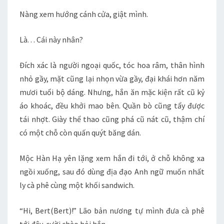
Nàng xem hướng cánh cửa, giật mình.
Là. . . Cái này nhân?
Đích xác là người ngoại quốc, tóc hoa râm, thân hình
nhỏ gầy, mặt cũng lại nhọn vừa gầy, đại khái hơn năm
mươi tuổi bộ dáng. Nhưng, hắn ăn mặc kiện rất cũ kỷ
áo khoác, đều khởi mao bên. Quần bò cũng tẩy được
tái nhợt. Giày thể thao cũng phá cũ nát cũ, thậm chí
có một chỗ còn quấn quýt băng dán.
Mộc Hàn Hạ yên lặng xem hắn đi tới, ở chỗ không xa
ngồi xuống, sau đó dùng địa đạo Anh ngữ muốn nhất
ly cà phê cùng một khối sandwich.
“Hi, Bert(Bert)!” Lão bản nương tự mình đưa cà phê