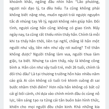
khoảnh khắc, ngẩng đầu nhìn hắn: “Lão phương,
ngươi nói đạo lý, ta đều hiểu. Ta cũng không phải
không biết nặng nhẹ, muốn ngươi trái ngược nguyên
tắc đi nhúng tay. Về lý, ngươi không nên giúp hắn. Đối
tình, ngươi cùng hắn cũng không có giao tình. Mấy
ngày nay, ta cũng rất thiếu nhìn thấy hắn. Chính là mỗi
khi ta thấy hắn thời, liền tại nghĩ, chẳng lẽ hắn một
người như vậy, liền nên như vậy rơi xuống? Trở thân
không được? Người thắng làm vua, người thua làm
giặc, ta biết. Nhưng ta cảm thấy, này là không công
bình a. Hắn còn như vậy tuổi trẻ, mới 26 tuổi, chính là
đối thủ đâu? Là tại thương trường hỗn hảo nhiều năm
cáo già. Ai còn không có tuổi trẻ khinh cuồng đi sai
bước nhầm thời điểm? Hơn nữa hắn không có bất cứ
cái gì bối cảnh, chỉ dựa vào chính mình đầu óc cùng nỗ
lực, liền sáng tạo ra từng cái tân buôn bán hình thức,
khiến cho mọi người đều chấn kinh. Khả những kia