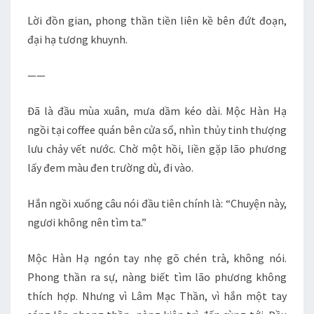
Lời đồn gian, phong thần tiền liên kề bên đứt đoạn,
đại hạ tương khuynh.
——
Đã là đầu mùa xuân, mưa dầm kéo dài. Mộc Hàn Hạ
ngồi tại coffee quán bên cửa sổ, nhìn thủy tinh thượng
lưu chảy vết nước. Chờ một hồi, liền gặp lão phương
lấy đem màu đen trường dù, đi vào.
Hắn ngồi xuống câu nói đầu tiên chính là: “Chuyện này,
ngươi không nên tìm ta.”
Mộc Hàn Hạ ngón tay nhẹ gõ chén trà, không nói.
Phong thần ra sự, nàng biết tìm lão phương không
thích hợp. Nhưng vì Lâm Mạc Thần, vì hắn một tay