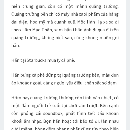
hiên trung gian, còn có một mảnh quảng trường.
Quảng trường bên chỉ có mấy nhà xa xỉ phẩm cửa hàng
đại diện, hoa mỹ mà quạnh quẽ. Mộc Hàn Hạ xa xa đi
theo Lâm Mạc Thần, xem hắn thân ảnh đi qua ở trên
quảng trường, không biết sao, cũng không muốn gọi
hắn.
Hắn tại Starbucks mua ly cà phê.
Hắn bưng cà phê đứng tại quảng trường bên, màu đen
áo khoác ngoài, dáng người yểu điệu, thần sắc sơ đạm.
Hôm nay quảng trường thượng còn tính náo nhiệt, có
một đám người trẻ tuổi tại chơi ván trượt. Bên cạnh
còn phóng cái soundbox, phát hình tiết tấu khoan
khoái âm nhạc. Bọn hắn hoạt tới bão tố đi, lẫn nhau
cười mắng, bóng đêm phảng phất cũng tùy theo biến