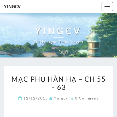
Skip
YINGCV
Togg
to
navig
content
YINGCV
Truyện Ngôn Tình Convert
MẠC
MẠC PHỤ HÀN HẠ – CH 55
PHỤ
– 63
HÀN
HẠ
Comments
12/12/2015
Yingcv
0 Comment
–
CH
55