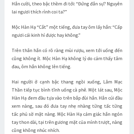
Hắn cười, theo bậc thềm đi tới: “Đứng đắn sự? Nguyên
lai ngươi thích rình coi ta?”
Mộc Hàn Hạ “Cắt” một tiếng, đưa tay ôm lấy hắn: “Cấp
ngươi cái kinh hỉ được hay không.”
Trên thân hắn có rõ ràng mùi rượu, xem tới uống đến
cũng không ít. Mộc Hàn Hạ không lý do cảm thấy tâm
đau, ôm hắn không lên tiếng.
Hai người ở cạnh bậc thang ngồi xuống, Lâm Mạc
Thần tiếp tục bình tĩnh uống cà phê. Một lát sau, Mộc
Hàn Hạ đem đầu tựa vào trên bắp đùi hắn. Hắn cúi đầu
xem nàng, sau đó đưa tay nhẹ nhàng từng tấc từng
tấc phủ sờ mặt nàng. Mộc Hàn Hạ cảm giác hắn ngón
tay thon dài, tại trên gương mặt của mình trượt, nàng
cũng không nhúc nhích.