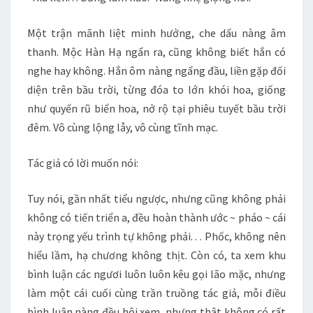
Một trận mãnh liệt minh hưởng, che dấu nàng âm
thanh. Mộc Hàn Hạ ngẩn ra, cũng không biết hắn có
nghe hay không. Hắn ôm nàng ngẩng đầu, liền gặp đối
diện trên bầu trời, từng đóa to lớn khói hoa, giống
như quyến rũ biển hoa, nở rộ tại phiêu tuyết bầu trời
đêm. Vô cùng lộng lẫy, vô cùng tĩnh mạc.
Tác giả có lời muốn nói:
Tuy nói, gần nhất tiểu ngược, nhưng cũng không phải
không có tiến triển a, đều hoàn thành ước ~ pháo ~ cái
này trọng yếu trình tự không phải. . . Phốc, không nên
hiểu lầm, hạ chương không thịt. Còn có, ta xem khu
bình luận các ngươi luôn luôn kêu gọi lão mặc, nhưng
làm một cái cuối cùng trần truồng tác giả, mỗi điều
bình luận nàng đều hội xem, nhưng thật không có rất