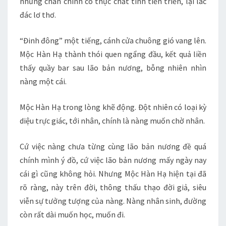
nhưng chân chính có thực chất tính tiến triển, lại lác
đác lơ thơ.
“Đinh đông” một tiếng, cánh cửa chuông gió vang lên.
Mộc Hàn Hạ thành thói quen ngẩng đầu, kết quả liền
thấy quầy bar sau lão bản nương, bỗng nhiên nhìn
nàng một cái.
Mộc Hàn Hạ trong lòng khẽ động. Đột nhiên có loại kỳ
diệu trực giác, tới nhân, chính là nàng muốn chờ nhân.
Cứ việc nàng chưa từng cùng lão bản nương đề quá
chính mình ý đồ, cứ việc lão bản nương mấy ngày nay
cái gì cũng không hỏi. Nhưng Mộc Hàn Hạ hiện tại đã
rõ ràng, này trên đời, thông thấu thạo đời giả, siêu
viễn sự tưởng tượng của nàng. Nàng nhân sinh, đường
còn rất dài muốn học, muốn đi.