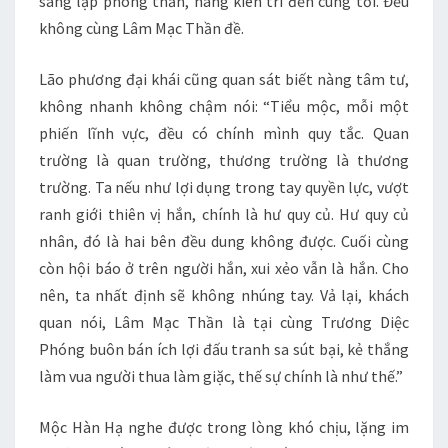
sáng lập phong thần, nàng kiên trì đến cùng tới. Đều
không cùng Lâm Mạc Thần đề.
Lão phương đại khái cũng quan sát biết nàng tâm tư,
không nhanh không chậm nói: “Tiểu mộc, mỗi một
phiến lĩnh vực, đều có chính mình quy tắc. Quan
trường là quan trường, thương trường là thương
trường. Ta nếu như lợi dụng trong tay quyền lực, vượt
ranh giới thiên vị hắn, chính là hư quy củ. Hư quy củ
nhân, đó là hai bên đều dung không được. Cuối cùng
còn hội báo ở trên người hắn, xui xẻo vẫn là hắn. Cho
nên, ta nhất định sẽ không nhúng tay. Vả lại, khách
quan nói, Lâm Mạc Thần là tại cùng Trương Diệc
Phóng buôn bán ích lợi đấu tranh sa sút bại, kẻ thắng
làm vua người thua làm giặc, thế sự chính là như thế.”
Mộc Hàn Hạ nghe được trong lòng khó chịu, lặng im