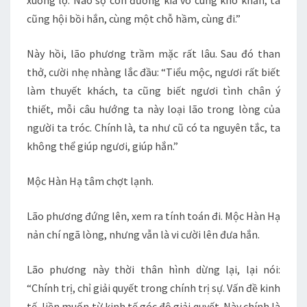
xuống lộ. Nào sợ con đường kia vô cùng khó khăn, ta
cũng hội bồi hắn, cùng một chỗ hầm, cùng đi.”
Này hồi, lão phương trầm mặc rất lâu. Sau đó than
thở, cười nhẹ nhàng lắc đầu: “Tiểu mộc, ngươi rất biết
làm thuyết khách, ta cũng biết ngươi tình chân ý
thiết, mỗi câu hướng ta này loại lão trong lòng của
người ta tróc. Chính là, ta như cũ có ta nguyên tắc, ta
không thể giúp ngươi, giúp hắn.”
Mộc Hàn Hạ tâm chợt lạnh.
Lão phương đứng lên, xem ra tính toán đi. Mộc Hàn Hạ
nản chí ngã lòng, nhưng vẫn là vi cười lên đưa hắn.
Lão phương này thời thân hình dừng lại, lại nói:
“Chính trị, chỉ giải quyết trong chính trị sự. Vấn đề kinh
tế, liền muốn từ kinh tế góc độ giải quyết. Này chính là