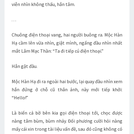
viễn nhìn không thấu, hắn tâm.
. . .
Chuông điện thoại vang, hai người buông ra. Mộc Hàn
Hạ cầm lên vừa nhìn, giật mình, ngẩng đầu nhìn nhất
mắt Lâm Mạc Thần: “Ta đi tiếp cú điện thoại.”
Hắn gật đầu.
Mộc Hàn Hạ đi ra ngoài hai bước, lại quay đầu nhìn xem
hắn đứng ở chỗ cũ thân ảnh, này mới tiếp khởi:
“Hello!”
Là biển cả bờ bên kia gọi điện thoại tới, chọc được
nàng tâm bùm, bùm nhảy. Đối phương cười hỏi nàng
mấy cái xin trong tài liệu vấn đề, sau đó cũng không có