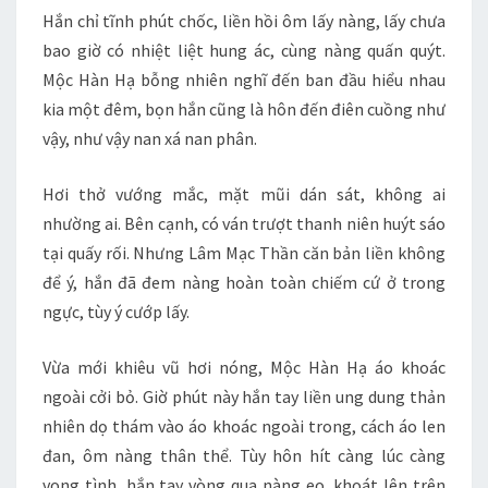
Hắn chỉ tĩnh phút chốc, liền hồi ôm lấy nàng, lấy chưa
bao giờ có nhiệt liệt hung ác, cùng nàng quấn quýt.
Mộc Hàn Hạ bỗng nhiên nghĩ đến ban đầu hiểu nhau
kia một đêm, bọn hắn cũng là hôn đến điên cuồng như
vậy, như vậy nan xá nan phân.
Hơi thở vướng mắc, mặt mũi dán sát, không ai
nhường ai. Bên cạnh, có ván trượt thanh niên huýt sáo
tại quấy rối. Nhưng Lâm Mạc Thần căn bản liền không
để ý, hắn đã đem nàng hoàn toàn chiếm cứ ở trong
ngực, tùy ý cướp lấy.
Vừa mới khiêu vũ hơi nóng, Mộc Hàn Hạ áo khoác
ngoài cởi bỏ. Giờ phút này hắn tay liền ung dung thản
nhiên dọ thám vào áo khoác ngoài trong, cách áo len
đan, ôm nàng thân thể. Tùy hôn hít càng lúc càng
vong tình, hắn tay vòng qua nàng eo, khoát lên trên