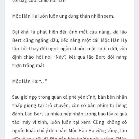
tới đây, cười chào hỏi hắn.
Mộc Hàn Hạ luôn luôn ung dung thản nhiên xem.
Đại khái là phát hiện đến ánh mắt của nàng, kia lão
Bert cũng ngẩng đầu, liếc nàng một cái. Mộc Hàn Hạ
lập tức thay đổi ngọt ngào khuôn mặt tươi cười, vừa
định chào hỏi nói “Này”, kết quả lão Bert đối nàng
trợn trắng mắt.
Mộc Hàn Hạ: “. . .”
Sau giờ ngọ trong quán cà phê yên tĩnh, bàn bên nhân
thấp giọng tại trò chuyện, còn có bàn phím bị tiếng
đánh. Lão Bert từ nhiều nếp nhăn trong bao lấy ra quả
táo máy vi tính, luôn luôn tại xem. Cũng không có
người khác chú ý đến hắn. Mộc Hàn Hạ vững vàng, lần
nữa lộ ra cười, đi đến hắn bàn trước ngồi xuống: “Này,