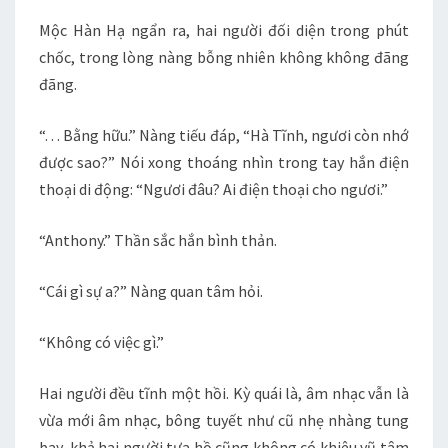
Mộc Hàn Hạ ngẩn ra, hai người đối diện trong phút
chốc, trong lòng nàng bỗng nhiên không không đãng
đãng.
“. . . Bằng hữu.” Nàng tiếu đáp, “Hà Tĩnh, ngươi còn nhớ
được sao?” Nói xong thoáng nhìn trong tay hắn điện
thoại di động: “Ngươi đâu? Ai điện thoại cho ngươi.”
“Anthony.” Thần sắc hắn bình thản.
“Cái gì sự a?” Nàng quan tâm hỏi.
“Không có việc gì.”
Hai người đều tĩnh một hồi. Kỳ quái là, âm nhạc vẫn là
vừa mới âm nhạc, bông tuyết như cũ nhẹ nhàng tung
bay, khả hai người tựa hồ cũng không có khiêu vũ tâm