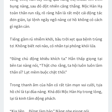
bụng nàng, sau đó đột nhiên căng thẳng. Mộc Hàn Hạ
toàn thân run rẩy, rõ ràng hắn là rất một cái động tác
đơn giản, lại lệnh ngây ngô nàng cơ hồ không có cách
gì ngăn cản.
Tiếng gầm rú nhiễm khởi, bầu trời xẹt qua bệnh trùng
tơ. Không biết nơi nào, có nhân tại phóng khói lửa.
“Đừng chủ động khiêu khích ta.” Hắn thấp giọng tại
bên tai nàng nói, “Thật cho rằng, ta hội luôn luôn làm
thân sĩ? Lạt mềm buộc chặt thôi.”
Trong thanh âm của hắn có rất tản mạn vui cười, tựa
hồ chỉ là tại đùa nàng. Khả đối Mộc Hàn Hạ trong lòng,
lại là kinh tâm động phách.
“Kia liền. . . Đừng làm hảo.” Nàng nhẹ giọng nói.