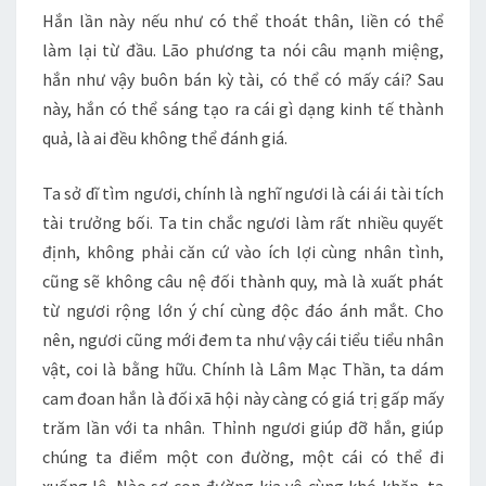
Hắn lần này nếu như có thể thoát thân, liền có thể
làm lại từ đầu. Lão phương ta nói câu mạnh miệng,
hắn như vậy buôn bán kỳ tài, có thể có mấy cái? Sau
này, hắn có thể sáng tạo ra cái gì dạng kinh tế thành
quả, là ai đều không thể đánh giá.
Ta sở dĩ tìm ngươi, chính là nghĩ ngươi là cái ái tài tích
tài trưởng bối. Ta tin chắc ngươi làm rất nhiều quyết
định, không phải căn cứ vào ích lợi cùng nhân tình,
cũng sẽ không câu nệ đối thành quy, mà là xuất phát
từ ngươi rộng lớn ý chí cùng độc đáo ánh mắt. Cho
nên, ngươi cũng mới đem ta như vậy cái tiểu tiểu nhân
vật, coi là bằng hữu. Chính là Lâm Mạc Thần, ta dám
cam đoan hắn là đối xã hội này càng có giá trị gấp mấy
trăm lần với ta nhân. Thỉnh ngươi giúp đỡ hắn, giúp
chúng ta điểm một con đường, một cái có thể đi