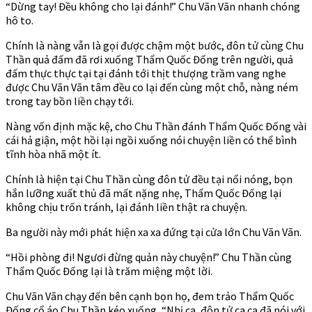
“Dừng tay! Đều không cho lại đánh!” Chu Vãn Vãn nhanh chóng
hô to.
Chính là nàng vẫn là gọi được chậm một bước, đôn tử cùng Chu
Thần quả đấm đã rơi xuống Thẩm Quốc Đống trên người, quả
đấm thực thực tại tại đánh tới thịt thượng trầm vang nghe
được Chu Vãn Vãn tâm đều co lại đến cùng một chỗ, nàng ném
trong tay bồn liền chạy tới.
Nàng vốn định mặc kệ, cho Chu Thần đánh Thẩm Quốc Đống vài
cái hả giận, một hồi lại ngồi xuống nói chuyện liền có thể bình
tĩnh hòa nhã một ít.
Chính là hiện tại Chu Thần cùng đôn tử đều tại nổi nóng, bọn
hắn lưỡng xuất thủ đã mất nặng nhẹ, Thẩm Quốc Đống lại
không chịu trốn tránh, lại đánh liền thật ra chuyện.
Ba người này mới phát hiện xa xa đứng tại cửa lớn Chu Vãn Vãn.
“Hồi phòng đi! Ngươi đừng quản này chuyện!” Chu Thần cùng
Thẩm Quốc Đống lại là trăm miệng một lời.
Chu Vãn Vãn chạy đến bên cạnh bọn họ, đem trảo Thẩm Quốc
Đống cổ áo Chu Thần kéo xuống, “Nhị ca, đôn tử ca ca đã nói với