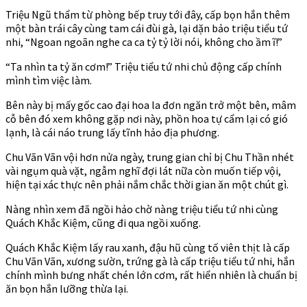
Triệu Ngũ thẩm từ phòng bếp truy tới đây, cấp bọn hắn thêm
một bàn trái cây cùng tam cái đùi gà, lại dặn bảo triệu tiểu tứ
nhi, “Ngoan ngoãn nghe ca ca tỷ tỷ lời nói, không cho ầm ĩ!”
“Ta nhìn ta tỷ ăn cơm!” Triệu tiểu tứ nhi chủ động cấp chính
mình tìm việc làm.
Bên này bị mấy gốc cao đại hoa la đơn ngăn trở một bên, mâm
cỗ bên đó xem không gặp nơi này, phồn hoa tự cẩm lại có gió
lạnh, là cái náo trung lấy tĩnh hảo địa phương.
Chu Vãn Vãn vội hơn nửa ngày, trung gian chỉ bị Chu Thần nhét
vài ngụm quà vặt, ngẫm nghĩ đợi lát nữa còn muốn tiếp vội,
hiện tại xác thực nên phải nắm chắc thời gian ăn một chút gì.
Nàng nhìn xem đã ngồi hảo chờ nàng triệu tiểu tứ nhi cùng
Quách Khắc Kiệm, cũng đi qua ngồi xuống.
Quách Khắc Kiệm lấy rau xanh, đậu hũ cùng tố viên thịt là cấp
Chu Vãn Vãn, xương sườn, trứng gà là cấp triệu tiểu tứ nhi, hắn
chính mình bưng nhất chén lớn cơm, rất hiển nhiên là chuẩn bị
ăn bọn hắn lưỡng thừa lại.