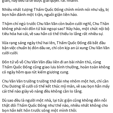
gian, này đều là sẽ được giải quyết rất nhanh.
Nhiều nhất tượng Thẩm Quốc Đống chính mình nói như vậy, bị
bọn hắn đánh một trận, nguôi giận liền hảo.
Thậm chí ngủ trước Chu Vãn Vãn còn buồn cười nghĩ, Chu Thần
không phải nói đôn tử bài ngoại sao? Này hảo, một chút nội bộ
tiêu hóa hai cái, về sau hắn có thể thiếu lo lắng rất nhiều sự.
Vừa rạng sáng ngày thứ hai lên, Thẩm Quốc Đống đã bắt đầu
bận việc chuẩn bị đón dâu xe, chỉ còn kịp an ủi xung Chu Vãn Vãn
cười cười.
Đôn tử vỗ vỗ Chu Vãn Vãn đầu liền đi an bài nhân thủ, cùng
Thẩm Quốc Đống cũng giao lưu bình thường, hoàn toàn không
có ngày hôm qua rút kiếm giương cung.
Chu Vãn Vãn trường trường thở dài nhẹ nhõm một hơi, chỉ cần
Chu Dương lễ cưới có thể kết thúc mỹ mãn, về sau bọn hắn mấy
cái thế nào giày vò nàng đều không cần lo lắng.
Dù sao đều là người một nhà, lại tức giận cũng không đến nỗi
thật đối Thẩm Quốc Đống như thế nào, nhiều nhất không cho
bọn hắn kết hôn trước sống một mình thôi.