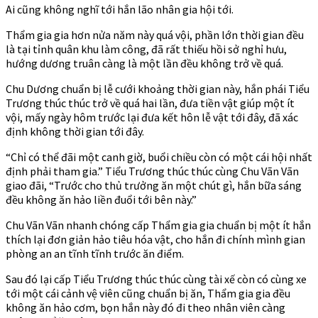
Ai cũng không nghĩ tới hắn lão nhân gia hội tới.
Thẩm gia gia hơn nửa năm này quá vội, phần lớn thời gian đều
là tại tỉnh quân khu làm công, đã rất thiếu hồi sở nghỉ hưu,
hướng dương truân càng là một lần đều không trở về quá.
Chu Dương chuẩn bị lễ cưới khoảng thời gian này, hắn phái Tiểu
Trương thúc thúc trở về quá hai lần, đưa tiền vật giúp một ít
vội, mấy ngày hôm trước lại đưa kết hôn lễ vật tới đây, đã xác
định không thời gian tới đây.
“Chỉ có thể đãi một canh giờ, buổi chiều còn có một cái hội nhất
định phải tham gia.” Tiểu Trương thúc thúc cùng Chu Vãn Vãn
giao đãi, “Trước cho thủ trưởng ăn một chút gì, hắn bữa sáng
đều không ăn hảo liền đuổi tới bên này.”
Chu Vãn Vãn nhanh chóng cấp Thẩm gia gia chuẩn bị một ít hắn
thích lại đơn giản hảo tiêu hóa vật, cho hắn đi chính mình gian
phòng an an tĩnh tĩnh trước ăn điểm.
Sau đó lại cấp Tiểu Trương thúc thúc cùng tài xế còn có cùng xe
tới một cái cảnh vệ viên cũng chuẩn bị ăn, Thẩm gia gia đều
không ăn hảo cơm, bọn hắn này đó đi theo nhân viên càng