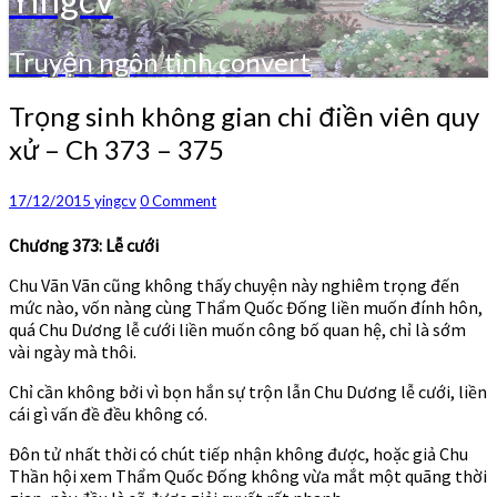
Truyện ngôn tình convert
Trọng
Trọng sinh không gian chi điền viên quy
sinh
xử – Ch 373 – 375
không
gian
chi
Comments
17/12/2015
yingcv
0 Comment
điền
viên
Chương 373: Lễ cưới
quy
Chu Vãn Vãn cũng không thấy chuyện này nghiêm trọng đến
xử
mức nào, vốn nàng cùng Thẩm Quốc Đống liền muốn đính hôn,
–
quá Chu Dương lễ cưới liền muốn công bố quan hệ, chỉ là sớm
Ch
vài ngày mà thôi.
373
–
Chỉ cần không bởi vì bọn hắn sự trộn lẫn Chu Dương lễ cưới, liền
375
cái gì vấn đề đều không có.
Đôn tử nhất thời có chút tiếp nhận không được, hoặc giả Chu
Thần hội xem Thẩm Quốc Đống không vừa mắt một quãng thời