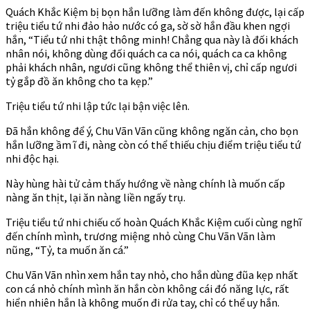
Quách Khắc Kiệm bị bọn hắn lưỡng làm đến không được, lại cấp
triệu tiểu tứ nhi đảo hảo nước có ga, sờ sờ hắn đầu khen ngợi
hắn, “Tiểu tứ nhi thật thông minh! Chẳng qua này là đối khách
nhân nói, không dùng đối quách ca ca nói, quách ca ca không
phải khách nhân, ngươi cũng không thể thiên vị, chỉ cấp ngươi
tỷ gắp đồ ăn không cho ta kẹp.”
Triệu tiểu tứ nhi lập tức lại bận việc lên.
Đã hắn không để ý, Chu Vãn Vãn cũng không ngăn cản, cho bọn
hắn lưỡng ầm ĩ đi, nàng còn có thể thiếu chịu điểm triệu tiểu tứ
nhi độc hại.
Này hùng hài tử cảm thấy hướng về nàng chính là muốn cấp
nàng ăn thịt, lại ăn nàng liền ngấy trụ.
Triệu tiểu tứ nhi chiếu cố hoàn Quách Khắc Kiệm cuối cùng nghĩ
đến chính mình, trương miệng nhỏ cùng Chu Vãn Vãn làm
nũng, “Tỷ, ta muốn ăn cá.”
Chu Vãn Vãn nhìn xem hắn tay nhỏ, cho hắn dùng đũa kẹp nhất
con cá nhỏ chính mình ăn hắn còn không cái đó năng lực, rất
hiển nhiên hắn là không muốn đi rửa tay, chỉ có thể uy hắn.