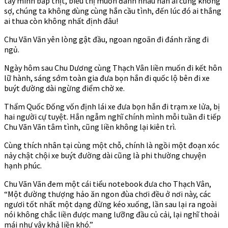
tay mình bắp thịt, biểu thị muốn đánh nhau hắn ai cũng không
sợ, chúng ta không dùng cùng hắn cầu tình, đến lúc đó ai thắng
ai thua còn không nhất định đâu!
Chu Vãn Vãn yên lòng gật đầu, ngoan ngoãn đi đánh răng đi
ngủ.
Ngày hôm sau Chu Dương cùng Thạch Vân liền muốn đi kết hôn
lữ hành, sáng sớm toàn gia đưa bọn hắn đi quốc lộ bên đi xe
buýt đường dài ngừng điểm chờ xe.
Thẩm Quốc Đống vốn định lái xe đưa bọn hắn đi trạm xe lửa, bị
hai người cự tuyệt. Hắn ngẫm nghĩ chính mình mỗi tuần đi tiếp
Chu Vãn Vãn tâm tình, cũng liền không lại kiên trì.
Cùng thích nhân tại cùng một chỗ, chính là ngồi một đoạn xóc
nảy chật chội xe buýt đường dài cũng là phi thường chuyện
hạnh phúc.
Chu Vãn Vãn đem một cái tiểu notebook đưa cho Thạch Vân,
“Một đường thượng hảo ăn ngon đùa chơi đều ở nơi này, các
ngươi tốt nhất một dạng đừng kéo xuống, lần sau lại ra ngoài
nói không chắc liền được mang lưỡng đầu củ cải, lại nghĩ thoải
mái như vậy khả liền khó.”