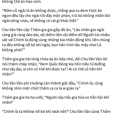
không thể ăn hảo cơm.
“Mâm cỗ ngài là ăn không được, chẳng qua ta đem thức ăn
ngon đều lấy cho ngài tới đây một phần, trừ bỏ không nhân bồi
ngài uống rượu, sẽ không có cái gì khác biệt.”
Chu Vãn Vãn cấp Thẩm gia gia gắp đồ ăn, “Lão nhân gia ngài
càng già càng dẻo dai, vội điểm liền vội điểm đi! Người tài nhiều
vất vả! Chính là đừng cùng những kia nhân động khí, liên chúng
ta đều không nỡ bỏ khí ngài, bọn hắn tính lão mấy nha! Là
không phải?”
Thẩm gia gia hài lòng thỏa dạ ăn bếp nhỏ, đối Chu Vãn Vãn lời
nói thâm chấp nhận, “Đem Quốc Đống kia hỗn tiểu tử dưỡng
như vậy đại, ai còn có thể khí được ta? ! Ai có thể có hắn khí
nhân?”
Chu Vãn Vãn phi thường tán thành gật đầu, “Chính là, cũng
không nhìn một chút thẩm ca ca là ai giáo ra.”
Thẩm gia gia ha ha cười, “Ngươi này tiểu gia hỏa so hắn hội khí
nhân!”
“Chính là ta không nỡ bỏ khí ngài nột!” Chu Vãn Vãn cùng Thẩm