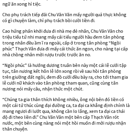
ngữ ăn xong hỉ tiệc.
Cho phụ trách tiếp đãi Chu Vãn Vãn mấy người quả thực không
có gì chuyện làm, chỉ phụ trách bồi cười liền đi.
Cao hứng phấn khởi đưa đi nhà mẹ đẻ nhân, Chu Vãn Vãn cho
triệu tiểu tứ nhi mang mấy cái tiểu người hầu đem tân phòng
trong nhân đều ầm ĩ ra ngoài, cấp ở trong tân phòng “Ngồi
phúc” Thạch Vân đưa đi mấy cái thức ăn ngon, cho nàng tại cấp
nhà chồng nhân mời rượu trước trước ăn no.
“Ngồi phúc” là hướng dương truân bên này một cái lễ cưới tập
tục, tân nương kết hôn lễ lớn xong rồi về sau hồi tân phòng
trên giường đất ngồi, đem đồ cưới đều bày ra, cho tới tham gia
lễ cưới nữ khách vào tân phòng tham quan, cũng cùng tân
nương nói mấy câu, nhận thức một chút.
“Chúng ta gia thân thích không nhiều, ông nội bên đó liền có
một cái tứ thúc cùng đại đường ca, ta đại ca khẳng định chính là
mang ngươi đi lướt qua, không cần lo lắng, xem ta đại ca thái
độ đi theo liền đi.” Chu Vãn Vãn một bên cấp Thạch Vân rót
nước, một bên cùng nàng nói một hồi muốn đi mời rượu nhận
thân chuyện.