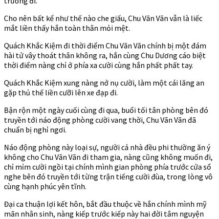
trường đi.
Cho nên bất kể như thế nào che giấu, Chu Vãn Vãn vẫn là liếc
mắt liền thấy hắn toàn thân mỏi mệt.
Quách Khắc Kiệm đi thời điểm Chu Vãn Vãn chính bị một đám
hài tử vây thoát thân không ra, hắn cùng Chu Dương cáo biệt
thời điểm nàng chỉ ở phía xa cười cùng hắn phất phất tay.
Quách Khắc Kiệm xung nàng nở nụ cười, làm một cái lăng an
gặp thủ thế liền cưỡi lên xe đạp đi.
Bận rộn một ngày cuối cùng đi qua, buổi tối tân phòng bên đó
truyền tới náo động phòng cười vang thời, Chu Vãn Vãn đã
chuẩn bị nghỉ ngơi.
Náo động phòng này loại sự, người cả nhà đều phi thường ăn ý
không cho Chu Vãn Vãn đi tham gia, nàng cũng không muốn đi,
chỉ mỉm cười ngồi tại chính mình gian phòng phía trước cửa sổ
nghe bên đó truyền tới từng trận tiếng cười đùa, trong lòng vô
cùng hạnh phúc yên tĩnh.
Đại ca thuận lợi kết hôn, bắt đầu thuộc về hắn chính mình mỹ
mãn nhân sinh, nàng kiếp trước kiếp này hai đời tâm nguyện