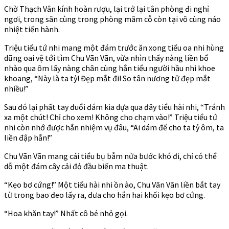
Chờ Thạch Vân kính hoàn rượu, lại trở lại tân phòng đi nghỉ
ngơi, trong sân cùng trong phòng mâm cỗ còn tại vô cùng náo
nhiệt tiến hành.
Triệu tiểu tứ nhi mang một đám trước ăn xong tiểu oa nhi hùng
dũng oai vệ tới tìm Chu Vãn Vãn, vừa nhìn thấy nàng liền bổ
nhào qua ôm lấy nàng chân cùng hắn tiểu người hầu nhi khoe
khoang, “Này là ta tỷ! Đẹp mắt đi! So tân nương tử đẹp mắt
nhiều!”
Sau đó lại phất tay đuổi đám kia dựa qua đây tiểu hài nhi, “Tránh
xa một chút! Chỉ cho xem! Không cho chạm vào!” Triệu tiểu tứ
nhi còn nhớ được hắn nhiệm vụ đâu, “Ai dám để cho ta tỷ ôm, ta
liền đập hắn!”
Chu Vãn Vãn mang cái tiểu bụ bẫm nửa bước khó đi, chỉ có thể
dỗ một đám cây cải đỏ đầu biến ma thuật.
“Kẹo bơ cứng!” Một tiểu hài nhi ồn ào, Chu Vãn Vãn liền bắt tay
từ trong bao đeo lấy ra, đưa cho hắn hai khối kẹo bơ cứng.
“Hoa khăn tay!” Nhất cô bé nhỏ gọi.