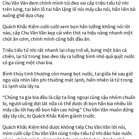
Chu Vãn Vãn đem chính mình túi đeo vai cấp triệu tiểu tứ nhi
trên lưng, tại bên lỗ tai hắn lặng lẽ nói mấy câu nói, hắn liền bò
xuống ghế dựa chạy.
Quách Khắc Kiệm cười cười xem bọn hắn lưỡng không nói lời
nào, cấp Chu Vãn Vãn kẹp cái viên thịt ra hiệu nàng nhanh một
chút ăn cơm, chính mình cũng bắt đầu ăn.
Triệu tiểu tứ nhi rất nhanh lại chạy trở về, bưng một bàn cá
chiên, lại từ trong bao đeo lấy ra lưỡng bình nhỏ quả quýt nước
có ga cùng một chai bia.
Bình thủy tinh thượng còn mang bọt nước, tại giữa hè sau giờ
ngọ vừa nhìn liền phi thường mát lạnh, hiển nhiên là từ trong
tủ lạnh vừa lấy ra.
“Chúng ta gia bia đều là cấp ta ông ngoại cùng cậu nhóm chuẩn
bị, ngươi uống đợi lát nữa có thể được đi bọn hắn kia nhiều lời
mấy câu lời hay dỗ bọn hắn cao hứng.” Chu Vãn Vãn muốn đứng
dậy lấy cốc, bị Quách Khắc Kiệm giành trước.
Quách Khắc Kiệm khó được không tiếp Chu Vãn Vãn lời nói,
mỉm cười cấp Chu Vãn Vãn cùng triệu tiểu tứ nhi đảo hảo nước