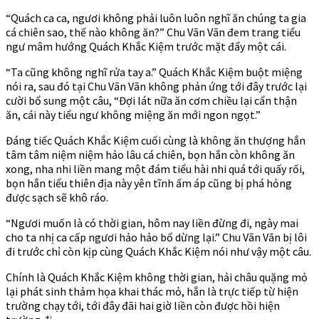
“Quách ca ca, ngươi không phải luôn luôn nghĩ ăn chúng ta gia
cá chiên sao, thế nào không ăn?” Chu Vãn Vãn đem trang tiểu
ngư mâm hướng Quách Khắc Kiệm trước mặt đẩy một cái.
“Ta cũng không nghĩ rửa tay a.” Quách Khắc Kiệm buột miệng
nói ra, sau đó tại Chu Vãn Vãn không phản ứng tới đây trước lại
cười bổ sung một câu, “Đợi lát nữa ăn cơm chiều lại cẩn thận
ăn, cái này tiểu ngư không miệng ăn mới ngon ngọt.”
Đáng tiếc Quách Khắc Kiệm cuối cùng là không ăn thượng hắn
tâm tâm niệm niệm hảo lâu cá chiên, bọn hắn còn không ăn
xong, nha nhi liền mang một đám tiểu hài nhi quá tới quấy rối,
bọn hắn tiểu thiên địa này yên tĩnh ấm áp cũng bị phá hỏng
được sạch sẽ khô ráo.
“Ngươi muốn là có thời gian, hôm nay liền đừng đi, ngày mai
cho ta nhị ca cấp ngươi hảo hảo bổ dừng lại.” Chu Vãn Vãn bị lôi
đi trước chỉ còn kịp cùng Quách Khắc Kiệm nói như vậy một câu.
Chính là Quách Khắc Kiệm không thời gian, hải châu quặng mỏ
lại phát sinh thảm họa khai thác mỏ, hắn là trực tiếp từ hiện
trường chạy tới, tới đây đãi hai giờ liền còn được hồi hiện