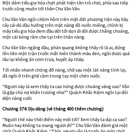
Một đám tiểu gia hỏa chợt phát hiện tân trò chơi, phía sau tiếp
trước cũng muốn tới thân Chu Vãn Vãn.
Chu Vãn Vãn ngồi chồm hỗm trên mặt đất phương tiện này bầy
cây cải đỏ đầu hướng trên mặt nàng đồ nước miếng, chính bị
mấy tiểu gia hỏa đem đầu dời tới dọn đi dời được thẳng choáng,
một cái bóng râm che tại trên thân nàng.
Chu Vãn Vãn ngẩng đầu, phản quang không thấy rõ là ai, đứng
lên liền một trận trước mắt biến thành màu đen, ngồi được quá
lâu lại không ăn cơm trưa, huyết áp thấp.
Tới nhân nhanh chóng đỡ nàng, chờ sau một lát nàng tỉnh lại,
đã ngồi ở trên ghế cầm trong tay một chén nước.
“Ngươi này là xem thấy ta cao hứng được choáng váng sao? Vẫn
là gặp chủ nợ khẩn trương nha?” Quách Khắc Kiệm ngồi tại đối
diện nàng cười.
Chương 374: Dịu dàng (vé tháng 400 thêm chương)
“Ngươi thế nào thời điểm này mới tới? Xem thấy ta đại ca sao?
Muốn hay không ta mang ngươi đi?” Chu Vãn Vãn đánh giá một
chút Quách Khắc Kiệm, “Thôi, ngươi vẫn là trước ăn một chút