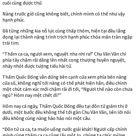
cuối cùng được thử.
Nàng trước giờ cũng không biết, chính mình có thể như vậy
hạnh phúc.
Đã từng những kia nỗ lực cùng thấp thỏm, hiện tại đều lắng
đọng lại thành nặng trình trịch hạnh phúc thỏa mãn tràn ngập
trái tim.
“Thẩm ca ca, ngươi xem, nguyệt nha nhi ra!” Chu Vãn Vãn chỉ
phía tây chậm rãi dâng lên nhất cong thượng huyền nguyệt,
nhảy nhót được tượng tiểu hài tử.
Thẩm Quốc Đống vẫn đứng bên cạnh cửa xem phía bên nàng
cửa sổ, không nghĩ tới nàng có thể phát hiện hắn, điều chỉnh
một chút cảm xúc mới chậm rãi đi tới, “Ngươi thế nào còn chưa
ngủ? Hôm nay mệt chết đi?”
Hôm nay cả ngày, Thẩm Quốc Đống đều tại đôn tử giám thị ở
dưới, một bước đều không thể tới gần Chu Vãn Vãn, liên lời nói
đều không cùng nàng hảo hảo nói một câu.
“Đôn tử ca ca, ta muốn uống nước giải khát! Ngươi cấp chính
mình cùng thẩm ca ca cũng lấy một lọ, chúng ta chúc mừng