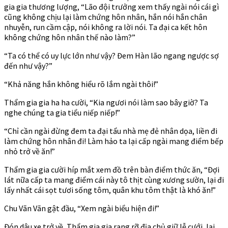
gia gia thương lượng, “Lão đội trưởng xem thấy ngài nói cái gì
cũng không chịu lại làm chứng hôn nhân, hắn nói hắn chân
nhuyễn, run cầm cập, nói không ra lời nói. Ta đại ca kết hôn
không chứng hôn nhân thế nào làm?”
“Ta có thể có uy lực lớn như vậy? Đem Hàn lão ngang ngược sợ
đến như vậy?”
“Khả năng hắn không hiểu rõ lắm ngài thôi!”
Thẩm gia gia ha ha cười, “Kia ngươi nói làm sao bây giờ? Ta
nghe chúng ta gia tiểu niếp niếp!”
“Chỉ cần ngài đừng đem ta đại tẩu nhà mẹ đẻ nhân dọa, liền đi
làm chứng hôn nhân đi! Làm hảo ta lại cấp ngài mang điểm bếp
nhỏ trở về ăn!”
Thẩm gia gia cười híp mắt xem đồ trên bàn điểm thức ăn, “Đợi
lát nữa cấp ta mang điểm cái này tô thịt cùng xương sườn, lại đi
lấy nhất cái sọt tươi sống tôm, quân khu tôm thật là khó ăn!”
Chu Vãn Vãn gật đầu, “Xem ngài biểu hiện đi!”
Đón dâu xe trở về, Thẩm gia gia rạng rỡ địa chủ giữ lễ cưới, lại