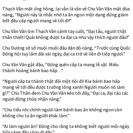
Thạch Vân mặt ửng hồng, lại vẫn là vân vê Chu Vãn Vãn mặt đùa
nàng, “Ngươi này là nhắc nhở ta ăn ngon một dạng đừng giảm
bớt đều cấp ngươi mang về tới đi!”
Chu Vãn Vãn ôm Thạch Vân cánh tay cười, “Đại tẩu, ngươi thật
thân thiết! Quái không được ta đại ca như vậy thích ngươi đâu!”
Chu Dương sờ sờ muội muội đầu dặn dò nàng, “Trước cùng Quốc
Đống hồi tuy lâm đãi vài ngày, đại ca trở về liền đi tiếp ngươi.”
Chu Vãn Vãn gật đầu, “Đừng quên cấp ta mang lễ vật. Miếu
thành hoàng bánh bao hấp. . .”
“Ngươi cấp ta thành thật đãi một hồi đi! Kia bánh bao hấp
mang về tới đều được trường lông xanh! Ngươi muốn nó làm
gì?” Chu Thần đem Chu Vãn Vãn kéo tới đây, “Đại ca, đại tẩu các
ngươi đừng thừa nhận nàng.”
“Chu tiểu nhị chính ngươi làm bánh bao ăn không ngon còn
không cho ta ăn người khác làm.”
“Ai làm ngươi ăn? Đừng cho rằng ta không biết ngươi mỗi ngày
bữa sáng đều chạy đi đâu.”