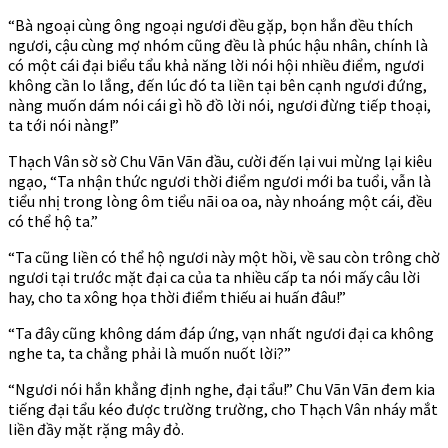
“Bà ngoại cùng ông ngoại ngươi đều gặp, bọn hắn đều thích
ngươi, cậu cùng mợ nhóm cũng đều là phúc hậu nhân, chính là
có một cái đại biểu tẩu khả năng lời nói hội nhiều điểm, ngươi
không cần lo lắng, đến lúc đó ta liền tại bên cạnh ngươi đứng,
nàng muốn dám nói cái gì hồ đồ lời nói, ngươi đừng tiếp thoại,
ta tới nói nàng!”
Thạch Vân sờ sờ Chu Vãn Vãn đầu, cười đến lại vui mừng lại kiêu
ngạo, “Ta nhận thức ngươi thời điểm ngươi mới ba tuổi, vẫn là
tiểu nhị trong lòng ôm tiểu nãi oa oa, này nhoáng một cái, đều
có thể hộ ta.”
“Ta cũng liền có thể hộ ngươi này một hồi, về sau còn trông chờ
ngươi tại trước mặt đại ca của ta nhiều cấp ta nói mấy câu lời
hay, cho ta xông họa thời điểm thiếu ai huấn đâu!”
“Ta đây cũng không dám đáp ứng, vạn nhất ngươi đại ca không
nghe ta, ta chẳng phải là muốn nuốt lời?”
“Ngươi nói hắn khẳng định nghe, đại tẩu!” Chu Vãn Vãn đem kia
tiếng đại tẩu kéo được trường trường, cho Thạch Vân nháy mắt
liền đầy mặt rặng mây đỏ.