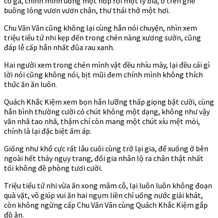
có ga, chính mình uống một hớp rơi một ly bia, ở trên ghế
buông lỏng vươn vươn chân, thư thái thở một hơi.
Chu Vãn Vãn cũng không lại cùng hắn nói chuyện, nhìn xem
triệu tiểu tứ nhi kẹp đến trong chén nàng xương sườn, cũng
đáp lễ cấp hắn nhất đũa rau xanh.
Hai người xem trong chén mình vật đều nhíu mày, lại đều cái gì
lời nói cũng không nói, bịt mũi đem chính mình không thích
thức ăn ăn luôn.
Quách Khắc Kiệm xem bọn hắn lưỡng thấp giọng bật cười, cùng
hắn bình thường cười có chút không một dạng, không như vậy
văn nhã tao nhã, thậm chí còn mang một chút xíu mệt mỏi,
chính là lại đặc biệt ấm áp.
Giống như khổ cực rất lâu cuối cùng trở lại gia, để xuống ở bên
ngoài hết thảy ngụy trang, đối gia nhân lộ ra chân thật nhất
tối không đề phòng tươi cười.
Triệu tiểu tứ nhi vừa ăn xong mâm cỗ, lại luôn luôn không đoạn
quà vặt, vô giúp vui ăn hai ngụm liền chỉ uống nước giải khát,
còn không ngừng cấp Chu Vãn Vãn cùng Quách Khắc Kiệm gắp
đồ ăn.