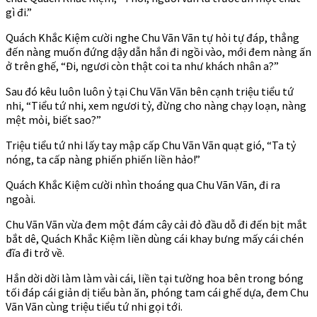
gì đi.”
Quách Khắc Kiệm cười nghe Chu Vãn Vãn tự hỏi tự đáp, thẳng
đến nàng muốn đứng dậy dẫn hắn đi ngồi vào, mới đem nàng ấn
ở trên ghế, “Đi, ngươi còn thật coi ta như khách nhân a?”
Sau đó kêu luôn luôn ỷ tại Chu Vãn Vãn bên cạnh triệu tiểu tứ
nhi, “Tiểu tứ nhi, xem ngươi tỷ, đừng cho nàng chạy loạn, nàng
mệt mỏi, biết sao?”
Triệu tiểu tứ nhi lấy tay mập cấp Chu Vãn Vãn quạt gió, “Ta tỷ
nóng, ta cấp nàng phiến phiến liền hảo!”
Quách Khắc Kiệm cười nhìn thoáng qua Chu Vãn Vãn, đi ra
ngoài.
Chu Vãn Vãn vừa đem một đám cây cải đỏ đầu dỗ đi đến bịt mắt
bắt dê, Quách Khắc Kiệm liền dùng cái khay bưng mấy cái chén
đĩa đi trở về.
Hắn dời dời làm làm vài cái, liền tại tường hoa bên trong bóng
tối đáp cái giản dị tiểu bàn ăn, phóng tam cái ghế dựa, đem Chu
Vãn Vãn cùng triệu tiểu tứ nhi gọi tới.