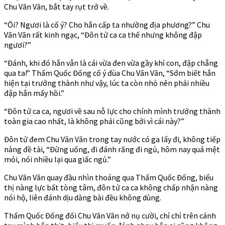
Chu Vãn Vãn, bắt tay rụt trở về.
“Ôi? Ngươi là cố ý? Cho hắn cấp ta nhường địa phương?” Chu
Vãn Vãn rất kinh ngạc, “Đôn tử ca ca thế nhưng không đập
ngươi?”
“Đánh, khi đó hắn vẫn là cái vừa đen vừa gầy khỉ con, đập chẳng
qua ta!” Thẩm Quốc Đống cố ý đùa Chu Vãn Vãn, “Sớm biết hắn
hiện tại trưởng thành như vậy, lúc ta còn nhỏ nên phải nhiều
đập hắn mấy hồi.”
“Đôn tử ca ca, ngươi về sau nỗ lực cho chính mình trưởng thành
toàn gia cao nhất, là không phải cũng bởi vì cái này?”
Đôn tử đem Chu Vãn Vãn trong tay nước có ga lấy đi, không tiếp
nàng đề tài, “Đừng uống, đi đánh răng đi ngủ, hôm nay quá mệt
mỏi, nói nhiều lại qua giấc ngủ.”
Chu Vãn Vãn quay đầu nhìn thoáng qua Thẩm Quốc Đống, biểu
thị nàng lực bất tòng tâm, đôn tử ca ca không chấp nhận nàng
nói hộ, liên đánh dịu dàng bài đều không dùng.
Thẩm Quốc Đống đối Chu Vãn Vãn nở nụ cười, chỉ chỉ trên cánh