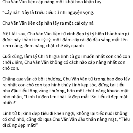
Chu Vãn Vãn liền cấp nàng một khối hoa khăn tay.
“Cây ná!” Này là triệu tiểu tứ nhi nguyện vọng.
Chu Vãn Vãn liền cấp hắn lấy ra một cái cây ná.
Một lát sau, Chu Vãn Vãn liền từ xinh đẹp tỷ tỷ biến thành xin gì
được nấy thần tiên tỷ tỷ, một đám cây cải đỏ đầu sáng mắt lên
xem nàng, đem nàng chặt chẽ vây quanh.
Cuối cùng, làm Lý Chi Nhi gia linh tử gọi muốn nhất con chó con
thời điểm, Chu Vãn Vãn không có cách nào cấp nàng nhất con
chó con.
Chẳng qua vẫn có bồi thường, Chu Vãn Vãn từ trong bao đeo lấy
ra nhất con chó con tạo hình thủy tinh kẹp tóc, đừng tại tiểu
nha đầu tiểu lông vàng thượng, hôn một chút nàng khuôn mặt
nhỏ nhắn, “Linh tử đeo lên thật là đẹp mắt! So tiểu di đẹp mắt
nhiều!”
Linh tử bị xinh đẹp tiểu di khen ngợi, không lại tiếc nuối không
có chó nhỏ, cũng dời qua Chu Vãn Vãn đầu thân nàng mặt, “Tiểu
di cũng đẹp mắt!”