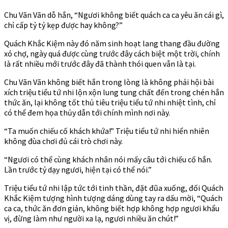
Chu Vãn Vãn dỗ hắn, “Ngươi không biết quách ca ca yêu ăn cái gì,
chỉ cấp tỷ tỷ kẹp được hay không?”
Quách Khắc Kiệm này đó năm sinh hoạt lang thang đầu đường
xó chợ, ngày quá được cùng trước đây cách biệt một trời, chính
là rất nhiều mới trước đây đã thành thói quen vẫn là tại.
Chu Vãn Vãn không biết hắn trong lòng là không phải hội bài
xích triệu tiểu tứ nhi lộn xộn lung tung chất đến trong chén hắn
thức ăn, lại không tốt thủ tiêu triệu tiểu tứ nhi nhiệt tình, chỉ
có thể đem họa thủy dẫn tới chính mình nơi này.
“Ta muốn chiếu cố khách khứa!” Triệu tiểu tứ nhi hiển nhiên
không đùa chơi đủ cái trò chơi này.
“Ngươi có thể cùng khách nhân nói mấy câu tới chiếu cố hắn.
Lần trước tỷ dạy ngươi, hiện tại có thể nói.”
Triệu tiểu tứ nhi lập tức tới tinh thần, đặt đũa xuống, đối Quách
Khắc Kiệm tượng hình tượng dáng dùng tay ra dấu mời, “Quách
ca ca, thức ăn đơn giản, không biết hợp không hợp ngươi khẩu
vị, đừng làm như người xa lạ, ngươi nhiều ăn chút!”