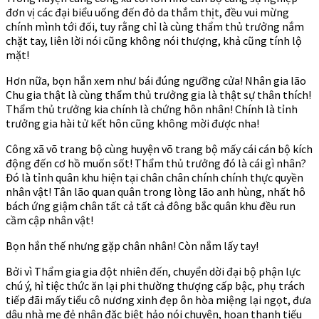
đơn vị các đại biểu uống đến đỏ da thắm thịt, đều vui mừng
chính mình tới đối, tuy rằng chỉ là cùng thẩm thủ trưởng nắm
chặt tay, liên lời nói cũng không nói thượng, khả cũng tính lộ
mặt!
Hơn nữa, bọn hắn xem như bái đúng ngưỡng cửa! Nhân gia lão
Chu gia thật là cùng thẩm thủ trưởng gia là thật sự thân thích!
Thẩm thủ trưởng kia chính là chứng hôn nhân! Chính là tỉnh
trưởng gia hài tử kết hôn cũng không mời được nha!
Công xã võ trang bộ cùng huyện võ trang bộ mấy cái cán bộ kích
động đến cơ hồ muốn sốt! Thẩm thủ trưởng đó là cái gì nhân?
Đó là tỉnh quân khu hiện tại chân chân chính chính thực quyền
nhân vật! Tân lão quan quân trong lòng lão anh hùng, nhất hô
bách ứng giậm chân tất cả tất cả đông bắc quân khu đều run
cầm cập nhân vật!
Bọn hắn thế nhưng gặp chân nhân! Còn nắm lấy tay!
Bởi vì Thẩm gia gia đột nhiên đến, chuyển dời đại bộ phận lực
chú ý, hỉ tiệc thức ăn lại phi thường thượng cấp bậc, phụ trách
tiếp đãi mấy tiểu cô nương xinh đẹp ôn hòa miệng lại ngọt, đưa
dâu nhà mẹ đẻ nhân đặc biệt hảo nói chuyện, hoan thanh tiếu