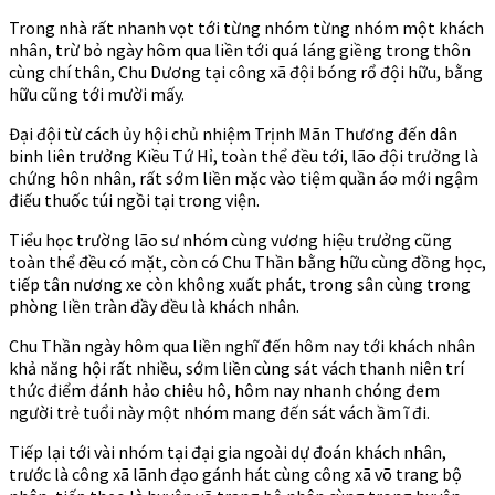
Trong nhà rất nhanh vọt tới từng nhóm từng nhóm một khách
nhân, trừ bỏ ngày hôm qua liền tới quá láng giềng trong thôn
cùng chí thân, Chu Dương tại công xã đội bóng rổ đội hữu, bằng
hữu cũng tới mười mấy.
Đại đội từ cách ủy hội chủ nhiệm Trịnh Mãn Thương đến dân
binh liên trưởng Kiều Tứ Hỉ, toàn thể đều tới, lão đội trưởng là
chứng hôn nhân, rất sớm liền mặc vào tiệm quần áo mới ngậm
điếu thuốc túi ngồi tại trong viện.
Tiểu học trường lão sư nhóm cùng vương hiệu trưởng cũng
toàn thể đều có mặt, còn có Chu Thần bằng hữu cùng đồng học,
tiếp tân nương xe còn không xuất phát, trong sân cùng trong
phòng liền tràn đầy đều là khách nhân.
Chu Thần ngày hôm qua liền nghĩ đến hôm nay tới khách nhân
khả năng hội rất nhiều, sớm liền cùng sát vách thanh niên trí
thức điểm đánh hảo chiêu hô, hôm nay nhanh chóng đem
người trẻ tuổi này một nhóm mang đến sát vách ầm ĩ đi.
Tiếp lại tới vài nhóm tại đại gia ngoài dự đoán khách nhân,
trước là công xã lãnh đạo gánh hát cùng công xã võ trang bộ