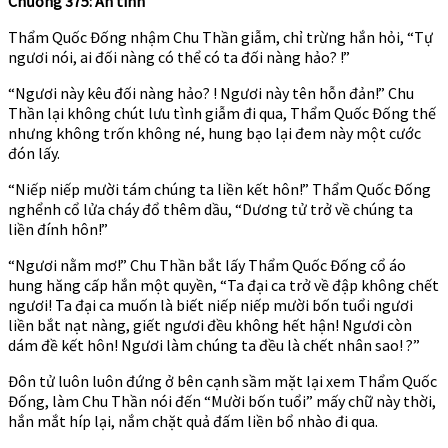
Chương 375: Ân tình
Thẩm Quốc Đống nhậm Chu Thần giẫm, chỉ trừng hắn hỏi, “Tự
ngươi nói, ai đối nàng có thể có ta đối nàng hảo? !”
“Ngươi này kêu đối nàng hảo? ! Ngươi này tên hỗn đản!” Chu
Thần lại không chút lưu tình giẫm đi qua, Thẩm Quốc Đống thế
nhưng không trốn không né, hung bạo lại đem này một cước
đón lấy.
“Niếp niếp mười tám chúng ta liền kết hôn!” Thẩm Quốc Đống
nghểnh cổ lửa cháy đổ thêm dầu, “Dương tử trở về chúng ta
liền đính hôn!”
“Ngươi nằm mơ!” Chu Thần bắt lấy Thẩm Quốc Đống cổ áo
hung hăng cấp hắn một quyền, “Ta đại ca trở về đập không chết
ngươi! Ta đại ca muốn là biết niếp niếp mười bốn tuổi ngươi
liền bắt nạt nàng, giết ngươi đều không hết hận! Ngươi còn
dám đề kết hôn! Ngươi làm chúng ta đều là chết nhân sao! ?”
Đôn tử luôn luôn đứng ở bên cạnh sầm mặt lại xem Thẩm Quốc
Đống, làm Chu Thần nói đến “Mười bốn tuổi” mấy chữ này thời,
hắn mắt híp lại, nắm chặt quả đấm liền bổ nhào đi qua.