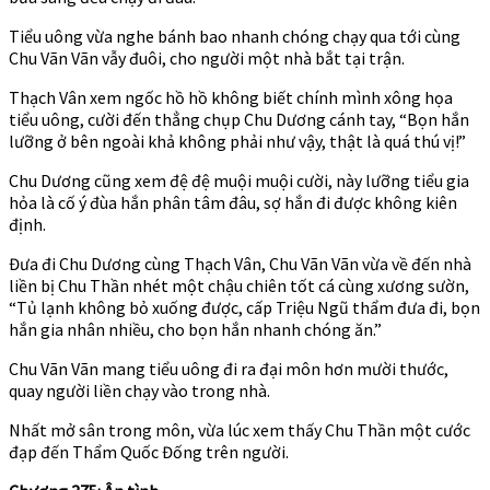
Tiểu uông vừa nghe bánh bao nhanh chóng chạy qua tới cùng
Chu Vãn Vãn vẫy đuôi, cho người một nhà bắt tại trận.
Thạch Vân xem ngốc hồ hồ không biết chính mình xông họa
tiểu uông, cười đến thẳng chụp Chu Dương cánh tay, “Bọn hắn
lưỡng ở bên ngoài khả không phải như vậy, thật là quá thú vị!”
Chu Dương cũng xem đệ đệ muội muội cười, này lưỡng tiểu gia
hỏa là cố ý đùa hắn phân tâm đâu, sợ hắn đi được không kiên
định.
Đưa đi Chu Dương cùng Thạch Vân, Chu Vãn Vãn vừa về đến nhà
liền bị Chu Thần nhét một chậu chiên tốt cá cùng xương sườn,
“Tủ lạnh không bỏ xuống được, cấp Triệu Ngũ thẩm đưa đi, bọn
hắn gia nhân nhiều, cho bọn hắn nhanh chóng ăn.”
Chu Vãn Vãn mang tiểu uông đi ra đại môn hơn mười thước,
quay người liền chạy vào trong nhà.
Nhất mở sân trong môn, vừa lúc xem thấy Chu Thần một cước
đạp đến Thẩm Quốc Đống trên người.