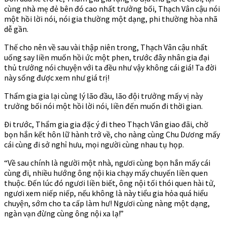
cùng nhà mẹ đẻ bên đó cao nhất trưởng bối, Thạch Vân cậu nói
một hồi lời nói, nói gia thường một dạng, phi thường hòa nhã
dễ gần.
Thế cho nên về sau vài thập niên trong, Thạch Vân cậu nhất
uống say liền muốn hồi ức một phen, trước đây nhân gia đại
thủ trưởng nói chuyện với ta đều như vậy không cái giá! Ta đời
này sống được xem như giá trị!
Thẩm gia gia lại cùng lý lão đầu, lão đội trưởng mấy vị này
trưởng bối nói một hồi lời nói, liền đến muốn đi thời gian.
Đi trước, Thẩm gia gia đặc ý đi theo Thạch Vân giao đãi, chờ
bọn hắn kết hôn lữ hành trở về, cho nàng cùng Chu Dương mấy
cái cùng đi sở nghỉ hưu, mọi người cùng nhau tụ họp.
“Về sau chính là người một nhà, ngươi cùng bọn hắn mấy cái
cùng đi, nhiều hướng ông nội kia chạy mấy chuyến liền quen
thuộc. Đến lúc đó ngươi liền biết, ông nội tối thói quen hài tử,
ngươi xem niếp niếp, nếu không là này tiểu gia hỏa quá hiểu
chuyện, sớm cho ta cấp làm hư! Ngươi cùng nàng một dạng,
ngàn vạn đừng cùng ông nội xa lạ!”