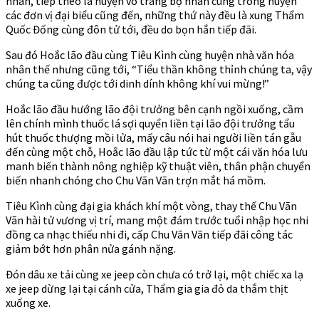
nhân, tiếp theo là huyện võ trang bộ nhân cùng trong huyện
các đơn vị đại biểu cũng đến, những thứ này đều là xung Thẩm
Quốc Đống cùng đôn tử tới, đều do bọn hắn tiếp đãi.
Sau đó Hoắc lão đầu cùng Tiêu Kình cùng huyện nhà văn hóa
nhân thế nhưng cũng tới, “Tiểu thần không thỉnh chúng ta, vậy
chúng ta cũng được tới dinh dính không khí vui mừng!”
Hoắc lão đầu hướng lão đội trưởng bên cạnh ngồi xuống, cầm
lên chính mình thuốc lá sợi quyển liền tại lão đội trưởng tẩu
hút thuốc thượng mồi lửa, mấy câu nói hai người liền tán gẫu
đến cùng một chỗ, Hoắc lão đầu lập tức từ một cái văn hóa lưu
manh biến thành nông nghiệp kỹ thuật viên, thân phận chuyển
biến nhanh chóng cho Chu Vãn Vãn trợn mắt há mồm.
Tiêu Kình cùng đại gia khách khí một vòng, thay thế Chu Vãn
Vãn hài tử vương vị trí, mang một đám trước tuổi nhập học nhi
đồng ca nhạc thiếu nhi đi, cấp Chu Vãn Vãn tiếp đãi công tác
giảm bớt hơn phân nửa gánh nặng.
Đón dâu xe tải cùng xe jeep còn chưa có trở lại, một chiếc xa lạ
xe jeep dừng lại tại cánh cửa, Thẩm gia gia đỏ da thắm thịt
xuống xe.