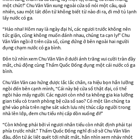
một chút!” Chu Vãn Vãn xung ngoài cửa sổ nói một câu, quả
nhiên, sau một lát đôn tử không biết từ nào đi ra, đi mở tủ lạnh
lấy nước có ga.
“Hảo nha! Hôm nay là ngày đại hỉ, các ngươi trước không nên
tức giận, cũng không muốn đánh nhau, chúng ta cạn ly!” Chu
Vãn Vãn ngồi ở trên cửa sổ, cùng đứng ở bên ngoài hai người
đụng chạm nước có ga bình.
Đôn tử nhìn xem Chu Vãn Vãn ở dưới ánh trăng vui cười tràn đầy
mắt, chủ động cùng Thẩm Quốc Đống đụng một cái nước có ga
bình.
Chu Vãn Vãn cao hứng được lắc lắc chân, ra hiệu bọn hắn lưỡng
ngồi đến bên cạnh mình, “Cái này bệ cửa sổ thật đại, có thể
ngồi hảo mấy người. Các ngươi còn nhớ ta không gia kia lưỡng
gian tiểu cỏ tranh phòng bệ cửa sổ sao? Có một lần chúng ta
ghé vào phía trên nghe sát vách lưu nhị thúc cấp người trong
nhà lên lớp, đem chu tiểu nhị cấp dồn xuống đi!”
“Còn không phải bởi vì ngươi nhân tiểu còn nhất định phải tại
phía trước nhất.” Thẩm Quốc Đống nghĩ đi sờ sờ Chu Vãn Vãn
đầu, đôn tử ác liệt quét tới nhất mắt, hắn nhìn xem nhảy nhót