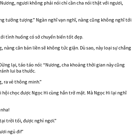
“Nương, ngươi không phải nói chỉ cần cha nói thật với ngươi,
ượng tưởng tượng.” Ngàn nghĩ vạn nghĩ, nàng cũng không nghĩ tới
ới tình huống có sở chuyển biến tốt đẹp.
, nàng căn bản liền sẽ không tức giận. Dù sao, này loại sự chẳng
 Dừng lại, táo táo nói: “Nương, cha khoảng thời gian này cũng
ánh lui ba thước.
, ra vẻ thông minh.”
i hội chọc được Ngọc Hi cùng hắn trở mặt. Mà Ngọc Hi lại nghĩ
 nha!
i trời tối, được nghỉ ngơi.”
ươi ngủ đi!”