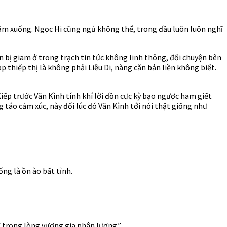
nằm xuống. Ngọc Hi cũng ngủ không thể, trong đầu luôn luôn nghĩ
ôn bị giam ở trong trạch tin tức không linh thông, đối chuyện bên
 thiếp thị là không phải Liễu Di, nàng căn bản liền không biết.
Kiếp trước Vân Kình tính khí lời đồn cực kỳ bạo ngược ham giết
g táo cảm xúc, này đối lúc đó Vân Kình tới nói thật giống như
ng là ồn ào bất tỉnh.
ở trong lòng vương gia phân lượng.”