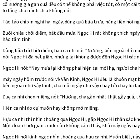
cô nương gia gan quá đều có thể không phải việc tốt, có một cái
lo lắng cho mình chịu không nổi.
Táo táo chỉ xin nghỉ hai ngày, dùng quá bữa trưa, nàng liền hồi n
Buổi chiều thời điểm, bắt đầu mưa. Ngọc Hi rất không thích ngà
hảo tâm tình.
Dùng bữa tối thời điểm, hạo ca nhi nói: “Nương, bên ngoài đổ mưa
nói Ngọc Hi đã hết giận, nhưng lại không được đến Ngọc Hi xác n
Ngọc Hi nói: “Này mưa lại không phải hiện tại mới hạ, ngươi cha
mấy ngày hôm trước nói về Vân Kình, Ngọc Hi đều là khuôn mặt bu
bên ngoài như vậy lãnh, cha mỗi ngày như vậy chạy tới chạy lui lạ
Duệ ca nhi chen miệng nói: “Nương, cha gần nhất thật gầy quá, t
Hiên ca nhi do dự muốn hay không mở miệng.
Hựu ca nhi thì nhìn thoáng qua Ngọc Hi, gặp Ngọc Hi thần sắc khô
Một đoạn thời gian trước còn không cảm thấy, khả mấy ngày nay 
Ngọc Hi hơi kinh ngạc nhìn thoáng qua hựu ca nhi. Muốn biết, này