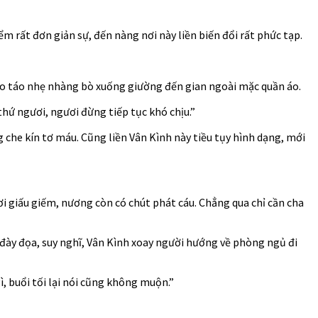
ểm rất đơn giản sự, đến nàng nơi này liền biến đổi rất phức tạp.
 táo táo nhẹ nhàng bò xuống giường đến gian ngoài mặc quần áo.
thứ ngươi, ngươi đừng tiếp tục khó chịu.”
 che kín tơ máu. Cũng liền Vân Kình này tiều tụy hình dạng, mới
ơi giấu giếm, nương còn có chút phát cáu. Chẳng qua chỉ cần cha
u đày đọa, suy nghĩ, Vân Kình xoay người hướng về phòng ngủ đi
, buổi tối lại nói cũng không muộn.”