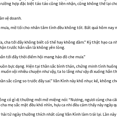
 trường hợp đặc biệt táo táo cũng liền nhận, cũng không thể lại c
gàn vệ doanh.
y mưa, mờ tối cho nhân tâm tình đều không tốt. Bất quá hôm nay n
, cha tới đây không biết có thể hay không dầm.” Kỳ thật hạo ca nh
hận trước hắn vẫn là không yên lòng.
 hắn tới đây thời điểm hội mang hảo đồ che mưa.”
ồn bực dạng. Hiện tại thần sắc bình thản, chứng minh tình huống x
i muốn vội nhiều chuyện như vậy, ta lo lắng như vậy đi xuống hắn t
hần sắc cũng so trước đây sai.” Vân Kình này khổ nhục kế, không c
ng có gì dị thường mới mở miệng nói: “Nương, ngươi cùng cha cãi 
cha mẹ sắc mặt đều khó nhìn, hựu ca nhi đều cảm thấy này ngày q
 hài tử ngày thường thích nhất cùng Vân Kình làm trái lại. Lần nà