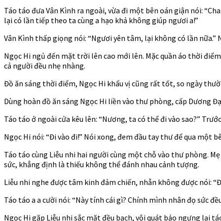
Táo táo đưa Vân Kình ra ngoài, vừa đi một bên oán giận nói: “Cha
lại có lần tiếp theo ta cùng a hạo khả không giúp ngươi a!”
Vân Kình thấp giọng nói: “Ngươi yên tâm, lại không có lần nữa.” 
Ngọc Hi ngủ đến mặt trời lên cao mới lên. Mặc quần áo thời điểm
cả người đều nhẹ nhàng.
Đồ ăn sáng thời điểm, Ngọc Hi khẩu vị cũng rất tốt, so ngày thư
Dùng hoàn đồ ăn sáng Ngọc Hi liền vào thư phòng, cấp Dương Đạc
Táo táo ở ngoài cửa kêu lên: “Nương, ta có thể đi vào sao?” Trướ
Ngọc Hi nói: “Đi vào đi!” Nói xong, đem đầu tay thư để qua một b
Táo táo cùng Liễu nhi hai người cùng một chỗ vào thư phòng. Mẹ c
sức, khẳng định là thiếu không thể đánh nhau cảnh tượng.
Liễu nhi nghe được tâm kinh đảm chiến, nhẫn không được nói: “Đại
Táo táo a a cười nói: “Này tính cái gì? Chính mình nhân đọ sức đề
Ngọc Hi gặp Liễu nhi sắc mặt đều bạch, vội quát bảo ngưng lại tá