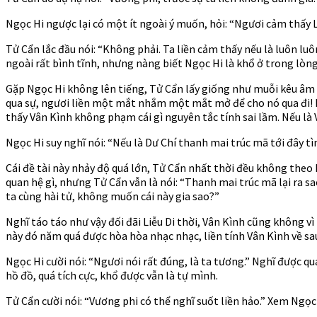
Ngọc Hi ngược lại có một ít ngoài ý muốn, hỏi: “Ngươi cảm thấy Li
Tử Cẩn lắc đầu nói: “Không phải. Ta liền cảm thấy nếu là luôn lu
ngoài rất bình tĩnh, nhưng nàng biết Ngọc Hi là khổ ở trong lòng
Gặp Ngọc Hi không lên tiếng, Tử Cẩn lấy giống như muỗi kêu âm 
qua sự, ngươi liền một mắt nhắm một mắt mở để cho nó qua đi! N
thấy Vân Kình không phạm cái gì nguyên tắc tính sai lầm. Nếu là 
Ngọc Hi suy nghĩ nói: “Nếu là Dư Chí thanh mai trúc mã tới đây t
Cái đề tài này nhảy độ quá lớn, Tử Cẩn nhất thời đều không theo 
quan hệ gì, nhưng Tử Cẩn vẫn là nói: “Thanh mai trúc mã lại ra sa
ta cùng hài tử, không muốn cái này gia sao?”
Nghĩ táo táo như vậy đối đãi Liễu Di thời, Vân Kình cũng không 
này đó năm quá được hòa hòa nhạc nhạc, liền tính Vân Kình về sau n
Ngọc Hi cười nói: “Ngươi nói rất đúng, là ta tương.” Nghĩ được 
hồ đồ, quá tích cực, khổ được vẫn là tự mình.
Tử Cẩn cười nói: “Vương phi có thể nghĩ suốt liền hảo.” Xem Ngọc