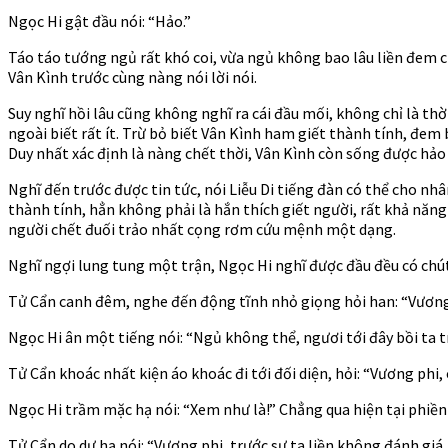
Ngọc Hi gật đầu nói: “Hảo.”
Táo táo tướng ngủ rất khó coi, vừa ngủ không bao lâu liền đem 
Vân Kình trước cùng nàng nói lời nói.
Suy nghĩ hồi lâu cũng không nghĩ ra cái đầu mối, không chỉ là thờ
ngoài biết rất ít. Trừ bỏ biết Vân Kình ham giết thành tính, đem
Duy nhất xác định là nàng chết thời, Vân Kình còn sống được hảo
Nghĩ đến trước được tin tức, nói Liễu Di tiếng đàn có thể cho nh
thành tính, hẳn không phải là hắn thích giết người, rất khả năng 
người chết đuối trảo nhất cọng rơm cứu mệnh một dạng.
Nghĩ ngợi lung tung một trận, Ngọc Hi nghĩ được đầu đều có chú
Tử Cẩn canh đêm, nghe đến động tĩnh nhỏ giọng hỏi han: “Vương
Ngọc Hi ân một tiếng nói: “Ngủ không thể, ngươi tới đây bồi ta t
Tử Cẩn khoác nhất kiện áo khoác đi tới đối diện, hỏi: “Vương phi, 
Ngọc Hi trầm mặc hạ nói: “Xem như là!” Chẳng qua hiện tại phiề
Tử Cẩn do dự hạ nói: “Vương phi, trước sự ta liền không đánh giá