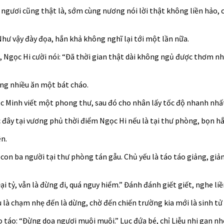
 ngươi cũng thật là, sớm cùng nương nói lời thật không liền hảo, 
Như vậy đày đọa, hắn khả không nghĩ lại tới một lần nữa.
, Ngọc Hi cười nói: “Đã thời gian thật dài không ngủ được thơm nh
ờng nhiều ăn một bát cháo.
 Minh viết một phong thư, sau đó cho nhân lấy tốc độ nhanh nhất
c đây tại vương phủ thời điểm Ngọc Hi nếu là tại thư phòng, bọn hắ
ên.
on ba người tại thư phòng tán gẫu. Chủ yếu là táo táo giảng, giản
 tỷ, vẫn là đừng đi, quá nguy hiểm.” Đánh đánh giết giết, nghe li
u là chạm nhẹ đến là dừng, chờ đến chiến trường kia mới là sinh tử
o táo: “Đừng dọa ngươi muội muội.” Lục đứa bé, chỉ Liễu nhi gan n