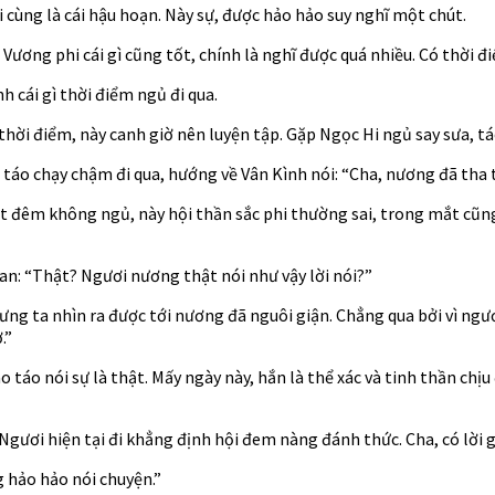
ối cùng là cái hậu hoạn. Này sự, được hảo hảo suy nghĩ một chút.
Vương phi cái gì cũng tốt, chính là nghĩ được quá nhiều. Có thời đi
 cái gì thời điểm ngủ đi qua.
 thời điểm, này canh giờ nên luyện tập. Gặp Ngọc Hi ngủ say sưa,
o táo chạy chậm đi qua, hướng về Vân Kình nói: “Cha, nương đã tha 
ột đêm không ngủ, này hội thần sắc phi thường sai, trong mắt cũng
han: “Thật? Ngươi nương thật nói như vậy lời nói?”
ưng ta nhìn ra được tới nương đã nguôi giận. Chẳng qua bởi vì ngư
.”
táo nói sự là thật. Mấy ngày này, hắn là thể xác và tinh thần chị
gươi hiện tại đi khẳng định hội đem nàng đánh thức. Cha, có lời gì
g hảo hảo nói chuyện.”