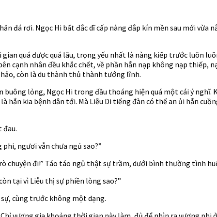
chăn đá rơi. Ngọc Hi bất đắc dĩ cấp nàng đắp kín mền sau mới vừa 
i gian quá được quá lâu, trọng yếu nhất là nàng kiếp trước luôn lu
 bên cạnh nhân đều khắc chết, về phần hắn nạp không nạp thiếp, nạp
 hảo, còn là du thành thủ thành tướng lĩnh.
ân buông lỏng, Ngọc Hi trong đầu thoáng hiện quá một cái ý nghĩ. 
là hắn kia bệnh dẫn tới. Mà Liễu Di tiếng đàn có thể an ủi hắn cuồn
t đau.
 phi, ngươi vẫn chưa ngủ sao?”
rò chuyện đi!” Táo táo ngủ thật sự trầm, dưới bình thường tình huố
còn tại vì Liễu thị sự phiền lòng sao?”
n sự, cùng trước không một dạng.
. Chỉ vương gia khoảng thời gian này làm, đủ để nhìn ra vương phi 