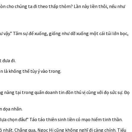
còn cho chúng ta đi theo thấp thỏm? Lần này liền thôi, nếu như
ư vậy.” Tâm sự để xuống, giống như dỡ xuống một cái túi lớn bọc,
 đưa đi.
n là không thể tùy ý vào trong.
g nàng tại trong quân doanh tin đồn thú vị cùng với đọ sức sự. Đọ
ền dọa nhân.
 lựa chọn đâu!” Táo táo thiên sinh liền có mạo hiểm tinh thần.
hỏ nhất. Chẳng qua, Ngọc Hi cũng không nghĩ đi càng chính. Tiểu