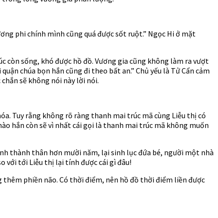
vương phi chính mình cũng quá được sốt ruột.” Ngọc Hi ở mặt
lúc còn sống, khó được hồ đồ. Vương gia cũng không làm ra vượt
 quận chúa bọn hắn cũng đi theo bất an.” Chủ yếu là Tử Cẩn cảm
chắn sẽ không nói này lời nói.
hóa. Tuy rằng không rõ ràng thanh mai trúc mã cùng Liễu thị có
ẽ nào hắn còn sẽ vì nhất cái gọi là thanh mai trúc mã không muốn
Kình thành thân hơn mười năm, lại sinh lục đứa bé, người một nhà
ới tới Liễu thị lại tính được cái gì đâu!
g thêm phiền não. Có thời điểm, nên hồ đồ thời điểm liền được