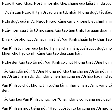
Ngọc Hi cười thấp. Nói thì nói như thế, chẳng qua Liễu thị lưu cu
Tử Cẩn gặp Ngọc Hi lại rơi vào trầm tư, nhẫn không được lắc đầu. 
Nghĩ được quá mức, Ngọc Hi cuối cùng cũng không biết chính mình
Ngày hôm sau trời tờ mờ sáng, táo táo liền tỉnh. Tại quân doanh
Đi ra khỏi phòng, vừa hay nhìn thấy Vân Kình chuẩn bị ly khai. Tá
Vân Kình tối hôm qua lại hối hận lại chán nản, quấn quýt được m
khiến cho hạo ca nhi cùng táo táo đều giúp hắn.
Nghe đến táo táo lời nói, Vân Kình có chút không tin tưởng hỏi 
Táo táo cười nói: “Nương không nói tha thứ cho ngươi lời nói, nh
ngươi lại thêm sức lực, nương liền hội cùng ngươi hòa hảo như sơ
Vân Kình có chút không tin tưởng lắm, nhưng hắn vừa hy vọng táo 
đến.
Táo táo kéo Vân Kình y phục nói: “Cha, nương còn đang ngủ đâu! N
Vân Kình ân một tiếng nói: “Hảo, buổi tối ta lại cùng ngươi nươn