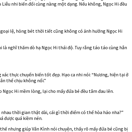
ho Liễu nhi biến đổi cùng nàng một dạng. Nếu không, Ngọc Hi đều
goại lệ, hỏng bét thời tiết cũng không có ảnh hưởng Ngọc Hi
i là nghĩ thăm dò hạ Ngọc Hi thái độ. Tuy rằng táo táo cùng hắn
ác thực chuyển biến tốt đẹp. Hạo ca nhi nói: “Nương, hiện tại ở
hân thể chịu không nổi.”
ho Ngọc Hi mềm lòng, lại cho mấy đứa bé đều tâm đau lên.
nhau thời gian thật dài, cái gì thời điểm có thể hòa hảo nha?”
uá được quá kiềm nén.
y thế nhưng giúp Vân Kình nói chuyện, thấy rõ mấy đứa bé cũng bị