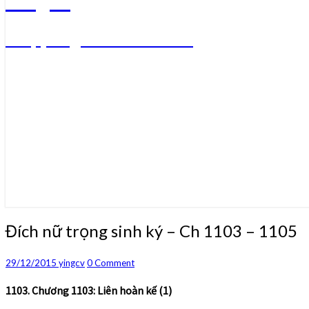
Truyện ngôn tình convert
Đích
Đích nữ trọng sinh ký – Ch 1103 – 1105
nữ
trọng
Comments
29/12/2015
yingcv
0 Comment
sinh
ký
1103. Chương 1103: Liên hoàn kế (1)
–