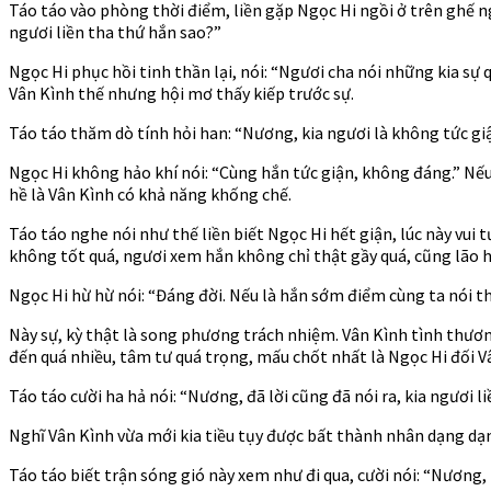
Ch
Táo táo vào phòng thời điểm, liền gặp Ngọc Hi ngồi ở trên ghế ng
1103
ngươi liền tha thứ hắn sao?”
–
1105
Ngọc Hi phục hồi tinh thần lại, nói: “Ngươi cha nói những kia s
Vân Kình thế nhưng hội mơ thấy kiếp trước sự.
Táo táo thăm dò tính hỏi han: “Nương, kia ngươi là không tức gi
Ngọc Hi không hảo khí nói: “Cùng hắn tức giận, không đáng.” Nếu l
hề là Vân Kình có khả năng khống chế.
Táo táo nghe nói như thế liền biết Ngọc Hi hết giận, lúc này vui 
không tốt quá, ngươi xem hắn không chỉ thật gầy quá, cũng lão h
Ngọc Hi hừ hừ nói: “Đáng đời. Nếu là hắn sớm điểm cùng ta nói t
Này sự, kỳ thật là song phương trách nhiệm. Vân Kình tình thương
đến quá nhiều, tâm tư quá trọng, mấu chốt nhất là Ngọc Hi đối V
Táo táo cười ha hả nói: “Nương, đã lời cũng đã nói ra, kia ngươi 
Nghĩ Vân Kình vừa mới kia tiều tụy được bất thành nhân dạng dạng
Táo táo biết trận sóng gió này xem như đi qua, cười nói: “Nương