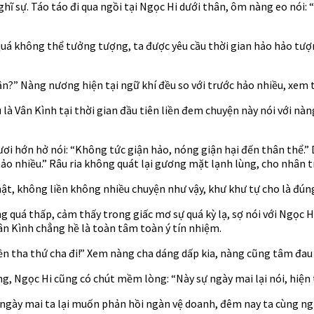
hĩ sự. Táo táo đi qua ngồi tại Ngọc Hi dưới thân, ôm nàng eo nói: 
ự quá không thể tưởng tượng, ta được yêu cầu thời gian hảo hảo t
ận?” Nàng nương hiện tại ngữ khí đều so với trước hảo nhiều, xem t
à Vân Kình tại thời gian đầu tiên liền đem chuyện này nói với nàng
tươi hớn hở nói: “Không tức giận hảo, nóng giận hại đến thân thể.”
ảo nhiều.” Râu ria không quát lại gương mặt lạnh lùng, cho nhân tr
hật, không liền không nhiều chuyện như vậy, khư khư tự cho là đúng
 quá thấp, cảm thấy trong giấc mơ sự quá kỳ lạ, sợ nói với Ngọc H
ân Kình chẳng hề là toàn tâm toàn ý tín nhiệm.
liền tha thứ cha đi!” Xem nàng cha dáng dấp kia, nàng cũng tâm đau
, Ngọc Hi cũng có chút mềm lòng: “Này sự ngày mai lại nói, hiện tạ
, ngày mai ta lại muốn phản hồi ngàn vệ doanh, đêm nay ta cùng ng