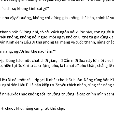
ễu thị sự không tính cái gì?”
ôn như vậy đi xuống, không chỉ vương gia không thể hảo, chính là 
.
thanh nói: “Vương phi, có câu cách ngôn nói được hảo, con người 
ếu không, không nói ngươi mỗi ngày khó chịu, thế tử gia cùng đại
Vân Kình đem Liễu Di thu phòng lại mang về cuốc thành, nàng chắc 
ìm nàng, ngươi hội thế nào làm?”
kịp. Dùng hảo một chút thời gian, Tử Cẩn mới đưa này lời nói tiêu 
o, hiện tại Dư Chí là ta trượng phu, là ta hài tử phụ thân, chẳng l
vì Liễu Di nói một câu, Ngọc Hi nhất thời bớt buồn. Nàng cùng Vân 
ghĩ đến Liễu Di là hắn kiếp trước yêu thích nhân, cùng các nàng so v
quá nhiều xác thực không tốt, thường thường là cấp chính mình tăn
 Hi chuốc khổ, nàng cũng rất khó chịu.