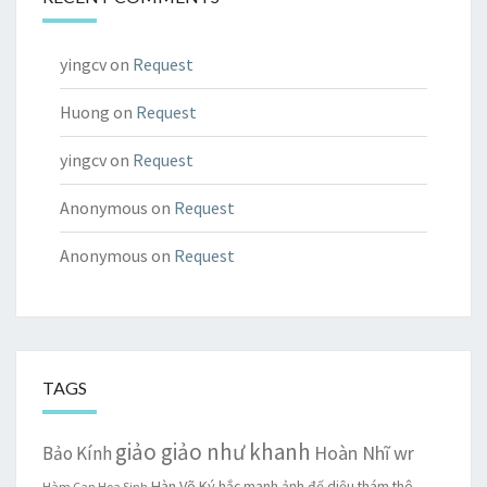
yingcv
on
Request
Huong
on
Request
yingcv
on
Request
Anonymous
on
Request
Anonymous
on
Request
TAGS
giảo giảo như khanh
Hoàn Nhĩ wr
Bảo Kính
Hàn Võ Ký
hắc manh ảnh đế diệu thám thê
Hàm Can Hoa Sinh