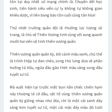
tồn tại duy nhất sứ mạng chính là: Chuyển dời học
sinh, tiến hành siêu viễn cự ly không tự không gian
khiêu dược, vì liên bang bảo tồn cuối cùng tân hỏa!
Thứ nhất trường quân đội lệ thường lực lượng vũ
trang, là thủ vệ Thiên Vương tinh cùng với xung quanh
mười hai viên vệ tinh thiên vương quân.
Thiên vương quân quân kỳ, bối cảnh màu xanh, chủ thể
là trình thập tự đan chéo, song thủ lưng đưa về phân
hướng tả hữu, ngửa đầu gào thét màu vàng song đầu
tuyết sư tử.
Mà xuất hiện tại trước mắt bọn hắn chiếc chiến hạm
này thượng lá cờ đầu, vật tổ cùng thiên vương quân
quân kỳ giống nhau như đúc, chỉ là một cái xanh đáy
sáng kim tuyết sư tử, một cái mặc đáy màu đỏ tươi