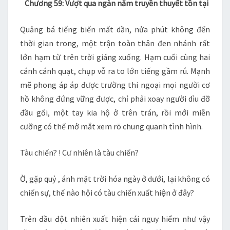
Chương 59: Vượt qua ngàn năm truyền thuyết tồn tại
–
CH
Quảng bá tiếng biến mất dần, nửa phút không đến
59
thời gian trong, một trận toàn thân đen nhánh rất
lớn hạm từ trên trời giáng xuống. Hạm cuối cùng hai
cánh cánh quạt, chụp vỗ ra to lớn tiếng gầm rú. Mạnh
mẽ phong áp áp được trường thi ngoại mọi người cơ
hồ không đứng vững được, chỉ phải xoay người dìu đỡ
đầu gối, một tay kia hộ ở trên trán, rồi mới miễn
cưỡng có thể mở mắt xem rõ chung quanh tình hình.
Tàu chiến? ! Cư nhiên là tàu chiến?
Ờ, gặp quỷ , ánh mặt trời hóa ngày ở dưới, lại không có
chiến sự, thế nào hội có tàu chiến xuất hiện ở đây?
Trên đầu đột nhiên xuất hiện cái nguy hiểm như vậy