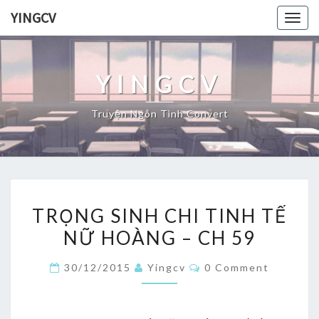
Skip
YINGCV
Togg
to
navig
content
YINGCV
Truyện Ngôn Tình Convert
TRỌNG
TRỌNG SINH CHI TINH TẾ
SINH
NỮ HOÀNG – CH 59
CHI
TINH
Comments
30/12/2015
Yingcv
0 Comment
TẾ
NỮ
HOÀNG