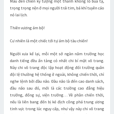
Màu đen chiến kỳ tượng một thanh khổng lồ búa tạ,
trọng trọng nện ở mọi người trái tim, bá khí tuyên cáo
nó lai lịch.
Thiên vương ám bộ!
Cư nhiên là một chiếc tới tự ám bộ tàu chiến!
Người xưa kể lại, mỗi một sở ngàn năm trường học
danh tiếng đều ẩn tàng có nhất chi bí mật võ trang.
Này chi võ trang độc lập hoạt động đối trường quân
đội lệ thường hệ thống ở ngoài, không chiến thời, chỉ
nghe lệnh bởi đầu não. Đầu não là đến cao danh sách,
đầu não sau đó, mới là các trường cao đẳng hiệu
trưởng, đổng sự, viện trưởng… Về phần chiến thời,
nếu là liên bang đến bị kẻ địch công phá trung ương
tinh vực trong lúc nguy cấp, như vậy này chi võ trang