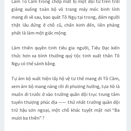
Làm Tô Cầm trong chớp mắt bị một đội từ trên trời
giáng xuống toàn bộ võ trang máy móc binh lính
mang đi về sau, bao quát Tô Ngụ tại trong, đám người
thật lâu đứng ở chỗ cũ, chấn kinh đến, liền phảng
phất là làm một giấc mộng.
Làm thiên quyền tinh tiêu gia người, Tiêu Đạc kiến
thức hơn xa bình thường quý tộc tinh xuất thân Tô
Ngụ có thể sánh bằng.
Tự ám bộ xuất hiện lấy hộ vệ tư thế mang đi Tô Cầm,
xem ám bộ mang nàng rời đi phương hướng, tựa hồ là
muốn đi trước ở vào trường quân đội trục trung tâm
tuyến thượng phúc địa —— thứ nhất trường quân đội
trừ hậu sơn ngoại, một chỗ khác tuyệt mật nơi “Ba
mươi ba thiên” ?