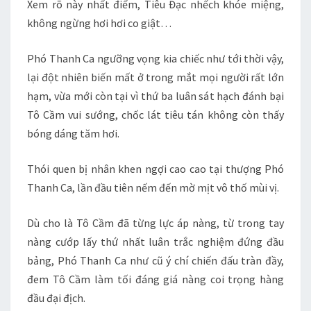
Xem rõ này nhất điểm, Tiêu Đạc nhếch khóe miệng,
không ngừng hơi hơi co giật…
Phó Thanh Ca ngưỡng vọng kia chiếc như tới thời vậy,
lại đột nhiên biến mất ở trong mắt mọi người rất lớn
hạm, vừa mới còn tại vì thứ ba luân sát hạch đánh bại
Tô Cầm vui sướng, chốc lát tiêu tán không còn thấy
bóng dáng tăm hơi.
Thói quen bị nhân khen ngợi cao cao tại thượng Phó
Thanh Ca, lần đầu tiên nếm đến mờ mịt vô thố mùi vị.
Dù cho là Tô Cầm đã từng lực áp nàng, từ trong tay
nàng cướp lấy thứ nhất luân trắc nghiệm đứng đầu
bảng, Phó Thanh Ca như cũ ý chí chiến đấu tràn đầy,
đem Tô Cầm làm tối đáng giá nàng coi trọng hàng
đầu đại địch.