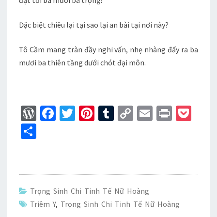
đạt tới ba mươi ba trọng?
Đặc biệt chiêu lại tại sao lại an bài tại nơi này?
Tô Cầm mang tràn đầy nghi vấn, nhẹ nhàng đẩy ra ba
mươi ba thiên tầng dưới chót đại môn.
W
Fa
T
Pi
T
C
E
Pr
P
or
ce
wi
nt
u
o
m
in
oc
S
d
b
tt
er
m
p
ai
t
ke
h
Pr
o
er
es
bl
y
l
t
ar
es
o
t
r
Li
e
s
k
n
Trọng Sinh Chi Tinh Tế Nữ Hoàng
k
Triêm Y
,
Trọng Sinh Chi Tinh Tế Nữ Hoàng