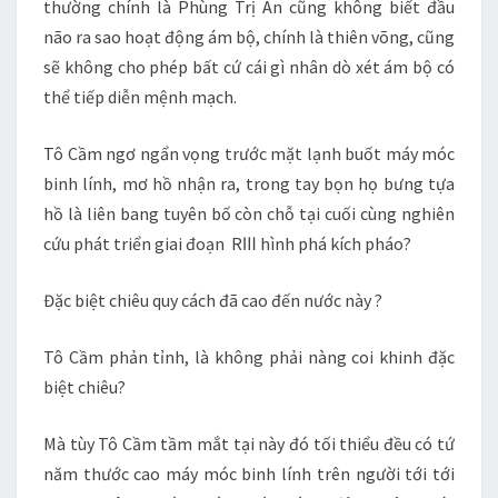
thường chính là Phùng Trị An cũng không biết đầu
não ra sao hoạt động ám bộ, chính là thiên võng, cũng
sẽ không cho phép bất cứ cái gì nhân dò xét ám bộ có
thể tiếp diễn mệnh mạch.
Tô Cầm ngơ ngẩn vọng trước mặt lạnh buốt máy móc
binh lính, mơ hồ nhận ra, trong tay bọn họ bưng tựa
hồ là liên bang tuyên bố còn chỗ tại cuối cùng nghiên
cứu phát triển giai đoạn RⅢ hình phá kích pháo?
Đặc biệt chiêu quy cách đã cao đến nước này ?
Tô Cầm phản tỉnh, là không phải nàng coi khinh đặc
biệt chiêu?
Mà tùy Tô Cầm tầm mắt tại này đó tối thiểu đều có tứ
năm thước cao máy móc binh lính trên người tới tới