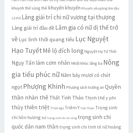
khuyển khuyển
khuynh thế sủng thê
Khuyển yêu giáng lâm đậu
Làng giải trí chi nữ vương tại thượng
cá thê
Lâm gia có nữ dị thế trở
Làng giải trí đầu đề
Lục Nguyệt
về
Lục linh thời quang tiếu
Hạo Tuyết
Mê lộ đích long
Nguyệt Hạ Tứ Thời
Nông
Ngụy Tấn làm cơm nhân
Nhất khúc lăng ba
gia tiểu phúc nữ
Năm bảy mươi có chút
Phượng Khinh
Quyền
ngọt
Phượng sách trường an
thần nhàn thê
Thất Tinh Thảo
Thịnh thế y phi
thủy thiên triệt
Trọng sinh
Triêm Y
Ti tửu ngư
Trăn Thiện
trọng sinh chi
chi hồn hương sư
trọng sinh chi mị sủng
quốc dân nam thần
trọng sinh chi tinh tế nữ hoàng