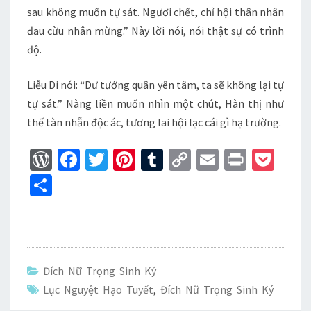
sau không muốn tự sát. Ngươi chết, chỉ hội thân nhân
đau cừu nhân mừng.” Này lời nói, nói thật sự có trình
độ.
Liễu Di nói: “Dư tướng quân yên tâm, ta sẽ không lại tự
tự sát.” Nàng liền muốn nhìn một chút, Hàn thị như
thế tàn nhẫn độc ác, tương lai hội lạc cái gì hạ trường.
W
Fa
T
Pi
T
C
E
Pr
P
or
ce
wi
nt
u
o
m
in
oc
S
d
b
tt
er
m
p
ai
t
ke
h
Pr
o
er
es
bl
y
l
t
ar
es
o
t
r
Li
e
s
k
n
Đích Nữ Trọng Sinh Ký
k
Lục Nguyệt Hạo Tuyết
,
Đích Nữ Trọng Sinh Ký