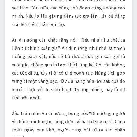
vết tích. Còn nữa, các nàng thủ đoạn cũng không cao
minh. Nếu là lão gia nghiêm túc tra lên, rất dễ dàng
tra đến trên thân bọn họ.
An di nương cắn chặt răng nói: “Nếu như như thế, ta
liền tự thỉnh xuất gia.” An di nương như thế ưa thích
hoàng bạch vật, nào sẽ bỏ được xuất gia. Cái gọi là
xuất gia, chẳng qua là tạm thích ứng kế. Chỉ cần không
cắt tóc đi tu, tùy thời có thể hoàn tục. Nàng tích góp
từng tí một vàng bạc, đầy đủ nàng nửa đời sau quá áo
khoác thực vô ưu sinh hoạt. Đương nhiên, này là dự
tính xấu nhất.
Xảo trân nhìn An di nương bụng nói: “Di nương, ngươi
vì chính mình nghĩ, cũng được vì hài tử suy nghĩ. Chùa
miểu ngày bần khổ, ngươi cùng hài tử ra sao nhận