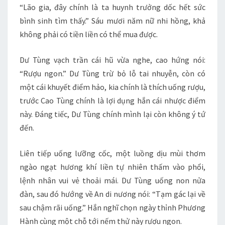
“Lão gia, đây chính là ta huynh trưởng dốc hết sức
bình sinh tìm thấy.” Sáu mươi năm nữ nhi hồng, khả
không phải có tiền liền có thể mua được.
Dư Tùng vạch trần cái hũ vừa nghe, cao hứng nói:
“Rượu ngon.” Dư Tùng trừ bỏ lỗ tai nhuyễn, còn có
một cái khuyết điểm hảo, kia chính là thích uống rượu,
trước Cao Tùng chính là lợi dụng hắn cái nhược điểm
này. Đáng tiếc, Dư Tùng chính mình lại còn không ý tứ
đến.
Liên tiếp uống lưỡng cốc, một luồng dịu mùi thơm
ngào ngạt hương khí liền tự nhiên thấm vào phổi,
lệnh nhân vui vẻ thoải mái. Dư Tùng uống non nửa
đàn, sau đó hướng về An di nương nói: “Tạm gác lại về
sau chậm rãi uống.” Hắn nghĩ chọn ngày thỉnh Phương
Hành cùng một chỗ tới nếm thử này rượu ngon.