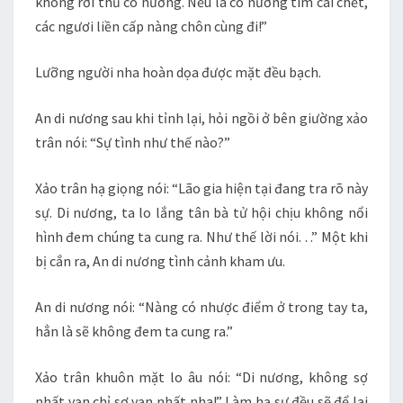
không rời thủ cô nương. Nếu là cô nương tìm cái chết,
các ngươi liền cấp nàng chôn cùng đi!”
Lưỡng người nha hoàn dọa được mặt đều bạch.
An di nương sau khi tỉnh lại, hỏi ngồi ở bên giường xảo
trân nói: “Sự tình như thế nào?”
Xảo trân hạ giọng nói: “Lão gia hiện tại đang tra rõ này
sự. Di nương, ta lo lắng tân bà tử hội chịu không nổi
hình đem chúng ta cung ra. Như thế lời nói. . .” Một khi
bị cắn ra, An di nương tình cảnh kham ưu.
An di nương nói: “Nàng có nhược điểm ở trong tay ta,
hẳn là sẽ không đem ta cung ra.”
Xảo trân khuôn mặt lo âu nói: “Di nương, không sợ
nhất vạn chỉ sợ vạn nhất nha!” Làm hạ sự đều sẽ để lại