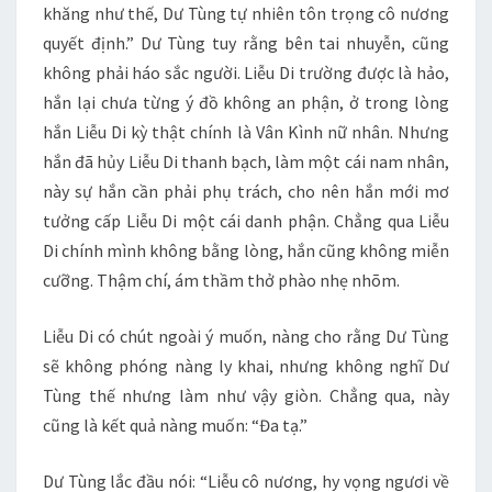
khăng như thế, Dư Tùng tự nhiên tôn trọng cô nương
quyết định.” Dư Tùng tuy rằng bên tai nhuyễn, cũng
không phải háo sắc người. Liễu Di trường được là hảo,
hắn lại chưa từng ý đồ không an phận, ở trong lòng
hắn Liễu Di kỳ thật chính là Vân Kình nữ nhân. Nhưng
hắn đã hủy Liễu Di thanh bạch, làm một cái nam nhân,
này sự hắn cần phải phụ trách, cho nên hắn mới mơ
tưởng cấp Liễu Di một cái danh phận. Chẳng qua Liễu
Di chính mình không bằng lòng, hắn cũng không miễn
cưỡng. Thậm chí, ám thầm thở phào nhẹ nhõm.
Liễu Di có chút ngoài ý muốn, nàng cho rằng Dư Tùng
sẽ không phóng nàng ly khai, nhưng không nghĩ Dư
Tùng thế nhưng làm như vậy giòn. Chẳng qua, này
cũng là kết quả nàng muốn: “Đa tạ.”
Dư Tùng lắc đầu nói: “Liễu cô nương, hy vọng ngươi về