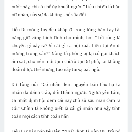
nước này, chỉ có thể ủy khuất ngươi.” Liễu thị đã là hắn
nữ nhân, này sự đã không thể sửa đổi.
Liễu Di móng tay đều kháp ở trong lòng bàn tay tài
năng giữ vững bình tĩnh cho mình, hỏi: “Tới cùng là
chuyện gì xảy ra? Vì cái gì ta hội xuất hiện tại An di
nương trong sân?” Nàng là phòng bị lại có gai khách
ám sát, cho nên mới tạm thời ở tại Dư phủ, lại không
đoán được thế nhưng tao này tai vạ bất ngờ.
Dư Tùng nói: “Có nhân đem nguyên bản hầu hạ ta
nhân đã đánh tráo, đổi thành ngươi. Ngươi yên tâm,
ta nhất định hội đem cái này chủ sử sau màn cầm ra
tới.” Chính là không biết là cái gì nhân như vậy tính
toán mọi cách tính toán hắn.
Liễu Di phẫn hận kêu lên: “Nhất định là Hàn thị, trừ bỏ