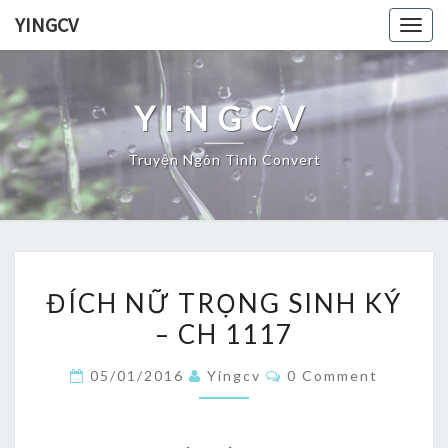
Skip
YINGCV
Togg
to
navig
content
YINGCV
Truyện Ngôn Tình Convert
ĐÍCH
ĐÍCH NỮ TRỌNG SINH KÝ
NỮ
– CH 1117
TRỌNG
SINH
Comments
05/01/2016
Yingcv
0 Comment
KÝ
–
CH