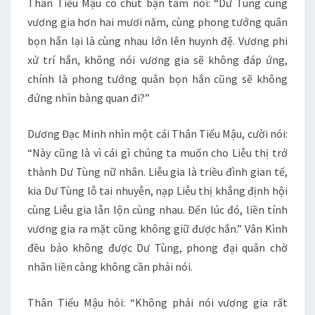
Thân Tiểu Mậu có chút bận tâm nói: “Dư Tùng cùng
vương gia hơn hai mươi năm, cùng phong tướng quân
bọn hắn lại là cùng nhau lớn lên huynh đệ. Vương phi
xử trí hắn, không nói vương gia sẽ không đáp ứng,
chính là phong tướng quân bọn hắn cũng sẽ không
đứng nhìn bàng quan đi?”
Dương Đạc Minh nhìn một cái Thân Tiểu Mậu, cười nói:
“Này cũng là vì cái gì chúng ta muốn cho Liễu thị trở
thành Dư Tùng nữ nhân. Liễu gia là triều đình gian tế,
kia Dư Tùng lỗ tai nhuyễn, nạp Liễu thị khẳng định hội
cùng Liễu gia lẫn lộn cùng nhau. Đến lúc đó, liền tính
vương gia ra mặt cũng không giữ được hắn.” Vân Kình
đều bảo không được Dư Tùng, phong đại quân chờ
nhân liền càng không cần phải nói.
Thân Tiểu Mậu hỏi: “Không phải nói vương gia rất