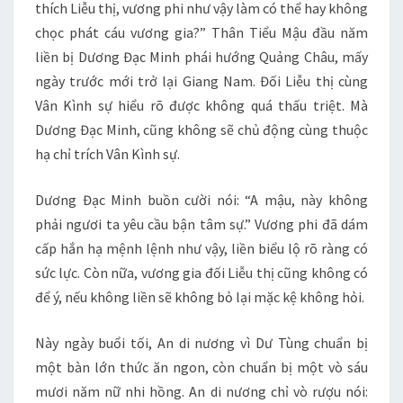
thích Liễu thị, vương phi như vậy làm có thể hay không
chọc phát cáu vương gia?” Thân Tiểu Mậu đầu năm
liền bị Dương Đạc Minh phái hướng Quảng Châu, mấy
ngày trước mới trở lại Giang Nam. Đối Liễu thị cùng
Vân Kình sự hiểu rõ được không quá thấu triệt. Mà
Dương Đạc Minh, cũng không sẽ chủ động cùng thuộc
hạ chỉ trích Vân Kình sự.
Dương Đạc Minh buồn cười nói: “A mậu, này không
phải ngươi ta yêu cầu bận tâm sự.” Vương phi đã dám
cấp hắn hạ mệnh lệnh như vậy, liền biểu lộ rõ ràng có
sức lực. Còn nữa, vương gia đối Liễu thị cũng không có
để ý, nếu không liền sẽ không bỏ lại mặc kệ không hỏi.
Này ngày buổi tối, An di nương vì Dư Tùng chuẩn bị
một bàn lớn thức ăn ngon, còn chuẩn bị một vò sáu
mươi năm nữ nhi hồng. An di nương chỉ vò rượu nói: