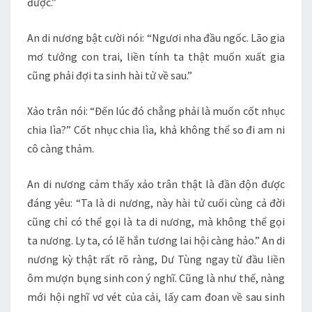
được.”
An di nương bật cười nói: “Ngươi nha đầu ngốc. Lão gia
mơ tưởng con trai, liền tính ta thật muốn xuất gia
cũng phải đợi ta sinh hài tử về sau.”
Xảo trân nói: “Đến lúc đó chẳng phải là muốn cốt nhục
chia lìa?” Cốt nhục chia lìa, khả không thể so đi am ni
cô càng thảm.
An di nương cảm thấy xảo trân thật là đần độn được
đáng yêu: “Ta là di nương, này hài tử cuối cùng cả đời
cũng chỉ có thể gọi là ta di nương, mà không thể gọi
ta nương. Ly ta, có lẽ hắn tương lai hội càng hảo.” An di
nương kỳ thật rất rõ ràng, Dư Tùng ngay từ đầu liền
ôm mượn bụng sinh con ý nghĩ. Cũng là như thế, nàng
mới hội nghĩ vơ vét của cải, lấy cam đoan về sau sinh