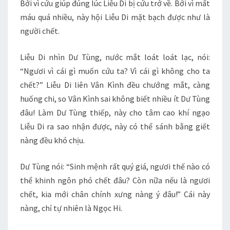
Bởi vì cứu giúp đúng lúc Liễu Di bị cứu trở về. Bởi vì mất
máu quá nhiều, này hội Liễu Di mặt bạch được như là
người chết.
Liễu Di nhìn Dư Tùng, nước mắt loát loát lạc, nói:
“Ngươi vì cái gì muốn cứu ta? Vì cái gì không cho ta
chết?” Liễu Di liên Vân Kình đều chướng mắt, càng
huống chi, so Vân Kình sai không biết nhiều ít Dư Tùng
đâu! Làm Dư Tùng thiếp, này cho tâm cao khí ngạo
Liễu Di ra sao nhận được, này có thể sánh bằng giết
nàng đều khó chịu.
Dư Tùng nói: “Sinh mệnh rất quý giá, ngươi thế nào có
thể khinh ngôn phó chết đâu? Còn nữa nếu là ngươi
chết, kia mới chân chính xưng nàng ý đâu!” Cái này
nàng, chỉ tự nhiên là Ngọc Hi.