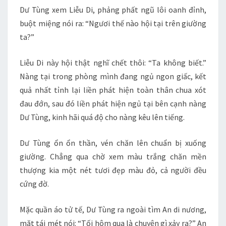
Dư Tùng xem Liễu Di, phảng phất ngũ lôi oanh đỉnh,
buột miệng nói ra: “Ngươi thế nào hội tại trên giường
ta?”
Liễu Di này hội thật nghĩ chết thôi: “Ta không biết.”
Nàng tại trong phòng mình đang ngủ ngon giấc, kết
quả nhất tỉnh lại liền phát hiện toàn thân chua xót
đau đớn, sau đó liền phát hiện ngủ tại bên cạnh nàng
Dư Tùng, kinh hãi quá độ cho nàng kêu lên tiếng.
Dư Tùng ổn ổn thần, vén chăn lên chuẩn bị xuống
giường. Chẳng qua chờ xem màu trắng chăn mền
thượng kia một nét tươi đẹp màu đỏ, cả người đều
cứng đờ.
Mặc quần áo tử tế, Dư Tùng ra ngoài tìm An di nương,
mặt tái mét nói: “Tối hôm qua là chuyện gì xảy ra?” An