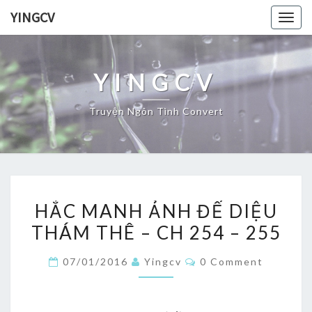
Skip
YINGCV
Togg
to
navig
content
YINGCV
Truyện Ngôn Tình Convert
HẮC
HẮC MANH ẢNH ĐẾ DIỆU
MANH
THÁM THÊ – CH 254 – 255
ẢNH
ĐẾ
Comments
07/01/2016
Yingcv
0 Comment
DIỆU
THÁM
THÊ