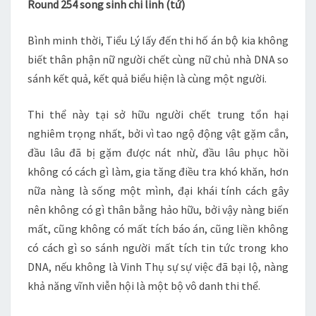
Round 254 song sinh chi linh (tứ)
–
CH
Bình minh thời, Tiểu Lý lấy đến thi hố án bộ kia không
254
biết thân phận nữ người chết cùng nữ chủ nhà DNA so
–
sánh kết quả, kết quả biểu hiện là cùng một người.
255
Thi thể này tại sở hữu người chết trung tổn hại
nghiêm trọng nhất, bởi vì tao ngộ động vật gặm cắn,
đầu lâu đã bị gặm được nát nhừ, đầu lâu phục hồi
không có cách gì làm, gia tăng điều tra khó khăn, hơn
nữa nàng là sống một mình, đại khái tính cách gây
nên không có gì thân bằng hảo hữu, bởi vậy nàng biến
mất, cũng không có mất tích báo án, cũng liền không
có cách gì so sánh người mất tích tin tức trong kho
DNA, nếu không là Vinh Thụ sự sự việc đã bại lộ, nàng
khả năng vĩnh viễn hội là một bộ vô danh thi thể.