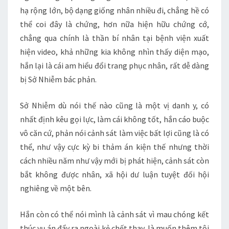
hạ rộng lớn, bộ dạng giống nhân nhiều đi, chẳng hề có
thể coi đây là chứng, hơn nữa hiện hữu chứng cớ,
chẳng qua chính là thần bí nhân tại bệnh viện xuất
hiện video, khả những kia không nhìn thấy diện mạo,
hắn lại là cái am hiểu đổi trang phục nhân, rất dễ dàng
bị Sở Nhiễm bác phản.
Sở Nhiễm dù nói thế nào cũng là một vị danh y, có
nhất định kêu gọi lực, làm cái không tốt, hắn cáo buộc
vô căn cứ, phản nói cảnh sát làm việc bất lợi cũng là có
thể, như vậy cực kỳ bi thảm án kiện thế nhưng thời
cách nhiều năm như vậy mới bị phát hiện, cảnh sát còn
bắt không được nhân, xã hội dư luận tuyệt đối hội
nghiêng về một bên.
Hắn còn có thể nói mình là cảnh sát vì mau chóng kết
thúc vụ án đẩy ra ngoài kẻ chết thay, là muốn thêm tội