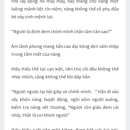
thể lay động nó mảy may, này mang cho nàng một
luồng mãnh liệt tín niệm, nàng không thể cô phụ đứa
bé này sinh mệnh lực.
“Ngươi là định đem chính mình chân làm tàn sao?”
Âm lãnh phong mang hắn cao đại bóng đen xâm nhập
trong tầm mắt của nàng.
Hiểu Hiểu thể lực cạn kiệt, liên thủ chỉ đều không thể
nhúc nhích, càng không thể hồi đáp hắn.
“Ngươi ngược lại hội giày vò chính mình. . .” Hắn đi vào
vây khốn nàng huyệt động, ngồi xổm người xuống,
kiểm tra nàng vết thương, “Ngươi còn giấu đem cái
nhíp, thật là coi khinh ngươi.”
Hiểu Hiểu cười gằn một tiếng, dùng hết sức lực nói,