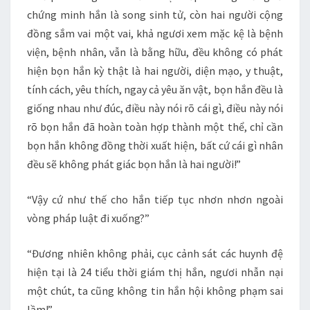
chứng minh hắn là song sinh tử, còn hai người cộng
đồng sắm vai một vai, khả ngươi xem mặc kệ là bệnh
viện, bệnh nhân, vẫn là bằng hữu, đều không có phát
hiện bọn hắn kỳ thật là hai người, diện mạo, y thuật,
tính cách, yêu thích, ngay cả yêu ăn vật, bọn hắn đều là
giống nhau như đúc, điều này nói rõ cái gì, điều này nói
rõ bọn hắn đã hoàn toàn hợp thành một thể, chỉ cần
bọn hắn không đồng thời xuất hiện, bất cứ cái gì nhân
đều sẽ không phát giác bọn hắn là hai người!”
“Vậy cứ như thế cho hắn tiếp tục nhơn nhơn ngoài
vòng pháp luật đi xuống?”
“Đương nhiên không phải, cục cảnh sát các huynh đệ
hiện tại là 24 tiểu thời giám thị hắn, ngươi nhẫn nại
một chút, ta cũng không tin hắn hội không phạm sai
lầm!”