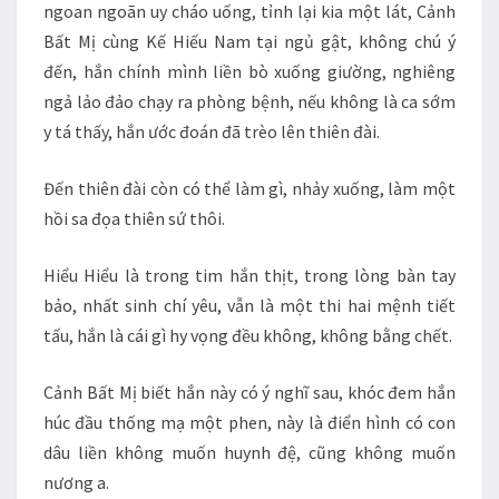
ngoan ngoãn uy cháo uống, tỉnh lại kia một lát, Cảnh
Bất Mị cùng Kế Hiếu Nam tại ngủ gật, không chú ý
đến, hắn chính mình liền bò xuống giường, nghiêng
ngả lảo đảo chạy ra phòng bệnh, nếu không là ca sớm
y tá thấy, hắn ước đoán đã trèo lên thiên đài.
Đến thiên đài còn có thể làm gì, nhảy xuống, làm một
hồi sa đọa thiên sứ thôi.
Hiểu Hiểu là trong tim hắn thịt, trong lòng bàn tay
bảo, nhất sinh chí yêu, vẫn là một thi hai mệnh tiết
tấu, hắn là cái gì hy vọng đều không, không bằng chết.
Cảnh Bất Mị biết hắn này có ý nghĩ sau, khóc đem hắn
húc đầu thống mạ một phen, này là điển hình có con
dâu liền không muốn huynh đệ, cũng không muốn
nương a.