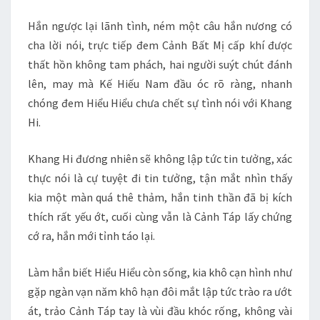
Hắn ngược lại lãnh tình, ném một câu hắn nương có
cha lời nói, trực tiếp đem Cảnh Bất Mị cấp khí được
thất hồn không tam phách, hai người suýt chút đánh
lên, may mà Kế Hiếu Nam đầu óc rõ ràng, nhanh
chóng đem Hiểu Hiểu chưa chết sự tình nói với Khang
Hi.
Khang Hi đương nhiên sẽ không lập tức tin tưởng, xác
thực nói là cự tuyệt đi tin tưởng, tận mắt nhìn thấy
kia một màn quá thê thảm, hắn tinh thần đã bị kích
thích rất yếu ớt, cuối cùng vẫn là Cảnh Táp lấy chứng
cớ ra, hắn mới tỉnh táo lại.
Làm hắn biết Hiểu Hiểu còn sống, kia khô cạn hình như
gặp ngàn vạn năm khô hạn đôi mắt lập tức trào ra ướt
át, trảo Cảnh Táp tay là vùi đầu khóc rống, không vài