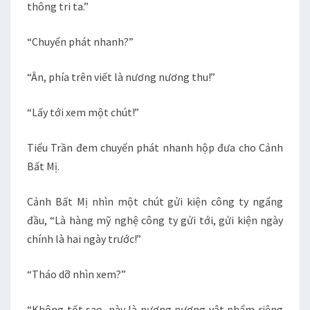
thông tri ta.”
“Chuyển phát nhanh?”
“Ân, phía trên viết là nương nương thu!”
“Lấy tới xem một chút!”
Tiểu Trần đem chuyển phát nhanh hộp đưa cho Cảnh
Bất Mị.
Cảnh Bất Mị nhìn một chút gửi kiện công ty ngẩng
đầu, “Là hàng mỹ nghệ công ty gửi tới, gửi kiện ngày
chính là hai ngày trước!”
“Tháo dỡ nhìn xem?”
“Không tốt sao, này là nương nương vật phẩm riêng