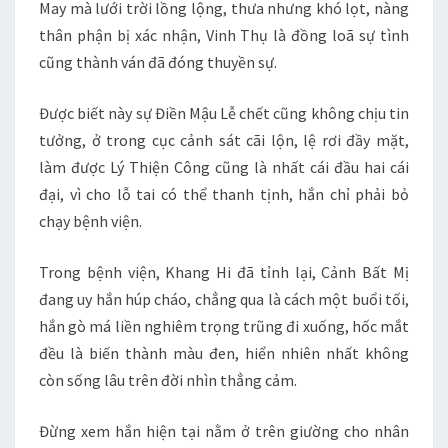
May mà lưới trời lồng lộng, thưa nhưng khó lọt, nàng
thân phận bị xác nhận, Vinh Thụ là đồng loã sự tình
cũng thành ván đã đóng thuyền sự.
Được biết này sự Điền Mậu Lễ chết cũng không chịu tin
tưởng, ở trong cục cảnh sát cãi lộn, lệ rơi đầy mặt,
làm được Lý Thiện Công cũng là nhất cái đầu hai cái
đại, vì cho lỗ tai có thể thanh tịnh, hắn chỉ phải bỏ
chạy bệnh viện.
Trong bệnh viện, Khang Hi đã tỉnh lại, Cảnh Bất Mị
đang uy hắn húp cháo, chẳng qua là cách một buổi tối,
hắn gò má liền nghiêm trọng trũng đi xuống, hốc mắt
đều là biến thành màu đen, hiển nhiên nhất không
còn sống lâu trên đời nhìn thẳng cảm.
Đừng xem hắn hiện tại nằm ở trên giường cho nhân