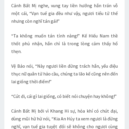
Cảnh Bất Mị nghe, vung tay liền hướng hắn trán vỗ
một cái, “Vạn tuế gia đều như vậy, ngươi tiểu tử thế
nhưng còn nghĩ tán gái!”
“Ta không muốn tán tỉnh nàng!” Kế Hiếu Nam thề
thốt phủ nhận, hắn chỉ là trong lòng cảm thấy hổ
thẹn.
Vệ Bảo nói, “Này ngươi liền đừng trách hắn, yểu điệu
thục nữ quân tử hảo cầu, chúng ta lão kế cũng nên đến
lai giống thời điểm!”
“Cút đi, cái gì lai giống, có biết nói chuyện hay không!”
Cảnh Bất Mị bởi vì Khang Hi sự, hỏa khí có chút đại,
dùng mũi hừ hừ nói, “Kia An Hủy ta xem ngươi là đừng
nghĩ, vạn tuế gia tuyệt đối sẽ không cho ngươi cùng