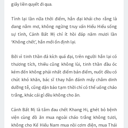
giây liền quyết đi qua.
Tỉnh lại lần nữa thời điểm, hắn đại khái cho rằng là
đang nằm mơ, không ngừng truy vấn Hiểu Hiểu sống
sự tình, Cảnh Bất Mị chí ít hồi đáp năm mươi lần
‘Không chết’, hắn mới ổn định lại.
Bởi vì tinh thần đả kích quá đại, trên người hắn lại có
thương tích, thiêu cũng không lùi, tinh thần đầu óc
kém đến không phải nhất điểm bán điểm, nuốt đều có
chút khó khăn, bác sĩ thay hắn đánh mấy châm dinh
dưỡng tễ, cũng dặn bảo tạm thời chỉ có thể uống cháo
trắng, khác cái gì đều không cho ăn.
Cảnh Bất Mị là tâm đau chết Khang Hi, ghét bỏ bệnh
viện cùng đồ ăn mua ngoài cháo trắng không tươi,
không cho Kế Hiếu Nam mua nồi cơm điện, mua Thái