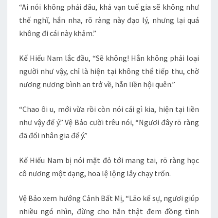
“Ai nói không phải đâu, khả vạn tuế gia sẽ không như
thế nghĩ, hắn nha, rõ ràng này đạo lý, nhưng lại quá
không đi cái này khảm.”
Kế Hiếu Nam lắc đầu, “Sẽ không! Hắn không phải loại
người như vậy, chỉ là hiện tại không thể tiếp thu, chờ
nương nương bình an trở về, hắn liền hội quên.”
“Chao ôi u, mới vừa rồi còn nói cái gì kia, hiện tại liền
như vậy để ý.” Vệ Bảo cười trêu nói, “Ngươi đây rõ ràng
đã đối nhân gia để ý.”
Kế Hiếu Nam bị nói mặt đỏ tới mang tai, rõ ràng học
cô nương một dạng, hoa lệ lộng lẫy chạy trốn.
Vệ Bảo xem hướng Cảnh Bất Mị, “Lão kế sự, ngươi giúp
nhiều ngó nhìn, đừng cho hắn thật đem đồng tình