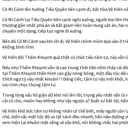
Cố Mi Cảnh lên hướng Tiêu Quyền bên cạnh đi, bất hòa Vệ Hiến nà
Cố Mi Cảnh tại Tiêu Quyền bên cạnh ngồi xuống, người kia liền t
thượng gần nhất phá án và bắt giam liên hoàn hung sát án, hai n
chuyện một dạng, tiếp tục nghe đi xuống.
Bên đó Cố Mi Cảnh sau khi rời đi, Vệ Hiến chính mình dựa vào ở tr
không bình tĩnh.
Vệ Hiến đối Thẩm Khuynh quả thật có chút tiểu tâm tư, này vẫn 
Nếu như Thẩm Khuynh vẫn là cao trung thời hắn nhìn thấy cái đó
tại Thẩm Khuynh thân hình cao gầy nóng bỏng, một đầu tóc dài q
thích ngự tỷ này nhất khoản! ! ! Đáng tiếc, tâm tư này mới khởi
lưu tình chọc thủng tâm tư.
Trong lòng xấu hổ giận dữ khó nói lên lời, trọng yếu nhất vẫn là rấ
cái có chủ, muốn hay không như vậy ngược a? Xuất sư bất lợi, hắn
Vệ Hiến khổ bức tâm tư không nhân có thể biết, mấy người còn l
chó, biến sắc mặt tốc độ so lật sách đều nhanh, hắn não đường về
xem hiện tại khuôn mặt vắng vẻ sầu khổ, nói không chắc hai phút 