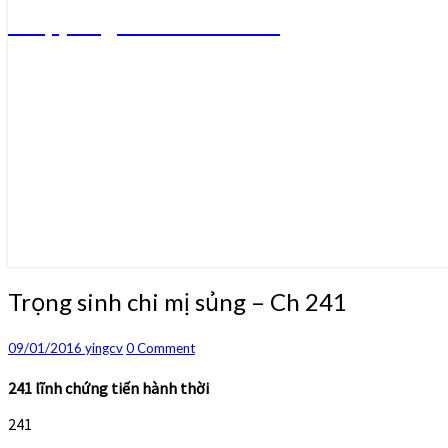
Truyện ngôn tình convert
Trọng
Trọng sinh chi mị sủng – Ch 241
sinh
chi
Comments
09/01/2016
yingcv
0 Comment
mị
sủng
241 lĩnh chứng tiến hành thời
–
Ch
241
241