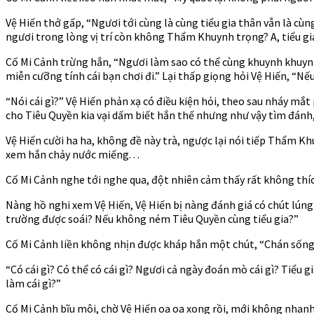
Vệ Hiến thở gấp, “Ngươi tới cùng là cùng tiểu gia thân vẫn là c
ngươi trong lòng vị trí còn không Thẩm Khuynh trọng? A, tiểu gi
Cố Mi Cảnh trừng hắn, “Ngươi làm sao có thể cùng khuynh khuynh
miễn cưỡng tính cái bạn chơi đi.” Lại thấp giọng hỏi Vệ Hiến, “Nế
“Nói cái gì?” Vệ Hiến phản xạ có điều kiện hỏi, theo sau nháy mắt 
cho Tiêu Quyền kia vại dấm biết hắn thế nhưng như vậy tìm đánh,
Vệ Hiến cười ha ha, không đề này trà, ngược lại nói tiếp Thẩm Kh
xem hắn chảy nước miếng. . .
Cố Mi Cảnh nghe tới nghe qua, đột nhiên cảm thấy rất không th
Nàng hồ nghi xem Vệ Hiến, Vệ Hiến bị nàng đánh giá có chút lúng tún
trường được soái? Nếu không ném Tiêu Quyền cùng tiểu gia?”
Cố Mi Cảnh liền không nhịn được kháp hắn một chút, “Chán sống ngư
“Có cái gì? Có thể có cái gì? Ngươi cả ngày đoán mò cái gì? Tiểu
làm cái gì?”
Cố Mi Cảnh bĩu môi, chờ Vệ Hiến oa oa xong rồi, mới không nhan