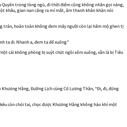
Tiêu Quyền trong lòng ngủ, đi thời điểm cũng không nhân gọi nàng,
một khâu, gian nan căng ra mí mắt, âm thanh khàn khàn nói:
nàng trán, hoàn toàn không đem mấy người còn lại hâm mộ ghen tị
nh ta đi. Nhanh a, đem ta để xuống.”
 một cái không phòng bị suýt chút ngồi xổm xuống, vẫn là bị Tiêu
ô Khương Hằng, Đường Lịch cùng Cố Lương Thần, “Đi, đi, đừng
đen kêu còn chói tai, chọc được Khương Hằng không hảo khí một