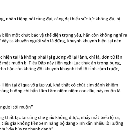
, nhân tiếng nói càng đại, càng đại biểu sức lực không đủ, bị
ụy biện một chút bảo vệ thể diện trọng yếu, hắn còn không nghĩ ra
h? Vậy ta khuyên ngươi vẫn là đừng, khuynh khuynh hiện tại nên
iện tại là không phải lại gương vỡ lại lành, chỉ là, đơn từ lần
ê mật muốn bị Tiêu Dập này tiện nghi Lục thúc ăn trong bụng,
, cho hắn còn không đối khuynh khuynh thổ lộ tình cảm trước,
iến tại đi qua vô giúp vui, khả thật có chút tìm đánh khiếm
t, càng huống chi hắn tâm tâm niệm niệm con dâu, này muốn là
 ngươi tới muộn.”
 thất lạc lại cũng che giấu không được, nháy mắt biểu lộ ra,
, tiểu gia không liền xem nàng bộ dạng xinh xắn nhiều lời lưỡng
như vậy hủy ta thanh danh.”