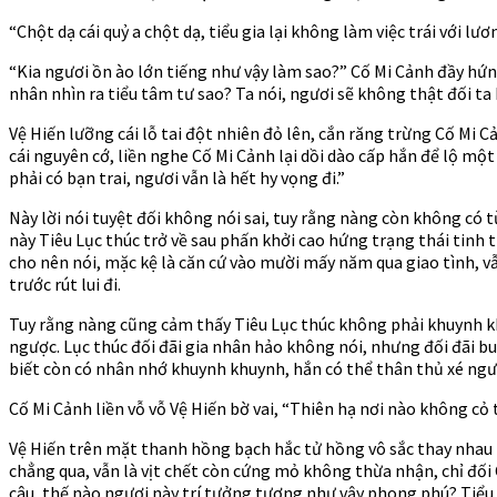
“Chột dạ cái quỷ a chột dạ, tiểu gia lại không làm việc trái với lư
“Kia ngươi ồn ào lớn tiếng như vậy làm sao?” Cố Mi Cảnh đầy hứng
nhân nhìn ra tiểu tâm tư sao? Ta nói, ngươi sẽ không thật đối ta
Vệ Hiến lưỡng cái lỗ tai đột nhiên đỏ lên, cắn răng trừng Cố Mi 
cái nguyên cớ, liền nghe Cố Mi Cảnh lại dồi dào cấp hắn để lộ mộ
phải có bạn trai, ngươi vẫn là hết hy vọng đi.”
Này lời nói tuyệt đối không nói sai, tuy rằng nàng còn không có t
này Tiêu Lục thúc trở về sau phấn khởi cao hứng trạng thái tin
cho nên nói, mặc kệ là căn cứ vào mười mấy năm qua giao tình, v
trước rút lui đi.
Tuy rằng nàng cũng cảm thấy Tiêu Lục thúc không phải khuynh khu
ngược. Lục thúc đối đãi gia nhân hảo không nói, nhưng đối đãi 
biết còn có nhân nhớ khuynh khuynh, hắn có thể thân thủ xé ngườ
Cố Mi Cảnh liền vỗ vỗ Vệ Hiến bờ vai, “Thiên hạ nơi nào không cỏ
Vệ Hiến trên mặt thanh hồng bạch hắc tử hồng vô sắc thay nhau t
chẳng qua, vẫn là vịt chết còn cứng mỏ không thừa nhận, chỉ đối 
câu, thế nào ngươi này trí tưởng tượng như vậy phong phú? Tiểu 