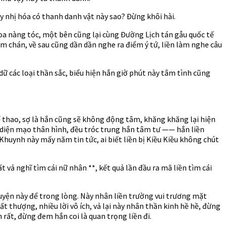
y nhị hóa có thanh danh vật này sao? Đừng khôi hài.
xoa nàng tóc, một bên cũng lại cùng Đường Lịch tán gẫu quốc tế
m chán, về sau cũng dần dần nghe ra điểm ý tứ, liền làm nghe câu
dữ các loại thần sắc, biểu hiện hắn giờ phút này tâm tình cũng
 thao, sợ là hắn cũng sẽ không động tâm, khăng khăng lại hiện
 diện mạo thân hình, đều tróc trung hắn tâm tư —— hắn liền
Khuynh này mấy năm tin tức, ai biết liền bị Kiều Kiều không chút
ất vả nghĩ tìm cái nữ nhân **, kết quả lần đầu ra mã liền tìm cái
yện này để trong lòng. Này nhân liền trường vui trương mặt
t thượng, nhiều lời vô ích, vả lại này nhân thần kinh hề hề, đừng
rất, đừng đem hắn coi là quan trọng liền đi.