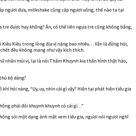
ấp ngươi đưa, milkshake cũng cấp ngươi uống, thế nào ta tại
 tre được hay không? Ân, có thể liên ngựa tre cũng không bằng,
Kiều Kiều trong lòng địa vị nặng bao nhiêu. . . Vẫn là đừng hỏi,
 chết đều không mang như vậy kích thích.
nữ nhân mùi vị, lại là nói Thẩm Khuynh kia thân hình thật hảo,
 thú bộ dáng?
khí hỏi nàng, “Uy, uy, nhìn cái gì vậy? Hiện tại phát hiện tiểu gia
ng phải đối khuynh khuynh có cái gì. . .”
 phòng sói một dạng ánh mắt xem tiểu gia, ngươi nói ngươi nghĩ