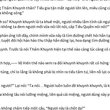
ùng Thẩm Khuynh thân? Tiểu gia tận mắt ngươi lớn lên, miêu cũng c
a không sống.”
 so? Khuynh khuynh là ta khuê mật, ngươi nhiều lắm tính cái ngựa
u không ta đem ngươi mới vừa nói lời nói, cấp Tiêu Quyền nói nói?”
phản ứng tới đây, chính mình vừa nãy là tìm đường chết hỏi hắn tại 
 tuyệt đối hội hảo hảo thu thập hắn dừng lại, hoa dạng tìm đường
uynh. Trước là nói Thẩm Khuynh hiện tại thế nào càng lúc càng có 
ích hợp,—— Vệ Hiến thế nào xem ra đối khuynh khuynh rất có hứng
g, chỉ lo lắng là không phải bị nhìn ra tiểu tâm tư, liền nỗ lực cổ 
ơi?” Lại nói: “Ta nói. . . Ngươi luôn luôn đề khuynh khuynh, là khô
 gia không lâu nói lưỡng miệng, liền quá cái miệng, ngươi dùng này
h không chậm tiếp một câu, “Ngươi này là chột dạ?”