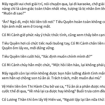
Mấy người vui chơi giải trí, nói chuyện qua, lại đi karaoke, chờ 
nàng chỉ là cảm giác toàn thân nhất nhẹ, tượng là bị nhân ôm lê
“Muốn đi sao?”
“Ân? Ngủ đi, một hồi liền tới nơi.” Tiêu Quyền hoàn toàn không
hận ánh mắt xem ở trong mắt.
Cố Mi Cảnh giờ phút này ý thức thức tỉnh, cũng xem thấy bên cạn
Tiêu Quyền hơi có chút tiếc nuối buông tay, Cố Mi Cảnh chân liền
Quyền ôm lấy eo, mới đứng vững.
Tiêu Quyền liền cười hỏi, “Xác định muốn chính mình đi?”
Cố Mi Cảnh chùy hắn một chút, “Một hồi liền hảo, lại không phải
Mấy người còn lại nhìn không được bọn hắn lưỡng đánh tình mắn
xem hắn vợ chồng son tú ân ái. Trách trách, mắt muốn đui mù.”
Vệ Hiến liền ôm Thi Hành Chu bờ vai ca, “Tú ân ái a phân được nh
cước thể đi qua, “Về nhà lại ca được hay không? Buổi trưa cơm đề
Cố Lương Thần thì ôm lấy Vệ Hiến vai, “Ngươi lặp lại lần nữa thử x