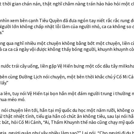
ột thời gian chán nản, thật nghĩ châm nàng trán hảo hảo hỏi một 
 nhìn xem bên cạnh Tiêu Quyền đã đưa ngón tay niết rắc rắc rung 
Người lớn không chấp nhặt lỗi lầm của người nhỏ, ca ca không so đo
.”
ẳng qua nghĩ nhiều một chuyện không bằng bớt một chuyện, liền 
 mà ca ca cả ngày vội được không thấy bóng người, khuynh khuynh cò
ước trái cây uống, liền gặp Vệ Hiến bưng một cốc dâu tây milkshak
 bên cùng Đường Lịch nói chuyện, một bên thời khắc chú ý Cố Mi Cản
lấy.”
a lên, tuy nói Vệ Hiến tại bọn hắn một đám người trung i thường 
 chua méo mó.
ói chuyện lên tới, hắn tại mỹ quốc du học một năm rưỡi, không có b
ử thật nhiệt tình, tiểu gia hắn có chút ăn không tiêu, sau lại nói 
t bút, hỏi Cố Mi Cảnh, “Ai, Thẩm Khuynh thế nào cũng chạy mỹ quốc
gia, ngươi quản như vậy nhiều làm sao?” Lại nói, “Cho ngươi đi du 