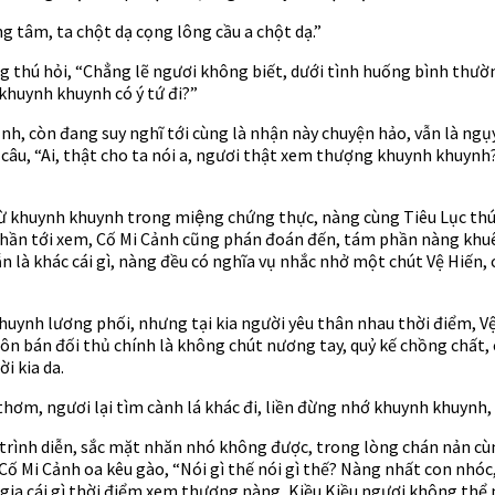
ơng tâm, ta chột dạ cọng lông cầu a chột dạ.”
 thú hỏi, “Chẳng lẽ ngươi không biết, dưới tình huống bình thường
 khuynh khuynh có ý tứ đi?”
Cảnh, còn đang suy nghĩ tới cùng là nhận này chuyện hảo, vẫn là ng
t câu, “Ai, thật cho ta nói a, ngươi thật xem thượng khuynh khuyn
ừ khuynh khuynh trong miệng chứng thực, nàng cùng Tiêu Lục thúc h
h thần tới xem, Cố Mi Cảnh cũng phán đoán đến, tám phần nàng khu
ẫn là khác cái gì, nàng đều có nghĩa vụ nhắc nhở một chút Vệ Hiến
ynh lương phối, nhưng tại kia người yêu thân nhau thời điểm, Vệ H
buôn bán đối thủ chính là không chút nương tay, quỷ kế chồng chấ
i kia da.
 thơm, ngươi lại tìm cành lá khác đi, liền đừng nhớ khuynh khuynh,
rình diễn, sắc mặt nhăn nhó không được, trong lòng chán nản cùng
Cố Mi Cảnh oa kêu gào, “Nói gì thế nói gì thế? Nàng nhất con nhóc
gia cái gì thời điểm xem thượng nàng, Kiều Kiều ngươi không thể 