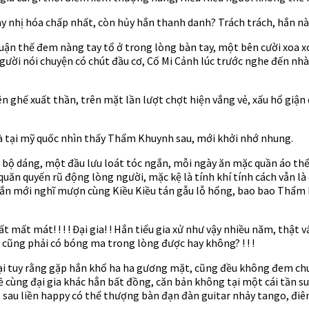
y nhị hóa chấp nhất, còn hủy hắn thanh danh? Trách trách, hắn nà
huận thế đem nàng tay tổ ở trong lòng bàn tay, một bên cười xoa 
gười nói chuyện có chút đầu cơ, Cố Mi Cảnh lúc trước nghe đến nhà
ên ghế xuất thần, trên mặt lần lượt chợt hiện vắng vẻ, xấu hổ giận 
là tại mỹ quốc nhìn thấy Thẩm Khuynh sau, mới khởi nhớ nhung.
 bộ dáng, một đầu lưu loát tóc ngắn, mỗi ngày ăn mặc quần áo thể
uăn quyến rũ động lòng người, mặc kệ là tính khí tính cách vẫn là
, hắn mới nghĩ mượn cùng Kiều Kiều tán gẫu lỗ hổng, bao bao Thẩm 
t mất mát! ! ! ! Đại gia! ! Hắn tiểu gia xử như vậy nhiều năm, thật v
 cũng phải có bóng ma trong lòng được hay không? ! ! !
ại tuy rằng gặp hắn khổ ha ha gương mặt, cũng đều không đem chu
 cùng đại gia khác hẳn bất đồng, căn bản không tại một cái tần suấ
sau liền happy có thể thượng bàn đạn đàn guitar nhảy tango, điên 