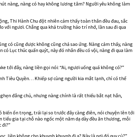
chút nàng, nàng có hay không lương tâm? Người yêu không làm
động, Thi Hành Chu đột nhiên cảm thấy toàn thân đều đau, sắc
 với ngươi. Chẳng qua khả trường hảo trí nhớ, lần sau đi qua
cũng có cũng được không cũng chả sao ứng. Nàng cảm thấy, nàng
n có Lục thúc quấn quýt, này đó nhân đều có vội, nàng đi qua làm
e tới đây, nàng liền gọi nói: “Ai, ngươi uống quá không có?”
h Tiêu Quyền. . . Khiếp sợ cùng người kia mắt lạnh, chỉ có thể
nghẹn đắng chủ, nhưng nàng chính là rất thiếu bắt nạt hắn,
iến ổn trọng, trái lại so trước đây càng điên, nói chuyện lên tới
hắn tiểu gia tại chỗ nào ngốc một năm dạ dày đều ăn thương, mỗi
 đi?”
học, liền không cho khuynh khuynh đi a? Này là nơi đó quy củ?”