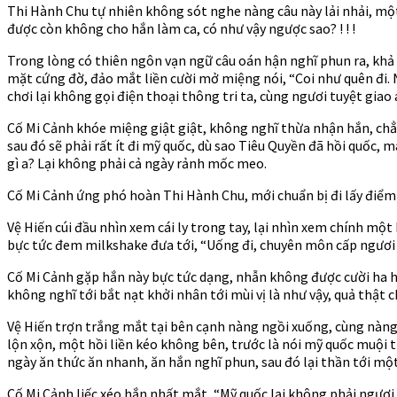
Thi Hành Chu tự nhiên không sót nghe nàng câu này lải nhải, m
được còn không cho hắn làm ca, có như vậy ngược sao? ! ! !
Trong lòng có thiên ngôn vạn ngữ câu oán hận nghĩ phun ra, khả
mặt cứng đờ, đảo mắt liền cười mở miệng nói, “Coi như quên đi. 
chơi lại không gọi điện thoại thông tri ta, cùng ngươi tuyệt giao a
Cố Mi Cảnh khóe miệng giật giật, không nghĩ thừa nhận hắn, ch
sau đó sẽ phải rất ít đi mỹ quốc, dù sao Tiêu Quyền đã hồi quốc,
gì a? Lại không phải cả ngày rảnh mốc meo.
Cố Mi Cảnh ứng phó hoàn Thi Hành Chu, mới chuẩn bị đi lấy điểm n
Vệ Hiến cúi đầu nhìn xem cái ly trong tay, lại nhìn xem chính một
bực tức đem milkshake đưa tới, “Uống đi, chuyên môn cấp ngươi 
Cố Mi Cảnh gặp hắn này bực tức dạng, nhẫn không được cười ha h
không nghĩ tới bắt nạt khởi nhân tới mùi vị là như vậy, quả thật
Vệ Hiến trợn trắng mắt tại bên cạnh nàng ngồi xuống, cùng nàng n
lộn xộn, một hồi liền kéo không bên, trước là nói mỹ quốc muội t
ngày ăn thức ăn nhanh, ăn hắn nghĩ phun, sau đó lại thần tới mộ
Cố Mi Cảnh liếc xéo hắn nhất mắt, “Mỹ quốc lại không phải ngươi 