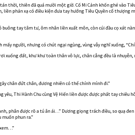
giải tán thời, thiên đã quá mười một giờ. Cố Mi Cảnh khốn ghé vào 
n, liền phản xạ có điều kiện đưa tay hướng Tiêu Quyền cổ thượng 
 có buông tay tâm tư, ôm nhân liền xuất môn, còn cúi đầu cọ xát 
h mấy người, nhưng có chút ngại ngùng, vùng vẫy nghĩ xuống, “Chí
 rơi xuống đất, khư khư toàn thân vô lực, chân cẳng đều là nhuyễn,
 gãy chân đứt chân, đương nhiên có thể chính mình đi.”
g yêu, Thi Hành Chu cùng Vệ Hiến liền được được phất tay chiêu h
anh, phân được rõ a tú ân ái. . .” Dương giọng trách điều, so quạ 
u muốn phun ra.”
em. . .”