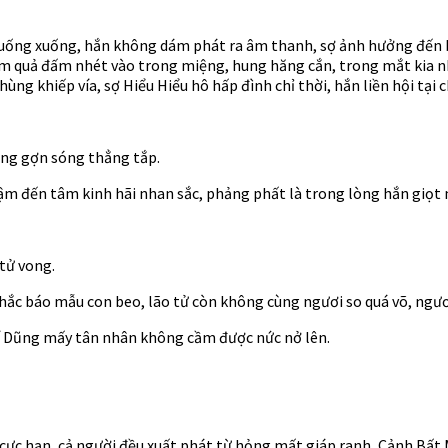
 xuống xuống, hắn không dám phát ra âm thanh, sợ ảnh hưởng đến b
 quả đấm nhét vào trong miệng, hung hăng cắn, trong mắt kia như
g khiếp vía, sợ Hiểu Hiểu hô hấp đình chỉ thời, hắn liền hội tại c
ông gợn sóng thẳng tắp.
ậm đến tâm kinh hãi nhan sắc, phảng phất là trong lòng hắn giọt 
 tử vong.
hắc báo mẫu con beo, lão tử còn không cùng ngươi so quá võ, ngươ
í Dũng mấy tân nhân không cầm được nức nở lên.
 cực hạn, cả người đều xuất phát từ hỏng mất giáp ranh, Cảnh Bất M