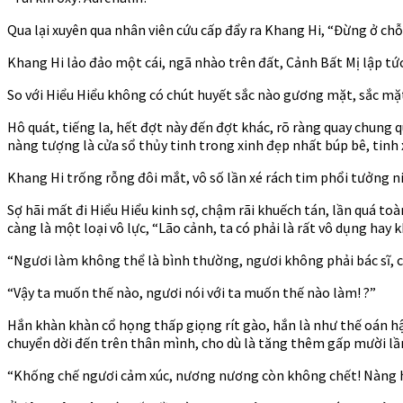
Qua lại xuyên qua nhân viên cứu cấp đẩy ra Khang Hi, “Đừng ở chỗ
Khang Hi lảo đảo một cái, ngã nhào trên đất, Cảnh Bất Mị lập tứ
So với Hiểu Hiểu không có chút huyết sắc nào gương mặt, sắc mặ
Hô quát, tiếng la, hết đợt này đến đợt khác, rõ ràng quay chung 
nàng tượng là cửa sổ thủy tinh trong xinh đẹp nhất búp bê, tinh 
Khang Hi trống rỗng đôi mắt, vô số lần xé rách tim phổi tưởng n
Sợ hãi mất đi Hiểu Hiểu kinh sợ, chậm rãi khuếch tán, lần quá t
càng là một loại vô lực, “Lão cảnh, ta có phải là rất vô dụng hay k
“Ngươi làm không thể là bình thường, ngươi không phải bác sĩ, cũ
“Vậy ta muốn thế nào, ngươi nói với ta muốn thế nào làm! ?”
Hắn khàn khàn cổ họng thấp giọng rít gào, hắn là như thế oán h
chuyển dời đến trên thân mình, cho dù là tăng thêm gấp mười lầ
“Khống chế ngươi cảm xúc, nương nương còn không chết! Nàng hội