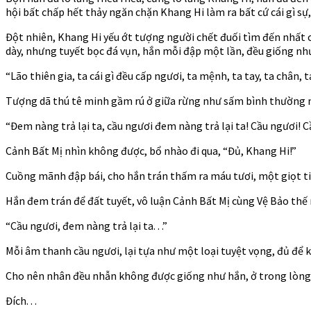
hội bất chấp hết thảy ngăn chặn Khang Hi làm ra bất cứ cái gì sự, 
Đột nhiên, Khang Hi yếu ớt tượng người chết đuối tìm đến nhất cọ
dày, nhưng tuyết bọc đá vụn, hắn mỗi đập một lần, đều giống nh
“Lão thiên gia, ta cái gì đều cấp ngươi, ta mệnh, ta tay, ta chân, 
Tượng dã thú tê minh gầm rú ở giữa rừng như sấm bình thường nổ 
“Đem nàng trả lại ta, cầu ngươi đem nàng trả lại ta! Cầu ngươi! C
Cảnh Bất Mị nhìn không được, bổ nhào đi qua, “Đủ, Khang Hi!”
Cuồng mãnh đập bái, cho hắn trán thấm ra máu tươi, một giọt t
Hắn đem trán để đất tuyết, vô luận Cảnh Bất Mị cùng Vệ Bảo thế n
“Cầu ngươi, đem nàng trả lại ta. . .”
Mỗi âm thanh cầu ngươi, lại tựa như một loại tuyệt vọng, đủ để 
Cho nên nhân đều nhẫn không được giống như hắn, ở trong lòng cầu
Đích. . .