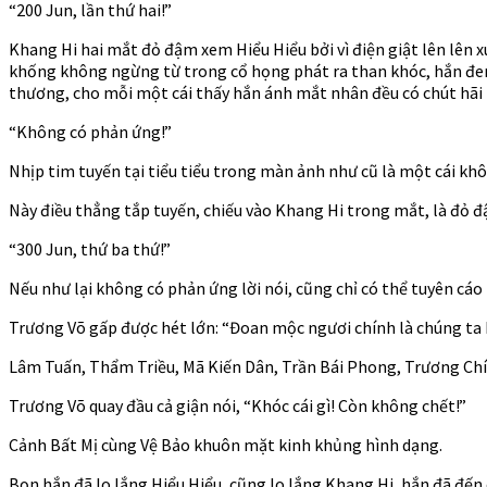
“200 Jun, lần thứ hai!”
Khang Hi hai mắt đỏ đậm xem Hiểu Hiểu bởi vì điện giật lên lên
khống không ngừng từ trong cổ họng phát ra than khóc, hắn đem
thương, cho mỗi một cái thấy hắn ánh mắt nhân đều có chút hãi hùn
“Không có phản ứng!”
Nhịp tim tuyến tại tiểu tiểu trong màn ảnh như cũ là một cái kh
Này điều thẳng tắp tuyến, chiếu vào Khang Hi trong mắt, là đỏ đ
“300 Jun, thứ ba thứ!”
Nếu như lại không có phản ứng lời nói, cũng chỉ có thể tuyên cáo
Trương Võ gấp được hét lớn: “Đoan mộc ngươi chính là chúng ta 
Lâm Tuấn, Thẩm Triều, Mã Kiến Dân, Trần Bái Phong, Trương Ch
Trương Võ quay đầu cả giận nói, “Khóc cái gì! Còn không chết!”
Cảnh Bất Mị cùng Vệ Bảo khuôn mặt kinh khủng hình dạng.
Bọn hắn đã lo lắng Hiểu Hiểu, cũng lo lắng Khang Hi, hắn đã đến