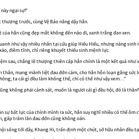
 này ngại sự!”
c thượng trước, cùng Vệ Bảo nâng dậy hắn.
t của hắn cũng đẹp mắt không đến nào đi, xanh trắng đan xen.
quanh như vậy nhiều nhân tại cứu giúp Hiểu Hiểu, nhưng nàng sinh 
xảo, điềm tĩnh, chỉ riêng khuyết thiếu sinh mệnh lực.
iệm sau, chẳng lẽ thượng thiên cấp hắn chính là một kết quả như 
oàn thân, mang mãnh liệt đau đớn cảm, cho hắn hỗn loạn gắng sức l
hông, ta cái gì đều làm không thể, chỉ có thể như vậy xem. . .”
ng không phải cảnh sát, muốn là ngươi cái gì đều hội, đó là thần!
ận sự bất lực của chính mình ra sức, hắn suy nghĩ nhiều có thể ô
n, gấp trăm lần đau đớn cũng không oán.
 sống tới đây, Khang Hi, trấn định một chút, sở hữu nhân đều tại