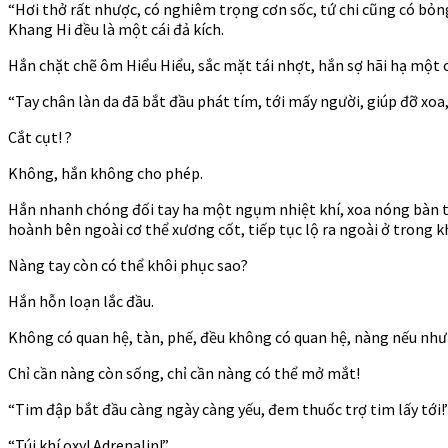
thê
“Hơi thở rất nhược, có nghiêm trọng cơn sốc, tứ chi cũng có bỏng
–
Khang Hi đều là một cái đả kích.
Ch
261
Hắn chặt chẽ ôm Hiểu Hiểu, sắc mặt tái nhợt, hắn sợ hãi hạ một c
“Tay chân làn da đã bắt đầu phát tím, tới mấy người, giúp đỡ xo
Cắt cụt! ?
Không, hắn không cho phép.
Hắn nhanh chóng đối tay ha một ngụm nhiệt khí, xoa nóng bàn tay 
hoành bên ngoài cơ thể xương cốt, tiếp tục lộ ra ngoài ở trong k
Nàng tay còn có thể khôi phục sao?
Hắn hỗn loạn lắc đầu.
Không có quan hệ, tàn, phế, đều không có quan hệ, nàng nếu như 
Chỉ cần nàng còn sống, chỉ cần nàng có thể mở mắt!
“Tim đập bắt đầu càng ngày càng yếu, đem thuốc trợ tim lấy tới!
“Túi khí oxy! Adrenalin!”