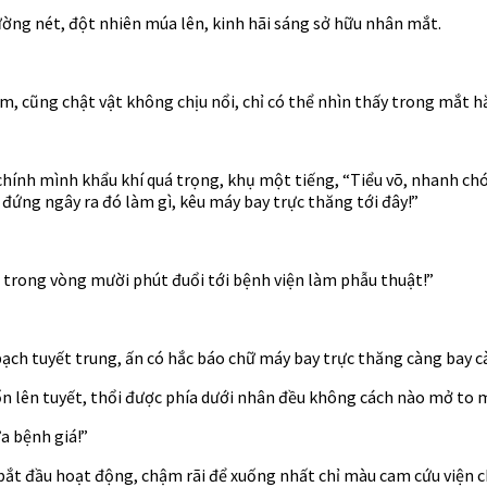
ường nét, đột nhiên múa lên, kinh hãi sáng sở hữu nhân mắt.
, cũng chật vật không chịu nổi, chỉ có thể nhìn thấy trong mắt 
 chính mình khẩu khí quá trọng, khụ một tiếng, “Tiểu võ, nhanh c
đứng ngây ra đó làm gì, kêu máy bay trực thăng tới đây!”
i trong vòng mười phút đuổi tới bệnh viện làm phẫu thuật!”
ạch tuyết trung, ấn có hắc báo chữ máy bay trực thăng càng bay cà
ốn lên tuyết, thổi được phía dưới nhân đều không cách nào mở to 
a bệnh giá!”
c bắt đầu hoạt động, chậm rãi để xuống nhất chỉ màu cam cứu viện c