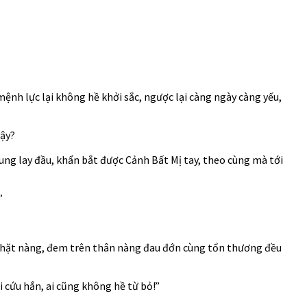
mệnh lực lại không hề khởi sắc, ngược lại càng ngày càng yếu,
vậy?
ung lay đầu, khẩn bắt được Cảnh Bất Mị tay, theo cùng mà tới
”
m chặt nàng, đem trên thân nàng đau đớn cùng tổn thương đều
 cứu hắn, ai cũng không hề từ bỏ!”