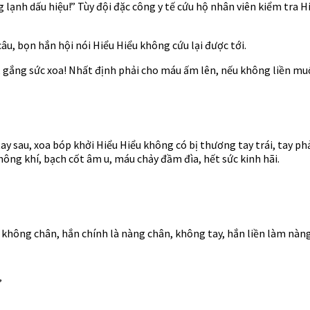
 lạnh dấu hiệu!” Tùy đội đặc công y tế cứu hộ nhân viên kiểm tra 
âu, bọn hắn hội nói Hiểu Hiểu không cứu lại được tới.
a, gắng sức xoa! Nhất định phải cho máu ấm lên, nếu không liền mu
sau, xoa bóp khởi Hiểu Hiểu không có bị thương tay trái, tay phải
hông khí, bạch cốt âm u, máu chảy đầm đìa, hết sức kinh hãi.
không chân, hắn chính là nàng chân, không tay, hắn liền làm nàng
”