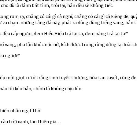
cho dù là đánh bất tỉnh, trói lại, hắn đều sẽ không tiếc.
ng rơm rạ, chẳng có cái gì cả nghĩ, chẳng có cái gì cả kiêng dè, qu
ư va chạm những tảng đá này, phát ra đùng đùng tiếng vang, hắn 
ta đều cấp ngươi, đem Hiểu Hiểu trả lại ta, đem nàng trả lại ta!”
vang, pha lẫn khóc nức nở, kích được trong rừng dừng lại loài ch
ầu ngươi!”
iếp một giọt rơi ở trắng tinh tuyết thượng, hòa tan tuyết, cũng 
ào lôi kéo hắn, chính là không chịu lên.
khiến nhân ngạt thở.
 trời xanh, lão thiên gia. . .