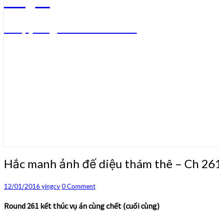
Truyện ngôn tình convert
Hắc
Hắc manh ảnh đế diệu thám thê – Ch 26
manh
ảnh
Comments
12/01/2016
yingcv
0 Comment
đế
diệu
Round 261 kết thúc vụ án cùng chết (cuối cùng)
thám