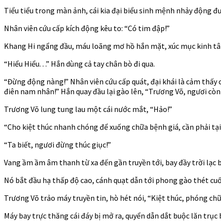
Tiểu tiểu trong màn ảnh, cái kia đại biểu sinh mệnh nhảy động đ
Nhân viên cứu cấp kích động kêu to: “Có tim đập!”
Khang Hi ngẩng đầu, máu loãng mơ hồ hắn mặt, xúc mục kinh tâm
“Hiểu Hiểu. . .” Hắn dùng cả tay chân bò đi qua.
“Đừng động nàng!” Nhân viên cứu cấp quát, đại khái là cảm thấy
điên nam nhân!” Hắn quay đầu lại gào lên, “Trương Võ, ngươi còn 
Trương Võ lung tung lau một cái nước mắt, “Hảo!”
“Cho kiệt thúc nhanh chóng để xuống chữa bệnh giá, cần phải tạ
“Ta biết, ngươi đừng thúc giục!”
Vang ầm ầm âm thanh từ xa đến gần truyền tới, bay đầy trời lạc b
Nó bắt đầu hạ thấp độ cao, cánh quạt dẫn tới phong gào thét cu
Trương Võ trảo máy truyền tin, hò hét nói, “Kiệt thúc, phóng chữ
Máy bay trực thăng cái đáy bị mở ra, quyển dẫn dắt buộc lăn trụ