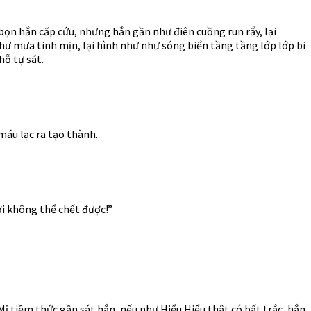
ọn hắn cấp cứu, nhưng hắn gần như điên cuồng run rẩy, lại
 mưa tinh mịn, lại hình như như sóng biển tầng tầng lớp lớp bi
hỗ tự sát.
máu lạc ra tạo thành.
i không thể chết được!”
ị tiềm thức gần sát hắn, nếu như Hiểu Hiểu thật có bất trắc, hắn