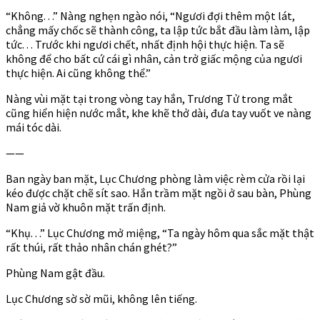
“Không. . .” Nàng nghẹn ngào nói, “Ngươi đợi thêm một lát,
chẳng mấy chốc sẽ thành công, ta lập tức bắt đầu làm làm, lập
tức. . . Trước khi ngươi chết, nhất định hội thực hiện. Ta sẽ
không để cho bất cứ cái gì nhân, cản trở giấc mộng của ngươi
thực hiện. Ai cũng không thể.”
Nàng vùi mặt tại trong vòng tay hắn, Trương Tử trong mắt
cũng hiển hiện nước mắt, khe khẽ thở dài, đưa tay vuốt ve nàng
mái tóc dài.
——
Ban ngày ban mặt, Lục Chương phòng làm việc rèm cửa rồi lại
kéo được chặt chẽ sít sao. Hắn trầm mặt ngồi ở sau bàn, Phùng
Nam giả vờ khuôn mặt trấn định.
“Khụ. . .” Lục Chương mở miệng, “Ta ngày hôm qua sắc mặt thật
rất thúi, rất thảo nhân chán ghét?”
Phùng Nam gật đầu.
Lục Chương sờ sờ mũi, không lên tiếng.