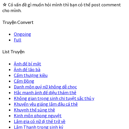
☆ Có vấn đề gì muốn hỏi mình thì bạn có thể post comment
cho mình.
Truyện Convert
Ongoing
Full
List Truyện
Ảnh đế bí mật
Ảnh đế lão bà
Cẩm thượng kiều
Cẩm Đồng
Danh môn quý nữ không dễ chọc
Hắc manh ảnh đế diệu thám thê
Không gian trọng sinh chi tuyệt sắc thú y
Khuyển yêu giáng lâm đậu cá thê
Khuynh thế sủng thê
Kinh môn phong nguyệt
Lâm gia có nữ dị thế trở về
Lâm Thanh trọng sinh ký