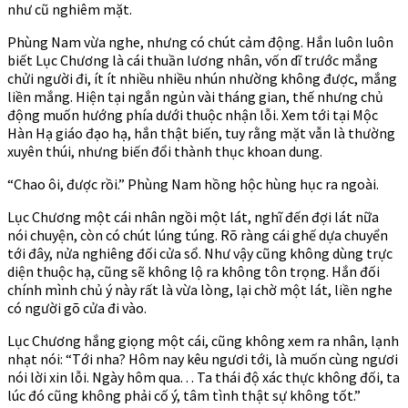
như cũ nghiêm mặt.
Phùng Nam vừa nghe, nhưng có chút cảm động. Hắn luôn luôn
biết Lục Chương là cái thuần lương nhân, vốn dĩ trước mắng
chửi người đi, ít ít nhiều nhiều nhún nhường không được, mắng
liền mắng. Hiện tại ngắn ngủn vài tháng gian, thế nhưng chủ
động muốn hướng phía dưới thuộc nhận lỗi. Xem tới tại Mộc
Hàn Hạ giáo đạo hạ, hắn thật biến, tuy rằng mặt vẫn là thường
xuyên thúi, nhưng biến đổi thành thục khoan dung.
“Chao ôi, được rồi.” Phùng Nam hồng hộc hùng hục ra ngoài.
Lục Chương một cái nhân ngồi một lát, nghĩ đến đợi lát nữa
nói chuyện, còn có chút lúng túng. Rõ ràng cái ghế dựa chuyển
tới đây, nửa nghiêng đối cửa sổ. Như vậy cũng không dùng trực
diện thuộc hạ, cũng sẽ không lộ ra không tôn trọng. Hắn đối
chính mình chủ ý này rất là vừa lòng, lại chờ một lát, liền nghe
có người gõ cửa đi vào.
Lục Chương hắng giọng một cái, cũng không xem ra nhân, lạnh
nhạt nói: “Tới nha? Hôm nay kêu ngươi tới, là muốn cùng ngươi
nói lời xin lỗi. Ngày hôm qua. . . Ta thái độ xác thực không đối, ta
lúc đó cũng không phải cố ý, tâm tình thật sự không tốt.”