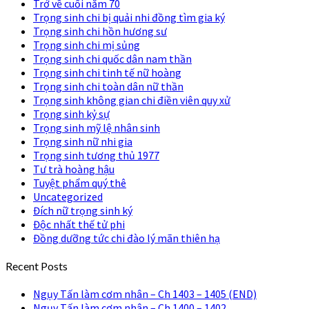
Trở về cuối năm 70
Trọng sinh chi bị quải nhi đồng tìm gia ký
Trọng sinh chi hồn hương sư
Trọng sinh chi mị sủng
Trọng sinh chi quốc dân nam thần
Trọng sinh chi tinh tế nữ hoàng
Trọng sinh chi toàn dân nữ thần
Trọng sinh không gian chi điền viên quy xử
Trọng sinh kỷ sự
Trọng sinh mỹ lệ nhân sinh
Trọng sinh nữ nhi gia
Trọng sinh tương thủ 1977
Tư trà hoàng hậu
Tuyệt phẩm quý thê
Uncategorized
Đích nữ trọng sinh ký
Độc nhất thế tử phi
Đồng dưỡng tức chi đào lý mãn thiên hạ
Recent Posts
Ngụy Tấn làm cơm nhân – Ch 1403 – 1405 (END)
Ngụy Tấn làm cơm nhân – Ch 1400 – 1402