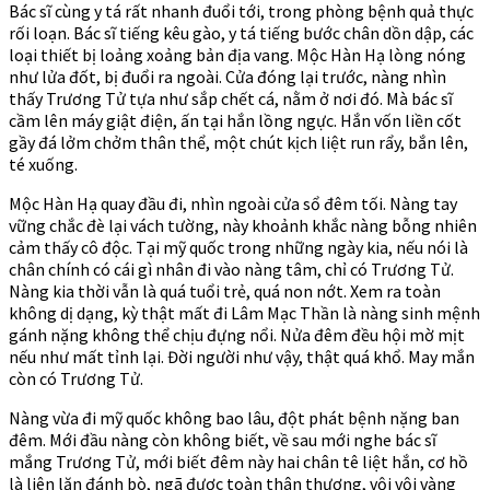
Bác sĩ cùng y tá rất nhanh đuổi tới, trong phòng bệnh quả thực
rối loạn. Bác sĩ tiếng kêu gào, y tá tiếng bước chân dồn dập, các
loại thiết bị loảng xoảng bản địa vang. Mộc Hàn Hạ lòng nóng
như lửa đốt, bị đuổi ra ngoài. Cửa đóng lại trước, nàng nhìn
thấy Trương Tử tựa như sắp chết cá, nằm ở nơi đó. Mà bác sĩ
cầm lên máy giật điện, ấn tại hắn lồng ngực. Hắn vốn liền cốt
gầy đá lởm chởm thân thể, một chút kịch liệt run rẩy, bắn lên,
té xuống.
Mộc Hàn Hạ quay đầu đi, nhìn ngoài cửa sổ đêm tối. Nàng tay
vững chắc đè lại vách tường, này khoảnh khắc nàng bỗng nhiên
cảm thấy cô độc. Tại mỹ quốc trong những ngày kia, nếu nói là
chân chính có cái gì nhân đi vào nàng tâm, chỉ có Trương Tử.
Nàng kia thời vẫn là quá tuổi trẻ, quá non nớt. Xem ra toàn
không dị dạng, kỳ thật mất đi Lâm Mạc Thần là nàng sinh mệnh
gánh nặng không thể chịu đựng nổi. Nửa đêm đều hội mờ mịt
nếu như mất tỉnh lại. Đời người như vậy, thật quá khổ. May mắn
còn có Trương Tử.
Nàng vừa đi mỹ quốc không bao lâu, đột phát bệnh nặng ban
đêm. Mới đầu nàng còn không biết, về sau mới nghe bác sĩ
mắng Trương Tử, mới biết đêm này hai chân tê liệt hắn, cơ hồ
là liên lăn đánh bò, ngã được toàn thân thương, vội vội vàng