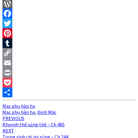
WordPress
Facebook
Twitter
Pinterest
Tumblr
Copy
Link
Email
Print
Pocket
Share
Mạc phụ hàn hạ
Mạc phụ hàn hạ
,
Đinh Mặc
Post
PREVIOUS
Khuynh thế sủng thê – Ch 465
navigation
NEXT
Trọng sinh chi mị sủng – Ch 244