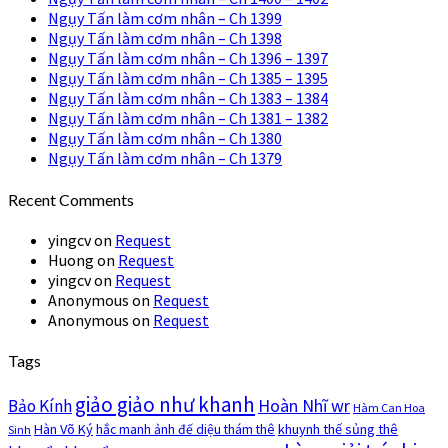
Ngụy Tấn làm cơm nhân – Ch 1399
Ngụy Tấn làm cơm nhân – Ch 1398
Ngụy Tấn làm cơm nhân – Ch 1396 – 1397
Ngụy Tấn làm cơm nhân – Ch 1385 – 1395
Ngụy Tấn làm cơm nhân – Ch 1383 – 1384
Ngụy Tấn làm cơm nhân – Ch 1381 – 1382
Ngụy Tấn làm cơm nhân – Ch 1380
Ngụy Tấn làm cơm nhân – Ch 1379
Recent Comments
yingcv
on
Request
Huong
on
Request
yingcv
on
Request
Anonymous
on
Request
Anonymous
on
Request
Tags
giảo giảo như khanh
Hoàn Nhĩ wr
Bảo Kính
Hàm Can Hoa
Hàn Võ Ký
khuynh thế sủng thê
hắc manh ảnh đế diệu thám thê
Sinh