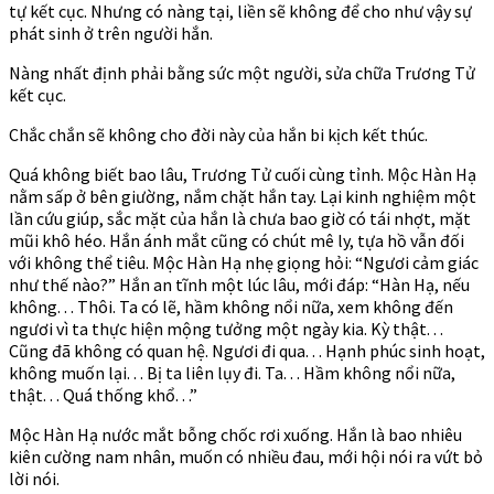
tự kết cục. Nhưng có nàng tại, liền sẽ không để cho như vậy sự
phát sinh ở trên người hắn.
Nàng nhất định phải bằng sức một người, sửa chữa Trương Tử
kết cục.
Chắc chắn sẽ không cho đời này của hắn bi kịch kết thúc.
Quá không biết bao lâu, Trương Tử cuối cùng tỉnh. Mộc Hàn Hạ
nằm sấp ở bên giường, nắm chặt hắn tay. Lại kinh nghiệm một
lần cứu giúp, sắc mặt của hắn là chưa bao giờ có tái nhợt, mặt
mũi khô héo. Hắn ánh mắt cũng có chút mê ly, tựa hồ vẫn đối
với không thể tiêu. Mộc Hàn Hạ nhẹ giọng hỏi: “Ngươi cảm giác
như thế nào?” Hắn an tĩnh một lúc lâu, mới đáp: “Hàn Hạ, nếu
không. . . Thôi. Ta có lẽ, hầm không nổi nữa, xem không đến
ngươi vì ta thực hiện mộng tưởng một ngày kia. Kỳ thật. . .
Cũng đã không có quan hệ. Ngươi đi qua. . . Hạnh phúc sinh hoạt,
không muốn lại. . . Bị ta liên lụy đi. Ta. . . Hầm không nổi nữa,
thật. . . Quá thống khổ. . .”
Mộc Hàn Hạ nước mắt bỗng chốc rơi xuống. Hắn là bao nhiêu
kiên cường nam nhân, muốn có nhiều đau, mới hội nói ra vứt bỏ
lời nói.