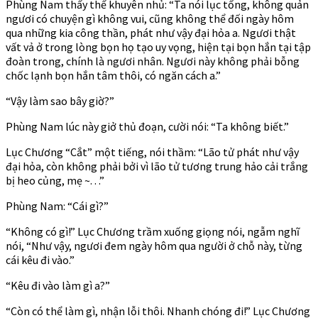
Phùng Nam thấy thế khuyên nhủ: “Ta nói lục tổng, không quản
ngươi có chuyện gì không vui, cũng không thể đối ngày hôm
qua những kia công thần, phát như vậy đại hỏa a. Ngươi thật
vất vả ở trong lòng bọn họ tạo uy vọng, hiện tại bọn hắn tại tập
đoàn trong, chính là ngươi nhân. Ngươi này không phải bỗng
chốc lạnh bọn hắn tâm thôi, có ngăn cách a.”
“Vậy làm sao bây giờ?”
Phùng Nam lúc này giở thủ đoạn, cười nói: “Ta không biết.”
Lục Chương “Cắt” một tiếng, nói thầm: “Lão tử phát như vậy
đại hỏa, còn không phải bởi vì lão tử tương trung hảo cải trắng
bị heo củng, mẹ ~. . .”
Phùng Nam: “Cái gì?”
“Không có gì!” Lục Chương trầm xuống giọng nói, ngẫm nghĩ
nói, “Như vậy, ngươi đem ngày hôm qua người ở chỗ này, từng
cái kêu đi vào.”
“Kêu đi vào làm gì a?”
“Còn có thể làm gì, nhận lỗi thôi. Nhanh chóng đi!” Lục Chương