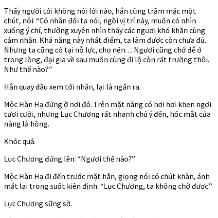
Thấy người tới không nói lời nào, hắn cũng trầm mặc một
chút, nói: “Có nhân đối ta nói, ngồi vị trí này, muốn có nhìn
xuống ý chí, thường xuyên nhìn thấy các ngươi khó khăn cùng
cảm nhận. Khả năng này nhất điểm, ta làm được còn chưa đủ.
Nhưng ta cũng có tại nỗ lực, cho nên. . . Ngươi cũng chớ để ở
trong lòng, đại gia về sau muốn cùng đi lộ còn rất trường thôi.
Như thế nào?”
Hắn quay đầu xem tới nhân, lại là ngẩn ra.
Mộc Hàn Hạ đứng ở nơi đó. Trên mặt nàng có hơi hơi khen ngợi
tươi cười, nhưng Lục Chương rất nhanh chú ý đến, hốc mắt của
nàng là hồng.
Khóc quá.
Lục Chương đứng lên: “Ngươi thế nào?”
Mộc Hàn Hạ đi đến trước mặt hắn, giọng nói có chút khàn, ánh
mắt lại trong suốt kiên định: “Lục Chương, ta không chờ được.”
Lục Chương sững sờ.