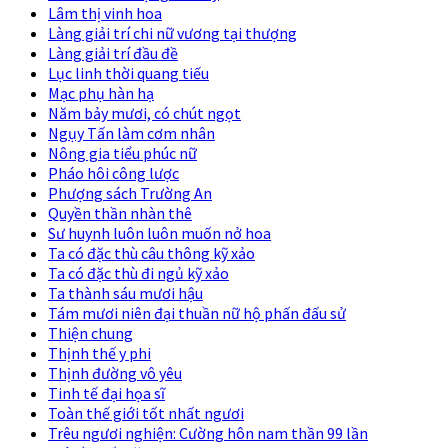
Lâm thị vinh hoa
Làng giải trí chi nữ vương tại thượng
Làng giải trí đầu đề
Lục linh thời quang tiếu
Mạc phụ hàn hạ
Năm bảy mươi, có chút ngọt
Ngụy Tấn làm cơm nhân
Nông gia tiểu phúc nữ
Pháo hôi công lược
Phượng sách Trường An
Quyền thần nhàn thê
Sư huynh luôn luôn muốn nở hoa
Ta có đặc thù câu thông kỹ xảo
Ta có đặc thù đi ngủ kỹ xảo
Ta thành sáu mươi hậu
Tám mươi niên đại thuần nữ hộ phấn đấu sử
Thiện chung
Thịnh thế y phi
Thịnh đường vô yêu
Tinh tế đại họa sĩ
Toàn thế giới tốt nhất ngươi
Trêu ngươi nghiện: Cường hôn nam thần 99 lần