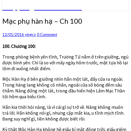
Truyện ngôn tình convert
Mạc
Mạc phụ hàn hạ – Ch 100
phụ
hàn
Comments
12/01/2016
yingcv
0 Comment
hạ
–
100. Chương 100:
Ch
100
Trong phòng bệnh yên tĩnh, Trương Tử nằm ở trên giường, ngủ
được bình yên. Chỉ là so với mấy ngày hôm trước, mặt tựa hồ lại
lõm đi xuống nhất điểm.
Mộc Hàn Hạ ở bên giường nhìn hắn một lát, đẩy cửa ra ngoài.
Trong hàng lang không có nhân, ngoài cửa sổ bóng đêm sâu
thẳm. Nàng đứng một lát, trong đầu hiển hiện Lâm Mạc Thần
tối hôm qua biểu tình.
Hắn kia thời hỏi nàng, là vì cái gì sự trở về. Nàng không muốn
trả lời. Hắn không nói gì, nhưng cặp mắt kia, u tĩnh mịch tĩnh.
Đang suy nghĩ gì, liền không được biết rồi.
Kỳ thật Mộc Hàn Hạ không hề giấu bí mật động trời, giấu giếm