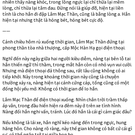
nhiên thấy nàng khóc, trong lồng ngực lại chỉ thừa lại mềm
lòng, chỉ thừa lại tâm đau. Đừng nói là giúp đỡ, hiện tại liền
tính là cho hắn đi đập Lâm Mạc Thần, cũng là bằng lòng a. Hắn
hiện tại nhưng thật là hỏng bét, hỏng bét cực độ.
——
Cảnh chiều hôm rủ xuống thời gian, Lâm Mạc Thần đứng tại
phong thần tòa nhà thượng, cấp Mộc Hàn Hạ gọi điện thoại.
Nghĩ đến này ngày giữa hai người kiều diễm, nàng tại bên lỗ tai
hắn thiển ngữ thì thầm, trong mắt hắn còn có nhỏ vụn vui cười.
Nhưng mà điện thoại đả thông sau, rất lâu cũng không có ai
tiếp khởi. Này trong khoảng thời gian này cũng là chuyện
thường xảy ra, nàng hiện tại cánh cứng cáp, tổng cũng có một
đống hội yếu mở. Không có thời gian để lo hắn.
Lâm Mạc Thần để điện thoại xuống. Nhìn chân trời trầm thấp
áp vân, trong đầu hiển hiện ra đêm này ở trên xe tình hình.
Nàng đối hắn nghi vấn, tránh. Lúc đó hắn là cái gì cảm giác đâu?
Nếu không là lái xe, hắn nghĩ kéo nàng đến trong ngực, hung
hăng hôn. Cho nàng rõ ràng, này thế gian không có bất cứ cái gì
sự, có thể ngăn trở tại giữa bọn họ.