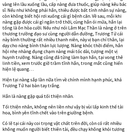
vàng lên lầu xuống lầu, cấp nàng đưa thuốc, giúp nàng kêu bác
sĩ. Nếu như không phải hắn, thiêu được bất tỉnh nhân sự nàng,
còn không biết hội rơi xuống cái gì bệnh căn. Về sau, mỗi khi
nàng gặp được cái gì ngăn trở thời, cùng hắn ói mửa, hắn lại
tổng là ôn hòa cười. Nếu như nói Lâm Mạc Thần là nàng ở trên
thương trường đạo sư cùng người dẫn đường, Trương Tử cái
này bình thường rất nhiều thanh niên, này vị bạn chí thân, lại
dạy cho nàng bình thản lực lượng. Nàng khóc thời điểm, hắn
hội nhẹ nhàng đụng chạm nàng mái tóc dài, tượng một vị
huynh trưởng. Nàng cũng đã từng làm bạn hắn, tại vong thê
linh tiền, xem trước giờ trầm tĩnh hắn, trong mắt cũng hiển
hiện lệ quang. . .
Hiện tại nàng sắp lần nữa tìm về chính mình hạnh phúc, khả
Trương Tử hai bàn tay trắng.
Hắn là nàng gặp quá tối thiện nhân.
Tối thiện nhân, không nên liền như vậy bị vùi lấp kinh thế tài
hoa, bình yên tĩnh chết vào trên giường bệnh.
Có lẽ tại cái này coi trọng vật chất trên đời, còn có rất nhiều
không muốn người biết thiên tài, đều chạy không khỏi tương