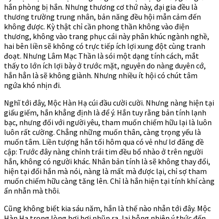
hắn phòng bị hắn. Nhưng thương cơ thứ này, đại gia đều là
thương trường trung nhân, bản năng đều hội mẫn cảm đến
không được. Kỳ thật chỉ cần phong thần không vào điện
thương, không vào trang phục cái này phân khúc ngành nghề,
hai bên liền sẽ không có trực tiếp ích lợi xung đột cùng tranh
đoạt. Nhưng Lâm Mạc Thần là sói một dạng tính cách, mắt
thấy to lớn ích lợi bày ở trước mặt, nguyên do nàng duyên cớ,
hắn hẳn là sẽ không giành. Nhưng nhiều ít hội có chút tâm
ngứa khó nhịn đi.
Nghĩ tới đây, Mộc Hàn Hạ cúi đầu cười cười. Nhưng nàng hiện tại
giấu giếm, hắn khẳng định là để ý. Hắn tuy rằng bản tính lạnh
bạc, nhưng đối với người yêu, tham muốn chiếm hữu lại là luôn
luôn rất cường. Chẳng những muốn thân, càng trọng yếu là
muốn tâm. Liền tượng hắn tối hôm qua có vẻ như lơ đãng đề
cập: Trước đây nàng chỉnh trái tim đều bổ nhào ở trên người
hắn, không có người khác. Nhân bản tính là sẽ không thay đổi,
hiện tại đối hắn mà nói, nàng là mất mà được lại, chỉ sợ tham
muốn chiếm hữu càng tăng lên. Chỉ là hắn hiện tại tính khí càng
ẩn nhẫn mà thôi.
Cũng không biết kia sáu năm, hắn là thế nào nhẫn tới đây. Mộc
Hàn Hạ trong lòng hơi hơi nhũn ra, lại bỗng nhiên ý thức đến,