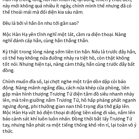
này mới không quá nhiều ít ngày, chính mình thế nhưng đã có
thể thoải mái mà đối diện kia sáu năm.
Đều là bởi vì hắn ôn nhu tới gần sao?
Mộc Hàn Hạ yên tĩnh nghĩ một lát, cầm ra điện thoại. Nàng
nghĩ đánh cấp hắn, cùng hắn thẳng thắn.
Kỳ thật trong lòng nàng sớm liền tin hắn. Nếu là trước đây hắn,
có thể hay không nửa đường nhảy ra tiệt hồ, còn thật không
tốt nói. Nhưng hiện tại, nàng cảm thấy, hắn cùng trước đây bất
đồng.
Chính muốn đĩa số, lại chợt nghe một trận dồn dập còi báo
động. Nàng mãnh ngẩng đầu, cách nửa khép cửa phòng, liền
gặp màn hình thượng Trương Tử điện tâm đồ siêu nhanh nhảy
lên, mà trên giường nằm Trương Tử, hô hấp phảng phất ngạnh
ngưng đọng, phi thường gian nan thô trọng địa thở gấp lên.
Mộc Hàn Hạ vứt bỏ điện thoại di động liền xông đi vào, nắm lên
báo cảnh sát khí luôn luôn nhấn. Đồng thời bắt lấy Trương Tử
tay, nhưng hắn phát ra một tiếng thống khổ rên rỉ, lại toàn vô ý
thức.