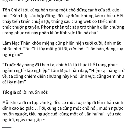
Tôn Chí đi tới, cùng hắn cùng một chỗ đứng cạnh cửa sổ, cười
nói: “Bên hợp tác hợp đồng, đều ký được không kém nhiều. Hết
thảy tiến triển thuận lợi, tháng sau trang web có thể chính
thức thượng tuyến. Phong thần tất sắp trở thành điện thương
trang phục cái này phân khúc lĩnh vực tân bá chủ.”
Lâm Mạc Thần khóe miệng cũng hiển hiện tươi cười, ánh mắt
nhởn nhơ. Tôn Chí tùy mặt gửi lời, cười hỏi: “Lão bản, đang suy
nghĩ gì a?”
“Trước đây nàng đi theo ta, chính là từ thực thể trang phục
ngành nghề lập nghiệp.” Lâm Mạc Thần đáp, “Hiện tại nàng trở
về, ta công chiếm điện thương này khối lĩnh vực, cũng xem như
cái kỷ niệm.”
Tác giả có lời muốn nói:
Mỗi khi ta đi ra tạp văn kỳ, đều có một loại sắp đi lên nhân sinh
đỉnh cao ảo giác. . . Tới, cùng ta cùng một chỗ nói, muốn ngược
muốn ngược, tiểu ngược cuối cùng một cái, ân hừ hừ ~ yêu các
ngươi, ngày mai gặp ~