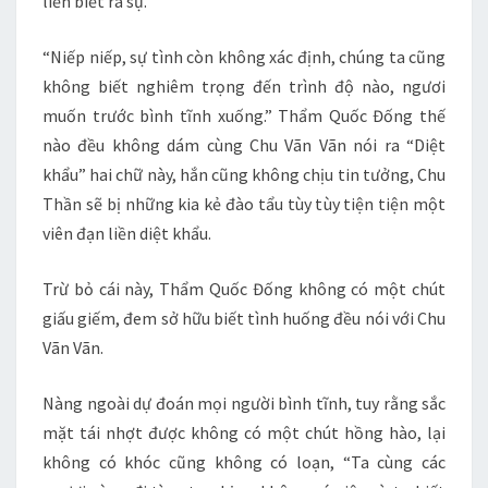
liền biết ra sự.
“Niếp niếp, sự tình còn không xác định, chúng ta cũng
không biết nghiêm trọng đến trình độ nào, ngươi
muốn trước bình tĩnh xuống.” Thẩm Quốc Đống thế
nào đều không dám cùng Chu Vãn Vãn nói ra “Diệt
khẩu” hai chữ này, hắn cũng không chịu tin tưởng, Chu
Thần sẽ bị những kia kẻ đào tẩu tùy tùy tiện tiện một
viên đạn liền diệt khẩu.
Trừ bỏ cái này, Thẩm Quốc Đống không có một chút
giấu giếm, đem sở hữu biết tình huống đều nói với Chu
Vãn Vãn.
Nàng ngoài dự đoán mọi người bình tĩnh, tuy rằng sắc
mặt tái nhợt được không có một chút hồng hào, lại
không có khóc cũng không có loạn, “Ta cùng các