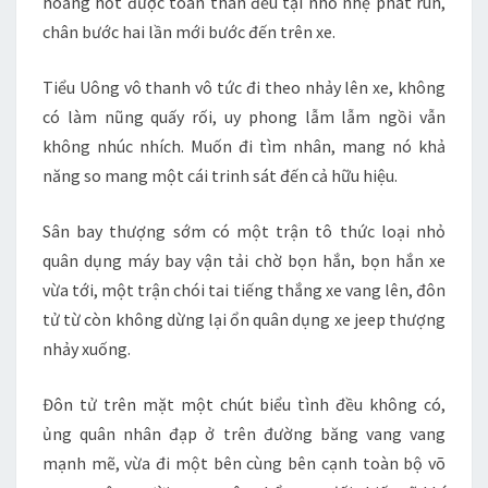
hoảng hốt được toàn thân đều tại nhỏ nhẹ phát run,
chân bước hai lần mới bước đến trên xe.
Tiểu Uông vô thanh vô tức đi theo nhảy lên xe, không
có làm nũng quấy rối, uy phong lẫm lẫm ngồi vẫn
không nhúc nhích. Muốn đi tìm nhân, mang nó khả
năng so mang một cái trinh sát đến cả hữu hiệu.
Sân bay thượng sớm có một trận tô thức loại nhỏ
quân dụng máy bay vận tải chờ bọn hắn, bọn hắn xe
vừa tới, một trận chói tai tiếng thắng xe vang lên, đôn
tử từ còn không dừng lại ổn quân dụng xe jeep thượng
nhảy xuống.
Đôn tử trên mặt một chút biểu tình đều không có,
ủng quân nhân đạp ở trên đường băng vang vang
mạnh mẽ, vừa đi một bên cùng bên cạnh toàn bộ võ