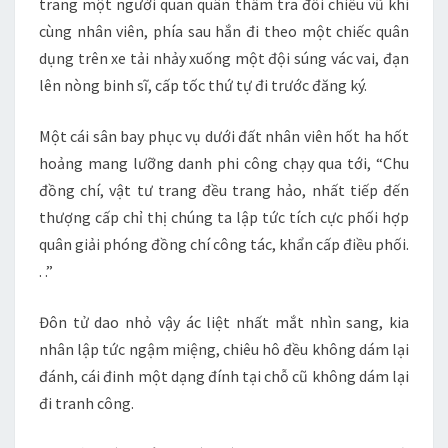
trang một người quan quân thẩm tra đối chiếu vũ khí
cùng nhân viên, phía sau hắn đi theo một chiếc quân
dụng trên xe tải nhảy xuống một đội súng vác vai, đạn
lên nòng binh sĩ, cấp tốc thứ tự đi trước đăng ký.
Một cái sân bay phục vụ dưới đất nhân viên hốt ha hốt
hoảng mang lưỡng danh phi công chạy qua tới, “Chu
đồng chí, vật tư trang đều trang hảo, nhất tiếp đến
thượng cấp chỉ thị chúng ta lập tức tích cực phối hợp
quân giải phóng đồng chí công tác, khẩn cấp điều phối.
. .”
Đôn tử dao nhỏ vậy ác liệt nhất mắt nhìn sang, kia
nhân lập tức ngậm miệng, chiêu hô đều không dám lại
đánh, cái đinh một dạng đính tại chỗ cũ không dám lại
đi tranh công.