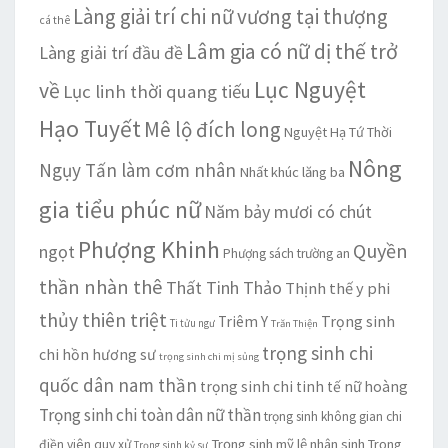
Làng giải trí chi nữ vương tại thượng
cá thê
Lâm gia có nữ dị thế trở
Làng giải trí đầu đề
Lục Nguyệt
về
Lục linh thời quang tiếu
Hạo Tuyết
Mê lộ đích long
Nguyệt Hạ Tứ Thời
Nông
Ngụy Tấn làm cơm nhân
Nhất khúc lăng ba
gia tiểu phúc nữ
Năm bảy mươi có chút
Phượng Khinh
Quyền
ngọt
Phượng sách trường an
thần nhàn thê
Thất Tinh Thảo
Thịnh thế y phi
thủy thiên triệt
Trọng sinh
Triêm Y
Ti tửu ngư
Trăn Thiện
trọng sinh chi
chi hồn hương sư
trọng sinh chi mị sủng
quốc dân nam thần
trọng sinh chi tinh tế nữ hoàng
Trọng sinh chi toàn dân nữ thần
trọng sinh không gian chi
Trọng sinh mỹ lệ nhân sinh
Trọng
điền viên quy xử
Trọng sinh kỷ sự