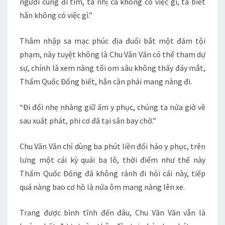
ngươi cùng đi tìm, ta nhị ca không có việc gì, ta biết
hắn không có việc gì.”
Thâm nhập sa mạc phúc địa đuổi bắt một đám tội
phạm, này tuyệt không là Chu Vãn Vãn có thể tham dự
sự, chính là xem nàng tối om sâu không thấy đáy mắt,
Thẩm Quốc Đống biết, hắn cần phải mang nàng đi.
“Đi đổi nhẹ nhàng giữ ấm y phục, chúng ta nửa giờ về
sau xuất phát, phi cơ đã tại sân bay chờ.”
Chu Vãn Vãn chỉ dùng ba phút liền đổi hảo y phục, trên
lưng một cái kỳ quái ba lô, thời điểm như thế này
Thẩm Quốc Đống đã không rảnh đi hỏi cái này, tiếp
quá nàng bao cơ hồ là nửa ôm mang nàng lên xe.
Trang được bình tĩnh đến đâu, Chu Vãn Vãn vẫn là