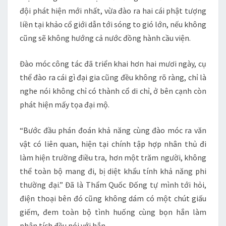
đội phát hiện mới nhất, vừa đào ra hai cái phật tượng
liền tại khảo cổ giới dẫn tới sóng to gió lớn, nếu không
cũng sẽ không hướng cả nước đồng hành cầu viện.
Đào móc công tác đã triển khai hơn hai mươi ngày, cụ
thể đào ra cái gì đại gia cũng đều không rõ ràng, chỉ là
nghe nói không chỉ có thành cổ di chỉ, ở bên cạnh còn
phát hiện mấy tọa đại mộ.
“Bước đầu phán đoán khả năng cùng đào móc ra văn
vật có liên quan, hiện tại chính tập hợp nhân thủ đi
làm hiện trường điều tra, hơn một trăm người, không
thể toàn bộ mang đi, bị diệt khẩu tính khả năng phi
thường đại.” Đã là Thẩm Quốc Đống tự mình tới hỏi,
điện thoại bên đó cũng không dám có một chút giấu
giếm, đem toàn bộ tình huống cùng bọn hắn làm
phân tích đều nói với hắn.