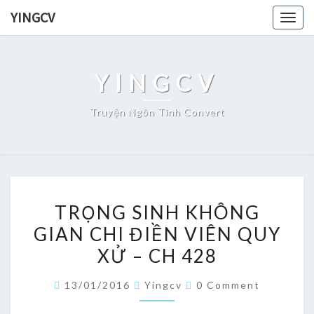
Skip
YINGCV
Togg
to
navig
content
YINGCV
Truyện Ngôn Tình Convert
TRỌNG
TRỌNG SINH KHÔNG
SINH
GIAN CHI ĐIỀN VIÊN QUY
KHÔNG
XỬ – CH 428
GIAN
CHI
Comments
13/01/2016
Yingcv
0 Comment
ĐIỀN
VIÊN