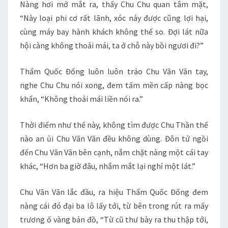
Nàng hơi mở mắt ra, thấy Chu Chu quan tâm mặt,
“Này loại phi cơ rất lãnh, xóc nảy được cũng lợi hại,
cùng máy bay hành khách không thể so. Đợi lát nữa
hội càng không thoải mái, ta ở chỗ này bồi ngươi đi?”
Thẩm Quốc Đống luôn luôn trảo Chu Vãn Vãn tay,
nghe Chu Chu nói xong, đem tấm mền cấp nàng bọc
khẩn, “Không thoải mái liền nói ra.”
Thời điểm như thế này, không tìm được Chu Thần thế
nào an ủi Chu Vãn Vãn đều không dùng. Đôn tử ngồi
đến Chu Vãn Vãn bên cạnh, nắm chặt nàng một cái tay
khác, “Hơn ba giờ đâu, nhắm mắt lại nghỉ một lát.”
Chu Vãn Vãn lắc đầu, ra hiệu Thẩm Quốc Đống đem
nàng cái đó đại ba lô lấy tới, từ bên trong rút ra mấy
trương ố vàng bản đồ, “Từ cũ thư bày ra thu thập tới,