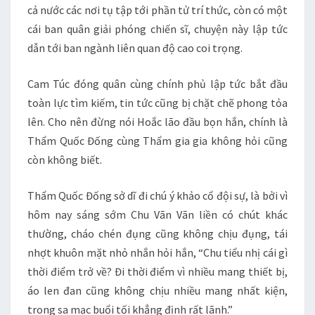
cả nước các nơi tụ tập tới phần tử trí thức, còn có một
cái ban quân giải phóng chiến sĩ, chuyện này lập tức
dẫn tới ban ngành liên quan độ cao coi trọng.
Cam Túc đóng quân cùng chính phủ lập tức bắt đầu
toàn lực tìm kiếm, tin tức cũng bị chặt chẽ phong tỏa
lên. Cho nên đừng nói Hoắc lão đầu bọn hắn, chính là
Thẩm Quốc Đống cùng Thẩm gia gia không hỏi cũng
còn không biết.
Thẩm Quốc Đống sở dĩ đi chú ý khảo cổ đội sự, là bởi vì
hôm nay sáng sớm Chu Vãn Vãn liền có chút khác
thường, cháo chén đụng cũng không chịu đụng, tái
nhợt khuôn mặt nhỏ nhắn hỏi hắn, “Chu tiểu nhị cái gì
thời điểm trở về? Đi thời điểm vì nhiều mang thiết bị,
áo len đan cũng không chịu nhiều mang nhất kiện,
trong sa mạc buổi tối khẳng định rất lãnh.”