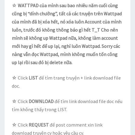
☆
WATTPAD của mình sau bao nhiêu năm cuối cùng
cũng bị “dính chưởng”, tất cả các truyện trên Wattpad
của mình đã bị xóa hết, nó xóa luôn Account của mình
luôn, trước đó không thông báo gì hết T_T Cho nên
mình sẽ không up Wattpad nữa, không làm account
mới hay gì hết để up lại, nghỉ luôn Wattpad. Sorry các
nàng vẫn đọc Wattpad, mình không muốn tốn công
up lại rồi sau đó bị delete nữa.
☆ Click
LIST
để tìm trang truyện + link download file
doc.
☆ Click
DOWNLOAD
để tìm link download file doc nếu
tìm không thấy trong LIST.
☆ Click
REQUEST
để post comment xin link
download truyện cv hoặc yêu cầu cv.