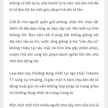
không có bất kỳ ai, vừa thanh lý ra một nửa ẩm mã đài
bị tử đạn lột bỏ một góc, đoạn trà vẫn là tân.
Chờ đi tìm người quân giải phóng nhặt lên mao sắt
điểm 30 đầu đạn cùng vỏ đạn, lập tức liền biết sự tình
không tốt. Bọn hắn chỗ ở vùng đất không giống nội
địa như vậy an ổn, nước láng giềng vị kia “Lão đại ca”
không thiếu tại này mấy cái tỉnh khu gây phiền phức,
mượn thổ phỉ cùng tội phạm danh nghĩa lớn lớn nhỏ
nhỏ làm động tác.
Loại đạn này, thường dùng nhất tại nga thức Tokarev
TT súng lục thượng, là gần một ít năm chịu bên đó cổ
động hoặc giả chi viện không hợp pháp võ trang phần
tử thường dùng nhất võ trang trang bị.
Một chút mất tích nhiều người như vậy, hơn nữa còn là