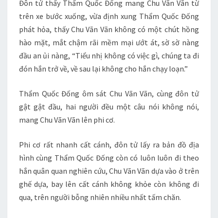
Đôn tử thấy Thẩm Quốc Đống mang Chu Vãn Vãn từ
trên xe bước xuống, vừa định xung Thẩm Quốc Đống
phát hỏa, thấy Chu Vãn Vãn không có một chút hồng
hào mặt, mắt chậm rãi mềm mại ướt át, sờ sờ nàng
đầu an ủi nàng, “Tiểu nhị không có việc gì, chúng ta đi
đón hắn trở về, về sau lại không cho hắn chạy loạn.”
Thẩm Quốc Đống ôm sát Chu Vãn Vãn, cùng đôn tử
gật gật đầu, hai người đều một câu nói không nói,
mang Chu Vãn Vãn lên phi cơ.
Phi cơ rất nhanh cất cánh, đôn tử lấy ra bản đồ địa
hình cùng Thẩm Quốc Đống còn có luôn luôn đi theo
hắn quân quan nghiên cứu, Chu Vãn Vãn dựa vào ở trên
ghế dựa, bay lên cất cánh không khỏe còn không đi
qua, trên người bỗng nhiên nhiều nhất tấm chăn.