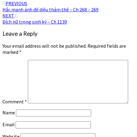
Post
PREVIOUS
Hắc manh ảnh đế diệu thám thê – Ch 268 – 269
navigation
NEXT
Đích nữ trọng sinh ký – Ch 1130
Leave a Reply
Your email address will not be published.
Required fields are
marked
*
Comment
*
Name
Email
Website