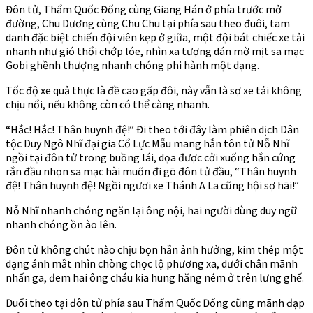
Đôn tử, Thẩm Quốc Đống cùng Giang Hán ở phía trước mở
đường, Chu Dương cùng Chu Chu tại phía sau theo đuôi, tam
danh đặc biệt chiến đội viên kẹp ở giữa, một đội bát chiếc xe tải
nhanh như gió thổi chớp lóe, nhìn xa tượng dán mờ mịt sa mạc
Gobi ghềnh thượng nhanh chóng phi hành một dạng.
Tốc độ xe quả thực là đề cao gấp đôi, này vẫn là sợ xe tải không
chịu nổi, nếu không còn có thể càng nhanh.
“Hắc! Hắc! Thân huynh đệ!” Đi theo tới đây làm phiên dịch Dân
tộc Duy Ngô Nhĩ đại gia Cổ Lực Mẫu mang hắn tôn tử Nỗ Nhĩ
ngồi tại đôn tử trong buồng lái, dọa được cởi xuống hắn cứng
rắn đầu nhọn sa mạc hài muốn đi gõ đôn tử đầu, “Thân huynh
đệ! Thân huynh đệ! Ngồi ngươi xe Thánh A La cũng hội sợ hãi!”
Nỗ Nhĩ nhanh chóng ngăn lại ông nội, hai người dùng duy ngữ
nhanh chóng ồn ào lên.
Đôn tử không chút nào chịu bọn hắn ảnh hưởng, kim thép một
dạng ánh mắt nhìn chòng chọc lộ phương xa, dưới chân mãnh
nhấn ga, đem hai ông cháu kia hung hăng ném ở trên lưng ghế.
Đuổi theo tại đôn tử phía sau Thẩm Quốc Đống cũng mãnh đạp