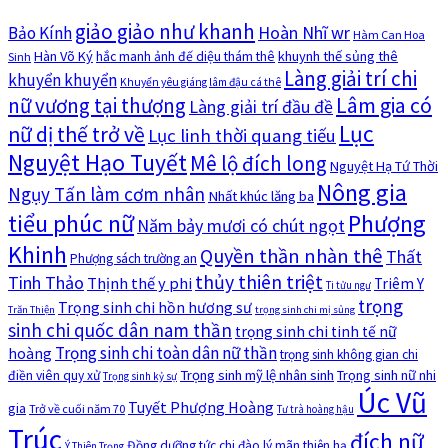
giảo giảo như khanh
Hoàn Nhĩ wr
Bảo Kính
Hàm Can Hoa
Hàn Võ Ký
khuynh thế sủng thê
hắc manh ảnh đế diệu thám thê
Sinh
Làng giải trí chi
khuyển khuyển
Khuyển yêu giáng lâm đậu cá thê
nữ vương tại thượng
Lâm gia có
Làng giải trí đầu đề
Lục
nữ dị thế trở về
Lục linh thời quang tiếu
Nguyệt Hạo Tuyết
Mê lộ đích long
Nguyệt Hạ Tứ Thời
Nông gia
Ngụy Tấn làm cơm nhân
Nhất khúc lăng ba
tiểu phúc nữ
Phượng
Năm bảy mươi có chút ngọt
Khinh
Quyền thần nhàn thê
Thất
Phượng sách trường an
thủy thiên triệt
Tinh Thảo
Thịnh thế y phi
Triêm Y
Ti tửu ngư
trọng
Trọng sinh chi hồn hương sư
Trăn Thiện
trọng sinh chi mị sủng
sinh chi quốc dân nam thần
trọng sinh chi tinh tế nữ
Trọng sinh chi toàn dân nữ thần
hoàng
trọng sinh không gian chi
Trọng sinh mỹ lệ nhân sinh
Trọng sinh nữ nhi
điền viên quy xử
Trọng sinh kỷ sự
Úc Vũ
Tuyết Phượng Hoàng
gia
Trở về cuối năm 70
Tư trà hoàng hậu
Trúc
đích nữ
Đồng dưỡng tức chi đào lý mãn thiên hạ
Ý Thiên Trọng