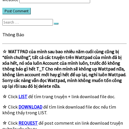
Search
Search
for:
Thông Báo
☆
WATTPAD của mình sau bao nhiêu năm cuối cùng cũng bị
“dính chưởng”, tất cả các truyện trên Wattpad của mình đã bị
xóa hết, nó xóa luôn Account của mình luôn, trước đó không
thông báo gì hết T_T Cho nên mình sẽ không up Wattpad nữa,
không làm account mới hay gì hết để up lại, nghỉ luôn Wattpad.
Sorry các nàng vẫn đọc Wattpad, mình không muốn tốn công
up lại rồi sau đó bị delete nữa.
☆ Click
LIST
để tìm trang truyện + link download file doc.
☆ Click
DOWNLOAD
để tìm link download file doc nếu tìm
không thấy trong LIST.
☆ Click
REQUEST
để post comment xin link download truyện
cv hoặc yêu cầu cv.