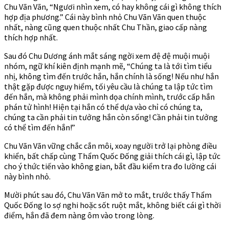
Chu Vãn Vãn, “Ngươi nhìn xem, có hay không cái gì không thích
hợp địa phương.” Cái này bình nhỏ Chu Vãn Vãn quen thuộc
nhất, nàng cũng quen thuộc nhất Chu Thần, giao cấp nàng
thích hợp nhất.
Sau đó Chu Dương ánh mắt sáng ngời xem đệ đệ muội muội
nhóm, ngữ khí kiên định mạnh mẽ, “Chúng ta là tới tìm tiểu
nhị, không tìm đến trước hắn, hắn chính là sống! Nếu như hắn
thật gặp được nguy hiểm, tối yêu cầu là chúng ta lập tức tìm
đến hắn, mà không phải mình dọa chính mình, trước cấp hắn
phán tử hình! Hiện tại hắn có thể dựa vào chỉ có chúng ta,
chúng ta cần phải tin tưởng hắn còn sống! Cần phải tin tưởng
có thể tìm đến hắn!”
Chu Vãn Vãn vững chắc cắn môi, xoay người trở lại phòng điều
khiển, bất chấp cùng Thẩm Quốc Đống giải thích cái gì, lập tức
cho ý thức tiến vào không gian, bắt đầu kiểm tra đo lường cái
này bình nhỏ.
Mười phút sau đó, Chu Vãn Vãn mở to mắt, trước thấy Thẩm
Quốc Đống lo sợ nghi hoặc sốt ruột mắt, không biết cái gì thời
điểm, hắn đã đem nàng ôm vào trong lòng.