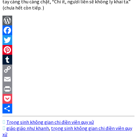
tay càng thu càng chặt, “Chí ít, ngươi liền sẽ không ly khai ta.”
(chưa hết còn tiếp. )
WordPress
Facebook
Twitter
Pinterest
Tumblr
Copy
Link
Email
Print
Pocket
Share
Trọng sinh không gian chi điền viên quy xử
giảo giảo như khanh
,
trọng sinh không gian chi điền viên quy
xử