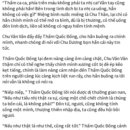
“Thẩm ca ca, phía trên máu không phải ta nhị ca! Vân tay cũng
không phải hắn! Bên trong linh dịch bị ta nhị ca uống, hắn
không có việc gì!” Miệng bình nước miếng là Chu Thần, lại chỉ có
hắn chính mình có thể mở ra bình, dù là bị thương, có thể uống
đến linh dịch, liền sẽ không có nguy hiểm tính mệnh.
Chu Vãn Vãn đẩy đẩy Thẩm Quốc Đống, cho hắn buông ra chính
mình, nhanh chóng đi nói với Chu Dương bọn hắn cái này tin
tức.
Thẩm Quốc Đống lại đem nàng càng ôm càng chặt, Chu Vãn Vãn
thậm chí có thể nghe thấy chính mình xương cốt bị đè ép kẽo
kẹt tiếng, chính là làm nàng cảm nhận đến Thẩm Quốc Đống
trên người càng lúc càng kịch liệt run rẩy, cho hắn buông ra lời
nói vẫn là không có nói ra.
“Niếp niếp, ” Thẩm Quốc Đống lời nói được dị thường gian nan,
“Nếu như tiểu nhị thật ra sự, cùng một chỗ chết chính là chúng
ta bốn cái, là không phải?” Đôn tử, ngươi, cũng không tính
sống một mình, thượng thiên nhập địa, ta cũng đều hội bồi
ngươi.
“Nếu như thật là như thế, cũng rất tốt.” Thẩm Quốc Đống cánh