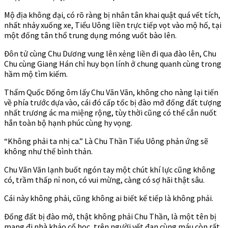
Mộ địa không đại, có rõ ràng bị nhân tân khai quật quá vết tích,
nhất nhảy xuống xe, Tiểu Uông liền trực tiếp vọt vào mộ hố, tại
một đống tân thổ trung dụng móng vuốt bào lên.
Đôn tử cùng Chu Dương vung lên xẻng liền đi qua đào lên, Chu
Chu cùng Giang Hán chỉ huy bọn lính ở chung quanh cùng trong
hầm mộ tìm kiếm.
Thẩm Quốc Đống ôm lấy Chu Vãn Vãn, không cho nàng lại tiến
về phía trước dựa vào, cái đó cấp tốc bị đào mở đống đất tượng
nhất trương ác ma miệng rộng, tùy thời cũng có thể cắn nuốt
hắn toàn bộ hạnh phúc cùng hy vọng.
“Không phải ta nhị ca.” Là Chu Thần Tiểu Uông phản ứng sẽ
không như thế bình thản.
Chu Vãn Vãn lạnh buốt ngón tay một chút khí lực cũng không
có, trầm thấp nỉ non, có vui mừng, càng có sợ hãi thật sâu.
Cái này không phải, cũng không ai biết kế tiếp là không phải.
Đống đất bị đào mở, thật không phải Chu Thần, là một tên bị
mang đi nhà khảo cổ học, trên người vết đạn cùng máu còn rất