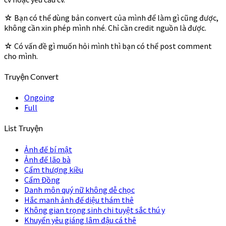
☆ Bạn có thể dùng bản convert của mình để làm gì cũng được,
không cần xin phép mình nhé. Chỉ cần credit nguồn là được.
☆ Có vấn đề gì muốn hỏi mình thì bạn có thể post comment
cho mình.
Truyện Convert
Ongoing
Full
List Truyện
Ảnh đế bí mật
Ảnh đế lão bà
Cẩm thượng kiều
Cẩm Đồng
Danh môn quý nữ không dễ chọc
Hắc manh ảnh đế diệu thám thê
Không gian trọng sinh chi tuyệt sắc thú y
Khuyển yêu giáng lâm đậu cá thê