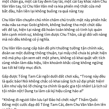
một chân ga, một cái tay đem tay lái, một cái tay khác nắm Chu
Vãn Vãn tay, từ Chu Vãn Vãn mở ra kia phiến mộ thất cửa mở
bắt đầu, hắn liền lại không buông ra quá nàng tay.
Chu Vãn Vãn chuyên chú nhìn chăm chú trước mặt này phiến hắc
màu nâu sa mạc Gobi ghềnh, không buông tha một chút dấu
vết để lại, hiện tại nàng đã hoàn toàn không có tinh lực quản
bên cạnh mình sự, không tìm được Chu Thần, cái gì đối với nàng
mà nói đều không có ý nghĩa.
Chu Vãn Vãn cung cấp bản đồ phi thường tường tận chính xác,
đoàn xe một đường thông thuận, tại mấy chỗ chưa bị phát hiện
mồ mả phụ cận xem xét một phen, không có khai quật vết tích
cùng nhân làm dấu hiệu, liền khoảnh khắc cũng không ngừng
lao tới kế tiếp mục đích.
Gấp được Tống Tam Cải ngồi dưới đất chơi xấu, “Trong này đều
là quốc bảo! Nói không chắc có khai sáng lịch sử đại phát hiện!
Liền như vậy bỏ lỡ chúng ta chính là quốc gia tội nhân! Là lịch sử
tội nhân nột! Dung ta làm cái ký hiệu cũng hảo a!”
“Không đi ngươi liền lưu lại! Đào hố chết này!” Thẩm Quốc
Đống một cước đạp đổ Tống Tam Cải, đem Chu Vãn Vãn ôm lên