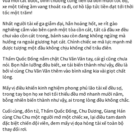
Vừa mới cất bước, bình thường cũng liền ba bốn mươi tốc độ,
xe một tiếng ầm vang thoát ra đi, cơ hồ lập tức liền đạt tới thời
tốc một trăm!
Nhất người tài xế ga giẫm đại, hắn hoảng hốt, xe rít gào
nghiêng cắm vào bên cạnh một tòa cồn cát, tất cả đầu xe đều
chui vào cồn cát trong, bánh sau còn đang không ngừng mà
hướng ra ngoài giương hạt cát. Chỉnh chiếc xe mã lực mạnh mẽ
được tượng một đầu không chịu khống chế trâu điên.
Thẩm Quốc Đống nắm chặt Chu Vãn Vãn tay, cái gì cũng chưa
nói. Bọn hắn lưỡng đều biết, xe tải biến thành như vậy, đều là
bởi vì cùng Chu Vãn Vãn thêm vào bình xăng kia vài giọt chất
lỏng.
Mấy vị điều khiển kinh nghiệm phong phú lão tài xế đều sợ,
trong tay bọn họ xe hơi tối thiểu đều mở nhanh mười năm,
bỗng nhiên biến thành như vậy, ai trong lòng đều không chắc.
Cuối cùng, đôn tử, Thẩm Quốc Đống, Chu Dương, Giang Hán
cùng Chu Chu một người mở một chiếc xe, lại điều tam danh
đặc biệt chiến đội viên, đem mấy vị dọa hỏng tài xế toàn bộ
thay đổi rơi.