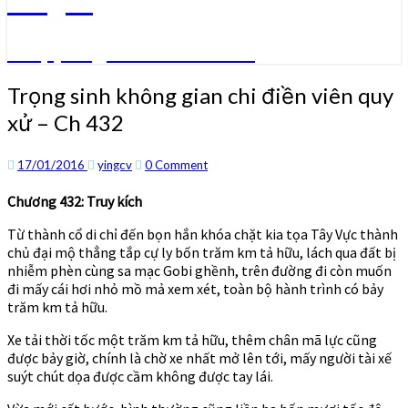
Truyện ngôn tình convert
Trọng
Trọng sinh không gian chi điền viên quy
sinh
xử – Ch 432
không
gian
chi
Comments
17/01/2016
yingcv
0 Comment
điền
viên
Chương 432: Truy kích
quy
Từ thành cổ di chỉ đến bọn hắn khóa chặt kia tọa Tây Vực thành
xử
chủ đại mộ thẳng tắp cự ly bốn trăm km tả hữu, lách qua đất bị
–
nhiễm phèn cùng sa mạc Gobi ghềnh, trên đường đi còn muốn
Ch
đi mấy cái hơi nhỏ mồ mả xem xét, toàn bộ hành trình có bảy
432
trăm km tả hữu.
Xe tải thời tốc một trăm km tả hữu, thêm chân mã lực cũng
được bảy giờ, chính là chờ xe nhất mở lên tới, mấy người tài xế
suýt chút dọa được cầm không được tay lái.