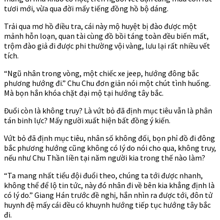
tươi mới, vừa qua đời mấy tiếng đồng hồ bộ dáng.
Trải qua mơ hồ điều tra, cái này mộ huyệt bị đào được một
mảnh hỗn loạn, quan tài cùng đồ bồi táng toàn đều biến mất,
trộm đào giả đi được phi thường vội vàng, lưu lại rất nhiều vết
tích.
“Ngũ nhân trong vòng, một chiếc xe jeep, hướng đông bắc
phương hướng đi.” Chu Chu đơn giản nói một chút tình huống.
Mà bọn hắn khóa chặt đại mộ tại hướng tây bắc.
Đuổi còn là không truy? Là vứt bỏ đã định mục tiêu vẫn là phân
tán binh lực? Mấy người xuất hiện bất đồng ý kiến.
Vứt bỏ đã định mục tiêu, nhân số không đối, bọn phỉ đồ đi đông
bắc phương hướng cũng không có lý do nói cho qua, không truy,
nếu như Chu Thần liền tại năm người kia trong thế nào làm?
“Ta mang nhất tiểu đội đuổi theo, chúng ta tới được nhanh,
không thể để lộ tin tức, này đó nhân đi về bên kia khẳng định là
có lý do.” Giang Hán trước đề nghị, hắn nhìn ra được tới, đôn tử
huynh đệ mấy cái đều có khuynh hướng tiếp tục hướng tây bắc
đi.