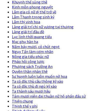
Khuynh thế sủng thê
Kinh môn phong nguyệt
Lâm gia có nữ dị thế trở về
Lâm Thanh trọng sinh ký
Lâm thị vinh hoa
Làng giải trí chi nữ vương tại thượng
Làng giải trí đầu đề
Lục linh thời quang tiếu
Mạc phụ hàn hạ
Năm bảy mươi, có chút ngọt
Ngụy Tấn làm cơm nhân
Nông gia tiểu phúc nữ
Pháo hôi công lược
Phượng sách Trường An
Quyền thần nhàn thê
Sư huynh luôn luôn muốn nở hoa
Ta có đặc thù câu thông kỹ xảo
Ta có đặc thù đi ngủ kỹ xảo
Ta thành sáu mươi hậu
Tám mươi niên đại thuần nữ hộ phấn đấu sử
Thiện chung
Thịnh thế y phi
Thịnh đường vô yêu