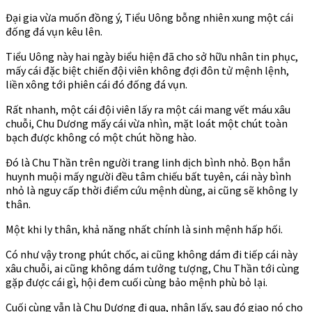
Đại gia vừa muốn đồng ý, Tiểu Uông bỗng nhiên xung một cái
đống đá vụn kêu lên.
Tiểu Uông này hai ngày biểu hiện đã cho sở hữu nhân tin phục,
mấy cái đặc biệt chiến đội viên không đợi đôn tử mệnh lệnh,
liền xông tới phiên cái đó đống đá vụn.
Rất nhanh, một cái đội viên lấy ra một cái mang vết máu xâu
chuỗi, Chu Dương mấy cái vừa nhìn, mặt loát một chút toàn
bạch được không có một chút hồng hào.
Đó là Chu Thần trên người trang linh dịch bình nhỏ. Bọn hắn
huynh muội mấy người đều tâm chiếu bất tuyên, cái này bình
nhỏ là nguy cấp thời điểm cứu mệnh dùng, ai cũng sẽ không ly
thân.
Một khi ly thân, khả năng nhất chính là sinh mệnh hấp hối.
Có như vậy trong phút chốc, ai cũng không dám đi tiếp cái này
xâu chuỗi, ai cũng không dám tưởng tượng, Chu Thần tới cùng
gặp được cái gì, hội đem cuối cùng bảo mệnh phù bỏ lại.
Cuối cùng vẫn là Chu Dương đi qua, nhận lấy, sau đó giao nó cho