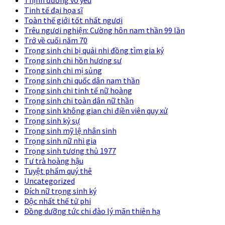
Tinh tế đại họa sĩ
Toàn thế giới tốt nhất ngươi
Trêu ngươi nghiện: Cường hôn nam thần 99 lần
Trở về cuối năm 70
Trọng sinh chi bị quải nhi đồng tìm gia ký
Trọng sinh chi hồn hương sư
Trọng sinh chi mị sủng
Trọng sinh chi quốc dân nam thần
Trọng sinh chi tinh tế nữ hoàng
Trọng sinh chi toàn dân nữ thần
Trọng sinh không gian chi điền viên quy xử
Trọng sinh kỷ sự
Trọng sinh mỹ lệ nhân sinh
Trọng sinh nữ nhi gia
Trọng sinh tương thủ 1977
Tư trà hoàng hậu
Tuyệt phẩm quý thê
Uncategorized
Đích nữ trọng sinh ký
Độc nhất thế tử phi
Đồng dưỡng tức chi đào lý mãn thiên hạ