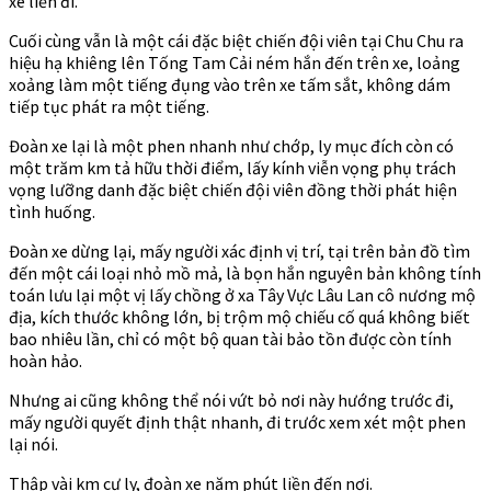
xe liền đi.
Cuối cùng vẫn là một cái đặc biệt chiến đội viên tại Chu Chu ra
hiệu hạ khiêng lên Tống Tam Cải ném hắn đến trên xe, loảng
xoảng làm một tiếng đụng vào trên xe tấm sắt, không dám
tiếp tục phát ra một tiếng.
Đoàn xe lại là một phen nhanh như chớp, ly mục đích còn có
một trăm km tả hữu thời điểm, lấy kính viễn vọng phụ trách
vọng lưỡng danh đặc biệt chiến đội viên đồng thời phát hiện
tình huống.
Đoàn xe dừng lại, mấy người xác định vị trí, tại trên bản đồ tìm
đến một cái loại nhỏ mồ mả, là bọn hắn nguyên bản không tính
toán lưu lại một vị lấy chồng ở xa Tây Vực Lâu Lan cô nương mộ
địa, kích thước không lớn, bị trộm mộ chiếu cố quá không biết
bao nhiêu lần, chỉ có một bộ quan tài bảo tồn được còn tính
hoàn hảo.
Nhưng ai cũng không thể nói vứt bỏ nơi này hướng trước đi,
mấy người quyết định thật nhanh, đi trước xem xét một phen
lại nói.
Thập vài km cự ly, đoàn xe năm phút liền đến nơi.