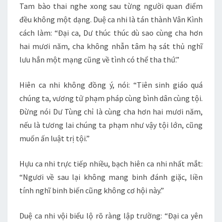
Tam bào thai nghe xong sau từng người quan điểm
đều không một dạng. Duệ ca nhi là tán thành Vân Kình
cách làm: “Đại ca, Dư thúc thúc dù sao cùng cha hơn
hai mươi năm, cha không nhẫn tâm hạ sát thủ nghĩ
lưu hắn một mạng cũng về tình có thể tha thứ.”
Hiên ca nhi không đồng ý, nói: “Tiên sinh giáo quá
chúng ta, vương tử phạm pháp cùng bình dân cùng tội.
Đừng nói Dư Tùng chỉ là cùng cha hơn hai mươi năm,
nếu là tương lai chúng ta phạm như vậy tội lớn, cũng
muốn ấn luật trị tội.”
Hựu ca nhi trực tiếp nhiều, bạch hiên ca nhi nhất mắt:
“Ngươi về sau lại không mang binh đánh giặc, liền
tính nghĩ binh biến cũng không cơ hội này.”
Duệ ca nhi vội biểu lộ rõ ràng lập trường: “Đại ca yên