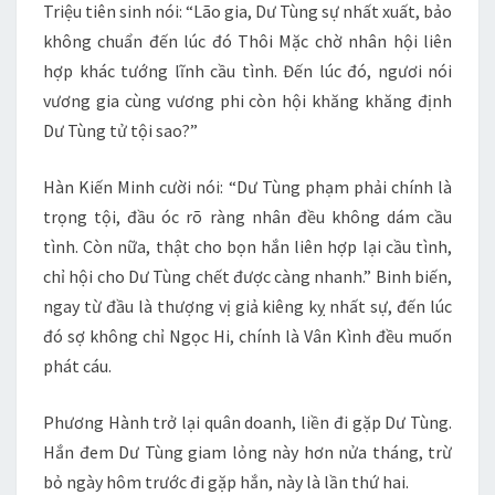
Triệu tiên sinh nói: “Lão gia, Dư Tùng sự nhất xuất, bảo
không chuẩn đến lúc đó Thôi Mặc chờ nhân hội liên
hợp khác tướng lĩnh cầu tình. Đến lúc đó, ngươi nói
vương gia cùng vương phi còn hội khăng khăng định
Dư Tùng tử tội sao?”
Hàn Kiến Minh cười nói: “Dư Tùng phạm phải chính là
trọng tội, đầu óc rõ ràng nhân đều không dám cầu
tình. Còn nữa, thật cho bọn hắn liên hợp lại cầu tình,
chỉ hội cho Dư Tùng chết được càng nhanh.” Binh biến,
ngay từ đầu là thượng vị giả kiêng kỵ nhất sự, đến lúc
đó sợ không chỉ Ngọc Hi, chính là Vân Kình đều muốn
phát cáu.
Phương Hành trở lại quân doanh, liền đi gặp Dư Tùng.
Hắn đem Dư Tùng giam lỏng này hơn nửa tháng, trừ
bỏ ngày hôm trước đi gặp hắn, này là lần thứ hai.