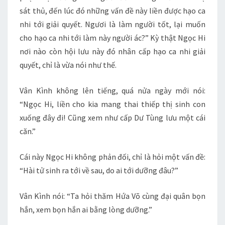
sát thủ, đến lúc đó những vấn đề này liền được hạo ca
nhi tới giải quyết. Ngươi là làm người tốt, lại muốn
cho hạo ca nhi tới làm này người ác?” Kỳ thật Ngọc Hi
nơi nào còn hội lưu này đó nhân cấp hạo ca nhi giải
quyết, chỉ là vừa nói như thế.
Vân Kình không lên tiếng, quá nửa ngày mới nói:
“Ngọc Hi, liền cho kia mang thai thiếp thị sinh con
xuống đây đi! Cũng xem như cấp Dư Tùng lưu một cái
căn.”
Cái này Ngọc Hi không phản đối, chỉ là hỏi một vấn đề:
“Hài tử sinh ra tới về sau, do ai tới dưỡng đâu?”
Vân Kình nói: “Ta hỏi thăm Hứa Võ cùng đại quân bọn
hắn, xem bọn hắn ai bằng lòng dưỡng.”