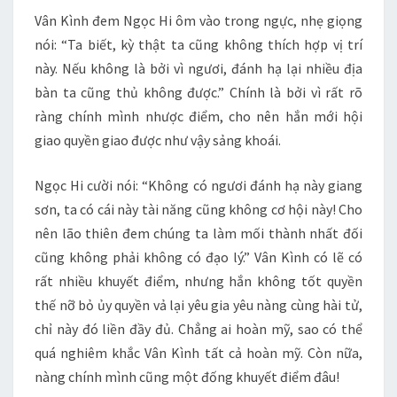
Vân Kình đem Ngọc Hi ôm vào trong ngực, nhẹ giọng
nói: “Ta biết, kỳ thật ta cũng không thích hợp vị trí
này. Nếu không là bởi vì ngươi, đánh hạ lại nhiều địa
bàn ta cũng thủ không được.” Chính là bởi vì rất rõ
ràng chính mình nhược điểm, cho nên hắn mới hội
giao quyền giao được như vậy sảng khoái.
Ngọc Hi cười nói: “Không có ngươi đánh hạ này giang
sơn, ta có cái này tài năng cũng không cơ hội này! Cho
nên lão thiên đem chúng ta làm mối thành nhất đối
cũng không phải không có đạo lý.” Vân Kình có lẽ có
rất nhiều khuyết điểm, nhưng hắn không tốt quyền
thế nỡ bỏ ủy quyền vả lại yêu gia yêu nàng cùng hài tử,
chỉ này đó liền đầy đủ. Chẳng ai hoàn mỹ, sao có thể
quá nghiêm khắc Vân Kình tất cả hoàn mỹ. Còn nữa,
nàng chính mình cũng một đống khuyết điểm đâu!