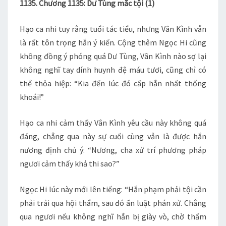
1135. Chương 1135: Dư Tùng mắc tội (1)
1135
Hạo ca nhi tuy rằng tuổi tác tiểu, nhưng Vân Kình vẫn
là rất tôn trọng hắn ý kiến. Cộng thêm Ngọc Hi cũng
không đồng ý phóng quá Dư Tùng, Vân Kình nào sợ lại
không nghĩ tay dính huynh đệ máu tươi, cũng chỉ có
thể thỏa hiệp: “Kia đến lúc đó cấp hắn nhất thống
khoái!”
Hạo ca nhi cảm thấy Vân Kình yêu cầu này không quá
đáng, chẳng qua này sự cuối cùng vẫn là được hắn
nương định chủ ý: “Nương, cha xử trí phương pháp
ngươi cảm thấy khả thi sao?”
Ngọc Hi lúc này mới lên tiếng: “Hắn phạm phải tội cần
phải trải qua hội thẩm, sau đó ấn luật phán xử. Chẳng
qua ngươi nếu không nghĩ hắn bị giày vò, chờ thẩm