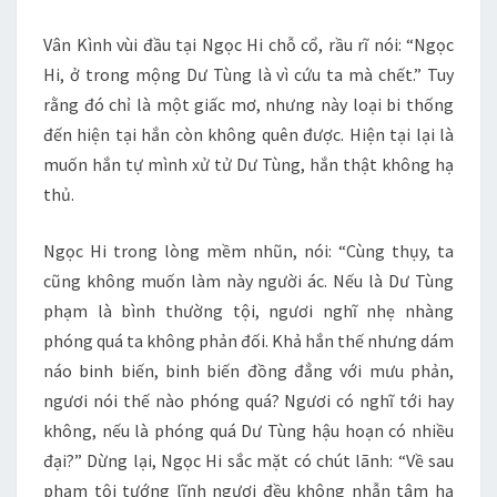
Vân Kình vùi đầu tại Ngọc Hi chỗ cổ, rầu rĩ nói: “Ngọc
Hi, ở trong mộng Dư Tùng là vì cứu ta mà chết.” Tuy
rằng đó chỉ là một giấc mơ, nhưng này loại bi thống
đến hiện tại hắn còn không quên được. Hiện tại lại là
muốn hắn tự mình xử tử Dư Tùng, hắn thật không hạ
thủ.
Ngọc Hi trong lòng mềm nhũn, nói: “Cùng thụy, ta
cũng không muốn làm này người ác. Nếu là Dư Tùng
phạm là bình thường tội, ngươi nghĩ nhẹ nhàng
phóng quá ta không phản đối. Khả hắn thế nhưng dám
náo binh biến, binh biến đồng đẳng với mưu phản,
ngươi nói thế nào phóng quá? Ngươi có nghĩ tới hay
không, nếu là phóng quá Dư Tùng hậu hoạn có nhiều
đại?” Dừng lại, Ngọc Hi sắc mặt có chút lãnh: “Về sau
phạm tội tướng lĩnh ngươi đều không nhẫn tâm hạ