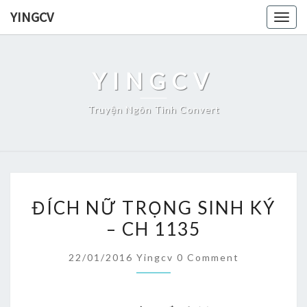
Skip
YINGCV
Togg
to
navig
content
YINGCV
Truyện Ngôn Tình Convert
ĐÍCH
ĐÍCH NỮ TRỌNG SINH KÝ
NỮ
– CH 1135
TRỌNG
SINH
Comments
22/01/2016
Yingcv
0 Comment
KÝ
–
CH