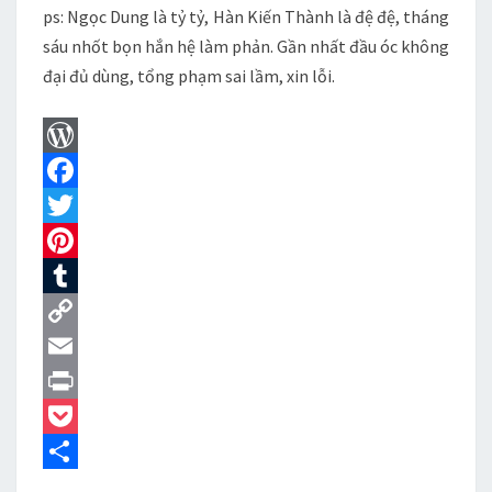
ps: Ngọc Dung là tỷ tỷ, Hàn Kiến Thành là đệ đệ, tháng
sáu nhốt bọn hắn hệ làm phản. Gần nhất đầu óc không
đại đủ dùng, tổng phạm sai lầm, xin lỗi.
W
o
F
r
a
T
d
c
w
P
P
e
i
i
T
r
b
t
n
u
C
e
o
t
t
m
o
E
s
o
e
e
b
p
m
P
s
k
r
r
l
y
a
r
P
e
r
L
i
i
o
S