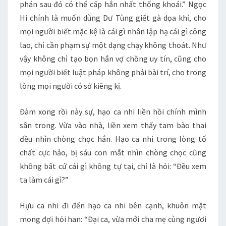
phán sau đó có thể cấp hắn nhất thống khoái.” Ngọc
Hi chính là muốn dùng Dư Tùng giết gà dọa khỉ, cho
mọi người biết mặc kệ là cái gì nhân lập hạ cái gì công
lao, chỉ cần phạm sự một dạng chạy không thoát. Như
vậy không chỉ tạo bọn hắn vợ chồng uy tín, cũng cho
mọi người biết luật pháp không phải bài trí, cho trong
lòng mọi người có sở kiêng kị.
Đàm xong rồi này sự, hạo ca nhi liền hồi chính mình
sân trong. Vừa vào nhà, liền xem thấy tam bào thai
đều nhìn chòng chọc hắn. Hạo ca nhi trong lòng tố
chất cực hảo, bị sáu con mắt nhìn chòng chọc cũng
không bất cứ cái gì không tự tại, chỉ là hỏi: “Đều xem
ta làm cái gì?”
Hựu ca nhi đi đến hạo ca nhi bên cạnh, khuôn mặt
mong đợi hỏi han: “Đại ca, vừa mới cha mẹ cùng ngươi