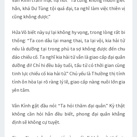
Vân Kình trầm mặc hạ nói: “Ta cũng không muốn giết
hắn, khả Dư Tùng tội quá đại, ta nghĩ làm việc thiên vị
cũng không được.”
Hứa Võ biết này sự lại không hy vọng, trong lòng rất bi
thống: “Ta con dâu lại mang thai, ta lại vội, kia hài tử
nếu là dưỡng tại trong phủ ta sợ không được đến chu
đáo chiếu cố. Ta nghĩ kia hài tử vẫn là giao cấp đại quân
dưỡng đi! Chí hi đều bảy tuổi, tẩu tử có thời gian cùng
tinh lực chiếu cố kia hài tử.” Chủ yếu là Thường thị tính
tình ôn hòa lại rõ ràng lý lẽ, giao cấp nàng nuôi lớn gia
yên tâm.
Vân Kình gật đầu nói: “Ta hỏi thăm đại quân.” Kỳ thật
không cần hỏi hắn đều biết, phong đại quân khẳng
định sẽ không cự tuyệt.