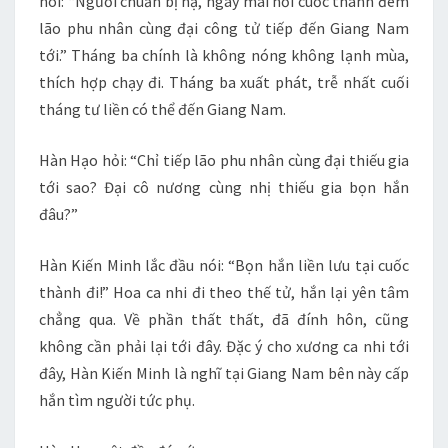
nói: “Ngươi chuẩn bị hạ, ngày mai hồi cuốc thành đem
lão phu nhân cùng đại công tử tiếp đến Giang Nam
tới.” Tháng ba chính là không nóng không lạnh mùa,
thích hợp chạy đi. Tháng ba xuất phát, trễ nhất cuối
tháng tư liền có thể đến Giang Nam.
Hàn Hạo hỏi: “Chỉ tiếp lão phu nhân cùng đại thiếu gia
tới sao? Đại cô nương cùng nhị thiếu gia bọn hắn
đâu?”
Hàn Kiến Minh lắc đầu nói: “Bọn hắn liền lưu tại cuốc
thành đi!” Hoa ca nhi đi theo thế tử, hắn lại yên tâm
chẳng qua. Về phần thất thất, đã đính hôn, cũng
không cần phải lại tới đây. Đặc ý cho xương ca nhi tới
đây, Hàn Kiến Minh là nghĩ tại Giang Nam bên này cấp
hắn tìm người tức phụ.