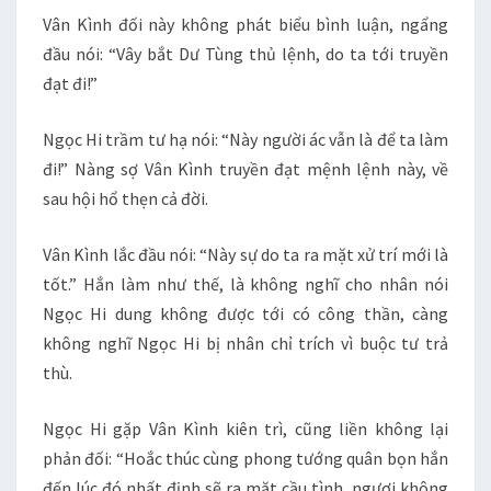
Vân Kình đối này không phát biểu bình luận, ngẩng
đầu nói: “Vây bắt Dư Tùng thủ lệnh, do ta tới truyền
đạt đi!”
Ngọc Hi trầm tư hạ nói: “Này người ác vẫn là để ta làm
đi!” Nàng sợ Vân Kình truyền đạt mệnh lệnh này, về
sau hội hổ thẹn cả đời.
Vân Kình lắc đầu nói: “Này sự do ta ra mặt xử trí mới là
tốt.” Hắn làm như thế, là không nghĩ cho nhân nói
Ngọc Hi dung không được tới có công thần, càng
không nghĩ Ngọc Hi bị nhân chỉ trích vì buộc tư trả
thù.
Ngọc Hi gặp Vân Kình kiên trì, cũng liền không lại
phản đối: “Hoắc thúc cùng phong tướng quân bọn hắn
đến lúc đó nhất định sẽ ra mặt cầu tình, ngươi không