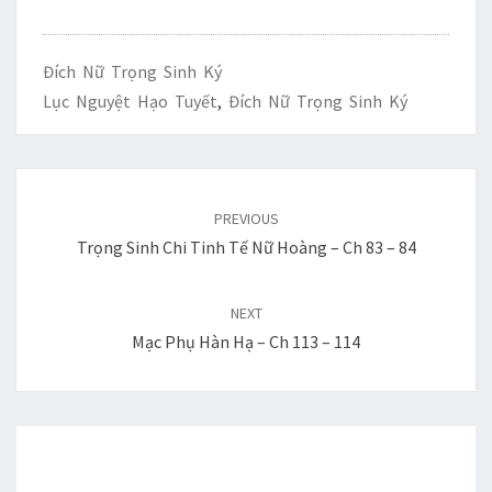
s
i
l
n
c
h
t
n
t
k
a
Đích Nữ Trọng Sinh Ký
k
e
r
Lục Nguyệt Hạo Tuyết
,
Đích Nữ Trọng Sinh Ký
t
e
Post
navigation
PREVIOUS
Trọng Sinh Chi Tinh Tế Nữ Hoàng – Ch 83 – 84
NEXT
Mạc Phụ Hàn Hạ – Ch 113 – 114