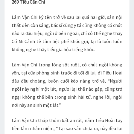
269 Tiêu Cẩn Chi
269
Lâm Vận Chi ký tên trở về sau lại quá hai giờ, sản nội
thất đèn còn sáng, bác sĩ cùng y tá cũng không có chút
nào ra dấu hiệu, ngồi ở bên ngoài, chỉ có thể nghe thấy
Cố Mi Cảnh tê tâm liệt phế khóc gọi, lại là luôn luôn
không nghe thấy tiểu gia hỏa tiếng khóc.
Lâm Vận Chi trong lòng sốt ruột, có chút ngồi không
yên, tại cửa phòng sinh trước đi tới đi lui, đi Tiêu Hoài
đầu đều choáng, buồn cười kéo nàng trở về, “Ngươi
ngồi này nghỉ một lát, ngươi lại thế nào gấp, cũng trở
ngại không thể bên trong sinh hài tử, nghe lời, ngồi
nơi này an sinh một lát.”
Lâm Vận Chi thấp thỏm bất an rất, nắm Tiêu Hoài tay
liền lảm nhảm niệm, “Tại sao vẫn chưa ra, này đều lại