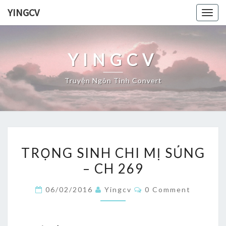
Skip
YINGCV
Togg
to
navig
content
YINGCV
Truyện Ngôn Tình Convert
TRỌNG
TRỌNG SINH CHI MỊ SỦNG
SINH
– CH 269
CHI
MỊ
Comments
06/02/2016
Yingcv
0 Comment
SỦNG
–
CH