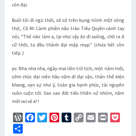
còn đại.
Buổi tối đi ngủ thời, sờ sờ trên bụng mình một vòng
thịt, Cố Mi Cảnh phiền não trảo Tiêu Quyền cánh tay
nói, “Thế nào làm a, lại như vậy ăn đi xuống, chờ ra ở
cữ thời, ta đều thành đại mập mạp.” (chưa hết còn
tiếp. )
ps: Nha nha nha, ngày mai liền trừ tịch, một năm mới,
sớm chúc đại niên hầu năm đi đại vận, thân thể kiện
khang, vạn sự như ý, toàn gia hạnh phúc, tài nguyên
cuồn cuộn tới. Sao sao đát tiểu thiên sứ nhóm, năm
mới vui vẻ a! !
W
Fa
T
Pi
T
C
E
Pr
P
or
ce
wi
nt
u
o
m
in
oc
S