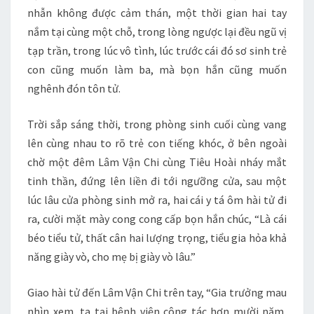
nhẫn không được cảm thán, một thời gian hai tay
nắm tại cùng một chỗ, trong lòng ngược lại đều ngũ vị
tạp trần, trong lúc vô tình, lúc trước cái đó sơ sinh trẻ
con cũng muốn làm ba, mà bọn hắn cũng muốn
nghênh đón tôn tử.
Trời sắp sáng thời, trong phòng sinh cuối cùng vang
lên cùng nhau to rõ trẻ con tiếng khóc, ở bên ngoài
chờ một đêm Lâm Vận Chi cùng Tiêu Hoài nháy mắt
tinh thần, đứng lên liền đi tới ngưỡng cửa, sau một
lúc lâu cửa phòng sinh mở ra, hai cái y tá ôm hài tử đi
ra, cười mặt mày cong cong cấp bọn hắn chúc, “Là cái
béo tiểu tử, thất cân hai lượng trọng, tiểu gia hỏa khả
năng giày vò, cho mẹ bị giày vò lâu.”
Giao hài tử đến Lâm Vận Chi trên tay, “Gia trưởng mau
nhìn xem, ta tại bệnh viện công tác hơn mười năm,