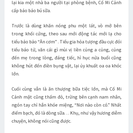
lại kia một nhà ba người tại phòng bệnh, Cố Mi Cảnh
cấp bảo bảo bú sữa.
Trước là dùng khăn nóng phu một lát, vò mở bên
trong khối cứng, theo sau mới động tác mới lạ cho
tiểu bảo bảo “Ăn cơm” . Tiểu gia hỏa tượng đầu cực đói
tiểu báo tử, văn cái gì mùi vị liền củng a củng, củng
đến mẹ trong lòng, đáng tiếc, hì hục nửa buổi cũng
không hút đến điền bụng vật, lại ủy khuất oa oa khóc
lớn.
Cuối cùng vẫn là ăn thượng bữa tiệc lớn, mà Cố Mi
Cảnh mặt cũng thấm đỏ, trừng bên cạnh nam nhân,
ngón tay chỉ hắn khóe miệng, “Nơi nào còn có.” Nhất
điểm bạch, đó là dòng sữa. . . Khụ, như vậy hương diễm
chuyện, không nói cũng được.