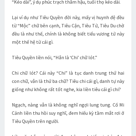
“Kéo dài”, ý dụ phúc trạch thâm hậu, tuổi thọ kéo dài.
Lại ví dụ như Tiêu Quyền đời này, mấy vị huynh đệ đều
từ “Mộc” chữ bên cạnh, Tiêu Cận, Tiêu Tử, Tiêu Du chờ
đều là như thế, chính là không biết tiểu vương tử này
một thế hệ từ cái gì.
Tiêu Quyền liền nói, “Hắn là ‘Chi’ chữ lót.”
Chi chữ lót? Cái này “Chi” là tục danh trung thứ hai
con chữ, vẫn là thứ ba chữ? Tiêu chi cái gì, danh tự này
giống như không rất tốt nghe, kia liền tiêu cái gì chi?
Ngạch, nàng vẫn là không nghĩ ngợi lung tung. Cố Mi
Cảnh liền thu hồi suy nghĩ, đem hiếu kỳ tầm mắt rơi ở
Tiêu Quyền trên người.