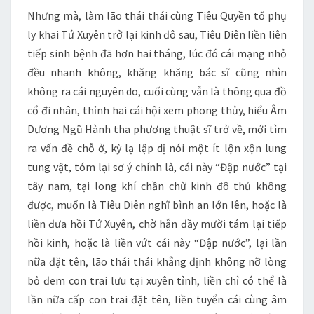
Nhưng mà, làm lão thái thái cùng Tiêu Quyền tổ phụ
ly khai Tứ Xuyên trở lại kinh đô sau, Tiêu Diên liền liên
tiếp sinh bệnh đã hơn hai tháng, lúc đó cái mạng nhỏ
đều nhanh không, khăng khăng bác sĩ cũng nhìn
không ra cái nguyên do, cuối cùng vẫn là thông qua đồ
cổ đi nhân, thỉnh hai cái hội xem phong thủy, hiểu Âm
Dương Ngũ Hành tha phương thuật sĩ trở về, mới tìm
ra vấn đề chỗ ở, kỳ lạ lập dị nói một ít lộn xộn lung
tung vật, tóm lại sơ ý chính là, cái này “Đập nước” tại
tây nam, tại long khí chần chừ kinh đô thủ không
được, muốn là Tiêu Diên nghĩ bình an lớn lên, hoặc là
liền đưa hồi Tứ Xuyên, chờ hắn đầy mười tám lại tiếp
hồi kinh, hoặc là liền vứt cái này “Đập nước”, lại lần
nữa đặt tên, lão thái thái khẳng định không nỡ lòng
bỏ đem con trai lưu tại xuyên tỉnh, liền chỉ có thể là
lần nữa cấp con trai đặt tên, liền tuyển cái cùng âm