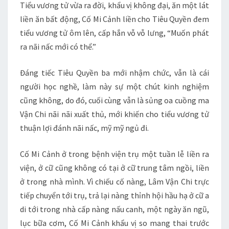
Tiểu vương tử vừa ra đời, khẩu vị không đại, ăn một lát
liền ăn bất động, Cố Mi Cảnh liền cho Tiêu Quyền đem
tiểu vương tử ôm lên, cấp hắn vỗ vỗ lưng, “Muốn phát
ra nãi nấc mới có thể.”
Đáng tiếc Tiêu Quyền ba mới nhậm chức, vẫn là cái
người học nghề, làm này sự một chút kinh nghiệm
cũng không, do đó, cuối cùng vẫn là sủng oa cuồng ma
Vận Chi nãi nãi xuất thủ, mới khiến cho tiểu vương tử
thuận lợi đánh nãi nấc, mỹ mỹ ngủ đi.
Cố Mi Cảnh ở trong bệnh viện trụ một tuần lễ liền ra
viện, ở cữ cũng không có tại ở cữ trung tâm ngồi, liền
ở trong nhà mình. Vì chiếu cố nàng, Lâm Vận Chi trực
tiếp chuyển tới trụ, trả lại nàng thỉnh hội hầu hạ ở cữ a
di tới trong nhà cấp nàng nấu canh, một ngày ăn ngũ,
lục bữa cơm, Cố Mi Cảnh khẩu vị so mang thai trước