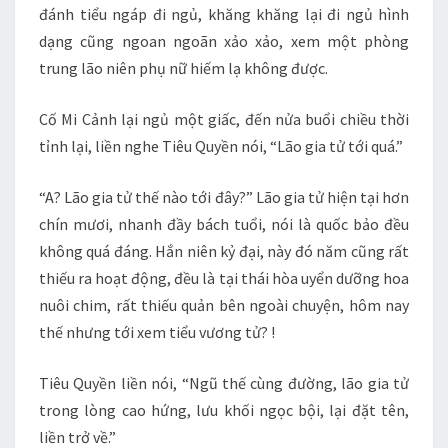
đánh tiểu ngáp đi ngủ, khăng khăng lại đi ngủ hình
dạng cũng ngoan ngoãn xảo xảo, xem một phòng
trung lão niên phụ nữ hiếm lạ không được.
Cố Mi Cảnh lại ngủ một giấc, đến nửa buổi chiều thời
tỉnh lại, liền nghe Tiêu Quyền nói, “Lão gia tử tới quá.”
“A? Lão gia tử thế nào tới đây?” Lão gia tử hiện tại hơn
chín mươi, nhanh đầy bách tuổi, nói là quốc bảo đều
không quá đáng. Hắn niên kỷ đại, này đó năm cũng rất
thiếu ra hoạt động, đều là tại thái hòa uyển dưỡng hoa
nuôi chim, rất thiếu quản bên ngoài chuyện, hôm nay
thế nhưng tới xem tiểu vương tử? !
Tiêu Quyền liền nói, “Ngũ thế cùng đường, lão gia tử
trong lòng cao hứng, lưu khối ngọc bội, lại đặt tên,
liền trở về.”