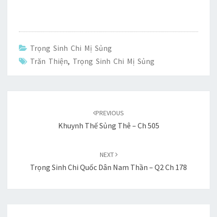
d
b
tt
er
m
p
ai
t
ke
h
Pr
o
er
es
bl
y
l
t
ar
es
o
t
r
Li
e
s
k
n
Trọng Sinh Chi Mị Sủng
k
Trăn Thiện
,
Trọng Sinh Chi Mị Sủng
Post
navigation
PREVIOUS
Khuynh Thế Sủng Thê – Ch 505
NEXT
Trọng Sinh Chi Quốc Dân Nam Thần – Q2 Ch 178