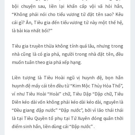
bội chuyện sau, liền lại khẩn cấp vội vã hỏi hắn,
“Không phải nói cho tiểu vương tử đặt tên sao? Kêu
cái gì? Ân, Tiêu gia đến tiểu vương tử này một thế hệ,
là bài kia nhất bối?”
Tiêu gia truyền thừa không tính quá lâu, nhưng trong
nhà cũng là có gia phả, người trong nhà đặt tên, đều
muốn tuân theo gia phả xếp hạng.
Liền tượng là Tiêu Hoài ngũ vị huynh đệ, bọn hắn
huynh đệ mấy cái tên đều từ “Kim Mộc Thủy Hỏa Thổ”,
ví như Tiêu Hoài “Hoài” chữ, Tiêu Dập “Dập chữ, Tiêu
Diên kéo dài vốn không phải kéo dài kéo dài, nguyên là
“Đều giang đập nước” “Đập nước”, bởi vì lão thái thái
là tại Tiêu Quyền tổ phụ tại Tứ Xuyên đóng quân thời
điểm sinh hắn, liền dùng cái “Đập nước” .