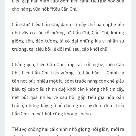
Liền gặp hắn mỉm cười đem bên cạnh tiểu gia hỏa đưa
cho nàng, vừa nói: “Kêu Cẩn Chi.”
Cẩn Chi? Tiêu Cẩn Chi, danh tự này thế nào nghe lên
như vậy cổ sắc cổ hương a? Cẩn Chi, Cẩn Chi, không
giống tên, đảo tượng là cổ đại những kia vì nhân sư
trưởng, tại tiểu bối lễ đội mũ sau, cấp khởi chữ.
Chẳng qua, Tiêu Cẩn Chi cũng rất tốt nghe, Tiêu Cẩn
Chi, Tiêu Cẩn Chi, tiểu vương tử, hắc hắc. . . Chính là
tên nét bút nhiều một ít, sớm trước nàng còn chế giễu
biểu tỷ cấp tiểu thịnh duệ khởi tên không thể tin cậy,
nét bút quá nhiều về sau hội gặp tiểu gia hỏa oán
trách, nhưng bây giờ bẻ đầu ngón tay đếm đếm, tiểu
Cẩn Chi tên nét bút cũng không thiếu a.
Tiểu vợ chồng hai cái chính nhỏ giọng nói giỡn, mới ra