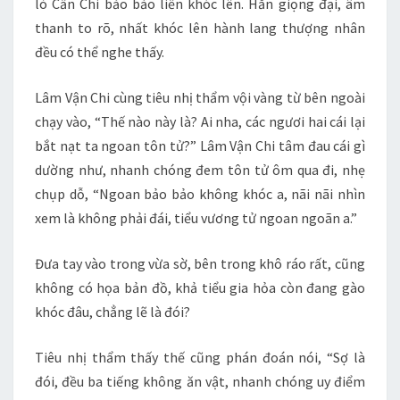
lò Cẩn Chi bảo bảo liền khóc lên. Hắn giọng đại, âm
thanh to rõ, nhất khóc lên hành lang thượng nhân
đều có thể nghe thấy.
Lâm Vận Chi cùng tiêu nhị thẩm vội vàng từ bên ngoài
chạy vào, “Thế nào này là? Ai nha, các ngươi hai cái lại
bắt nạt ta ngoan tôn tử?” Lâm Vận Chi tâm đau cái gì
dường như, nhanh chóng đem tôn tử ôm qua đi, nhẹ
chụp dỗ, “Ngoan bảo bảo không khóc a, nãi nãi nhìn
xem là không phải đái, tiểu vương tử ngoan ngoãn a.”
Đưa tay vào trong vừa sờ, bên trong khô ráo rất, cũng
không có họa bản đồ, khả tiểu gia hỏa còn đang gào
khóc đâu, chẳng lẽ là đói?
Tiêu nhị thẩm thấy thế cũng phán đoán nói, “Sợ là
đói, đều ba tiếng không ăn vật, nhanh chóng uy điểm