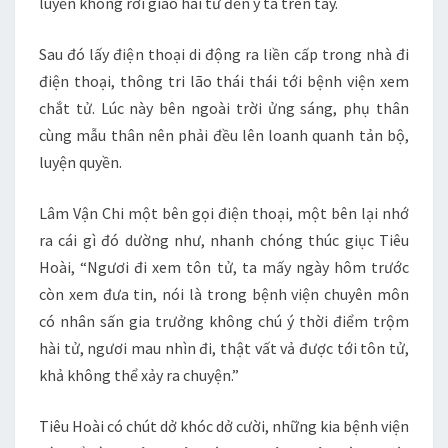
luyến không rời giao hài tử đến y tá trên tay.
Sau đó lấy điện thoại di động ra liền cấp trong nhà đi
điện thoại, thông tri lão thái thái tới bệnh viện xem
chắt tử. Lúc này bên ngoài trời ửng sáng, phụ thân
cùng mẫu thân nên phải đều lên loanh quanh tản bộ,
luyện quyền.
Lâm Vận Chi một bên gọi điện thoại, một bên lại nhớ
ra cái gì đó dường như, nhanh chóng thúc giục Tiêu
Hoài, “Ngươi đi xem tôn tử, ta mấy ngày hôm trước
còn xem đưa tin, nói là trong bệnh viện chuyên môn
có nhân sấn gia trưởng không chú ý thời điểm trộm
hài tử, ngươi mau nhìn đi, thật vất vả được tới tôn tử,
khả không thể xảy ra chuyện.”
Tiêu Hoài có chút dở khóc dở cười, những kia bệnh viện