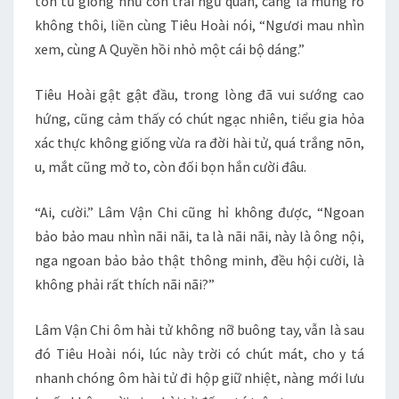
tôn tử giống như con trai ngũ quan, càng là mừng rỡ
không thôi, liền cùng Tiêu Hoài nói, “Ngươi mau nhìn
xem, cùng A Quyền hồi nhỏ một cái bộ dáng.”
Tiêu Hoài gật gật đầu, trong lòng đã vui sướng cao
hứng, cũng cảm thấy có chút ngạc nhiên, tiểu gia hỏa
xác thực không giống vừa ra đời hài tử, quá trắng nõn,
u, mắt cũng mở to, còn đối bọn hắn cười đâu.
“Ai, cười.” Lâm Vận Chi cũng hỉ không được, “Ngoan
bảo bảo mau nhìn nãi nãi, ta là nãi nãi, này là ông nội,
nga ngoan bảo bảo thật thông minh, đều hội cười, là
không phải rất thích nãi nãi?”
Lâm Vận Chi ôm hài tử không nỡ buông tay, vẫn là sau
đó Tiêu Hoài nói, lúc này trời có chút mát, cho y tá
nhanh chóng ôm hài tử đi hộp giữ nhiệt, nàng mới lưu