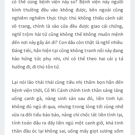
có thể cùng bệnh viện này so? Bệnh viện này người
bình thường đều vào không được, bên ngoài cũng
nghiêm nghiêm thực thực thủ không thiếu cảnh sát
võ trang, chính là vào cửa đều được giao cái chứng,
nghĩ trộm hài tử cũng không thể không muốn mệnh
đến nơi này gây án đi? Con dâu còn thật là nghĩ nhiều.
Đáng tiếc, hắn hiện tại cũng không tranh nổi này đang
hào hứng tức phụ nhi, chỉ có thể theo hai cái y tá
hướng đi, đi thủ tôn tử.
Lại nói lão thái thái cùng tiêu nhị thẩm bọn hắn đến
bệnh viện thời, Cố Mi Cảnh chính tinh thần sáng láng
uống canh gà, nàng sinh sản sau đó, liền tinh lực
không đủ ngủ đi qua, nhưng trong lòng tới cùng nhớ
vừa ra đời tiểu bảo bảo, nàng chỉ chốc lát liền tỉnh lại,
tính toán đâu ra đấy liền ngủ một canh giờ, khả tinh
thần đầu óc lại không sai, uống mấy giọt sương sớm