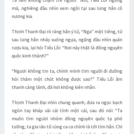
Ta liền không chậm trễ ngươi.” Nói, Tiểu Lỗi ngừng
mã, nghiêng đầu nhìn xem ngồi tại sau lưng hắn cô
nương kia.
Thịnh Thanh Đại rõ ràng hắn ý tứ, “Nga” một tiếng, từ
sau lưng hắn nhảy xuống ngựa, ngẩng đầu nhìn quán
rượu kia, lại hỏi Tiểu Lỗi: “Nơi này thật là đông nguyên
quốc kinh thành?”
“Ngươi không tin ta, chính mình tìm người đi đường
hỏi thăm một chút không được sao?” Tiểu Lỗi âm
thanh càng lãnh, đã hơi không kiên nhẫn.
Thịnh Thanh Đại nhìn chung quanh, đưa ra ngọc bạch
ngón tay kháp vài cái tính một cái, sau đó nói: “Ta
muốn tìm ngươi nhóm đông nguyên quốc tạ phó
tướng, ta gia lão tổ cùng ca ca chính là tới tìm hắn. Chỉ