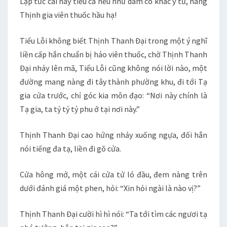
Lập tức cái này tiểu ca nếu như dám có khác ý tứ, nàng
Thịnh gia viên thuốc hầu hạ!
Tiểu Lỗi không biết Thịnh Thanh Đại trong một ý nghĩ
liền cấp hắn chuẩn bị hảo viên thuốc, chờ Thịnh Thanh
Đại nhảy lên mã, Tiểu Lỗi cũng không nói lời nào, một
đường mang nàng đi tây thành phường khu, đi tới Tạ
gia cửa trước, chỉ góc kia môn đạo: “Nơi này chính là
Tạ gia, ta tỷ tỷ tỷ phu ở tại nơi này.”
Thịnh Thanh Đại cao hứng nhảy xuống ngựa, đối hắn
nói tiếng đa tạ, liền đi gõ cửa.
Cửa hông mở, một cái cửa tử ló đầu, đem nàng trên
dưới đánh giá một phen, hỏi: “Xin hỏi ngài là nào vị?”
Thịnh Thanh Đại cười hì hì nói: “Ta tới tìm các ngươi tạ