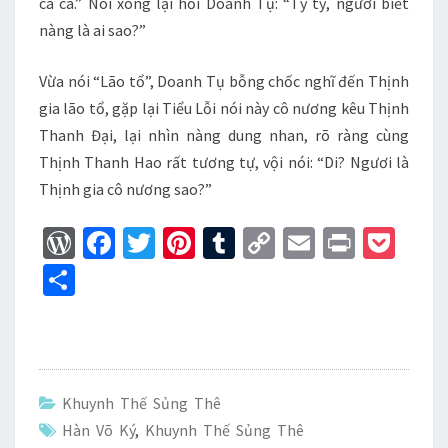
ca ca.” Nói xong lại hỏi Doanh Tụ: “Tỷ tỷ, ngươi biết
nàng là ai sao?”
Vừa nói “Lão tổ”, Doanh Tụ bỗng chốc nghĩ đến Thịnh
gia lão tổ, gặp lại Tiểu Lỗi nói này cô nương kêu Thịnh
Thanh Đại, lại nhìn nàng dung nhan, rõ ràng cùng
Thịnh Thanh Hao rất tương tự, vội nói: “Di? Ngươi là
Thịnh gia cô nương sao?”
W
Fa
T
Pi
T
C
E
Pr
P
or
ce
wi
nt
u
o
m
in
oc
S
d
b
tt
er
m
p
ai
t
ke
h
Pr
o
er
es
bl
y
l
t
ar
es
o
t
r
Li
e
s
k
n
Khuynh Thế Sủng Thê
k
Hàn Võ Ký
,
Khuynh Thế Sủng Thê