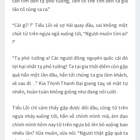
cần tìm đến tạ phó tướng, liền có thể tìm đến ta gia
lão tổ cùng ca ca.”
“Cái gì? !” Tiểu Lỗi vẻ sợ hãi quay đầu, sai không một
chút từ trên ngựa ngã xuống tới, “Ngươi muốn tìm ai?
!”
“Tạ phó tướng a! Các ngươi đông nguyên quốc cái đó
lợi hại nhất tạ phó tướng! Ta tại gia thời điểm còn gặp
quá hắn một lần đâu, hắn tới chúng ta gia làm khách,
về sau đi. . .” Kia Thịnh Thanh Đại giang tay, vẻ mặt tự
nhiên, hoàn toàn không giống như đang nói cười.
Tiểu Lỗi chỉ cảm thấy gặp được đối đầu, cũng từ trên
ngựa nhảy xuống tới, hắn vỗ chính mình mã, ám đạo
chính mình hôm nay từ trên ngựa bò lên bò xuống bao
nhiêu lần? Vừa muốn, vừa nói: “Ngươi thật gặp quá ta