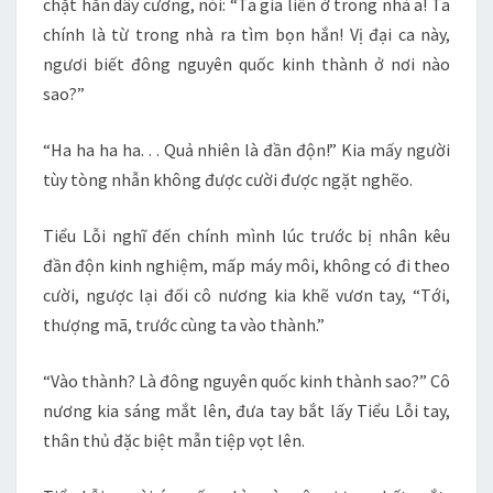
chặt hắn dây cương, nói: “Ta gia liền ở trong nhà a! Ta
chính là từ trong nhà ra tìm bọn hắn! Vị đại ca này,
ngươi biết đông nguyên quốc kinh thành ở nơi nào
sao?”
“Ha ha ha ha. . . Quả nhiên là đần độn!” Kia mấy người
tùy tòng nhẫn không được cười được ngặt nghẽo.
Tiểu Lỗi nghĩ đến chính mình lúc trước bị nhân kêu
đần độn kinh nghiệm, mấp máy môi, không có đi theo
cười, ngược lại đối cô nương kia khẽ vươn tay, “Tới,
thượng mã, trước cùng ta vào thành.”
“Vào thành? Là đông nguyên quốc kinh thành sao?” Cô
nương kia sáng mắt lên, đưa tay bắt lấy Tiểu Lỗi tay,
thân thủ đặc biệt mẫn tiệp vọt lên.