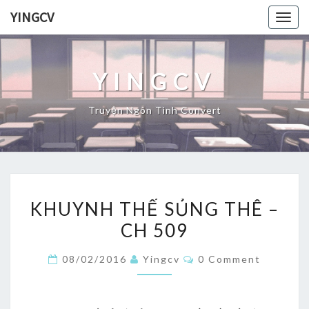
Skip
YINGCV
Togg
to
navig
content
YINGCV
Truyện Ngôn Tình Convert
KHUYNH
KHUYNH THẾ SỦNG THÊ –
THẾ
CH 509
SỦNG
THÊ
Comments
08/02/2016
Yingcv
0 Comment
–
CH
509