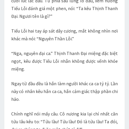
cười lúc lắc đầu. Từ phía sau lưng ló đầu, xem hướng
Tiểu Lỗi đánh giá một phen, nói: “Ta kêu Thịnh Thanh
Đại. Ngươi tên là gì?”
Tiểu Lỗi hai tay áp sát dây cương, mắt không nhìn nơi
khác mà nói: “Nguyên Thần Lỗi.”
“Nga, nguyên đại ca.” Thịnh Thanh Đại miệng đặc biệt
ngọt, kêu được Tiểu Lỗi nhẫn không được vểnh khóe
miệng.
Ngay từ đầu đều là hắn làm người khác ca ca tỷ tỷ. Lần
này có nhân kêu hắn ca ca, hắn cảm giác thập phần chi
hảo.
Chính nghĩ nói mấy câu. Cô nương kia lại chỉ nhất căn
tửu lâu kêu to: “Tửu lầu! Tửu lầu! Đó là tửu lầu! Ta đói,