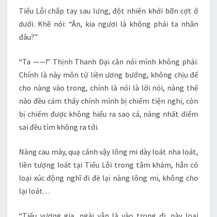
Tiểu Lỗi chắp tay sau lưng, đột nhiên khởi bỡn cợt ở
dưới. Khẽ nói: “Ân, kia ngươi là không phải ta nhân
đâu?”
“Ta ——!” Thịnh Thanh Đại cần nói mình không phải.
Chính là này môn tử liền ương bướng, không chịu để
cho nàng vào trong, chính là nói là lời nói, nàng thế
nào đều cảm thấy chính mình bị chiếm tiện nghi, còn
bị chiếm được không hiểu ra sao cả, nàng nhất điểm
sai đều tìm không ra tới.
Nàng cau mày, quạ cánh vậy lông mi dày loát nha loát,
liền tượng loát tại Tiểu Lỗi trong tâm khảm, hắn có
loại xúc động nghĩ đi đè lại nàng lông mi, không cho
lại loát. . .
“Tiểu vương gia, ngài vẫn là vào trong đi, này loại