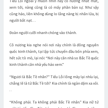
Tiểu Lỗi ngoài ý muốn nhìn này cô nương nhất mắt,
xem tới, nàng cũng là có mấy phần bản sự. Như vậy
cũng hảo, liền không dùng lo lắng nàng bị nhân lừa, bị
người bắt nạt. . .
Đoàn người cưỡi nhanh chóng vào thành.
Cô nương kia nghe nói nơi này chính là đông nguyên
quốc kinh thành, tại lập tức chuyển đầu bốn phía xem,
hết sức tò mò, lại nói: “Nơi này căn nhà so Bắc Tề quốc
kinh thành căn nhà yếu hảo xem.”
“Ngươi là Bắc Tề nhân?” Tiểu Lỗi lông mày lại nhíu lại,
chẳng lẽ là từ Bắc Tề tới? Kia chính là ngàn dặm xa xôi.
. .
“Không phải. Ta không phải Bắc Tề nhân.” Kia nữ tử