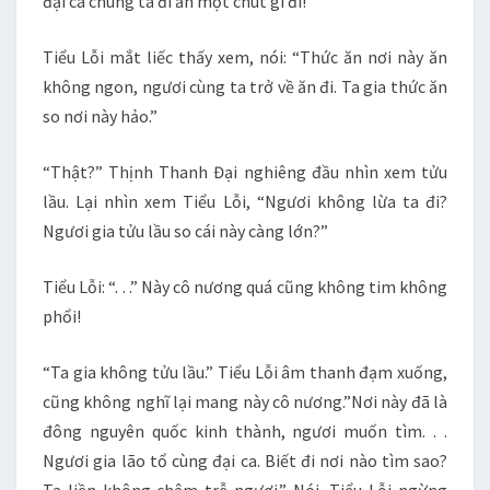
đại ca chúng ta đi ăn một chút gì đi!”
Tiểu Lỗi mắt liếc thấy xem, nói: “Thức ăn nơi này ăn
không ngon, ngươi cùng ta trở về ăn đi. Ta gia thức ăn
so nơi này hảo.”
“Thật?” Thịnh Thanh Đại nghiêng đầu nhìn xem tửu
lầu. Lại nhìn xem Tiểu Lỗi, “Ngươi không lừa ta đi?
Ngươi gia tửu lầu so cái này càng lớn?”
Tiểu Lỗi: “. . .” Này cô nương quá cũng không tim không
phổi!
“Ta gia không tửu lầu.” Tiểu Lỗi âm thanh đạm xuống,
cũng không nghĩ lại mang này cô nương.”Nơi này đã là
đông nguyên quốc kinh thành, ngươi muốn tìm. . .
Ngươi gia lão tổ cùng đại ca. Biết đi nơi nào tìm sao?