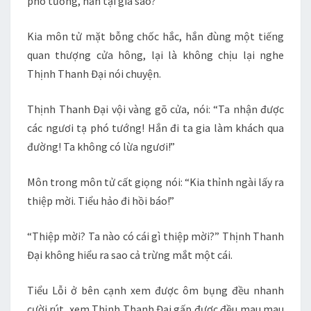
phó tướng, hắn tại gia sao?”
Kia môn tử mặt bỗng chốc hắc, hắn đùng một tiếng
quan thượng cửa hông, lại là không chịu lại nghe
Thịnh Thanh Đại nói chuyện.
Thịnh Thanh Đại vội vàng gõ cửa, nói: “Ta nhận được
các ngươi tạ phó tướng! Hắn đi ta gia làm khách qua
đường! Ta không có lừa ngươi!”
Môn trong môn tử cất giọng nói: “Kia thỉnh ngài lấy ra
thiệp mời. Tiểu hảo đi hồi báo!”
“Thiệp mời? Ta nào có cái gì thiệp mời?” Thịnh Thanh
Đại không hiểu ra sao cả trừng mắt một cái.
Tiểu Lỗi ở bên cạnh xem được ôm bụng đều nhanh
cười rút, xem Thịnh Thanh Đại gấp được đều mau mau