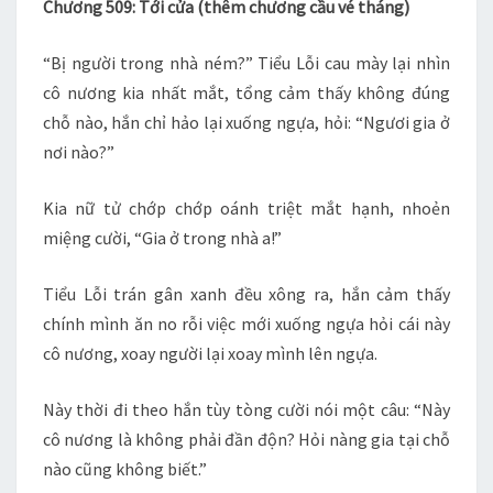
Chương 509: Tới cửa (thêm chương cầu vé tháng)
“Bị người trong nhà ném?” Tiểu Lỗi cau mày lại nhìn
cô nương kia nhất mắt, tổng cảm thấy không đúng
chỗ nào, hắn chỉ hảo lại xuống ngựa, hỏi: “Ngươi gia ở
nơi nào?”
Kia nữ tử chớp chớp oánh triệt mắt hạnh, nhoẻn
miệng cười, “Gia ở trong nhà a!”
Tiểu Lỗi trán gân xanh đều xông ra, hắn cảm thấy
chính mình ăn no rỗi việc mới xuống ngựa hỏi cái này
cô nương, xoay người lại xoay mình lên ngựa.
Này thời đi theo hắn tùy tòng cười nói một câu: “Này
cô nương là không phải đần độn? Hỏi nàng gia tại chỗ
nào cũng không biết.”