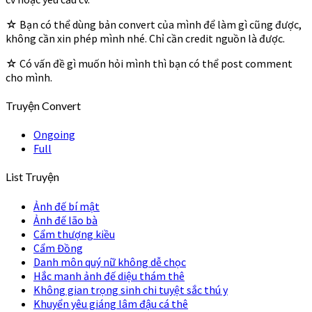
☆ Bạn có thể dùng bản convert của mình để làm gì cũng được,
không cần xin phép mình nhé. Chỉ cần credit nguồn là được.
☆ Có vấn đề gì muốn hỏi mình thì bạn có thể post comment
cho mình.
Truyện Convert
Ongoing
Full
List Truyện
Ảnh đế bí mật
Ảnh đế lão bà
Cẩm thượng kiều
Cẩm Đồng
Danh môn quý nữ không dễ chọc
Hắc manh ảnh đế diệu thám thê
Không gian trọng sinh chi tuyệt sắc thú y
Khuyển yêu giáng lâm đậu cá thê