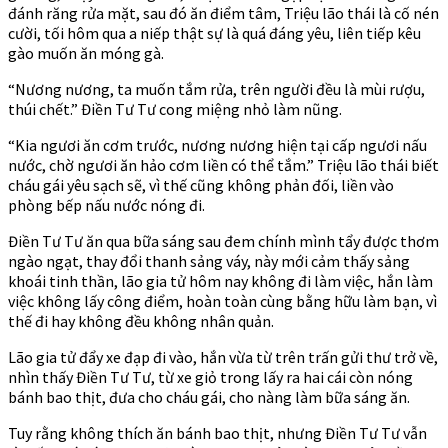
đánh răng rửa mặt, sau đó ăn điểm tâm, Triệu lão thái là cố nén
cười, tối hôm qua a niếp thật sự là quá đáng yêu, liên tiếp kêu
gào muốn ăn móng gà.
“Nương nương, ta muốn tắm rửa, trên người đều là mùi rượu,
thúi chết.” Điền Tư Tư cong miệng nhỏ làm nũng.
“Kia ngươi ăn cơm trước, nương nương hiện tại cấp ngươi nấu
nước, chờ ngươi ăn hảo cơm liền có thể tắm.” Triệu lão thái biết
cháu gái yêu sạch sẽ, vì thế cũng không phản đối, liền vào
phòng bếp nấu nước nóng đi.
Điền Tư Tư ăn qua bữa sáng sau đem chính mình tẩy được thơm
ngào ngạt, thay đổi thanh sảng váy, này mới cảm thấy sảng
khoái tinh thần, lão gia tử hôm nay không đi làm việc, hắn làm
việc không lấy công điểm, hoàn toàn cùng bằng hữu làm bạn, vì
thế đi hay không đều không nhân quản.
Lão gia tử đẩy xe đạp đi vào, hắn vừa từ trên trấn gửi thư trở về,
nhìn thấy Điền Tư Tư, từ xe giỏ trong lấy ra hai cái còn nóng
bánh bao thịt, đưa cho cháu gái, cho nàng làm bữa sáng ăn.
Tuy rằng không thích ăn bánh bao thịt, nhưng Điền Tư Tư vẫn