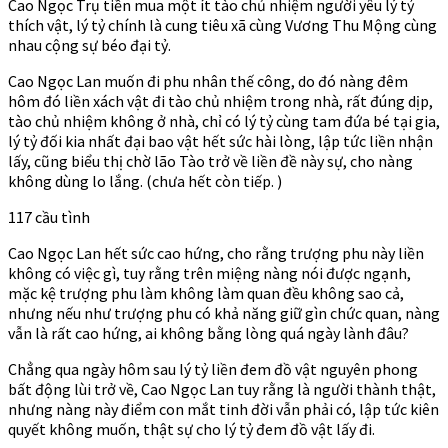
Cao Ngọc Trụ tiền mua một ít tào chủ nhiệm người yêu lý tỷ
thích vật, lý tỷ chính là cung tiêu xã cùng Vương Thu Mộng cùng
nhau cộng sự béo đại tỷ.
Cao Ngọc Lan muốn đi phu nhân thế công, do đó nàng đêm
hôm đó liền xách vật đi tào chủ nhiệm trong nhà, rất đúng dịp,
tào chủ nhiệm không ở nhà, chỉ có lý tỷ cùng tam đứa bé tại gia,
lý tỷ đối kia nhất đại bao vật hết sức hài lòng, lập tức liền nhận
lấy, cũng biểu thị chờ lão Tào trở về liền đề này sự, cho nàng
không dùng lo lắng. (chưa hết còn tiếp. )
117 cầu tình
Cao Ngọc Lan hết sức cao hứng, cho rằng trượng phu này liền
không có việc gì, tuy rằng trên miệng nàng nói được ngạnh,
mặc kệ trượng phu làm không làm quan đều không sao cả,
nhưng nếu như trượng phu có khả năng giữ gìn chức quan, nàng
vẫn là rất cao hứng, ai không bằng lòng quá ngày lành đâu?
Chẳng qua ngày hôm sau lý tỷ liền đem đồ vật nguyên phong
bất động lùi trở về, Cao Ngọc Lan tuy rằng là người thành thật,
nhưng nàng này điểm con mắt tinh đời vẫn phải có, lập tức kiên
quyết không muốn, thật sự cho lý tỷ đem đồ vật lấy đi.