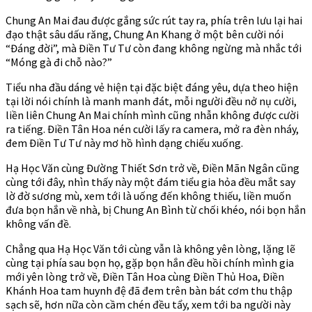
Chung An Mai đau được gắng sức rút tay ra, phía trên lưu lại hai
đạo thật sâu dấu răng, Chung An Khang ở một bên cười nói
“Đáng đời”, mà Điền Tư Tư còn đang không ngừng mà nhắc tới
“Móng gà đi chỗ nào?”
Tiểu nha đầu dáng vẻ hiện tại đặc biệt đáng yêu, dựa theo hiện
tại lời nói chính là manh manh đát, mỗi người đều nở nụ cười,
liền liên Chung An Mai chính mình cũng nhẫn không được cười
ra tiếng. Điền Tân Hoa nén cười lấy ra camera, mở ra đèn nháy,
đem Điền Tư Tư này mơ hồ hình dạng chiếu xuống.
Hạ Học Văn cùng Đường Thiết Sơn trở về, Điền Mãn Ngân cũng
cùng tới đây, nhìn thấy này một đám tiểu gia hỏa đều mắt say
lờ đờ sương mù, xem tới là uống đến không thiếu, liền muốn
đưa bọn hắn về nhà, bị Chung An Bình từ chối khéo, nói bọn hắn
không vấn đề.
Chẳng qua Hạ Học Văn tới cùng vẫn là không yên lòng, lặng lẽ
cùng tại phía sau bọn họ, gặp bọn hắn đều hồi chính mình gia
mới yên lòng trở về, Điền Tân Hoa cùng Điền Thủ Hoa, Điền
Khánh Hoa tam huynh đệ đã đem trên bàn bát cơm thu thập
sạch sẽ, hơn nữa còn cầm chén đều tẩy, xem tới ba người này