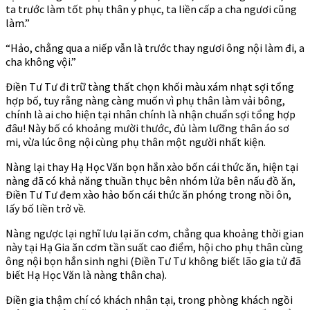
ta trước làm tốt phụ thân y phục, ta liền cấp a cha ngươi cũng
làm.”
“Hảo, chẳng qua a niếp vẫn là trước thay ngươi ông nội làm đi, a
cha không vội.”
Điền Tư Tư đi trữ tàng thất chọn khối màu xám nhạt sợi tổng
hợp bố, tuy rằng nàng càng muốn vì phụ thân làm vải bông,
chính là ai cho hiện tại nhân chính là nhận chuẩn sợi tổng hợp
đâu! Này bố có khoảng mười thước, đủ làm lưỡng thân áo sơ
mi, vừa lúc ông nội cùng phụ thân một người nhất kiện.
Nàng lại thay Hạ Học Văn bọn hắn xào bốn cái thức ăn, hiện tại
nàng đã có khả năng thuần thục bên nhóm lửa bên nấu đồ ăn,
Điền Tư Tư đem xào hảo bốn cái thức ăn phóng trong nồi ôn,
lấy bố liền trở về.
Nàng ngược lại nghĩ lưu lại ăn cơm, chẳng qua khoảng thời gian
này tại Hạ Gia ăn cơm tần suất cao điểm, hội cho phụ thân cùng
ông nội bọn hắn sinh nghi (Điền Tư Tư không biết lão gia tử đã
biết Hạ Học Văn là nàng thân cha).
Điền gia thậm chí có khách nhân tại, trong phòng khách ngồi