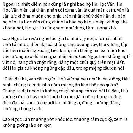
Ngoài ra nhất điểm hắn cũng là nghĩ bảo hộ Hạ Học Văn, Hạ
Học Văn hiện tại thân phận tới cùng vẫn là quá mẫn cảm, vẫn là
tận lực không muốn cho phía trên nhân chú ý đến hắn đi, bảo
hộ hảo Hạ Học Văn cũng chính là bảo hộ hảo a niếp, không thể
không nói, lão gia tử cũng xem như dụng tâm lương khổ.
Cao Ngọc Lan vừa nghe lão gia tử như vậy nói, sắc mặt nhất
thời tái nhợt, điền đại bá không chịu buông tay, thủ vượng lập
tức liền muốn hạ xuống tiểu binh, mỗi tháng hai ba mươi khối
tiền lương nào đủ nhất gia nhân ăn a, Cao Ngọc Lan không nghĩ
vứt bỏ, nàng cắn chặt răng, đằng một chút quỳ trên mặt đất,
đối lão gia tử không ngừng dập đầu, trong miệng cầu xin nói:
“Điền đại bá, van cầu ngươi, thủ vượng nếu như bị hạ xuống tiểu
binh, chúng ta một nhà năm miệng ăn khả thế nào quá a?
Chúng ta đại nhân là không có gì, nhưng còn có hài tử đâu, thủ
vượng còn có bảy mươi tuổi cha mẹ già muốn phụng dưỡng,
điền đại bá, van cầu ngươi lão nhân gia, đáng thương đáng
thương chúng ta đi.”
Cao Ngọc Lan thương xót khóc lóc, thương tâm cực kỳ, xem ra
không giống là diễn kịch.