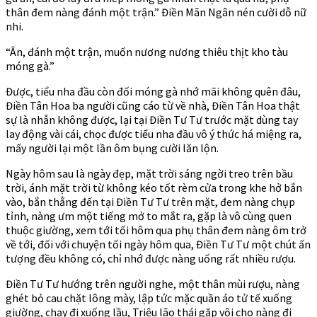
thân đem nàng đánh một trận.” Điền Mãn Ngân nén cười dỗ nữ
nhi.
“Ân, đánh một trận, muốn nương nương thiêu thịt kho tàu
móng gà.”
Được, tiểu nha đầu còn đối móng gà nhớ mãi không quên đâu,
Điền Tân Hoa ba người cũng cáo từ về nhà, Điền Tân Hoa thật
sự là nhẫn không được, lại tại Điền Tư Tư trước mặt dùng tay
lay động vài cái, chọc được tiểu nha đầu vô ý thức há miệng ra,
mấy người lại một lần ôm bụng cười lăn lộn.
Ngày hôm sau là ngày đẹp, mặt trời sáng ngời treo trên bầu
trời, ánh mặt trời từ không kéo tốt rèm cửa trong khe hở bắn
vào, bắn thẳng đến tại Điền Tư Tư trên mặt, đem nàng chụp
tỉnh, nàng ưm một tiếng mở to mắt ra, gặp là vô cùng quen
thuộc giường, xem tới tối hôm qua phụ thân đem nàng ôm trở
về tới, đối với chuyện tối ngày hôm qua, Điền Tư Tư một chút ấn
tượng đều không có, chỉ nhớ được nàng uống rất nhiều rượu.
Điền Tư Tư hướng trên người nghe, một thân mùi rượu, nàng
ghét bỏ cau chặt lông mày, lập tức mặc quần áo tử tế xuống
giường, chạy đi xuống lầu, Triệu lão thái gặp vội cho nàng đi