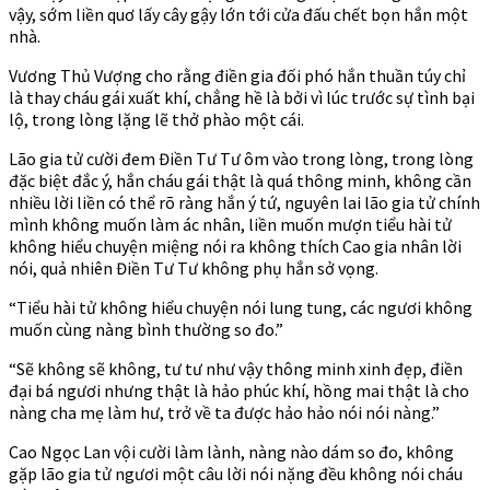
vậy, sớm liền quơ lấy cây gậy lớn tới cửa đấu chết bọn hắn một
nhà.
Vương Thủ Vượng cho rằng điền gia đối phó hắn thuần túy chỉ
là thay cháu gái xuất khí, chẳng hề là bởi vì lúc trước sự tình bại
lộ, trong lòng lặng lẽ thở phào một cái.
Lão gia tử cười đem Điền Tư Tư ôm vào trong lòng, trong lòng
đặc biệt đắc ý, hắn cháu gái thật là quá thông minh, không cần
nhiều lời liền có thể rõ ràng hắn ý tứ, nguyên lai lão gia tử chính
mình không muốn làm ác nhân, liền muốn mượn tiểu hài tử
không hiểu chuyện miệng nói ra không thích Cao gia nhân lời
nói, quả nhiên Điền Tư Tư không phụ hắn sở vọng.
“Tiểu hài tử không hiểu chuyện nói lung tung, các ngươi không
muốn cùng nàng bình thường so đo.”
“Sẽ không sẽ không, tư tư như vậy thông minh xinh đẹp, điền
đại bá ngươi nhưng thật là hảo phúc khí, hồng mai thật là cho
nàng cha mẹ làm hư, trở về ta được hảo hảo nói nói nàng.”
Cao Ngọc Lan vội cười làm lành, nàng nào dám so đo, không
gặp lão gia tử ngươi một câu lời nói nặng đều không nói cháu