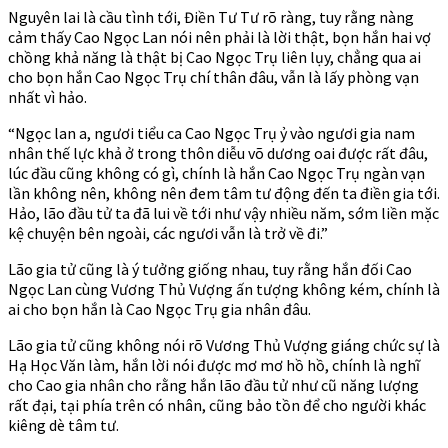
Nguyên lai là cầu tình tới, Điền Tư Tư rõ ràng, tuy rằng nàng
cảm thấy Cao Ngọc Lan nói nên phải là lời thật, bọn hắn hai vợ
chồng khả năng là thật bị Cao Ngọc Trụ liên lụy, chẳng qua ai
cho bọn hắn Cao Ngọc Trụ chí thân đâu, vẫn là lấy phòng vạn
nhất vì hảo.
“Ngọc lan a, ngươi tiểu ca Cao Ngọc Trụ ỷ vào ngươi gia nam
nhân thế lực khả ở trong thôn diễu võ dương oai được rất đâu,
lúc đầu cũng không có gì, chính là hắn Cao Ngọc Trụ ngàn vạn
lần không nên, không nên đem tâm tư động đến ta điền gia tới.
Hảo, lão đầu tử ta đã lui về tới như vậy nhiều năm, sớm liền mặc
kệ chuyện bên ngoài, các ngươi vẫn là trở về đi.”
Lão gia tử cũng là ý tưởng giống nhau, tuy rằng hắn đối Cao
Ngọc Lan cùng Vương Thủ Vượng ấn tượng không kém, chính là
ai cho bọn hắn là Cao Ngọc Trụ gia nhân đâu.
Lão gia tử cũng không nói rõ Vương Thủ Vượng giáng chức sự là
Hạ Học Văn làm, hắn lời nói được mơ mơ hồ hồ, chính là nghĩ
cho Cao gia nhân cho rằng hắn lão đầu tử như cũ năng lượng
rất đại, tại phía trên có nhân, cũng bảo tồn để cho người khác
kiêng dè tâm tư.