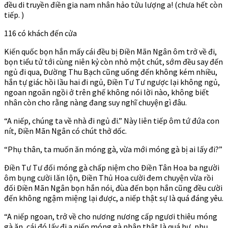
đều di truyền điền gia nam nhân hảo tửu lượng a! (chưa hết còn
tiếp. )
116 có khách đến cửa
Kiến quốc bọn hắn mấy cái đều bị Điền Mãn Ngân ôm trở về đi,
bọn tiểu tử tới cùng niên kỷ còn nhỏ một chút, sớm đều say đến
ngủ đi qua, Đường Thu Bạch cũng uống đến không kém nhiều,
hắn tự giác hồi lầu hai đi ngủ, Điền Tư Tư ngược lại không ngủ,
ngoan ngoãn ngồi ở trên ghế không nói lời nào, không biết
nhân còn cho rằng nàng đang suy nghĩ chuyện gì đâu.
“A niếp, chúng ta về nhà đi ngủ đi.” Này liên tiếp ôm tứ đứa con
nít, Điền Mãn Ngân có chút thở dốc.
“Phụ thân, ta muốn ăn móng gà, vừa mới móng gà bị ai lấy đi?”
Điền Tư Tư đối móng gà chấp niệm cho Điền Tân Hoa ba người
ôm bụng cười lăn lộn, Điền Thủ Hoa cười đem chuyện vừa rồi
đối Điền Mãn Ngân bọn hắn nói, đùa đến bọn hắn cũng đều cười
đến không ngậm miệng lại được, a niếp thật sự là quá đáng yêu.
“A niếp ngoan, trở về cho nương nương cấp ngươi thiêu móng
gà ăn, cái đó lấy đi a niếp móng gà nhân thật là quá hư, phụ