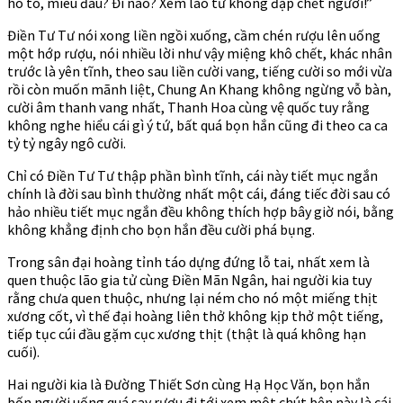
hô to, miêu đâu? Đi nào? Xem lão tử không đập chết ngươi!”
Điền Tư Tư nói xong liền ngồi xuống, cầm chén rượu lên uống
một hớp rượu, nói nhiều lời như vậy miệng khô chết, khác nhân
trước là yên tĩnh, theo sau liền cười vang, tiếng cười so mới vừa
rồi còn muốn mãnh liệt, Chung An Khang không ngừng vỗ bàn,
cười âm thanh vang nhất, Thanh Hoa cùng vệ quốc tuy rằng
không nghe hiểu cái gì ý tứ, bất quá bọn hắn cũng đi theo ca ca
tỷ tỷ ngây ngô cười.
Chỉ có Điền Tư Tư thập phần bình tĩnh, cái này tiết mục ngắn
chính là đời sau bình thường nhất một cái, đáng tiếc đời sau có
hảo nhiều tiết mục ngắn đều không thích hợp bây giờ nói, bằng
không khẳng định cho bọn hắn đều cười phá bụng.
Trong sân đại hoàng tỉnh táo dựng đứng lỗ tai, nhất xem là
quen thuộc lão gia tử cùng Điền Mãn Ngân, hai người kia tuy
rằng chưa quen thuộc, nhưng lại ném cho nó một miếng thịt
xương cốt, vì thế đại hoàng liên thở không kịp thở một tiếng,
tiếp tục cúi đầu gặm cục xương thịt (thật là quá không hạn
cuối).
Hai người kia là Đường Thiết Sơn cùng Hạ Học Văn, bọn hắn
bốn người uống quá say rượu đi tới xem một chút bên này là cái