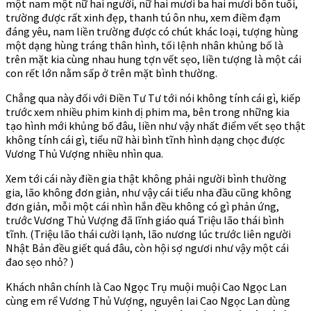
một nam một nữ hai người, nữ hai mươi ba hai mươi bốn tuổi,
trường được rất xinh đẹp, thanh tú ôn nhu, xem điềm đạm
đáng yêu, nam liền trường được có chút khác loại, tượng hùng
một dạng hùng tráng thân hình, tối lệnh nhân khủng bố là
trên mặt kia cùng nhau hung tợn vết sẹo, liền tượng là một cái
con rết lớn nằm sấp ở trên mặt bình thường.
Chẳng qua này đối với Điền Tư Tư tới nói không tính cái gì, kiếp
trước xem nhiều phim kinh dị phim ma, bên trong những kia
tạo hình mới khủng bố đâu, liền như vậy nhất điểm vết sẹo thật
không tính cái gì, tiểu nữ hài bình tĩnh hình dạng chọc được
Vương Thủ Vượng nhiều nhìn qua.
Xem tới cái này điền gia thật không phải người bình thường
gia, lão không đơn giản, như vậy cái tiểu nha đầu cũng không
đơn giản, mỗi một cái nhìn hắn đều không có gì phản ứng,
trước Vương Thủ Vượng đã lĩnh giáo quá Triệu lão thái bình
tĩnh. (Triệu lão thái cười lạnh, lão nương lúc trước liên người
Nhật Bản đều giết quá đâu, còn hội sợ ngươi như vậy một cái
đao sẹo nhỏ? )
Khách nhân chính là Cao Ngọc Trụ muội muội Cao Ngọc Lan
cùng em rể Vương Thủ Vượng, nguyên lai Cao Ngọc Lan dùng