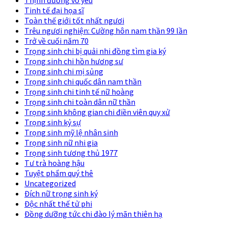
Tinh tế đại họa sĩ
Toàn thế giới tốt nhất ngươi
Trêu ngươi nghiện: Cường hôn nam thần 99 lần
Trở về cuối năm 70
Trọng sinh chi bị quải nhi đồng tìm gia ký
Trọng sinh chi hồn hương sư
Trọng sinh chi mị sủng
Trọng sinh chi quốc dân nam thần
Trọng sinh chi tinh tế nữ hoàng
Trọng sinh chi toàn dân nữ thần
Trọng sinh không gian chi điền viên quy xử
Trọng sinh kỷ sự
Trọng sinh mỹ lệ nhân sinh
Trọng sinh nữ nhi gia
Trọng sinh tương thủ 1977
Tư trà hoàng hậu
Tuyệt phẩm quý thê
Uncategorized
Đích nữ trọng sinh ký
Độc nhất thế tử phi
Đồng dưỡng tức chi đào lý mãn thiên hạ