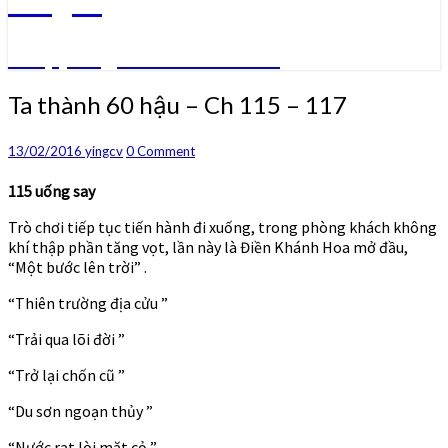
Truyện ngôn tình convert
Ta
Ta thành 60 hậu – Ch 115 – 117
thành
60
Comments
13/02/2016
yingcv
0 Comment
hậu
–
115 uống say
Ch
115
Trò chơi tiếp tục tiến hành đi xuống, trong phòng khách không
–
khí thập phần tăng vọt, lần này là Điền Khánh Hoa mở đầu,
117
“Một bước lên trời” .
“Thiên trường địa cửu ”
“Trải qua lõi đời ”
“Trở lại chốn cũ ”
“Du sơn ngoạn thủy ”
“Nước rạt lòi mặt cỏ ”