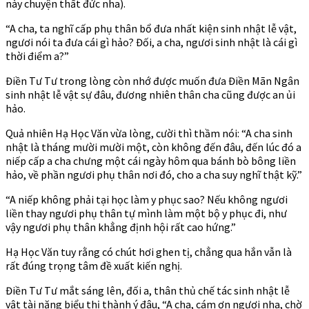
này chuyện thất đức nha).
“A cha, ta nghĩ cấp phụ thân bổ đưa nhất kiện sinh nhật lễ vật,
ngươi nói ta đưa cái gì hảo? Đối, a cha, ngươi sinh nhật là cái gì
thời điểm a?”
Điền Tư Tư trong lòng còn nhớ được muốn đưa Điền Mãn Ngân
sinh nhật lễ vật sự đâu, đương nhiên thân cha cũng được an ủi
hảo.
Quả nhiên Hạ Học Văn vừa lòng, cười thì thầm nói: “A cha sinh
nhật là tháng mười mười một, còn không đến đâu, đến lúc đó a
niếp cấp a cha chưng một cái ngày hôm qua bánh bò bông liền
hảo, về phần ngươi phụ thân nơi đó, cho a cha suy nghĩ thật kỹ.”
“A niếp không phải tại học làm y phục sao? Nếu không ngươi
liền thay ngươi phụ thân tự mình làm một bộ y phục đi, như
vậy ngươi phụ thân khẳng định hội rất cao hứng.”
Hạ Học Văn tuy rằng có chút hơi ghen tị, chẳng qua hắn vẫn là
rất đúng trọng tâm đề xuất kiến nghị.
Điền Tư Tư mắt sáng lên, đối a, thân thủ chế tác sinh nhật lễ
vật tài năng biểu thị thành ý đâu, “A cha, cám ơn ngươi nha, chờ