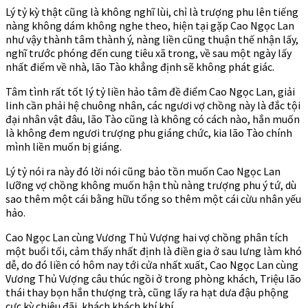
Lý tỷ kỳ thật cũng là không nghĩ lùi, chỉ là trượng phu lên tiếng
nàng không dám không nghe theo, hiện tại gặp Cao Ngọc Lan
như vậy thành tâm thành ý, nàng liền cũng thuận thế nhận lấy,
nghĩ trước phóng đến cung tiêu xã trong, về sau một ngày lấy
nhất điểm về nhà, lão Tào khẳng định sẽ không phát giác.
Tâm tình rất tốt lý tỷ liền hảo tâm đề điểm Cao Ngọc Lan, giải
linh cần phải hệ chuông nhân, các ngươi vợ chồng này là đắc tội
đại nhân vật đâu, lão Tào cũng là không có cách nào, hắn muốn
là không đem ngươi trượng phu giáng chức, kia lão Tào chính
mình liền muốn bị giáng.
Lý tỷ nói ra này đó lời nói cũng bảo tồn muốn Cao Ngọc Lan
lưỡng vợ chồng không muốn hận thù nàng trượng phu ý tứ, dù
sao thêm một cái bằng hữu tổng so thêm một cái cừu nhân yếu
hảo.
Cao Ngọc Lan cùng Vương Thủ Vượng hai vợ chồng phân tích
một buổi tối, cảm thấy nhất định là điền gia ở sau lưng làm khó
dễ, do đó liền có hôm nay tới cửa nhất xuất, Cao Ngọc Lan cùng
Vương Thủ Vượng câu thúc ngồi ở trong phòng khách, Triệu lão
thái thay bọn hắn thượng trà, cũng lấy ra hạt dưa đậu phộng
cực kỳ chiêu đãi, khách khách khí khí.