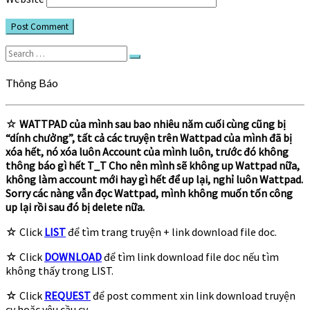
Search
Search
for:
Thông Báo
☆
WATTPAD của mình sau bao nhiêu năm cuối cùng cũng bị
“dính chưởng”, tất cả các truyện trên Wattpad của mình đã bị
xóa hết, nó xóa luôn Account của mình luôn, trước đó không
thông báo gì hết T_T Cho nên mình sẽ không up Wattpad nữa,
không làm account mới hay gì hết để up lại, nghỉ luôn Wattpad.
Sorry các nàng vẫn đọc Wattpad, mình không muốn tốn công
up lại rồi sau đó bị delete nữa.
☆ Click
LIST
để tìm trang truyện + link download file doc.
☆ Click
DOWNLOAD
để tìm link download file doc nếu tìm
không thấy trong LIST.
☆ Click
REQUEST
để post comment xin link download truyện
cv hoặc yêu cầu cv.