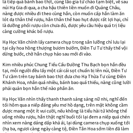
là tiếp quá bánh bao thịt, cùng lão gia tử chào tạm biệt, về sau
núi Hạ Gia đi qua, a cha hậu thiên liền muốn đi Quảng Châu,
nàng được nhiều đi theo cùng hắn, còn muốn cấp hắn làm ăn
lót dạ thân thể rượu, hắn thân thể hao hụt được rất lợi hại, chỉ
là dưỡng phổi rượu còn chưa đủ, được yêu cầu hiệu quả trị liệu
càng cường khác bổ rượu.
Hạ Học Văn chính lấy camera chụp trong sân lưỡng chỉ lưu lại
tại cây hoa hồng thượng bươm bướm, Điền Tư Tư thấy thế vội
dừng bước, chờ hắn chụp hảo sau mới đi vào.
Kim nhiều phúc Chung Tiểu Cẩu Đường Thu Bạch bọn hắn đều
tại, mỗi người đều lấy một cái cái sọt chuẩn bị lên núi, Điền Tư
Tư cầm trên tay bánh bao thịt đưa cho Hạ Thừa Tư cùng Điền
Khánh Hoa, nhân quá nhiều, bánh bao quá thiếu, nàng cũng lười
phải quản bọn hắn thế nào phân ăn.
Hạ Học Văn nhìn thấy thanh thanh sảng sảng nữ nhi, nghĩ đến
tối hôm qua a niếp đáng yêu mơ hồ dạng, trên mặt không cầm
được mang một ít vui cười, nếu không là tiểu hài tử không thể
uống nhiều rượu, hắn thật nghĩ buổi tối lại đem a niếp quá chén
nhìn xem nàng dáng dấp khả ái, lại dùng camera chụp xuống tới
(hạ ba, ngươi càng ngày càng tệ, Điền Tân Hoa sớm liền đã làm