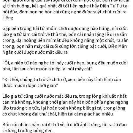
gì tình huống, kết quả nhất đi tới liền nghe thấy Điền Tư Tư tại
nói đùa, đem bọn họ bốn cái cũng nghe được suýt chút cười ra
tiếng.
Gặp bên trong hài tử nhóm chơi được đang hào hứng, nín cười
lão gia tử làm cái trở về thủ thế, bốn cái nhân lặng lẽ đi ra sân
trong, đại hoàng liên mí mắt đều không nâng một chút, ra sân
trong, bọn hắn mấy cái cuối cùng lớn tiếng bật cười, Điền Mãn
Ngân cười được nước mắt đều ra.
“Ôi, a niếp từ nào nghe tới này cười nhạo, bụng đều muốn cười
phá, lần sau còn muốn a niếp lại nói mấy cái.”
“Đi thôi, chúng ta trở về chơi cờ, xem bên này tình hình còn
được muốn đoạn thời gian.”
Lão gia tử cũng cười nước mắt đều ra, trong lòng khí uất nhất
tản mà không, khoảng thời gian này hắn bốn phía nghe ngóng
lão trương tin tức, lại hoàn toàn không biết gì cả, trong lòng
có chút không đại thư thái, hiện tại cảm giác hảo nhiều.
Bốn cái nhân chậm rãi đi trở về, ở dưới ánh trăng, lôi ra tứ đạo
trường trường bóng đen.