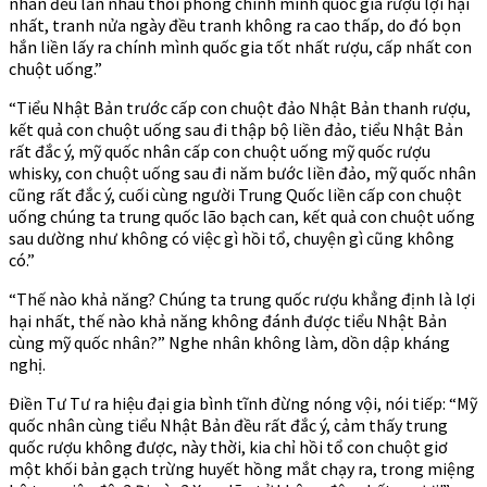
nhân đều lẫn nhau thổi phồng chính mình quốc gia rượu lợi hại
nhất, tranh nửa ngày đều tranh không ra cao thấp, do đó bọn
hắn liền lấy ra chính mình quốc gia tốt nhất rượu, cấp nhất con
chuột uống.”
“Tiểu Nhật Bản trước cấp con chuột đảo Nhật Bản thanh rượu,
kết quả con chuột uống sau đi thập bộ liền đảo, tiểu Nhật Bản
rất đắc ý, mỹ quốc nhân cấp con chuột uống mỹ quốc rượu
whisky, con chuột uống sau đi năm bước liền đảo, mỹ quốc nhân
cũng rất đắc ý, cuối cùng người Trung Quốc liền cấp con chuột
uống chúng ta trung quốc lão bạch can, kết quả con chuột uống
sau dường như không có việc gì hồi tổ, chuyện gì cũng không
có.”
“Thế nào khả năng? Chúng ta trung quốc rượu khẳng định là lợi
hại nhất, thế nào khả năng không đánh được tiểu Nhật Bản
cùng mỹ quốc nhân?” Nghe nhân không làm, dồn dập kháng
nghị.
Điền Tư Tư ra hiệu đại gia bình tĩnh đừng nóng vội, nói tiếp: “Mỹ
quốc nhân cùng tiểu Nhật Bản đều rất đắc ý, cảm thấy trung
quốc rượu không được, này thời, kia chỉ hồi tổ con chuột giơ
một khối bản gạch trừng huyết hồng mắt chạy ra, trong miệng