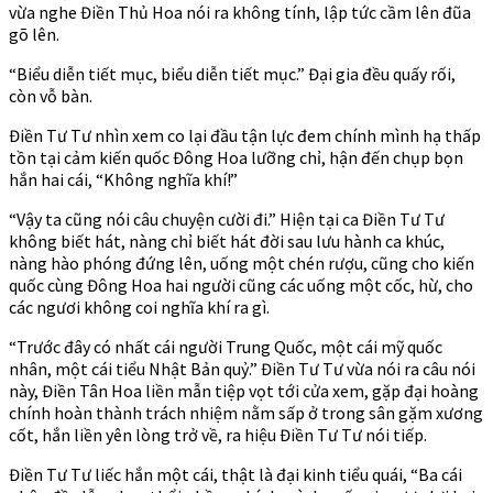
vừa nghe Điền Thủ Hoa nói ra không tính, lập tức cầm lên đũa
gõ lên.
“Biểu diễn tiết mục, biểu diễn tiết mục.” Đại gia đều quấy rối,
còn vỗ bàn.
Điền Tư Tư nhìn xem co lại đầu tận lực đem chính mình hạ thấp
tồn tại cảm kiến quốc Đông Hoa lưỡng chỉ, hận đến chụp bọn
hắn hai cái, “Không nghĩa khí!”
“Vậy ta cũng nói câu chuyện cười đi.” Hiện tại ca Điền Tư Tư
không biết hát, nàng chỉ biết hát đời sau lưu hành ca khúc,
nàng hào phóng đứng lên, uống một chén rượu, cũng cho kiến
quốc cùng Đông Hoa hai người cũng các uống một cốc, hừ, cho
các ngươi không coi nghĩa khí ra gì.
“Trước đây có nhất cái người Trung Quốc, một cái mỹ quốc
nhân, một cái tiểu Nhật Bản quỷ.” Điền Tư Tư vừa nói ra câu nói
này, Điền Tân Hoa liền mẫn tiệp vọt tới cửa xem, gặp đại hoàng
chính hoàn thành trách nhiệm nằm sấp ở trong sân gặm xương
cốt, hắn liền yên lòng trở về, ra hiệu Điền Tư Tư nói tiếp.
Điền Tư Tư liếc hắn một cái, thật là đại kinh tiểu quái, “Ba cái