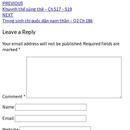
Post
PREVIOUS
Khuynh thế sủng thê – Ch 517 – 519
navigation
NEXT
Trọng sinh chi quốc dân nam thần – Q2 Ch 186
Leave a Reply
Your email address will not be published.
Required fields are
marked
*
Comment
*
Name
Email
Website