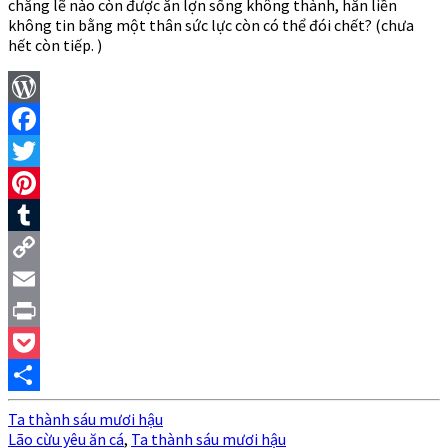
chẳng lẽ nào còn được ăn lợn sống không thành, hắn liền
không tin bằng một thân sức lực còn có thể đói chết? (chưa
hết còn tiếp. )
WordPress
Facebook
Twitter
Pinterest
Tumblr
Copy
Link
Email
Print
Pocket
Share
Ta thành sáu mươi hậu
Lão cừu yêu ăn cá
,
Ta thành sáu mươi hậu