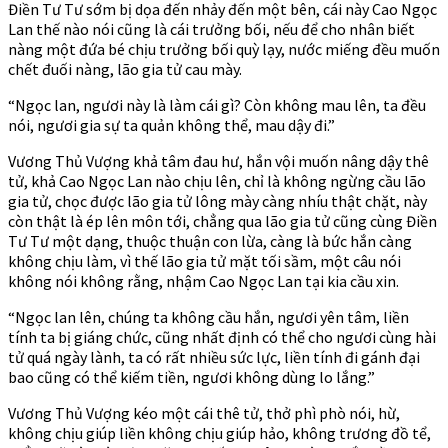
Điền Tư Tư sớm bị dọa đến nhảy đến một bên, cái này Cao Ngọc
Lan thế nào nói cũng là cái trưởng bối, nếu để cho nhân biết
nàng một đứa bé chịu trưởng bối quỳ lạy, nước miếng đều muốn
chết đuối nàng, lão gia tử cau mày.
“Ngọc lan, ngươi này là làm cái gì? Còn không mau lên, ta đều
nói, ngươi gia sự ta quản không thể, mau dậy đi.”
Vương Thủ Vượng khả tâm đau hư, hắn vội muốn nâng dậy thê
tử, khả Cao Ngọc Lan nào chịu lên, chỉ là không ngừng cầu lão
gia tử, chọc được lão gia tử lông mày càng nhíu thật chặt, này
còn thật là ép lên môn tới, chẳng qua lão gia tử cũng cùng Điền
Tư Tư một dạng, thuộc thuận con lừa, càng là bức hắn càng
không chịu làm, vì thế lão gia tử mặt tối sầm, một câu nói
không nói không rằng, nhậm Cao Ngọc Lan tại kia cầu xin.
“Ngọc lan lên, chúng ta không cầu hắn, ngươi yên tâm, liền
tính ta bị giáng chức, cũng nhất định có thể cho ngươi cùng hài
tử quá ngày lành, ta có rất nhiều sức lực, liền tính đi gánh đại
bao cũng có thể kiếm tiền, ngươi không dùng lo lắng.”
Vương Thủ Vượng kéo một cái thê tử, thở phì phò nói, hừ,
không chịu giúp liền không chịu giúp hảo, không trương đồ tể,