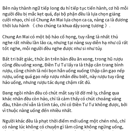
Bên này thành ngữ tiếp long du hí tiếp tục tiến hành, cơ hồ mỗi
người đều bị mắc kẹt quá, đại bộ phận đều là lựa chọn giảng
cười nhạo, chỉ có Chung An Mai lựa chọn ca ca, nàng ca là đương
thời lưu hành 《 cho chúng ta khua dậy song tương 》.
Chung An Mai có một bộ hảo cổ họng, tuy rằng là nhất thủ
nghe rất nhiều lần lão ca, nhưng tại nàng suy diễn hạ như cũ rất
tốt nghe, mỗi người đều nghe được như si như túy.
Bất tri bất giác, thức ăn trên bàn đều ăn xong, trong hũ rượu
cũng đều uống xong, Điền Tư Tư lấy ra là thập cân trang bình
rượu, cũng chính là nói bọn hắn uống xuống thập cân gạo nếp
rượu, uống quá gạo nếp rượu nhân đều biết, này rượu tuy rằng
hảo uống, nhưng rượu tác dụng chậm rất đủ.
Đang ngồi nhân đều có chút mắt say lờ đờ mê ly, chẳng qua
khác nhân đều còn hảo, chỉ là cảm thấy có chút choáng váng
đầu, thần chí vẫn là tỉnh táo, chỉ có Điền Tư Tư không được, bởi
vì thuộc nàng uống đến nhiều nhất.
Người khác đều là phạt thời điểm mới uống một chén nhỏ, chỉ
có nàng lúc không có chuyện gì làm cũng không ngừng uống,