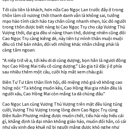
Tới cửa liền là khách, hơn nữa Cao Ngọc Lan trước đây ở trong
thôn làm cô nương thời thanh danh vẫn là không sai, tướng
mạo hảo tính cách hảo tay chân cũng nhanh nhẹn, lúc đó người
trong thôn được biết nàng bị Cao Ngọc Trụ cho cấp Vương Thủ
Vượng thời, đại gia đều vì nàng than thở, đương nhiên cũng đối
Cao Ngọc Trụ càng kiêng dè, này liên tự mình thân muội muội
đều có thể bán nhân, đối với những khác nhân chẳng phải là
càng tâm ngoan.
“A niếp trở về a, tới kêu di di cùng dượng, bọn hắn là ngươi đồng
học Cao Hồng Mai tiểu cô cùng dượng.” Lão gia tử đặc ý ở phía
sau nhiều thêm một câu, cười híp mắt xem cháu gái.
Điền Tư Tư tâm thần lĩnh hội, đô miệng nhỏ giả vờ không cao
hứng nói: “Ta không muốn kêu, Cao Hồng Mai gia nhân đều là
người xấu, Cao Hồng Mai còn mắng ta dã chủng đâu.”
Cao Ngọc Lan cùng Vương Thủ Vượng trên mặt đều lúng túng
cười, Vương Thủ Vượng trong lòng đem Cao Ngọc Trụ cùng
Điền Xuân Phương mắng được muốn chết, tiểu hài này hiểu cái
gì, khẳng định là đại nhân không giáo hảo, muốn đổi hắn, có cái
như vậy xinh đẹp khuê nữ bị người mắng được khó nghe như