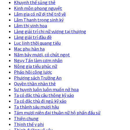
Khuynh thế sủng thê
Kinh môn phong nguyệt
Lâm gia có nữ dị thế trở về
Lâm Thanh trọng sinh ký
Lâm thị vinh hoa
Làng giải trí chi nữ vương tại thượng
Làng giải trí đầu đề
Lục linh thời quang tiếu
Mạc phụ hàn hạ
Năm bảy mươi, có chút ngọt
Ngụy Tấn làm cơm nhân
Nông gia tiểu phúc nữ
Pháo hôi công lược
Phượng sách Trường An
Quyền thần nhàn thê
Sư huynh luôn luôn muốn nở hoa
Ta có đặc thù câu thông kỹ xảo
Ta có đặc thù đi ngủ kỹ xảo
Ta thành sáu mươi hậu
Tám mươi niên đại thuần nữ hộ phấn đấu sử
Thiện chung
Thịnh thế y phi
Thịnh đường vô yêu