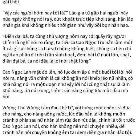
gái thôi.
“Vậy các ngươi hôm nay tới là?” Lão gia tử gặp hai người này
nửa ngày không nói ra ý, dứt khoát trực tiếp khơi sáng, hắn lão
nhân gia khả không nhiều thời gian như vậy bồi bọn hắn hao.
“Điền đại bá, ta cùng thủ vượng hôm nay tới quấy rầy ngươi
chính là nghĩ nói rõ ràng, ta tiểu ca Cao Ngọc Trụ hắn làm một
ít cái gì sự chúng ta hai vợ chồng không biết, chúng ta liền chỉ
nghĩ an phận ở trên trấn sinh hoạt, đem hài tử nuôi lớn, thật,
điền đại bá, ta nói đều là lời nói thật lòng.”
Cao Ngọc Lan mặt đỏ lên, nỗ lực đem ấp ủ một buổi tối lời nói
nói ra, nàng vốn chính là cái không ăn nói khéo léo nữ nhân, có
khả năng nói ra một đoạn như vậy lời nói cũng thật sự là làm
khó nàng, lời nói xong, trên trán nàng cũng lưu một đầu mồ
hôi.
Vương Thủ Vượng tâm đau thê tử, vội bưng một chén trà đưa
cho nàng, cho nàng uống nước, lúc đầu hắn là không muốn
tránh ở phía sau nữ nhân làm rùa đen rút đầu, chính là tới trước
Cao Ngọc Lan nói, cho hắn không nên nói chuyện nhiều, để
tránh hắn nói chuyện không êm tai đem điền gia nhân đắc tội.