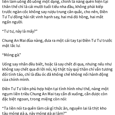
liền làm uống đồ uống một dạng, chính là nàng quên hiện tại
thân thể chỉ là cái mười tuổi tiểu nha đầu, không phải kiếp
trước ngàn cốc không say rượu trung cân quắc, cho nên, Điền
Tư Tư đồng hài rất vinh hạnh say, hai má đỏ hồng, hai mắt
ngẩn người.
“Tư tư, này là mấy?”
Chung An Mai đùa nàng, đưa ra một cái tay tại Điền Tư Tư trước
mặt lắc lư.
“Móng gà.”
Uống say nhân đều biết, hoặc là say chết đi qua, nhưng nếu như
không say chết qua đi lời nói, kỳ thật túy quỷ thần chí vẫn tương
đối tỉnh táo, chỉ là đầu óc đã khống chế không nổi hành động
của chính mình.
Điền Tư Tư liền phù hợp hiện tại tình hình như thế, nàng một
ngụm liền triều Chung An Mai tay cắn đi xuống, cắn được còn
đặc biệt ngoan, trong miệng còn nói:
“Ta liền nói ta quên làm cái gì thức ăn, nguyên lai là thịt kho
tàu móng gà a, này móng gà ai làm?”