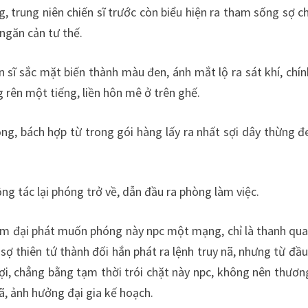
, trung niên chiến sĩ trước còn biểu hiện ra tham sống sợ c
ngăn cản tư thế.
iến sĩ sắc mặt biến thành màu đen, ánh mắt lộ ra sát khí, 
g rên một tiếng, liền hôn mê ở trên ghế.
động, bách hợp từ trong gói hàng lấy ra nhất sợi dây thừng
ng tác lại phóng trở về, dẫn đầu ra phòng làm việc.
m đại phát muốn phóng này npc một mạng, chỉ là thanh qua l
 sợ thiên tứ thành đối hắn phát ra lệnh truy nã, nhưng từ đ
lợi, chẳng bằng tạm thời trói chặt này npc, không nên thương
ã, ảnh hưởng đại gia kế hoạch.