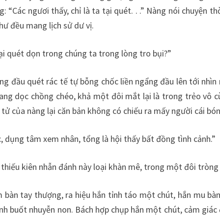
 “Các ngươi thấy, chỉ là ta tại quét. . .” Nàng nói chuyện t
ư đều mang lịch sử dư vị.
ại quét dọn trong chúng ta trong lòng tro bụi?”
ống đầu quét rác tế tự bỗng chốc liền ngẩng đầu lên tới nhì
ang dọc chồng chéo, khả một đôi mắt lại là trong trẻo vô 
tử của nàng lại căn bản không có chiếu ra mấy người cái bón
c, dụng tâm xem nhân, tổng là hội thấy bất đồng tình cảnh.”
 thiếu kiên nhẫn đánh này loại khàn mê, trong một đôi tròng 
 bàn tay thượng, ra hiệu hắn tỉnh táo một chút, hắn mu bàn
h buốt nhuyễn non. Bách hợp chụp hắn một chút, cảm giác đến 