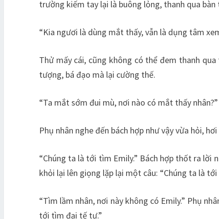
trường kiếm tay lại là buông lỏng, thanh qua bàn
“Kia ngươi là dùng mắt thấy, vẫn là dụng tâm xe
Thử mấy cái, cũng không có thể đem thanh qua ta
tượng, bá đạo mà lại cường thế.
“Ta mắt sớm đui mù, nơi nào có mắt thấy nhân?”
Phụ nhân nghe đến bách hợp như vậy vừa hỏi, hơi c
“Chúng ta là tới tìm Emily.” Bách hợp thốt ra lờ
khỏi lại lên giọng lặp lại một câu: “Chúng ta là tới
“Tìm lầm nhân, nơi này không có Emily.” Phụ nhân 
tới tìm đại tế tự.”