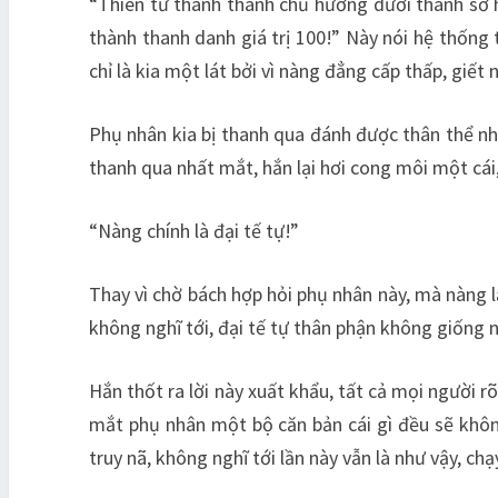
“Thiên tứ thành thành chủ hướng dưới thành sở hữ
thành thanh danh giá trị 100!” Này nói hệ thống 
chỉ là kia một lát bởi vì nàng đẳng cấp thấp, giế
Phụ nhân kia bị thanh qua đánh được thân thể nh
thanh qua nhất mắt, hắn lại hơi cong môi một cái
“Nàng chính là đại tế tự!”
Thay vì chờ bách hợp hỏi phụ nhân này, mà nàng lạ
không nghĩ tới, đại tế tự thân phận không giống n
Hắn thốt ra lời này xuất khẩu, tất cả mọi người r
mắt phụ nhân một bộ căn bản cái gì đều sẽ khôn
truy nã, không nghĩ tới lần này vẫn là như vậy, ch