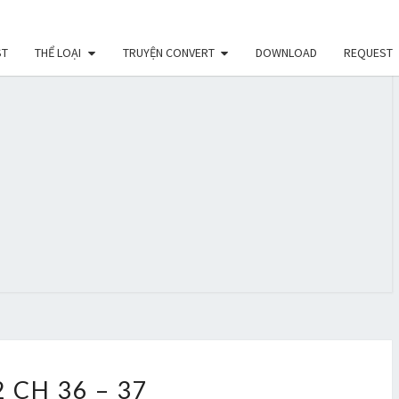
ST
THỂ LOẠI
TRUYỆN CONVERT
DOWNLOAD
REQUEST
 CH 36 – 37