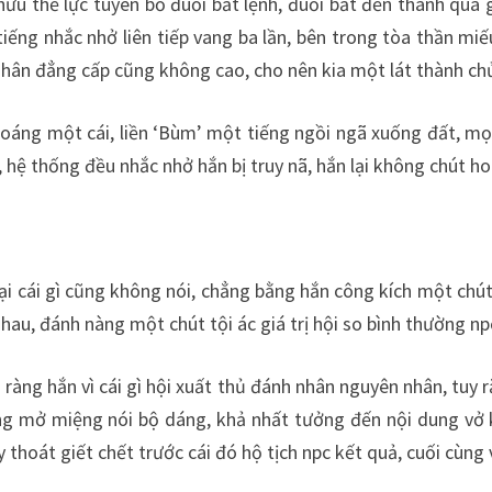
u thế lực tuyên bố đuổi bắt lệnh, đuổi bắt đến thanh qua g
tiếng nhắc nhở liên tiếp vang ba lần, bên trong tòa thần mi
t nhân đẳng cấp cũng không cao, cho nên kia một lát thành ch
oáng một cái, liền ‘Bùm’ một tiếng ngồi ngã xuống đất, mọ
, hệ thống đều nhắc nhở hắn bị truy nã, hắn lại không chút 
i cái gì cũng không nói, chẳng bằng hắn công kích một chút,
hau, đánh nàng một chút tội ác giá trị hội so bình thường np
õ ràng hắn vì cái gì hội xuất thủ đánh nhân nguyên nhân, tu
g mở miệng nói bộ dáng, khả nhất tưởng đến nội dung vở kị
ạy thoát giết chết trước cái đó hộ tịch npc kết quả, cuối cùng