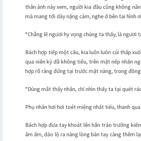
thân ảnh này xem, người kia đầu cũng không nâng:
mà mang tới dày nặng cảm, nghe ở bên tai hình nh
“Chẳng lẽ ngươi hy vọng chúng ta thấy, là ngươi t
Bách hợp tiếp một câu, kia luôn luôn cúi thấp xu
qua niên kỷ đã không tiểu, trên mặt nếp nhăn ng
hợp rõ ràng đứng tại trước mặt nàng, trong đồng 
“Dùng mắt thấy nhân, chỉ nhìn thấy ta tại quét rá
Phụ nhân hơi hơi toét miệng nhất tiếu, thanh qua
Bách hợp đưa tay khoát lên hắn trảo trường kiếm
âm ấm, đảo lộ ra nàng lòng bàn tay càng thêm lạn