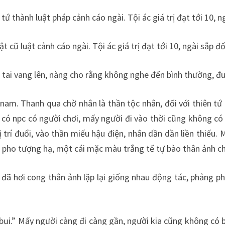
n tứ thành luật pháp cảnh cáo ngài. Tội ác giá trị đạt tới 10,
luật cũ luật cảnh cáo ngài. Tội ác giá trị đạt tới 10, ngài sắp 
 tai vang lên, nàng cho rằng không nghe đến bình thường, đu
nam. Thanh qua chờ nhân là thần tộc nhân, đối với thiên tứ 
 có npc có người chơi, mấy người đi vào thời cũng không có d
ự vị trí đuổi, vào thần miếu hậu điện, nhân dần dần liền thiế
n pho tượng hạ, một cái mặc màu trắng tế tự bào thân ảnh chí
ng đã hơi cong thân ảnh lặp lại giống nhau động tác, phảng 
bụi.” Mấy người càng đi càng gần, người kia cũng không có bu