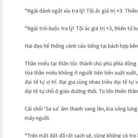
“Ngài đánh ngất xỉu tra lý! Tội ác giá trị +3. Thiê
“Ngài trói buộc tra lý! Tội ác giá trị +3, thiên tứ 
Hai đạo hệ thống cảnh cáo tiếng tại bách hợp bên
Thần miếu tại thần tộc thành chủ phủ phía đông 
tòa thần miếu không ít người tiến tiến xuất xuất,
đại tế tự vị trí. Đại gia cùng nhau triều đại tế t
đại tế tự chỗ ở giáo đường thời. To lớn thiên thầ
Cái chổi ‘Sa sa’ âm thanh vang lên, kia sống lư
mấy người.
“Trên mặt đất đã rất sạch sẽ, cũng không có tro 