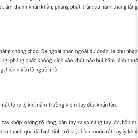
hời, âm thanh khàn khàn, phảng phất trải qua năm tháng lắng
n nàng chòng chọc. Ra ngoài nhân ngoài dự đoán, là phụ nhân
cùng, phảng phất không dính vào chút nào bụi bặm bình thư
g, hiển nhiên là người mù.
mắt lộ ra lệ khí, nắm trường kiếm tay đều khẩn lên.
 tay khớp xương rõ ràng, bàn tay xa so nàng tay lớn, hắn m
thanh qua đã bình tĩnh trở lại, chính muốn rút tay ly khai,