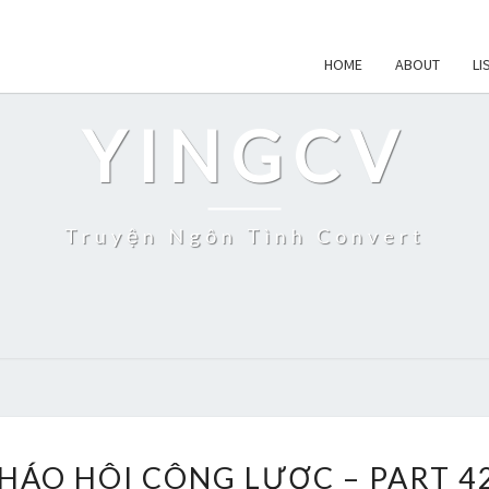
HOME
ABOUT
LI
YINGCV
Truyện Ngôn Tình Convert
PHÁO
HÁO HÔI CÔNG LƯỢC – PART 42
HÔI