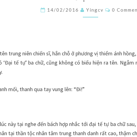
CÔNG
Comments
14/02/2016
Yingcv
0 Comme
LƯỢC
–
PART
42
tên trung niên chiến sĩ, hắn chỗ ở phương vị thiểm ánh hồng, 
CH
có ‘Đại tế tự’ ba chữ, cũng không có biểu hiện ra tên. Ngẫm 
36
y.
–
37
nh mối, thanh qua tay vung lên: “Đi!”
lúc này tại nghe đến bách hợp nhắc tới đại tế tự ba chữ sau
ân tại thần tộc nhân tâm trung thanh danh rất cao, thậm ch