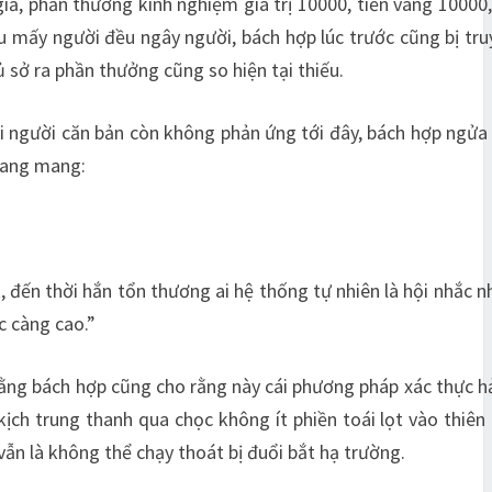
iả, phần thưởng kinh nghiệm giá trị 10000, tiền vàng 10000,
ếu mấy người đều ngây người, bách hợp lúc trước cũng bị tru
ủ sở ra phần thưởng cũng so hiện tại thiếu.
i người căn bản còn không phản ứng tới đây, bách hợp ngửa
hoang mang:
 đến thời hắn tổn thương ai hệ thống tự nhiên là hội nhắc nh
c càng cao.”
y rằng bách hợp cũng cho rằng này cái phương pháp xác thực h
ch trung thanh qua chọc không ít phiền toái lọt vào thiên
 vẫn là không thể chạy thoát bị đuổi bắt hạ trường.