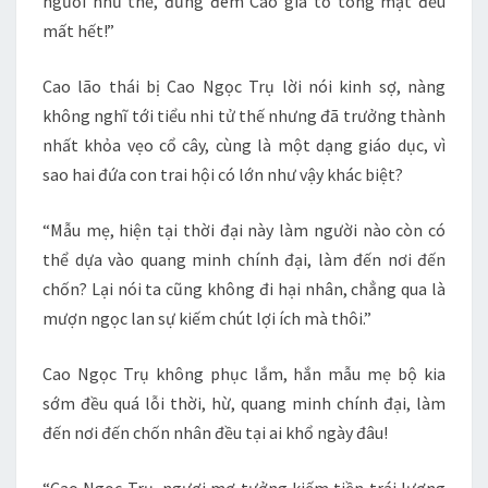
ngươi như thế, đừng đem Cao gia tổ tông mặt đều
mất hết!”
Cao lão thái bị Cao Ngọc Trụ lời nói kinh sợ, nàng
không nghĩ tới tiểu nhi tử thế nhưng đã trưởng thành
nhất khỏa vẹo cổ cây, cùng là một dạng giáo dục, vì
sao hai đứa con trai hội có lớn như vậy khác biệt?
“Mẫu mẹ, hiện tại thời đại này làm người nào còn có
thể dựa vào quang minh chính đại, làm đến nơi đến
chốn? Lại nói ta cũng không đi hại nhân, chẳng qua là
mượn ngọc lan sự kiếm chút lợi ích mà thôi.”
Cao Ngọc Trụ không phục lắm, hắn mẫu mẹ bộ kia
sớm đều quá lỗi thời, hừ, quang minh chính đại, làm
đến nơi đến chốn nhân đều tại ai khổ ngày đâu!