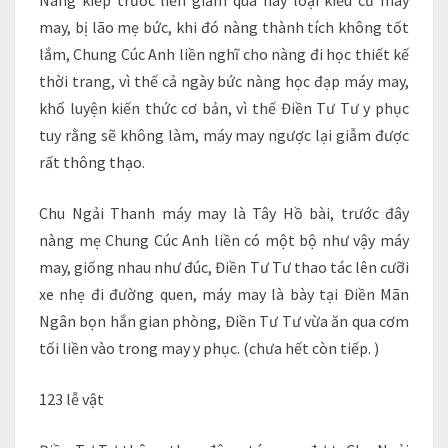
Nàng kiếp trước liền giẫm qua này loại kiểu cũ máy
may, bị lão mẹ bức, khi đó nàng thành tích không tốt
lắm, Chung Cúc Anh liền nghĩ cho nàng đi học thiết kế
thời trang, vì thế cả ngày bức nàng học đạp máy may,
khổ luyện kiến thức cơ bản, vì thế Điền Tư Tư y phục
tuy rằng sẽ không làm, máy may ngược lại giẫm được
rất thông thạo.
Chu Ngải Thanh máy may là Tây Hồ bài, trước đây
nàng mẹ Chung Cúc Anh liền có một bộ như vậy máy
may, giống nhau như đúc, Điền Tư Tư thao tác lên cưỡi
xe nhẹ đi đường quen, máy may là bày tại Điền Mãn
Ngân bọn hắn gian phòng, Điền Tư Tư vừa ăn qua cơm
tối liền vào trong may y phục. (chưa hết còn tiếp. )
123 lễ vật