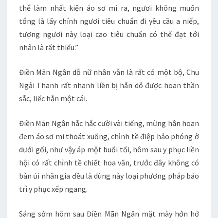
thể làm nhất kiện áo sơ mi ra, ngươi không muốn
tổng là lấy chính ngươi tiêu chuẩn đi yêu cầu a niếp,
tượng ngươi này loại cao tiêu chuẩn có thể đạt tới
nhân là rất thiếu.”
Điền Mãn Ngân dỗ nữ nhân vẫn là rất có một bộ, Chu
Ngải Thanh rất nhanh liền bị hắn dỗ được hoãn thần
sắc, liếc hắn một cái.
Điền Mãn Ngân hắc hắc cười vài tiếng, mừng hân hoan
đem áo sơ mi thoát xuống, chỉnh tề điệp hảo phóng ở
dưới gối, như vậy áp một buổi tối, hôm sau y phục liền
hội có rất chỉnh tề chiết hoa văn, trước đây không có
bàn ủi nhân gia đều là dùng này loại phương pháp bảo
trì y phục xếp ngang.
Sáng sớm hôm sau Điền Mãn Ngân mặt mày hớn hở