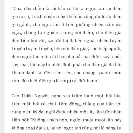
“Cha, đây chính là cái hảo cơ hội a, ngọc lan tại điền
gia ra sự, trách nhiệm này thế nào cũng được do điền
gia gánh, cho ngọc lan ở trên giường nhiều nằm vài
ngày, chúng ta nghiêm trọng nói điểm, cho điền gia
đền tiền bồi vật, sau đó lại đi bên ngoài nhiều tuyên
truyền tuyên truyền, liền nói điền gia ỷ thế hiếp người,
đem ngọc lan một cái thai phụ bắt nạt được suýt chút
sảy thai, lần này ta nhất định phải cho điền gia đã bồi
thanh danh lại đền tiền tiền, cho chung quanh thôn
xóm đều biết điền gia là cái gì cái đức hạnh.”
Cao Thiệu Nguyệt nghe sau trầm lánh một hồi lâu,
trên mặt hơi có chút tâm động, chẳng qua hắn tới
cùng niên kỷ đại nghĩ được nhiều một ít, lập tức nhân
tiện nói: “Không thích hợp, ngươi muội muội lần này
không có gì đại sự, lại nói ngọc lan cũng nói là nàng tự