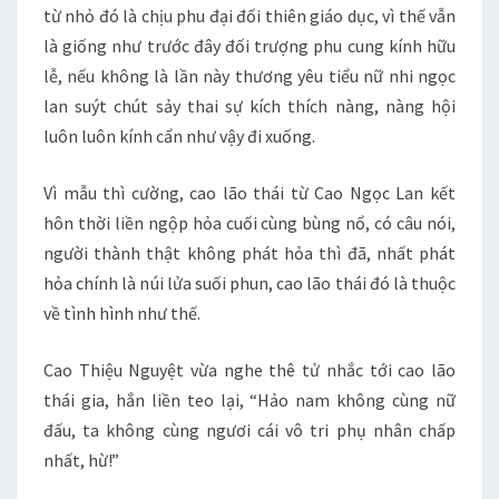
từ nhỏ đó là chịu phu đại đối thiên giáo dục, vì thế vẫn
là giống như trước đây đối trượng phu cung kính hữu
lễ, nếu không là lần này thương yêu tiểu nữ nhi ngọc
lan suýt chút sảy thai sự kích thích nàng, nàng hội
luôn luôn kính cẩn như vậy đi xuống.
Vì mẫu thì cường, cao lão thái từ Cao Ngọc Lan kết
hôn thời liền ngộp hỏa cuối cùng bùng nổ, có câu nói,
người thành thật không phát hỏa thì đã, nhất phát
hỏa chính là núi lửa suối phun, cao lão thái đó là thuộc
về tình hình như thế.
Cao Thiệu Nguyệt vừa nghe thê tử nhắc tới cao lão
thái gia, hắn liền teo lại, “Hảo nam không cùng nữ
đấu, ta không cùng ngươi cái vô tri phụ nhân chấp
nhất, hừ!”