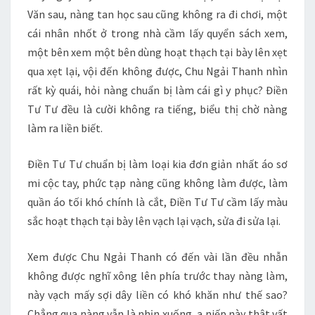
Văn sau, nàng tan học sau cũng không ra đi chơi, một
cái nhân nhốt ở trong nhà cầm lấy quyển sách xem,
một bên xem một bên dùng hoạt thạch tại bày lên xẹt
qua xẹt lại, vội đến không được, Chu Ngải Thanh nhìn
rất kỳ quái, hỏi nàng chuẩn bị làm cái gì y phục? Điền
Tư Tư đều là cười không ra tiếng, biểu thị chờ nàng
làm ra liền biết.
Điền Tư Tư chuẩn bị làm loại kia đơn giản nhất áo sơ
mi cộc tay, phức tạp nàng cũng không làm được, làm
quần áo tối khó chính là cắt, Điền Tư Tư cầm lấy màu
sắc hoạt thạch tại bày lên vạch lại vạch, sửa đi sửa lại.
Xem được Chu Ngải Thanh có đến vài lần đều nhẫn
không được nghĩ xông lên phía trước thay nàng làm,
này vạch mấy sợi dây liền có khó khăn như thế sao?
Chẳng qua nàng vẫn là nhịn xuống, a niếp này thật vất