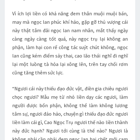
Vì ích lợi liền có khả năng đem thân muội muội bán,
may mà ngọc lan phúc khí hảo, gặp gỡ thủ vượng cái
này thật tâm đãi ngọc lan nam nhân, mắt thấy ngày
càng ngày càng tốt quá, này ngọc trụ lại không an
phận, làm hại con rể công tác suýt chút không, ngọc
lan cũng kém điểm sảy thai, cao lão thái nghĩ đi nghĩ
lại một luồng tà hỏa lại xông lên, trên tay chổi rơm
cũng tăng thêm sức lực.
“Ngươi cái này thiếu đạo đức vật, điền gia chiêu ngươi
chọc ngươi? Mẫu mẹ từ nhỏ liền dạy các ngươi, làm
người được bổn phận, không thể làm không lương
tâm sự, ngươi đảo hảo, chuyện gì thiếu đạo đức ngươi
liền làm cái gì, Cao Ngọc Trụ ngươi thế nào liền thành
này đức hạnh? Ngươi tới cùng là thế nào? Ngươi là
không phải cần phải đem ngọc lan hại chết mới cam