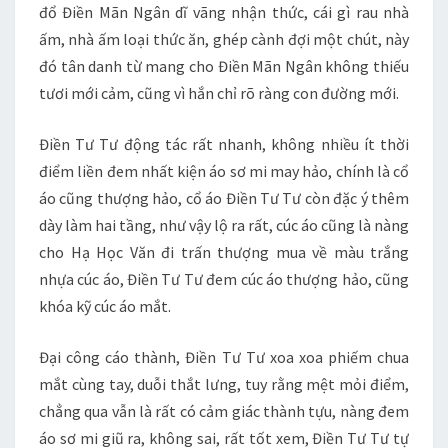
đổ Điền Mãn Ngân dĩ vãng nhận thức, cái gì rau nhà
ấm, nhà ấm loại thức ăn, ghép cành đợi một chút, này
đó tân danh từ mang cho Điền Mãn Ngân không thiếu
tươi mới cảm, cũng vì hắn chỉ rõ ràng con đường mới.
Điền Tư Tư động tác rất nhanh, không nhiều ít thời
điểm liền đem nhất kiện áo sơ mi may hảo, chính là cổ
áo cũng thượng hảo, cổ áo Điền Tư Tư còn đặc ý thêm
dày làm hai tầng, như vậy lộ ra rất, cúc áo cũng là nàng
cho Hạ Học Văn đi trấn thượng mua về màu trắng
nhựa cúc áo, Điền Tư Tư đem cúc áo thượng hảo, cũng
khóa kỹ cúc áo mắt.
Đại công cáo thành, Điền Tư Tư xoa xoa phiếm chua
mắt cùng tay, duỗi thắt lưng, tuy rằng mệt mỏi điểm,
chẳng qua vẫn là rất có cảm giác thành tựu, nàng đem
áo sơ mi giũ ra, không sai, rất tốt xem, Điền Tư Tư tự