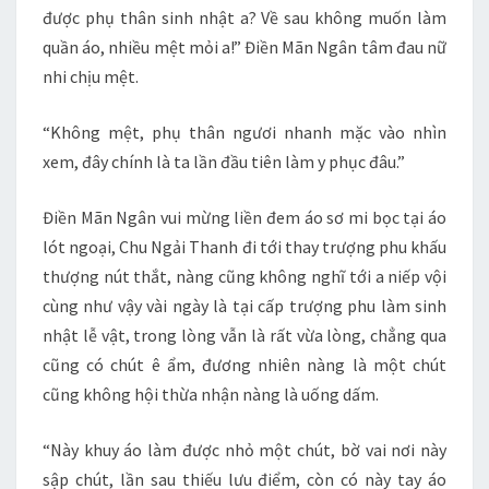
được phụ thân sinh nhật a? Về sau không muốn làm
quần áo, nhiều mệt mỏi a!” Điền Mãn Ngân tâm đau nữ
nhi chịu mệt.
“Không mệt, phụ thân ngươi nhanh mặc vào nhìn
xem, đây chính là ta lần đầu tiên làm y phục đâu.”
Điền Mãn Ngân vui mừng liền đem áo sơ mi bọc tại áo
lót ngoại, Chu Ngải Thanh đi tới thay trượng phu khấu
thượng nút thắt, nàng cũng không nghĩ tới a niếp vội
cùng như vậy vài ngày là tại cấp trượng phu làm sinh
nhật lễ vật, trong lòng vẫn là rất vừa lòng, chẳng qua
cũng có chút ê ẩm, đương nhiên nàng là một chút
cũng không hội thừa nhận nàng là uống dấm.
“Này khuy áo làm được nhỏ một chút, bờ vai nơi này
sập chút, lần sau thiếu lưu điểm, còn có này tay áo