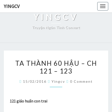
Skip
YINGCV
Togg
to
navig
YINGCV
content
Truyện Ngôn Tình Convert
TA
TA THÀNH 60 HẬU – CH
THÀNH
121 – 123
60
HẬU
Comments
15/02/2016
Yingcv
0 Comment
–
CH
121
121 giáo huấn con trai
–
123