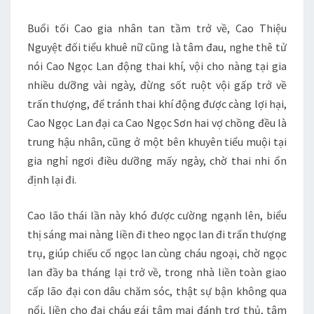
Buổi tối Cao gia nhân tan tầm trở về, Cao Thiệu
Nguyệt đối tiểu khuê nữ cũng là tâm đau, nghe thê tử
nói Cao Ngọc Lan động thai khí, vội cho nàng tại gia
nhiều dưỡng vài ngày, đừng sốt ruột vội gấp trở về
trấn thượng, để tránh thai khí động được càng lợi hại,
Cao Ngọc Lan đại ca Cao Ngọc Sơn hai vợ chồng đều là
trung hậu nhân, cũng ở một bên khuyên tiểu muội tại
gia nghỉ ngơi điều dưỡng mấy ngày, chờ thai nhi ổn
định lại đi.
Cao lão thái lần này khó được cường ngạnh lên, biểu
thị sáng mai nàng liền đi theo ngọc lan đi trấn thượng
trụ, giúp chiếu cố ngọc lan cùng cháu ngoại, chờ ngọc
lan đầy ba tháng lại trở về, trong nhà liền toàn giao
cấp lão đại con dâu chăm sóc, thật sự bận không qua
nổi, liền cho đại cháu gái tâm mai đánh trợ thủ, tâm