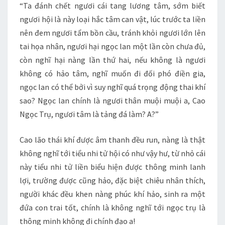
“Ta đánh chết ngươi cái tang lương tâm, sớm biết
ngươi hội là này loại hắc tâm can vật, lúc trước ta liền
nên đem ngươi tẩm bồn cầu, tránh khỏi ngươi lớn lên
tai họa nhân, ngươi hại ngọc lan một lần còn chưa đủ,
còn nghĩ hại nàng lần thứ hai, nếu không là ngươi
không có hảo tâm, nghĩ muốn đi đối phó điền gia,
ngọc lan có thể bởi vì suy nghĩ quá trọng động thai khí
sao? Ngọc lan chính là ngươi thân muội muội a, Cao
Ngọc Trụ, ngươi tâm là tảng đá làm? A?”
Cao lão thái khí được âm thanh đều run, nàng là thật
không nghĩ tới tiểu nhi tử hội có như vậy hư, từ nhỏ cái
này tiểu nhi tử liền biểu hiện được thông minh lanh
lợi, trường được cũng hảo, đặc biệt chiêu nhân thích,
người khác đều khen nàng phúc khí hảo, sinh ra một
đứa con trai tốt, chính là không nghĩ tới ngọc trụ là
thông minh không đi chính đạo a!