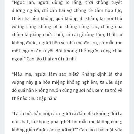
“Ngọc lan, ngươi đừng lo lắng, trời không tuyệt
đường người, chỉ cần hai vợ chồng tề tâm hợp lực,
thiên hạ liền không quá không đi khảm, lại nói thủ
vượng cũng không phải không công tác, chẳng qua
chính là giáng chức thôi, có cái gì cùng lắm, thật sự
không được, ngươi liền về nhà mẹ đẻ trụ, có mẫu mẹ
một ngụm ăn tuyệt đói không thể ngươi cùng cháu
ngoại.” Cao lão thái an ủi nữ nhi.
“Mẫu mẹ, ngươi làm sao biết? Khẳng định là thủ
vượng này gia hỏa miệng không nghiêm, ta đều dặn
dò quá hắn không muốn cùng ngươi nói, xem ta trở về
thế nào thu thập hắn.”
“Là ta bức hắn nói, các ngươi cả đám đều không đối ta
nói thật, là không phải ghét bỏ mẫu mẹ không dùng,
không giúp được các ngươi vội?” Cao lão thái mặt vừa