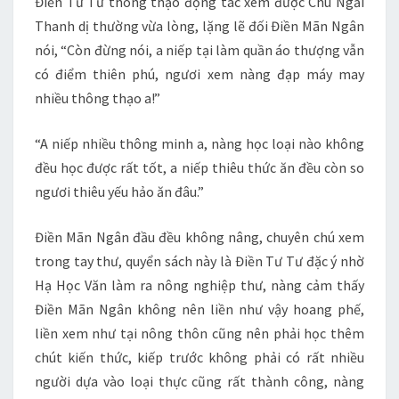
Điền Tư Tư thông thạo động tác xem được Chu Ngải
Thanh dị thường vừa lòng, lặng lẽ đối Điền Mãn Ngân
nói, “Còn đừng nói, a niếp tại làm quần áo thượng vẫn
có điểm thiên phú, ngươi xem nàng đạp máy may
nhiều thông thạo a!”
“A niếp nhiều thông minh a, nàng học loại nào không
đều học được rất tốt, a niếp thiêu thức ăn đều còn so
ngươi thiêu yếu hảo ăn đâu.”
Điền Mãn Ngân đầu đều không nâng, chuyên chú xem
trong tay thư, quyển sách này là Điền Tư Tư đặc ý nhờ
Hạ Học Văn làm ra nông nghiệp thư, nàng cảm thấy
Điền Mãn Ngân không nên liền như vậy hoang phế,
liền xem như tại nông thôn cũng nên phải học thêm
chút kiến thức, kiếp trước không phải có rất nhiều
người dựa vào loại thực cũng rất thành công, nàng