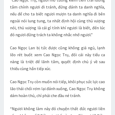
“Cao Ngọc Trụ, ngươi mơ tưởng kiếm tiền trái lương
tâm chính ngươi đi tránh, đừng đánh ta danh nghĩa,
nếu để cho ta biết ngươi mượn ta danh nghĩa đi bên
ngoài nói lung tung, ta nhất định hội cùng thủ vượng
nói, thủ vượng là cái gì tính khí ngươi là biết, đến lúc
đó ngươi đừng trách ta không nhắc nhở ngươi.”
Cao Ngọc Lan bị tức được cũng không giả ngủ, lạnh
lẽo rét buốt xem Cao Ngọc Trụ, đối cái này tiểu ca
nàng là triệt để lãnh tâm, quyết định chủ ý về sau
thiếu cùng hắn tiếp xúc.
Cao Ngọc Trụ còn muốn nói tiếp, khôi phục sức lực cao
lão thái chổi rơm lại đánh xuống, Cao Ngọc Trụ không
dám hoàn thủ, chỉ phải che đầu né tránh.
“Ngươi không làm này đó chuyện thất đức ngươi liền