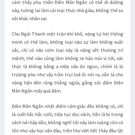
cảm thấy phụ thân Điền Mãn Ngân có thể đi đường
này, tương lai làm cái loại thực nhà giàu, không thể so
với khác nhân sai.
Chu Ngải Thanh một trận khí khổ, nàng tự hỏi thông
minh có thể làm, không loại nào sự làm không xuất
sắc, chỉ có nấu cơm loại này là nàng vết thương trí
mệnh, thế nào cũng làm không ra hảo mùi vị tới, xác
thực là không bằng a niếp nấu ăn ngon, chính là bị
trượng phu như vậy trần trụi loã lồ nói ra, vẫn là cho
nàng hận đến răng thẳng ngứa, gắng sức đấm Điền
Mãn Ngân mấy quả đấm.
Điền Mãn Ngân nhất điểm cảm giác đều không có, chỉ
là cười hắc hắc cười, tiếp tục đọc sách, hắn là bị trong
sách nói hấp dẫn, không nghĩ tới này làm ruộng còn có
lớn như vậy học vấn đâu, trên thư viết hết thảy đều lật