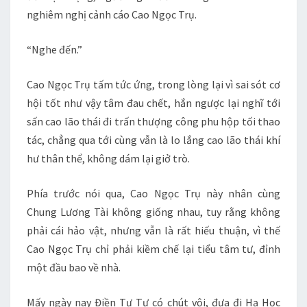
nghiêm nghị cảnh cáo Cao Ngọc Trụ.
“Nghe đến.”
Cao Ngọc Trụ tấm tức ứng, trong lòng lại vì sai sót cơ
hội tốt như vậy tâm đau chết, hắn ngược lại nghĩ tới
sấn cao lão thái đi trấn thượng công phu hộp tối thao
tác, chẳng qua tới cùng vẫn là lo lắng cao lão thái khí
hư thân thể, không dám lại giở trò.
Phía trước nói qua, Cao Ngọc Trụ này nhân cùng
Chung Lương Tài không giống nhau, tuy rằng không
phải cái hảo vật, nhưng vẫn là rất hiếu thuận, vì thế
Cao Ngọc Trụ chỉ phải kiềm chế lại tiểu tâm tư, đỉnh
một đầu bao về nhà.
Mấy ngày nay Điền Tư Tư có chút vội, đưa đi Hạ Học