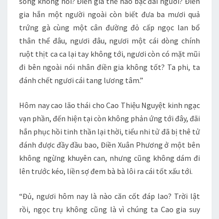
sống không nổi? Điền gia thế nào bạc đãi ngươi? Điền
gia hắn một người ngoài còn biết đưa ba mươi quả
trứng gà cùng một cân đường đỏ cấp ngọc lan bổ
thân thể đâu, ngươi đâu, ngươi một cái dòng chính
ruột thịt ca ca lại tay không tới, ngươi còn có mặt mũi
đi bên ngoài nói nhân điền gia không tốt? Ta phi, ta
đánh chết ngươi cái tang lương tâm.”
Hôm nay cao lão thái cho Cao Thiệu Nguyệt kinh ngạc
vạn phần, đến hiện tại còn không phản ứng tới đây, đãi
hắn phục hồi tinh thần lại thời, tiểu nhi tử đã bị thê tử
đánh được đầy đầu bao, Điền Xuân Phương ở một bên
không ngừng khuyên can, nhưng cũng không dám đi
lên trước kéo, liền sợ đem bà bà lôi ra cái tốt xấu tới.
“Đủ, ngươi hôm nay là nào căn cốt đáp lao? Trời lật
rồi, ngọc trụ không cũng là vì chúng ta Cao gia suy