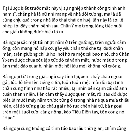
Tại được biết trước mắt này vị sự nghiệp thành công tinh anh
nam sĩ, chẳng hề là nữ nhi mang về nhà đối tượng, mà là đã
từng chịu quá trong nhà lão thái thái ân huệ, lần này là tới lễ
phép tới đây thăm bệnh sau, Chân Ý mẹ trong lòng tiếc nuối
che giấu không được biểu lộ ra.
Bà ngoại sắc mặt tái nhợt nằm ở trên giường, trên người cắm
ống, còn mang hô hấp cơ, gầy yếu thân thể che tại dưới chăn
mền, trên giường chỉ là hơi hơi hở ra một cái bao nhỏ, cho Chân
Ý xem được chua xót lập tức đỏ cả vành mắt, nước mắt ở trong
ánh mắt đảo quanh, nhẫn một hồi lâu mới không rơi xuống.
Bà ngoại từ trong giấc ngủ say tỉnh lại, xem thấy cháu ngoại
gái, lúc đó liền lên tiếng cười, luôn luôn mệt mỏi đồi bại tinh
thần cũng hình như hảo rất nhiều, lại nhìn bên cạnh cái đó anh
tuấn thanh niên, liền cảm thấy được quen mắt, rồi sau đó được
biết là mười mấy năm trước từng ở trong nhà né qua mưa thiếu
niên, cái đó từng giúp cháu gái nhỏ rửa chén hài tử, bà ngoại
trên mặt tươi cười càng nồng, kéo Tiêu Diên tay, tốn công nói
“Hảo” .
Bà ngoại cũng không có tỉnh táo bao lâu thời gian, chính cùng