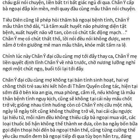
cháu gái nói chuyện, liền bất tri bất giác ngủ đi qua. Chân Ý cấp
bà ngoại đắp kín mền, mới quay đầu cùng mẫu thân nói chuyện.
Tiêu Diên cũng lễ phép hỏi thăm bà ngoại bệnh tình, Chân Ý
mẫu thân thở dài, “Là tâm xuất huyết não phương diện tật
bệnh, xuất huyết não vỡ tan, còn có chút tắc động mạch. . .”
Chân Ý mẹ có chút thất thố, lời nói đều nói không được, xem
nằm ở trên giường mê man mẫu thân, khóe mắt tẩm ra lệ.
Chính lúc này Chân Ý đại cữu cùng mợ tới đây thay ca, Chân Ý mẹ
liền quyết định lĩnh Chân Ý về nhà trước, chờ nương lưỡng nghỉ
ngơi một chút ngọ, buổi tối lại tới đây.
Chân Ý đại cữu cùng mợ không tại bản tỉnh sinh hoạt, hai vợ
chồng thời trẻ sau khi kết hôn đi Thâm Quyến công tác, hiện tại
sớm đã ở bên kia an gia, mua phòng, cắm rễ, nếu không là mẫu
thân bệnh tình nguy kịch, cũng sẽ không tại cái này mấu chốt
trở về; giống nhau tình huống còn có Chân Ý nhị cữu một nhà,
ngày lễ ngày tết cũng không thường trở về, hai cái cậu ngược
lại hiếu tử, mỗi năm đều không thiếu cấp bà ngoại mua vật, các
loại thuốc bổ hận không thể thành xe đưa, còn ba ngày bốn bữa
gọi điện thoại hỏi đến bà ngoại thân thể, cũng từng cường thế
yêu cầu muốn đem bà ngoại tiếp đi qua tùy bọn hắn trụ, đáng