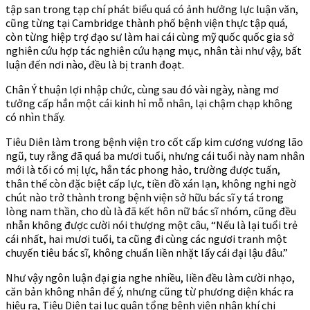
tập san trong tạp chí phát biểu quá có ảnh hưởng lực luận văn,
cũng từng tại Cambridge thành phố bệnh viện thực tập quá,
còn từng hiệp trợ đạo sư làm hai cái cùng mỹ quốc quốc gia sở
nghiên cứu hợp tác nghiên cứu hạng mục, nhân tài như vậy, bất
luận đến nơi nào, đều là bị tranh đoạt.
Chân Ý thuận lợi nhập chức, cùng sau đó vài ngày, nàng mơ
tưởng cấp hắn một cái kinh hỉ mỗ nhân, lại chậm chạp không
có nhìn thấy.
Tiêu Diên làm trong bệnh viện tro cốt cấp kim cương vương lão
ngũ, tuy rằng đã quá ba mươi tuổi, nhưng cái tuổi này nam nhân
mới là tối có mị lực, hắn tác phong hảo, trường được tuấn,
thân thế còn đặc biệt cấp lực, tiền đồ xán lạn, không nghi ngờ
chút nào trở thành trong bệnh viện sở hữu bác sĩ y tá trong
lòng nam thần, cho dù là đã kết hôn nữ bác sĩ nhóm, cũng đều
nhẫn không được cười nói thượng một câu, “Nếu là lại tuổi trẻ
cái nhất, hai mươi tuổi, ta cũng đi cùng các ngươi tranh một
chuyến tiêu bác sĩ, không chuẩn liền nhặt lấy cái đại lậu đâu.”
Như vậy ngôn luận đại gia nghe nhiều, liền đều làm cười nhạo,
căn bản không nhân để ý, nhưng cũng từ phương diện khác ra
hiệu ra, Tiêu Diên tại lục quân tổng bệnh viện nhân khí chi