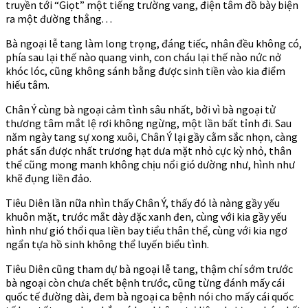
truyền tới “Giọt” một tiếng trường vang, điện tâm đồ bày biện
ra một đường thẳng. . .
Bà ngoại lễ tang làm long trọng, đáng tiếc, nhân đều không có,
phía sau lại thế nào quang vinh, con cháu lại thế nào nức nở
khóc lóc, cũng không sánh bằng được sinh tiền vào kia điểm
hiếu tâm.
Chân Ý cùng bà ngoại cảm tình sâu nhất, bởi vì bà ngoại tử
thương tâm mắt lệ rơi không ngừng, một lần bất tỉnh đi. Sau
năm ngày tang sự xong xuôi, Chân Ý lại gầy cằm sắc nhọn, càng
phát sấn được nhất trương hạt dưa mặt nhỏ cực kỳ nhỏ, thân
thể cũng mong manh không chịu nổi gió dường như, hình như
khẽ đụng liền đảo.
Tiêu Diên lần nữa nhìn thấy Chân Ý, thấy đó là nàng gầy yếu
khuôn mặt, trước mắt dày đặc xanh đen, cùng với kia gầy yếu
hình như gió thổi qua liền bay tiểu thân thể, cùng với kia ngơ
ngẩn tựa hồ sinh không thể luyến biểu tình.
Tiêu Diên cũng tham dự bà ngoại lễ tang, thậm chí sớm trước
bà ngoại còn chưa chết bệnh trước, cũng từng đánh mấy cái
quốc tế đường dài, đem bà ngoại ca bệnh nói cho mấy cái quốc