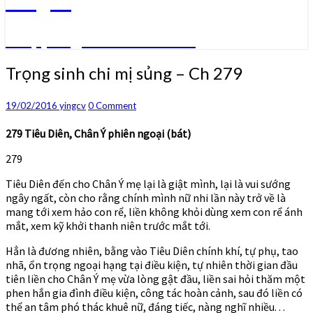
Truyện ngôn tình convert
Trọng
Trọng sinh chi mị sủng – Ch 279
sinh
chi
Comments
19/02/2016
yingcv
0 Comment
mị
sủng
279 Tiêu Diên, Chân Ý phiên ngoại (bát)
–
Ch
279
279
Tiêu Diên đến cho Chân Ý mẹ lại là giật mình, lại là vui sướng
ngây ngất, còn cho rằng chính mình nữ nhi lần này trở về là
mang tới xem hảo con rể, liền không khỏi dùng xem con rể ánh
mắt, xem kỹ khởi thanh niên trước mắt tới.
Hẳn là đương nhiên, bằng vào Tiêu Diên chính khí, tự phụ, tao
nhã, ổn trọng ngoại hạng tại điều kiện, tự nhiên thời gian đầu
tiên liền cho Chân Ý mẹ vừa lòng gật đầu, liền sai hỏi thăm một
phen hắn gia đình điều kiện, công tác hoàn cảnh, sau đó liền có
thể an tâm phó thác khuê nữ, đáng tiếc, nàng nghĩ nhiều. . .