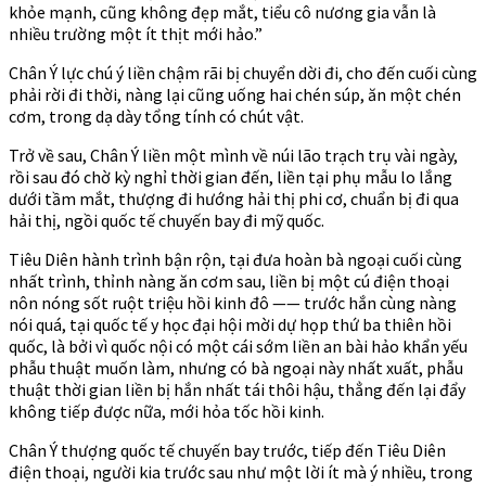
khỏe mạnh, cũng không đẹp mắt, tiểu cô nương gia vẫn là
nhiều trường một ít thịt mới hảo.”
Chân Ý lực chú ý liền chậm rãi bị chuyển dời đi, cho đến cuối cùng
phải rời đi thời, nàng lại cũng uống hai chén súp, ăn một chén
cơm, trong dạ dày tổng tính có chút vật.
Trở về sau, Chân Ý liền một mình về núi lão trạch trụ vài ngày,
rồi sau đó chờ kỳ nghỉ thời gian đến, liền tại phụ mẫu lo lắng
dưới tầm mắt, thượng đi hướng hải thị phi cơ, chuẩn bị đi qua
hải thị, ngồi quốc tế chuyến bay đi mỹ quốc.
Tiêu Diên hành trình bận rộn, tại đưa hoàn bà ngoại cuối cùng
nhất trình, thỉnh nàng ăn cơm sau, liền bị một cú điện thoại
nôn nóng sốt ruột triệu hồi kinh đô —— trước hắn cùng nàng
nói quá, tại quốc tế y học đại hội mời dự họp thứ ba thiên hồi
quốc, là bởi vì quốc nội có một cái sớm liền an bài hảo khẩn yếu
phẫu thuật muốn làm, nhưng có bà ngoại này nhất xuất, phẫu
thuật thời gian liền bị hắn nhất tái thôi hậu, thẳng đến lại đẩy
không tiếp được nữa, mới hỏa tốc hồi kinh.
Chân Ý thượng quốc tế chuyến bay trước, tiếp đến Tiêu Diên
điện thoại, người kia trước sau như một lời ít mà ý nhiều, trong