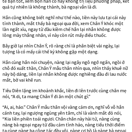
tế bạn tốt, xem bọn hắn có hay không trị liệu phương pháp, kết
quả tự nhiên là không thành, bà ngoại vẫn là đi.
Hắn cũng không biết nghĩ như thế nào, liền này lưu tại cái này
tỉnh thành, mắt thấy bà ngoại qua đời, xem Chân Ý khóc một
lần ngất xỉu, ngay từ đầu kiềm chế hắn lại nhẫn không được
lông mày thẳng nhăn, vì này còn rút mấy điếu thuốc.
Bây giờ lại nhìn Chân Ý, rõ ràng chỉ là phân biệt vài ngày, lại
tượng là có mấy cái thế kỷ không gặp một dạng.
Hắn cùng hắn nói chuyện, nàng lại ngây ngô ngớ ngẩn, ngồi ở
chỗ đó xuất thần, Chân Ý mẫu thân nhìn qua, nhìn thấy khuê nữ
này bộ dáng, liền lại nhẫn không được nghiêng đầu đi lau nước
mắt, bờ vai khẽ run.
Tiêu Diên lặng im khoảnh khắc, liền đi lên trước cùng chân mẹ
nói, “A di, ta mang Chân Ý đi ăn một chút gì.”
“Ai, ai, hảo.” Chân Ý mẫu thân vội vàng cảm ơn, nghĩ vỗ vỗ hắn
cánh tay, lại ngượng ngùng yên tâm, chỉ là vành mắt đỏ nói,
“Kia liền phiền toái ngươi. Chân chân này hài tử, nàng cùng
nàng bà ngoại ngay từ đầu cảm tình hảo, nàng tiểu thời điểm
ta cùng nàng ba công tác đều vội, nàng cơ hồ là nàng bà ngoại