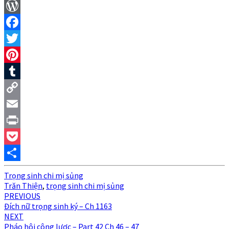
WordPress
Facebook
Twitter
Pinterest
Tumblr
Copy
Link
Email
Print
Pocket
Share
Trọng sinh chi mị sủng
Trăn Thiện
,
trọng sinh chi mị sủng
Post
PREVIOUS
Đích nữ trọng sinh ký – Ch 1163
navigation
NEXT
Pháo hôi công lược – Part 42 Ch 46 – 47