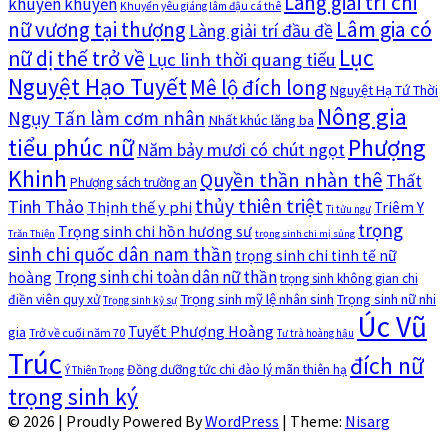
Làng giải trí chi
khuyển khuyển
Khuyển yêu giáng lâm đậu cá thê
nữ vương tại thượng
Lâm gia có
Làng giải trí đầu đề
Lục
nữ dị thế trở về
Lục linh thời quang tiếu
Nguyệt Hạo Tuyết
Mê lộ đích long
Nguyệt Hạ Tứ Thời
Nông gia
Ngụy Tấn làm cơm nhân
Nhất khúc lăng ba
tiểu phúc nữ
Phượng
Năm bảy mươi có chút ngọt
Khinh
Quyền thần nhàn thê
Thất
Phượng sách trường an
thủy thiên triệt
Tinh Thảo
Thịnh thế y phi
Triêm Y
Ti tửu ngư
trọng
Trọng sinh chi hồn hương sư
Trăn Thiện
trọng sinh chi mị sủng
sinh chi quốc dân nam thần
trọng sinh chi tinh tế nữ
Trọng sinh chi toàn dân nữ thần
hoàng
trọng sinh không gian chi
Trọng sinh mỹ lệ nhân sinh
Trọng sinh nữ nhi
điền viên quy xử
Trọng sinh kỷ sự
Úc Vũ
Tuyết Phượng Hoàng
gia
Trở về cuối năm 70
Tư trà hoàng hậu
Trúc
đích nữ
Đồng dưỡng tức chi đào lý mãn thiên hạ
Ý Thiên Trọng
trọng sinh ký
© 2026
|
Proudly Powered By
WordPress
|
Theme:
Nisarg