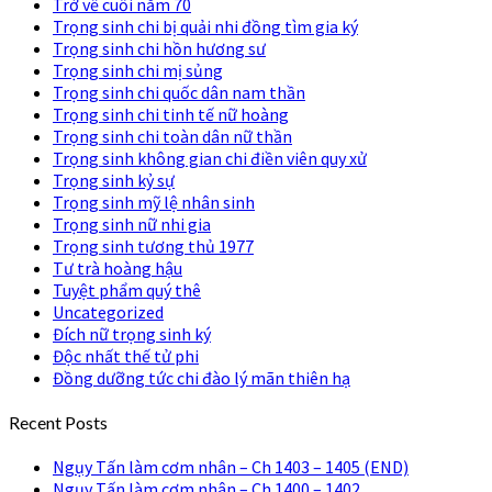
Trở về cuối năm 70
Trọng sinh chi bị quải nhi đồng tìm gia ký
Trọng sinh chi hồn hương sư
Trọng sinh chi mị sủng
Trọng sinh chi quốc dân nam thần
Trọng sinh chi tinh tế nữ hoàng
Trọng sinh chi toàn dân nữ thần
Trọng sinh không gian chi điền viên quy xử
Trọng sinh kỷ sự
Trọng sinh mỹ lệ nhân sinh
Trọng sinh nữ nhi gia
Trọng sinh tương thủ 1977
Tư trà hoàng hậu
Tuyệt phẩm quý thê
Uncategorized
Đích nữ trọng sinh ký
Độc nhất thế tử phi
Đồng dưỡng tức chi đào lý mãn thiên hạ
Recent Posts
Ngụy Tấn làm cơm nhân – Ch 1403 – 1405 (END)
Ngụy Tấn làm cơm nhân – Ch 1400 – 1402