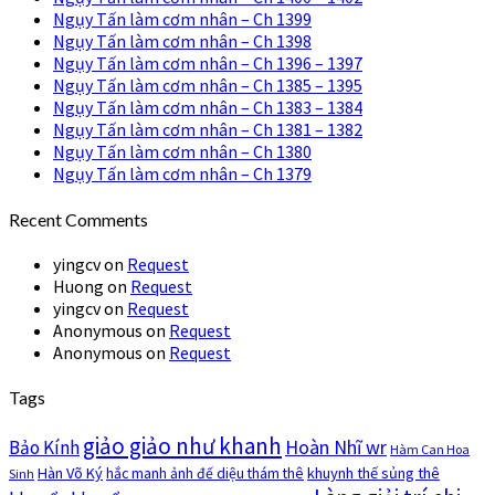
Ngụy Tấn làm cơm nhân – Ch 1399
Ngụy Tấn làm cơm nhân – Ch 1398
Ngụy Tấn làm cơm nhân – Ch 1396 – 1397
Ngụy Tấn làm cơm nhân – Ch 1385 – 1395
Ngụy Tấn làm cơm nhân – Ch 1383 – 1384
Ngụy Tấn làm cơm nhân – Ch 1381 – 1382
Ngụy Tấn làm cơm nhân – Ch 1380
Ngụy Tấn làm cơm nhân – Ch 1379
Recent Comments
yingcv
on
Request
Huong
on
Request
yingcv
on
Request
Anonymous
on
Request
Anonymous
on
Request
Tags
giảo giảo như khanh
Hoàn Nhĩ wr
Bảo Kính
Hàm Can Hoa
Hàn Võ Ký
khuynh thế sủng thê
hắc manh ảnh đế diệu thám thê
Sinh