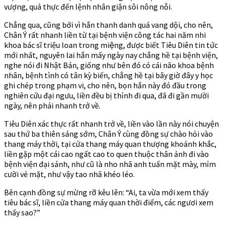
vượng, quả thực đến lệnh nhân giận sôi nông nỗi.
Chẳng qua, cũng bởi vì hắn thanh danh quá vang dội, cho nên,
Chân Ý rất nhanh liền từ tại bệnh viện công tác hai năm nhi
khoa bác sĩ triệu loan trong miệng, được biết Tiêu Diên tin tức
mới nhất, nguyên lai hắn mấy ngày nay chẳng hề tại bệnh viện,
nghe nói đi Nhật Bản, giống như bên đó có cái não khoa bệnh
nhân, bệnh tình có tân kỳ biến, chẳng hề tại bây giờ đây y học
ghi chép trong phạm vi, cho nên, bọn hắn này đó đầu trong
nghiên cứu đại ngưu, liền đều bị thỉnh đi qua, đã đi gần mười
ngày, nên phải nhanh trở về.
Tiêu Diên xác thực rất nhanh trở về, liền vào lần này nói chuyện
sau thứ ba thiên sáng sớm, Chân Ý cùng đồng sự chào hỏi vào
thang máy thời, tại cửa thang máy quan thượng khoảnh khắc,
liền gặp một cái cao ngất cao to quen thuộc thân ảnh đi vào
bệnh viện đại sảnh, như cũ là nho nhã anh tuấn mặt mày, mỉm
cười vẻ mặt, như vậy tao nhã khéo léo.
Bên cạnh đồng sự mừng rỡ kêu lên: “Ai, ta vừa mới xem thấy
tiêu bác sĩ, liền cửa thang máy quan thời điểm, các ngươi xem
thấy sao?”