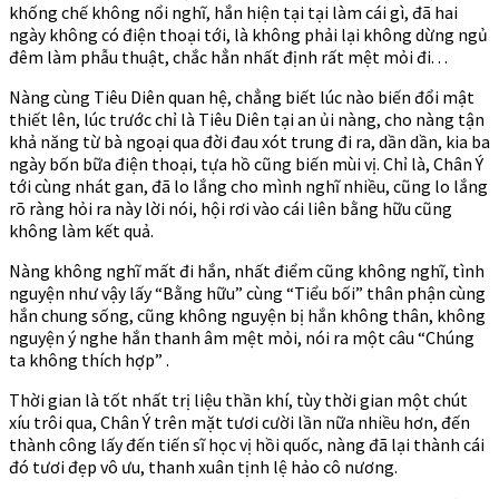
khống chế không nổi nghĩ, hắn hiện tại tại làm cái gì, đã hai
ngày không có điện thoại tới, là không phải lại không dừng ngủ
đêm làm phẫu thuật, chắc hẳn nhất định rất mệt mỏi đi. . .
Nàng cùng Tiêu Diên quan hệ, chẳng biết lúc nào biến đổi mật
thiết lên, lúc trước chỉ là Tiêu Diên tại an ủi nàng, cho nàng tận
khả năng từ bà ngoại qua đời đau xót trung đi ra, dần dần, kia ba
ngày bốn bữa điện thoại, tựa hồ cũng biến mùi vị. Chỉ là, Chân Ý
tới cùng nhát gan, đã lo lắng cho mình nghĩ nhiều, cũng lo lắng
rõ ràng hỏi ra này lời nói, hội rơi vào cái liên bằng hữu cũng
không làm kết quả.
Nàng không nghĩ mất đi hắn, nhất điểm cũng không nghĩ, tình
nguyện như vậy lấy “Bằng hữu” cùng “Tiểu bối” thân phận cùng
hắn chung sống, cũng không nguyện bị hắn không thân, không
nguyện ý nghe hắn thanh âm mệt mỏi, nói ra một câu “Chúng
ta không thích hợp” .
Thời gian là tốt nhất trị liệu thần khí, tùy thời gian một chút
xíu trôi qua, Chân Ý trên mặt tươi cười lần nữa nhiều hơn, đến
thành công lấy đến tiến sĩ học vị hồi quốc, nàng đã lại thành cái
đó tươi đẹp vô ưu, thanh xuân tịnh lệ hảo cô nương.