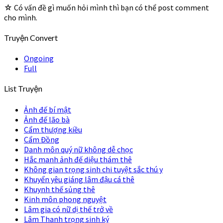
☆ Có vấn đề gì muốn hỏi mình thì bạn có thể post comment
cho mình.
Truyện Convert
Ongoing
Full
List Truyện
Ảnh đế bí mật
Ảnh đế lão bà
Cẩm thượng kiều
Cẩm Đồng
Danh môn quý nữ không dễ chọc
Hắc manh ảnh đế diệu thám thê
Không gian trọng sinh chi tuyệt sắc thú y
Khuyển yêu giáng lâm đậu cá thê
Khuynh thế sủng thê
Kinh môn phong nguyệt
Lâm gia có nữ dị thế trở về
Lâm Thanh trọng sinh ký