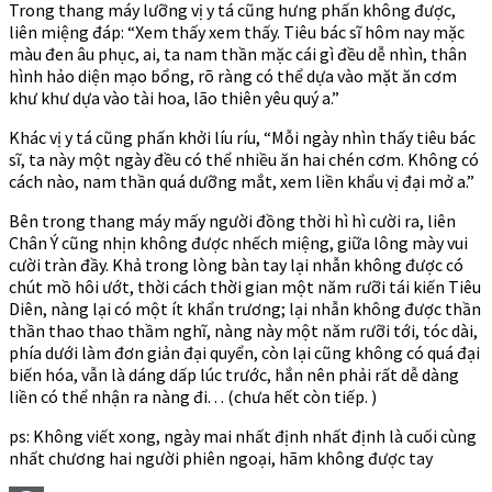
Trong thang máy lưỡng vị y tá cũng hưng phấn không được,
liên miệng đáp: “Xem thấy xem thấy. Tiêu bác sĩ hôm nay mặc
màu đen âu phục, ai, ta nam thần mặc cái gì đều dễ nhìn, thân
hình hảo diện mạo bổng, rõ ràng có thể dựa vào mặt ăn cơm
khư khư dựa vào tài hoa, lão thiên yêu quý a.”
Khác vị y tá cũng phấn khởi líu ríu, “Mỗi ngày nhìn thấy tiêu bác
sĩ, ta này một ngày đều có thể nhiều ăn hai chén cơm. Không có
cách nào, nam thần quá dưỡng mắt, xem liền khẩu vị đại mở a.”
Bên trong thang máy mấy người đồng thời hì hì cười ra, liên
Chân Ý cũng nhịn không được nhếch miệng, giữa lông mày vui
cười tràn đầy. Khả trong lòng bàn tay lại nhẫn không được có
chút mồ hôi ướt, thời cách thời gian một năm rưỡi tái kiến Tiêu
Diên, nàng lại có một ít khẩn trương; lại nhẫn không được thần
thần thao thao thầm nghĩ, nàng này một năm rưỡi tới, tóc dài,
phía dưới làm đơn giản đại quyển, còn lại cũng không có quá đại
biến hóa, vẫn là dáng dấp lúc trước, hắn nên phải rất dễ dàng
liền có thể nhận ra nàng đi. . . (chưa hết còn tiếp. )
ps: Không viết xong, ngày mai nhất định nhất định là cuối cùng
nhất chương hai người phiên ngoại, hãm không được tay