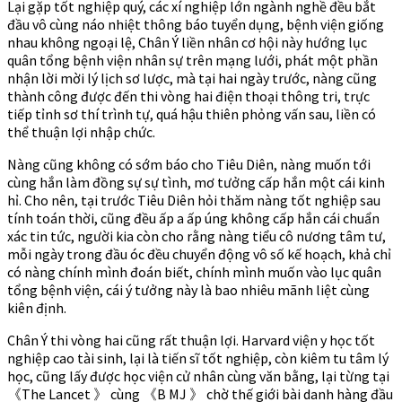
Lại gặp tốt nghiệp quý, các xí nghiệp lớn ngành nghề đều bắt
đầu vô cùng náo nhiệt thông báo tuyển dụng, bệnh viện giống
nhau không ngoại lệ, Chân Ý liền nhân cơ hội này hướng lục
quân tổng bệnh viện nhân sự trên mạng lưới, phát một phần
nhận lời mời lý lịch sơ lược, mà tại hai ngày trước, nàng cũng
thành công được đến thi vòng hai điện thoại thông tri, trực
tiếp tỉnh sơ thí trình tự, quá hậu thiên phỏng vấn sau, liền có
thể thuận lợi nhập chức.
Nàng cũng không có sớm báo cho Tiêu Diên, nàng muốn tới
cùng hắn làm đồng sự sự tình, mơ tưởng cấp hắn một cái kinh
hỉ. Cho nên, tại trước Tiêu Diên hỏi thăm nàng tốt nghiệp sau
tính toán thời, cũng đều ấp a ấp úng không cấp hắn cái chuẩn
xác tin tức, người kia còn cho rằng nàng tiểu cô nương tâm tư,
mỗi ngày trong đầu óc đều chuyển động vô số kế hoạch, khả chỉ
có nàng chính mình đoán biết, chính mình muốn vào lục quân
tổng bệnh viện, cái ý tưởng này là bao nhiêu mãnh liệt cùng
kiên định.
Chân Ý thi vòng hai cũng rất thuận lợi. Harvard viện y học tốt
nghiệp cao tài sinh, lại là tiến sĩ tốt nghiệp, còn kiêm tu tâm lý
học, cũng lấy được học viện cử nhân cùng văn bằng, lại từng tại
《The Lancet 》 cùng 《B MJ 》 chờ thế giới bài danh hàng đầu