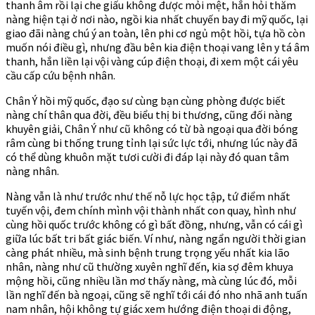
thanh âm rồi lại che giấu không được mỏi mệt, hắn hỏi thăm
nàng hiện tại ở nơi nào, ngồi kia nhất chuyến bay đi mỹ quốc, lại
giao đãi nàng chú ý an toàn, lên phi cơ ngủ một hồi, tựa hồ còn
muốn nói điều gì, nhưng đầu bên kia điện thoại vang lên y tá âm
thanh, hắn liền lại vội vàng cúp điện thoại, đi xem một cái yêu
cầu cấp cứu bệnh nhân.
Chân Ý hồi mỹ quốc, đạo sư cùng bạn cùng phòng được biết
nàng chí thân qua đời, đều biểu thị bi thương, cũng đối nàng
khuyên giải, Chân Ý như cũ không có từ bà ngoại qua đời bóng
râm cùng bi thống trung tỉnh lại sức lực tới, nhưng lúc này đã
có thể dùng khuôn mặt tươi cười đi đáp lại này đó quan tâm
nàng nhân.
Nàng vẫn là như trước như thế nỗ lực học tập, tứ điểm nhất
tuyến vội, đem chính mình vội thành nhất con quay, hình như
cùng hồi quốc trước không có gì bất đồng, nhưng, vẫn có cái gì
giữa lúc bất tri bất giác biến. Ví như, nàng ngẩn người thời gian
càng phát nhiều, mà sinh bệnh trung trọng yếu nhất kia lão
nhân, nàng như cũ thường xuyên nghĩ đến, kia sợ đêm khuya
mộng hồi, cũng nhiều lần mơ thấy nàng, mà cùng lúc đó, mỗi
lần nghĩ đến bà ngoại, cũng sẽ nghĩ tới cái đó nho nhã anh tuấn
nam nhân, hội không tự giác xem hướng điện thoại di động,