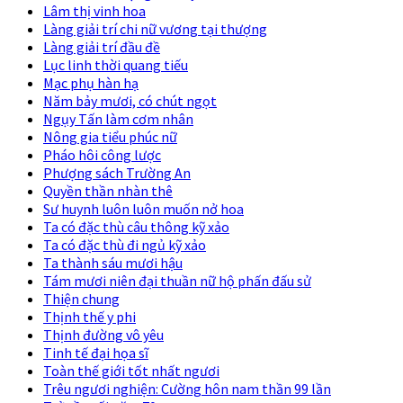
Lâm thị vinh hoa
Làng giải trí chi nữ vương tại thượng
Làng giải trí đầu đề
Lục linh thời quang tiếu
Mạc phụ hàn hạ
Năm bảy mươi, có chút ngọt
Ngụy Tấn làm cơm nhân
Nông gia tiểu phúc nữ
Pháo hôi công lược
Phượng sách Trường An
Quyền thần nhàn thê
Sư huynh luôn luôn muốn nở hoa
Ta có đặc thù câu thông kỹ xảo
Ta có đặc thù đi ngủ kỹ xảo
Ta thành sáu mươi hậu
Tám mươi niên đại thuần nữ hộ phấn đấu sử
Thiện chung
Thịnh thế y phi
Thịnh đường vô yêu
Tinh tế đại họa sĩ
Toàn thế giới tốt nhất ngươi
Trêu ngươi nghiện: Cường hôn nam thần 99 lần