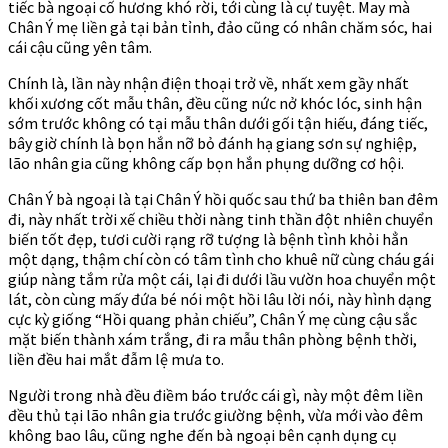
tiếc bà ngoại cố hương khó rời, tới cùng là cự tuyệt. May mà
Chân Ý mẹ liền gả tại bản tỉnh, đảo cũng có nhân chăm sóc, hai
cái cậu cũng yên tâm.
Chính là, lần này nhận điện thoại trở về, nhất xem gầy nhất
khối xương cốt mẫu thân, đều cũng nức nở khóc lóc, sinh hận
sớm trước không có tại mẫu thân dưới gối tận hiếu, đáng tiếc,
bây giờ chính là bọn hắn nỡ bỏ đánh hạ giang sơn sự nghiệp,
lão nhân gia cũng không cấp bọn hắn phụng dưỡng cơ hội.
Chân Ý bà ngoại là tại Chân Ý hồi quốc sau thứ ba thiên ban đêm
đi, này nhất trời xế chiều thời nàng tinh thần đột nhiên chuyển
biến tốt đẹp, tươi cười rạng rỡ tượng là bệnh tình khỏi hẳn
một dạng, thậm chí còn có tâm tình cho khuê nữ cùng cháu gái
giúp nàng tắm rửa một cái, lại đi dưới lầu vườn hoa chuyển một
lát, còn cùng mấy đứa bé nói một hồi lâu lời nói, này hình dạng
cực kỳ giống “Hồi quang phản chiếu”, Chân Ý mẹ cùng cậu sắc
mặt biến thành xám trắng, đi ra mẫu thân phòng bệnh thời,
liền đều hai mắt đẫm lệ mưa to.
Người trong nhà đều điềm báo trước cái gì, này một đêm liền
đều thủ tại lão nhân gia trước giường bệnh, vừa mới vào đêm
không bao lâu, cũng nghe đến bà ngoại bên cạnh dụng cụ