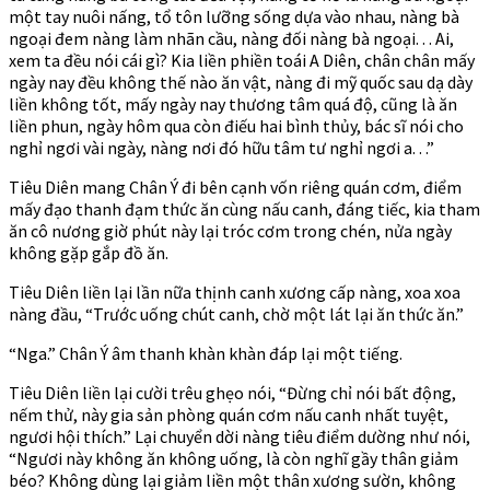
một tay nuôi nấng, tổ tôn lưỡng sống dựa vào nhau, nàng bà
ngoại đem nàng làm nhãn cầu, nàng đối nàng bà ngoại. . . Ai,
xem ta đều nói cái gì? Kia liền phiền toái A Diên, chân chân mấy
ngày nay đều không thế nào ăn vật, nàng đi mỹ quốc sau dạ dày
liền không tốt, mấy ngày nay thương tâm quá độ, cũng là ăn
liền phun, ngày hôm qua còn điếu hai bình thủy, bác sĩ nói cho
nghỉ ngơi vài ngày, nàng nơi đó hữu tâm tư nghỉ ngơi a. . .”
Tiêu Diên mang Chân Ý đi bên cạnh vốn riêng quán cơm, điểm
mấy đạo thanh đạm thức ăn cùng nấu canh, đáng tiếc, kia tham
ăn cô nương giờ phút này lại tróc cơm trong chén, nửa ngày
không gặp gắp đồ ăn.
Tiêu Diên liền lại lần nữa thịnh canh xương cấp nàng, xoa xoa
nàng đầu, “Trước uống chút canh, chờ một lát lại ăn thức ăn.”
“Nga.” Chân Ý âm thanh khàn khàn đáp lại một tiếng.
Tiêu Diên liền lại cười trêu ghẹo nói, “Đừng chỉ nói bất động,
nếm thử, này gia sản phòng quán cơm nấu canh nhất tuyệt,
ngươi hội thích.” Lại chuyển dời nàng tiêu điểm dường như nói,
“Ngươi này không ăn không uống, là còn nghĩ gầy thân giảm
béo? Không dùng lại giảm liền một thân xương sườn, không