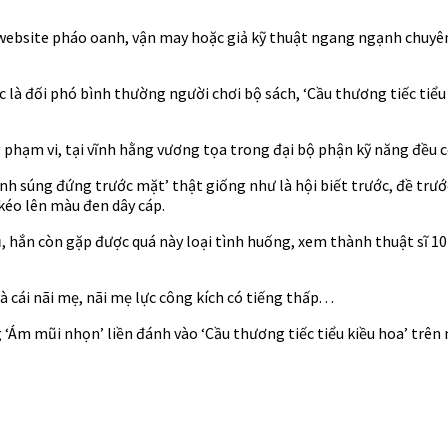
ại website pháo oanh, vận may hoặc giả kỹ thuật ngang ngạnh chuy
 là đối phó bình thường người chơi bộ sách, ‘Cầu thương tiếc tiểu
hạm vi, tại vĩnh hằng vương tọa trong đại bộ phận kỹ năng đều có
nh súng đứng trước mặt’ thật giống như là hội biết trước, đề trướ
kéo lên màu đen dây cáp.
cũ, hắn còn gặp được quá này loại tình huống, xem thành thuật sĩ 1
ái nãi mẹ, nãi mẹ lực công kích có tiếng thấp. . .
 ‘Ám mũi nhọn’ liền đánh vào ‘Cầu thương tiếc tiểu kiều hoa’ trên 