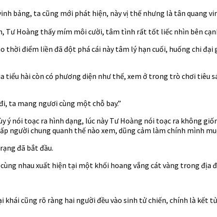
inh bảng, ta cũng mới phát hiện, này vị thế nhưng là tân quang vi
n, Tư Hoàng thấy mím môi cười, tâm tình rất tốt liếc nhìn bên cạ
o thời điểm liền đã đột phá cái này tâm lý hạn cuối, huống chi đạ
 tiểu hài còn có phương diện như thế, xem ở trong trò chơi tiêu sái
đi, ta mang ngươi cùng một chỗ bay.”
y ý nói toạc ra hình dạng, lúc này Tư Hoàng nói toạc ra không giốn
 chấp người chung quanh thế nào xem, dũng cảm làm chính mình mu
rạng đã bắt đầu.
 cùng nhau xuất hiện tại một khối hoang vắng cát vàng trong địa đ
ại khái cũng rõ ràng hai người đều vào sinh tử chiến, chính là kết t