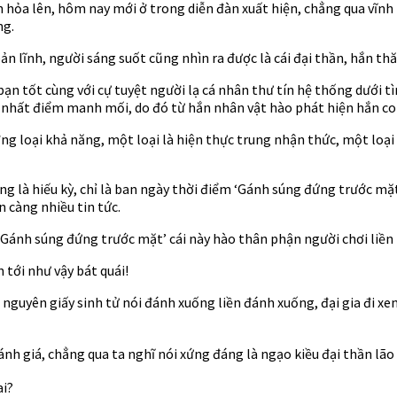
n hỏa lên, hôm nay mới ở trong diễn đàn xuất hiện, chẳng qua vĩnh
ng.
n lĩnh, người sáng suốt cũng nhìn ra được là cái đại thần, hắn thă
bạn tốt cùng với cự tuyệt người lạ cá nhân thư tín hệ thống dưới t
ì nhất điểm manh mối, do đó từ hắn nhân vật hào phát hiện hắn co
ỡng loại khả năng, một loại là hiện thực trung nhận thức, một loạ
ạng là hiếu kỳ, chỉ là ban ngày thời điểm ‘Gánh súng đứng trước m
n càng nhiều tin tức.
t ‘Gánh súng đứng trước mặt’ cái này hào thân phận người chơi liề
 tới như vậy bát quái!
nguyên giấy sinh tử nói đánh xuống liền đánh xuống, đại gia đi xem
 giá, chẳng qua ta nghĩ nói xứng đáng là ngạo kiều đại thần lão bà
ai?