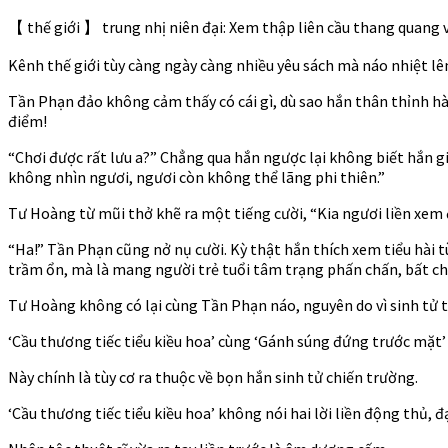
【 thế giới 】 trung nhị niên đại: Xem thập liên cầu thang quang v
Kênh thế giới tùy càng ngày càng nhiều yêu sách mà náo nhiệt lê
Tần Phạn đảo không cảm thấy có cái gì, dù sao hắn thân thỉnh hà
điểm!
“Chơi được rất lưu a?” Chẳng qua hắn ngược lại không biết hắn gia
không nhìn ngươi, ngươi còn không thể lãng phi thiên.”
Tư Hoàng từ mũi thở khẽ ra một tiếng cười, “Kia ngươi liền xem 
“Ha!” Tần Phạn cũng nở nụ cười. Kỳ thật hắn thích xem tiểu hài tù
trầm ổn, mà là mang người trẻ tuổi tâm trạng phấn chấn, bất
Tư Hoàng không có lại cùng Tần Phạn náo, nguyên do vì sinh tử t
‘Cầu thương tiếc tiểu kiều hoa’ cùng ‘Gánh súng đứng trước mặt’
Này chính là tùy cơ ra thuộc về bọn hắn sinh tử chiến trường.
‘Cầu thương tiếc tiểu kiều hoa’ không nói hai lời liền động thủ, đ