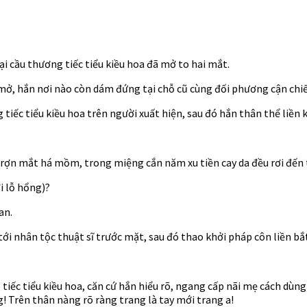
ại cầu thương tiếc tiểu kiều hoa đã mở to hai mắt.
, hắn nơi nào còn dám đứng tại chỗ cũ cùng đối phương cận chiến, 
tiếc tiểu kiều hoa trên người xuất hiện, sau đó hắn thân thể liền
rợn mắt há mồm, trong miệng cắn năm xu tiền cay da đều rơi đến t
i lỗ hổng)?
an.
ới nhân tộc thuật sĩ trước mặt, sau đó thao khởi pháp côn liền bắ
tiếc tiểu kiều hoa, căn cứ hắn hiểu rõ, ngang cấp nãi mẹ cách dù
g! Trên thân nàng rõ ràng trang là tay mới trang a!