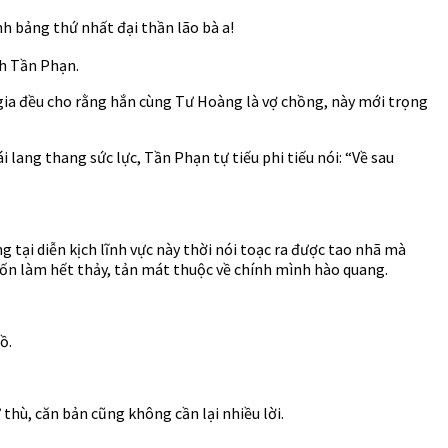
nh bảng thứ nhất đại thần lão bà a!
nh Tần Phạn.
i gia đều cho rằng hắn cùng Tư Hoàng là vợ chồng, này mới trọng
 lang thang sức lực, Tần Phạn tự tiếu phi tiếu nói: “Về sau
g tại diễn kịch lĩnh vực này thời nói toạc ra được tao nhã mà
ốn làm hết thảy, tản mát thuộc về chính mình hào quang.
ồ.
ử thù, căn bản cũng không cần lại nhiều lời.