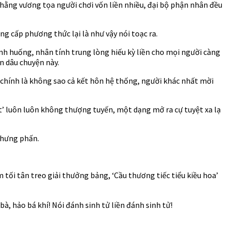
 hằng vương tọa người chơi vốn liền nhiều, đại bộ phận nhân đều
ng cấp phương thức lại là như vậy nói toạc ra.
ình huống, nhân tính trung lòng hiếu kỳ liền cho mọi người càng
n dâu chuyện này.
i chính là không sao cả kết hôn hệ thống, người khác nhất mời
ặt’ luôn luôn không thượng tuyến, một dạng mở ra cự tuyệt xa lạ
n hưng phấn.
 tối tân treo giải thưởng bảng, ‘Cầu thương tiếc tiểu kiều hoa’
, hảo bá khí! Nói đánh sinh tử liền đánh sinh tử!