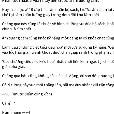
Nhân tộc thuật sĩ vừa ra tay liền trước là âm dương cấm.
Này là thuộc về 10 cấp tiểu tân nhân bộ sách, trước cấm thân l
thể tại cấm thân lưỡng giây trong đem đối thủ làm chết.
Chẳng qua này cũng là thuộc về bình thường vui đùa bộ sách, hoặc
chính là tìm chết.
Âm dương cấm cùng khác kỹ năng một dạng là có khóa chặt cùng p
Làm ‘Cầu thương tiếc tiểu kiều hoa’ mới vừa sử dụng kỹ năng, ‘Gá
vừa lúc thời gian tránh thoát dưới chân giáp ranh trong phạm vi 
‘Cầu thương tiếc tiểu kiều hoa’ nhất thời liền kinh ngạc tại chỗ 
giản phá giải.
Chẳng qua hắn cũng không có quá kích động, dù sao đối phương là c
Cái ý tưởng này vừa mới thăng lên, nãi mẹ duy nhất skill tấn công
—98! (nhược điểm công kích)
Cái gì! ?
Nằm máng ——!