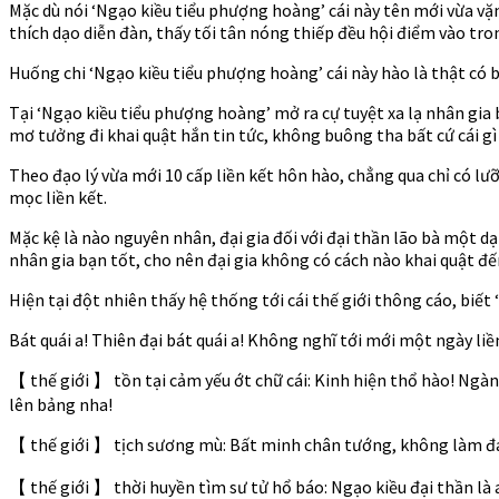
thần
Mặc dù nói ‘Ngạo kiều tiểu phượng hoàng’ cái này tên mới vừa vặ
–
thích dạo diễn đàn, thấy tối tân nóng thiếp đều hội điểm vào tro
Q2
Ch
Huống chi ‘Ngạo kiều tiểu phượng hoàng’ cái này hào là thật có bả
193
Tại ‘Ngạo kiều tiểu phượng hoàng’ mở ra cự tuyệt xa lạ nhân gia 
mơ tưởng đi khai quật hắn tin tức, không buông tha bất cứ cái g
Theo đạo lý vừa mới 10 cấp liền kết hôn hào, chẳng qua chỉ có lư
mọc liền kết.
Mặc kệ là nào nguyên nhân, đại gia đối với đại thần lão bà một d
nhân gia bạn tốt, cho nên đại gia không có cách nào khai quật đế
Hiện tại đột nhiên thấy hệ thống tới cái thế giới thông cáo, biế
Bát quái a! Thiên đại bát quái a! Không nghĩ tới mới một ngày liền
【 thế giới 】 tồn tại cảm yếu ớt chữ cái: Kinh hiện thổ hào! Ngàn 
lên bảng nha!
【 thế giới 】 tịch sương mù: Bất minh chân tướng, không làm đánh
【 thế giới 】 thời huyền tìm sư tử hổ báo: Ngạo kiều đại thần là 