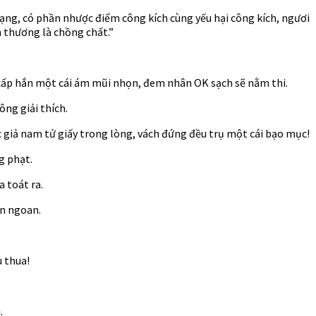
ng, có phần nhược điểm công kích cùng yếu hại công kích, ngươi
n thương là chồng chất.”
 cấp hắn một cái ám mũi nhọn, đem nhân OK sạch sẽ nằm thi.
ng giải thích.
giả nam tử giấy trong lòng, vách đứng đều trụ một cái bạo mục!
g phạt.
a toát ra.
ốn ngoan.
u thua!
.