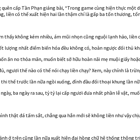
quên cấp Tần Phạn giảng bài, “Trong game cùng hiện thực một dạ
g, liền có thể xuất hiện hai lần thậm chí là gấp ba tổn thương, tổ
cảm thấy không kém nhiều, ám mũi nhọn cũng nguội lạnh hảo, liền
t lượng nhất điểm biến hóa đều không có, hoàn ngược đối thủ khô
ốn ăn no thỏa mãn, muốn biết sở hữu hoàn nãi mẹ muội giấy hoặc 
 ngươi thế nào có thể nói chạy liền chạy? Xem, này chính là trừn
 thi thể trước lần nữa ngồi xuống, đỉnh đầu đối thoại khung lần nữ
gày, ba ngày ra sau, tỷ tỷ lại cấp ngươi đưa nhất phần lễ vật, mu
mình thật đá tấm sắt, chẳng qua hắn mới sẽ không liền như vậy chị
 ảnh ở trên cũng lần nữa xuất hiện đại hồng chữ hệ thống thông tri