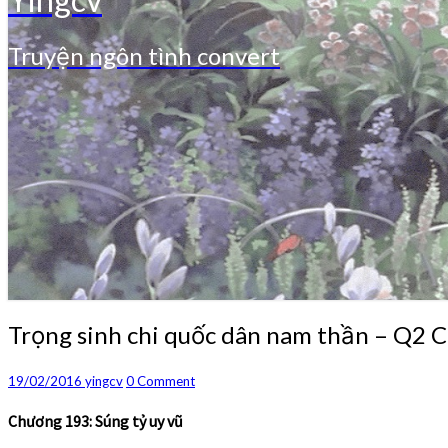
Truyện ngôn tình convert
Trọng
Trọng sinh chi quốc dân nam thần – Q2 
sinh
chi
Comments
19/02/2016
yingcv
0 Comment
quốc
dân
Chương 193: Súng tỷ uy vũ
nam