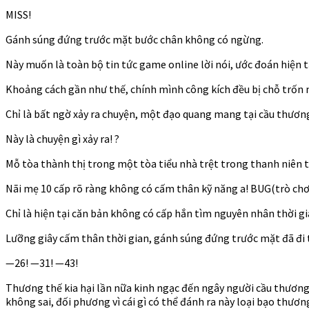
MISS!
Gánh súng đứng trước mặt bước chân không có ngừng.
Này muốn là toàn bộ tin tức game online lời nói, ước đoán hiện t
Khoảng cách gần như thế, chính mình công kích đều bị chỗ trốn mở
Chỉ là bất ngờ xảy ra chuyện, một đạo quang mang tại cầu thương 
Này là chuyện gì xảy ra! ?
Mỗ tòa thành thị trong một tòa tiểu nhà trệt trong thanh niên t
Nãi mẹ 10 cấp rõ ràng không có cấm thân kỹ năng a! BUG(trò chơ
Chỉ là hiện tại căn bản không có cấp hắn tìm nguyên nhân thời gi
Lưỡng giây cấm thân thời gian, gánh súng đứng trước mặt đã đi t
—26! —31! —43!
Thương thế kia hại lần nữa kinh ngạc đến ngây người cầu thương 
không sai, đối phương vì cái gì có thể đánh ra này loại bạo thươn