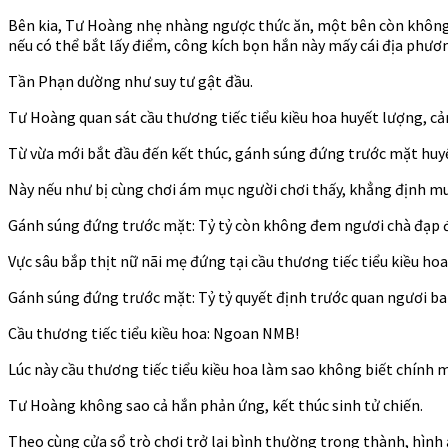
Bên kia, Tư Hoàng nhẹ nhàng ngược thức ăn, một bên còn không 
nếu có thể bắt lấy điểm, công kích bọn hắn này mấy cái địa phươn
Tần Phạn dường như suy tư gật đầu.
Tư Hoàng quan sát cầu thương tiếc tiểu kiều hoa huyết lượng, 
Từ vừa mới bắt đầu đến kết thúc, gánh súng đứng trước mặt huyế
Này nếu như bị cùng chơi ám mục người chơi thấy, khẳng định mu
Gánh súng đứng trước mặt: Tỷ tỷ còn không đem ngươi chà đạp đủ,
Vực sâu bắp thịt nữ nãi mẹ đứng tại cầu thương tiếc tiểu kiều hoa
Gánh súng đứng trước mặt: Tỷ tỷ quyết định trước quan ngươi ba n
Cầu thương tiếc tiểu kiều hoa: Ngoan NMB!
Lúc này cầu thương tiếc tiểu kiều hoa làm sao không biết chính 
Tư Hoàng không sao cả hắn phản ứng, kết thúc sinh tử chiến.
Theo cùng cửa sổ trò chơi trở lại bình thường trong thành, hình