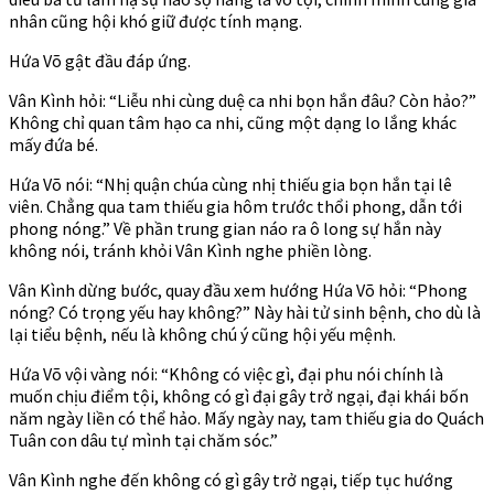
nhân cũng hội khó giữ được tính mạng.
Hứa Võ gật đầu đáp ứng.
Vân Kình hỏi: “Liễu nhi cùng duệ ca nhi bọn hắn đâu? Còn hảo?”
Không chỉ quan tâm hạo ca nhi, cũng một dạng lo lắng khác
mấy đứa bé.
Hứa Võ nói: “Nhị quận chúa cùng nhị thiếu gia bọn hắn tại lê
viên. Chẳng qua tam thiếu gia hôm trước thổi phong, dẫn tới
phong nóng.” Về phần trung gian náo ra ô long sự hắn này
không nói, tránh khỏi Vân Kình nghe phiền lòng.
Vân Kình dừng bước, quay đầu xem hướng Hứa Võ hỏi: “Phong
nóng? Có trọng yếu hay không?” Này hài tử sinh bệnh, cho dù là
lại tiểu bệnh, nếu là không chú ý cũng hội yếu mệnh.
Hứa Võ vội vàng nói: “Không có việc gì, đại phu nói chính là
muốn chịu điểm tội, không có gì đại gây trở ngại, đại khái bốn
năm ngày liền có thể hảo. Mấy ngày nay, tam thiếu gia do Quách
Tuân con dâu tự mình tại chăm sóc.”
Vân Kình nghe đến không có gì gây trở ngại, tiếp tục hướng