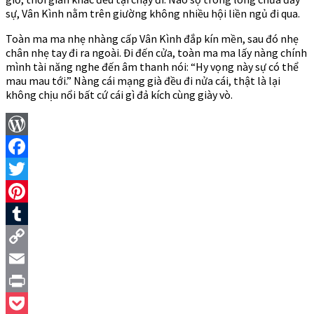
sự, Vân Kình nằm trên giường không nhiều hội liền ngủ đi qua.
Toàn ma ma nhẹ nhàng cấp Vân Kình đắp kín mền, sau đó nhẹ
chân nhẹ tay đi ra ngoài. Đi đến cửa, toàn ma ma lấy nàng chính
mình tài năng nghe đến âm thanh nói: “Hy vọng này sự có thể
mau mau tới.” Nàng cái mạng già đều đi nửa cái, thật là lại
không chịu nổi bất cứ cái gì đả kích cùng giày vò.
WordPress
Facebook
Twitter
Pinterest
Tumblr
Copy
Link
Email
Print