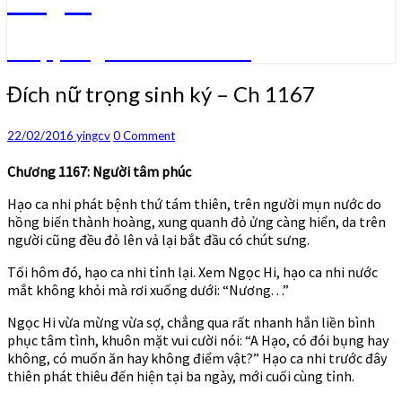
Truyện ngôn tình convert
Đích
Đích nữ trọng sinh ký – Ch 1167
nữ
trọng
Comments
22/02/2016
yingcv
0 Comment
sinh
ký
Chương 1167: Người tâm phúc
–
Ch
Hạo ca nhi phát bệnh thứ tám thiên, trên người mụn nước do
1167
hồng biến thành hoàng, xung quanh đỏ ửng càng hiển, da trên
người cũng đều đỏ lên vả lại bắt đầu có chút sưng.
Tối hôm đó, hạo ca nhi tỉnh lại. Xem Ngọc Hi, hạo ca nhi nước
mắt không khỏi mà rơi xuống dưới: “Nương. . .”
Ngọc Hi vừa mừng vừa sợ, chẳng qua rất nhanh hắn liền bình
phục tâm tình, khuôn mặt vui cười nói: “A Hạo, có đói bụng hay
không, có muốn ăn hay không điểm vật?” Hạo ca nhi trước đây
thiên phát thiêu đến hiện tại ba ngày, mới cuối cùng tỉnh.