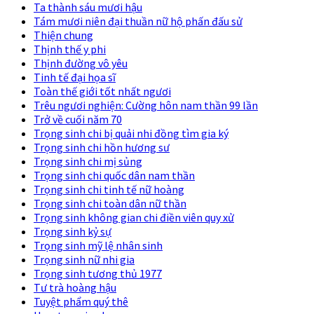
Ta thành sáu mươi hậu
Tám mươi niên đại thuần nữ hộ phấn đấu sử
Thiện chung
Thịnh thế y phi
Thịnh đường vô yêu
Tinh tế đại họa sĩ
Toàn thế giới tốt nhất ngươi
Trêu ngươi nghiện: Cường hôn nam thần 99 lần
Trở về cuối năm 70
Trọng sinh chi bị quải nhi đồng tìm gia ký
Trọng sinh chi hồn hương sư
Trọng sinh chi mị sủng
Trọng sinh chi quốc dân nam thần
Trọng sinh chi tinh tế nữ hoàng
Trọng sinh chi toàn dân nữ thần
Trọng sinh không gian chi điền viên quy xử
Trọng sinh kỷ sự
Trọng sinh mỹ lệ nhân sinh
Trọng sinh nữ nhi gia
Trọng sinh tương thủ 1977
Tư trà hoàng hậu
Tuyệt phẩm quý thê