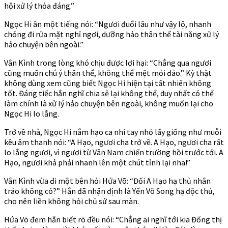
hội xử lý thỏa đáng.”
Ngọc Hi ân một tiếng nói: “Ngươi đuổi lâu như vậy lộ, nhanh
chóng đi rửa mặt nghỉ ngơi, dưỡng hảo thân thể tài năng xử lý
hảo chuyện bên ngoài.”
Vân Kình trong lòng khó chịu được lợi hại: “Chẳng qua ngươi
cũng muốn chú ý thân thể, không thể mệt mỏi đảo.” Kỳ thật
không dùng xem cũng biết Ngọc Hi hiện tại tất nhiên không
tốt. Đáng tiếc hắn nghĩ chia sẻ lại không thể, duy nhất có thể
làm chính là xử lý hảo chuyện bên ngoài, không muốn lại cho
Ngọc Hi lo lắng.
Trở về nhà, Ngọc Hi nắm hạo ca nhi tay nhỏ lấy giống như muỗi
kêu âm thanh nói: “A Hạo, ngươi cha trở về. A Hạo, ngươi cha rất
lo lắng ngươi, vì ngươi từ Vân Nam chiến trường hồi trước tới. A
Hạo, ngươi khả phải nhanh lên một chút tỉnh lại nha!”
Vân Kình vừa đi một bên hỏi Hứa Võ: “Đối A Hạo hạ thủ nhân
trảo không có?” Hắn đã nhận định là Yến Vô Song hạ độc thủ,
cho nên liền không hỏi chủ sử sau màn.
Hứa Võ đem hắn biết rõ đều nói: “Chẳng ai nghĩ tới kia Đổng thị