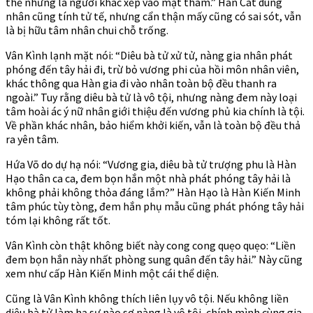
thế nhưng là người khác xếp vào mật thám.” Hàn Cát dùng
nhân cũng tính tử tế, nhưng cẩn thận mấy cũng có sai sót, vẫn
là bị hữu tâm nhân chui chỗ trống.
Vân Kình lạnh mặt nói: “Diêu bà tử xử tử, nàng gia nhân phát
phóng đến tây hải đi, trừ bỏ vương phi của hồi môn nhân viên,
khác thông qua Hàn gia đi vào nhân toàn bộ đều thanh ra
ngoài.” Tuy rằng diêu bà tử là vô tội, nhưng nàng đem này loại
tâm hoài ác ý nữ nhân giới thiệu đến vương phủ kia chính là tội.
Về phần khác nhân, bảo hiểm khởi kiến, vẫn là toàn bộ đều thả
ra yên tâm.
Hứa Võ do dự hạ nói: “Vương gia, diêu bà tử trượng phu là Hàn
Hạo thân ca ca, đem bọn hắn một nhà phát phóng tây hải là
không phải không thỏa đáng lắm?” Hàn Hạo là Hàn Kiến Minh
tâm phúc tùy tòng, đem hắn phụ mẫu cũng phát phóng tây hải
tóm lại không rất tốt.
Vân Kình còn thật không biết này cong cong quẹo quẹo: “Liền
đem bọn hắn này nhất phòng sung quân đến tây hải.” Này cũng
xem như cấp Hàn Kiến Minh một cái thể diện.
Cũng là Vân Kình không thích liên lụy vô tội. Nếu không liền
diêu bà tử làm hạ sự nào sợ nàng là vô tội, chính mình cùng gia