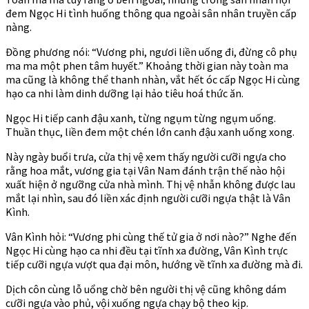
đem Ngọc Hi tình huống thông qua ngoài sân nhân truyền cấp
nàng.
Đồng phương nói: “Vương phi, ngươi liền uống đi, đừng cô phụ
ma ma một phen tâm huyết.” Khoảng thời gian này toàn ma
ma cũng là không thể thanh nhàn, vắt hết óc cấp Ngọc Hi cùng
hạo ca nhi làm dinh dưỡng lại hảo tiêu hoá thức ăn.
Ngọc Hi tiếp canh đậu xanh, từng ngụm từng ngụm uống.
Thuần thục, liền đem một chén lớn canh đậu xanh uống xong.
Này ngày buổi trưa, cửa thị vệ xem thấy người cưỡi ngựa cho
rằng hoa mắt, vương gia tại Vân Nam đánh trận thế nào hội
xuất hiện ở ngưỡng cửa nhà mình. Thị vệ nhẫn không được lau
mắt lại nhìn, sau đó liền xác định người cưỡi ngựa thật là Vân
Kình.
Vân Kình hỏi: “Vương phi cùng thế tử gia ở nơi nào?” Nghe đến
Ngọc Hi cùng hạo ca nhi đều tại tĩnh xa đường, Vân Kình trực
tiếp cưỡi ngựa vượt qua đại môn, hướng về tĩnh xa đường mà đi.
Dịch côn cùng lỗ uổng chờ bên người thị vệ cũng không dám
cưỡi ngựa vào phủ, vội xuống ngựa chạy bộ theo kịp.