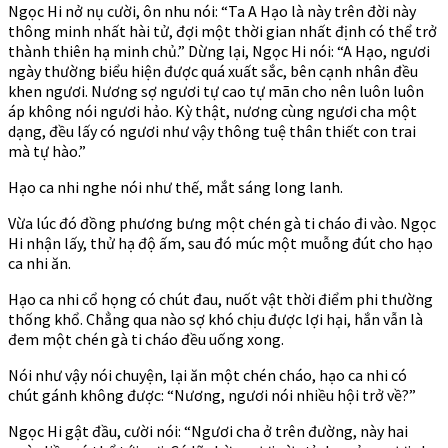
Ngọc Hi nở nụ cười, ôn nhu nói: “Ta A Hạo là này trên đời này
thông minh nhất hài tử, đợi một thời gian nhất định có thể trở
thành thiên hạ minh chủ.” Dừng lại, Ngọc Hi nói: “A Hạo, ngươi
ngày thường biểu hiện được quá xuất sắc, bên cạnh nhân đều
khen ngươi. Nương sợ ngươi tự cao tự mãn cho nên luôn luôn
áp không nói ngươi hảo. Kỳ thật, nương cùng ngươi cha một
dạng, đều lấy có ngươi như vậy thông tuệ thân thiết con trai
mà tự hào.”
Hạo ca nhi nghe nói như thế, mắt sáng long lanh.
Vừa lúc đó đồng phương bưng một chén gà ti cháo đi vào. Ngọc
Hi nhận lấy, thử hạ độ ấm, sau đó múc một muỗng đút cho hạo
ca nhi ăn.
Hạo ca nhi cổ họng có chút đau, nuốt vật thời điểm phi thường
thống khổ. Chẳng qua nào sợ khó chịu được lợi hại, hắn vẫn là
đem một chén gà ti cháo đều uống xong.
Nói như vậy nói chuyện, lại ăn một chén cháo, hạo ca nhi có
chút gánh không được: “Nương, ngươi nói nhiều hội trở về?”
Ngọc Hi gật đầu, cười nói: “Ngươi cha ở trên đường, này hai