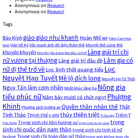
Anonymous
on
Request
Anonymous
on
Request
Tags
giảo giảo như khanh
Hoàn Nhĩ wr
Bảo Kính
Hàm Can Hoa
Hàn Võ Ký
khuynh thế sủng thê
hắc manh ảnh đế diệu thám thê
Sinh
Làng giải trí chi
khuyển khuyển
Khuyển yêu giáng lâm đậu cá thê
nữ vương tại thượng
Lâm gia có
Làng giải trí đầu đề
Lục
nữ dị thế trở về
Lục linh thời quang tiếu
Nguyệt Hạo Tuyết
Mê lộ đích long
Nguyệt Hạ Tứ Thời
Nông gia
Ngụy Tấn làm cơm nhân
Nhất khúc lăng ba
tiểu phúc nữ
Phượng
Năm bảy mươi có chút ngọt
Khinh
Quyền thần nhàn thê
Thất
Phượng sách trường an
thủy thiên triệt
Tinh Thảo
Thịnh thế y phi
Triêm Y
Ti tửu ngư
trọng
Trọng sinh chi hồn hương sư
Trăn Thiện
trọng sinh chi mị sủng
sinh chi quốc dân nam thần
trọng sinh chi tinh tế nữ
Trọng sinh chi toàn dân nữ thần
hoàng
trọng sinh không gian chi