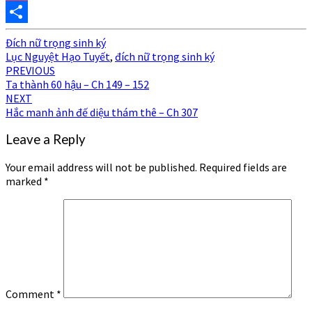
Pocket
Share
Đích nữ trọng sinh ký
Lục Nguyệt Hạo Tuyết
,
đích nữ trọng sinh ký
Post
PREVIOUS
Ta thành 60 hậu – Ch 149 – 152
navigation
NEXT
Hắc manh ảnh đế diệu thám thê – Ch 307
Leave a Reply
Your email address will not be published.
Required fields are
marked
*
Comment
*