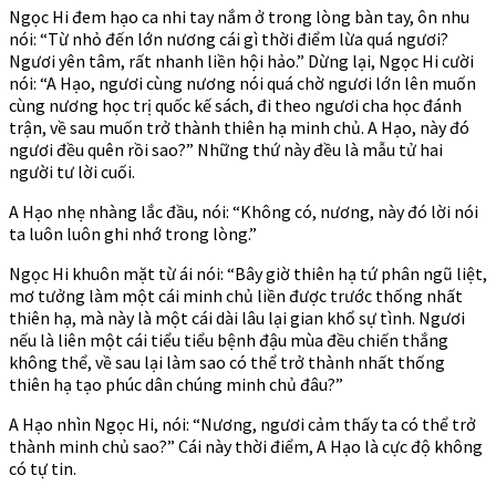
Ngọc Hi đem hạo ca nhi tay nắm ở trong lòng bàn tay, ôn nhu
nói: “Từ nhỏ đến lớn nương cái gì thời điểm lừa quá ngươi?
Ngươi yên tâm, rất nhanh liền hội hảo.” Dừng lại, Ngọc Hi cười
nói: “A Hạo, ngươi cùng nương nói quá chờ ngươi lớn lên muốn
cùng nương học trị quốc kế sách, đi theo ngươi cha học đánh
trận, về sau muốn trở thành thiên hạ minh chủ. A Hạo, này đó
ngươi đều quên rồi sao?” Những thứ này đều là mẫu tử hai
người tư lời cuối.
A Hạo nhẹ nhàng lắc đầu, nói: “Không có, nương, này đó lời nói
ta luôn luôn ghi nhớ trong lòng.”
Ngọc Hi khuôn mặt từ ái nói: “Bây giờ thiên hạ tứ phân ngũ liệt,
mơ tưởng làm một cái minh chủ liền được trước thống nhất
thiên hạ, mà này là một cái dài lâu lại gian khổ sự tình. Ngươi
nếu là liên một cái tiểu tiểu bệnh đậu mùa đều chiến thắng
không thể, về sau lại làm sao có thể trở thành nhất thống
thiên hạ tạo phúc dân chúng minh chủ đâu?”
A Hạo nhìn Ngọc Hi, nói: “Nương, ngươi cảm thấy ta có thể trở
thành minh chủ sao?” Cái này thời điểm, A Hạo là cực độ không
có tự tin.