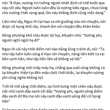
nói: “A Hạo, nương tin tưởng ngươi nhất định có thể bước qua
này cốt yếu. Ngươi luôn luôn đều là nương kiêu ngạo, chưa từng
cho nương thất vọng quá, lần này khẳng định cũng một dạng.”
Liền như vậy, Ngọc Hi tại hạo ca nhi giường vừa nói chuyện, nói
được cổ họng khô ráo, thanh âm nói chuyện đều khàn khàn.
Đồng phương khó chịu được lợi hại, khuyên nhủ: “Vương phi,
ngươi nghỉ ngơi hạ đi!”
Ngọc Hi cái này thời điểm nơi nào bằng lòng tránh đi, nói: “Ta
như vậy luôn luôn cùng A Hạo nói chuyện, nàng liền biết ta tại
bên cạnh hắn, như vậy hắn liền sẽ không sợ hãi.”
Đồng phương môi mấp máy hạ, chẳng qua cuối cùng không có
lại khuyên. Hiện tại đến mấu chốt thời khắc, lại khuyên vương
phi cũng nghe không lọt.
Trời tờ mờ sáng thời điểm, lại tình bưng một chén nấu được
nát nhừ canh đậu xanh tới đây: “Vương phi, ngươi uống điểm
đậu xanh đi! Ma ma nói này canh đậu xanh uống đối cổ họng
hảo.”
Toàn ma ma tuy rằng ở bên ngoài, nhưng trong sân nhân hội