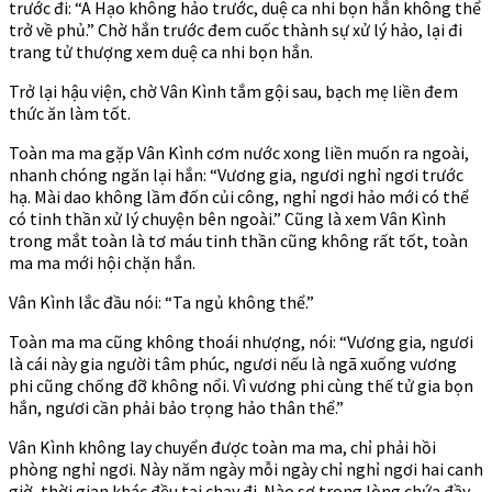
trước đi: “A Hạo không hảo trước, duệ ca nhi bọn hắn không thể
trở về phủ.” Chờ hắn trước đem cuốc thành sự xử lý hảo, lại đi
trang tử thượng xem duệ ca nhi bọn hắn.
Trở lại hậu viện, chờ Vân Kình tắm gội sau, bạch mẹ liền đem
thức ăn làm tốt.
Toàn ma ma gặp Vân Kình cơm nước xong liền muốn ra ngoài,
nhanh chóng ngăn lại hắn: “Vương gia, ngươi nghỉ ngơi trước
hạ. Mài dao không lầm đốn củi công, nghỉ ngơi hảo mới có thể
có tinh thần xử lý chuyện bên ngoài.” Cũng là xem Vân Kình
trong mắt toàn là tơ máu tinh thần cũng không rất tốt, toàn
ma ma mới hội chặn hắn.
Vân Kình lắc đầu nói: “Ta ngủ không thể.”
Toàn ma ma cũng không thoái nhượng, nói: “Vương gia, ngươi
là cái này gia người tâm phúc, ngươi nếu là ngã xuống vương
phi cũng chống đỡ không nổi. Vì vương phi cùng thế tử gia bọn
hắn, ngươi cần phải bảo trọng hảo thân thể.”
Vân Kình không lay chuyển được toàn ma ma, chỉ phải hồi
phòng nghỉ ngơi. Này năm ngày mỗi ngày chỉ nghỉ ngơi hai canh
giờ, thời gian khác đều tại chạy đi. Nào sợ trong lòng chứa đầy