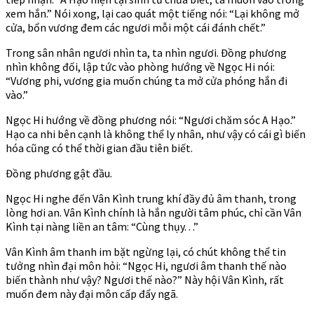
xem hắn.” Nói xong, lại cao quát một tiếng nói: “Lại không mở
cửa, bổn vương đem các ngươi mỗi một cái đánh chết.”
Trong sân nhân ngươi nhìn ta, ta nhìn ngươi. Đồng phương
nhìn không đối, lập tức vào phòng hướng về Ngọc Hi nói:
“Vương phi, vương gia muốn chúng ta mở cửa phóng hắn đi
vào.”
Ngọc Hi hướng về đồng phương nói: “Ngươi chăm sóc A Hạo.”
Hạo ca nhi bên cạnh là không thể ly nhân, như vậy có cái gì biến
hóa cũng có thể thời gian đầu tiên biết.
Đồng phương gật đầu.
Ngọc Hi nghe đến Vân Kình trung khí đầy đủ âm thanh, trong
lòng hơi an. Vân Kình chính là hắn người tâm phúc, chỉ cần Vân
Kình tại nàng liền an tâm: “Cùng thụy. . .”
Vân Kình âm thanh im bặt ngừng lại, có chút không thể tin
tưởng nhìn đại môn hỏi: “Ngọc Hi, ngươi âm thanh thế nào
biến thành như vậy? Ngươi thế nào?” Này hội Vân Kình, rất
muốn đem này đại môn cấp đẩy ngã.