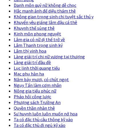
Danh môn quý nữ không dễ chọc
Hắc manh ảnh đế diệu thám thê
Không gian trọng sinh chi tuyệt sắc thú y
Khuyển yêu giáng lâm đậu cá thê
Khuynh thế sủng thê
Kinh môn phong nguyệt
Lâm gia có nữ dị thế trở về
Lâm Thanh trọng sinh ký
Lâm thị vinh hoa
Làng giải trí chi nữ vương tại thượng
Làng giải trí đầu đề
Lục linh thời quang tiếu
Mạc phụ hàn hạ
Năm bảy mươi, có chút ngọt
Ngụy Tấn làm cơm nhân
Nông gia tiểu phúc nữ
Pháo hôi công lược
Phượng sách Trường An
Quyền thần nhàn thê
Sư huynh luôn luôn muốn nở hoa
Ta có đặc thù câu thông kỹ xảo
Ta có đặc thù đi ngủ kỹ xảo