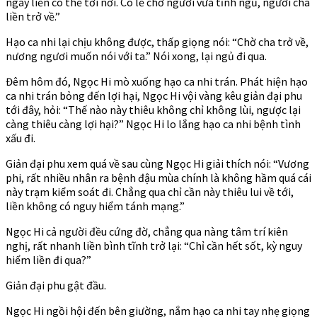
ngày liền có thể tới nơi. Có lẽ chờ ngươi vừa tỉnh ngủ, ngươi cha
liền trở về.”
Hạo ca nhi lại chịu không được, thấp giọng nói: “Chờ cha trở về,
nương ngươi muốn nói với ta.” Nói xong, lại ngủ đi qua.
Đêm hôm đó, Ngọc Hi mò xuống hạo ca nhi trán. Phát hiện hạo
ca nhi trán bỏng đến lợi hại, Ngọc Hi vội vàng kêu giản đại phu
tới đây, hỏi: “Thế nào này thiêu không chỉ không lùi, ngược lại
càng thiêu càng lợi hại?” Ngọc Hi lo lắng hạo ca nhi bệnh tình
xấu đi.
Giản đại phu xem quá về sau cùng Ngọc Hi giải thích nói: “Vương
phi, rất nhiều nhân ra bệnh đậu mùa chính là không hầm quá cái
này trạm kiểm soát đi. Chẳng qua chỉ cần này thiêu lui về tới,
liền không có nguy hiểm tánh mạng.”
Ngọc Hi cả người đều cứng đờ, chẳng qua nàng tâm trí kiên
nghị, rất nhanh liền bình tĩnh trở lại: “Chỉ cần hết sốt, kỳ nguy
hiểm liền đi qua?”
Giản đại phu gật đầu.
Ngọc Hi ngồi hội đến bên giường, nắm hạo ca nhi tay nhẹ giọng