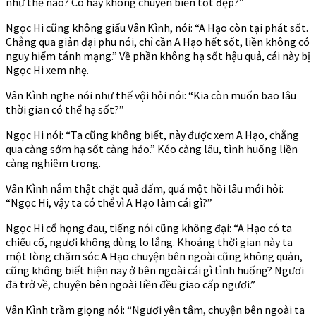
như thế nào? Có hay không chuyển biến tốt đẹp?”
Ngọc Hi cũng không giấu Vân Kình, nói: “A Hạo còn tại phát sốt.
Chẳng qua giản đại phu nói, chỉ cần A Hạo hết sốt, liền không có
nguy hiểm tánh mạng.” Về phần không hạ sốt hậu quả, cái này bị
Ngọc Hi xem nhẹ.
Vân Kình nghe nói như thế vội hỏi nói: “Kia còn muốn bao lâu
thời gian có thể hạ sốt?”
Ngọc Hi nói: “Ta cũng không biết, này được xem A Hạo, chẳng
qua càng sớm hạ sốt càng hảo.” Kéo càng lâu, tình huống liền
càng nghiêm trọng.
Vân Kình nắm thật chặt quả đấm, quá một hồi lâu mới hỏi:
“Ngọc Hi, vậy ta có thể vì A Hạo làm cái gì?”
Ngọc Hi cổ họng đau, tiếng nói cũng không đại: “A Hạo có ta
chiếu cố, ngươi không dùng lo lắng. Khoảng thời gian này ta
một lòng chăm sóc A Hạo chuyện bên ngoài cũng không quản,
cũng không biết hiện nay ở bên ngoài cái gì tình huống? Ngươi
đã trở về, chuyện bên ngoài liền đều giao cấp ngươi.”
Vân Kình trầm giọng nói: “Ngươi yên tâm, chuyện bên ngoài ta