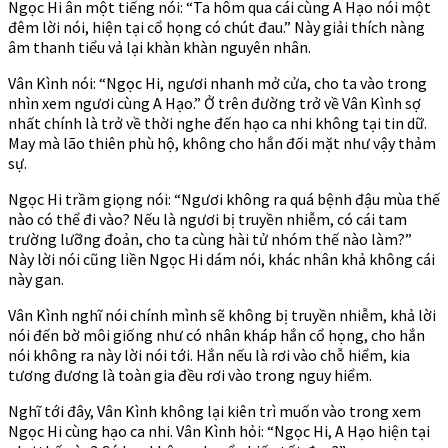
Ngọc Hi ân một tiếng nói: “Ta hôm qua cái cùng A Hạo nói một
đêm lời nói, hiện tại cổ họng có chút đau.” Này giải thích nàng
âm thanh tiểu vả lại khàn khàn nguyên nhân.
Vân Kình nói: “Ngọc Hi, ngươi nhanh mở cửa, cho ta vào trong
nhìn xem ngươi cùng A Hạo.” Ở trên đường trở về Vân Kình sợ
nhất chính là trở về thời nghe đến hạo ca nhi không tại tin dữ.
May mà lão thiên phù hộ, không cho hắn đối mặt như vậy thảm
sự.
Ngọc Hi trầm giọng nói: “Ngươi không ra quá bệnh đậu mùa thế
nào có thể đi vào? Nếu là ngươi bị truyền nhiễm, có cái tam
trường lưỡng đoản, cho ta cùng hài tử nhóm thế nào làm?”
Này lời nói cũng liền Ngọc Hi dám nói, khác nhân khả không cái
này gan.
Vân Kình nghĩ nói chính mình sẽ không bị truyền nhiễm, khả lời
nói đến bờ môi giống như có nhân kháp hắn cổ họng, cho hắn
nói không ra này lời nói tới. Hắn nếu là rơi vào chỗ hiểm, kia
tương đương là toàn gia đều rơi vào trong nguy hiểm.
Nghĩ tới đây, Vân Kình không lại kiên trì muốn vào trong xem
Ngọc Hi cùng hạo ca nhi. Vân Kình hỏi: “Ngọc Hi, A Hạo hiện tại