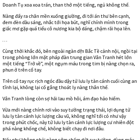
Doanh Tụ xoa xoa trán, than thở một tiếng, ngủ không thể.
Nàng đẩy ra chăn mền xuống giường, đi tới án thư bên cạnh,
đem đèn dầu sáng, nhắc tới họa bút, nghĩ chính mình trong
giấc mơ gặp quá tiểu cô nương kia bộ dáng, chậm rãi họa lên.
. . .
Cùng thời khắc đó, bên ngoài ngàn dặm Bắc Tề cảnh nội, ngồi tại
trong phòng lớn mặt pháp đàn trung gian Vân Tranh hét lớn
một tiếng “Trở về”, một ngụm máu trong tim bị nàng chọn ra,
phun ở trên cổ tay.
Trên cổ tay rục rịch ngóc đầu dậy tử lưu ly tàn cánh cuối cùng an
tĩnh lại, không lại cố gắng thoát ly nàng thân thể.
Vân Tranh lòng còn sợ hãi lau mồ hôi, ám đạo hảo hiểm.
Vừa mới nàng chính rơi vào suy tưởng trạng thái, lợi dụng tử
lưu ly tàn cánh lực lượng cầu vũ, không nghĩ tới có như vậy
trong phút chốc, này tử lưu ly tàn cánh lực lượng cư nhiên đột
phá nàng khống chế, không biết chạy đi nơi đâu.
Nếu như không phải nàng sớm chấm dứt suy tưởng, dùng máu