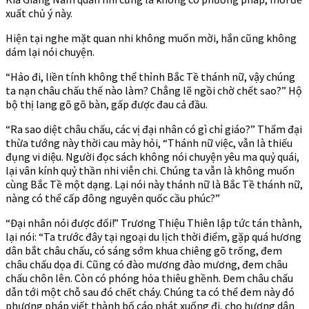
xuất chủ ý này.
Hiện tại nghe mặt quan nhi không muốn mời, hắn cũng không
dám lại nói chuyện.
“Hảo đi, liền tính không thể thỉnh Bắc Tề thánh nữ, vậy chúng
ta nạn châu chấu thế nào làm? Chẳng lẽ ngồi chờ chết sao?” Hộ
bộ thị lang gõ gõ bàn, gấp được đau cả đầu.
“Ra sao diệt châu chấu, các vị đại nhân có gì chỉ giáo?” Thẩm đại
thừa tướng này thời cau mày hỏi, “Thánh nữ việc, vẫn là thiếu
đụng vi diệu. Người đọc sách không nói chuyện yêu ma quỷ quái,
lại vân kính quỷ thần nhi viễn chi. Chúng ta vẫn là không muốn
cùng Bắc Tề một dạng. Lại nói này thánh nữ là Bắc Tề thánh nữ,
nàng có thể cấp đông nguyên quốc cầu phúc?”
“Đại nhân nói được đối!” Trương Thiệu Thiên lập tức tán thành,
lại nói: “Ta trước đây tại ngoại du lịch thời điểm, gặp quá hương
dân bắt châu chấu, có sáng sớm khua chiêng gõ trống, đem
châu chấu dọa đi. Cũng có đào mương đào mương, đem châu
chấu chôn lên. Còn có phóng hỏa thiêu ghềnh. Đem châu chấu
dẫn tới một chỗ sau đó chết cháy. Chúng ta có thể đem này đó
phương pháp viết thành bố cáo phát xuống đi, cho hương dân