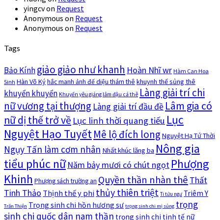
yingcv
on
Request
Anonymous
on
Request
Anonymous
on
Request
Tags
giảo giảo như khanh
Hoàn Nhĩ wr
Bảo Kính
Hàm Can Hoa
Hàn Võ Ký
khuynh thế sủng thê
hắc manh ảnh đế diệu thám thê
Sinh
Làng giải trí chi
khuyển khuyển
Khuyển yêu giáng lâm đậu cá thê
nữ vương tại thượng
Lâm gia có
Làng giải trí đầu đề
Lục
nữ dị thế trở về
Lục linh thời quang tiếu
Nguyệt Hạo Tuyết
Mê lộ đích long
Nguyệt Hạ Tứ Thời
Nông gia
Ngụy Tấn làm cơm nhân
Nhất khúc lăng ba
tiểu phúc nữ
Phượng
Năm bảy mươi có chút ngọt
Khinh
Quyền thần nhàn thê
Thất
Phượng sách trường an
thủy thiên triệt
Tinh Thảo
Thịnh thế y phi
Triêm Y
Ti tửu ngư
trọng
Trọng sinh chi hồn hương sư
Trăn Thiện
trọng sinh chi mị sủng
sinh chi quốc dân nam thần
trọng sinh chi tinh tế nữ