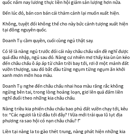
quốc năm nay lương thực liền hội giảm sản lượng hơn nửa.
Đến lúc đó, bán con bán cái thảm cảnh lại muốn xuất hiện.
Không, tuyệt đối không thể cho này bức cảnh tượng xuất hiện
tại đông nguyên quốc.
Doanh Tụ cầm quyền, cuối cùng ngủ thật say.
Có lẽ là nàng ngủ trước đối cái này châu chấu vấn đề nghĩ được
quá đầu nhập, ngủ sau đó. Nàng cư nhiên mơ thấy kia ùn ùn kéo
đến châu chấu ô áp áp từ chân trời bay tới, rơi ở một mảnh đất
vườn thượng, sau đó bắt đầu từng ngụm từng ngụm ăn khởi
xanh mơn mởn hoa màu.
Doanh Tụ nghe đến châu chấu nhai hoa màu răng rắc không
ngừng bên tai, trong lòng hoảng loạn, giơ lên quả đấm liền
nghĩ đuổi theo những kia châu chấu.
Nàng triều kia phiến châu chấu bao phủ đất vườn chạy tới, kêu
to: “Các ngươi là từ đâu tới đây? ! Vừa mới trải qua lũ lụt địa
phương ra sao hội có nạn châu chấu? !”
Liền tại nàng la to gào thét trung, nàng phát hiện những kia