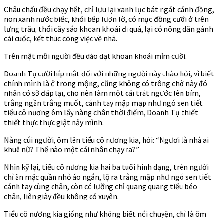
Châu chấu đều chạy hết, chỉ lưu lại xanh lục bát ngát cánh đồng,
non xanh nước biếc, khói bếp lượn lờ, có mục đồng cưỡi ở trên
lưng trâu, thổi cây sáo khoan khoái đi quá, lại có nông dân gánh
cái cuốc, kết thúc công việc về nhà.
Trên mặt mỗi người đều dào dạt khoan khoái mỉm cười.
Doanh Tụ cười híp mắt đối với những người này chào hỏi, vì biết
chính mình là ở trong mộng, cũng không có trông chờ này đó
nhân có sở đáp lại, cho nên làm một cái trát ngước lên bím,
trắng ngần trắng muốt, cánh tay mập mạp như ngó sen tiết
tiểu cô nương ôm lấy nàng chân thời điểm, Doanh Tụ thiết
thiết thực thực giật nảy mình.
Nàng cúi người, ôm lên tiểu cô nương kia, hỏi: “Ngươi là nhà ai
khuê nữ? Thế nào một cái nhân chạy ra?”
Nhìn kỹ lại, tiểu cô nương kia hai ba tuổi hình dạng, trên người
chỉ ăn mặc quần nhỏ áo ngắn, lộ ra trắng mập như ngó sen tiết
cánh tay cùng chân, còn có lưỡng chỉ quang quang tiểu béo
chân, liên giày đều không có xuyên.
Tiểu cô nương kia giống như không biết nói chuyện, chỉ là ôm