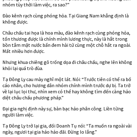
nhóm tùy thời làm việc, ra sao?”
Đào kênh rạch cùng phóng hỏa. Tại Giang Nam khẳng định là
không được.
Châu chấu tai họa là hoa màu, đào kênh rạch cùng phóng hỏa,
tổn thương được là chính mình lương thực, này là hắt trong
bồn tắm mặt nước bẩn đem hài tử cùng một chỗ hắt ra ngoài.
Mất nhiều hơn được.
Nhưng khua chiêng gõ trống dọa đi châu chấu, nghe lên không
khỏi lại quá trò đùa.
Tạ Đông Ly cau mày nghĩ một lát. Nói: “Trước tiên có thể ra bố
cáo nhân, cho hương dân nhóm chính mình trước dự bị. Ta trở
về lại lục lọi thư, nhìn xem có thể hay không tìm đến càng hảo
diệt châu chấu phương pháp.”
Đại gia nghị định này sự, bàn bạc hảo phân công. Liền từng
người làm việc.
Tạ Đông Ly trở lại gia, đối Doanh Tụ nói: “Ta muốn ra ngoài vài
ngày, ngươi tại gia hảo hảo đãi. Đừng lo lắng.”