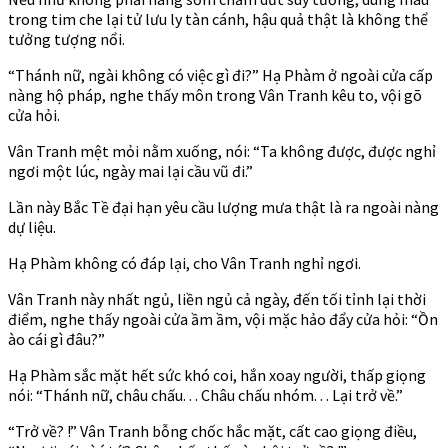
trong tim che lại tử lưu ly tàn cánh, hậu quả thật là không thể
tưởng tượng nổi.
“Thánh nữ, ngài không có việc gì đi?” Hạ Phàm ở ngoài cửa cấp
nàng hộ pháp, nghe thấy môn trong Vân Tranh kêu to, vội gõ
cửa hỏi.
Vân Tranh mệt mỏi nằm xuống, nói: “Ta không được, được nghỉ
ngơi một lúc, ngày mai lại cầu vũ đi.”
Lần này Bắc Tề đại hạn yêu cầu lượng mưa thật là ra ngoài nàng
dự liệu.
Hạ Phàm không có đáp lại, cho Vân Tranh nghỉ ngơi.
Vân Tranh này nhất ngủ, liền ngủ cả ngày, đến tối tỉnh lại thời
điểm, nghe thấy ngoài cửa ầm ầm, vội mặc hảo đẩy cửa hỏi: “Ồn
ào cái gì đâu?”
Hạ Phàm sắc mặt hết sức khó coi, hắn xoay người, thấp giọng
nói: “Thánh nữ, châu chấu. . . Châu chấu nhóm. . . Lại trở về.”
“Trở về? !” Vân Tranh bỗng chốc hắc mặt, cất cao giọng điều,