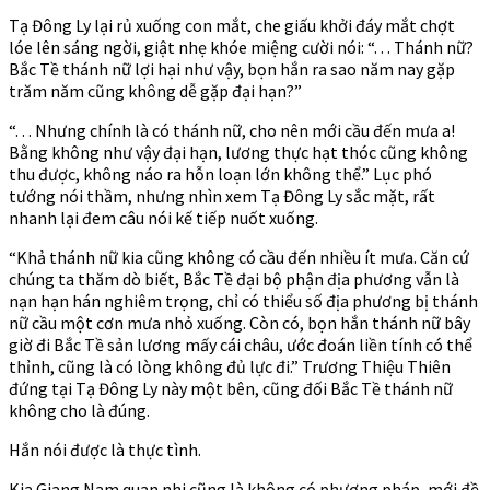
Tạ Đông Ly lại rủ xuống con mắt, che giấu khởi đáy mắt chợt
lóe lên sáng ngời, giật nhẹ khóe miệng cười nói: “. . . Thánh nữ?
Bắc Tề thánh nữ lợi hại như vậy, bọn hắn ra sao năm nay gặp
trăm năm cũng không dễ gặp đại hạn?”
“. . . Nhưng chính là có thánh nữ, cho nên mới cầu đến mưa a!
Bằng không như vậy đại hạn, lương thực hạt thóc cũng không
thu được, không náo ra hỗn loạn lớn không thể.” Lục phó
tướng nói thầm, nhưng nhìn xem Tạ Đông Ly sắc mặt, rất
nhanh lại đem câu nói kế tiếp nuốt xuống.
“Khả thánh nữ kia cũng không có cầu đến nhiều ít mưa. Căn cứ
chúng ta thăm dò biết, Bắc Tề đại bộ phận địa phương vẫn là
nạn hạn hán nghiêm trọng, chỉ có thiểu số địa phương bị thánh
nữ cầu một cơn mưa nhỏ xuống. Còn có, bọn hắn thánh nữ bây
giờ đi Bắc Tề sản lương mấy cái châu, ước đoán liền tính có thể
thỉnh, cũng là có lòng không đủ lực đi.” Trương Thiệu Thiên
đứng tại Tạ Đông Ly này một bên, cũng đối Bắc Tề thánh nữ
không cho là đúng.
Hắn nói được là thực tình.
Kia Giang Nam quan nhi cũng là không có phương pháp, mới đề