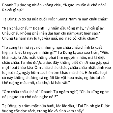
Doanh Tụ đương nhiên không chịu, “Ngươi muốn đi chỗ nào?
Ra cái gì sự?”
Tạ Đông Ly do dự nửa buổi. Nói: “Giang Nam ra nạn châu chấu.”
“Nạn châu chấu?” Doanh Tụ nhăn đầu lông mày, “Vì cái gì a?
Châu chấu không phải nên đại hạn chi năm xuất hiện sao?
Chúng ta năm nay lũ lụt vừa quá, nơi nào tới châu chấu?”
“Ta cũng là như vậy nói, nhưng nạn châu chấu chính là xuất
hiện, ai biết là nguyên nhân gì?” Tạ Đông Ly xoa xoa trán, “Việc
khẩn cấp trước mắt không phải tìm nguyên nhân, mà là diệt
châu chấu. Ta nhớ được trước đây không biết ở nơi nào gặp quá
một loại thảo kêu ‘Ôm châu chấu thảo’, châu chấu nhất dính vào
loại cỏ này, ngày hôm sau liền ôm thảo mà chết. Hơn nữa loại
cỏ này không thương cả người lẫn vật hoa màu, ngược lại có
thể ruộng màu mỡ, xác thực là hảo vật.”
“Ôm châu chấu thảo?” Doanh Tụ ngẫm nghĩ, “Chưa từng nghe
nói, ngươi từ chỗ nào nghe nói?”
Tạ Đông Ly trầm mặc nửa buổi, lắc lắc đầu, “Tại Thịnh gia Dược
Vương cốc đọc sách, trong lúc vô tình xem thấy.”