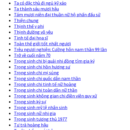
Ta có đặc thù đi ngủ kỹ xảo
Ta thành sáu mươi hậu
Tám mươi niên đại thuần nữ hộ phấn đấu sử
Thiện chung
Thịnh thế y phi
Thịnh đường vô yêu
Tinh tế đại họa sĩ
Toàn thế giới tốt nhất ngươi
Trêu ngươi nghiện: Cường hôn nam thần 99 lần
Trở về cuối năm 70
Trọng sinh chi bị quải nhi đồng tìm gia ký
Trọng sinh chi hồn hương sư
Trọng sinh chi mị sủng
Trọng sinh chi quốc dân nam thần
Trọng sinh chi tinh tế nữ hoàng
Trọng sinh chi toàn dân nữ thần
Trọng sinh không gian chi điền viên quy xử
Trọng sinh kỷ sự
Trọng sinh mỹ lệ nhân sinh
Trọng sinh nữ nhi gia
Trọng sinh tương thủ 1977
Tư trà hoàng hậu