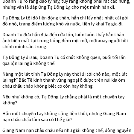
Doanh Tụ rõ ràng đạo lý này, tuy rằng không phải rất cao hứng,
nhưng vẫn là đáp ứng Tạ Đông Ly, cho một mình hắn đi.
Tạ Đông Ly tối đó liền động thân, hắn chỉ lấy nhặt nhất cái gói
đồ nhỏ, trang điểm lương khô và nước, liền ly khai Tạ gia đi.
Doanh Tụ đưa hắn đưa đến cửa lớn, luôn luôn thấy hắn thân
ảnh biến mất tại trong bóng đêm mịt mờ, mới xoay người hồi
chính mình sân trong.
Tạ Đông Ly đi sau, Doanh Tụ có chút không quen, buổi tối lăn
qua lộn lại ngủ không thể.
Nàng một lát tính Tạ Đông Ly này thời đi tới chỗ nào, một lát
lại nghĩ Bắc Tề kinh thành vùng ngoại ô dược trên núi kia ôm
châu chấu thảo không biết có còn hay không.
Nếu như không có, Tạ Đông Ly chẳng phải là một chuyến tay
không?
Hắn một chuyến tay không cũng liền thôi, nhưng Giang Nam
nạn châu chấu làm sao có thể giải?
Giang Nam nạn châu chấu nếu như giải không thể, đông nguyên