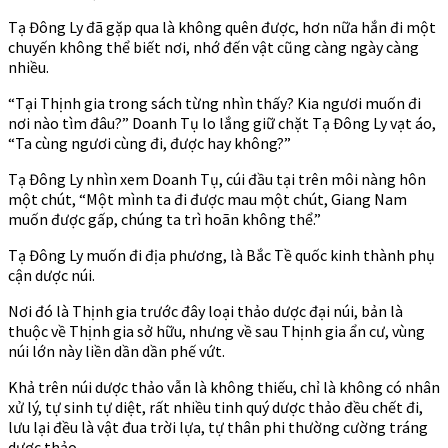
Tạ Đông Ly đã gặp qua là không quên được, hơn nữa hắn đi một
chuyến không thể biết nơi, nhớ đến vật cũng càng ngày càng
nhiều.
“Tại Thịnh gia trong sách từng nhìn thấy? Kia ngươi muốn đi
nơi nào tìm đâu?” Doanh Tụ lo lắng giữ chặt Tạ Đông Ly vạt áo,
“Ta cùng ngươi cùng đi, được hay không?”
Tạ Đông Ly nhìn xem Doanh Tụ, cúi đầu tại trên môi nàng hôn
một chút, “Một mình ta đi được mau một chút, Giang Nam
muốn được gấp, chúng ta trì hoãn không thể.”
Tạ Đông Ly muốn đi địa phương, là Bắc Tề quốc kinh thành phụ
cận dược núi.
Nơi đó là Thịnh gia trước đây loại thảo dược đại núi, bản là
thuộc về Thịnh gia sở hữu, nhưng về sau Thịnh gia ẩn cư, vùng
núi lớn này liền dần dần phế vứt.
Khả trên núi dược thảo vẫn là không thiếu, chỉ là không có nhân
xử lý, tự sinh tự diệt, rất nhiều tinh quý dược thảo đều chết đi,
lưu lại đều là vật đua trời lựa, tự thân phi thường cường tráng
dược thảo.