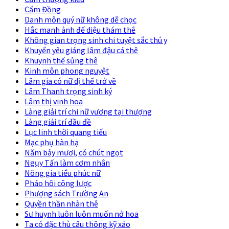
Cẩm Đồng
Danh môn quý nữ không dễ chọc
Hắc manh ảnh đế diệu thám thê
Không gian trọng sinh chi tuyệt sắc thú y
Khuyển yêu giáng lâm đậu cá thê
Khuynh thế sủng thê
Kinh môn phong nguyệt
Lâm gia có nữ dị thế trở về
Lâm Thanh trọng sinh ký
Lâm thị vinh hoa
Làng giải trí chi nữ vương tại thượng
Làng giải trí đầu đề
Lục linh thời quang tiếu
Mạc phụ hàn hạ
Năm bảy mươi, có chút ngọt
Ngụy Tấn làm cơm nhân
Nông gia tiểu phúc nữ
Pháo hôi công lược
Phượng sách Trường An
Quyền thần nhàn thê
Sư huynh luôn luôn muốn nở hoa
Ta có đặc thù câu thông kỹ xảo