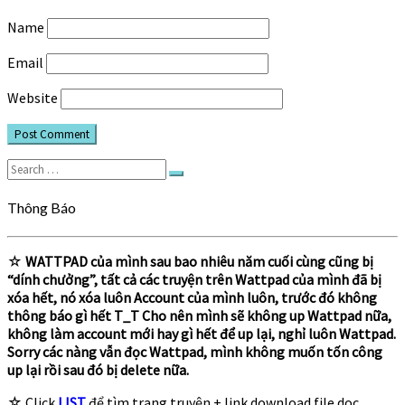
Name
Email
Website
Search
Search
for:
Thông Báo
☆
WATTPAD của mình sau bao nhiêu năm cuối cùng cũng bị
“dính chưởng”, tất cả các truyện trên Wattpad của mình đã bị
xóa hết, nó xóa luôn Account của mình luôn, trước đó không
thông báo gì hết T_T Cho nên mình sẽ không up Wattpad nữa,
không làm account mới hay gì hết để up lại, nghỉ luôn Wattpad.
Sorry các nàng vẫn đọc Wattpad, mình không muốn tốn công
up lại rồi sau đó bị delete nữa.
☆ Click
LIST
để tìm trang truyện + link download file doc.