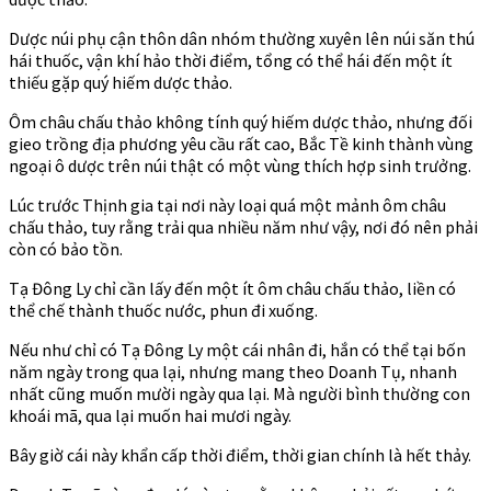
Dược núi phụ cận thôn dân nhóm thường xuyên lên núi săn thú
hái thuốc, vận khí hảo thời điểm, tổng có thể hái đến một ít
thiếu gặp quý hiếm dược thảo.
Ôm châu chấu thảo không tính quý hiếm dược thảo, nhưng đối
gieo trồng địa phương yêu cầu rất cao, Bắc Tề kinh thành vùng
ngoại ô dược trên núi thật có một vùng thích hợp sinh trưởng.
Lúc trước Thịnh gia tại nơi này loại quá một mảnh ôm châu
chấu thảo, tuy rằng trải qua nhiều năm như vậy, nơi đó nên phải
còn có bảo tồn.
Tạ Đông Ly chỉ cần lấy đến một ít ôm châu chấu thảo, liền có
thể chế thành thuốc nước, phun đi xuống.
Nếu như chỉ có Tạ Đông Ly một cái nhân đi, hắn có thể tại bốn
năm ngày trong qua lại, nhưng mang theo Doanh Tụ, nhanh
nhất cũng muốn mười ngày qua lại. Mà người bình thường con
khoái mã, qua lại muốn hai mươi ngày.
Bây giờ cái này khẩn cấp thời điểm, thời gian chính là hết thảy.