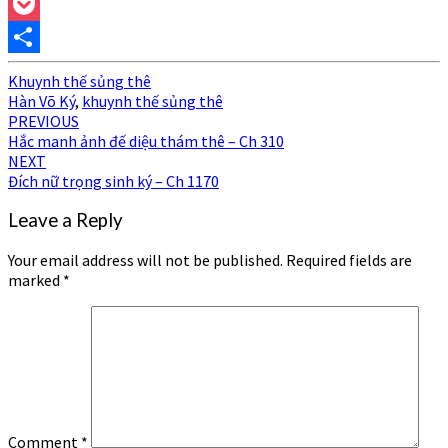
Print
Pocket
Share
Khuynh thế sủng thê
Hàn Võ Ký
,
khuynh thế sủng thê
Post
PREVIOUS
Hắc manh ảnh đế diệu thám thê – Ch 310
navigation
NEXT
Đích nữ trọng sinh ký – Ch 1170
Leave a Reply
Your email address will not be published.
Required fields are
marked
*
Comment
*