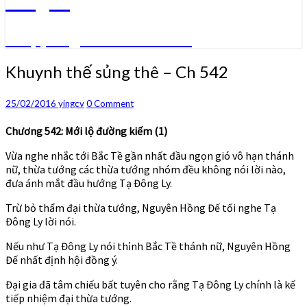
Truyện ngôn tình convert
Khuynh
Khuynh thế sủng thê – Ch 542
thế
sủng
Comments
25/02/2016
yingcv
0 Comment
thê
–
Chương 542: Mới lộ đường kiếm (1)
Ch
542
Vừa nghe nhắc tới Bắc Tề gần nhất đầu ngọn gió vô hạn thánh
nữ, thừa tướng các thừa tướng nhóm đều không nói lời nào,
đưa ánh mắt đầu hướng Tạ Đông Ly.
Trừ bỏ thẩm đại thừa tướng, Nguyên Hồng Đế tối nghe Tạ
Đông Ly lời nói.
Nếu như Tạ Đông Ly nói thỉnh Bắc Tề thánh nữ, Nguyên Hồng
Đế nhất định hội đồng ý.
Đại gia đã tâm chiếu bất tuyên cho rằng Tạ Đông Ly chính là kế
tiếp nhiệm đại thừa tướng.