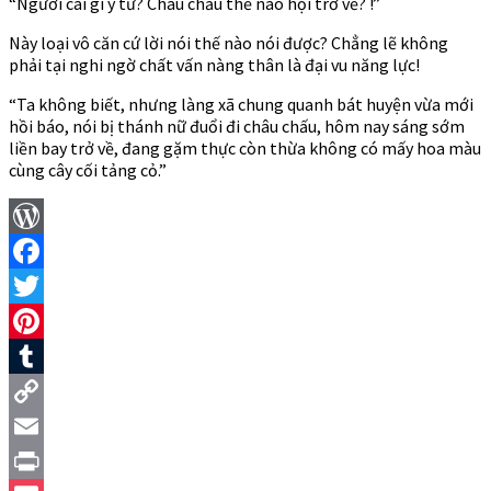
“Ngươi cái gì ý tứ? Châu chấu thế nào hội trở về? !”
Này loại vô căn cứ lời nói thế nào nói được? Chẳng lẽ không
phải tại nghi ngờ chất vấn nàng thân là đại vu năng lực!
“Ta không biết, nhưng làng xã chung quanh bát huyện vừa mới
hồi báo, nói bị thánh nữ đuổi đi châu chấu, hôm nay sáng sớm
liền bay trở về, đang gặm thực còn thừa không có mấy hoa màu
cùng cây cối tảng cỏ.”
WordPress
Facebook
Twitter
Pinterest
Tumblr
Copy
Link
Email