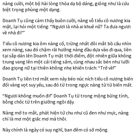
nàng cười, một bộ hài lòng thỏa dạ bộ dáng, giống như là cửu
biệt trọng phùng một dạng.
Doanh Tụ cũng cảm thấy buồn cười, nàng vỗ tiểu cô nương kia
mặt, lại hỏi một tiếng: “Ngươi là nhà ai khuê nữ? Ta đưa ngươi
về nhà đi?”
Tiểu cô nương kia ôm nàng cổ, trừng nhất đôi mắt bồ câu nhìn
xem nàng, sau đó chậm rãi hướng nàng đầu dựa vào đi qua, liền
tại sắp dán lên Doanh Tụ mặt thời điểm, đột nhiên giữa không
trung vang lên một cái tiếng sấm, cùng nhau sắc bén như lưỡi
đao giọng nữ tại thiên không nhẹ khiển trách: “Trở về!”
Doanh Tụ liền trơ mắt xem này béo núc ních tiểu cô nương biến
đổi vàng vọt suy yếu, sau đó từ trong ngực nàng từ từ biến mất.
“Ngươi không muốn đi!” Doanh Tụ từ trong mộng bừng tỉnh,
bỗng chốc từ trên giường ngồi dậy.
Nàng mở to mắt, phát hiện tứ chu như cũ đen như mực, nàng
chỉ là mơ một giấc mơ mà thôi.
Này chính là ngày có suy nghĩ, ban đêm có sở mộng.