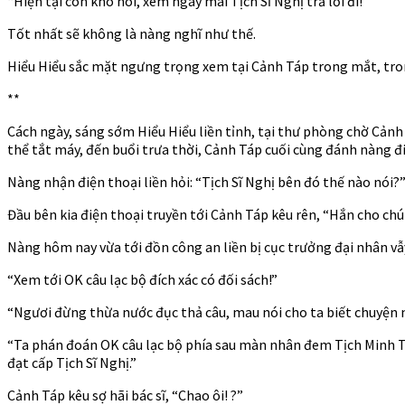
“Hiện tại còn khó nói, xem ngày mai Tịch Sĩ Nghị trả lời đi!”
Tốt nhất sẽ không là nàng nghĩ như thế.
Hiểu Hiểu sắc mặt ngưng trọng xem tại Cảnh Táp trong mắt, tro
**
Cách ngày, sáng sớm Hiểu Hiểu liền tỉnh, tại thư phòng chờ Cảnh
thể tắt máy, đến buổi trưa thời, Cảnh Táp cuối cùng đánh nàng đi
Nàng nhận điện thoại liền hỏi: “Tịch Sĩ Nghị bên đó thế nào nói?
Đầu bên kia điện thoại truyền tới Cảnh Táp kêu rên, “Hắn cho chú
Nàng hôm nay vừa tới đồn công an liền bị cục trưởng đại nhân vẫy 
“Xem tới OK câu lạc bộ đích xác có đối sách!”
“Ngươi đừng thừa nước đục thả câu, mau nói cho ta biết chuyện n
“Ta phán đoán OK câu lạc bộ phía sau màn nhân đem Tịch Minh Th
đạt cấp Tịch Sĩ Nghị.”
Cảnh Táp kêu sợ hãi bác sĩ, “Chao ôi! ?”