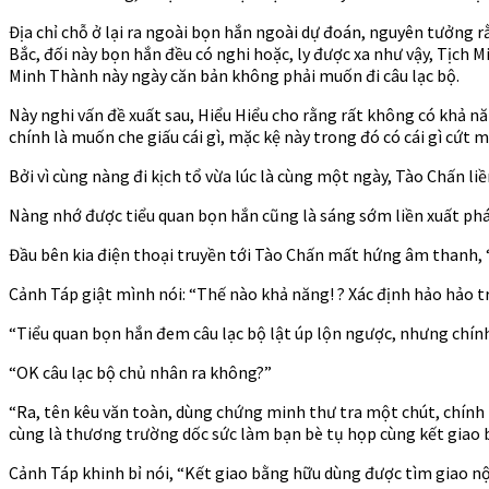
Địa chỉ chỗ ở lại ra ngoài bọn hắn ngoài dự đoán, nguyên tưởng rằ
Bắc, đối này bọn hắn đều có nghi hoặc, ly được xa như vậy, Tịch Mi
Minh Thành này ngày căn bản không phải muốn đi câu lạc bộ.
Này nghi vấn đề xuất sau, Hiểu Hiểu cho rằng rất không có khả năn
chính là muốn che giấu cái gì, mặc kệ này trong đó có cái gì cứt 
Bởi vì cùng nàng đi kịch tổ vừa lúc là cùng một ngày, Tào Chấn li
Nàng nhớ được tiểu quan bọn hắn cũng là sáng sớm liền xuất phá
Đầu bên kia điện thoại truyền tới Tào Chấn mất hứng âm thanh, “
Cảnh Táp giật mình nói: “Thế nào khả năng! ? Xác định hảo hảo t
“Tiểu quan bọn hắn đem câu lạc bộ lật úp lộn ngược, nhưng chính 
“OK câu lạc bộ chủ nhân ra không?”
“Ra, tên kêu văn toàn, dùng chứng minh thư tra một chút, chính 
cùng là thương trường dốc sức làm bạn bè tụ họp cùng kết giao 
Cảnh Táp khinh bỉ nói, “Kết giao bằng hữu dùng được tìm giao nộ