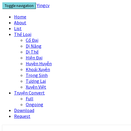
Skip
Yingcv
Toggle navigation
to
content
Home
About
List
Thể Loại
Cổ Đại
Dị Năng
Dị Thế
Hiện Đại
Huyền Huyễn
Khoái Xuyên
Trọng Sinh
Tương Lai
Xuyên Việt
Truyện Convert
Full
Ongoing
Download
Request
Yingcv