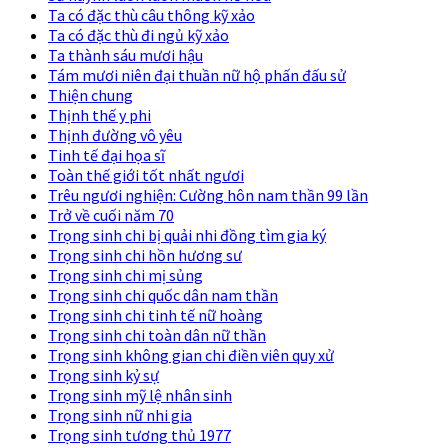
Ta có đặc thù câu thông kỹ xảo
Ta có đặc thù đi ngủ kỹ xảo
Ta thành sáu mươi hậu
Tám mươi niên đại thuần nữ hộ phấn đấu sử
Thiện chung
Thịnh thế y phi
Thịnh đường vô yêu
Tinh tế đại họa sĩ
Toàn thế giới tốt nhất ngươi
Trêu ngươi nghiện: Cường hôn nam thần 99 lần
Trở về cuối năm 70
Trọng sinh chi bị quải nhi đồng tìm gia ký
Trọng sinh chi hồn hương sư
Trọng sinh chi mị sủng
Trọng sinh chi quốc dân nam thần
Trọng sinh chi tinh tế nữ hoàng
Trọng sinh chi toàn dân nữ thần
Trọng sinh không gian chi điền viên quy xử
Trọng sinh kỷ sự
Trọng sinh mỹ lệ nhân sinh
Trọng sinh nữ nhi gia
Trọng sinh tương thủ 1977