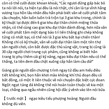
còn có thể cười được khoan khoái, “Các ngươi đừng gấp bác bỏ
ta nói lời nói, ta hiện tại đều là nói thật, chỉ cần là tại vĩnh hằng
vương tọa hỗn lâu nhân đều hẳn phải biết vân vê cười phất tâm
câu chuyện, hắn luôn luôn trà trộn tại 3 giai khu trong, chính là
kỹ thuật lại được đến 6 giai khu đại thần chính miệng thừa
nhận, có thể cùng cao giai khu đại thần đánh đồng, hơn nữa vân
vê cười phất tâm một dạng bảo trì liên thắng ghi chép không
từng có nhất bại, có thể nói là 3 giai khu bất bại chiến thần!
Không chỉ có kỹ thuật, vân vê cười đại thần làm một tên thợ
săn người chơi, còn bắt được đặc thù sủng vật, trang bị cũng là
30 cấp người chơi trung cực phẩm, cũng không ai biết hắn
trang bị phụ thêm cái gì kỹ năng, ngạo kiều đại thần nếu có thể
thắng, ta liền đem đầu chặt xuống cấp hắn làm cầu đá!”
Giảng giải người dẫn chương trình ngay từ đầu am hiểu điều
tiết không khí, bọn hắn khơi mào không khí thủ đoạn đều có
bất đồng, có một ít liền thuộc về nói chuyện đặc biệt cực đoan.
Ngột ngạt tảng đá không thể nói hoàn toàn thuộc về kia một
loại, chẳng qua ngẫu nhiên cũng hội đắc ý vênh váo lên nói bừa.
【 trước mặt 】 ngạo kiều tiểu phượng hoàng: Ngươi đầu
không đủ viên.