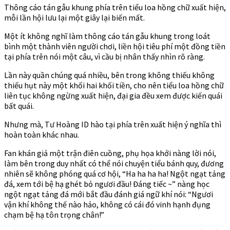
Thông cáo tán gẫu khung phía trên tiểu loa hồng chữ xuất hiện,
mỗi lần hội lưu lại một giây lại biến mất.
Một ít không nghĩ làm thông cáo tán gẫu khung trong loát
bình một thành viên người chơi, liền hội tiêu phí một đồng tiền
tại phía trên nói một câu, vì cầu bị nhân thấy nhìn rõ ràng.
Lần này quần chúng quá nhiều, bên trong không thiếu không
thiếu hụt này một khối hai khối tiền, cho nên tiểu loa hồng chữ
liên tục không ngừng xuất hiện, đại gia đều xem được kiến quái
bất quái.
Nhưng mà, Tư Hoàng ID hào tại phía trên xuất hiện ý nghĩa thì
hoàn toàn khác nhau.
Fan khán giả một trận điên cuồng, phụ họa khởi nàng lời nói,
làm bên trong duy nhất có thể nói chuyện tiểu bánh quy, đương
nhiên sẽ không phóng quá cơ hội, “Ha ha ha ha! Ngột ngạt tảng
đá, xem tới bệ hạ ghét bỏ ngươi đầu! Đáng tiếc ~” nàng học
ngột ngạt tảng đá mới bắt đầu đánh giá ngữ khí nói: “Ngươi
vận khí không thế nào hảo, không có cái đó vinh hạnh đụng
chạm bệ hạ tôn trọng chân!”