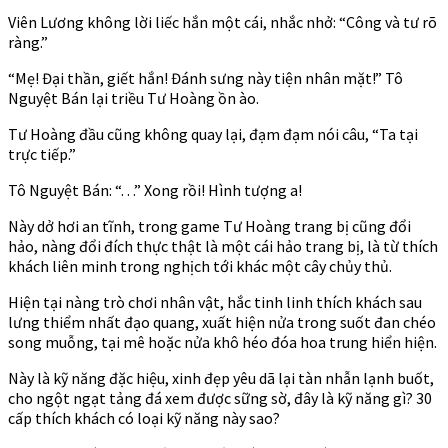
Viên Lương không lời liếc hắn một cái, nhắc nhở: “Công và tư rõ
ràng.”
“Mẹ! Đại thần, giết hắn! Đánh sưng này tiện nhân mặt!” Tô
Nguyệt Bán lại triều Tư Hoàng ồn ào.
Tư Hoàng đầu cũng không quay lại, đạm đạm nói câu, “Ta tại
trực tiếp.”
Tô Nguyệt Bán: “. . .” Xong rồi! Hình tượng a!
Này dở hơi an tĩnh, trong game Tư Hoàng trang bị cũng đổi
hảo, nàng đổi đích thực thật là một cái hảo trang bị, là từ thích
khách liên minh trong nghịch tới khác một cây chủy thủ.
Hiện tại nàng trò chơi nhân vật, hắc tinh linh thích khách sau
lưng thiểm nhất đạo quang, xuất hiện nửa trong suốt đan chéo
song muỗng, tại mê hoặc nửa khô héo đóa hoa trung hiển hiện.
Này là kỹ năng đặc hiệu, xinh đẹp yêu dã lại tàn nhẫn lạnh buốt,
cho ngột ngạt tảng đá xem được sững sờ, đây là kỹ năng gì? 30
cấp thích khách có loại kỹ năng này sao?