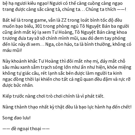
bệ hạ ngươi kiêu ngạo! Ngươi có thể càng cuồng càng ngạo
trang được càng sắc càng tà, chúng ta. . . Chúng ta thích ——!
Bất kể là trong game, vẫn là ZZ trong loát bình tốc độ đều
muốn bạo biểu, 301 trong phòng ngủ Tô Nguyệt Bán ba người
cũng ánh mắt kỳ lạ xem Tư Hoàng, Tô Nguyệt Bán càng khoa
trương đưa tay sờ sờ chính mình mũi, sau đó đem tay phóng
đến lúc này đi xem. . . Nga, còn hảo, ta là bình thường, không có
máu mũi!
Này khoảnh khắc Tư Hoàng thì đôi mắt nhẹ mị, đáy mắt chỗ
sâu màu xanh sẫm trạch sóng lớn như ẩn như hiện, khóe miệng
không tự giác câu, rét lạnh sắc bén được làm người ta kinh
ngạc đồng thời lại khiến cho tất cả ngũ quan đều đậm và rực rỡ
được bức nhân.
Kiếp trước nàng chơi trò chơi chính là vì phát tiết.
Nàng thành thạo nhất kỳ thật đều là bạo lực hành hạ đến chết!
Song đao lưu!
—— đề ngoại thoại ——