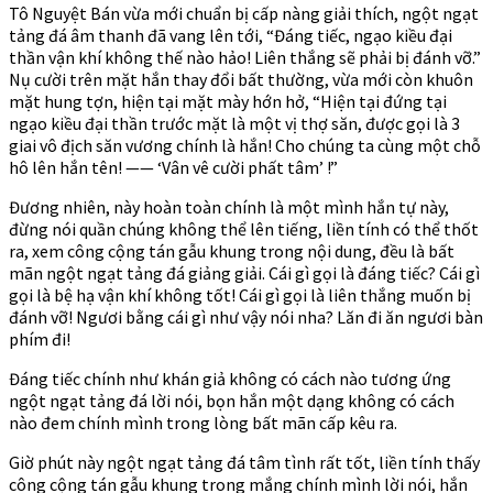
Tô Nguyệt Bán vừa mới chuẩn bị cấp nàng giải thích, ngột ngạt
tảng đá âm thanh đã vang lên tới, “Đáng tiếc, ngạo kiều đại
thần vận khí không thế nào hảo! Liên thắng sẽ phải bị đánh vỡ.”
Nụ cười trên mặt hắn thay đổi bất thường, vừa mới còn khuôn
mặt hung tợn, hiện tại mặt mày hớn hở, “Hiện tại đứng tại
ngạo kiều đại thần trước mặt là một vị thợ săn, được gọi là 3
giai vô địch săn vương chính là hắn! Cho chúng ta cùng một chỗ
hô lên hắn tên! —— ‘Vân vê cười phất tâm’ !”
Đương nhiên, này hoàn toàn chính là một mình hắn tự này,
đừng nói quần chúng không thể lên tiếng, liền tính có thể thốt
ra, xem công cộng tán gẫu khung trong nội dung, đều là bất
mãn ngột ngạt tảng đá giảng giải. Cái gì gọi là đáng tiếc? Cái gì
gọi là bệ hạ vận khí không tốt! Cái gì gọi là liên thắng muốn bị
đánh vỡ! Ngươi bằng cái gì như vậy nói nha? Lăn đi ăn ngươi bàn
phím đi!
Đáng tiếc chính như khán giả không có cách nào tương ứng
ngột ngạt tảng đá lời nói, bọn hắn một dạng không có cách
nào đem chính mình trong lòng bất mãn cấp kêu ra.
Giờ phút này ngột ngạt tảng đá tâm tình rất tốt, liền tính thấy
công cộng tán gẫu khung trong mắng chính mình lời nói, hắn