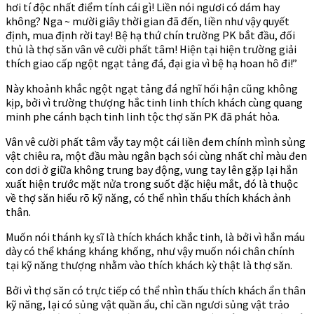
hơi tí độc nhất điểm tính cái gì! Liền nói ngươi có dám hay
không? Nga ~ mười giây thời gian đã đến, liền như vậy quyết
định, mua định rời tay! Bệ hạ thứ chín trường PK bắt đầu, đối
thủ là thợ săn vân vê cười phất tâm! Hiện tại hiện trường giải
thích giao cấp ngột ngạt tảng đá, đại gia vì bệ hạ hoan hô đi!”
Này khoảnh khắc ngột ngạt tảng đá nghĩ hối hận cũng không
kịp, bởi vì trường thượng hắc tinh linh thích khách cùng quang
minh phe cánh bạch tinh linh tộc thợ săn PK đã phát hỏa.
Vân vê cười phất tâm vẫy tay một cái liền đem chính mình sủng
vật chiêu ra, một đầu màu ngân bạch sói cùng nhất chỉ màu đen
con dơi ở giữa không trung bay động, vung tay lên gặp lại hắn
xuất hiện trước mặt nửa trong suốt đặc hiệu mắt, đó là thuộc
về thợ săn hiểu rõ kỹ năng, có thể nhìn thấu thích khách ảnh
thân.
Muốn nói thánh kỵ sĩ là thích khách khắc tinh, là bởi vì hắn máu
dày có thể kháng kháng khống, như vậy muốn nói chân chính
tại kỹ năng thượng nhằm vào thích khách kỳ thật là thợ săn.
Bởi vì thợ săn có trực tiếp có thể nhìn thấu thích khách ẩn thân
kỹ năng, lại có sủng vật quần ẩu, chỉ cần ngươi sủng vật trảo