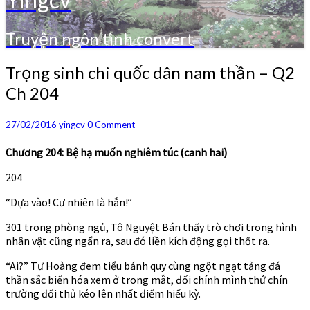
Truyện ngôn tình convert
Trọng
Trọng sinh chi quốc dân nam thần – Q2
sinh
Ch 204
chi
quốc
dân
Comments
27/02/2016
yingcv
0 Comment
nam
thần
Chương 204: Bệ hạ muốn nghiêm túc (canh hai)
–
204
Q2
Ch
“Dựa vào! Cư nhiên là hắn!”
204
301 trong phòng ngủ, Tô Nguyệt Bán thấy trò chơi trong hình
nhân vật cũng ngẩn ra, sau đó liền kích động gọi thốt ra.
“Ai?” Tư Hoàng đem tiểu bánh quy cùng ngột ngạt tảng đá
thần sắc biến hóa xem ở trong mắt, đối chính mình thứ chín
trường đối thủ kéo lên nhất điểm hiếu kỳ.