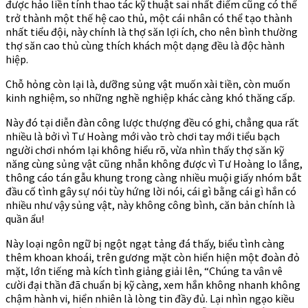
được hảo liền tính thao tác kỹ thuật sai nhất điểm cũng có thể
trở thành một thế hệ cao thủ, một cái nhân có thể tạo thành
nhất tiểu đội, này chính là thợ săn lợi ích, cho nên bình thường
thợ săn cao thủ cùng thích khách một dạng đều là độc hành
hiệp.
Chỗ hỏng còn lại là, dưỡng sủng vật muốn xài tiền, còn muốn
kinh nghiệm, so những nghề nghiệp khác càng khó thăng cấp.
Này đó tại diễn đàn công lược thượng đều có ghi, chẳng qua rất
nhiều là bởi vì Tư Hoàng mới vào trò chơi tay mới tiểu bạch
người chơi nhóm lại không hiểu rõ, vừa nhìn thấy thợ săn kỹ
năng cùng sủng vật cũng nhẫn không được vì Tư Hoàng lo lắng,
thông cáo tán gẫu khung trong càng nhiều muội giấy nhóm bắt
đầu cố tình gây sự nói tùy hứng lời nói, cái gì bằng cái gì hắn có
nhiều như vậy sủng vật, này không công bình, căn bản chính là
quần ẩu!
Này loại ngôn ngữ bị ngột ngạt tảng đá thấy, biểu tình càng
thêm khoan khoái, trên gương mặt còn hiển hiện một đoàn đỏ
mặt, lớn tiếng mà kích tình giảng giải lên, “Chúng ta vân vê
cười đại thần đã chuẩn bị kỹ càng, xem hắn không nhanh không
chậm hành vi, hiển nhiên là lòng tin đầy đủ. Lại nhìn ngạo kiều