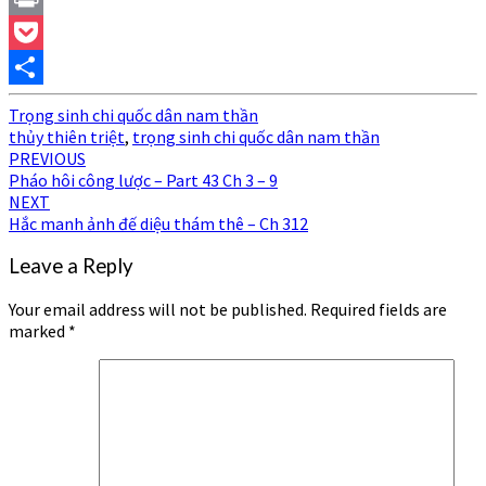
Print
Pocket
Share
Trọng sinh chi quốc dân nam thần
thủy thiên triệt
,
trọng sinh chi quốc dân nam thần
Post
PREVIOUS
Pháo hôi công lược – Part 43 Ch 3 – 9
navigation
NEXT
Hắc manh ảnh đế diệu thám thê – Ch 312
Leave a Reply
Your email address will not be published.
Required fields are
marked
*