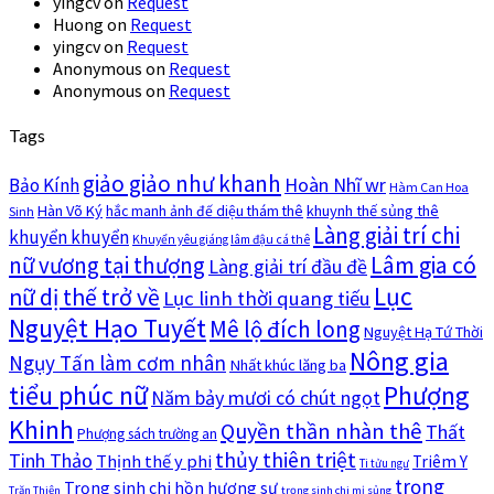
yingcv
on
Request
Huong
on
Request
yingcv
on
Request
Anonymous
on
Request
Anonymous
on
Request
Tags
giảo giảo như khanh
Hoàn Nhĩ wr
Bảo Kính
Hàm Can Hoa
Hàn Võ Ký
khuynh thế sủng thê
hắc manh ảnh đế diệu thám thê
Sinh
Làng giải trí chi
khuyển khuyển
Khuyển yêu giáng lâm đậu cá thê
nữ vương tại thượng
Lâm gia có
Làng giải trí đầu đề
Lục
nữ dị thế trở về
Lục linh thời quang tiếu
Nguyệt Hạo Tuyết
Mê lộ đích long
Nguyệt Hạ Tứ Thời
Nông gia
Ngụy Tấn làm cơm nhân
Nhất khúc lăng ba
tiểu phúc nữ
Phượng
Năm bảy mươi có chút ngọt
Khinh
Quyền thần nhàn thê
Thất
Phượng sách trường an
thủy thiên triệt
Tinh Thảo
Thịnh thế y phi
Triêm Y
Ti tửu ngư
trọng
Trọng sinh chi hồn hương sư
Trăn Thiện
trọng sinh chi mị sủng