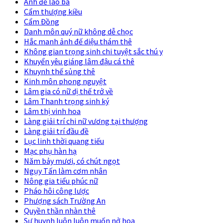
Ảnh đế lão bà
Cẩm thượng kiều
Cẩm Đồng
Danh môn quý nữ không dễ chọc
Hắc manh ảnh đế diệu thám thê
Không gian trọng sinh chi tuyệt sắc thú y
Khuyển yêu giáng lâm đậu cá thê
Khuynh thế sủng thê
Kinh môn phong nguyệt
Lâm gia có nữ dị thế trở về
Lâm Thanh trọng sinh ký
Lâm thị vinh hoa
Làng giải trí chi nữ vương tại thượng
Làng giải trí đầu đề
Lục linh thời quang tiếu
Mạc phụ hàn hạ
Năm bảy mươi, có chút ngọt
Ngụy Tấn làm cơm nhân
Nông gia tiểu phúc nữ
Pháo hôi công lược
Phượng sách Trường An
Quyền thần nhàn thê
Sư huynh luôn luôn muốn nở hoa