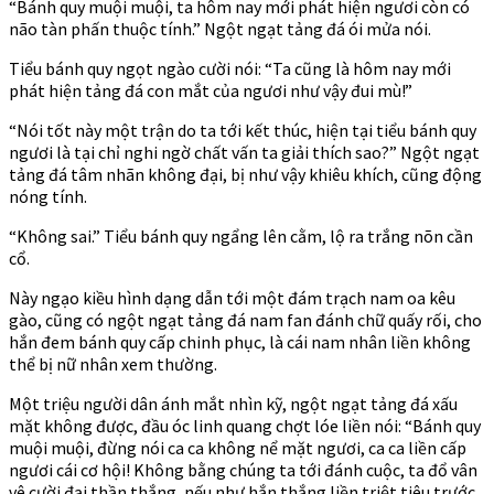
“Bánh quy muội muội, ta hôm nay mới phát hiện ngươi còn có
não tàn phấn thuộc tính.” Ngột ngạt tảng đá ói mửa nói.
Tiểu bánh quy ngọt ngào cười nói: “Ta cũng là hôm nay mới
phát hiện tảng đá con mắt của ngươi như vậy đui mù!”
“Nói tốt này một trận do ta tới kết thúc, hiện tại tiểu bánh quy
ngươi là tại chỉ nghi ngờ chất vấn ta giải thích sao?” Ngột ngạt
tảng đá tâm nhãn không đại, bị như vậy khiêu khích, cũng động
nóng tính.
“Không sai.” Tiểu bánh quy ngẩng lên cằm, lộ ra trắng nõn cần
cổ.
Này ngạo kiều hình dạng dẫn tới một đám trạch nam oa kêu
gào, cũng có ngột ngạt tảng đá nam fan đánh chữ quấy rối, cho
hắn đem bánh quy cấp chinh phục, là cái nam nhân liền không
thể bị nữ nhân xem thường.
Một triệu người dân ánh mắt nhìn kỹ, ngột ngạt tảng đá xấu
mặt không được, đầu óc linh quang chợt lóe liền nói: “Bánh quy
muội muội, đừng nói ca ca không nể mặt ngươi, ca ca liền cấp
ngươi cái cơ hội! Không bằng chúng ta tới đánh cuộc, ta đổ vân
vê cười đại thần thắng, nếu như hắn thắng liền triệt tiêu trước