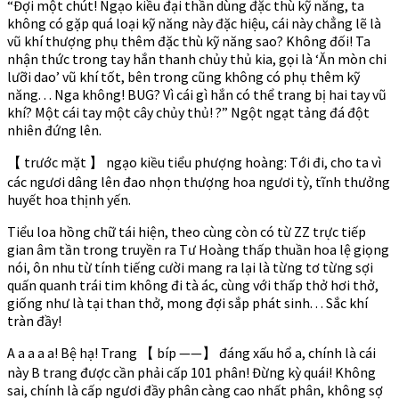
“Đợi một chút! Ngạo kiều đại thần dùng đặc thù kỹ năng, ta
không có gặp quá loại kỹ năng này đặc hiệu, cái này chẳng lẽ là
vũ khí thượng phụ thêm đặc thù kỹ năng sao? Không đối! Ta
nhận thức trong tay hắn thanh chủy thủ kia, gọi là ‘Ăn mòn chi
lưỡi dao’ vũ khí tốt, bên trong cũng không có phụ thêm kỹ
năng. . . Nga không! BUG? Vì cái gì hắn có thể trang bị hai tay vũ
khí? Một cái tay một cây chủy thủ! ?” Ngột ngạt tảng đá đột
nhiên đứng lên.
【 trước mặt 】 ngạo kiều tiểu phượng hoàng: Tới đi, cho ta vì
các ngươi dâng lên đao nhọn thượng hoa ngươi tỳ, tĩnh thưởng
huyết hoa thịnh yến.
Tiểu loa hồng chữ tái hiện, theo cùng còn có từ ZZ trực tiếp
gian âm tần trong truyền ra Tư Hoàng thấp thuần hoa lệ giọng
nói, ôn nhu từ tính tiếng cười mang ra lại là từng tơ từng sợi
quấn quanh trái tim không đi tà ác, cùng với thấp thở hơi thở,
giống như là tại than thở, mong đợi sắp phát sinh. . . Sắc khí
tràn đầy!
A a a a a! Bệ hạ! Trang 【 bíp ——】 đáng xấu hổ a, chính là cái
này B trang được cần phải cấp 101 phân! Đừng kỳ quái! Không
sai, chính là cấp ngươi đầy phân càng cao nhất phân, không sợ