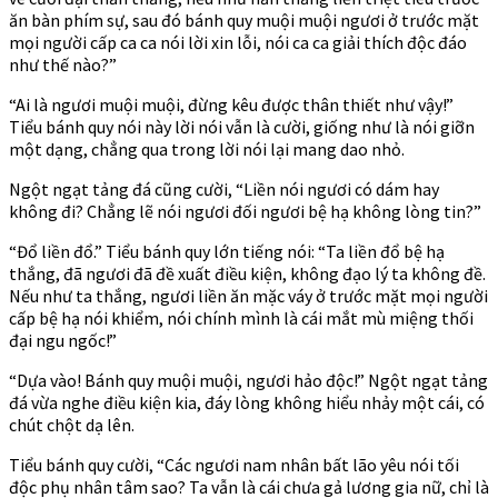
ăn bàn phím sự, sau đó bánh quy muội muội ngươi ở trước mặt
mọi người cấp ca ca nói lời xin lỗi, nói ca ca giải thích độc đáo
như thế nào?”
“Ai là ngươi muội muội, đừng kêu được thân thiết như vậy!”
Tiểu bánh quy nói này lời nói vẫn là cười, giống như là nói giỡn
một dạng, chẳng qua trong lời nói lại mang dao nhỏ.
Ngột ngạt tảng đá cũng cười, “Liền nói ngươi có dám hay
không đi? Chẳng lẽ nói ngươi đối ngươi bệ hạ không lòng tin?”
“Đổ liền đổ.” Tiểu bánh quy lớn tiếng nói: “Ta liền đổ bệ hạ
thắng, đã ngươi đã đề xuất điều kiện, không đạo lý ta không đề.
Nếu như ta thắng, ngươi liền ăn mặc váy ở trước mặt mọi người
cấp bệ hạ nói khiểm, nói chính mình là cái mắt mù miệng thối
đại ngu ngốc!”
“Dựa vào! Bánh quy muội muội, ngươi hảo độc!” Ngột ngạt tảng
đá vừa nghe điều kiện kia, đáy lòng không hiểu nhảy một cái, có
chút chột dạ lên.
Tiểu bánh quy cười, “Các ngươi nam nhân bất lão yêu nói tối
độc phụ nhân tâm sao? Ta vẫn là cái chưa gả lương gia nữ, chỉ là