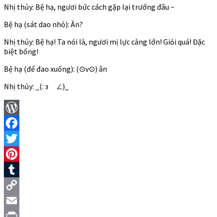
Nhị thủy: Bệ hạ, ngươi bức cách gặp lại trướng đâu ~
Bệ hạ (sát dao nhỏ): Ân?
Nhị thủy: Bệ hạ! Ta nói là, ngươi mị lực càng lớn! Giỏi quá! Đặc
biệt bổng!
Bệ hạ (để đao xuống): (⊙v⊙) ân
Nhị thủy: _(: зゝ∠)_
WordPress
Facebook
Twitter
Pinterest
Tumblr
Copy
Link
Email