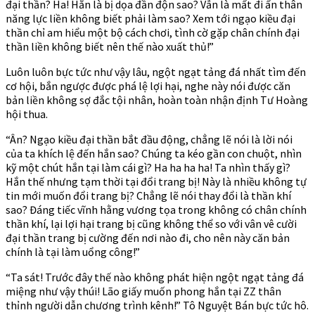
đại thần? Ha! Hắn là bị dọa đần độn sao? Vẫn là mất đi ẩn thân
năng lực liền không biết phải làm sao? Xem tới ngạo kiều đại
thần chỉ am hiểu một bộ cách chơi, tình cờ gặp chân chính đại
thần liền không biết nên thế nào xuất thủ!”
Luôn luôn bực tức như vậy lâu, ngột ngạt tảng đá nhất tìm đến
cơ hội, bắn ngược được phá lệ lợi hại, nghe này nói được căn
bản liền không sợ đắc tội nhân, hoàn toàn nhận định Tư Hoàng
hội thua.
“Ân? Ngạo kiều đại thần bắt đầu động, chẳng lẽ nói là lời nói
của ta khích lệ đến hắn sao? Chúng ta kéo gần con chuột, nhìn
kỹ một chút hắn tại làm cái gì? Ha ha ha ha! Ta nhìn thấy gì?
Hắn thế nhưng tạm thời tại đổi trang bị! Này là nhiều không tự
tin mới muốn đổi trang bị? Chẳng lẽ nói thay đổi là thần khí
sao? Đáng tiếc vĩnh hằng vương tọa trong không có chân chính
thần khí, lại lợi hại trang bị cũng không thể so với vân vê cười
đại thần trang bị cường đến nơi nào đi, cho nên này căn bản
chính là tại làm uổng công!”
“Ta sát! Trước đây thế nào không phát hiện ngột ngạt tảng đá
miệng như vậy thúi! Lão giấy muốn phong hắn tại ZZ thân
thỉnh người dẫn chương trình kênh!” Tô Nguyệt Bán bực tức hô.