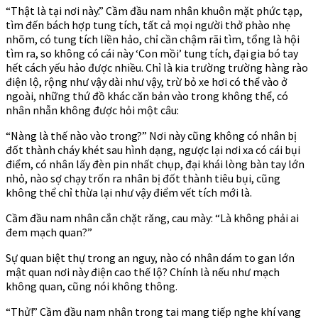
“Thật là tại nơi này.” Cầm đầu nam nhân khuôn mặt phức tạp,
tìm đến bách hợp tung tích, tất cả mọi người thở phào nhẹ
nhõm, có tung tích liền hảo, chỉ cần chậm rãi tìm, tổng là hội
tìm ra, so không có cái này ‘Con mồi’ tung tích, đại gia bó tay
hết cách yếu hảo được nhiều. Chỉ là kia trường trường hàng rào
điện lộ, rộng như vậy dài như vậy, trừ bỏ xe hơi có thể vào ở
ngoài, những thứ đồ khác căn bản vào trong không thể, có
nhân nhẫn không được hỏi một câu:
“Nàng là thế nào vào trong?” Nơi này cũng không có nhân bị
đốt thành cháy khét sau hình dạng, ngược lại nơi xa có cái bụi
điểm, có nhân lấy đèn pin nhất chụp, đại khái lòng bàn tay lớn
nhỏ, nào sợ chạy trốn ra nhân bị đốt thành tiêu bụi, cũng
không thể chỉ thừa lại như vậy điểm vết tích mới là.
Cầm đầu nam nhân cắn chặt răng, cau mày: “Là không phải ai
đem mạch quan?”
Sự quan biệt thự trong an nguy, nào có nhân dám to gan lớn
mật quan nơi này điện cao thế lộ? Chính là nếu như mạch
không quan, cũng nói không thông.
“Thử!” Cầm đầu nam nhân trong tai mang tiếp nghe khí vang