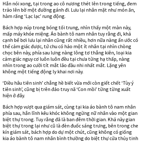
Hắn nói xong, tại trong ao cô nương thét lên trong tiếng, đem
trảo lên bờ một đường gánh đi. Lưu lại nhân mặt như món ăn,
hàm răng ‘Lạc lạc’ rung động.
Bách hợp núp trong bóng tối trung, nhìn thấy một màn này,
mấp máy khóe miệng. Áo bành tô nam nhân tuy rằng đi, khả
cạnh bể bơi lưu lại nhân cũng rất nhiều, hơn nữa nàng ẩn ước có
thể cảm giác được, tứ chu có hảo một ít nhân tại nhìn chòng
chọc bên này, phía sau lưng nàng lông tơ thẳng kiên, loại kia
cảm giác nguy cơ luôn luôn đều tại chưa từng hạ thấp, nàng
nhìn trong ao cười tít mắt lão đầu nhi nhất mắt. Lặng yên
không một tiếng động ly khai nơi này.
‘Diều hâu tiên sinh’ chẳng hề biết vừa mới còn giết chết ‘Tùy ý
tiên sinh’, cũng bị trên đảo truy nã ‘Con mồi’ từng từng xuất
hiện ở đây.
Bách hợp vượt qua giám sát, cùng tại kia áo bành tô nam nhân
phía sau, hắn lĩnh kêu khóc không ngừng nữ nhân vào một gian
biệt thự trong. Tuy rằng đã là ban đêm thời gian. Khả này gian
biệt thự trong lại như cũ là đèn đuốc sáng trưng, bên trong che
kín giám sát, bách hợp do dự một chút, cũng không có giống
kia áo bành tô nam nhân bình thường do biệt thự cửa thủy tinh