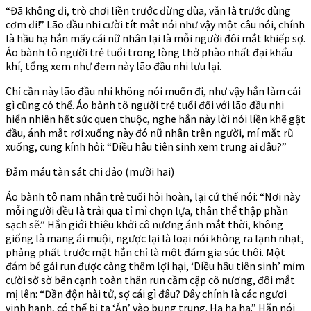
“Đã không đi, trò chơi liền trước đừng đùa, vẫn là trước dùng
cơm đi!” Lão đầu nhi cười tít mắt nói như vậy một câu nói, chính
là hầu hạ hắn mấy cái nữ nhân lại là mỗi người đôi mắt khiếp sợ.
Áo bành tô người trẻ tuổi trong lòng thở phào nhất đại khẩu
khí, tổng xem như đem này lão đầu nhi lưu lại.
Chỉ cần này lão đầu nhi không nói muốn đi, như vậy hắn làm cái
gì cũng có thể. Áo bành tô người trẻ tuổi đối với lão đầu nhi
hiển nhiên hết sức quen thuộc, nghe hắn này lời nói liền khẽ gật
đầu, ánh mắt rơi xuống này đó nữ nhân trên người, mí mắt rũ
xuống, cung kính hỏi: “Diều hâu tiên sinh xem trung ai đâu?”
Đẫm máu tàn sát chi đảo (mười hai)
Áo bành tô nam nhân trẻ tuổi hỏi hoàn, lại cứ thế nói: “Nơi này
mỗi người đều là trải qua tỉ mỉ chọn lựa, thân thể thập phần
sạch sẽ.” Hắn giới thiệu khởi cô nương ánh mắt thời, không
giống là mang ái muội, ngược lại là loại nói không ra lạnh nhạt,
phảng phất trước mặt hắn chỉ là một đám gia súc thôi. Một
đám bé gái run được càng thêm lợi hại, ‘Diều hâu tiên sinh’ mỉm
cười sờ sờ bên cạnh toàn thân run cầm cập cô nương, đôi mắt
mị lên: “Đần độn hài tử, sợ cái gì đâu? Đây chính là các ngươi
vinh hạnh, có thể bị ta ‘Ăn’ vào bụng trung. Ha ha ha.” Hắn nói