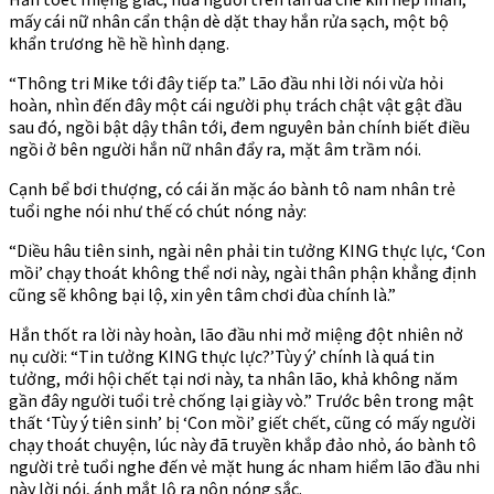
mấy cái nữ nhân cẩn thận dè dặt thay hắn rửa sạch, một bộ
khẩn trương hề hề hình dạng.
“Thông tri Mike tới đây tiếp ta.” Lão đầu nhi lời nói vừa hỏi
hoàn, nhìn đến đây một cái người phụ trách chật vật gật đầu
sau đó, ngồi bật dậy thân tới, đem nguyên bản chính biết điều
ngồi ở bên người hắn nữ nhân đẩy ra, mặt âm trầm nói.
Cạnh bể bơi thượng, có cái ăn mặc áo bành tô nam nhân trẻ
tuổi nghe nói như thế có chút nóng nảy:
“Diều hâu tiên sinh, ngài nên phải tin tưởng KING thực lực, ‘Con
mồi’ chạy thoát không thể nơi này, ngài thân phận khẳng định
cũng sẽ không bại lộ, xin yên tâm chơi đùa chính là.”
Hắn thốt ra lời này hoàn, lão đầu nhi mở miệng đột nhiên nở
nụ cười: “Tin tưởng KING thực lực?’Tùy ý’ chính là quá tin
tưởng, mới hội chết tại nơi này, ta nhân lão, khả không năm
gần đây người tuổi trẻ chống lại giày vò.” Trước bên trong mật
thất ‘Tùy ý tiên sinh’ bị ‘Con mồi’ giết chết, cũng có mấy người
chạy thoát chuyện, lúc này đã truyền khắp đảo nhỏ, áo bành tô
người trẻ tuổi nghe đến vẻ mặt hung ác nham hiểm lão đầu nhi
này lời nói, ánh mắt lộ ra nôn nóng sắc.