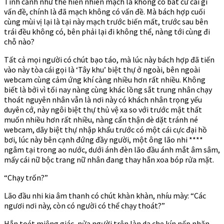
Tình cảnh như thế hiển nhiên mạch là không có bất cứ cái gì
vấn đề, chính là đã mạch không có vấn đề. Mà bách hợp cuối
cùng mùi vị lại là tại này mạch trước biến mất, trước sau bên
trái đều không có, bên phải lại đi không thể, nàng tới cùng đi
chỗ nào?
Tất cả mọi người có chút bạo táo, mà lúc này bách hợp đã tiến
vào này tòa cái gọi là ‘Tây khu’ biệt thự ở ngoài, bên ngoài
webcam cùng cảm ứng khí càng nhiều hơn rất nhiều. Không
biết là bởi vì tối nay nàng cùng khác lồng sắt trung nhân chạy
thoát nguyên nhân vẫn là nơi này có khách nhân trọng yếu
duyên cớ, này ngôi biệt thự thủ vệ xa so với trước mật thất
muốn nhiều hơn rất nhiều, nàng cẩn thận dè dặt tránh né
webcam, dãy biệt thự nhập khẩu trước có một cái cực đại hồ
bơi, lúc này bên cạnh đứng đầy người, một ông lão nhi ****
ngâm tại trong ao nước, dưới ánh đèn lão đầu ánh mắt âm sâm,
mấy cái nữ bộc trang nữ nhân đang thay hắn xoa bóp rửa mặt.
“Chạy trốn?”
Lão đầu nhi kia âm thanh có chút khàn khàn, nhíu mày: “Các
ngươi nơi này, còn có người có thể chạy thoát?”
Hắn toét miệng giác, nửa người trên làn da che kín nếp nhăn,