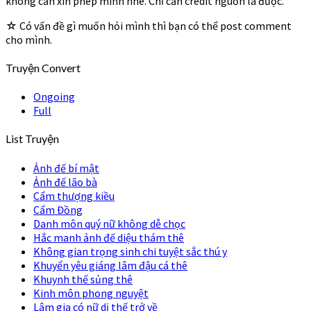
không cần xin phép mình nhé. Chỉ cần credit nguồn là được.
☆ Có vấn đề gì muốn hỏi mình thì bạn có thể post comment
cho mình.
Truyện Convert
Ongoing
Full
List Truyện
Ảnh đế bí mật
Ảnh đế lão bà
Cẩm thượng kiều
Cẩm Đồng
Danh môn quý nữ không dễ chọc
Hắc manh ảnh đế diệu thám thê
Không gian trọng sinh chi tuyệt sắc thú y
Khuyển yêu giáng lâm đậu cá thê
Khuynh thế sủng thê
Kinh môn phong nguyệt
Lâm gia có nữ dị thế trở về