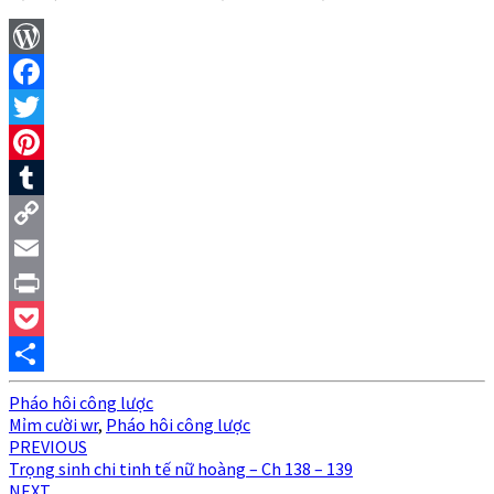
WordPress
Facebook
Twitter
Pinterest
Tumblr
Copy
Link
Email
Print
Pocket
Share
Pháo hôi công lược
Mỉm cười wr
,
Pháo hôi công lược
Post
PREVIOUS
Trọng sinh chi tinh tế nữ hoàng – Ch 138 – 139
navigation
NEXT