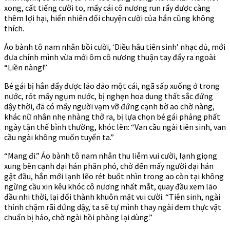
xong, cất tiếng cười to, mấy cái cô nương run rẩy được càng
thêm lợi hại, hiển nhiên đối chuyện cười của hắn cũng không
thích.
Áo bành tô nam nhân bồi cười, ‘Diều hâu tiên sinh’ nhạc đủ, mới
đưa chính mình vừa mới ôm cô nương thuận tay đẩy ra ngoài:
“Liền nàng!”
Bé gái bị hắn đẩy được lảo đảo một cái, ngã sấp xuống ở trong
nước, rót mấy ngụm nước, bị nghẹn hoa dung thất sắc đứng
dậy thời, đã có mấy người vạm vỡ đứng cạnh bờ ao chờ nàng,
khác nữ nhân nhẹ nhàng thở ra, bị lựa chọn bé gái phảng phất
ngày tận thế bình thường, khóc lên: “Van cầu ngài tiên sinh, van
cầu ngài không muốn tuyển ta.”
“Mang đi.” Áo bành tô nam nhân thu liễm vui cười, lạnh giọng
xung bên cạnh đại hán phân phó, chờ đến mấy người đại hán
gật đầu, hắn mới lạnh lẽo rét buốt nhìn trong ao còn tại không
ngừng cầu xin kêu khóc cô nương nhất mắt, quay đầu xem lão
đầu nhi thời, lại đổi thành khuôn mặt vui cười: “Tiên sinh, ngài
thỉnh chậm rãi đứng dậy, ta sẽ tự mình thay ngài đem thực vật
chuẩn bị hảo, chờ ngài hồi phòng lại dùng.”