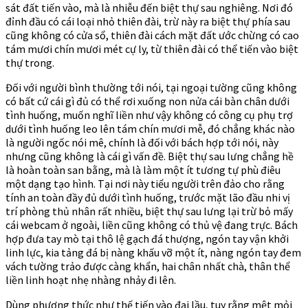
sát đất tiến vào, mà là nhiễu đến biệt thự sau nghiêng. Nơi đó
đỉnh đầu có cái loại nhỏ thiên đài, trừ này ra biệt thự phía sau
cũng không có cửa sổ, thiên đài cách mặt đất ước chừng có cao
tám mươi chín mươi mét cự ly, từ thiên đài có thể tiến vào biệt
thự trong.
Đối với người bình thường tới nói, tại ngoại tường cũng không
có bất cứ cái gì đủ có thể rơi xuống non nửa cái bàn chân dưới
tình huống, muốn nghĩ liền như vậy không có công cụ phụ trợ
dưới tình huống leo lên tám chín mươi mễ, đó chẳng khác nào
là người ngốc nói mê, chính là đối với bách hợp tới nói, này
nhưng cũng không là cái gì vấn đề. Biệt thự sau lưng chẳng hề
là hoàn toàn san bằng, mà là làm một ít tương tự phù điêu
một dạng tạo hình. Tại nơi này tiểu người trên đảo cho rằng
tính an toàn đầy đủ dưới tình huống, trước mặt lão đầu nhi vị
trí phòng thủ nhân rất nhiều, biệt thự sau lưng lại trừ bỏ mấy
cái webcam ở ngoài, liền cũng không có thủ vệ đang trực. Bách
hợp đưa tay mò tại thô lệ gạch đá thượng, ngón tay vận khởi
linh lực, kia tảng đá bị nàng khấu vỡ một ít, nàng ngón tay đem
vách tường trảo được càng khẩn, hai chân nhất chà, thân thể
liền linh hoạt nhẹ nhàng nhảy đi lên.
Dùng phương thức như thế tiến vào đại lầu, tuy rằng mệt mỏi