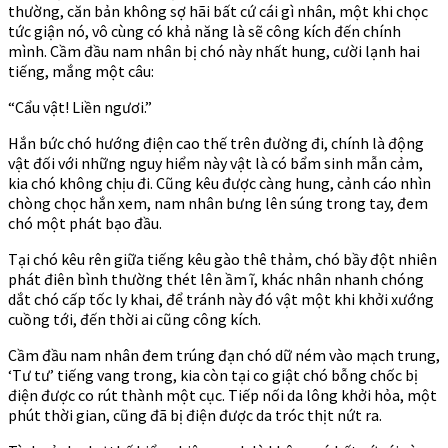
thường, căn bản không sợ hãi bất cứ cái gì nhân, một khi chọc
tức giận nó, vô cùng có khả năng là sẽ công kích đến chính
mình. Cầm đầu nam nhân bị chó này nhất hung, cười lạnh hai
tiếng, mắng một câu:
“Cẩu vật! Liền ngươi.”
Hắn bức chó hướng điện cao thế trên đường đi, chính là động
vật đối với những nguy hiểm này vật là có bẩm sinh mẫn cảm,
kia chó không chịu đi. Cũng kêu được càng hung, cảnh cáo nhìn
chòng chọc hắn xem, nam nhân bưng lên súng trong tay, đem
chó một phát bạo đầu.
Tại chó kêu rên giữa tiếng kêu gào thê thảm, chó bầy đột nhiên
phát điên bình thường thét lên ầm ĩ, khác nhân nhanh chóng
dắt chó cấp tốc ly khai, để tránh này đó vật một khi khởi xướng
cuồng tới, đến thời ai cũng công kích.
Cầm đầu nam nhân đem trúng đạn chó dữ ném vào mạch trung,
‘Tư tư’ tiếng vang trong, kia còn tại co giật chó bỗng chốc bị
điện được co rút thành một cục. Tiếp nối da lông khởi hỏa, một
phút thời gian, cũng đã bị điện được da tróc thịt nứt ra.