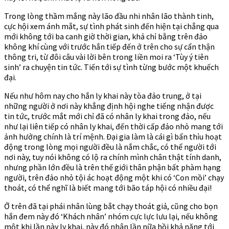
Trong lòng thầm mắng này lão đầu nhi nhân lão thành tinh,
cực hội xem ánh mắt, sự tình phát sinh đến hiện tại chẳng qua
mới không tới ba canh giờ thời gian, khả chỉ bằng trên đảo
không khí cùng với trước hắn tiếp đến ở trên cho sự cẩn thận
thông tri, từ đôi câu vài lời bên trong liền moi ra ‘Tùy ý tiên
sinh’ ra chuyện tin tức. Tiến tới sự tình từng bước một khuếch
đại.
Nếu như hôm nay cho hắn ly khai này tòa đảo trung, ở tại
những người ở nơi này khẳng định hội nghe tiếng nhận được
tin tức, trước mắt mới chỉ đã có nhân ly khai trong đảo, nếu
như lại liên tiếp có nhân ly khai, đến thời cấp đảo nhỏ mang tới
ảnh hưởng chính là trí mệnh. Đại gia làm là cái gì bẩn thỉu hoạt
động trong lòng mọi người đều là nắm chắc, có thể người tới
nơi này, tuy nói không có lộ ra chính mình chân thật tính danh,
nhưng phần lớn đều là trên thế giới thân phận bất phàm hạng
người, trên đảo nhỏ tội ác hoạt động một khi có ‘Con mồi’ chạy
thoát, có thể nghĩ là biết mang tới bão táp hội có nhiều đại!
Ở trên đã tại phái nhân lùng bắt chạy thoát giả, cũng cho bọn
hắn đem này đó ‘Khách nhân’ nhóm cực lực lưu lại, nếu không
một khi lần này ly khai, này đó nhân lần nữa hồi khả năng tới