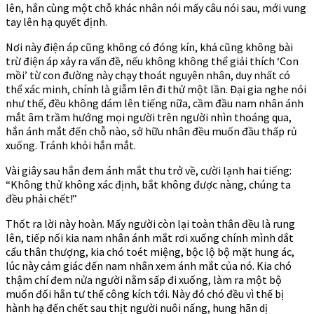
lên, hắn cùng một chỗ khác nhân nói mấy câu nói sau, mới vung
tay lên hạ quyết định.
Nơi này điện áp cũng không có đóng kín, khả cũng không bài
trừ điện áp xảy ra vấn đề, nếu không không thể giải thích ‘Con
mồi’ từ con đường này chạy thoát nguyên nhân, duy nhất có
thể xác minh, chính là giẫm lên đi thử một lần. Đại gia nghe nói
như thế, đều không dám lên tiếng nữa, cầm đầu nam nhân ánh
mắt âm trầm hướng mọi người trên người nhìn thoáng qua,
hắn ánh mắt đến chỗ nào, sở hữu nhân đều muốn đầu thấp rủ
xuống. Tránh khỏi hắn mắt.
Vài giây sau hắn đem ánh mắt thu trở về, cười lạnh hai tiếng:
“Không thử không xác định, bắt không được nàng, chúng ta
đều phải chết!”
Thốt ra lời này hoàn. Mấy người còn lại toàn thân đều là rung
lên, tiếp nối kia nam nhân ánh mắt rơi xuống chính mình dắt
cẩu thân thượng, kia chó toét miệng, bộc lộ bộ mặt hung ác,
lúc này cảm giác đến nam nhân xem ánh mắt của nó. Kia chó
thậm chí đem nửa người nằm sấp đi xuống, làm ra một bộ
muốn đối hắn tư thế công kích tới. Này đó chó đều vì thế bị
hành hạ đến chết sau thịt người nuôi nấng, hung hãn dị