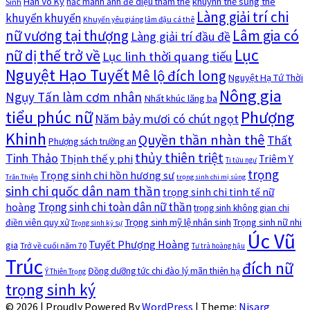
Hàn Võ Ký
khuynh thế sủng thê
hắc manh ảnh đế diệu thám thê
Sinh
Làng giải trí chi
khuyển khuyển
Khuyển yêu giáng lâm đậu cá thê
nữ vương tại thượng
Lâm gia có
Làng giải trí đầu đề
Lục
nữ dị thế trở về
Lục linh thời quang tiếu
Nguyệt Hạo Tuyết
Mê lộ đích long
Nguyệt Hạ Tứ Thời
Nông gia
Ngụy Tấn làm cơm nhân
Nhất khúc lăng ba
tiểu phúc nữ
Phượng
Năm bảy mươi có chút ngọt
Khinh
Quyền thần nhàn thê
Thất
Phượng sách trường an
thủy thiên triệt
Tinh Thảo
Thịnh thế y phi
Triêm Y
Ti tửu ngư
trọng
Trọng sinh chi hồn hương sư
Trăn Thiện
trọng sinh chi mị sủng
sinh chi quốc dân nam thần
trọng sinh chi tinh tế nữ
Trọng sinh chi toàn dân nữ thần
hoàng
trọng sinh không gian chi
Trọng sinh mỹ lệ nhân sinh
Trọng sinh nữ nhi
điền viên quy xử
Trọng sinh kỷ sự
Úc Vũ
Tuyết Phượng Hoàng
gia
Trở về cuối năm 70
Tư trà hoàng hậu
Trúc
đích nữ
Đồng dưỡng tức chi đào lý mãn thiên hạ
Ý Thiên Trọng
trọng sinh ký
© 2026
|
Proudly Powered By
WordPress
|
Theme:
Nisarg