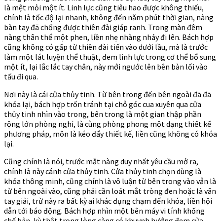
là mệt mỏi một ít. Linh lực cũng tiêu hao được không thiếu,
chính là tốc độ lại nhanh, không đến năm phút thời gian, nàng
bàn tay đã chống được thiên đài giáp ranh. Trong màn đêm
nàng thân thể một phen, liền nhẹ nhàng nhảy đi lên. Bách hợp
cũng không có gấp từ thiên đài tiến vào dưới lầu, mà là trước
làm một lát luyện thể thuật, đem linh lực trong cơ thể bổ sung
một ít, lại lắc lắc tay chân, này mới ngước lên bên bàn lối vào
tấu đi qua.
Nơi này là cái cửa thủy tinh. Từ bên trong đến bên ngoài đã đã
khóa lại, bách hợp trốn tránh tại chỗ góc cua xuyên qua cửa
thủy tinh nhìn vào trong, bên trong là một gian thập phần
rộng lớn phòng nghỉ, là cùng phòng phong một dạng thiết kế
phương pháp, môn là kéo đẩy thiết kế, liền cũng không có khóa
lại.
Cũng chính là nói, trước mắt nàng duy nhất yêu cầu mở ra,
chính là này cánh cửa thủy tinh. Cửa thủy tinh chọn dùng là
khóa thông minh, cũng chính là vô luận từ bên trong vào vẫn là
từ bên ngoài vào, cũng phải cần loát mắt tròng đen hoặc là vân
tay giải, trừ này ra bất kỳ ai khác đụng chạm đến khóa, liền hội
dẫn tới báo động. Bách hợp nhìn một bên máy vi tính khống
chế bản, kỳ thật trong lòng càng có khuynh hướng đem cửa