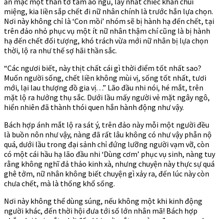
ăn mặc một thân tơ tằm áo ngủ, lấy nhất chiếc khăn chùi
miệng, kia liền sắp chết đi nữ nhân chính là trước hắn lựa chọn.
Nơi này không chỉ là ‘Con mồi’ nhóm sẽ bị hành hạ đến chết, tại
trên đảo nhỏ phục vụ một ít nữ nhân thậm chí cũng là bị hành
hạ đến chết đối tượng, khó trách vừa mới nữ nhân bị lựa chọn
thời, lộ ra như thế sợ hãi thần sắc.
“Các ngươi biết, này thịt chất cái gì thời điểm tốt nhất sao?
Muốn người sống, chết liền không mùi vị, sống tốt nhất, tươi
mới, lại lau thượng đồ gia vị. . .” Lão đầu nhi nói, hé mắt, trên
mặt lộ ra hưởng thụ sắc. Dưới lầu mấy người vẻ mặt ngây ngô,
hiển nhiên đã thành thói quen hắn hành động như vậy.
Bách hợp ánh mắt lộ ra sát ý, trên đảo này mỗi một người đều
là buồn nôn như vậy, nàng đã rất lâu không có như vậy phẫn nộ
quá, dưới lầu trong đại sảnh chỉ đứng lưỡng người vạm vỡ, còn
có một cái hầu hạ lão đầu nhi ‘Dùng cơm’ phục vụ sinh, nàng tuy
rằng không nghĩ đả thảo kinh xà, nhưng chuyện này thực sự quá
ghê tởm, nữ nhân không biết chuyện gì xảy ra, đến lúc này còn
chưa chết, mà là thống khổ sống.
Nơi này không thể dùng súng, nếu không một khi kinh động
người khác, đến thời hội đưa tới số lớn nhân mã! Bách hợp