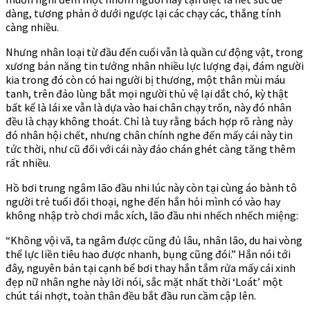
dàng, tương phản ở dưới ngược lại các chạy các, thắng tính
càng nhiều.
Nhưng nhân loại từ đầu đến cuối vẫn là quần cư động vật, trong
xương bản năng tin tưởng nhân nhiều lực lượng đại, đám người
kia trong đó còn có hai người bị thương, một thân mùi máu
tanh, trên đảo lùng bắt mọi người thủ vệ lại dắt chó, kỳ thật
bất kể là lái xe vẫn là dựa vào hai chân chạy trốn, này đó nhân
đều là chạy không thoát. Chỉ là tuy rằng bách hợp rõ ràng này
đó nhân hội chết, nhưng chân chính nghe đến mấy cái này tin
tức thời, như cũ đối với cái này đảo chán ghét càng tăng thêm
rất nhiều.
Hồ bơi trung ngâm lão đầu nhi lúc này còn tại cùng áo bành tô
người trẻ tuổi đối thoại, nghe đến hắn hỏi mình có vào hay
không nhập trò chơi mắc xích, lão đầu nhi nhếch nhếch miệng:
“Không vội vã, ta ngâm được cũng đủ lâu, nhân lão, du hai vòng
thể lực liền tiêu hao được nhanh, bụng cũng đói.” Hắn nói tới
đây, nguyên bản tại cạnh bể bơi thay hắn tắm rửa mấy cái xinh
đẹp nữ nhân nghe này lời nói, sắc mặt nhất thời ‘Loát’ một
chút tái nhợt, toàn thân đều bắt đầu run cầm cập lên.