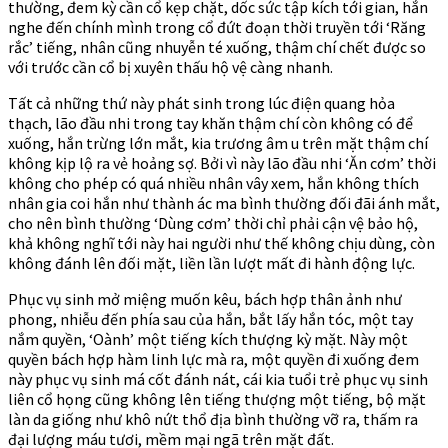
thường, đem kỳ cần cổ kẹp chặt, dốc sức tập kích tới gian, hắn
nghe đến chính mình trong cổ đứt đoạn thời truyền tới ‘Răng
rắc’ tiếng, nhân cũng nhuyễn té xuống, thậm chí chết được so
với trước cần cổ bị xuyên thấu hộ vệ càng nhanh.
Tất cả những thứ này phát sinh trong lúc điện quang hỏa
thạch, lão đầu nhi trong tay khăn thậm chí còn không có để
xuống, hắn trừng lớn mắt, kia trương âm u trên mặt thậm chí
không kịp lộ ra vẻ hoảng sợ. Bởi vì này lão đầu nhi ‘Ăn cơm’ thời
không cho phép có quá nhiều nhân vây xem, hắn không thích
nhân gia coi hắn như thành ác ma bình thường đối đãi ánh mắt,
cho nên bình thường ‘Dùng cơm’ thời chỉ phải cận vệ bảo hộ,
khả không nghĩ tới này hai người như thế không chịu dùng, còn
không đánh lên đối mặt, liền lần lượt mất đi hành động lực.
Phục vụ sinh mở miệng muốn kêu, bách hợp thân ảnh như
phong, nhiễu đến phía sau của hắn, bắt lấy hắn tóc, một tay
nắm quyền, ‘Oành’ một tiếng kích thượng kỳ mặt. Này một
quyền bách hợp hàm linh lực mà ra, một quyền đi xuống đem
này phục vụ sinh má cốt đánh nát, cái kia tuổi trẻ phục vụ sinh
liên cổ họng cũng không lên tiếng thượng một tiếng, bộ mặt
làn da giống như khô nứt thổ địa bình thường vỡ ra, thấm ra
đại lượng máu tươi, mềm mại ngã trên mặt đất.