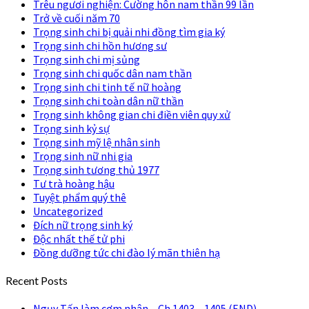
Trêu ngươi nghiện: Cường hôn nam thần 99 lần
Trở về cuối năm 70
Trọng sinh chi bị quải nhi đồng tìm gia ký
Trọng sinh chi hồn hương sư
Trọng sinh chi mị sủng
Trọng sinh chi quốc dân nam thần
Trọng sinh chi tinh tế nữ hoàng
Trọng sinh chi toàn dân nữ thần
Trọng sinh không gian chi điền viên quy xử
Trọng sinh kỷ sự
Trọng sinh mỹ lệ nhân sinh
Trọng sinh nữ nhi gia
Trọng sinh tương thủ 1977
Tư trà hoàng hậu
Tuyệt phẩm quý thê
Uncategorized
Đích nữ trọng sinh ký
Độc nhất thế tử phi
Đồng dưỡng tức chi đào lý mãn thiên hạ
Recent Posts
Ngụy Tấn làm cơm nhân – Ch 1403 – 1405 (END)