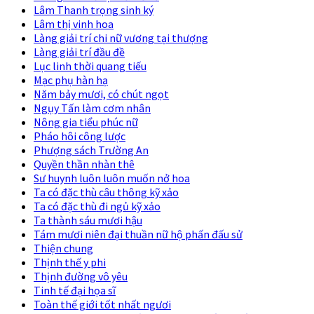
Lâm Thanh trọng sinh ký
Lâm thị vinh hoa
Làng giải trí chi nữ vương tại thượng
Làng giải trí đầu đề
Lục linh thời quang tiếu
Mạc phụ hàn hạ
Năm bảy mươi, có chút ngọt
Ngụy Tấn làm cơm nhân
Nông gia tiểu phúc nữ
Pháo hôi công lược
Phượng sách Trường An
Quyền thần nhàn thê
Sư huynh luôn luôn muốn nở hoa
Ta có đặc thù câu thông kỹ xảo
Ta có đặc thù đi ngủ kỹ xảo
Ta thành sáu mươi hậu
Tám mươi niên đại thuần nữ hộ phấn đấu sử
Thiện chung
Thịnh thế y phi
Thịnh đường vô yêu
Tinh tế đại họa sĩ
Toàn thế giới tốt nhất ngươi