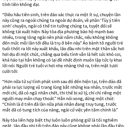
tính liền không đại.
“Diều hâu tiên sinh, trên đảo xác thực ra một ít sự, chuyện lần
này cũng ra ngoài chúng ta ngoài dự đoán, về phần ‘Tùy ý tiên
sinh’ chuyện, ngài có thể tin tưởng chúng ta, tuyệt đối sẽ
không tái xuất hiện. Này tòa địa phương bảo hộ mạnh bao
nhiêu, trong lòng ngài nên phải nắm chắc, nếu không không
đến mức mỗi lần tới đều là trụ ở bên này.” Áo bành tô người trẻ
tuổi thốt ra lời này xuất khẩu, lão đầu nhi trên mặt thần sắc hơi
hơi dịu đi một chút, chẳng qua biểu tình vẫn là hết sức khó coi,
khả hảo tại hắn không có lại đề nhất định muốn lập tức ly khai
lời nói. Người trẻ tuổi vi hơi nhẹ nhàng thở ra, trên mặt tươi
cười tới:
“Hơn nữa từ sự tình phát sinh sau đó đến hiện tại, trên đảo đã
phái ra lực lượng vũ trang lùng bắt những kia nhân, trước mắt
mới chỉ, đã có ngũ nhân chết, thi thể bị xử lý, chỉ chỉ riêng một
người may mắn chạy thoát.” Hắn nói xong, dừng một chút:
“Chính là ở trên đã lần nữa phái nhân đang truy tung, trước
mắt đã có tung tích của nàng, ngài cứ việc yên tâm chính là.”
Này tòa liên hợp biệt thự luôn luôn phòng giữ là tối nghiêm
ngặt, lão đầu nhi tới trên đảo này cũng không phải lần đầu tiên,