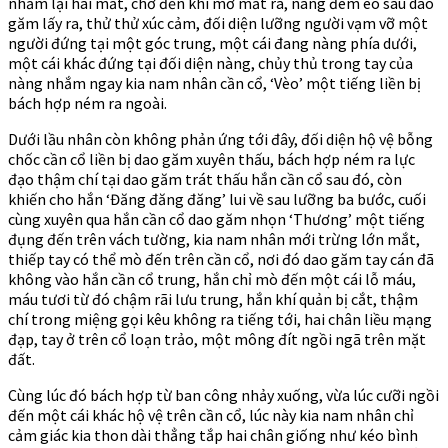
nhắm lại hai mắt, chờ đến khi mở mắt ra, nàng đem eo sau dao
găm lấy ra, thử thử xúc cảm, đối diện lưỡng người vạm vỡ một
người đứng tại một góc trung, một cái đang nàng phía dưới,
một cái khác đứng tại đối diện nàng, chủy thủ trong tay của
nàng nhắm ngay kia nam nhân cần cổ, ‘Vèo’ một tiếng liền bị
bách hợp ném ra ngoài.
Dưới lầu nhân còn không phản ứng tới đây, đối diện hộ vệ bỗng
chốc cần cổ liền bị dao găm xuyên thấu, bách hợp ném ra lực
đạo thậm chí tại dao găm trát thấu hắn cần cổ sau đó, còn
khiến cho hắn ‘Đăng đăng đăng’ lui về sau lưỡng ba bước, cuối
cùng xuyên qua hắn cần cổ dao găm nhọn ‘Thương’ một tiếng
đụng đến trên vách tường, kia nam nhân mới trừng lớn mắt,
thiếp tay có thể mò đến trên cần cổ, nơi đó dao găm tay cán đã
không vào hắn cần cổ trung, hắn chỉ mò đến một cái lỗ máu,
máu tươi từ đó chậm rãi lưu trung, hắn khí quản bị cắt, thậm
chí trong miệng gọi kêu không ra tiếng tới, hai chân liều mạng
đạp, tay ở trên cổ loạn trảo, một mông đít ngồi ngã trên mặt
đất.
Cùng lúc đó bách hợp từ ban công nhảy xuống, vừa lúc cưỡi ngồi
đến một cái khác hộ vệ trên cần cổ, lúc này kia nam nhân chỉ
cảm giác kia thon dài thẳng tắp hai chân giống như kéo bình