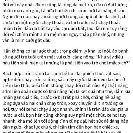
đối với này nhất điểm cũng là lòng dạ biết rõ, cửa có đại lượng
nhân mã canh gác, tả hữu hai bên chỉ có xe hơi tài năng đi vào.
Nghe đến nói chạy thoát người trong có ngũ nhân đã chết, chỉ
thừa lại một người chạy thoát, vả lại trước mắt chạy thoát
nhân trên đảo đã bắt tay vào tại đuổi bắt, lão đầu nhi tuy rằng
đối với chính mình sinh mệnh an nguy thập phần để ý, nhưng
vẫn là mỉm cười gật đầu.
Hắn không có lại lược thuật trọng điểm ly khai lời nói, áo bành
tô người trẻ tuổi trên mặt vui cười càng nồng: “Như vậy diều
hâu tiên sinh hiện tại nhưng là phải tiến vào trò chơi mắc xích?”
Bách hợp trốn tránh tại cạnh bể bơi đại phiến thực vật sau,
nghe đến chạy trốn ra lồng sắt mấy người khác đều đã chết ở
trên đảo thời, biểu tình không thay đổi chút nào. Kỳ thật nàng
sớm liền đoán được có khả năng hội là kết quả như thế, đám kia
nhân gan quá tiểu, trước xe bị trát phá thời, chẳng hề bằng
lòng dựa vào hai chân chạy trốn, xoay chuyển đi tin tưởng xe
hơi, tuy nói xe hơi chạy được nhanh, chính là trên đảo đại gia lạ
nước lạ cái, bọn hắn cũng không suy nghĩ một chút, xe hơi tuy
nhanh, khả mở lên tới động tĩnh cũng đại, hết sức dễ dàng hấp
dẫn người khác lực chú ý, chỉ cần tìm đến bọn hắn chiếc xe,
muốn nghĩ đem một nhóm người này tận diệt là hết sức dễ