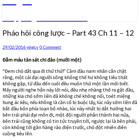
Truyện ngôn tình convert
Pháo
Pháo hôi công lược – Part 43 Ch 11 – 12
hôi
công
Comments
29/02/2016
yingcv
0 Comment
lược
–
Đẫm máu tàn sát chi đảo (mười một)
Part
43
“Đem chó dắt qua đi thử thử!” Cầm đầu nam nhân cắn chặt
Ch
răng, một cái đại người sống không thể hư không tiêu thất
11
không gặp, từ đầu đến cuối đều muốn thử một lần mới biết.
–
Mấy người nghe hắn này lời nói, đều nhẹ nhàng thở ra gật đầu,
12
những kia chó sớm liền đã khống chế không nổi, toét miệng
hung ác kêu, nếu không là cần cổ bị buộc lấy, lúc này sớm liền đã
bắt đầu bốn phía loạn bổ nhào, lúc này nhất bị dắt hướng hai
bên trái phải đại môn đi, một đội người phân thành hai nửa,
bên trái cũng không có tin tức truyền tới, ngược lại là bên phải,
còn không tới gần hàng rào điện trước, chó đột nhiên điên
cuồng kêu lên.