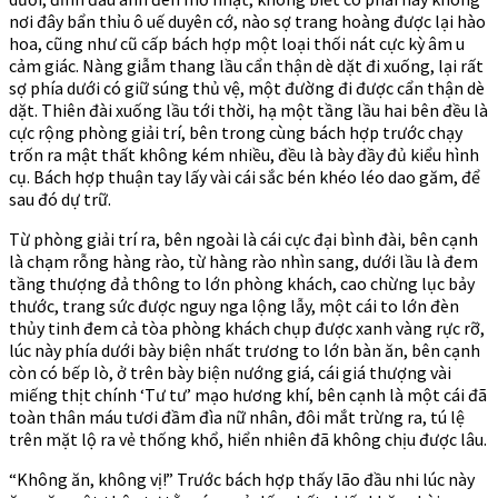
nơi đây bẩn thỉu ô uế duyên cớ, nào sợ trang hoàng được lại hào
hoa, cũng như cũ cấp bách hợp một loại thối nát cực kỳ âm u
cảm giác. Nàng giẫm thang lầu cẩn thận dè dặt đi xuống, lại rất
sợ phía dưới có giữ súng thủ vệ, một đường đi được cẩn thận dè
dặt. Thiên đài xuống lầu tới thời, hạ một tầng lầu hai bên đều là
cực rộng phòng giải trí, bên trong cùng bách hợp trước chạy
trốn ra mật thất không kém nhiều, đều là bày đầy đủ kiểu hình
cụ. Bách hợp thuận tay lấy vài cái sắc bén khéo léo dao găm, để
sau đó dự trữ.
Từ phòng giải trí ra, bên ngoài là cái cực đại bình đài, bên cạnh
là chạm rỗng hàng rào, từ hàng rào nhìn sang, dưới lầu là đem
tầng thượng đả thông to lớn phòng khách, cao chừng lục bảy
thước, trang sức được nguy nga lộng lẫy, một cái to lớn đèn
thủy tinh đem cả tòa phòng khách chụp được xanh vàng rực rỡ,
lúc này phía dưới bày biện nhất trương to lớn bàn ăn, bên cạnh
còn có bếp lò, ở trên bày biện nướng giá, cái giá thượng vài
miếng thịt chính ‘Tư tư’ mạo hương khí, bên cạnh là một cái đã
toàn thân máu tươi đầm đìa nữ nhân, đôi mắt trừng ra, tú lệ
trên mặt lộ ra vẻ thống khổ, hiển nhiên đã không chịu được lâu.
“Không ăn, không vị!” Trước bách hợp thấy lão đầu nhi lúc này