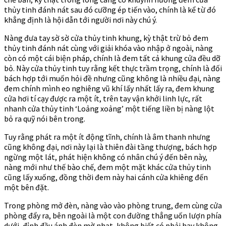
thủy tinh đánh nát sau đó cưỡng ép tiến vào, chính là kể từ đó
khẳng định là hội dẫn tới người nơi này chú ý.
Nàng đưa tay sờ sờ cửa thủy tinh khung, kỳ thật trừ bỏ đem
thủy tinh đánh nát cùng với giải khóa vào nhập ở ngoài, nàng
còn có một cái biện pháp, chính là đem tất cả khung cửa đều dỡ
bỏ. Này cửa thủy tinh tuy rằng kết thực trầm trọng, chính là đối
bách hợp tới muốn hỏi đề nhưng cũng không là nhiều đại, nàng
đem chính mình eo nghiêng vũ khí lấy nhất lấy ra, đem khung
cửa hơi tí cạy được ra một ít, trên tay vận khởi linh lực, rất
nhanh cửa thủy tinh ‘Loảng xoảng’ một tiếng liền bị nàng lột
bỏ ra quỹ nói bên trong.
Tuy rằng phát ra một ít động tĩnh, chính là âm thanh nhưng
cũng không đại, nơi này lại là thiên đài tầng thượng, bách hợp
ngừng một lát, phát hiện không có nhân chú ý đến bên này,
nàng mới như thế bào chế, đem một mặt khác cửa thủy tinh
cũng lấy xuống, đồng thời đem này hai cánh cửa khiêng đến
một bên đặt.
Trong phòng mở đèn, nàng vào vào phòng trung, đem cùng cửa
phòng đẩy ra, bên ngoài là một con đường thẳng uốn lượn phía
dưới, đỉnh đầu ánh đèn mờ nhạt, không biết có phải hay không