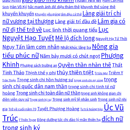
Bảo Kính
Hàm Can Hoa
Hàn Võ Ký
khuynh thế sủng thê
hắc manh ảnh đế diệu thám thê
Sinh
Làng giải trí chi
khuyển khuyển
Khuyển yêu giáng lâm đậu cá thê
nữ vương tại thượng
Lâm gia có
Làng giải trí đầu đề
Lục
nữ dị thế trở về
Lục linh thời quang tiếu
Nguyệt Hạo Tuyết
Mê lộ đích long
Nguyệt Hạ Tứ Thời
Nông gia
Ngụy Tấn làm cơm nhân
Nhất khúc lăng ba
tiểu phúc nữ
Phượng
Năm bảy mươi có chút ngọt
Khinh
Quyền thần nhàn thê
Thất
Phượng sách trường an
thủy thiên triệt
Tinh Thảo
Thịnh thế y phi
Triêm Y
Ti tửu ngư
trọng
Trọng sinh chi hồn hương sư
Trăn Thiện
trọng sinh chi mị sủng
sinh chi quốc dân nam thần
trọng sinh chi tinh tế nữ
Trọng sinh chi toàn dân nữ thần
hoàng
trọng sinh không gian chi
Trọng sinh mỹ lệ nhân sinh
Trọng sinh nữ nhi
điền viên quy xử
Trọng sinh kỷ sự
Úc Vũ
Tuyết Phượng Hoàng
gia
Trở về cuối năm 70
Tư trà hoàng hậu
Trúc
đích nữ
Đồng dưỡng tức chi đào lý mãn thiên hạ
Ý Thiên Trọng
trọng sinh ký