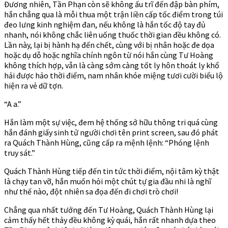
Đương nhiên, Tần Phạn còn sẽ không ấu trĩ đến đập bàn phím,
hắn chẳng qua là mỗi thua một trận liền cấp tốc điểm trong túi
đeo lưng kinh nghiệm đan, nếu không là hắn tốc độ tay đủ
nhanh, nói không chắc liên uống thuốc thời gian đều không có.
Lần này, lại bị hành hạ đến chết, cùng với bị nhân hoặc đe dọa
hoặc dụ dỗ hoặc nghĩa chính ngôn từ nói hắn cùng Tư Hoàng
không thích hợp, vẫn là càng sớm càng tốt ly hôn thoát ly khổ
hải được hảo thời điểm, nam nhân khóe miệng tươi cười biểu lộ
hiện ra vẻ dữ tợn.
“A a.”
Hắn làm một sự việc, đem hệ thống sở hữu thông tri quá cùng
hắn đánh giấy sinh tử người chơi tên print screen, sau đó phát
ra Quách Thành Hùng, cũng cấp ra mệnh lệnh: “Phóng lệnh
truy sát.”
Quách Thành Hùng tiếp đến tin tức thời điểm, nội tâm kỳ thật
là chạy tan vỡ, hắn muốn hỏi một chút tự gia đầu nhi là nghĩ
như thế nào, đột nhiên sa đọa đến đi chơi trò chơi!
Chẳng qua nhất tưởng đến Tư Hoàng, Quách Thành Hùng lại
cảm thấy hết thảy đều không kỳ quái, hắn rất nhanh dựa theo