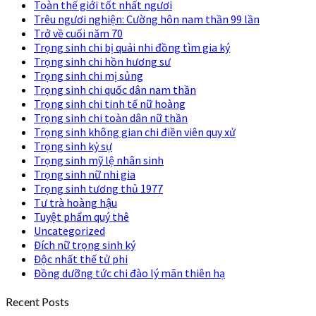
Toàn thế giới tốt nhất ngươi
Trêu ngươi nghiện: Cường hôn nam thần 99 lần
Trở về cuối năm 70
Trọng sinh chi bị quải nhi đồng tìm gia ký
Trọng sinh chi hồn hương sư
Trọng sinh chi mị sủng
Trọng sinh chi quốc dân nam thần
Trọng sinh chi tinh tế nữ hoàng
Trọng sinh chi toàn dân nữ thần
Trọng sinh không gian chi điền viên quy xử
Trọng sinh kỷ sự
Trọng sinh mỹ lệ nhân sinh
Trọng sinh nữ nhi gia
Trọng sinh tương thủ 1977
Tư trà hoàng hậu
Tuyệt phẩm quý thê
Uncategorized
Đích nữ trọng sinh ký
Độc nhất thế tử phi
Đồng dưỡng tức chi đào lý mãn thiên hạ
Recent Posts