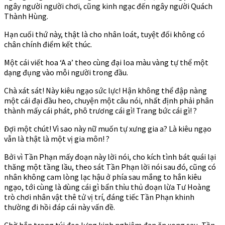
ngây người người chơi, cũng kinh ngạc đến ngây người Quách
Thành Hùng.
Hạn cuối thứ này, thật là cho nhân loát, tuyệt đối không có
chân chính điểm kết thúc.
Một cái viết hoa ‘A a’ theo cùng đại loa màu vàng tự thể một
dạng đụng vào mỗi người trong đầu.
Chà xát sát! Này kiêu ngạo sức lực! Hận không thể đập nàng
một cái đại đầu heo, chuyện một câu nói, nhất định phải phân
thành mấy cái phát, phô trương cái gì! Trang bức cái gì! ?
Đợi một chút! Vì sao này nữ muốn tự xưng gia a? Là kiêu ngạo
vẫn là thật là một vị gia môn! ?
Bởi vì Tần Phạn mấy đoạn này lời nói, cho kích tình bát quái lại
thăng một tầng lầu, theo sát Tần Phạn lời nói sau đó, cũng có
nhân không cam lòng lạc hậu ở phía sau mắng to hắn kiêu
ngạo, tới cùng là dùng cái gì bẩn thỉu thủ đoạn lừa Tư Hoàng
trò chơi nhân vật thê tử vị trí, đáng tiếc Tần Phạn khinh
thường đi hồi đáp cái này vấn đề.
Chờ hắn trong túi đeo lưng kinh nghiệm đan ăn xong sau, Tần