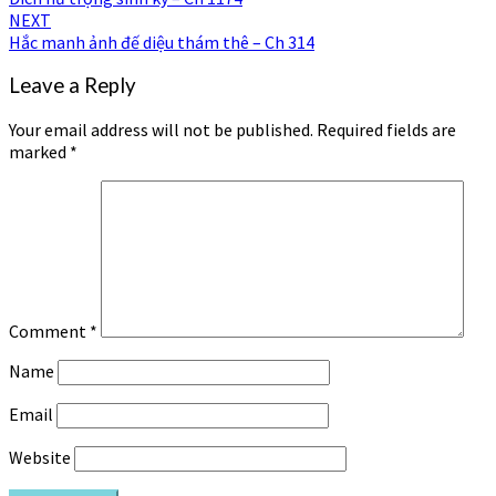
navigation
NEXT
Hắc manh ảnh đế diệu thám thê – Ch 314
Leave a Reply
Your email address will not be published.
Required fields are
marked
*
Comment
*
Name
Email
Website