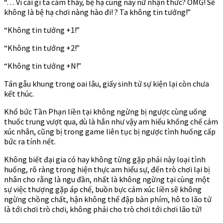
“. . . Vì cái gì ta cảm thấy, bệ hạ cùng này nữ nhận thức? OMG! Sẽ
không là bệ hạ chơi nàng hào đi! ? Ta không tin tưởng!”
“Không tin tưởng +1!”
“Không tin tưởng +2!”
“Không tin tưởng +N!”
Tán gẫu khung trong oai lâu, giấy sinh tử sự kiện lại còn chưa
kết thúc.
Khổ bức Tần Phạn liền tại không ngừng bị ngược cùng uống
thuốc trung vượt qua, dù là hắn như vậy am hiểu khống chế cảm
xúc nhân, cũng bị trong game liên tục bị ngược tình huống cấp
bức ra tính nết.
Không biết đại gia có hay không từng gặp phải này loại tình
huống, rõ ràng trong hiện thực am hiểu sự, đến trò chơi lại bị
nhân cho rằng là ngu đần, nhất là không ngừng tại cùng một
sự việc thượng gặp áp chế, buồn bực cảm xúc liền sẽ không
ngừng chồng chất, hận không thể đập bàn phím, hô to lão tử
là tới chơi trò chơi, không phải cho trò chơi tới chơi lão tử!