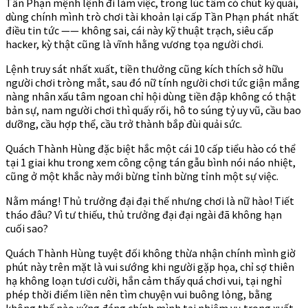
Tần Phạn mệnh lệnh đi làm việc, trong lúc tâm có chút kỳ quái,
dùng chính mình trò chơi tài khoản lại cấp Tần Phạn phát nhất
điều tin tức —— không sai, cái này kỹ thuật trạch, siêu cấp
hacker, kỳ thật cũng là vĩnh hằng vương tọa người chơi.
Lệnh truy sát nhất xuất, tiền thưởng cũng kích thích sở hữu
người chơi tròng mắt, sau đó nữ tính người chơi tức giận mắng
nàng nhân xấu tâm ngoan chỉ hội dùng tiền đập không có thật
bản sự, nam người chơi thì quấy rối, hô to súng tỷ uy vũ, cầu bao
dưỡng, cầu hợp thể, cầu trở thành bắp đùi quải sức.
Quách Thành Hùng đặc biệt hắc một cái 10 cấp tiểu hào có thể
tại 1 giai khu trong xem công cộng tán gẫu bình nói náo nhiệt,
cũng ở một khắc này mới bừng tỉnh bừng tỉnh một sự việc.
Nằm máng! Thủ trưởng đại đại thế nhưng chơi là nữ hào! Tiết
tháo đâu? Vì tư thiếu, thủ trưởng đại đại ngài đã không hạn
cuối sao?
Quách Thành Hùng tuyệt đối không thừa nhận chính mình giờ
phút này trên mặt là vui sướng khi người gặp họa, chỉ sợ thiên
hạ không loạn tươi cười, hắn cảm thấy quá chơi vui, tại nghỉ
phép thời điểm liền nên tìm chuyện vui buông lỏng, bằng
không thế nào xứng đáng chính mình tại nhiệm vụ trong xuất