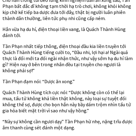
Phạn bất đắc dĩ không tạm thời hạ trò chơi, không khỏi không
kịp chờ kế tiếp ba dược đưa tới đây, thật bị người luân phiên
thành dân thường, liên tức phụ nhi cũng cấp ném.
Hắn vừa hạ du hí, điện thoại liền vang, là Quách Thành Hùng
đánh tới.
Tần Phạn nhất tiếp thông, điện thoại đầu kia liền truyền tới
Quách Thành Hùng tiếng cười to, “Đầu nhi, lợi hại a! Ngài quả
thực là đổi mới ta đối ngài nhận thức, như vậy sớm hạ du hí làm
gì? Hiện nay ở bên trong nhân đều tại truyền cho ngươi là
không phải sợ!”
Tần Phạn đạm nói: “Dược ăn xong.”
Quách Thành Hùng tích cực nói: “Dược không còn có thể lại
mua, tẩu tử không khả liền thật không, này loại sự tuyệt đối
không thể sợ, được cho bọn hắn này bầy dám trộm nhìn tẩu tử
gia hỏa biết mặt trời vì sao như vậy hồng.”
“Này sự không cần ngươi dạy.” Tần Phạn hừ nhẹ, nặng trĩu được
âm thanh cùng sét đánh một dạng.