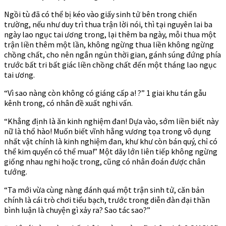
Ngồi tù đã có thể bị kéo vào giấy sinh tử bên trong chiến
trường, nếu như duy trì thua trận lời nói, thì tại nguyên lai ba
ngày lao ngục tai ương trong, lại thêm ba ngày, mỗi thua một
trận liền thêm một lần, không ngừng thua liền không ngừng
chồng chất, cho nên ngắn ngủn thời gian, gánh súng đứng phía
trước bất tri bất giác liền chồng chất đến một tháng lao ngục
tai ương.
“Vì sao nàng còn không có giáng cấp a! ?” 1 giai khu tán gẫu
kênh trong, có nhân đề xuất nghi vấn.
“Khẳng định là ăn kinh nghiệm đan! Dựa vào, sớm liền biết này
nữ là thổ hào! Muốn biết vĩnh hằng vương tọa trong vô dụng
nhất vật chính là kinh nghiệm đan, khư khư còn bán quý, chỉ có
thể kim quyển có thể mua!” Một dãy lớn liên tiếp không ngừng
giống nhau nghi hoặc trong, cũng có nhân đoán được chân
tướng.
“Ta mới vừa cùng nàng đánh quá một trận sinh tử, căn bản
chính là cái trò chơi tiểu bạch, trước trong diễn đàn đại thần
bình luận là chuyện gì xảy ra? Sao tác sao?”