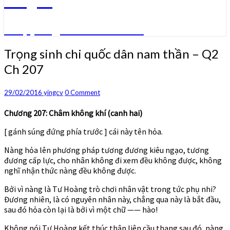
Truyện ngôn tình convert
Trọng
Trọng sinh chi quốc dân nam thần – Q2
sinh
Ch 207
chi
quốc
dân
Comments
29/02/2016
yingcv
0 Comment
nam
thần
Chương 207: Châm không khí (canh hai)
–
[ gánh súng đứng phía trước ] cái này tên hỏa.
Q2
Ch
Nàng hỏa lên phương pháp tương đương kiêu ngạo, tương
207
đương cấp lực, cho nhân không đi xem đều không được, không
nghĩ nhận thức nàng đều không được.
Bởi vì nàng là Tư Hoàng trò chơi nhân vật trong tức phụ nhi?
Đương nhiên, là có nguyên nhân này, chẳng qua này là bắt đầu,
sau đó hỏa còn lại là bởi vì một chữ —— hào!
Không nói Tư Hoàng kết thúc thập liên cầu thang sau đó, nàng