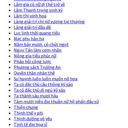
Lâm gia có nữ dị thế trở về
Lâm Thanh trọng sinh ký
Lâm thị vinh hoa
Làng giải trí chi nữ vương tại thượng
Làng giải trí đầu đề
Lục linh thời quang tiếu
Mạc phụ hàn hạ
Năm bảy mươi, có chút ngọt
Ngụy Tấn làm cơm nhân
Nông gia tiểu phúc nữ
Pháo hôi công lược
Phượng sách Trường An
Quyền thần nhàn thê
Sư huynh luôn luôn muốn nở hoa
Ta có đặc thù câu thông kỹ xảo
Ta có đặc thù đi ngủ kỹ xảo
Ta thành sáu mươi hậu
Tám mươi niên đại thuần nữ hộ phấn đấu sử
Thiện chung
Thịnh thế y phi
Thịnh đường vô yêu
Tinh tế đại họa sĩ