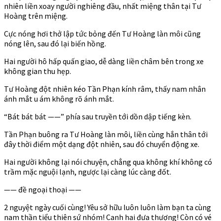
nhiên liền xoay người nghiêng đầu, nhất miệng thân tại Tư
Hoàng trên miệng.
Cực nóng hơi thở lập tức bỏng đến Tư Hoàng làn môi cũng
nóng lên, sau đó lại biến hồng.
Hai người hô hấp quấn giao, dễ dàng liền châm bên trong xe
không gian thu hẹp.
Tư Hoàng đột nhiên kéo Tần Phạn kính râm, thấy nam nhân
ánh mắt u ám không rõ ánh mắt.
“Bát bát bát ——” phía sau truyền tới dồn dập tiếng kèn.
Tần Phạn buông ra Tư Hoàng làn môi, liền cùng hắn thân tới
đây thời điểm một dạng đột nhiên, sau đó chuyển động xe.
Hai người không lại nói chuyện, chẳng qua không khí không có
trầm mặc nguội lạnh, ngược lại càng lúc càng đốt.
—— đề ngoại thoại ——
2 nguyệt ngày cuối cùng! Yêu sở hữu luôn luôn làm bạn ta cùng
nam thần tiểu thiên sứ nhóm! Canh hai đưa thượng! Còn có vé