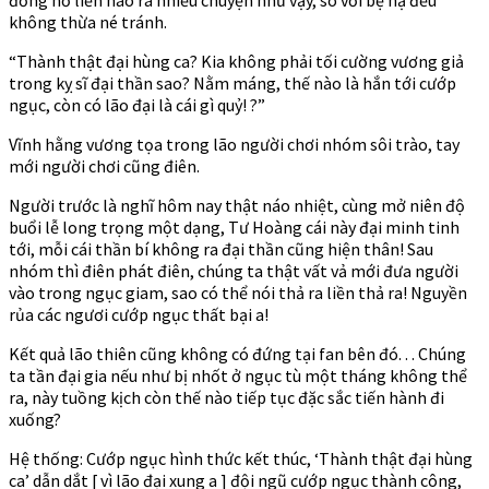
không thừa né tránh.
“Thành thật đại hùng ca? Kia không phải tối cường vương giả
trong kỵ sĩ đại thần sao? Nằm máng, thế nào là hắn tới cướp
ngục, còn có lão đại là cái gì quỷ! ?”
Vĩnh hằng vương tọa trong lão người chơi nhóm sôi trào, tay
mới người chơi cũng điên.
Người trước là nghĩ hôm nay thật náo nhiệt, cùng mở niên độ
buổi lễ long trọng một dạng, Tư Hoàng cái này đại minh tinh
tới, mỗi cái thần bí không ra đại thần cũng hiện thân! Sau
nhóm thì điên phát điên, chúng ta thật vất vả mới đưa người
vào trong ngục giam, sao có thể nói thả ra liền thả ra! Nguyền
rủa các ngươi cướp ngục thất bại a!
Kết quả lão thiên cũng không có đứng tại fan bên đó. . . Chúng
ta tần đại gia nếu như bị nhốt ở ngục tù một tháng không thể
ra, này tuồng kịch còn thế nào tiếp tục đặc sắc tiến hành đi
xuống?
Hệ thống: Cướp ngục hình thức kết thúc, ‘Thành thật đại hùng
ca’ dẫn dắt [ vì lão đại xung a ] đội ngũ cướp ngục thành công,