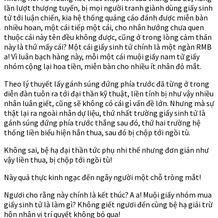
lần lượt thượng tuyến, bị mọi người tranh giành dùng giấy sinh
tử tới luận chiến, kia hệ thống quảng cáo đánh được miễn bàn
nhiều hoan, một cái tiếp một cái, cho nhân hướng chưa quen
thuộc cái này tên đều không được, cũng ở trong lòng cảm thán
này là thứ mấy cái? Một cái giấy sinh tử chính là một ngàn RMB
a! Vì luân bạch hàng này, mỗi một cái muội giấy nam tử giấy
nhóm cộng lại hoa tiền, miễn bàn cho nhiều ít nhân đỏ mắt.
Theo lý thuyết lấy gánh súng đứng phía trước đã từng ở trong
diễn đàn tuôn ra tới đại thần kỹ thuật, liền tính bị như vậy nhiều
nhân luân giết, cũng sẽ không có cái gì vấn đề lớn. Nhưng mà sự
thật lại ra ngoài nhân dự liệu, thứ nhất trường giấy sinh tử là
gánh súng đứng phía trước thắng sau đó, thứ hai trường hệ
thống liền biểu hiện hắn thua, sau đó bị chộp tới ngồi tù.
Không sai, bệ hạ đại thần tức phụ nhi thế nhưng đơn giản như
vậy liền thua, bị chộp tới ngồi tù!
Này quả thực kinh ngạc đến ngây người một chỗ tròng mắt!
Ngươi cho rằng này chính là kết thúc? A a! Muội giấy nhóm mua
giấy sinh tử là làm gì? Không giết ngươi đến cùng bệ hạ giải trừ
hôn nhân vị trí quyết không bỏ qua!