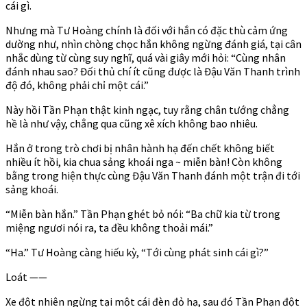
cái gì.
Nhưng mà Tư Hoàng chính là đối với hắn có đặc thù cảm ứng
dường như, nhìn chòng chọc hắn không ngừng đánh giá, tại cân
nhắc dùng từ cùng suy nghĩ, quá vài giây mới hỏi: “Cùng nhân
đánh nhau sao? Đối thủ chí ít cũng được là Đậu Văn Thanh trình
độ đó, không phải chỉ một cái.”
Này hồi Tần Phạn thật kinh ngạc, tuy rằng chân tướng chẳng
hề là như vậy, chẳng qua cũng xê xích không bao nhiêu.
Hắn ở trong trò chơi bị nhân hành hạ đến chết không biết
nhiều ít hồi, kia chua sảng khoái nga ~ miễn bàn! Còn không
bằng trong hiện thực cùng Đậu Văn Thanh đánh một trận đi tới
sảng khoái.
“Miễn bàn hắn.” Tần Phạn ghét bỏ nói: “Ba chữ kia từ trong
miệng ngươi nói ra, ta đều không thoải mái.”
“Ha.” Tư Hoàng càng hiếu kỳ, “Tới cùng phát sinh cái gì?”
Loát ——
Xe đột nhiên ngừng tại một cái đèn đỏ hạ, sau đó Tần Phạn đột