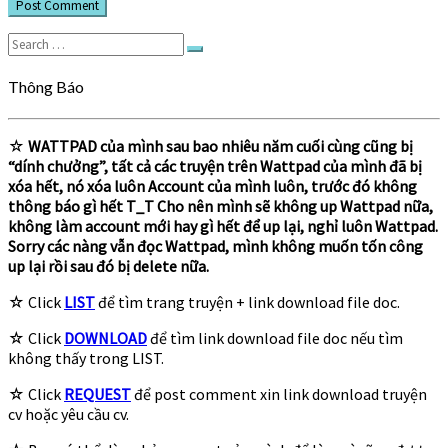
Search
Search
for:
Thông Báo
☆
WATTPAD của mình sau bao nhiêu năm cuối cùng cũng bị
“dính chưởng”, tất cả các truyện trên Wattpad của mình đã bị
xóa hết, nó xóa luôn Account của mình luôn, trước đó không
thông báo gì hết T_T Cho nên mình sẽ không up Wattpad nữa,
không làm account mới hay gì hết để up lại, nghỉ luôn Wattpad.
Sorry các nàng vẫn đọc Wattpad, mình không muốn tốn công
up lại rồi sau đó bị delete nữa.
☆ Click
LIST
để tìm trang truyện + link download file doc.
☆ Click
DOWNLOAD
để tìm link download file doc nếu tìm
không thấy trong LIST.
☆ Click
REQUEST
để post comment xin link download truyện
cv hoặc yêu cầu cv.