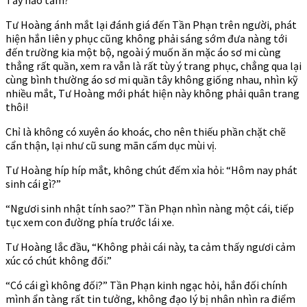
Tư Hoàng ánh mắt lại đánh giá đến Tần Phạn trên người, phát
hiện hắn liên y phục cũng không phải sáng sớm đưa nàng tới
đến trường kia một bộ, ngoài ý muốn ăn mặc áo sơ mi cùng
thẳng rất quần, xem ra vẫn là rất tùy ý trang phục, chẳng qua lại
cùng bình thường áo sơ mi quần tây không giống nhau, nhìn kỹ
nhiều mắt, Tư Hoàng mới phát hiện này không phải quân trang
thôi!
Chỉ là không có xuyên áo khoác, cho nên thiếu phần chặt chẽ
cẩn thận, lại như cũ sung mãn cấm dục mùi vị.
Tư Hoàng híp híp mắt, không chút đếm xỉa hỏi: “Hôm nay phát
sinh cái gì?”
“Ngươi sinh nhật tính sao?” Tần Phạn nhìn nàng một cái, tiếp
tục xem con đường phía trước lái xe.
Tư Hoàng lắc đầu, “Không phải cái này, ta cảm thấy ngươi cảm
xúc có chút không đối.”
“Có cái gì không đối?” Tần Phạn kinh ngạc hỏi, hắn đối chính
mình ẩn tàng rất tin tưởng, không đạo lý bị nhân nhìn ra điểm