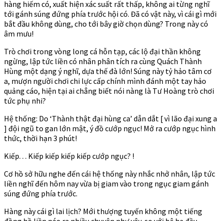
hàng hiếm có, xuất hiện xác suất rất thấp, không ai từng nghĩ
tới gánh súng đứng phía trước hội có. Đã có vật này, vì cái gì mới
bắt đầu không dùng, cho tới bây giờ chọn dùng? Trong này có
âm mưu!
Trò chơi trong vòng long cá hỗn tạp, các lộ đại thần không
ngừng, lập tức liền có nhân phân tích ra cùng Quách Thành
Hùng một dạng ý nghĩ, dựa thế đà lớn! Súng này tỷ hảo tâm cơ
a, mượn người chơi chi lực cấp chính mình đánh một tay hảo
quảng cáo, hiện tại ai chẳng biết nói nàng là Tư Hoàng trò chơi
tức phụ nhi?
Hệ thống: Do ‘Thành thật đại hùng ca’ dẫn dắt [ vì lão đại xung a
] đội ngũ to gan lớn mật, ý đồ cướp ngục! Mở ra cướp ngục hình
thức, thời hạn 3 phút!
Kiếp. . . Kiếp kiếp kiếp kiếp cướp ngục? !
Cơ hồ sở hữu nghe đến cái hệ thống này nhắc nhở nhân, lập tức
liền nghĩ đến hôm nay vừa bị giam vào trong ngục giam gánh
súng đứng phía trước.
Hàng này cái gì lai lịch? Mới thượng tuyến không một tiếng
đồng hồ liền náo ra nhiều chuyện như vậy, so với bệ hạ đều