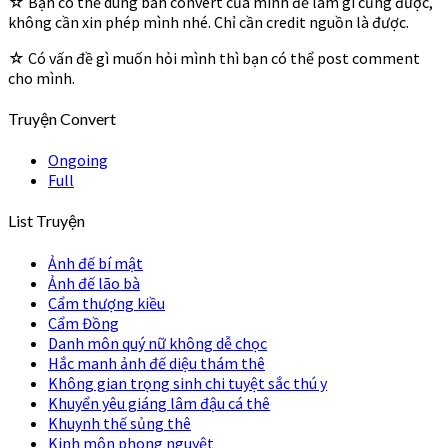
☆ Bạn có thể dùng bản convert của mình để làm gì cũng được,
không cần xin phép mình nhé. Chỉ cần credit nguồn là được.
☆ Có vấn đề gì muốn hỏi mình thì bạn có thể post comment
cho mình.
Truyện Convert
Ongoing
Full
List Truyện
Ảnh đế bí mật
Ảnh đế lão bà
Cẩm thượng kiều
Cẩm Đồng
Danh môn quý nữ không dễ chọc
Hắc manh ảnh đế diệu thám thê
Không gian trọng sinh chi tuyệt sắc thú y
Khuyển yêu giáng lâm đậu cá thê
Khuynh thế sủng thê
Kinh môn phong nguyệt