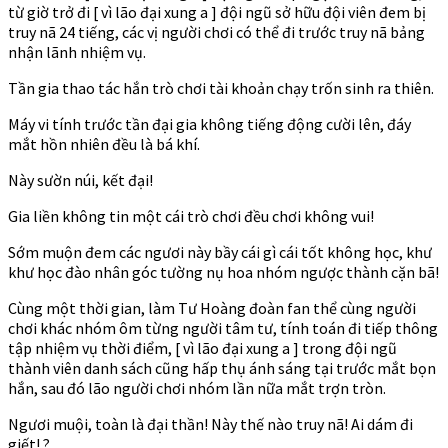
từ giờ trở đi [ vì lão đại xung a ] đội ngũ sở hữu đội viên đem bị
truy nã 24 tiếng, các vị người chơi có thể đi trước truy nã bảng
nhận lãnh nhiệm vụ.
Tần gia thao tác hắn trò chơi tài khoản chạy trốn sinh ra thiên.
Máy vi tính trước tần đại gia không tiếng động cười lên, đáy
mắt hồn nhiên đều là bá khí.
Này sườn núi, kết đại!
Gia liền không tin một cái trò chơi đều chơi không vui!
Sớm muộn đem các ngươi này bầy cái gì cái tốt không học, khư
khư học đào nhân góc tường nụ hoa nhóm ngược thành cặn bã!
Cùng một thời gian, làm Tư Hoàng đoàn fan thể cùng người
chơi khác nhóm ôm từng người tâm tư, tính toán đi tiếp thông
tập nhiệm vụ thời điểm, [ vì lão đại xung a ] trong đội ngũ
thành viên danh sách cũng hấp thụ ánh sáng tại trước mắt bọn
hắn, sau đó lão người chơi nhóm lần nữa mắt trợn tròn.
Ngươi muội, toàn là đại thần! Này thế nào truy nã! Ai dám đi
giết! ?