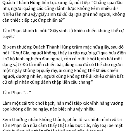
Quách Thành Hùng liên tục xưng là, nói tiếp: “Chẳng qua đầu
nhi, ngươi quảng cáo cũng đánh được không kém nhiều đi?
Nhiều lần như vậy giấy sinh tử đủ đại gia ghi nhớ ngươi, không
cần thiết tiếp tục ứng chiến a?”
Tần Phạn khinh bỉ nói: “Giấy sinh tử khiêu chiến không thể cự
tuyệt.”
Bị xem thường Quách Thành Hùng trầm mặc nửa giây, sau đó
nói: “Khụ! Gia, ngươi không thấy ta cấp ngươi gửi qua bưu điện
trừ bỏ kinh nghiệm đan ngoại, còn có một khối lệnh bài một
dạng vật? Đó là miễn chiến bài, dùng sau đó có thể cho ngươi
một ngày không bị quấy rầy, ai cũng không thể khiêu chiến
ngươi, đương nhiên, ngươi cũng không thể đi khiêu chiến bất
cứ cái gì nhân cùng đánh thập liên cầu thang.”
Tần Phạn: “. . .”
Làm một cái trò chơi bạch, hắn mới tiếp xúc vĩnh hằng vương
tọa không đến ba ngày, nào biết như vậy nhiều.
Xem thường nhân không thành, phản lộ ra chính mình vô tri
Tần Phạn lần nữa cảm thấy thật sâu bực tức, này loại bẽ mặt
tình huống hắn thật rất lâu không có gặp được quá.