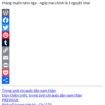
tháng muốn ném nga ~ ngày mai chính là 3 nguyệt nha!
WordPress
Facebook
Twitter
Pinterest
Tumblr
Copy
Link
Email
Print
Pocket
Share
Trọng sinh chi quốc dân nam thần
thủy thiên triệt
,
trọng sinh chi quốc dân nam thần
Post
PREVIOUS
Đích nữ trọng sinh ký – Ch 1174