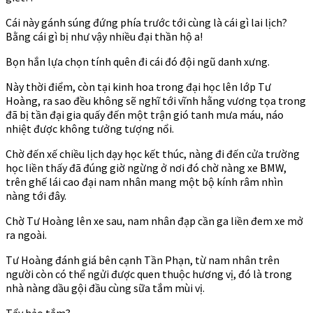
Cái này gánh súng đứng phía trước tới cùng là cái gì lai lịch?
Bằng cái gì bị như vậy nhiều đại thần hộ a!
Bọn hắn lựa chọn tính quên đi cái đó đội ngũ danh xưng.
Này thời điểm, còn tại kinh hoa trong đại học lên lớp Tư
Hoàng, ra sao đều không sẽ nghĩ tới vĩnh hằng vương tọa trong
đã bị tần đại gia quấy đến một trận gió tanh mưa máu, náo
nhiệt được không tưởng tượng nổi.
Chờ đến xế chiều lịch dạy học kết thúc, nàng đi đến cửa trường
học liền thấy đã đúng giờ ngừng ở nơi đó chờ nàng xe BMW,
trên ghế lái cao đại nam nhân mang một bộ kính râm nhìn
nàng tới đây.
Chờ Tư Hoàng lên xe sau, nam nhân đạp cần ga liền đem xe mở
ra ngoài.
Tư Hoàng đánh giá bên cạnh Tần Phạn, từ nam nhân trên
người còn có thể ngửi được quen thuộc hương vị, đó là trong
nhà nàng dầu gội đầu cùng sữa tắm mùi vị.
Tẩy hảo tắm?