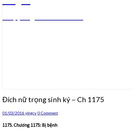
Truyện ngôn tình convert
Đích
Đích nữ trọng sinh ký – Ch 1175
nữ
trọng
Comments
01/03/2016
yingcv
0 Comment
sinh
ký
1175. Chương 1175: Bị bệnh
–