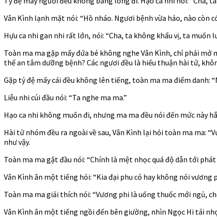
Tỷ đệ mấy người đều không bằng lòng đi. Hạo ca nhi nói: “Cha, ta
Vân Kình lạnh mặt nói: “Hồ nháo. Ngươi bệnh vừa hảo, nào còn có
Hựu ca nhi gan nhi rất lớn, nói: “Cha, ta không khẩu vị, ta muốn l
Toàn ma ma gặp mấy đứa bé không nghe Vân Kình, chỉ phải mở miệ
thể an tâm dưỡng bệnh? Các ngươi đều là hiếu thuận hài tử, khô
Gặp tỷ đệ mấy cái đều không lên tiếng, toàn ma ma điểm danh: “Nh
Liễu nhi cúi đầu nói: “Ta nghe ma ma.”
Hạo ca nhi không muốn đi, nhưng ma ma đều nói đến mức này hắn 
Hài tử nhóm đều ra ngoài về sau, Vân Kình lại hỏi toàn ma ma: 
như vậy.
Toàn ma ma gật đầu nói: “Chính là mệt nhọc quá độ dẫn tới phát
Vân Kình ân một tiếng hỏi: “Kia đại phu có hay không nói vương ph
Toàn ma ma giải thích nói: “Vương phi là uống thuốc mới ngủ, chờ
Vân Kình ân một tiếng ngồi đến bên giường, nhìn Ngọc Hi tái nh