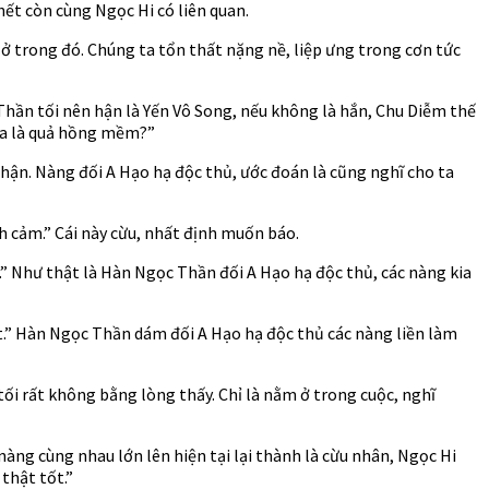
ết còn cùng Ngọc Hi có liên quan.
ở trong đó. Chúng ta tổn thất nặng nề, liệp ưng trong cơn tức
hần tối nên hận là Yến Vô Song, nếu không là hắn, Chu Diễm thế
 ta là quả hồng mềm?”
hận. Nàng đối A Hạo hạ độc thủ, ước đoán là cũng nghĩ cho ta
h cảm.” Cái này cừu, nhất định muốn báo.
y.” Như thật là Hàn Ngọc Thần đối A Hạo hạ độc thủ, các nàng kia
t.” Hàn Ngọc Thần dám đối A Hạo hạ độc thủ các nàng liền làm
 tối rất không bằng lòng thấy. Chỉ là nằm ở trong cuộc, nghĩ
àng cùng nhau lớn lên hiện tại lại thành là cừu nhân, Ngọc Hi
thật tốt.”