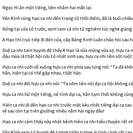
Ngọc Hi ân một tiếng, liền nhắm hai mắt lại.
Vân Kình cùng hạo ca nhi đến trang tử thời điểm, đã là buổi chiều
Đứng tại cửa sổ trước, xem tam cá nhi tử nghiêm túc nghe giảng b
A Hạo thì trực tiếp đi đến cửa, cấp Bàng Kinh Luân chào hỏi sau hư
Duệ ca nhi tam huynh đệ thấy A Hạo là vừa mừng vừa sợ. Hựu ca nh
đậu mùa là thật hội cửu tử nhất sinh sau, hựu ca nhi liền sốt ru
Hựu ca nhi cười vỗ xuống hựu ca nhi phía sau lưng nói: “Ta đã kh
hắn, hiện tại có thể gặp nhau, thật hảo.
Duệ ca nhi đối hựu ca nhi nói: “Ta sớm liền nói đại ca hội không c
Hựu ca nhi hừ một tiếng, nể tình đại ca, hắn tạm thời không cùng
Hiên ca nhi đi đến hạo ca nhi trước mặt kêu nhất tiếng đại ca sa
về sau còn tại trên giường nhiều nằm hai ngày đâu!
Hạo ca nhi cảm thấy này nhất bệnh hiên ca nhi hiểu chuyện rất nhi
Vân Kình xem tứ huynh đệ tương thân tương ái tình cảnh rất cao 