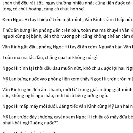
thân thể đều rất tốt, ngày thường nhiều nhất cũng liền được cái
lòng có chút hoảng, càng có chút hơn sợ.
Đem Ngọc Hi tay thiếp ở trên mặt mình, Vân Kình trầm thấp nói: 
Thức ăn bưng lên phóng đến trên bàn, toàn ma ma khuyên Vân Kìn
ngươi cũng bị bệnh, đến thời vương phi cũng không thể an tâm 
Vân Kình gật đầu, phóng Ngọc Hi tay đi ăn cơm. Nguyên bản Vân Kì
Toàn ma ma lắc đầu, chẳng qua lại không nói gì.
Ngọc Hi tỉnh lại thời đầu đau muốn nứt, khó chịu được lợi hại. Ng
Mỹ Lan bưng nước vào phòng liền xem thấy Ngọc Hi trợn tròn mắ
Vân Kình nghe đến âm thanh, mới từ trong giấc mộng giật mình t
sức, không nghỉ ngơi hảo, mới hội ở bên giường ngủ.
Ngọc Hi mấp máy môi dưới, đáng tiếc Vân Kình cùng Mỹ Lan hai ngư
Mỹ Lan trước đây thường xuyên xem Ngọc Hi chiếu cố mấy đứa bé, 
phải khát nghĩ uống nước?”