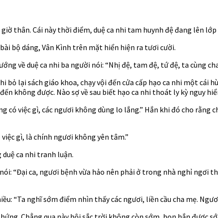
 giờ thân. Cái này thời điểm, duệ ca nhi tam huynh đệ đang lên lớp
ài bộ dáng, Vân Kình trên mặt hiển hiện ra tươi cười.
ớng về duệ ca nhi ba người nói: “Nhị đệ, tam đệ, tứ đệ, ta cùng cha
i bỏ lại sách giáo khoa, chạy vội đến cửa cấp hạo ca nhi một cái h
ột đến không được. Nào sợ về sau biết hạo ca nhi thoát ly kỳ nguy 
ông có việc gì, các ngươi không dùng lo lắng.” Hắn khi đó cho rằn
ó việc gì, là chính ngươi không yên tâm.”
 duệ ca nhi tranh luận.
u nói: “Đại ca, ngươi bệnh vừa hảo nên phải ở trong nhà nghỉ ngơi
ều: “Ta nghĩ sớm điểm nhìn thấy các ngươi, liền cầu cha mẹ. Ngươi 
hứng. Chẳng qua này hội sắc trời không còn sớm, bọn hắn được sớm