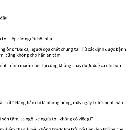
 đâu!
 tới tiếp các ngươi hồi phủ.”
ùng ôm: “Đại ca, ngươi dọa chết chúng ta.” Từ xác định được bệnh
hiểm, cũng không cho hắn an tâm.
g chính mình muốn chết lại cũng không thấy được duệ ca nhi bọn
 thật tốt.” Nàng hắn chỉ là phong nóng, mấy ngày trước bệnh hảo
yên tâm, ta ngồi xe ngựa tới, không có việc gì.”
 điểm chạy đi nếu không trước khi trời tối liền đến không thể