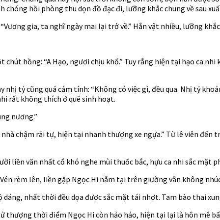
hanh chóng hồi phòng thu dọn đồ đạc đi, lưỡng khắc chung về sau xuấ
: “Vương gia, ta nghĩ ngày mai lại trở về.” Hắn vật nhiều, lưỡng k
 chút hồng: “A Hạo, ngươi chịu khổ.” Tuy rằng hiện tại hạo ca nhi
nhị tỷ cũng quá cảm tính: “Không có việc gì, đều qua. Nhị tỷ khoả
nhi rất không thích ở quê sinh hoạt.
cùng nương.”
nhà chậm rãi tự, hiện tại nhanh thượng xe ngựa.” Từ lê viên đến t
gười liền văn nhất cổ khó nghe mùi thuốc bắc, hựu ca nhi sắc mặt 
Vén rèm lên, liền gặp Ngọc Hi nằm tại trên giường vẫn không nhúc
 bộ dáng, nhất thời đều dọa được sắc mặt tái nhợt. Tam bào thai x
tử thượng thời điểm Ngọc Hi còn hảo hảo, hiện tại lại là hôn mê bấ