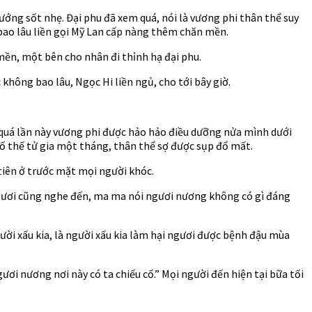
ng sốt nhẹ. Đại phu đã xem quá, nói là vương phi thân thể suy
bao lâu liền gọi Mỹ Lan cấp nàng thêm chăn mền.
ền, một bên cho nhân đi thỉnh hạ đại phu.
không bao lâu, Ngọc Hi liền ngủ, cho tới bây giờ.
t quá lần này vương phi được hảo hảo điều dưỡng nửa mình dưới
ố thế tử gia một tháng, thân thể sợ được sụp đổ mất.
u tiên ở trước mặt mọi người khóc.
 Ngươi cũng nghe đến, ma ma nói ngươi nương không có gì đáng
gười xấu kia, là người xấu kia làm hại ngươi được bệnh đậu mùa
gươi nương nơi này có ta chiếu cố.” Mọi người đến hiện tại bữa tối