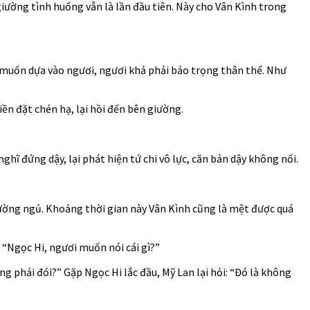
iường tình huống vẫn là lần đầu tiên. Này cho Vân Kình trong
 muốn dựa vào ngươi, ngươi khả phải bảo trọng thân thể. Như
ền đặt chén hạ, lại hồi đến bên giường.
ghĩ đứng dậy, lại phát hiện tứ chi vô lực, căn bản dậy không nổi.
iường ngủ. Khoảng thời gian này Vân Kình cũng là mệt được quá
 “Ngọc Hi, ngươi muốn nói cái gì?”
g phải đói?” Gặp Ngọc Hi lắc đầu, Mỹ Lan lại hỏi: “Đó là không