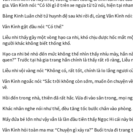
gia. Vân Kình nói: “Có lời gì ở trên xe ngựa từ từ nói, hiện tại n
Bàng Kinh Luân chờ tứ huynh đệ sau khi rời đi, cùng Vân Kình nói
Vân Kình gật đầu nói: “Có thể.”
Liễu nhi thấy gầy một vòng hạo ca nhi, khó chịu được hốc mắt một
người khác không biết thống khổ.
Hạo ca nhi bé nhỏ đến mức không thể nhìn thấy nhíu mày, hắn này 
quen?” Trước tại hà gia trang hắn chính là thấy rất rõ ràng, Liễu 
Liễu nhi vội vàng nói: “Không có, rất tốt, chính là lo lắng ngươi 
Vân Kình ngoắc nói: “Sắc trời không còn sớm, muốn ôn chuyện về 
về.
Hồi đến trong nhà, thiên đã rất hắc. Vừa đi vào sân trong, mọi n
Khác nhân nghe nói như thế, đều tăng tốc bước chân vào phòng. 
Mấy đứa bé lớn như vậy vẫn là lần đầu tiên thấy Ngọc Hi cái này
Vân Kình hỏi toàn ma ma: “Chuyện gì xảy ra?” Buổi trưa đi trang 