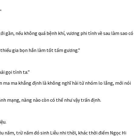
”
i gần, nếu không quá bệnh khí, vương phi tỉnh về sau làm sao có
ị thiếu gia bọn hắn làm tốt tấm gương.”
 gọi tỉnh ta.”
àn ma ma khẳng định là không nghĩ hài tử nhóm lo lắng, mới nói
ánh mạng, nàng nào còn có thể như vậy trấn định.
iệu.
u năm, trừ năm đó sinh Liễu nhi thời, khác thời điểm Ngọc Hi