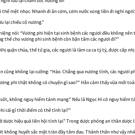
 nghĩ lưu lại chăm sóc nương đi!”
 thể mệt nhọc. Nhanh đi ăn cơm, cơm nước xong liền đi nghỉ ngơi.
ưu lại chiếu cố nương.”
ng nói: “Vương phi hiện tại sinh bệnh các ngươi đều không nên tớ
ng thể cho vương phi sinh bệnh còn bận tâm các ngươi đi?”
ị quận chúa, thế tử gia, các ngươi là làm ca ca tỷ tỷ, được cấp nh
cũng không lại cường: “Hảo. Chẳng qua nương tỉnh, các ngươi phải
“Vương phi thật không có chuyện gì sao?” Hắn cảm thấy vừa mới to
 sốt, không nguy hiểm tánh mạng.” Nếu là Ngọc Hi có nguy hiểm t
i cái gì thời điểm có thể tỉnh lại?”
 dược hiệu quá liền hội tỉnh lại.” Trong dược phóng an thần dược l
ợt không huyết sắc mặt tràn đầy tâm đau. Thành thân như vậy nhiề