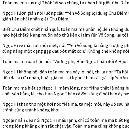
Ch
Toàn ma ma suy nghĩ hỏi: “Vì sao chúng ta nhân hội giết Chu Diễ
1175
Ngọc Hi đơn giản nói lưỡng câu: “Yến Vô Song lợi dụng Chu Diễm 
giận liền phái nhân giết Chu Diễm.”
Biết Chu Diễm chết nhân quả, toàn ma ma phẫn nộ đến không được
nào hội chết? Nàng muốn báo thù liền đi tìm Yến Vô Song, lại tới
Ngọc Hi vẻ mặt rất mỏi mệt, nói: “Yến Vô Song là nàng trượng p
cùng nàng một dạng gặp đau xót mất con.” Không thể không nói
Toàn ma ma oán hận nói: “Vương phi, Hàn Ngọc Thần đối A Hạo hạ 
Ngọc Hi không hồi đáp toàn ma ma này lời nói, chỉ là nói: “Ta hộ
liền đã là cừu nhân, hoặc giả nói tại Ngọc Thần tái giá cấp Yến V
Toàn ma ma biết sợ Ngọc Hi mềm lòng, nói: “Như thật là nàng hạ
chết yến hằng lễ, cho Hàn Ngọc Thần cả đời sống ở hối hận áy ná
Ngọc Hi than thở một hơi nói: “Ma ma, ta mệt mỏi, này đó sau này 
tránh cũng tránh không khỏi.
Ngoại nhân đều nói Ngọc Hi máu lạnh, chỉ có toàn ma ma biết Ngọc
trong lòng khẳng định rất chật vật. Toàn ma ma cũng không bức b