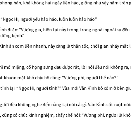
 phong hàn, khả không hai ngày liền hảo, giống như vậy nằm trên g
“Ngọc Hi, ngươi yếu hảo hảo, luôn luôn hảo hảo.”
h đi ăn: “Vương gia, hiện tại này trong trong ngoài ngoài sự đều
dưỡng bệnh.”
nh ăn cơm liền nhanh, này càng là thần tốc, thời gian nháy mắt li
hĩ mở miệng, cổ họng sưng đau được rất, lời nói đều nói không ra, n
t khuôn mặt khó chịu bộ dáng: “Vương phi, ngươi thế nào?”
ỉnh lại: “Ngọc Hi, ngươi tỉnh?” Vừa mới Vân Kình bò xổm ở bên g
ời đều không nghe đến nàng tại nói cái gì. Vân Kình sốt ruột nói:
cũng có chút kinh nghiệm, thấy thế hỏi: “Vương phi, ngươi là khôn