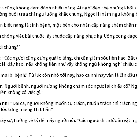
a cũng không dám đánh nhiễu nàng. Ai nghĩ đến thế nhưng khởi xướ
ường buổi trưa chỉ ngủ lưỡng khắc chung, Ngọc Hi nằm ngủ không 
n biết nàng là sinh bệnh, một bên cho nhân cấp nàng thêm chăn m
 chóng viết bài thuốc lấy thuốc cấp nàng phục hạ. Uống xong dược 
 di chứng?”
 “Các ngươi cũng đừng quá lo lắng, chỉ cần giảm sốt liền hảo. Bấ
c Hi đáy hảo, nếu không liền như vậy không ngủ không nghỉ chiếu c
 mới bị bệnh.” Từ lúc còn nhỏ tới nay, hạo ca nhi này vẫn là lần đầ
ớ vẩn. Ngươi bệnh, ngươi nương không chăm sóc ngươi ai chiếu cố?
ền không có việc gì.”
ca nhi: “Đại ca, ngươi không muốn tự trách, muốn trách thì trách n
 lóc từng miếng thịt hắn.”
này sự, hướng về tỷ đệ mấy người nói: “Các ngươi đi trước ăn vật, n