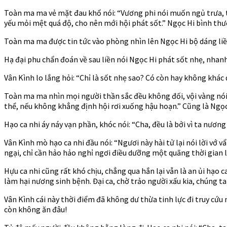
Toàn ma ma vẻ mặt đau khổ nói: “Vương phi nói muốn ngủ trưa, t
yếu mỏi mệt quá độ, cho nên mới hội phát sốt.” Ngọc Hi bình th
Toàn ma ma được tin tức vào phòng nhìn lên Ngọc Hi bộ dáng liề
Hạ đại phu chẩn đoán về sau liền nói Ngọc Hi phát sốt nhẹ, nhanh
Vân Kình lo lắng hỏi: “Chỉ là sốt nhẹ sao? Có còn hay không khác
Toàn ma ma nhìn mọi người thần sắc đều không đối, vội vàng nói:
thể, nếu không khẳng định hội rơi xuống hậu hoạn.” Cũng là Ngọ
Hạo ca nhi áy náy vạn phần, khóc nói: “Cha, đều là bởi vì ta nương
Vân Kình mò hạo ca nhi đầu nói: “Ngươi này hài tử lại nói lời v
ngại, chỉ cần hảo hảo nghỉ ngơi điều dưỡng một quãng thời gian li
Hựu ca nhi cũng rất khó chịu, chẳng qua hắn lại vẫn là an ủi hạo 
làm hại nương sinh bệnh. Đại ca, chờ trảo người xấu kia, chúng ta
Vân Kình cái này thời điểm đã không dư thừa tinh lực đi truy cứu 
còn không ăn đâu!