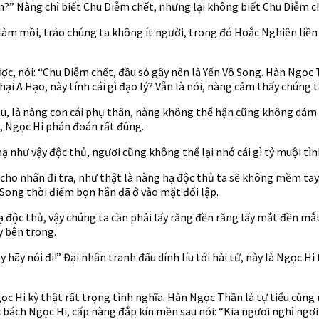
m?” Nàng chỉ biết Chu Diễm chết, nhưng lại không biết Chu Diễm ch
làm mồi, trảo chúng ta không ít người, trong đó Hoắc Nghiên liền 
, nói: “Chu Diễm chết, đầu sỏ gây nên là Yến Vô Song. Hàn Ngọc T
 hại A Hạo, này tính cái gì đạo lý? Vẫn là nói, nàng cảm thấy chúng
hu, là nàng con cái phụ thân, nàng không thể hận cũng không dám 
, Ngọc Hi phán đoán rất đúng.
như vậy độc thủ, ngươi cũng không thể lại nhớ cái gì tỷ muội tìn
i cho nhân đi tra, như thật là nàng hạ độc thủ ta sẽ không mềm ta
ô Song thời điểm bọn hắn đã ở vào mặt đối lập.
 độc thủ, vậy chúng ta cần phải lấy răng đền răng lấy mắt đền mắ
y bên trong.
hãy nói đi!” Đại nhân tranh đấu dính líu tới hài tử, này là Ngọc Hi
 Hi kỳ thật rất trọng tình nghĩa. Hàn Ngọc Thần là tự tiểu cùng n
ách Ngọc Hi, cấp nàng đắp kín mền sau nói: “Kia ngươi nghỉ ngơi 