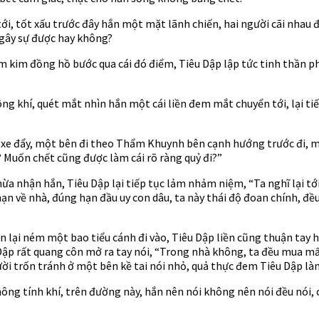
i, tốt xấu trước đây hắn một mặt lãnh chiến, hai người cãi nhau 
 gây sự được hay không?
em kim đồng hồ bước qua cái đó điểm, Tiêu Dập lập tức tinh thần p
g khí, quét mắt nhìn hắn một cái liền đem mắt chuyển tới, lại tiế
uá xe đẩy, một bên đi theo Thẩm Khuynh bên cạnh hướng trước đi, m
i? Muốn chết cũng được làm cái rõ ràng quỷ đi?”
a nhận hắn, Tiêu Dập lại tiếp tục lảm nhảm niệm, “Ta nghĩ lại tới n
ạn về nhà, đúng hạn đầu uy con dâu, ta này thái độ đoan chính, đ
 lại ném một bao tiểu cánh đi vào, Tiêu Dập liền cũng thuận tay
ập rất quang côn mở ra tay nói, “Trong nhà không, ta đều mua m
ười trốn tránh ở một bên kề tai nói nhỏ, quả thực đem Tiêu Dập làm
ng tính khí, trên đường này, hắn nên nói không nên nói đều nói, cắ