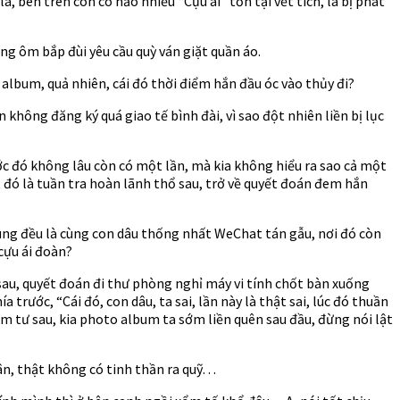
, bên trên còn có hảo nhiều “Cựu ái” tồn tại vết tích, là bị phát
g ôm bắp đùi yêu cầu quỳ ván giặt quần áo.
o album, quả nhiên, cái đó thời điểm hắn đầu óc vào thủy đi?
không đăng ký quá giao tế bình đài, vì sao đột nhiên liền bị lục
ước đó không lâu còn có một lần, mà kia không hiểu ra sao cả một
 đó là tuần tra hoàn lãnh thổ sau, trở về quyết đoán đem hắn
dùng đều là cùng con dâu thống nhất WeChat tán gẫu, nơi đó còn
cựu ái đoàn?
sau, quyết đoán đi thư phòng nghỉ máy vi tính chốt bàn xuống
rước, “Cái đó, con dâu, ta sai, lần này là thật sai, lúc đó thuần
 tư sau, kia photo album ta sớm liền quên sau đầu, đừng nói lật
 thật không có tinh thần ra quỹ. . .