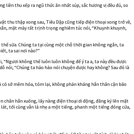
 liền thu xếp ra ngũ thức ăn nhất súp, sắc hương vị đều đủ, so
 thu thập xong sau, Tiêu Dập cũng tiếp điện thoại xong trở về,
hắn, mặt mày rất trịnh trọng nghiêm túc nói, “Khuynh khuynh,
có thể sửa. Chúng ta tại cùng một chỗ thời gian không ngắn, ta
ết, ta sai nơi nào?”
, “Ngươi không thể luôn luôn không để ý ta a, ta này đều được
dỗ nói, “Chúng ta hảo hảo nói chuyện được hay không? Sau đó là
 độ có sở mềm hóa, tóm lại, không phản kháng hắn thân cận bão
ên chân hắn xuống, lấy nàng điện thoại di động, đăng ký lên mặt
c lát, tới cùng vẫn là nhẹ a một tiếng, phanh một tiếng đóng cửa,