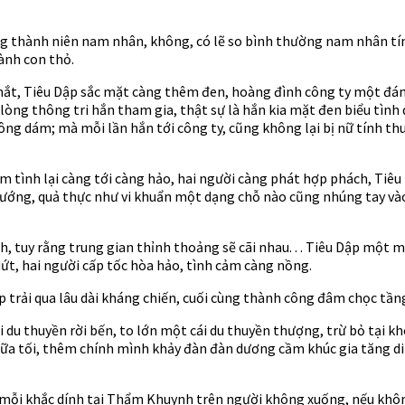
g thành niên nam nhân, không, có lẽ so bình thường nam nhân tính 
ành con thỏ.
t, Tiêu Dập sắc mặt càng thêm đen, hoàng đình công ty một đám
 lòng thông tri hắn tham gia, thật sự là hắn kia mặt đen biểu tình
ông dám; mà mỗi lần hắn tới công ty, cũng không lại bị nữ tính th
 tình lại càng tới càng hảo, hai người càng phát hợp phách, Tiêu 
u nướng, quả thực như vi khuẩn một dạng chỗ nào cũng nhúng tay 
 tuy rằng trung gian thỉnh thoảng sẽ cãi nhau. . . Tiêu Dập một mặt
dứt, hai người cấp tốc hòa hảo, tình cảm càng nồng.
trải qua lâu dài kháng chiến, cuối cùng thành công đâm chọc tầng 
 du thuyền rời bến, to lớn một cái du thuyền thượng, trừ bỏ tại k
bữa tối, thêm chính mình khảy đàn đàn dương cầm khúc gia tăng din
i mỗi khắc dính tại Thẩm Khuynh trên người không xuống, nếu kh