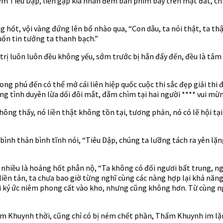
iêu Dập, liền gặp kia nhân đem bàn phím bày trên mặt đất, chính 
t, vội vàng đứng lên bổ nhào qua, “Con dâu, ta nói thật, ta thật
uốn tin tưởng ta thanh bạch.”
trị luôn luôn đều không yếu, sớm trước bị hắn đẩy đến, đều là tâm 
g phú đến có thể mở cái liên hiệp quốc cuộc thi sắc đẹp giải thi đ
g tình duyên lừa dối đôi mắt, đắm chìm tại hai người **** vui mừ
hông thấy, nó liền thật không tồn tại, tương phản, nó có lẽ hội tạ
nh thản bình tĩnh nói, “Tiêu Dập, chúng ta lưỡng tách ra yên lặn
g nhiều là hoảng hốt phẫn nộ, “Ta không có đối ngươi bất trung, ng
liền tản, ta chưa bao giờ từng nghĩ cùng các nàng hợp lại khả năn
cái ký ức niêm phong cất vào kho, nhưng cũng không hơn. Từ cùng ng
hẩm Khuynh thời, cũng chỉ có bị ném chết phần, Thẩm Khuynh im lặn