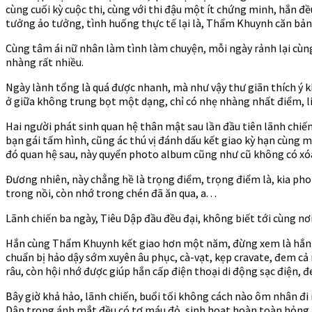
cùng cuối kỳ cuộc thi, cùng với thi đậu một ít chứng minh, hắn 
tưởng ảo tưởng, tình huống thực tế lại là, Thẩm Khuynh căn bản 
Cùng tâm ái nữ nhân làm tình làm chuyện, mỗi ngày rảnh lại cùng
nhàng rất nhiều.
Ngày lành tổng là quá được nhanh, mà như vậy thư giãn thích ý k
ở giữa không trung bọt một dạng, chỉ có nhẹ nhàng nhất điểm, li
Hai người phát sinh quan hệ thân mật sau lần đầu tiên lãnh chiến
bạn gái tấm hình, cũng ác thú vị đánh dấu kết giao kỳ hạn cùn
đó quan hệ sau, này quyển photo album cũng như cũ không có xó
Đương nhiên, này chẳng hề là trọng điểm, trọng điểm là, kia phot
trong nồi, còn nhớ trong chén đã ăn qua, a. . .
Lãnh chiến ba ngày, Tiêu Dập đầu đều đại, không biết tới cùng 
Hắn cùng Thẩm Khuynh kết giao hơn một năm, đừng xem là hắn niê
chuẩn bị hảo dậy sớm xuyên âu phục, cà-vạt, kẹp cravate, đem cả
râu, còn hội nhớ được giúp hắn cấp điện thoại di động sạc điện, 
Bây giờ khả hảo, lãnh chiến, buổi tối không cách nào ôm nhân đi 
Dập trong ánh mắt đều có tơ máu đỏ, sinh hoạt hoàn toàn hỏng 