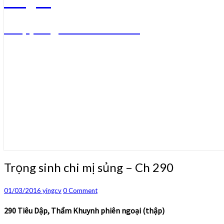
Truyện ngôn tình convert
Trọng
Trọng sinh chi mị sủng – Ch 290
sinh
chi
Comments
01/03/2016
yingcv
0 Comment
mị
sủng
290 Tiêu Dập, Thẩm Khuynh phiên ngoại (thập)
–