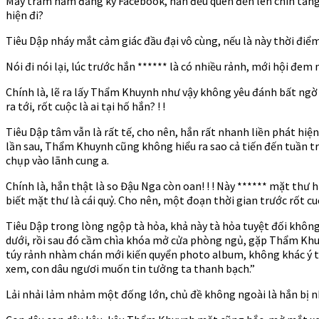
Mấy trăm năm đăng ký Facebook, hắn đều quên đến lên chín tầng mây
hiện đi?
Tiêu Dập nháy mắt cảm giác đầu đại vô cùng, nếu là này thời đi
Nói đi nói lại, lúc trước hắn ****** là có nhiều rảnh, mới hội đe
Chính là, lẽ ra lấy Thẩm Khuynh như vậy không yêu đánh bất ngờ k
ra tới, rốt cuộc là ai tại hố hắn? ! !
Tiêu Dập tâm vẫn là rất tế, cho nên, hắn rất nhanh liền phát hiệ
lần sau, Thẩm Khuynh cũng không hiểu ra sao cả tiến đến tuần tr
chụp vào lãnh cung a.
Chính là, hắn thật là so Đậu Nga còn oan! ! ! Này ****** mặt th
biết mặt thư là cái quỷ. Cho nên, một đoạn thời gian trước rốt c
Tiêu Dập trong lòng ngộp tà hỏa, khả này tà hỏa tuyệt đối khôn
dưới, rồi sau đó cầm chìa khóa mở cửa phòng ngủ, gặp Thẩm Khuynh 
túy rảnh nhàm chán mới kiến quyển photo album, không khác ý tứ
xem, con dâu ngươi muốn tin tưởng ta thanh bạch.”
Lải nhải lảm nhảm một đống lớn, chủ đề không ngoài là hắn bị nhâ