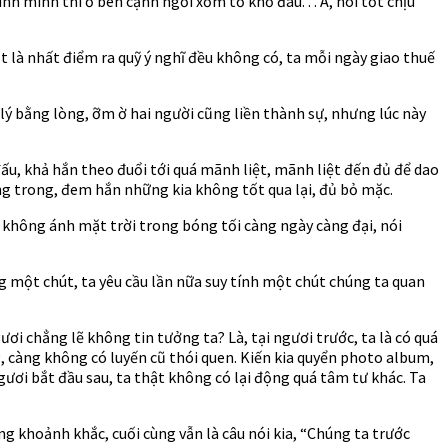
mình thì ở bên cạnh ngồi xổm tố khổ đâu. . . A, nói tốt chịu
 là nhất điểm ra quỹ ý nghĩ đều không có, ta mỗi ngày giao thuế
lý bằng lòng, ỡm ờ hai người cũng liền thành sự, nhưng lúc này
ấu, khả hắn theo đuổi tới quá mãnh liệt, mãnh liệt đến đủ để dao
ng trong, đem hắn những kia không tốt qua lại, đủ bỏ mặc.
i không ánh mặt trời trong bóng tối càng ngày càng đại, nói
g một chút, ta yêu cầu lần nữa suy tính một chút chúng ta quan
ươi chẳng lẽ không tin tưởng ta? Là, tại ngươi trước, ta là có quá
g, càng không có luyến cũ thói quen. Kiến kia quyển photo album,
ươi bắt đầu sau, ta thật không có lại động quá tâm tư khác. Ta
g khoảnh khắc, cuối cùng vẫn là câu nói kia, “Chúng ta trước