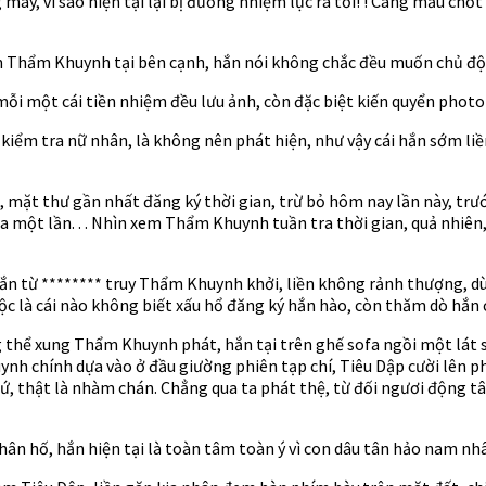
, vì sao hiện tại lại bị đương nhiệm lục ra tới! ! Càng mấu chốt là
ểm Thẩm Khuynh tại bên cạnh, hắn nói không chắc đều muốn chủ độn
m mỗi một cái tiền nhiệm đều lưu ảnh, còn đặc biệt kiến quyển phot
iểm tra nữ nhân, là không nên phát hiện, như vậy cái hắn sớm liền 
n, mặt thư gần nhất đăng ký thời gian, trừ bỏ hôm nay lần này, tr
a một lần. . . Nhìn xem Thẩm Khuynh tuần tra thời gian, quả nhiên,
ư hắn từ ******** truy Thẩm Khuynh khởi, liền không rảnh thượng, 
uộc là cái nào không biết xấu hổ đăng ký hắn hào, còn thăm dò hắn 
g thể xung Thẩm Khuynh phát, hắn tại trên ghế sofa ngồi một lát 
chính dựa vào ở đầu giường phiên tạp chí, Tiêu Dập cười lên phía t
, thật là nhàm chán. Chẳng qua ta phát thệ, từ đối ngươi động tâm
n hố, hắn hiện tại là toàn tâm toàn ý vì con dâu tân hảo nam nhân,