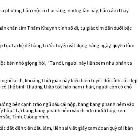
địa phương hắn một rõ hai ràng, nhưng lần này, hắn cảm thấy
hấn chấn tìm Thẩm Khuynh tính sổ đi, tự giác tìm đến dưới bậc
p tục tại kệ để hàng trước tuyển vật dụng hàng ngày, quyền làm
ột bên nhỏ giọng hỏi, “Ta nói, ngươi này liền xem như phán ta
ghĩ lại đi, khoảng thời gian này biểu hiện tuyệt đối tính tốt đẹp
ều có thể bình thượng thập tốt hảo nam nhân, ngươi còn có chỗ
 hướng bên cạnh trảo ngũ sáu cái hộp, bang bang phanh ném vào
ấy hộp.” Lại bang bang phanh ném vào đi hơn mười hộp, xem
 sắc. Tình. Cuồng nhìn.
t đất đền tiền đều làm, liền sai viết giấy cam đoan quỳ cái bàn