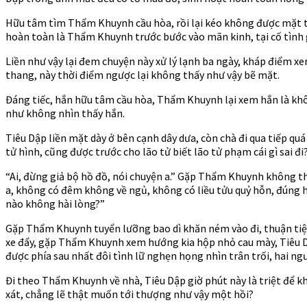
Hữu tâm tìm Thẩm Khuynh cầu hòa, rồi lại kéo không được mặt tớ
hoàn toàn là Thẩm Khuynh trước bước vào mãn kinh, tại cố tình
Liền như vậy lại đem chuyện này xử lý lạnh ba ngày, kháp điểm x
thang, này thời điểm ngược lại không thấy như vậy bẽ mặt.
Đáng tiếc, hắn hữu tâm cầu hòa, Thẩm Khuynh lại xem hắn là khôn
như không nhìn thấy hắn.
Tiêu Dập liền mặt dày ở bên cạnh dây dưa, còn chà đi qua tiếp q
tử hình, cũng được trước cho lão tử biết lão tử phạm cái gì sai đ
“Ai, đừng giả bộ hồ đồ, nói chuyện a.” Gặp Thẩm Khuynh không thừ
a, không có đêm không về ngủ, không có liều tửu quỷ hỗn, đúng h
nào không hài lòng?”
Gặp Thẩm Khuynh tuyển lưỡng bao dì khăn ném vào đi, thuận tiện
xe đẩy, gặp Thẩm Khuynh xem hướng kia hộp nhỏ cau mày, Tiêu D
được phía sau nhất đôi tình lữ nghẹn họng nhìn trân trối, hai ng
Đi theo Thẩm Khuynh về nhà, Tiêu Dập giờ phút này là triệt để khô
xát, chẳng lẽ thật muốn tới thượng như vậy một hồi?