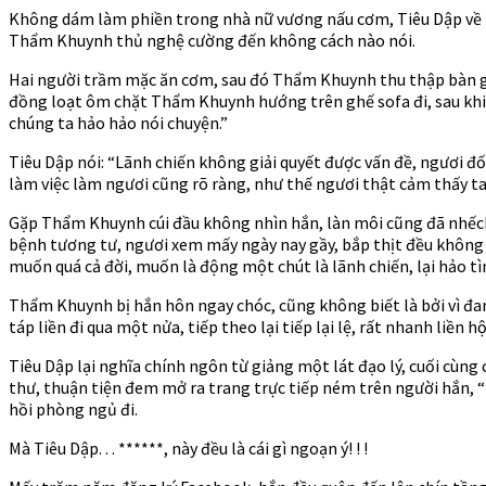
Không dám làm phiền trong nhà nữ vương nấu cơm, Tiêu Dập về nhà
Thẩm Khuynh thủ nghệ cường đến không cách nào nói.
Hai người trầm mặc ăn cơm, sau đó Thẩm Khuynh thu thập bàn ghế
đồng loạt ôm chặt Thẩm Khuynh hướng trên ghế sofa đi, sau khi 
chúng ta hảo hảo nói chuyện.”
Tiêu Dập nói: “Lãnh chiến không giải quyết được vấn đề, ngươi đối
làm việc làm ngươi cũng rõ ràng, như thế ngươi thật cảm thấy ta
Gặp Thẩm Khuynh cúi đầu không nhìn hắn, làn môi cũng đã nhếch,
bệnh tương tư, ngươi xem mấy ngày nay gầy, bắp thịt đều không t
muốn quá cả đời, muốn là động một chút là lãnh chiến, lại hảo t
Thẩm Khuynh bị hắn hôn ngay chóc, cũng không biết là bởi vì đa
táp liền đi qua một nửa, tiếp theo lại tiếp lại lệ, rất nhanh liền hộ
Tiêu Dập lại nghĩa chính ngôn từ giảng một lát đạo lý, cuối cùng
thư, thuận tiện đem mở ra trang trực tiếp ném trên người hắn, “Ta
hồi phòng ngủ đi.
Mà Tiêu Dập. . . ******, này đều là cái gì ngoạn ý! ! !