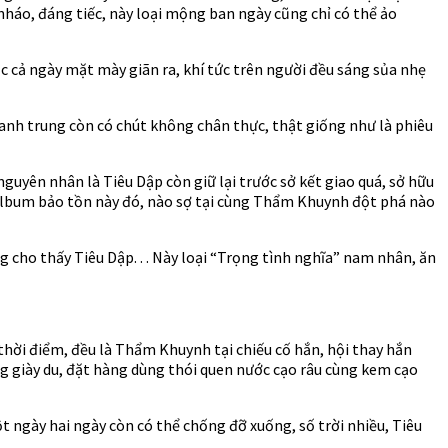
háo, đáng tiếc, này loại mộng ban ngày cũng chỉ có thể ảo
c cả ngày mặt mày giãn ra, khí tức trên người đều sáng sủa nhẹ
hanh trung còn có chút không chân thực, thật giống như là phiêu
guyên nhân là Tiêu Dập còn giữ lại trước sở kết giao quá, sở hữu
 album bảo tồn này đó, nào sợ tại cùng Thẩm Khuynh đột phá nào
 cho thấy Tiêu Dập. . . Này loại “Trọng tình nghĩa” nam nhân, ăn
hời điểm, đều là Thẩm Khuynh tại chiếu cố hắn, hội thay hắn
ng giày du, đặt hàng dùng thói quen nước cạo râu cùng kem cạo
t ngày hai ngày còn có thể chống đỡ xuống, số trời nhiều, Tiêu