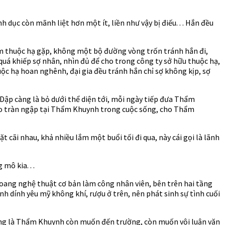
dục còn mãnh liệt hơn một ít, liền như vậy bị điếu. . . Hắn đều
 thuộc hạ gặp, không một bộ đường vòng trốn tránh hắn đi,
 quá khiếp sợ nhân, nhìn đủ để cho trong công ty sở hữu thuộc hạ,
uộc hạ hoan nghênh, đại gia đều tránh hắn chỉ sợ không kịp, sợ
Dập càng là bỏ dưới thể diện tới, mỗi ngày tiếp đưa Thẩm
vào tràn ngập tại Thẩm Khuynh trong cuộc sống, cho Thẩm
 cãi nhau, khả nhiều lắm một buổi tối đi qua, này cái gọi là lãnh
mô kia. . .
hoang nghệ thuật cơ bản làm công nhân viên, bên trên hai tầng
h dính yêu mỹ không khí, rượu ở trên, nên phát sinh sự tình cuối
ông là Thẩm Khuynh còn muốn đến trường, còn muốn vội luận văn