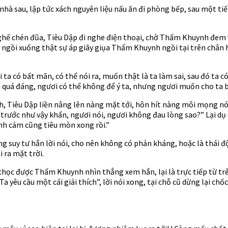
 sau, lập tức xách nguyên liệu nấu ăn đi phòng bếp, sau một tiếng
 chén đũa, Tiêu Dập đi nghe điện thoại, chờ Thẩm Khuynh đem vật
ngồi xuống thật sự áp giãy giụa Thẩm Khuynh ngồi tại trên chân 
 ta có bất mãn, có thể nói ra, muốn thật là ta làm sai, sau đó ta 
 quá đáng, ngươi có thể không để ý ta, nhưng ngươi muốn cho ta bi
 Tiêu Dập liền nâng lên nàng mặt tới, hôn hít nàng môi mọng nói
rước như vậy khẩn, ngươi nói, ngươi không đau lòng sao?” Lại dụ 
ình cảm cũng tiêu mòn xong rồi.”
ng suy tư hắn lời nói, cho nên không có phản kháng, hoặc là thái
i ra mặt trời.
 chọc được Thẩm Khuynh nhìn thẳng xem hắn, lại là trực tiếp từ tr
 yêu cầu một cái giải thích”, lời nói xong, tại chỗ cũ dừng lại chố