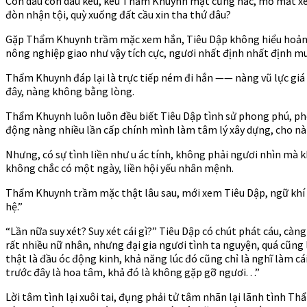
Con dâu con dâu kêu, kêu Thẩm Khuynh mặt cũng hắc, mở mắt xem T
đòn nhận tội, quỳ xuống đất cầu xin tha thứ đâu?
Gặp Thẩm Khuynh trầm mặc xem hắn, Tiêu Dập không hiểu hoảng hố
nông nghiệp giao như vậy tích cực, ngươi nhất định nhất định m
Thẩm Khuynh đáp lại là trực tiếp ném đi hắn —— nàng vũ lực giá 
đây, nàng không bằng lòng.
Thẩm Khuynh luôn luôn đều biết Tiêu Dập tình sử phong phú, phon
động nàng nhiều lần cấp chính mình làm tâm lý xây dựng, cho nàn
Nhưng, có sự tình liền như u ác tính, không phải ngươi nhìn mà k
không chắc có một ngày, liền hội yếu nhân mệnh.
Thẩm Khuynh trầm mặc thật lâu sau, mới xem Tiêu Dập, ngữ khí bì
hệ.”
“Lần nữa suy xét? Suy xét cái gì?” Tiêu Dập có chút phát cáu, càn
rất nhiều nữ nhân, nhưng đại gia ngươi tình ta nguyện, quá cũng 
thật là đầu óc động kinh, khả năng lúc đó cũng chỉ là nghĩ làm 
trước đây là hoa tâm, khả đó là không gặp gỡ ngươi. . .”
Lời tâm tình lại xuôi tai, đụng phải tử tâm nhãn lại lãnh tình T