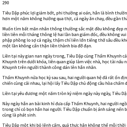
Ch
290
290
Tiêu Dập phúc lợi giảm bớt, phi thường ai oán, hắn là bình thườn
hơn một năm không hưởng qua thịt, cả ngày ăn chay, đều gần th
Muốn tìm bất mãn nhân thông thường sắc mặt đều không đẹp mắ
liền liên mỗi tháng thông lệ hai lần ban giám đốc, đều không vui
phập phồng lo sợ cả ngày, thậm chí liên lớn tiếng thở sâu đều kh
một lần không cẩn thận liền thành bia đỡ đạn.
Liền tại này gian nan ngày trong, Tiêu Dập cùng Thẩm Khuynh cảm
Khuynh trên dưới khóa, liên quan giúp làm việc nhà, học tài nấ
Khuynh trên người thành công dán lên hắn nhãn.
Thẩm Khuynh nửa học kỳ sau sau, hai người quan hệ đã rất ổn định,
chiến cùng cãi nhau, lại hội lấy Tiêu Dập chủ động cầu hòa chấm 
Liền tại yêu đương một năm tròn kỷ niệm ngày này ngày, Tiêu Dập 
Này ngày hắn an bài kinh hỉ đưa cấp Thẩm Khuynh, hai người ngồi
trong chỉ có bọn hắn hai người. Tiêu Dập chuẩn bị ánh sáng nến 
cùng là phát sinh.
Tiêu Dập một khi bỏ lệnh cấm, quả thực hận không thể mỗi thờ