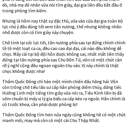
dò, nhà mẹ đẻ nhân vừa nói tìm giày, đại gia liền đều bắt đầu ở
trong phòng tìm kiếm.
Nhưng là hôm nay thật sự đặc thù, vừa vào cửa đại gia toàn bộ
lực chú ý đều dùng tới xem tân nương, thế nhưng không nhân
nhớ được còn có tìm giày này chuyện.
Chờ tỉnh lại sức lực tới, tân nương phía sau lại đứng chỉnh chỉnh
tề tề một loạt ca ca, đều cao cao đại đại, cái nào đều không dễ
chọc. Mấy cái tại bộ đội hỗn được không sai, nhất mắt liền thấy
đứng tại tân nương phía sau Chu Đôn Tử, vốn có một chút càn
rỡ ý nghĩ cũng đều ngoan ngoãn thu vào. Vị này chính là thật
chọc không được nha!
Thẩm Quốc Đống chỉ hảo một mình chiến đấu hăng hái. Vốn
còn trông chờ tiêu lão sư cấp hắn phóng điểm thủy, đáng tiếc
Hưởng Linh một tiếng tìm giày vừa nói ra, Tiêu Kình liền bị đã
sớm chuẩn bị mấy vị lý gia biểu ca cấp kéo ra ngoài. Hắn chính là
có trước khoa, cần phải được phòng bị!
Thẩm Quốc Đống tìm hơn nửa ngày cũng không hề có một chút
manh mối, may mà còn có một cái Chu Thập Nhất.