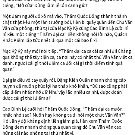
tiếng, “Mở cửa! Đừng lầm lễ lớn canh giờ!”
Một đám người đổ xô mà vào, Thẩm Quốc Đống thành thành
thật thật kêu một lần trưởng bối, liền bị quây quần đến Chu Vãn
Vãn cửa phòng, thủ tại cửa Mạc Kỳ Kỳ cùng Cao Bình Lệ cười hì
hì kêu một tiếng “Thẩm đại ca” liền không nói lời nào, Quách
Khắc Kiệm lập tức nhét đi qua một cái bao lì xì.
Mạc Kỳ Kỳ này mới nói tiếp, “Thẩm đại ca ca cái ca nhi đi! Chẳng
qua không thể tùy tiện ca, ta nơi này có nhất thủ Vãn Vãn viết ca
danh, ngươi cái gì thời điểm ca đối cái gì thời điểm tính quá
quan.”
Đại gia đều vỗ tay quấy rối, Đặng Kiến Quân nhanh chóng cấp
huynh đệ muốn phúc lợi hạ thấp khó khăn, “Dù sao cũng phải
cấp điểm nhắc nhở đi? Như vậy lão nhiều ca nhi, được đoán
được cái gì thời điểm a!”
Cao Bình Lệ cười hỏi Thẩm Quốc Đống, “Thẩm đại ca muốn
nhắc nhở sao? Muốn hay không ta đi hỏi một chút Vãn Vãn?”
Hỏi, ăn ý độ khẳng định liền giảm giá, liền xem Thẩm Quốc
Đống đem nhanh chóng quá quan cùng dỗ Chu Vãn Vãn cao
hứng cái nào phóng tại thứ nhất vị.