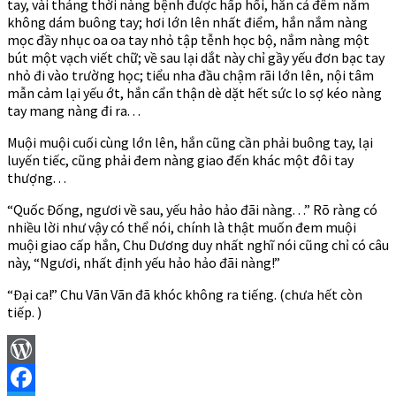
tay, vài tháng thời nàng bệnh được hấp hối, hắn cả đêm nắm
không dám buông tay; hơi lớn lên nhất điểm, hắn nắm nàng
mọc đầy nhục oa oa tay nhỏ tập tễnh học bộ, nắm nàng một
bút một vạch viết chữ; về sau lại dắt này chỉ gầy yếu đơn bạc tay
nhỏ đi vào trường học; tiểu nha đầu chậm rãi lớn lên, nội tâm
mẫn cảm lại yếu ớt, hắn cẩn thận dè dặt hết sức lo sợ kéo nàng
tay mang nàng đi ra. . .
Muội muội cuối cùng lớn lên, hắn cũng cần phải buông tay, lại
luyến tiếc, cũng phải đem nàng giao đến khác một đôi tay
thượng. . .
“Quốc Đống, ngươi về sau, yếu hảo hảo đãi nàng. . .” Rõ ràng có
nhiều lời như vậy có thể nói, chính là thật muốn đem muội
muội giao cấp hắn, Chu Dương duy nhất nghĩ nói cũng chỉ có câu
này, “Ngươi, nhất định yếu hảo hảo đãi nàng!”
“Đại ca!” Chu Vãn Vãn đã khóc không ra tiếng. (chưa hết còn
tiếp. )
WordPress