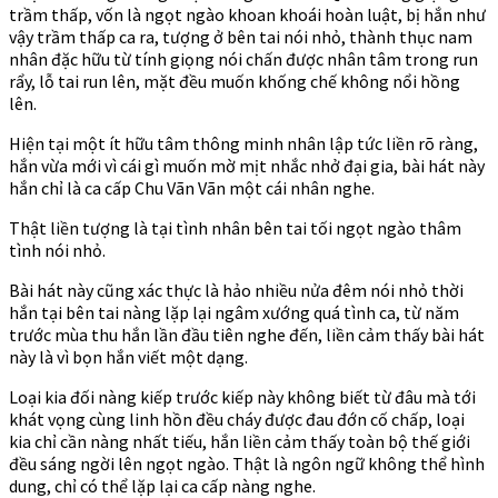
trầm thấp, vốn là ngọt ngào khoan khoái hoàn luật, bị hắn như
vậy trầm thấp ca ra, tượng ở bên tai nói nhỏ, thành thục nam
nhân đặc hữu từ tính giọng nói chấn được nhân tâm trong run
rẩy, lỗ tai run lên, mặt đều muốn khống chế không nổi hồng
lên.
Hiện tại một ít hữu tâm thông minh nhân lập tức liền rõ ràng,
hắn vừa mới vì cái gì muốn mờ mịt nhắc nhở đại gia, bài hát này
hắn chỉ là ca cấp Chu Vãn Vãn một cái nhân nghe.
Thật liền tượng là tại tình nhân bên tai tối ngọt ngào thâm
tình nói nhỏ.
Bài hát này cũng xác thực là hảo nhiều nửa đêm nói nhỏ thời
hắn tại bên tai nàng lặp lại ngâm xướng quá tình ca, từ năm
trước mùa thu hắn lần đầu tiên nghe đến, liền cảm thấy bài hát
này là vì bọn hắn viết một dạng.
Loại kia đối nàng kiếp trước kiếp này không biết từ đâu mà tới
khát vọng cùng linh hồn đều cháy được đau đớn cố chấp, loại
kia chỉ cần nàng nhất tiếu, hắn liền cảm thấy toàn bộ thế giới
đều sáng ngời lên ngọt ngào. Thật là ngôn ngữ không thể hình
dung, chỉ có thể lặp lại ca cấp nàng nghe.