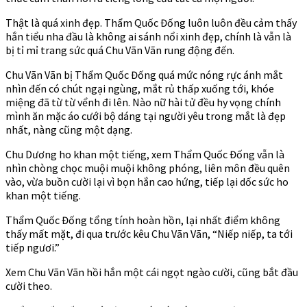
Thật là quá xinh đẹp. Thẩm Quốc Đống luôn luôn đều cảm thấy
hắn tiểu nha đầu là không ai sánh nổi xinh đẹp, chính là vẫn là
bị tỉ mỉ trang sức quá Chu Vãn Vãn rung động đến.
Chu Vãn Vãn bị Thẩm Quốc Đống quá mức nóng rực ánh mắt
nhìn đến có chút ngại ngùng, mắt rủ thấp xuống tới, khóe
miệng đã từ từ vểnh đi lên. Nào nữ hài tử đều hy vọng chính
mình ăn mặc áo cưới bộ dáng tại người yêu trong mắt là đẹp
nhất, nàng cũng một dạng.
Chu Dương ho khan một tiếng, xem Thẩm Quốc Đống vẫn là
nhìn chòng chọc muội muội không phóng, liên môn đều quên
vào, vừa buồn cười lại vì bọn hắn cao hứng, tiếp lại dốc sức ho
khan một tiếng.
Thẩm Quốc Đống tổng tính hoàn hồn, lại nhất điểm không
thấy mất mặt, đi qua trước kêu Chu Vãn Vãn, “Niếp niếp, ta tới
tiếp ngươi.”
Xem Chu Vãn Vãn hồi hắn một cái ngọt ngào cười, cũng bắt đầu
cười theo.