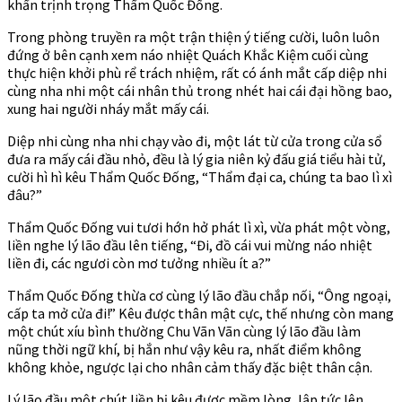
khẩn trịnh trọng Thẩm Quốc Đống.
Trong phòng truyền ra một trận thiện ý tiếng cười, luôn luôn
đứng ở bên cạnh xem náo nhiệt Quách Khắc Kiệm cuối cùng
thực hiện khởi phù rể trách nhiệm, rất có ánh mắt cấp diệp nhi
cùng nha nhi một cái nhân thủ trong nhét hai cái đại hồng bao,
xung hai người nháy mắt mấy cái.
Diệp nhi cùng nha nhi chạy vào đi, một lát từ cửa trong cửa sổ
đưa ra mấy cái đầu nhỏ, đều là lý gia niên kỷ đấu giá tiểu hài tử,
cười hì hì kêu Thẩm Quốc Đống, “Thẩm đại ca, chúng ta bao lì xì
đâu?”
Thẩm Quốc Đống vui tươi hớn hở phát lì xì, vừa phát một vòng,
liền nghe lý lão đầu lên tiếng, “Đi, đồ cái vui mừng náo nhiệt
liền đi, các ngươi còn mơ tưởng nhiều ít a?”
Thẩm Quốc Đống thừa cơ cùng lý lão đầu chắp nối, “Ông ngoại,
cấp ta mở cửa đi!” Kêu được thân mật cực, thế nhưng còn mang
một chút xíu bình thường Chu Vãn Vãn cùng lý lão đầu làm
nũng thời ngữ khí, bị hắn như vậy kêu ra, nhất điểm không
không khỏe, ngược lại cho nhân cảm thấy đặc biệt thân cận.
Lý lão đầu một chút liền bị kêu được mềm lòng, lập tức lên