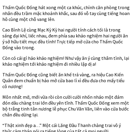
Thẩm Quốc Đống hát xong một ca khúc, chỉnh căn phòng trong
nhân đều trầm mặc khoảnh khắc, sau đó vỗ tay cùng tiếng hoan
hô cùng một chỗ vang lên.
Cao Bình Lệ cùng Mạc Kỳ Kỳ hai người tính cách tối là trong
sáng đại khí, liếc nhau, đem phía sau khảo nghiệm hai người ăn
ý sở hữu tiết mục đều tỉnh! Trực tiếp mở cửa cho Thẩm Quốc
Đống vào trong.
Còn có cái gì hảo khảo nghiệm! Như vậy ăn ý cùng thâm tình, lại
khảo nghiệm tới khảo nghiệm đi nhiều lập dị a!
Thẩm Quốc Đống cũng biết ăn khế trả vàng, ra hiệu Cao Kiến
Quân đem chuẩn bị hảo mở cửa bao lì xì đều đưa cho mấy tiểu
cô nương!
Môn nhất mở, mới vừa rồi còn cười cười nhốn nháo một đám
đón dâu chàng trai lớn đều yên tĩnh. Thẩm Quốc Đống xem một
bộ trắng tinh tân nương lễ phục Chu Vãn Vãn, liên vào cửa bước
chân đều dừng lại.
“Thật xinh đẹp a. . .” Một cái Lăng Đầu Thanh chàng trai vô ý
thức cảm thán nói ra tiếng lòng của tất cả mọi người.