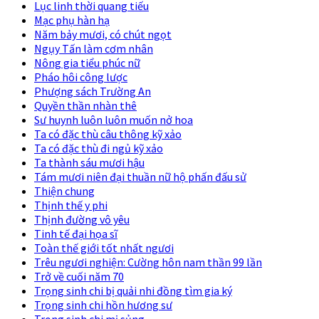
Lục linh thời quang tiếu
Mạc phụ hàn hạ
Năm bảy mươi, có chút ngọt
Ngụy Tấn làm cơm nhân
Nông gia tiểu phúc nữ
Pháo hôi công lược
Phượng sách Trường An
Quyền thần nhàn thê
Sư huynh luôn luôn muốn nở hoa
Ta có đặc thù câu thông kỹ xảo
Ta có đặc thù đi ngủ kỹ xảo
Ta thành sáu mươi hậu
Tám mươi niên đại thuần nữ hộ phấn đấu sử
Thiện chung
Thịnh thế y phi
Thịnh đường vô yêu
Tinh tế đại họa sĩ
Toàn thế giới tốt nhất ngươi
Trêu ngươi nghiện: Cường hôn nam thần 99 lần
Trở về cuối năm 70
Trọng sinh chi bị quải nhi đồng tìm gia ký
Trọng sinh chi hồn hương sư
Trọng sinh chi mị sủng