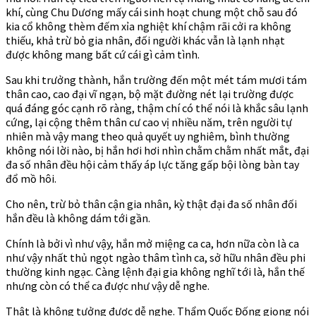
khí, cùng Chu Dương mấy cái sinh hoạt chung một chỗ sau đó
kia cổ không thèm đếm xỉa nghiệt khí chậm rãi cởi ra không
thiếu, khả trừ bỏ gia nhân, đối người khác vẫn là lạnh nhạt
được không mang bất cứ cái gì cảm tình.
Sau khi trưởng thành, hắn trường đến một mét tám mươi tám
thân cao, cao đại vĩ ngạn, bộ mặt đường nét lại trường được
quá đáng góc cạnh rõ ràng, thậm chí có thể nói là khắc sâu lạnh
cứng, lại cộng thêm thân cư cao vị nhiều năm, trên người tự
nhiên mà vậy mang theo quả quyết uy nghiêm, bình thường
không nói lời nào, bị hắn hơi hơi nhìn chằm chằm nhất mắt, đại
đa số nhân đều hội cảm thấy áp lực tăng gấp bội lòng bàn tay
đổ mồ hôi.
Cho nên, trừ bỏ thân cận gia nhân, kỳ thật đại đa số nhân đối
hắn đều là không dám tới gần.
Chính là bởi vì như vậy, hắn mở miệng ca ca, hơn nữa còn là ca
như vậy nhất thủ ngọt ngào thâm tình ca, sở hữu nhân đều phi
thường kinh ngạc. Càng lệnh đại gia không nghĩ tới là, hắn thế
nhưng còn có thể ca được như vậy dễ nghe.
Thật là không tưởng được dễ nghe. Thẩm Quốc Đống giọng nói