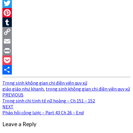
Facebook
Twitter
Pinterest
Tumblr
Copy
Link
Email
Print
Pocket
Share
Trọng sinh không gian chi điền viên quy xử
giảo giảo như khanh
,
trọng sinh không gian chi điền viên quy xử
Post
PREVIOUS
Trọng sinh chi tinh tế nữ hoàng – Ch 151 – 152
navigation
NEXT
Pháo hôi công lược – Part 43 Ch 26 – End
Leave a Reply