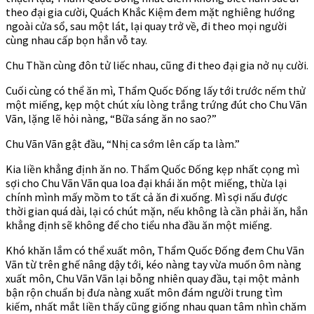
theo đại gia cười, Quách Khắc Kiệm đem mặt nghiêng hướng
ngoài cửa sổ, sau một lát, lại quay trở về, đi theo mọi người
cùng nhau cấp bọn hắn vỗ tay.
Chu Thần cùng đôn tử liếc nhau, cũng đi theo đại gia nở nụ cười.
Cuối cùng có thể ăn mì, Thẩm Quốc Đống lấy tới trước nếm thử
một miếng, kẹp một chút xíu lòng trắng trứng đút cho Chu Vãn
Vãn, lặng lẽ hỏi nàng, “Bữa sáng ăn no sao?”
Chu Vãn Vãn gật đầu, “Nhị ca sớm lên cấp ta làm.”
Kia liền khẳng định ăn no. Thẩm Quốc Đống kẹp nhất cọng mì
sợi cho Chu Vãn Vãn qua loa đại khái ăn một miếng, thừa lại
chính mình mấy mồm to tất cả ăn đi xuống. Mì sợi nấu được
thời gian quá dài, lại có chút mặn, nếu không là cần phải ăn, hắn
khẳng định sẽ không để cho tiểu nha đầu ăn một miếng.
Khó khăn lắm có thể xuất môn, Thẩm Quốc Đống đem Chu Vãn
Vãn từ trên ghế nâng dậy tới, kéo nàng tay vừa muốn ôm nàng
xuất môn, Chu Vãn Vãn lại bỗng nhiên quay đầu, tại một mảnh
bận rộn chuẩn bị đưa nàng xuất môn đám người trung tìm
kiếm, nhất mắt liền thấy cũng giống nhau quan tâm nhìn chăm