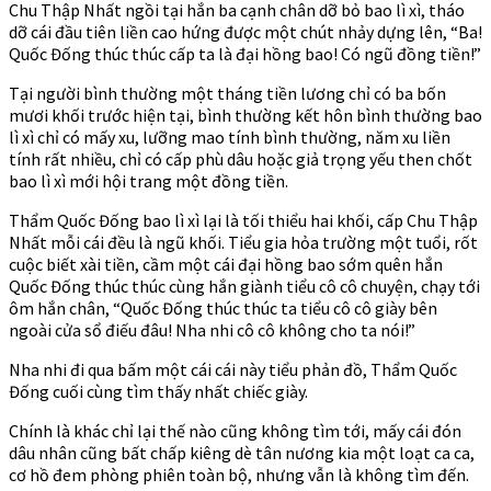
Chu Thập Nhất ngồi tại hắn ba cạnh chân dỡ bỏ bao lì xì, tháo
dỡ cái đầu tiên liền cao hứng được một chút nhảy dựng lên, “Ba!
Quốc Đống thúc thúc cấp ta là đại hồng bao! Có ngũ đồng tiền!”
Tại người bình thường một tháng tiền lương chỉ có ba bốn
mươi khối trước hiện tại, bình thường kết hôn bình thường bao
lì xì chỉ có mấy xu, lưỡng mao tính bình thường, năm xu liền
tính rất nhiều, chỉ có cấp phù dâu hoặc giả trọng yếu then chốt
bao lì xì mới hội trang một đồng tiền.
Thẩm Quốc Đống bao lì xì lại là tối thiểu hai khối, cấp Chu Thập
Nhất mỗi cái đều là ngũ khối. Tiểu gia hỏa trường một tuổi, rốt
cuộc biết xài tiền, cầm một cái đại hồng bao sớm quên hắn
Quốc Đống thúc thúc cùng hắn giành tiểu cô cô chuyện, chạy tới
ôm hắn chân, “Quốc Đống thúc thúc ta tiểu cô cô giày bên
ngoài cửa sổ điếu đâu! Nha nhi cô cô không cho ta nói!”
Nha nhi đi qua bấm một cái cái này tiểu phản đồ, Thẩm Quốc
Đống cuối cùng tìm thấy nhất chiếc giày.
Chính là khác chỉ lại thế nào cũng không tìm tới, mấy cái đón
dâu nhân cũng bất chấp kiêng dè tân nương kia một loạt ca ca,
cơ hồ đem phòng phiên toàn bộ, nhưng vẫn là không tìm đến.