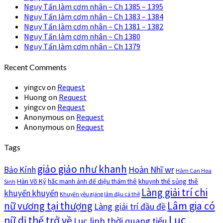
Ngụy Tấn làm cơm nhân – Ch 1385 – 1395
Ngụy Tấn làm cơm nhân – Ch 1383 – 1384
Ngụy Tấn làm cơm nhân – Ch 1381 – 1382
Ngụy Tấn làm cơm nhân – Ch 1380
Ngụy Tấn làm cơm nhân – Ch 1379
Recent Comments
yingcv
on
Request
Huong
on
Request
yingcv
on
Request
Anonymous
on
Request
Anonymous
on
Request
Tags
giảo giảo như khanh
Hoàn Nhĩ wr
Bảo Kính
Hàm Can Hoa
Hàn Võ Ký
khuynh thế sủng thê
hắc manh ảnh đế diệu thám thê
Sinh
Làng giải trí chi
khuyển khuyển
Khuyển yêu giáng lâm đậu cá thê
nữ vương tại thượng
Lâm gia có
Làng giải trí đầu đề
Lục
nữ dị thế trở về
Lục linh thời quang tiếu