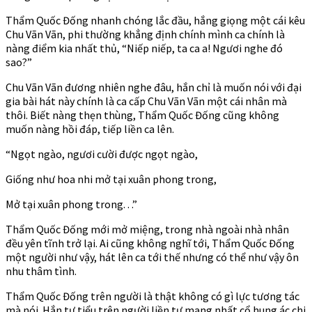
Thẩm Quốc Đống nhanh chóng lắc đầu, hắng giọng một cái kêu
Chu Vãn Vãn, phi thường khẳng định chính mình ca chính là
nàng điểm kia nhất thủ, “Niếp niếp, ta ca a! Ngươi nghe đó
sao?”
Chu Vãn Vãn đương nhiên nghe đâu, hắn chỉ là muốn nói với đại
gia bài hát này chính là ca cấp Chu Vãn Vãn một cái nhân mà
thôi. Biết nàng thẹn thùng, Thẩm Quốc Đống cũng không
muốn nàng hồi đáp, tiếp liền ca lên.
“Ngọt ngào, ngươi cười được ngọt ngào,
Giống như hoa nhi mở tại xuân phong trong,
Mở tại xuân phong trong. . .”
Thẩm Quốc Đống mới mở miệng, trong nhà ngoài nhà nhân
đều yên tĩnh trở lại. Ai cũng không nghĩ tới, Thẩm Quốc Đống
một người như vậy, hát lên ca tới thế nhưng có thể như vậy ôn
nhu thâm tình.
Thẩm Quốc Đống trên người là thật không có gì lực tương tác
mà nói. Hắn tự tiểu trên người liền tự mang nhất cổ hung ác chi