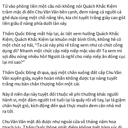
Từ vào phòng liền một câu nói không nói Quách Khắc Kiệm
trầm mặc đi đến Chu Vãn Vãn bên cạnh, đem nàng cả người cả
ghế dựa cùng một chỗ nâng lên, kia chỉ tuyết trắng giày cao gót
liền giấu ở nàng phía dưới làn váy.
Thẩm Quốc Đống mắt híp lại, ác liệt xem hướng Quách Khắc
Kiệm, Quách Khắc Kiệm lại khuôn mặt bình tĩnh, không hề có
một chút sợ hãi, “Ta cái này phù rể tổng xem như có chút công
dụng đi? Nhanh một chút cấp niếp niếp mặc vào đi! Ta xem mì
sợi đều nóng nhiều hồi! Ngươi là nghĩ cho niếp niếp ăn đóng cục
lại mì sao?”
Thẩm Quốc Đống đi qua, quỳ một chân xuống đất cấp Chu Vãn
Vãn xuyên giày, xuyên hoàn nhẫn không được tại nàng tuyết
trắng mu bàn chân thượng hôn một cái.
Này ở niên đại này tuyệt đối thuộc về phi thường khác người
hành vi, một đám người trẻ tuổi lại là quấy rối vỗ tay, lại là giậm
chân huýt gió, kích động đến quả thực muốn đem căn nhà mở
ra tới.
Chu Vãn Vãn mặt đỏ được như ngoài cửa sổ tháng năm hoa
thạch lựu, Thẩm Quốc Đống nhất điểm không biết hàm súc đi