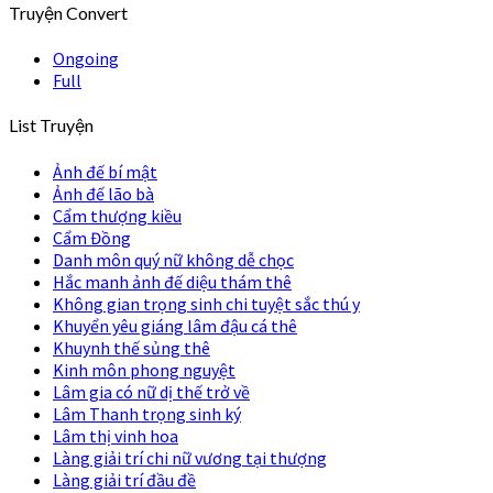
Truyện Convert
Ongoing
Full
List Truyện
Ảnh đế bí mật
Ảnh đế lão bà
Cẩm thượng kiều
Cẩm Đồng
Danh môn quý nữ không dễ chọc
Hắc manh ảnh đế diệu thám thê
Không gian trọng sinh chi tuyệt sắc thú y
Khuyển yêu giáng lâm đậu cá thê
Khuynh thế sủng thê
Kinh môn phong nguyệt
Lâm gia có nữ dị thế trở về
Lâm Thanh trọng sinh ký
Lâm thị vinh hoa
Làng giải trí chi nữ vương tại thượng
Làng giải trí đầu đề