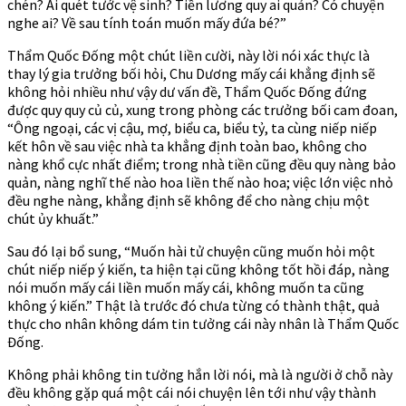
chén? Ai quét tước vệ sinh? Tiền lương quy ai quản? Có chuyện
nghe ai? Về sau tính toán muốn mấy đứa bé?”
Thẩm Quốc Đống một chút liền cười, này lời nói xác thực là
thay lý gia trưởng bối hỏi, Chu Dương mấy cái khẳng định sẽ
không hỏi nhiều như vậy dư vấn đề, Thẩm Quốc Đống đứng
được quy quy củ củ, xung trong phòng các trưởng bối cam đoan,
“Ông ngoại, các vị cậu, mợ, biểu ca, biểu tỷ, ta cùng niếp niếp
kết hôn về sau việc nhà ta khẳng định toàn bao, không cho
nàng khổ cực nhất điểm; trong nhà tiền cũng đều quy nàng bảo
quản, nàng nghĩ thế nào hoa liền thế nào hoa; việc lớn việc nhỏ
đều nghe nàng, khẳng định sẽ không để cho nàng chịu một
chút ủy khuất.”
Sau đó lại bổ sung, “Muốn hài tử chuyện cũng muốn hỏi một
chút niếp niếp ý kiến, ta hiện tại cũng không tốt hồi đáp, nàng
nói muốn mấy cái liền muốn mấy cái, không muốn ta cũng
không ý kiến.” Thật là trước đó chưa từng có thành thật, quả
thực cho nhân không dám tin tưởng cái này nhân là Thẩm Quốc
Đống.
Không phải không tin tưởng hắn lời nói, mà là người ở chỗ này
đều không gặp quá một cái nói chuyện lên tới như vậy thành