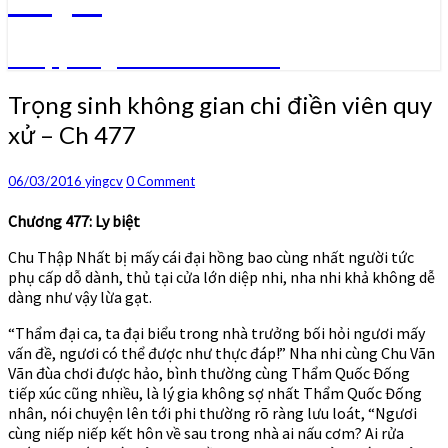
Truyện ngôn tình convert
Trọng
Trọng sinh không gian chi điền viên quy
sinh
xử – Ch 477
không
gian
chi
Comments
06/03/2016
yingcv
0 Comment
điền
viên
Chương 477: Ly biệt
quy
Chu Thập Nhất bị mấy cái đại hồng bao cùng nhất người tức
xử
phụ cấp dỗ dành, thủ tại cửa lớn diệp nhi, nha nhi khả không dễ
–
dàng như vậy lừa gạt.
Ch
477
“Thẩm đại ca, ta đại biểu trong nhà trưởng bối hỏi ngươi mấy
vấn đề, ngươi có thể được như thực đáp!” Nha nhi cùng Chu Vãn
Vãn đùa chơi được hảo, bình thường cùng Thẩm Quốc Đống
tiếp xúc cũng nhiều, là lý gia không sợ nhất Thẩm Quốc Đống
nhân, nói chuyện lên tới phi thường rõ ràng lưu loát, “Ngươi
cùng niếp niếp kết hôn về sau trong nhà ai nấu cơm? Ai rửa