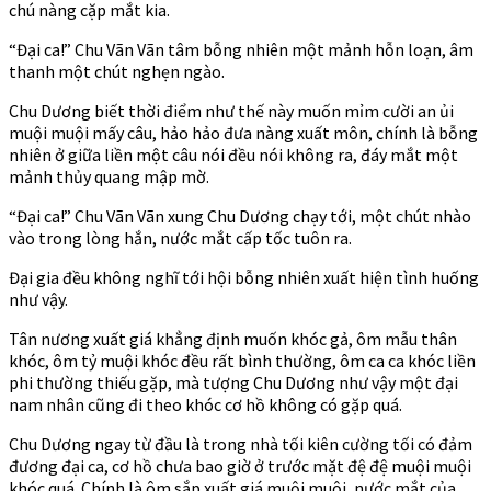
chú nàng cặp mắt kia.
“Đại ca!” Chu Vãn Vãn tâm bỗng nhiên một mảnh hỗn loạn, âm
thanh một chút nghẹn ngào.
Chu Dương biết thời điểm như thế này muốn mỉm cười an ủi
muội muội mấy câu, hảo hảo đưa nàng xuất môn, chính là bỗng
nhiên ở giữa liền một câu nói đều nói không ra, đáy mắt một
mảnh thủy quang mập mờ.
“Đại ca!” Chu Vãn Vãn xung Chu Dương chạy tới, một chút nhào
vào trong lòng hắn, nước mắt cấp tốc tuôn ra.
Đại gia đều không nghĩ tới hội bỗng nhiên xuất hiện tình huống
như vậy.
Tân nương xuất giá khẳng định muốn khóc gả, ôm mẫu thân
khóc, ôm tỷ muội khóc đều rất bình thường, ôm ca ca khóc liền
phi thường thiếu gặp, mà tượng Chu Dương như vậy một đại
nam nhân cũng đi theo khóc cơ hồ không có gặp quá.
Chu Dương ngay từ đầu là trong nhà tối kiên cường tối có đảm
đương đại ca, cơ hồ chưa bao giờ ở trước mặt đệ đệ muội muội
khóc quá. Chính là ôm sắp xuất giá muội muội, nước mắt của