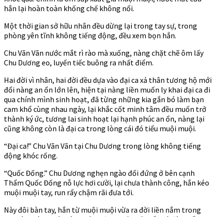
hắn lại hoàn toàn khống chế không nổi.
Một thời gian sở hữu nhân đều dừng lại trong tay sự, trong
phòng yên tĩnh không tiếng động, đều xem bọn hắn.
Chu Vãn Vãn nước mắt rì rào mà xuống, nàng chặt chẽ ôm lấy
Chu Dương eo, luyến tiếc buông ra nhất điểm.
Hai đời vì nhân, hai đời đều dựa vào đại ca xả thân tương hộ mới
đổi nàng an ổn lớn lên, hiện tại nàng liền muốn ly khai đại ca đi
qua chính mình sinh hoạt, đã từng những kia gắn bó làm bạn
cam khổ cùng nhau ngày, lại khắc cốt minh tâm đều muốn trở
thành ký ức, tương lai sinh hoạt lại hạnh phúc an ổn, nàng lại
cũng không còn là đại ca trong lòng cái đó tiểu muội muội.
“Đại ca!” Chu Vãn Vãn tại Chu Dương trong lòng không tiếng
động khóc rống.
“Quốc Đống.” Chu Dương nghẹn ngào đối đứng ở bên cạnh
Thẩm Quốc Đống nỗ lực hơi cười, lại chưa thành công, hắn kéo
muội muội tay, run rẩy chậm rãi đưa tới.
Này đôi bàn tay, hắn từ muội muội vừa ra đời liền nắm trong