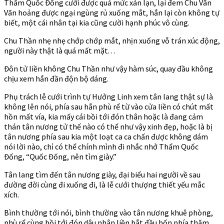
Thẩm Quốc Đống cười được quá mức xán lạn, lại đem Chu Vãn
Vãn hoảng được ngại ngùng rủ xuống mắt, hắn lại còn không tự
biết, một cái nhân tại kia cũng cười hạnh phúc vô cùng.
Chu Thần nhẹ nhẹ chớp chớp mắt, nhịn xuống vỗ trán xúc động,
người này thật là quá mất mặt. . .
Đôn tử liền không Chu Thần như vậy hàm súc, quay đầu không
chịu xem hắn đần độn bộ dáng.
Phụ trách lễ cưới trình tự Hưởng Linh xem tân lang thật sự là
không lên nói, phía sau hắn phù rể từ vào cửa liền có chút mất
hồn mất vía, kia mấy cái bồi tới đón thân hoặc là đang cảm
thán tân nương tử thế nào có thể như vậy xinh đẹp, hoặc là bị
tân nương phía sau kia một loạt ca ca chấn được không dám
nói lời nào, chỉ có thể chính mình đi nhắc nhở Thẩm Quốc
Đống, “Quốc Đống, nên tìm giày.”
Tân lang tìm đến tân nương giày, đại biểu hai người về sau
đường đời cùng đi xuống đi, là lễ cưới thượng thiết yếu mắc
xích.
Bình thường tới nói, bình thường vào tân nương khuê phòng,
phù rể cùng bồi tới đón dâu nhân liền bắt đầu bốn phía thăm