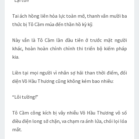
“Lại tới!”
Tai ách hồng liên hỏa lực toàn mở, thanh vân mười ba
thức bị Tô Cầm múa đến thần hồ kỳ kỹ.
Này vẫn là Tô Cầm lần đầu tiên ở trước mặt người
khác, hoàn hoàn chỉnh chỉnh thi triển bộ kiếm pháp
kia.
Liền tại mọi người vì nhân sợ hãi than thời điểm, đối
diện Võ Hầu Thương cũng không kém bao nhiêu:
“Lôi tường!”
Tô Cầm công kích bị vây nhiễu Võ Hầu Thương vô số
điều điện long sở chặn, va chạm ra ánh lửa, chói lọi lóa
mắt.