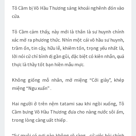
Tô Cầm bị Võ Hầu Thương sảng khoái nghênh đón vào
cửa.
Tô Cầm cảm thấy, này mới là thân là sư huynh chính
xác mở ra phương thức. Nhìn một cái võ hầu sư huynh,
trầm ổn, tin cậy, hữu lễ, khiêm tốn, trọng yếu nhất là,
lời nói cử chỉ bình dị gần gũi, đặc biệt có kiên nhẫn, quả
thực là thầy tốt bạn hiền mẫu mực.
Không giống mỗ nhân, mở miệng “Cởi giày”, khép
miệng “Ngu xuẩn” .
Hai người ở trên nệm tatami sau khi ngồi xuống, Tô
Cầm bưng Võ Hầu Thương đưa cho nàng nước sôi ấm,
trong lòng càng uất thiếp .
“Sư muội có nơi nào không rõ ràng , cứ việc hỏi chính