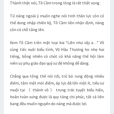
Thành thật nói, Tô Cầm trong lòng là rất thất vọng .
Từ nàng ngoài ý muốn nghe nói tinh thần lực còn có
thể dung nhập chiến kỹ, Tô Cầm liền nhận định, nàng
còn có chỗ tăng lên.
Xem Tô Cầm trên mặt loại kia “Liền như vậy a…” Vô
cùng tiếc nuối biểu tình, Võ Hầu Thương ho nhẹ hai
tiếng, bỗng nhiên có chút có khả năng thể hội làm
niên sư phụ giáo đạo quý sư đệ không dễ dàng.
Chẳng qua tổng thể nói tới, trừ bỏ rung động nhiều
điểm, tâm mệt mỏi điểm, áp lực đã lớn một ít, tiểu sư
muội tại 《 thánh võ 》 trung trác tuyệt biểu hiện,
hoàn toàn xưng được là quy tàng chi phúc, tất cả liên
bang đều muốn nguyên do nàng mà được lợi.