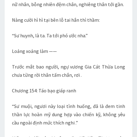
nữ nhân, bỗng nhiên đệm chân, nghiêng thân tới gần.
Nàng cười hì hì tại bên lỗ tai hắn thì thầm:
“Sư huynh, là ta. Ta tới phó ước nha.”
Loảng xoảng làm ——
Trước mắt bao người, ngự vương Gia Cát Thừa Long
chưa từng rời thân tấm chắn, rơi .
Chương 154: Táo bạo giáp ranh
“Sư muội, ngươi này loại tình huống, đã là đem tinh
thần lực hoàn mỹ dung hợp vào chiến kỹ, không yêu
cầu ngoài định mức thích nghi .”