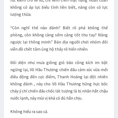
rút kiếm trở về vỏ, chỉ xem trên mặt nàng hoàn toàn
không có áp lực biểu tình liền biết, nàng còn có lực
lượng thừa.
“Còn nghĩ thế nào đánh? Biết rõ phá không thể
phòng, còn không càng sớm càng tốt thu tay? Nàng
ngược lại thông minh.” Bản địa người chơi nhóm đối
viễn đồ chết tâm ủng hộ thấy rõ hiển nhiên.
Đối diện như mưa giông gió bão công kích im bặt
ngừng lại, Võ Hầu Thương chiến đấu cảm xúc vừa mới
điều động đến cực điểm, Thanh Hoàng lại đột nhiên
không đánh , này cho Võ Hầu Thương hừng hực bốc
cháy ý chí chiến đấu chốc lát tượng là bị nhân hắt chậu
nước lạnh, này mùi vị khả có đủ hắn chịu .
Không hiểu ra sao cả.