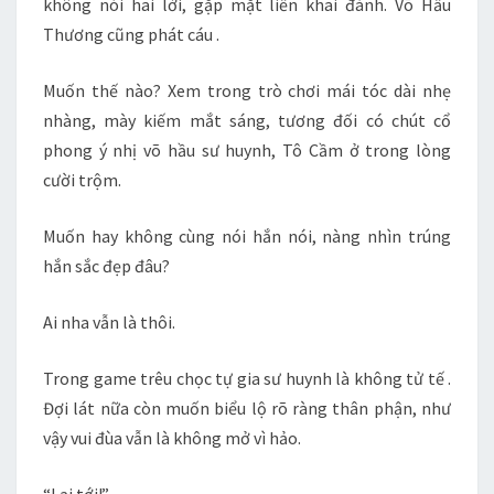
không nói hai lời, gặp mặt liền khai đánh. Võ Hầu
Thương cũng phát cáu .
Muốn thế nào? Xem trong trò chơi mái tóc dài nhẹ
nhàng, mày kiếm mắt sáng, tương đối có chút cổ
phong ý nhị võ hầu sư huynh, Tô Cầm ở trong lòng
cười trộm.
Muốn hay không cùng nói hắn nói, nàng nhìn trúng
hắn sắc đẹp đâu?
Ai nha vẫn là thôi.
Trong game trêu chọc tự gia sư huynh là không tử tế .
Đợi lát nữa còn muốn biểu lộ rõ ràng thân phận, như
vậy vui đùa vẫn là không mở vì hảo.