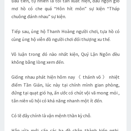
Đầu tiên, tự nhiên là tối tân xuất hiện, đầu ngọn gió
mơ hồ có che quá “Hôn hít môn” sự kiện “Tháp
chuông đánh nhau” sự kiện.
Tiếp sau, ủng hộ Thanh Hoàng người chơi, tựa hồ có
cùng ủng hộ viễn đồ người chơi đối thượng xu thế.
Vô luận trong đó nào nhất kiện, Quý Lận Ngôn đều
không bằng lòng xem đến.
Giống nhau phát hiện hôm nay 《 thánh võ 》 nhiệt
điểm Tần Giản, lúc này tại chính mình gian phòng,
đứng tại quạt gió hạ, ẩn ước có chút vội vã mong mỏi ,
tân niên vũ hội có khả năng nhanh một ít đến.
Có lẽ đây chính là vận mệnh thần kỳ chỗ.
Hắn vừa mới cấp các hạ đề chân thành kiến nghị,