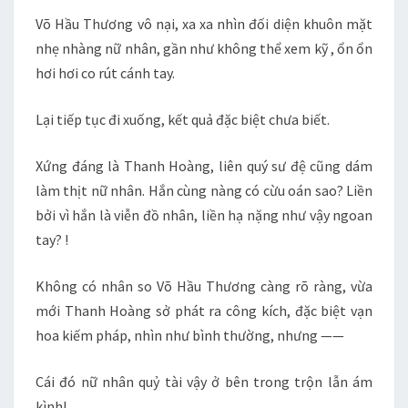
Võ Hầu Thương vô nại, xa xa nhìn đối diện khuôn mặt
nhẹ nhàng nữ nhân, gần như không thể xem kỹ , ổn ổn
hơi hơi co rút cánh tay.
Lại tiếp tục đi xuống, kết quả đặc biệt chưa biết.
Xứng đáng là Thanh Hoàng, liên quý sư đệ cũng dám
làm thịt nữ nhân. Hắn cùng nàng có cừu oán sao? Liền
bởi vì hắn là viễn đồ nhân, liền hạ nặng như vậy ngoan
tay? !
Không có nhân so Võ Hầu Thương càng rõ ràng, vừa
mới Thanh Hoàng sở phát ra công kích, đặc biệt vạn
hoa kiếm pháp, nhìn như bình thường, nhưng ——
Cái đó nữ nhân quỷ tài vậy ở bên trong trộn lẫn ám
kình!