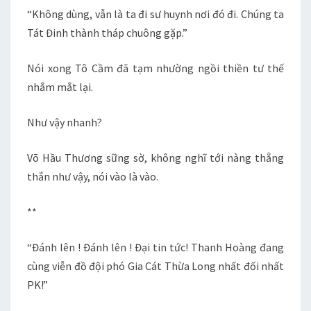
“Không dùng, vẫn là ta đi sư huynh nơi đó đi. Chúng ta
Tát Đinh thành tháp chuông gặp.”
Nói xong Tô Cầm đã tạm nhường ngồi thiền tư thế
nhắm mắt lại.
Như vậy nhanh?
Võ Hầu Thương sững sờ, không nghĩ tới nàng thẳng
thắn như vậy, nói vào là vào.
**
“Đánh lên ! Đánh lên ! Đại tin tức! Thanh Hoàng đang
cùng viễn đồ đội phó Gia Cát Thừa Long nhất đối nhất
PK!”