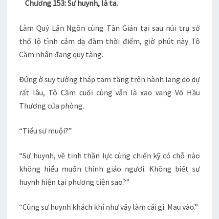
Chương 153: Sư huynh, là ta.
–
CH
Làm Quý Lận Ngôn cùng Tần Giản tại sau núi trụ sở
153
thổ lộ tình cảm dạ đàm thời điểm, giờ phút này Tô
–
Cầm nhân đang quy tàng.
154
Đứng ở suy tưởng tháp tam tầng trên hành lang do dự
rất lâu, Tô Cầm cuối cùng vẫn là xao vang Võ Hầu
Thương cửa phòng.
“Tiểu sư muội?”
“Sư huynh, về tinh thần lực cùng chiến kỹ có chỗ nào
không hiểu muốn thỉnh giáo ngươi. Không biết sư
huynh hiện tại phương tiện sao?”
“Cùng sư huynh khách khí như vậy làm cái gì. Mau vào.”