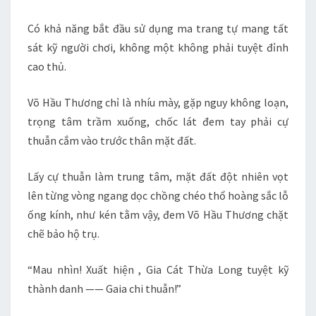
Có khả năng bắt đầu sử dụng ma trang tự mang tất
sát kỹ người chơi, không một không phải tuyệt đỉnh
cao thủ.
Võ Hầu Thương chỉ là nhíu mày, gặp nguy không loạn,
trọng tâm trầm xuống, chốc lát đem tay phải cự
thuẫn cắm vào trước thân mặt đất.
Lấy cự thuẫn làm trung tâm, mặt đất đột nhiên vọt
lên từng vòng ngang dọc chồng chéo thổ hoàng sắc lỗ
ống kính, như kén tằm vậy, đem Võ Hầu Thương chặt
chẽ bảo hộ trụ.
“Mau nhìn! Xuất hiện , Gia Cát Thừa Long tuyệt kỹ
thành danh —— Gaia chi thuẫn!”