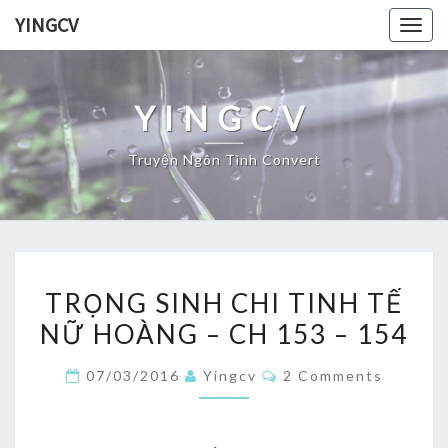
Skip
YINGCV
Togg
to
navig
content
YINGCV
Truyện Ngôn Tình Convert
TRỌNG
TRỌNG SINH CHI TINH TẾ
SINH
NỮ HOÀNG – CH 153 – 154
CHI
TINH
Comments
07/03/2016
Yingcv
2 Comments
TẾ
NỮ
HOÀNG