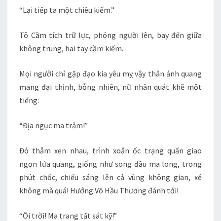
“Lại tiếp ta một chiêu kiếm.”
Tô Cầm tích trữ lực, phóng người lên, bay đến giữa
không trung, hai tay cầm kiếm.
Mọi người chỉ gặp đạo kia yêu mỵ vậy thân ảnh quang
mang đại thịnh, bỗng nhiên, nữ nhân quát khẽ một
tiếng:
“Địa ngục ma trảm!”
Đỏ thẫm xen nhau, trình xoắn ốc trạng quấn giao
ngọn lửa quang, giống như song đầu ma long, trong
phút chốc, chiếu sáng lên cả vùng không gian, xé
không mà quá! Hướng Võ Hầu Thương đánh tới!
“Ôi trời! Ma trang tất sát kỹ!”