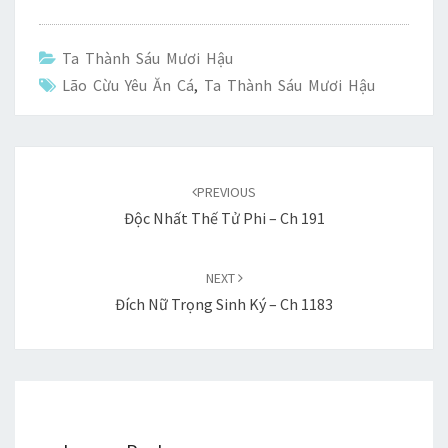
es
o
t
r
Li
e
s
k
n
Ta Thành Sáu Mươi Hậu
k
Lão Cừu Yêu Ăn Cá
,
Ta Thành Sáu Mươi Hậu
Post
navigation
PREVIOUS
Độc Nhất Thế Tử Phi – Ch 191
NEXT
Đích Nữ Trọng Sinh Ký – Ch 1183