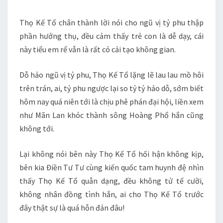
Thọ Kế Tổ chân thành lời nói cho ngũ vị tỷ phu thập
phần hưởng thụ, đều cảm thấy trẻ con là dễ dạy, cái
này tiểu em rể vẫn là rất có cải tạo không gian.
Dỗ hảo ngũ vị tỷ phu, Thọ Kế Tổ lặng lẽ lau lau mồ hôi
trên trán, ai, tỷ phu ngược lại so tỷ tỷ hảo dỗ, sớm biết
hôm nay quá niên tới là chịu phê phán đại hội, liền xem
như Mãn Lan khóc thành sông Hoàng Phổ hắn cũng
không tới.
Lại không nói bên này Thọ Kế Tổ hối hận không kịp,
bên kia Điền Tư Tư cùng kiến quốc tam huynh đệ nhìn
thấy Thọ Kế Tổ quẫn dạng, đều không tử tế cười,
không nhân đồng tình hắn, ai cho Thọ Kế Tổ trước
đây thật sự là quá hỗn đản đâu!