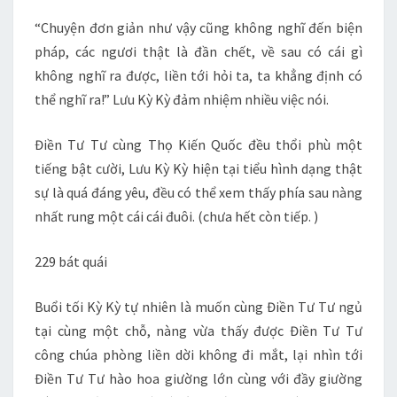
“Chuyện đơn giản như vậy cũng không nghĩ đến biện
pháp, các ngươi thật là đần chết, về sau có cái gì
không nghĩ ra được, liền tới hỏi ta, ta khẳng định có
thể nghĩ ra!” Lưu Kỳ Kỳ đảm nhiệm nhiều việc nói.
Điền Tư Tư cùng Thọ Kiến Quốc đều thổi phù một
tiếng bật cười, Lưu Kỳ Kỳ hiện tại tiểu hình dạng thật
sự là quá đáng yêu, đều có thể xem thấy phía sau nàng
nhất rung một cái cái đuôi. (chưa hết còn tiếp. )
229 bát quái
Buổi tối Kỳ Kỳ tự nhiên là muốn cùng Điền Tư Tư ngủ
tại cùng một chỗ, nàng vừa thấy được Điền Tư Tư
công chúa phòng liền dời không đi mắt, lại nhìn tới
Điền Tư Tư hào hoa giường lớn cùng với đầy giường