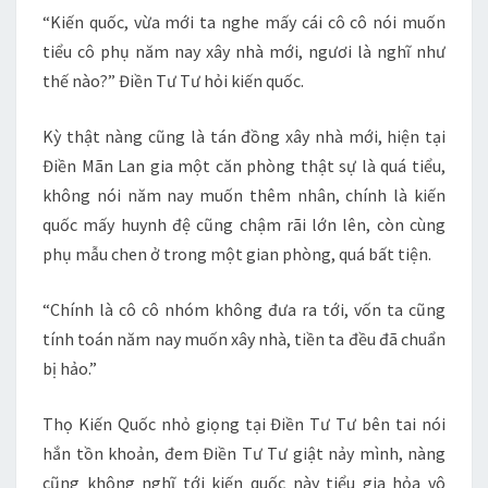
“Kiến quốc, vừa mới ta nghe mấy cái cô cô nói muốn
tiểu cô phụ năm nay xây nhà mới, ngươi là nghĩ như
thế nào?” Điền Tư Tư hỏi kiến quốc.
Kỳ thật nàng cũng là tán đồng xây nhà mới, hiện tại
Điền Mãn Lan gia một căn phòng thật sự là quá tiểu,
không nói năm nay muốn thêm nhân, chính là kiến
quốc mấy huynh đệ cũng chậm rãi lớn lên, còn cùng
phụ mẫu chen ở trong một gian phòng, quá bất tiện.
“Chính là cô cô nhóm không đưa ra tới, vốn ta cũng
tính toán năm nay muốn xây nhà, tiền ta đều đã chuẩn
bị hảo.”
Thọ Kiến Quốc nhỏ giọng tại Điền Tư Tư bên tai nói
hắn tồn khoản, đem Điền Tư Tư giật nảy mình, nàng
cũng không nghĩ tới kiến quốc này tiểu gia hỏa vô