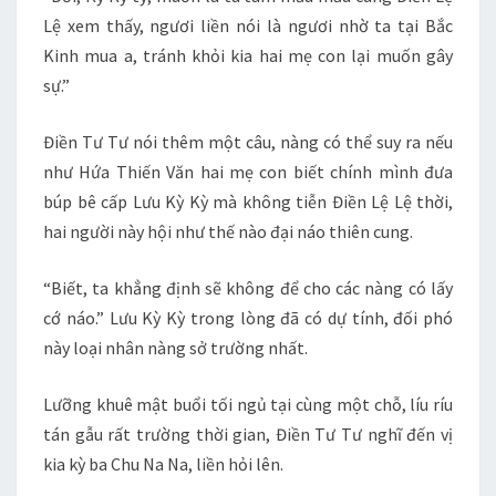
Lệ xem thấy, ngươi liền nói là ngươi nhờ ta tại Bắc
Kinh mua a, tránh khỏi kia hai mẹ con lại muốn gây
sự.”
Điền Tư Tư nói thêm một câu, nàng có thể suy ra nếu
như Hứa Thiến Văn hai mẹ con biết chính mình đưa
búp bê cấp Lưu Kỳ Kỳ mà không tiễn Điền Lệ Lệ thời,
hai người này hội như thế nào đại náo thiên cung.
“Biết, ta khẳng định sẽ không để cho các nàng có lấy
cớ náo.” Lưu Kỳ Kỳ trong lòng đã có dự tính, đối phó
này loại nhân nàng sở trường nhất.
Lưỡng khuê mật buổi tối ngủ tại cùng một chỗ, líu ríu
tán gẫu rất trường thời gian, Điền Tư Tư nghĩ đến vị
kia kỳ ba Chu Na Na, liền hỏi lên.