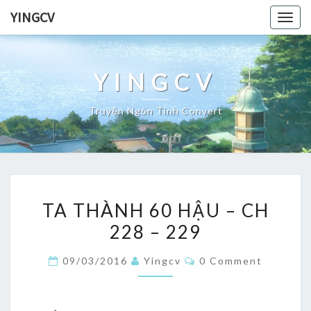
Skip
YINGCV
Togg
to
navig
content
YINGCV
Truyện Ngôn Tình Convert
TA
TA THÀNH 60 HẬU – CH
THÀNH
228 – 229
60
HẬU
Comments
09/03/2016
Yingcv
0 Comment
–
CH
228