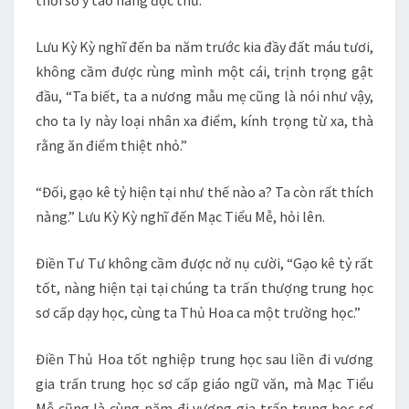
thời sơ ý tao nàng độc thủ.
Lưu Kỳ Kỳ nghĩ đến ba năm trước kia đầy đất máu tươi,
không cầm được rùng mình một cái, trịnh trọng gật
đầu, “Ta biết, ta a nương mẫu mẹ cũng là nói như vậy,
cho ta ly này loại nhân xa điểm, kính trọng từ xa, thà
rằng ăn điểm thiệt nhỏ.”
“Đối, gạo kê tỷ hiện tại như thế nào a? Ta còn rất thích
nàng.” Lưu Kỳ Kỳ nghĩ đến Mạc Tiểu Mễ, hỏi lên.
Điền Tư Tư không cầm được nở nụ cười, “Gạo kê tỷ rất
tốt, nàng hiện tại tại chúng ta trấn thượng trung học
sơ cấp dạy học, cùng ta Thủ Hoa ca một trường học.”
Điền Thủ Hoa tốt nghiệp trung học sau liền đi vương
gia trấn trung học sơ cấp giáo ngữ văn, mà Mạc Tiểu
Mễ cũng là cùng năm đi vương gia trấn trung học sơ