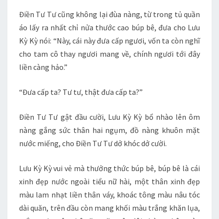
Điền Tư Tư cũng không lại đùa nàng, từ trong tủ quần
áo lấy ra nhất chỉ nửa thước cao búp bê, đưa cho Lưu
Kỳ Kỳ nói: “Này, cái này đưa cấp ngươi, vốn ta còn nghĩ
cho tam cô thay ngươi mang về, chính ngươi tới đây
liền càng hảo.”
“Đưa cấp ta? Tư tư, thật đưa cấp ta?”
Điền Tư Tư gật đầu cười, Lưu Kỳ Kỳ bổ nhào lên ôm
nàng gắng sức thân hai ngụm, đồ nàng khuôn mặt
nước miếng, cho Điền Tư Tư dở khóc dở cười.
Lưu Kỳ Kỳ vui vẻ mà thưởng thức búp bê, búp bê là cái
xinh đẹp nước ngoài tiểu nữ hài, một thân xinh đẹp
màu lam nhạt liền thân váy, khoác tông màu nâu tóc
dài quăn, trên đầu còn mang khối màu trắng khăn lụa,