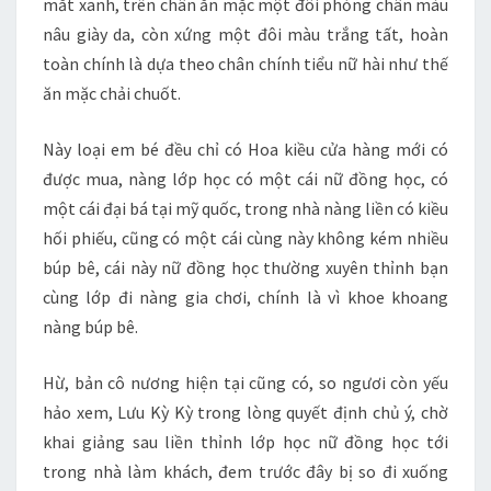
mắt xanh, trên chân ăn mặc một đôi phỏng chân màu
nâu giày da, còn xứng một đôi màu trắng tất, hoàn
toàn chính là dựa theo chân chính tiểu nữ hài như thế
ăn mặc chải chuốt.
Này loại em bé đều chỉ có Hoa kiều cửa hàng mới có
được mua, nàng lớp học có một cái nữ đồng học, có
một cái đại bá tại mỹ quốc, trong nhà nàng liền có kiều
hối phiếu, cũng có một cái cùng này không kém nhiều
búp bê, cái này nữ đồng học thường xuyên thỉnh bạn
cùng lớp đi nàng gia chơi, chính là vì khoe khoang
nàng búp bê.
Hừ, bản cô nương hiện tại cũng có, so ngươi còn yếu
hảo xem, Lưu Kỳ Kỳ trong lòng quyết định chủ ý, chờ
khai giảng sau liền thỉnh lớp học nữ đồng học tới
trong nhà làm khách, đem trước đây bị so đi xuống