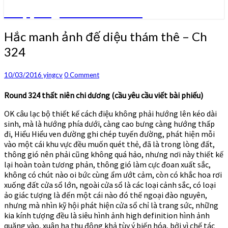
Truyện ngôn tình convert
Hắc
Hắc manh ảnh đế diệu thám thê – Ch
manh
324
ảnh
đế
diệu
Comments
10/03/2016
yingcv
0 Comment
thám
thê
Round 324 thất niên chi dương (cầu yêu cầu viết bài phiếu)
–
OK câu lạc bộ thiết kế cách điệu không phải hướng lên kéo dài
Ch
sinh, mà là hướng phía dưới, càng cao bưng càng hướng thấp
324
đi, Hiểu Hiểu ven đường ghi chép tuyến đường, phát hiện mỗi
vào một cái khu vực đều muốn quét thẻ, đã là trong lòng đất,
thông gió nên phải cũng không quá hảo, nhưng nơi này thiết kế
lại hoàn toàn tương phản, thông gió làm cực đoan xuất sắc,
không có chút nào oi bức cùng ẩm ướt cảm, còn có khắc hoa rơi
xuống đất cửa sổ lớn, ngoài cửa sổ là các loại cảnh sắc, có loại
ảo giác tượng là đến một cái nào đó thế ngoại đào nguyên,
nhưng mà nhìn kỹ hội phát hiện cửa sổ chỉ là trang sức, những
kia kính tượng đều là siêu hình ảnh high definition hình ảnh
quăng vào, xuân hạ thu đông khả tùy ý biến hóa, bởi vì chế tác