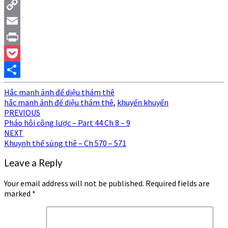
Tumblr
Copy
Link
Email
Print
Pocket
Share
Hắc manh ảnh đế diệu thám thê
hắc manh ảnh đế diệu thám thê
,
khuyển khuyển
Post
PREVIOUS
Pháo hôi công lược – Part 44 Ch 8 – 9
navigation
NEXT
Khuynh thế sủng thê – Ch 570 – 571
Leave a Reply
Your email address will not be published.
Required fields are
marked
*