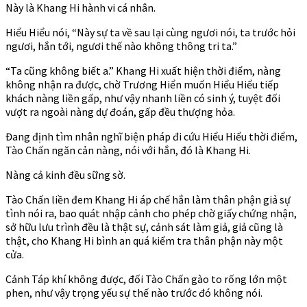
Này là Khang Hi hành vi cá nhân.
Hiểu Hiểu nói, “Này sự ta về sau lại cùng ngươi nói, ta trước hỏi
ngươi, hắn tới, ngươi thế nào không thông tri ta.”
“Ta cũng không biết a.” Khang Hi xuất hiện thời điểm, nàng
không nhận ra được, chờ Trương Hiển muốn Hiểu Hiểu tiếp
khách nàng liền gấp, như vậy nhanh liền có sinh ý, tuyệt đối
vượt ra ngoài nàng dự đoán, gấp đều thượng hỏa.
Đang định tìm nhân nghĩ biện pháp đi cứu Hiểu Hiểu thời điểm,
Tào Chấn ngăn cản nàng, nói với hắn, đó là Khang Hi.
Nàng cả kinh đều sững sờ.
Tào Chấn liền đem Khang Hi áp chế hắn làm thân phận giả sự
tình nói ra, bao quát nhập cảnh cho phép chờ giấy chứng nhận,
sở hữu lưu trình đều là thật sự, cảnh sát làm giả, giả cũng là
thật, cho Khang Hi bình an quá kiểm tra thân phận này một
cửa.
Cảnh Táp khí không được, đối Tào Chấn gào to rống lớn một
phen, như vậy trọng yếu sự thế nào trước đó không nói.