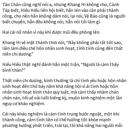
Tào Chấn cũng nghĩ nói a, nhưng Khang Hi không cho, Cảnh
Táp biết, Hiểu Hiểu liền hội biết, hắn lén vào cần phải thành
công, cho nên hắn không dám nói, lại nói, Vệ Bảo cũng là người
biết chuyện, hắn đều không nói, hắn nói tới làm gì.
Hai cái nữ nhân vì này khí được mũi đều phồng lên.
Khang Hi vẻ mặt thảnh thơi nói, “Này không phải rất tốt sao,
liền làm điều chế hôn nhân sinh hoạt, tính tính cũng đến thất
niên chi dương.”
Hiểu Hiểu thật nghĩ đánh hắn một trận, “Ngươi là cảm thấy
bình thản?”
Thất niên chi dương, bình thường là chỉ tình yêu hoặc hôn nhân
sinh hoạt đến thứ bảy năm khả năng hội vì ái tình hoặc hôn
nhân sinh hoạt bình thản quy luật, mà cảm thấy nhàm chán
chán nản, tới uể oải lười biếng kỳ, muốn kinh nghiệm một lần
nguy cơ khảo nghiệm.
Cái này khảo nghiệm là cảm tình trung bước ngoặt, một khi
thành công, cảm tình liền có thể hướng tốt khỏe mạnh
phương hướng phát triển, trái lại, thì khả năng hai người mỗi