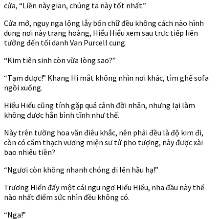
cửa, “Liền này gian, chúng ta này tốt nhất.”
Cửa mở, nguy nga lộng lẫy bốn chữ đều không cách nào hình
dung nơi này trang hoàng, Hiểu Hiểu xem sau trực tiếp liên
tưởng đến tối danh Van Purcell cung.
“Kim tiên sinh còn vừa lòng sao?”
“Tạm được!” Khang Hi mắt không nhìn nơi khác, tìm ghế sofa
ngồi xuống.
Hiểu Hiểu cũng tính gặp quá cảnh đời nhân, nhưng lại làm
không được hắn bình tĩnh như thế.
Này trên tường hoa văn điêu khắc, nên phải đều là độ kim đi,
còn có cẩm thạch vương miện sư tử pho tượng, này được xài
bao nhiêu tiền?
“Ngươi còn không nhanh chóng đi lên hầu hạ!”
Trương Hiển đẩy một cái ngu ngơ Hiểu Hiểu, nha đầu này thế
nào nhất điểm sức nhìn đều không có.
“Nga!”