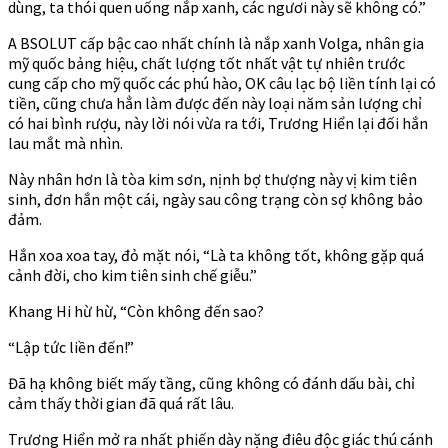
dùng, ta thói quen uống nắp xanh, các ngươi này sẽ không có.”
A BSOLUT cấp bậc cao nhất chính là nắp xanh Volga, nhân gia
mỹ quốc bảng hiệu, chất lượng tốt nhất vật tự nhiên trước
cung cấp cho mỹ quốc các phú hào, OK câu lạc bộ liền tính lại có
tiền, cũng chưa hẳn làm được đến này loại năm sản lượng chỉ
có hai bình rượu, này lời nói vừa ra tới, Trương Hiển lại đối hắn
lau mắt mà nhìn.
Này nhân hơn là tòa kim sơn, nịnh bợ thượng này vị kim tiên
sinh, đơn hắn một cái, ngày sau công trạng còn sợ không bảo
đảm.
Hắn xoa xoa tay, đỏ mặt nói, “Là ta không tốt, không gặp quá
cảnh đời, cho kim tiên sinh chế giễu.”
Khang Hi hừ hừ, “Còn không đến sao?
“Lập tức liền đến!”
Đã hạ không biết mấy tầng, cũng không có đánh dấu bài, chỉ
cảm thấy thời gian đã quá rất lâu.
Trương Hiển mở ra nhất phiến dày nặng điêu độc giác thú cánh