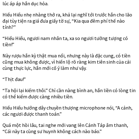
lúc áp áp hắn dục hỏa.
Hiểu Hiểu nhẹ nhàng thở ra, khả lại nghĩ tới trước hắn cho lão
đại tùy tiện ra giá đưa giấy tờ sự, “Kia qua đêm phí thế nào
tính?”
“Hiểu Hiểu, ngươi nam nhân ta, xa so ngươi tưởng tượng có
tiền!”
Này rượu hắn kỳ thật mua nổi, nhưng này là đặc cung, có tiền
cũng mua không được, vì hiển lộ rõ ràng kim tiên sinh của cải
cùng thực lực, hắn mới cố ý làm như vậy.
“Thịt đau!”
“Ta hội lại kiếm thôi.” Chỉ cần nàng bình an, hắn liền có lòng tin
có thể kiếm được càng nhiều tiền.
Hiểu Hiểu hướng dây chuyền thượng microphone nói, “A cảnh,
các ngươi được thanh toán.”
Quá một hồi lâu, tai nghe mới vang lên Cảnh Táp âm thanh,
“Cái này ta cùng sư huynh không cách nào báo.”