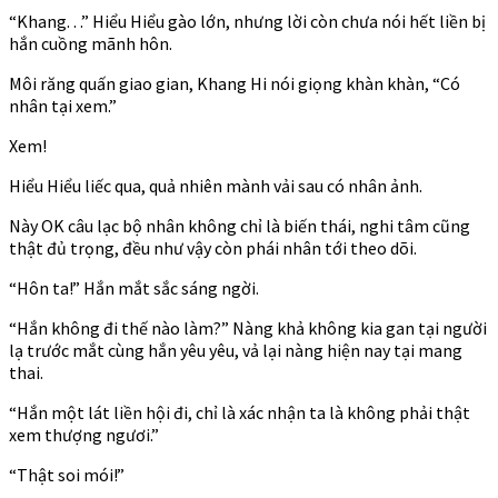
“Khang. . .” Hiểu Hiểu gào lớn, nhưng lời còn chưa nói hết liền bị
hắn cuồng mãnh hôn.
Môi răng quấn giao gian, Khang Hi nói giọng khàn khàn, “Có
nhân tại xem.”
Xem!
Hiểu Hiểu liếc qua, quả nhiên mành vải sau có nhân ảnh.
Này OK câu lạc bộ nhân không chỉ là biến thái, nghi tâm cũng
thật đủ trọng, đều như vậy còn phái nhân tới theo dõi.
“Hôn ta!” Hắn mắt sắc sáng ngời.
“Hắn không đi thế nào làm?” Nàng khả không kia gan tại người
lạ trước mắt cùng hắn yêu yêu, vả lại nàng hiện nay tại mang
thai.
“Hắn một lát liền hội đi, chỉ là xác nhận ta là không phải thật
xem thượng ngươi.”
“Thật soi mói!”