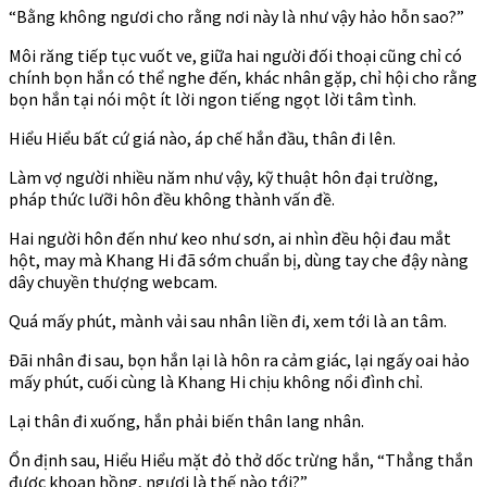
“Bằng không ngươi cho rằng nơi này là như vậy hảo hỗn sao?”
Môi răng tiếp tục vuốt ve, giữa hai người đối thoại cũng chỉ có
chính bọn hắn có thể nghe đến, khác nhân gặp, chỉ hội cho rằng
bọn hắn tại nói một ít lời ngon tiếng ngọt lời tâm tình.
Hiểu Hiểu bất cứ giá nào, áp chế hắn đầu, thân đi lên.
Làm vợ người nhiều năm như vậy, kỹ thuật hôn đại trường,
pháp thức lưỡi hôn đều không thành vấn đề.
Hai người hôn đến như keo như sơn, ai nhìn đều hội đau mắt
hột, may mà Khang Hi đã sớm chuẩn bị, dùng tay che đậy nàng
dây chuyền thượng webcam.
Quá mấy phút, mành vải sau nhân liền đi, xem tới là an tâm.
Đãi nhân đi sau, bọn hắn lại là hôn ra cảm giác, lại ngấy oai hảo
mấy phút, cuối cùng là Khang Hi chịu không nổi đình chỉ.
Lại thân đi xuống, hắn phải biến thân lang nhân.
Ổn định sau, Hiểu Hiểu mặt đỏ thở dốc trừng hắn, “Thẳng thắn
được khoan hồng, ngươi là thế nào tới?”