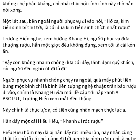
không thể phản kháng, chỉ phải chịu nổi tính tình này chờ hắn
nói xong.
Một lát sau, bên ngoài người phục vụ đi vào nói, “Hổ ca, kim
tiên sinh bí thư tới, là tới đưa kim tiên sinh thích nhất rượu.”
Trương Hiển nghe, xem hướng Khang Hi, người phục vụ đưa
thượng rượu, hắn một giọt đều không đụng, xem tới là cái kén
ăn.
“Vậy còn không nhanh chóng đưa tới đây, lãnh đạm quý khách,
các ngươi đều nghĩ cút đi là đi.”
Người phục vụ nhanh chóng chạy ra ngoài, quá mấy phút liền
bưng một bình chỉ là bình liền tượng nghệ thuật trân bảo rượu
đi vào, chính là Khang Hi vừa mới đề cập tới nắp xanh A
BSOLUT, Trương Hiển xem mắt đều thẳng.
Này chính là thực lực a, có tiền cùng nhân mạch thực lực a.
Hắn đẩy một cái Hiểu Hiểu, “Nhanh đi rót rượu.”
Hiểu Hiểu hôm nay đã bị hắn đẩy rất nhiều lần, này nhân cũng
thật là thô lỗ có thể, nàng đi tới, xem kia bình rượu, chỉ là nghe