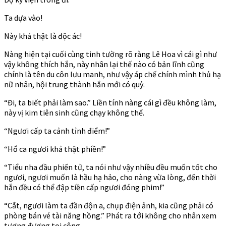
Ta dựa vào!
Này khả thật là độc ác!
Nàng hiện tại cuối cùng tinh tường rõ ràng Lê Hoa vì cái gì như
vậy không thích hắn, này nhân lại thế nào có bản lĩnh cũng
chính là tên du côn lưu manh, như vậy áp chế chính mình thủ hạ
nữ nhân, hội trung thành hắn mới có quỷ.
“Đi, ta biết phải làm sao.” Liền tính nàng cái gì đều không làm,
này vị kim tiên sinh cũng chạy không thể.
“Ngươi cấp ta cảnh tỉnh điểm!”
“Hổ ca ngươi khả thật phiền!”
“Tiểu nha đầu phiến tử, ta nói như vậy nhiều đều muốn tốt cho
ngươi, ngươi muốn là hầu hạ hảo, cho nàng vừa lòng, đến thời
hắn đều có thể đập tiền cấp ngươi đóng phim!”
“Cắt, ngươi làm ta đần độn a, chụp điện ảnh, kia cũng phải có
phòng bán vé tài năng hồng.” Phát ra tới không cho nhân xem
tương đương toi công.