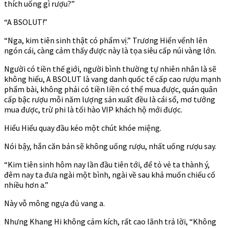
thích uống gì rượu?”
“A BSOLUT!”
“Nga, kim tiên sinh thật có phẩm vị.” Trương Hiển vểnh lên
ngón cái, càng cảm thấy được này là tọa siêu cấp núi vàng lớn.
Người có tiền thế giới, người bình thường tự nhiên nhân là sẽ
không hiểu, A BSOLUT là vang danh quốc tế cấp cao rượu mạnh
phẩm bài, không phải có tiền liền có thể mua được, quán quân
cấp bậc rượu mỗi năm lượng sản xuất đều là cái sổ, mơ tưởng
mua được, trừ phi là tối hào VIP khách hộ mới được.
Hiểu Hiểu quay đầu kéo một chút khóe miệng.
Nói bậy, hắn căn bản sẽ không uống rượu, nhất uống rượu say.
“Kim tiên sinh hôm nay lần đầu tiên tới, để tỏ vẻ ta thành ý,
đêm nay ta đưa ngài một bình, ngài về sau khả muốn chiếu cố
nhiều hơn a.”
Này vỗ mông ngựa đủ vang a.
Nhưng Khang Hi không cảm kích, rất cao lãnh trả lời, “Không