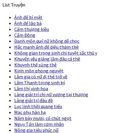
List Truyện
Ảnh đế bí mật
Ảnh đế lão bà
Cẩm thượng kiều
Cẩm Đồng
Danh môn quý nữ không dễ chọc
Hắc manh ảnh đế diệu thám thê
Không gian trọng sinh chi tuyệt sắc thú y
Khuyển yêu giáng lâm đậu cá thê
Khuynh thế sủng thê
Kinh môn phong nguyệt
Lâm gia có nữ dị thế trở về
Lâm Thanh trọng sinh ký
Lâm thị vinh hoa
Làng giải trí chi nữ vương tại thượng
Làng giải trí đầu đề
Lục linh thời quang tiếu
Mạc phụ hàn hạ
Năm bảy mươi, có chút ngọt
Ngụy Tấn làm cơm nhân
Nông gia tiểu phúc nữ