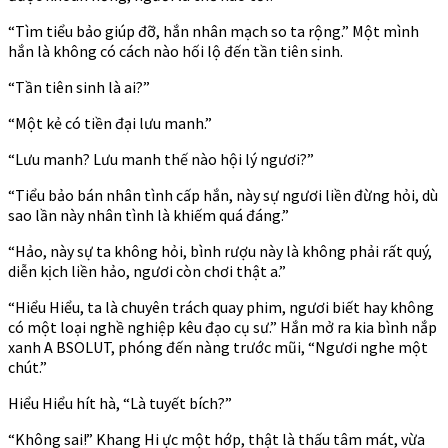
“Tìm tiểu bảo giúp đỡ, hắn nhân mạch so ta rộng.” Một mình
hắn là không có cách nào hối lộ đến tần tiên sinh.
“Tần tiên sinh là ai?”
“Một kẻ có tiền đại lưu manh.”
“Lưu manh? Lưu manh thế nào hội lý ngươi?”
“Tiểu bảo bán nhân tình cấp hắn, này sự ngươi liền đừng hỏi, dù
sao lần này nhân tình là khiếm quá đáng.”
“Hảo, này sự ta không hỏi, bình rượu này là không phải rất quý,
diễn kịch liền hảo, ngươi còn chơi thật a.”
“Hiểu Hiểu, ta là chuyên trách quay phim, ngươi biết hay không
có một loại nghề nghiệp kêu đạo cụ sư.” Hắn mở ra kia bình nắp
xanh A BSOLUT, phóng đến nàng trước mũi, “Ngươi nghe một
chút.”
Hiểu Hiểu hít hà, “Là tuyết bích?”
“Không sai!” Khang Hi ực một hớp, thật là thấu tâm mát, vừa