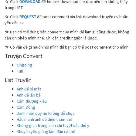
☆ Click
DOWNLOAD
để tìm link download file doc nếu tìm không thấy
trong LIST.
☆ Click
REQUEST
để post comment xin link download truyện cv hoặc
yêu cầu cv.
☆ Bạn có thể dùng bản convert của mình để làm gì cũng được, không
cần xin phép mình nhé. Chỉ cần credit nguồn là được.
☆ Có vấn đề gì muốn hỏi mình thì bạn có thể post comment cho mình.
Truyện Convert
Ongoing
Full
List Truyện
Ảnh đế bí mật
Ảnh đế lão bà
Cẩm thượng kiều
Cẩm Đồng
Danh môn quý nữ không dễ chọc
Hắc manh ảnh đế diệu thám thê
Không gian trọng sinh chi tuyệt sắc thú y
Khuyển yêu giáng lâm đậu cá thê