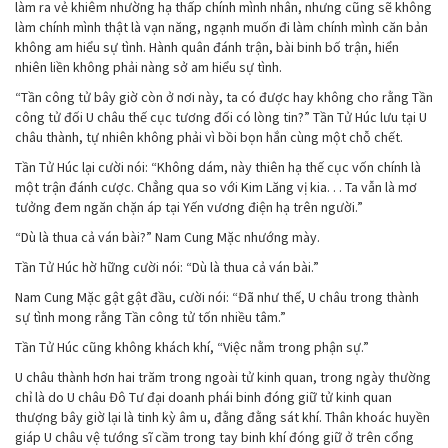
làm ra vẻ khiêm nhường hạ thấp chính mình nhân, nhưng cũng sẽ không
làm chính mình thật là vạn năng, ngạnh muốn đi làm chính mình căn bản
không am hiểu sự tình. Hành quân đánh trận, bài binh bố trận, hiển
nhiên liền không phải nàng sở am hiểu sự tình.
“Tần công tử bây giờ còn ở nơi này, ta có được hay không cho rằng Tần
công tử đối U châu thế cục tương đối có lòng tin?” Tần Tử Húc lưu tại U
châu thành, tự nhiên không phải vì bồi bọn hắn cùng một chỗ chết.
Tần Tử Húc lại cười nói: “Không dám, này thiên hạ thế cục vốn chính là
một trận đánh cược. Chẳng qua so với Kim Lăng vị kia. . . Ta vẫn là mơ
tưởng đem ngăn chặn áp tại Yến vương điện hạ trên người.”
“Dù là thua cả ván bài?” Nam Cung Mặc nhướng mày.
Tần Tử Húc hờ hững cười nói: “Dù là thua cả ván bài.”
Nam Cung Mặc gật gật đầu, cười nói: “Đã như thế, U châu trong thành
sự tình mong rằng Tần công tử tốn nhiều tâm.”
Tần Tử Húc cũng không khách khí, “Việc nằm trong phận sự.”
U châu thành hơn hai trăm trong ngoài tử kinh quan, trong ngày thường
chỉ là do U châu Đô Tư đại doanh phái binh đóng giữ tử kinh quan
thượng bây giờ lại là tinh kỳ âm u, đằng đằng sát khí. Thân khoác huyền
giáp U châu vệ tướng sĩ cầm trong tay binh khí đóng giữ ở trên cổng