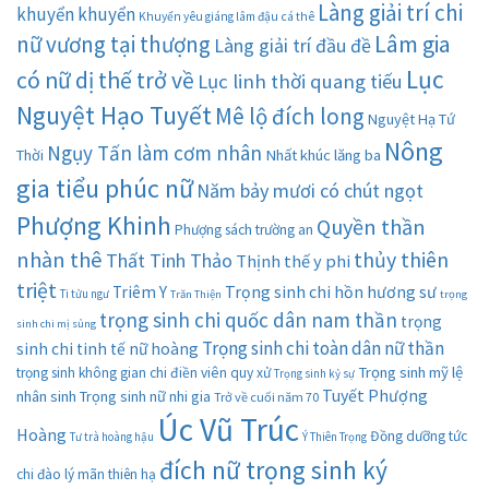
Làng giải trí chi
khuyển khuyển
Khuyển yêu giáng lâm đậu cá thê
nữ vương tại thượng
Lâm gia
Làng giải trí đầu đề
Lục
có nữ dị thế trở về
Lục linh thời quang tiếu
Nguyệt Hạo Tuyết
Mê lộ đích long
Nguyệt Hạ Tứ
Nông
Ngụy Tấn làm cơm nhân
Thời
Nhất khúc lăng ba
gia tiểu phúc nữ
Năm bảy mươi có chút ngọt
Phượng Khinh
Quyền thần
Phượng sách trường an
nhàn thê
thủy thiên
Thất Tinh Thảo
Thịnh thế y phi
triệt
Trọng sinh chi hồn hương sư
Triêm Y
Ti tửu ngư
Trăn Thiện
trọng
trọng sinh chi quốc dân nam thần
trọng
sinh chi mị sủng
Trọng sinh chi toàn dân nữ thần
sinh chi tinh tế nữ hoàng
Trọng sinh mỹ lệ
trọng sinh không gian chi điền viên quy xử
Trọng sinh kỷ sự
Tuyết Phượng
nhân sinh
Trọng sinh nữ nhi gia
Trở về cuối năm 70
Úc Vũ Trúc
Hoàng
Đồng dưỡng tức
Tư trà hoàng hậu
Ý Thiên Trọng
đích nữ trọng sinh ký
chi đào lý mãn thiên hạ