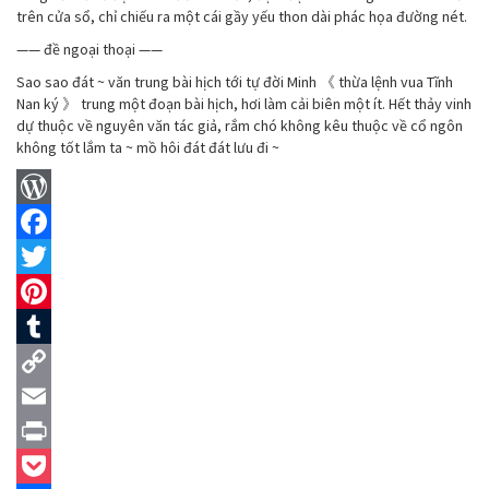
trên cửa sổ, chỉ chiếu ra một cái gầy yếu thon dài phác họa đường nét.
—— đề ngoại thoại ——
Sao sao đát ~ văn trung bài hịch tới tự đời Minh 《 thừa lệnh vua Tĩnh
Nan ký 》 trung một đoạn bài hịch, hơi làm cải biên một ít. Hết thảy vinh
dự thuộc về nguyên văn tác giả, rắm chó không kêu thuộc về cổ ngôn
không tốt lắm ta ~ mồ hôi đát đát lưu đi ~
WordPress
Facebook
Twitter
Pinterest
Tumblr
Copy
Link
Email
Print