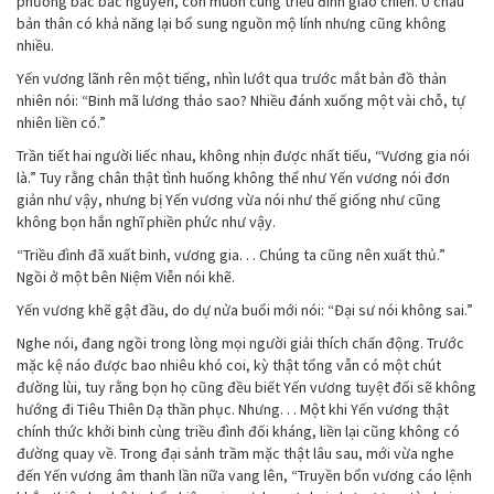
phương bắc bắc nguyên, còn muốn cùng triều đình giao chiến. U châu
bản thân có khả năng lại bổ sung nguồn mộ lính nhưng cũng không
nhiều.
Yến vương lãnh rên một tiếng, nhìn lướt qua trước mắt bản đồ thản
nhiên nói: “Binh mã lương thảo sao? Nhiều đánh xuống một vài chỗ, tự
nhiên liền có.”
Trần tiết hai người liếc nhau, không nhịn được nhất tiếu, “Vương gia nói
là.” Tuy rằng chân thật tình huống không thể như Yến vương nói đơn
giản như vậy, nhưng bị Yến vương vừa nói như thế giống như cũng
không bọn hắn nghĩ phiền phức như vậy.
“Triều đình đã xuất binh, vương gia. . . Chúng ta cũng nên xuất thủ.”
Ngồi ở một bên Niệm Viễn nói khẽ.
Yến vương khẽ gật đầu, do dự nửa buổi mới nói: “Đại sư nói không sai.”
Nghe nói, đang ngồi trong lòng mọi người giải thích chấn động. Trước
mặc kệ náo được bao nhiêu khó coi, kỳ thật tổng vẫn có một chút
đường lùi, tuy rằng bọn họ cũng đều biết Yến vương tuyệt đối sẽ không
hướng đi Tiêu Thiên Dạ thần phục. Nhưng. . . Một khi Yến vương thật
chính thức khởi binh cùng triều đình đối kháng, liền lại cũng không có
đường quay về. Trong đại sảnh trầm mặc thật lâu sau, mới vừa nghe
đến Yến vương âm thanh lần nữa vang lên, “Truyền bổn vương cáo lệnh