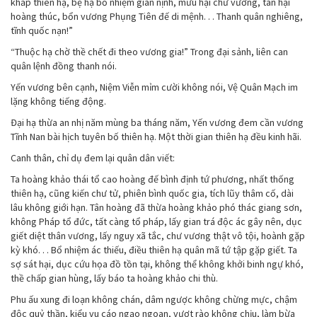
khắp thiên hạ, bệ hạ bổ nhiệm gian nịnh, mưu hại chư vương, tàn hại
hoàng thúc, bổn vương Phụng Tiên đế di mệnh. . . Thanh quân nghiêng,
tĩnh quốc nạn!”
“Thuộc hạ chờ thề chết đi theo vương gia!” Trong đại sảnh, liên can
quân lệnh đồng thanh nói.
Yến vương bên cạnh, Niệm Viễn mỉm cười không nói, Vệ Quân Mạch im
lặng không tiếng động.
Đại hạ thừa an nhị năm mùng ba tháng năm, Yến vương đem cần vương
Tĩnh Nan bài hịch tuyên bố thiên hạ. Một thời gian thiên hạ đều kinh hãi.
Canh thân, chỉ dụ đem lại quân dân viết:
Ta hoàng khảo thái tổ cao hoàng đế bình định tứ phương, nhất thống
thiên hạ, cũng kiến chư tử, phiên bình quốc gia, tích lũy thâm cố, dài
lâu không giới hạn. Tân hoàng đã thừa hoàng khảo phó thác giang sơn,
không Pháp tổ đức, tất càng tổ pháp, lấy gian trá độc ác gây nên, dục
giết diệt thân vương, lấy nguy xã tắc, chư vương thật vô tội, hoành gặp
kỳ khó. . . Bổ nhiệm ác thiếu, điều thiên hạ quân mã tứ tập gặp giết. Ta
sợ sát hại, dục cứu họa đồ tồn tại, không thể không khởi binh ngự khó,
thề chấp gian hùng, lấy báo ta hoàng khảo chi thù.
Phu ấu xung đi loạn không chán, dâm ngược không chừng mực, chậm
độc quỷ thần, kiểu vu cáo ngạo ngoan, vượt rào không chịu, làm bừa