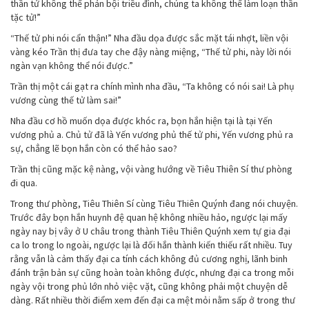
thần tử không thể phản bội triều đình, chúng ta không thể làm loạn thần
tặc tử!”
“Thế tử phi nói cẩn thận!” Nha đầu dọa được sắc mặt tái nhợt, liền vội
vàng kéo Trần thị đưa tay che đậy nàng miệng, “Thế tử phi, này lời nói
ngàn vạn không thể nói được.”
Trần thị một cái gạt ra chính mình nha đầu, “Ta không có nói sai! Là phụ
vương cùng thế tử làm sai!”
Nha đầu cơ hồ muốn dọa được khóc ra, bọn hắn hiện tại là tại Yến
vương phủ a. Chủ tử đã là Yến vương phủ thế tử phi, Yến vương phủ ra
sự, chẳng lẽ bọn hắn còn có thể hảo sao?
Trần thị cũng mặc kệ nàng, vội vàng hướng về Tiêu Thiên Sí thư phòng
đi qua.
Trong thư phòng, Tiêu Thiên Sí cùng Tiêu Thiên Quýnh đang nói chuyện.
Trước đây bọn hắn huynh đệ quan hệ không nhiều hảo, ngược lại mấy
ngày nay bị vây ở U châu trong thành Tiêu Thiên Quýnh xem tự gia đại
ca lo trong lo ngoài, ngược lại là đối hắn thành kiến thiếu rất nhiều. Tuy
rằng vẫn là cảm thấy đại ca tính cách không đủ cương nghị, lãnh binh
đánh trận bản sự cũng hoàn toàn không được, nhưng đại ca trong mỗi
ngày vội trong phủ lớn nhỏ việc vặt, cũng không phải một chuyện dễ
dàng. Rất nhiều thời điểm xem đến đại ca mệt mỏi nằm sấp ở trong thư