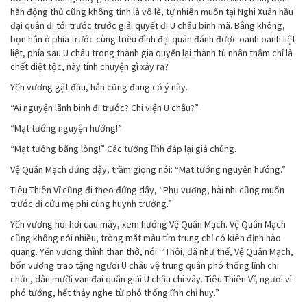
hắn động thủ cũng không tính là vô lễ, tự nhiên muốn tại Nghi Xuân hầu
đại quân đi tới trước trước giải quyết đi U châu binh mã. Bằng không,
bọn hắn ở phía trước cùng triều đình đại quân đánh được oanh oanh liệt
liệt, phía sau U châu trong thành gia quyến lại thành tù nhân thậm chí là
chết diệt tộc, này tính chuyện gì xảy ra?
Yến vương gật đầu, hắn cũng đang có ý này.
“Ai nguyện lãnh binh đi trước? Chi viện U châu?”
“Mạt tướng nguyện hướng!”
“Mạt tướng bằng lòng!” Các tướng lĩnh đáp lại giả chúng.
Vệ Quân Mạch đứng dậy, trầm giọng nói: “Mạt tướng nguyện hướng.”
Tiêu Thiên Vĩ cũng đi theo đứng dậy, “Phụ vương, hài nhi cũng muốn
trước đi cứu mẹ phi cùng huynh trưởng.”
Yến vương hơi hơi cau mày, xem hướng Vệ Quân Mạch. Vệ Quân Mạch
cũng không nói nhiều, tròng mắt màu tím trung chỉ có kiên định hào
quang. Yến vương thỉnh than thở, nói: “Thôi, đã như thế, Vệ Quân Mạch,
bổn vương trao tặng ngươi U châu vệ trung quân phó thống lĩnh chi
chức, dẫn mười vạn đại quân giải U châu chi vây. Tiêu Thiên Vĩ, ngươi vì
phó tướng, hết thảy nghe từ phó thống lĩnh chỉ huy.”