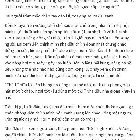
Yến vương nhìn xem cháu ngoại trai cùng con trai, gật đầu nói: “Đi thôi,
U châu còn có vương phi hoàng muội, liền giao cấp các ngươi.”
Hai người trầm mặc chắp tay cáo lui, xoay người ra đại sảnh.
Đêm khuya, Yến vương phủ chỗ sâu một chỗ trong nhà. Trần thị một
mình ngồi dưới ánh nến ngẩn người, sắc mặt tái nhợt có vẻ hơi xanh
xao. Cửa ra tiếng động rất nhỏ, Trần thị giật nảy mình đột nhiên xoay
người. Lại xem đến chính mình nha đầu chính đoan nhất chung cháo
đứng tại cửa, lúc này mới thở phào nhẹ nhõm. Nha đầu đi tới đem cháo
bỏ lên trên bàn, vạch trần nắp nhất cổ mùi thơm nồng nặc liền truyền
vào nàng hơi thở. Mấy ngày nay luôn luôn lo lắng hãi hùng, nàng cơ hồ
đều không thế nào hảo hảo dùng cơm xong. Lúc này xem đến chính
mình xưa nay thích nhất thịt gà cháo, bụng ngược lại có chút đói.
“Chủ tử bữa tối liền không có dùng như thế nào, nô tì cho phòng bếp
nấu một ít cháo, ngài tốt xấu dùng một ít đi.” Nha đầu nhẹ giọng khuyên
nhủ.
Trần thị gật gật đầu, tùy ý nha đầu múc thêm một chén thơm ngào ngạt
cháo phóng đến chính mình bên cạnh. Bưng lên cháo uống một ngụm,
Trần thị lúc này mới hỏi: “Thế tử còn chưa có trở lại?”
Nha đầu nhìn xem ngoài cửa, thấp giọng nói: “Nô tì nghe nói. . . Vương
gia đã chính thức khởi binh, nói là muốn thanh quân nghiêng cái gì. Còn