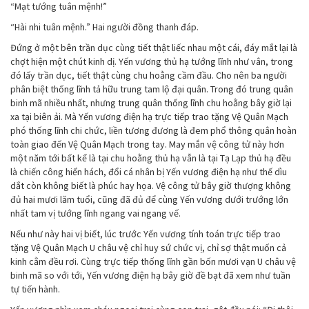
“Mạt tướng tuân mệnh!”
“Hài nhi tuân mệnh.” Hai người đồng thanh đáp.
Đứng ở một bên trần dục cùng tiết thật liếc nhau một cái, đáy mắt lại là
chợt hiện một chút kinh dị. Yến vương thủ hạ tướng lĩnh như vân, trong
đó lấy trần dục, tiết thật cùng chu hoằng cầm đầu. Cho nên ba người
phân biệt thống lĩnh tả hữu trung tam lộ đại quân. Trong đó trung quân
binh mã nhiều nhất, nhưng trung quân thống lĩnh chu hoằng bây giờ lại
xa tại biên ải. Mà Yến vương điện hạ trực tiếp trao tặng Vệ Quân Mạch
phó thống lĩnh chi chức, liền tương đương là đem phổ thông quân hoàn
toàn giao đến Vệ Quân Mạch trong tay. May mắn vệ công tử này hơn
một năm tới bất kể là tại chu hoằng thủ hạ vẫn là tại Tạ Lạp thủ hạ đều
là chiến công hiển hách, đổi cá nhân bị Yến vương điện hạ như thế dìu
dắt còn không biết là phúc hay họa. Vệ công tử bây giờ thượng không
đủ hai mươi lăm tuổi, cũng đã đủ để cùng Yến vương dưới trướng lớn
nhất tam vị tướng lĩnh ngang vai ngang vế.
Nếu như này hai vị biết, lúc trước Yến vương tính toán trực tiếp trao
tặng Vệ Quân Mạch U châu vệ chỉ huy sứ chức vị, chỉ sợ thật muốn cả
kinh cằm đều rơi. Cùng trực tiếp thống lĩnh gần bốn mươi vạn U châu vệ
binh mã so với tới, Yến vương điện hạ bây giờ đề bạt đã xem như tuần
tự tiến hành.