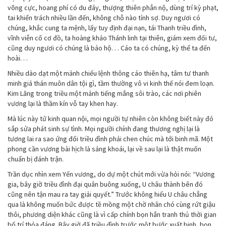
võng cực, hoang phí có du đáy, thượng thiên phẫn nộ, dùng trí kỳ phạt,
tai khiển trách nhiều lần đến, không chỗ nào tỉnh sợ. Duy ngươi có
chúng, khắc cung ta mệnh, lấy tuy định đại nạn, tái Thanh triều đình,
vĩnh viễn cố cơ đồ, ta hoàng khảo Thánh linh tại thiên, giám xem đối tư,
cũng duy ngươi có chúng là bảo hộ. . . Cáo ta có chúng, kỳ thể ta đến
hoài. . .
Nhiều dào dạt một mảnh chiếu lệnh thông cáo thiên hạ, tâm tư thanh
minh giả thán muôn dân tội gì, tầm thường vô vi kinh thế nói đem loạn.
Kim Lăng trong triều một mảnh tiếng mắng sôi trào, các nơi phiên
vương lại là thầm kín vỗ tay khen hay.
Mà lúc này tử kinh quan nội, mọi người tự nhiên còn không biết này đó
sắp sửa phát sinh sự tình. Mọi người chính đang thương nghị lại là
tương lai ra sao ứng đối triều đình phải chen chúc mà tới binh mã. Một
phong cần vương bài hịch là sảng khoái, lại về sau lại là thật muốn
chuẩn bị đánh trận.
Trần dục nhìn xem Yến vương, do dự một chút mới vừa hỏi nói: “Vương
gia, bây giờ triều đình đại quân buông xuống, U châu thành bên đó
cũng nên tận mau ra tay giải quyết.” Trước không hiểu U châu chẳng
qua là không muốn bức được tề mồng một chờ nhân chó cùng rứt giậu
thôi, phương diện khác cũng là vì cấp chính bọn hắn tranh thủ thời gian
bố trí thỏa đáng. Bây giờ đã triều đình trước một bước xuất binh, bọn