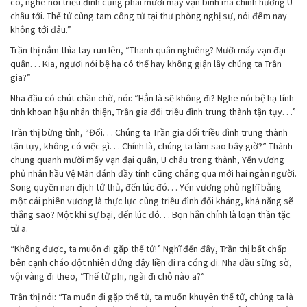
có, nghe nói triều đình cũng phái mười mấy vạn binh mã chính hướng U
châu tới. Thế tử cùng tam công tử tại thư phòng nghị sự, nói đêm nay
không tới đâu.”
Trần thị nắm thìa tay run lên, “Thanh quân nghiêng? Mười mấy vạn đại
quân. . . Kia, ngươi nói bệ hạ có thể hay không giận lây chúng ta Trần
gia?”
Nha đầu có chút chần chờ, nói: “Hẳn là sẽ không đi? Nghe nói bệ hạ tính
tình khoan hậu nhân thiện, Trần gia đối triều đình trung thành tận tụy. . .”
Trần thị bừng tỉnh, “Đối. . . Chúng ta Trần gia đối triều đình trung thành
tận tụy, không có việc gì. . . Chính là, chúng ta làm sao bây giờ?” Thành
chung quanh mười mấy vạn đại quân, U châu trong thành, Yến vương
phủ nhân hầu Vệ Mãn đánh đầy tính cũng chẳng qua mới hai ngàn người.
Song quyền nan địch tứ thủ, đến lúc đó. . . Yến vương phủ nghĩ bằng
một cái phiên vương là thực lực cùng triều đình đối kháng, khả năng sẽ
thắng sao? Một khi sự bại, đến lúc đó. . . Bọn hắn chính là loạn thần tặc
tử a.
“Không được, ta muốn đi gặp thế tử!” Nghĩ đến đây, Trần thị bất chấp
bên cạnh cháo đột nhiên đứng dậy liền đi ra cổng đi. Nha đầu sững sờ,
vội vàng đi theo, “Thế tử phi, ngài đi chỗ nào a?”
Trần thị nói: “Ta muốn đi gặp thế tử, ta muốn khuyên thế tử, chúng ta là