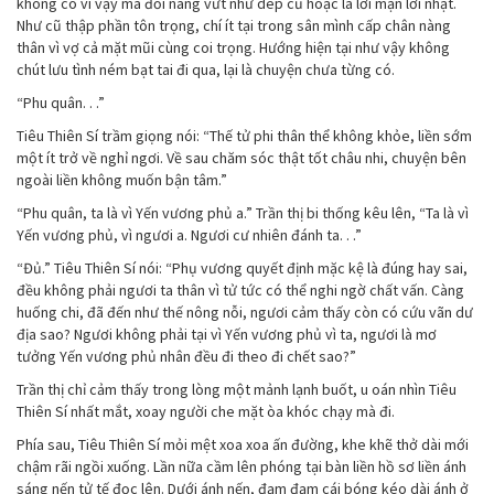
không có vì vậy mà đối nàng vứt như dép cũ hoặc là lời mặn lời nhạt.
Như cũ thập phần tôn trọng, chí ít tại trong sân mình cấp chân nàng
thân vì vợ cả mặt mũi cùng coi trọng. Hướng hiện tại như vậy không
chút lưu tình ném bạt tai đi qua, lại là chuyện chưa từng có.
“Phu quân. . .”
Tiêu Thiên Sí trầm giọng nói: “Thế tử phi thân thể không khỏe, liền sớm
một ít trở về nghỉ ngơi. Về sau chăm sóc thật tốt châu nhi, chuyện bên
ngoài liền không muốn bận tâm.”
“Phu quân, ta là vì Yến vương phủ a.” Trần thị bi thống kêu lên, “Ta là vì
Yến vương phủ, vì ngươi a. Ngươi cư nhiên đánh ta. . .”
“Đủ.” Tiêu Thiên Sí nói: “Phụ vương quyết định mặc kệ là đúng hay sai,
đều không phải ngươi ta thân vì tử tức có thể nghi ngờ chất vấn. Càng
huống chi, đã đến như thế nông nỗi, ngươi cảm thấy còn có cứu vãn dư
địa sao? Ngươi không phải tại vì Yến vương phủ vì ta, ngươi là mơ
tưởng Yến vương phủ nhân đều đi theo đi chết sao?”
Trần thị chỉ cảm thấy trong lòng một mảnh lạnh buốt, u oán nhìn Tiêu
Thiên Sí nhất mắt, xoay người che mặt òa khóc chạy mà đi.
Phía sau, Tiêu Thiên Sí mỏi mệt xoa xoa ấn đường, khe khẽ thở dài mới
chậm rãi ngồi xuống. Lần nữa cầm lên phóng tại bàn liền hồ sơ liền ánh
sáng nến tử tế đọc lên. Dưới ánh nến, đạm đạm cái bóng kéo dài ánh ở