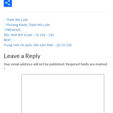
Pocket
Share
Thịnh thế y phi
Phượng Khinh
,
Thịnh thế y phi
Post
PREVIOUS
Độc nhất thế tử phi – Ch 192 – 193
navigation
NEXT
Trọng sinh chi quốc dân nam thần – Q2 Ch 220
Leave a Reply
Your email address will not be published.
Required fields are marked
*