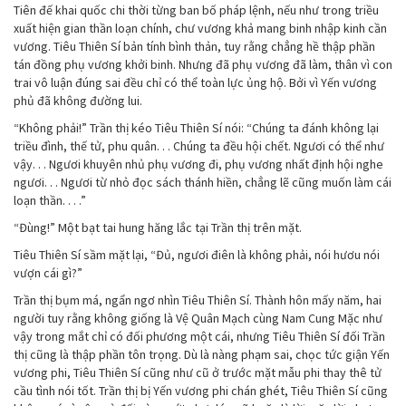
Tiên đế khai quốc chi thời từng ban bố pháp lệnh, nếu như trong triều
xuất hiện gian thần loạn chính, chư vương khả mang binh nhập kinh cần
vương. Tiêu Thiên Sí bản tính bình thản, tuy rằng chẳng hề thập phần
tán đồng phụ vương khởi binh. Nhưng đã phụ vương đã làm, thân vì con
trai vô luận đúng sai đều chỉ có thể toàn lực ủng hộ. Bởi vì Yến vương
phủ đã không đường lui.
“Không phải!” Trần thị kéo Tiêu Thiên Sí nói: “Chúng ta đánh không lại
triều đình, thế tử, phu quân. . . Chúng ta đều hội chết. Ngươi có thể như
vậy. . . Ngươi khuyên nhủ phụ vương đi, phụ vương nhất định hội nghe
ngươi. . . Ngươi từ nhỏ đọc sách thánh hiền, chẳng lẽ cũng muốn làm cái
loạn thần. . . .”
“Đùng!” Một bạt tai hung hăng lắc tại Trần thị trên mặt.
Tiêu Thiên Sí sầm mặt lại, “Đủ, ngươi điên là không phải, nói hươu nói
vượn cái gì?”
Trần thị bụm má, ngẩn ngơ nhìn Tiêu Thiên Sí. Thành hôn mấy năm, hai
người tuy rằng không giống là Vệ Quân Mạch cùng Nam Cung Mặc như
vậy trong mắt chỉ có đối phương một cái, nhưng Tiêu Thiên Sí đối Trần
thị cũng là thập phần tôn trọng. Dù là nàng phạm sai, chọc tức giận Yến
vương phi, Tiêu Thiên Sí cũng như cũ ở trước mặt mẫu phi thay thê tử
cầu tình nói tốt. Trần thị bị Yến vương phi chán ghét, Tiêu Thiên Sí cũng