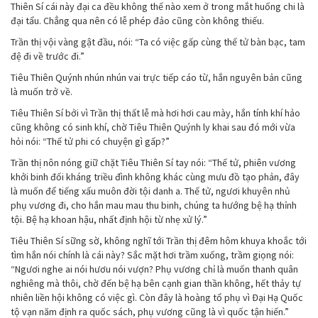
Thiên Sí cái này đại ca đều không thế nào xem ở trong mắt huống chi là
đại tẩu. Chẳng qua nên có lễ phép đảo cũng còn không thiếu.
Trần thị vội vàng gật đầu, nói: “Ta có việc gấp cùng thế tử bàn bạc, tam
đệ đi về trước đi.”
Tiêu Thiên Quýnh nhún nhún vai trực tiếp cáo từ, hắn nguyên bản cũng
là muốn trở về.
Tiêu Thiên Sí bởi vì Trần thị thất lễ mà hơi hơi cau mày, hắn tính khí hảo
cũng không có sinh khí, chờ Tiêu Thiên Quýnh ly khai sau đó mới vừa
hỏi nói: “Thế tử phi có chuyện gì gấp?”
Trần thị nôn nóng giữ chặt Tiêu Thiên Sí tay nói: “Thế tử, phiên vương
khởi binh đối kháng triều đình không khác cùng mưu đồ tạo phản, đây
là muốn để tiếng xấu muôn đời tội danh a. Thế tử, ngươi khuyên nhủ
phụ vương đi, cho hắn mau mau thu binh, chúng ta hướng bệ hạ thỉnh
tội. Bệ hạ khoan hậu, nhất định hội từ nhẹ xử lý.”
Tiêu Thiên Sí sững sờ, không nghĩ tới Trần thị đêm hôm khuya khoắc tới
tìm hắn nói chính là cái này? Sắc mặt hơi trầm xuống, trầm giọng nói:
“Ngươi nghe ai nói hươu nói vượn? Phụ vương chỉ là muốn thanh quân
nghiêng mà thôi, chờ đến bệ hạ bên cạnh gian thần không, hết thảy tự
nhiên liền hội không có việc gì. Còn đây là hoàng tổ phụ vì Đại Hạ Quốc
tộ vạn năm định ra quốc sách, phụ vương cũng là vì quốc tận hiến.”