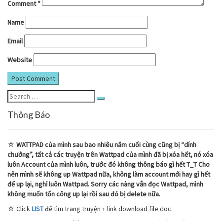
Comment
*
Name
Email
Website
Search
Search
for:
Thông Báo
☆
WATTPAD của mình sau bao nhiêu năm cuối cùng cũng bị “dính
chưởng”, tất cả các truyện trên Wattpad của mình đã bị xóa hết, nó xóa
luôn Account của mình luôn, trước đó không thông báo gì hết T_T Cho
nên mình sẽ không up Wattpad nữa, không làm account mới hay gì hết
để up lại, nghỉ luôn Wattpad. Sorry các nàng vẫn đọc Wattpad, mình
không muốn tốn công up lại rồi sau đó bị delete nữa.
☆ Click
LIST
để tìm trang truyện + link download file doc.