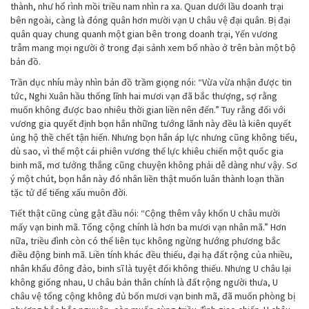
thành, như hổ rình mồi triều nam nhìn ra xa. Quan dưới lầu doanh trại
bên ngoài, càng là đóng quân hơn mười vạn U châu vệ đại quân. Bị đại
quân quay chung quanh một gian bên trong doanh trại, Yến vương
trẫm mang mọi người ở trong đại sảnh xem bổ nhào ở trên bàn một bộ
bản đồ.
Trần dục nhíu mày nhìn bản đồ trầm giọng nói: “Vừa vừa nhận được tin
tức, Nghi Xuân hầu thống lĩnh hai mươi vạn đã bắc thượng, sợ rằng
muốn không được bao nhiêu thời gian liền nên đến.” Tuy rằng đối với
vương gia quyết định bọn hắn những tướng lãnh này đều là kiên quyết
ủng hộ thề chết tận hiến. Nhưng bọn hắn áp lực nhưng cũng không tiểu,
dù sao, vì thế một cái phiên vương thế lực khiêu chiến một quốc gia
binh mã, mơ tưởng thắng cũng chuyện không phải dễ dàng như vậy. Sơ
ý một chút, bọn hắn này đó nhân liền thật muốn luân thành loạn thần
tặc tử để tiếng xấu muôn đời.
Tiết thật cũng cùng gật đầu nói: “Cộng thêm vây khốn U châu mười
mấy vạn binh mã. Tổng cộng chính là hơn ba mươi vạn nhân mã.” Hơn
nữa, triều đình còn có thể liên tục không ngừng hướng phương bắc
điều động binh mã. Liền tính khác đều thiếu, đại hạ đất rộng của nhiều,
nhân khẩu đông đảo, binh sĩ là tuyệt đối không thiếu. Nhưng U châu lại
không giống nhau, U châu bản thân chính là đất rộng người thưa, U
châu vệ tổng cộng không đủ bốn mươi vạn binh mã, đã muốn phòng bị