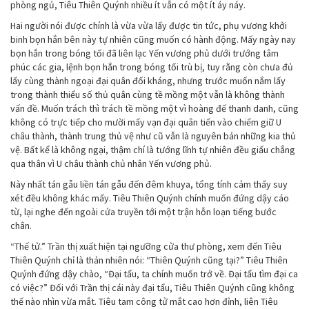
phòng ngủ, Tiêu Thiên Quýnh nhiều ít vẫn có một ít áy náy.
Hai người nói được chính là vừa vừa lấy được tin tức, phụ vương khởi
binh bọn hắn bên này tự nhiên cũng muốn có hành động. Mấy ngày nay
bọn hắn trong bóng tối đã liên lạc Yến vương phủ dưới trướng tâm
phúc các gia, lệnh bọn hắn trong bóng tối trù bị, tuy rằng còn chưa đủ
lấy cùng thành ngoại đại quân đối kháng, nhưng trước muốn nắm lấy
trong thành thiểu số thủ quân cùng tề mồng một vẫn là không thành
vấn đề. Muốn trách thì trách tề mồng một vì hoàng đế thanh danh, cũng
không có trực tiếp cho mười mấy vạn đại quân tiến vào chiếm giữ U
châu thành, thành trung thủ vệ như cũ vẫn là nguyên bản những kia thủ
vệ. Bất kể là không ngại, thậm chí là tướng lĩnh tự nhiên đều giấu chẳng
qua thân vì U châu thành chủ nhân Yến vương phủ.
Này nhất tán gẫu liền tán gẫu đến đêm khuya, tổng tính cảm thấy suy
xét đều không khác mấy. Tiêu Thiên Quýnh chính muốn đứng dậy cáo
từ, lại nghe đến ngoài cửa truyền tới một trận hỗn loạn tiếng bước
chân.
“Thế tử.” Trần thị xuất hiện tại ngưỡng cửa thư phòng, xem đến Tiêu
Thiên Quýnh chỉ là thản nhiên nói: “Thiên Quýnh cũng tại?” Tiêu Thiên
Quýnh đứng dậy chào, “Đại tẩu, ta chính muốn trở về. Đại tẩu tìm đại ca
có việc?” Đối với Trần thị cái này đại tẩu, Tiêu Thiên Quýnh cũng không
thế nào nhìn vừa mắt. Tiêu tam công tử mắt cao hơn đỉnh, liên Tiêu