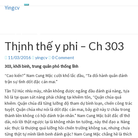
Yingcv
Toggle
Yingcv
Skip
navigation
to
content
Truyện ngôn tình convert
Thịnh thế y phi – Ch 303
Thịnh
thế
y
Comments
11/03/2016
yingcv
0 Comment
phi
303, khởi binh, trung quân phó thống lĩnh
–
Ch
“Cao kiến?” Nam Cung Mặc cười khổ lắc đầu, “Ta đối hành quân đánh
303
trận sự tình dốt đặc cán mai.”
Tần Tử Húc nhíu mày, nhẫn không được ngẩng đầu đánh giá nàng, tựa
hồ là tại quan sát nàng phải chăng tại khiêm tốn, “Quận chúa quá
khiêm. Quận chúa đã từng lưỡng độ tham dự bình loạn, chiến công trác
tuyệt. Quận chúa như nói là dốt đặc cán mai, bây giờ này U châu trong
thành liền không có hội đánh trận nhân.” Nam Cung Mặc bất đắc dĩ thở
dài, nói lời thật ngược lại là không nhân tin tưởng, này thế đạo a. Nàng
xác thực là thượng quá lưỡng hồi chiến trường không sai, nhưng chưa
từng thật tự mình lãnh binh đánh giặc? Nam Cung Mặc chẳng hề là thích