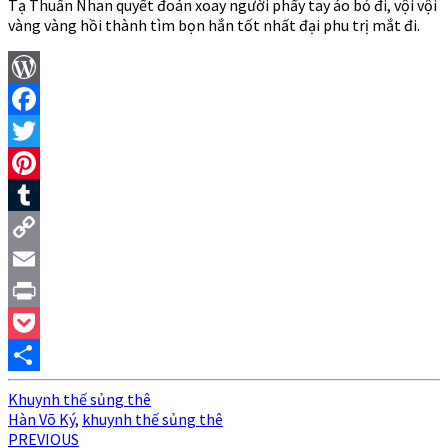
Tạ Thuấn Nhan quyết đoán xoay người phẩy tay áo bỏ đi, vội vội
vàng vàng hồi thành tìm bọn hắn tốt nhất đại phu trị mắt đi.
WordPress
Facebook
Twitter
Pinterest
Tumblr
Copy
Link
Email
Print
Pocket
Share
Khuynh thế sủng thê
Hàn Võ Ký
,
khuynh thế sủng thê
Post
PREVIOUS