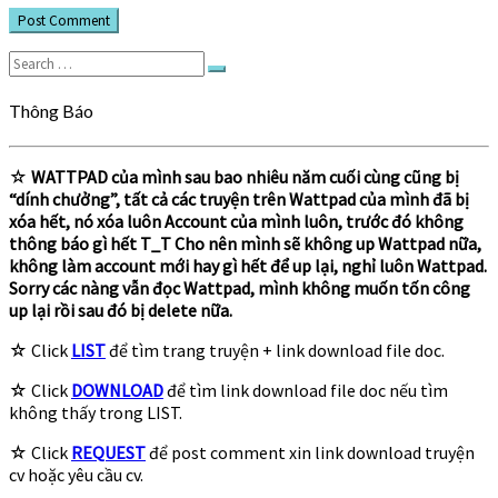
Search
Search
for:
Thông Báo
☆
WATTPAD của mình sau bao nhiêu năm cuối cùng cũng bị
“dính chưởng”, tất cả các truyện trên Wattpad của mình đã bị
xóa hết, nó xóa luôn Account của mình luôn, trước đó không
thông báo gì hết T_T Cho nên mình sẽ không up Wattpad nữa,
không làm account mới hay gì hết để up lại, nghỉ luôn Wattpad.
Sorry các nàng vẫn đọc Wattpad, mình không muốn tốn công
up lại rồi sau đó bị delete nữa.
☆ Click
LIST
để tìm trang truyện + link download file doc.
☆ Click
DOWNLOAD
để tìm link download file doc nếu tìm
không thấy trong LIST.
☆ Click
REQUEST
để post comment xin link download truyện
cv hoặc yêu cầu cv.