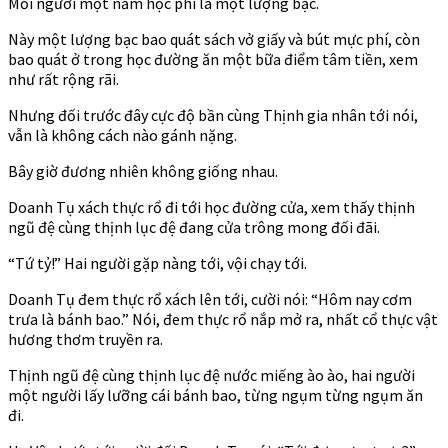
Mỗi người một năm học phí là một lượng bạc.
Này một lượng bạc bao quát sách vở giấy và bút mực phí, còn
bao quát ở trong học đường ăn một bữa điểm tâm tiền, xem
như rất rộng rãi.
Nhưng đối trước đây cực độ bần cùng Thịnh gia nhân tới nói,
vẫn là không cách nào gánh nặng.
Bây giờ đương nhiên không giống nhau.
Doanh Tụ xách thực rổ đi tới học đường cửa, xem thấy thịnh
ngũ đệ cùng thịnh lục đệ đang cửa trông mong đối đãi.
“Tứ tỷ!” Hai người gặp nàng tới, vội chạy tới.
Doanh Tụ đem thực rổ xách lên tới, cười nói: “Hôm nay cơm
trưa là bánh bao.” Nói, đem thực rổ nắp mở ra, nhất cổ thực vật
hương thơm truyền ra.
Thịnh ngũ đệ cùng thịnh lục đệ nước miếng ào ào, hai người
một người lấy lưỡng cái bánh bao, từng ngụm từng ngụm ăn
đi.