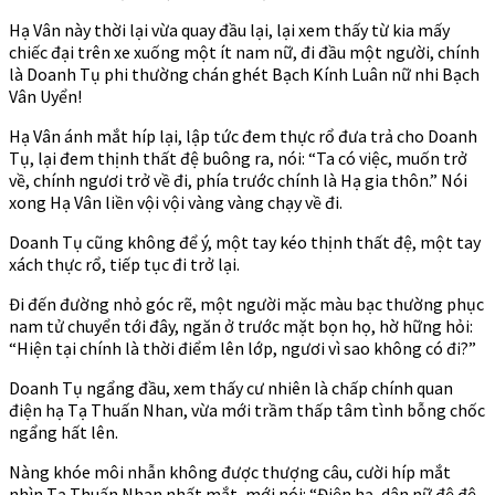
Hạ Vân này thời lại vừa quay đầu lại, lại xem thấy từ kia mấy
chiếc đại trên xe xuống một ít nam nữ, đi đầu một người, chính
là Doanh Tụ phi thường chán ghét Bạch Kính Luân nữ nhi Bạch
Vân Uyển!
Hạ Vân ánh mắt híp lại, lập tức đem thực rổ đưa trả cho Doanh
Tụ, lại đem thịnh thất đệ buông ra, nói: “Ta có việc, muốn trở
về, chính ngươi trở về đi, phía trước chính là Hạ gia thôn.” Nói
xong Hạ Vân liền vội vội vàng vàng chạy về đi.
Doanh Tụ cũng không để ý, một tay kéo thịnh thất đệ, một tay
xách thực rổ, tiếp tục đi trở lại.
Đi đến đường nhỏ góc rẽ, một người mặc màu bạc thường phục
nam tử chuyển tới đây, ngăn ở trước mặt bọn họ, hờ hững hỏi:
“Hiện tại chính là thời điểm lên lớp, ngươi vì sao không có đi?”
Doanh Tụ ngẩng đầu, xem thấy cư nhiên là chấp chính quan
điện hạ Tạ Thuấn Nhan, vừa mới trầm thấp tâm tình bỗng chốc
ngẩng hất lên.
Nàng khóe môi nhẫn không được thượng câu, cười híp mắt
nhìn Tạ Thuấn Nhan nhất mắt, mới nói: “Điện hạ, dân nữ đệ đệ