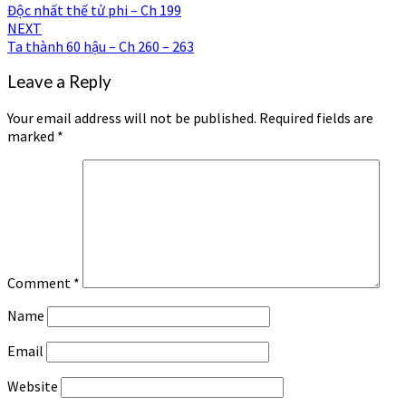
Độc nhất thế tử phi – Ch 199
navigation
NEXT
Ta thành 60 hậu – Ch 260 – 263
Leave a Reply
Your email address will not be published.
Required fields are
marked
*
Comment
*
Name
Email
Website