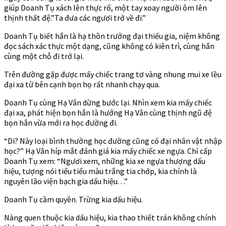
giúp Doanh Tụ xách lên thực rổ, một tay xoay người ôm lên
thịnh thất đệ.”Ta đưa các ngươi trở về đi.”
Doanh Tụ biết hắn là hạ thôn trưởng đại thiếu gia, niệm không
đọc sách xác thực một dạng, cũng không có kiên trì, cùng hắn
cùng một chỗ đi trở lại.
Trên đường gặp được mấy chiếc trang tơ vàng nhung mui xe lều
đại xa từ bên cạnh bọn họ rất nhanh chạy qua.
Doanh Tụ cùng Hạ Vân dừng bước lại. Nhìn xem kia mấy chiếc
đại xa, phát hiện bọn hắn là hướng Hạ Vân cùng thịnh ngũ đệ
bọn hắn vừa mới ra học đường đi.
“Di? Này loại bình thường học đường cũng có đại nhân vật nhập
học?” Hạ Vân híp mắt đánh giá kia mấy chiếc xe ngựa. Chỉ cấp
Doanh Tụ xem: “Ngươi xem, những kia xe ngựa thượng dấu
hiệu, tượng nói tiểu tiểu màu trắng tia chớp, kia chính là
nguyên lão viện bạch gia dấu hiệu. . .”
Doanh Tụ cầm quyền. Trừng kia dấu hiệu.
Nàng quen thuộc kia dấu hiệu, kia thao thiết trán không chính