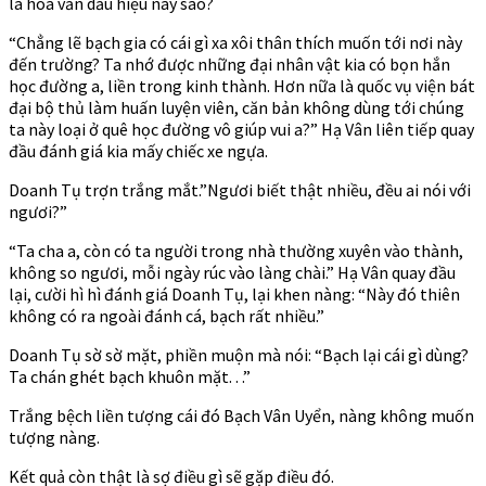
là hoa văn dấu hiệu này sao?
“Chẳng lẽ bạch gia có cái gì xa xôi thân thích muốn tới nơi này
đến trường? Ta nhớ được những đại nhân vật kia có bọn hắn
học đường a, liền trong kinh thành. Hơn nữa là quốc vụ viện bát
đại bộ thủ làm huấn luyện viên, căn bản không dùng tới chúng
ta này loại ở quê học đường vô giúp vui a?” Hạ Vân liên tiếp quay
đầu đánh giá kia mấy chiếc xe ngựa.
Doanh Tụ trợn trắng mắt.”Ngươi biết thật nhiều, đều ai nói với
ngươi?”
“Ta cha a, còn có ta người trong nhà thường xuyên vào thành,
không so ngươi, mỗi ngày rúc vào làng chài.” Hạ Vân quay đầu
lại, cười hì hì đánh giá Doanh Tụ, lại khen nàng: “Này đó thiên
không có ra ngoài đánh cá, bạch rất nhiều.”
Doanh Tụ sờ sờ mặt, phiền muộn mà nói: “Bạch lại cái gì dùng?
Ta chán ghét bạch khuôn mặt. . .”
Trắng bệch liền tượng cái đó Bạch Vân Uyển, nàng không muốn
tượng nàng.
Kết quả còn thật là sợ điều gì sẽ gặp điều đó.