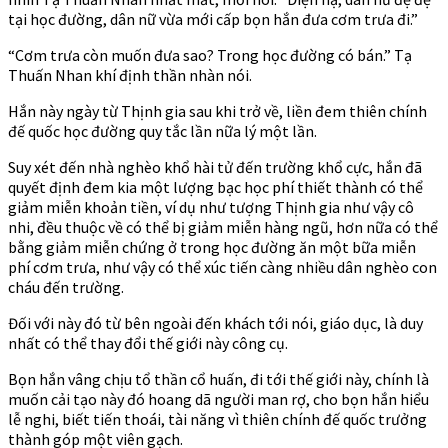
tại học đường, dân nữ vừa mới cấp bọn hắn đưa cơm trưa đi.”
“Cơm trưa còn muốn đưa sao? Trong học đường có bán.” Tạ
Thuấn Nhan khí định thần nhàn nói.
Hắn này ngày từ Thịnh gia sau khi trở về, liền đem thiên chính
đế quốc học đường quy tắc lần nữa lý một lần.
Suy xét đến nhà nghèo khổ hài tử đến trường khổ cực, hắn đã
quyết định đem kia một lượng bạc học phí thiết thành có thể
giảm miễn khoản tiền, ví dụ như tượng Thịnh gia như vậy cô
nhi, đều thuộc về có thể bị giảm miễn hàng ngũ, hơn nữa có thể
bằng giảm miễn chứng ở trong học đường ăn một bữa miễn
phí cơm trưa, như vậy có thể xúc tiến càng nhiều dân nghèo con
cháu đến trường.
Đối với này đó từ bên ngoài đến khách tới nói, giáo dục, là duy
nhất có thể thay đổi thế giới này công cụ.
Bọn hắn vâng chịu tổ thần cổ huấn, đi tới thế giới này, chính là
muốn cải tạo này đó hoang dã người man rợ, cho bọn hắn hiểu
lễ nghi, biết tiến thoái, tài năng vì thiên chính đế quốc trưởng
thành góp một viên gạch.