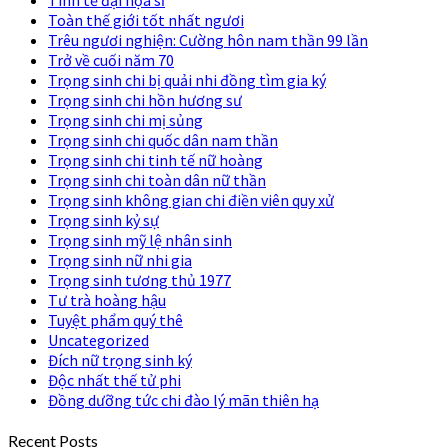
Toàn thế giới tốt nhất ngươi
Trêu ngươi nghiện: Cường hôn nam thần 99 lần
Trở về cuối năm 70
Trọng sinh chi bị quải nhi đồng tìm gia ký
Trọng sinh chi hồn hương sư
Trọng sinh chi mị sủng
Trọng sinh chi quốc dân nam thần
Trọng sinh chi tinh tế nữ hoàng
Trọng sinh chi toàn dân nữ thần
Trọng sinh không gian chi điền viên quy xử
Trọng sinh kỷ sự
Trọng sinh mỹ lệ nhân sinh
Trọng sinh nữ nhi gia
Trọng sinh tương thủ 1977
Tư trà hoàng hậu
Tuyệt phẩm quý thê
Uncategorized
Đích nữ trọng sinh ký
Độc nhất thế tử phi
Đồng dưỡng tức chi đào lý mãn thiên hạ
Recent Posts