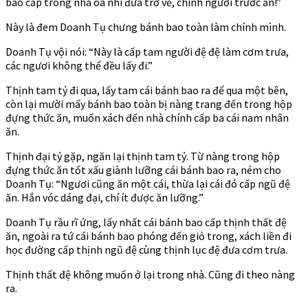
bao cấp trong nhà oa nhi đưa trở về, chính ngươi trước ăn!”
Này là đem Doanh Tụ chưng bánh bao toàn làm chính mình.
Doanh Tụ vội nói: “Này là cấp tam người đệ đệ làm cơm trưa,
các ngươi không thể đều lấy đi.”
Thịnh tam tỷ đi qua, lấy tam cái bánh bao ra để qua một bên,
còn lại mười mấy bánh bao toàn bị nàng trang đến trong hộp
đựng thức ăn, muốn xách đến nhà chính cấp ba cái nam nhân
ăn.
Thịnh đại tỷ gặp, ngăn lại thịnh tam tỷ. Từ nàng trong hộp
đựng thức ăn tốt xấu giành lưỡng cái bánh bao ra, ném cho
Doanh Tụ: “Ngươi cũng ăn một cái, thừa lại cái đó cấp ngũ đệ
ăn. Hắn vóc dáng đại, chí ít được ăn lưỡng.”
Doanh Tụ rầu rĩ ứng, lấy nhất cái bánh bao cấp thịnh thất đệ
ăn, ngoài ra tứ cái bánh bao phóng đến giỏ trong, xách liền đi
học đường cấp thịnh ngũ đệ cùng thịnh lục đệ đưa cơm trưa.
Thịnh thất đệ không muốn ở lại trong nhà. Cũng đi theo nàng
ra.