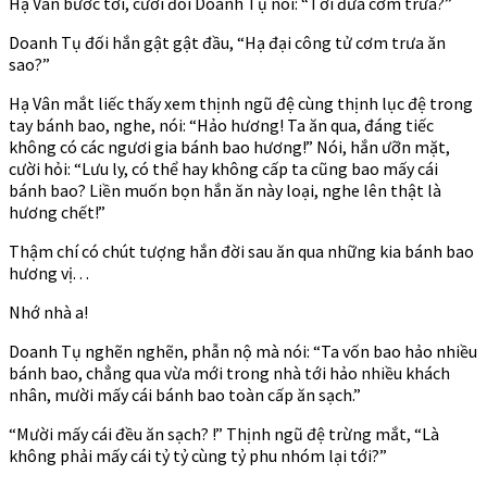
Hạ Vân bước tới, cười đối Doanh Tụ nói: “Tới đưa cơm trưa?”
Doanh Tụ đối hắn gật gật đầu, “Hạ đại công tử cơm trưa ăn
sao?”
Hạ Vân mắt liếc thấy xem thịnh ngũ đệ cùng thịnh lục đệ trong
tay bánh bao, nghe, nói: “Hảo hương! Ta ăn qua, đáng tiếc
không có các ngươi gia bánh bao hương!” Nói, hắn ưỡn mặt,
cười hỏi: “Lưu ly, có thể hay không cấp ta cũng bao mấy cái
bánh bao? Liền muốn bọn hắn ăn này loại, nghe lên thật là
hương chết!”
Thậm chí có chút tượng hắn đời sau ăn qua những kia bánh bao
hương vị. . .
Nhớ nhà a!
Doanh Tụ nghẽn nghẽn, phẫn nộ mà nói: “Ta vốn bao hảo nhiều
bánh bao, chẳng qua vừa mới trong nhà tới hảo nhiều khách
nhân, mười mấy cái bánh bao toàn cấp ăn sạch.”
“Mười mấy cái đều ăn sạch? !” Thịnh ngũ đệ trừng mắt, “Là
không phải mấy cái tỷ tỷ cùng tỷ phu nhóm lại tới?”