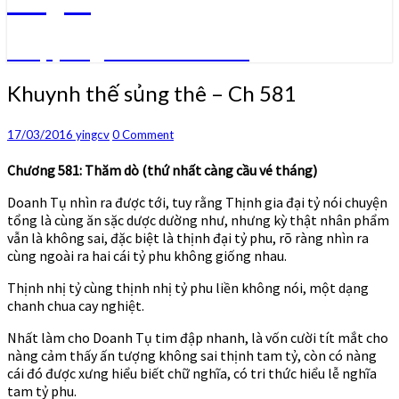
Truyện ngôn tình convert
Khuynh
Khuynh thế sủng thê – Ch 581
thế
sủng
Comments
17/03/2016
yingcv
0 Comment
thê
–
Chương 581: Thăm dò (thứ nhất càng cầu vé tháng)
Ch
581
Doanh Tụ nhìn ra được tới, tuy rằng Thịnh gia đại tỷ nói chuyện
tổng là cùng ăn sặc dược dường như, nhưng kỳ thật nhân phẩm
vẫn là không sai, đặc biệt là thịnh đại tỷ phu, rõ ràng nhìn ra
cùng ngoài ra hai cái tỷ phu không giống nhau.
Thịnh nhị tỷ cùng thịnh nhị tỷ phu liền không nói, một dạng
chanh chua cay nghiệt.
Nhất làm cho Doanh Tụ tim đập nhanh, là vốn cười tít mắt cho
nàng cảm thấy ấn tượng không sai thịnh tam tỷ, còn có nàng
cái đó được xưng hiểu biết chữ nghĩa, có tri thức hiểu lễ nghĩa
tam tỷ phu.