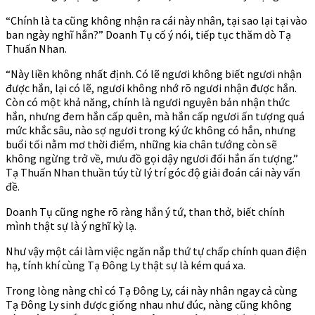
“Chính là ta cũng không nhận ra cái này nhân, tại sao lại tại vào
ban ngày nghĩ hắn?” Doanh Tụ cố ý nói, tiếp tục thăm dò Tạ
Thuấn Nhan.
“Này liền không nhất định. Có lẽ ngươi không biết ngươi nhận
được hắn, lại có lẽ, ngươi không nhớ rõ ngươi nhận được hắn.
Còn có một khả năng, chính là ngươi nguyên bản nhận thức
hắn, nhưng đem hắn cấp quên, mà hắn cấp ngươi ấn tượng quá
mức khắc sâu, nào sợ ngươi trong ký ức không có hắn, nhưng
buổi tối nằm mơ thời điểm, những kia chân tướng còn sẽ
không ngừng trở về, mưu đồ gọi dậy ngươi đối hắn ấn tượng.”
Tạ Thuấn Nhan thuần túy từ lý trí góc độ giải đoán cái này vấn
đề.
Doanh Tụ cũng nghe rõ ràng hắn ý tứ, than thở, biết chính
mình thật sự là ý nghĩ kỳ lạ.
Như vậy một cái làm việc ngăn nắp thứ tự chấp chính quan điện
hạ, tính khí cùng Tạ Đông Ly thật sự là kém quá xa.
Trong lòng nàng chỉ có Tạ Đông Ly, cái này nhân ngay cả cùng
Tạ Đông Ly sinh được giống nhau như đúc, nàng cũng không