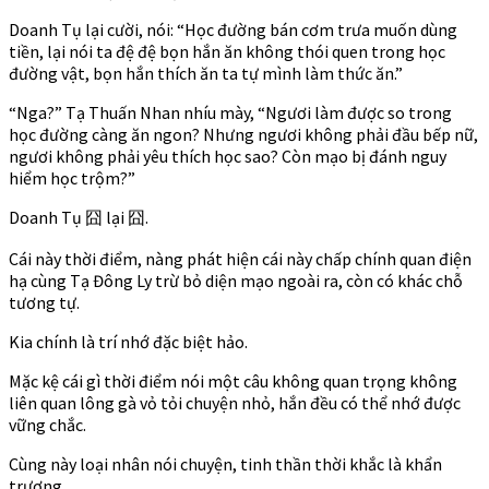
Doanh Tụ lại cười, nói: “Học đường bán cơm trưa muốn dùng
tiền, lại nói ta đệ đệ bọn hắn ăn không thói quen trong học
đường vật, bọn hắn thích ăn ta tự mình làm thức ăn.”
“Nga?” Tạ Thuấn Nhan nhíu mày, “Ngươi làm được so trong
học đường càng ăn ngon? Nhưng ngươi không phải đầu bếp nữ,
ngươi không phải yêu thích học sao? Còn mạo bị đánh nguy
hiểm học trộm?”
Doanh Tụ 囧 lại 囧.
Cái này thời điểm, nàng phát hiện cái này chấp chính quan điện
hạ cùng Tạ Đông Ly trừ bỏ diện mạo ngoài ra, còn có khác chỗ
tương tự.
Kia chính là trí nhớ đặc biệt hảo.
Mặc kệ cái gì thời điểm nói một câu không quan trọng không
liên quan lông gà vỏ tỏi chuyện nhỏ, hắn đều có thể nhớ được
vững chắc.
Cùng này loại nhân nói chuyện, tinh thần thời khắc là khẩn
trương.