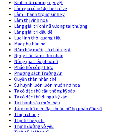
Kinh môn phong nguyệt
Lâm gia có nữ dị thế trở về
Lâm Thanh trọng sinh ký
Lâm thị vinh hoa
Làng giải trí chi nữ vương tại thượng
Làng giải trí đầu đề
Lục linh thời quang tiếu
Mạc phụ hàn hạ
Năm bảy mươi, có chút ngọt
Ngụy Tấn làm cơm nhân
Nông gia tiểu phúc nữ
Pháo hôi công lược
Phượng sách Trường An
Quyền thần nhàn thê
Sư huynh luôn luôn muốn nở hoa
Ta có đặc thù câu thông kỹ xảo
Ta có đặc thù đi ngủ kỹ xảo
Ta thành sáu mươi hậu
Tám mươi niên đại thuần nữ hộ phấn đấu sử
Thiện chung
Thịnh thế y phi
Thịnh đường vô yêu
Tinh tế đại họa sĩ