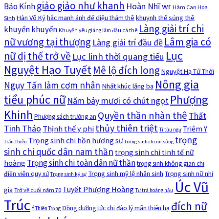
giảo giảo như khanh
Hoàn Nhĩ wr
Bảo Kính
Hàm Can Hoa
Hàn Võ Ký
khuynh thế sủng thê
hắc manh ảnh đế diệu thám thê
Sinh
Làng giải trí chi
khuyển khuyển
Khuyển yêu giáng lâm đậu cá thê
nữ vương tại thượng
Lâm gia có
Làng giải trí đầu đề
Lục
nữ dị thế trở về
Lục linh thời quang tiếu
Nguyệt Hạo Tuyết
Mê lộ đích long
Nguyệt Hạ Tứ Thời
Nông gia
Ngụy Tấn làm cơm nhân
Nhất khúc lăng ba
tiểu phúc nữ
Phượng
Năm bảy mươi có chút ngọt
Khinh
Quyền thần nhàn thê
Thất
Phượng sách trường an
thủy thiên triệt
Tinh Thảo
Thịnh thế y phi
Triêm Y
Ti tửu ngư
trọng
Trọng sinh chi hồn hương sư
Trăn Thiện
trọng sinh chi mị sủng
sinh chi quốc dân nam thần
trọng sinh chi tinh tế nữ
Trọng sinh chi toàn dân nữ thần
hoàng
trọng sinh không gian chi
Trọng sinh mỹ lệ nhân sinh
Trọng sinh nữ nhi
điền viên quy xử
Trọng sinh kỷ sự
Úc Vũ
Tuyết Phượng Hoàng
gia
Trở về cuối năm 70
Tư trà hoàng hậu
Trúc
đích nữ
Đồng dưỡng tức chi đào lý mãn thiên hạ
Ý Thiên Trọng