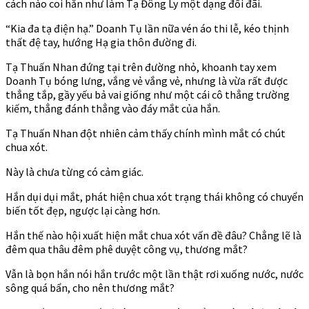
cách nào coi hắn như làm Tạ Đông Ly một dạng đối đãi.
“Kia đa tạ điện hạ.” Doanh Tụ lần nữa vén áo thi lễ, kéo thịnh
thất đệ tay, hướng Hạ gia thôn đường đi.
Tạ Thuấn Nhan đứng tại trên đường nhỏ, khoanh tay xem
Doanh Tụ bóng lưng, vắng vẻ vắng vẻ, nhưng là vừa rất được
thẳng tắp, gầy yếu bả vai giống như một cái cô thẳng trường
kiếm, thẳng đánh thẳng vào đáy mắt của hắn.
Tạ Thuấn Nhan đột nhiên cảm thấy chính mình mắt có chút
chua xót.
Này là chưa từng có cảm giác.
Hắn dụi dụi mắt, phát hiện chua xót trạng thái không có chuyển
biến tốt đẹp, ngược lại càng hơn.
Hắn thế nào hội xuất hiện mắt chua xót vấn đề đâu? Chẳng lẽ là
đêm qua thâu đêm phê duyệt công vụ, thương mắt?
Vẫn là bọn hắn nói hắn trước một lần thật rơi xuống nước, nước
sông quá bẩn, cho nên thương mắt?