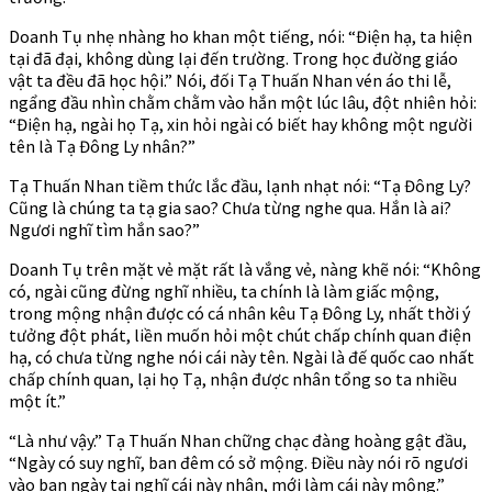
Doanh Tụ nhẹ nhàng ho khan một tiếng, nói: “Điện hạ, ta hiện
tại đã đại, không dùng lại đến trường. Trong học đường giáo
vật ta đều đã học hội.” Nói, đối Tạ Thuấn Nhan vén áo thi lễ,
ngẩng đầu nhìn chằm chằm vào hắn một lúc lâu, đột nhiên hỏi:
“Điện hạ, ngài họ Tạ, xin hỏi ngài có biết hay không một người
tên là Tạ Đông Ly nhân?”
Tạ Thuấn Nhan tiềm thức lắc đầu, lạnh nhạt nói: “Tạ Đông Ly?
Cũng là chúng ta tạ gia sao? Chưa từng nghe qua. Hắn là ai?
Ngươi nghĩ tìm hắn sao?”
Doanh Tụ trên mặt vẻ mặt rất là vắng vẻ, nàng khẽ nói: “Không
có, ngài cũng đừng nghĩ nhiều, ta chính là làm giấc mộng,
trong mộng nhận được có cá nhân kêu Tạ Đông Ly, nhất thời ý
tưởng đột phát, liền muốn hỏi một chút chấp chính quan điện
hạ, có chưa từng nghe nói cái này tên. Ngài là đế quốc cao nhất
chấp chính quan, lại họ Tạ, nhận được nhân tổng so ta nhiều
một ít.”
“Là như vậy.” Tạ Thuấn Nhan chững chạc đàng hoàng gật đầu,
“Ngày có suy nghĩ, ban đêm có sở mộng. Điều này nói rõ ngươi
vào ban ngày tại nghĩ cái này nhân, mới làm cái này mộng.”