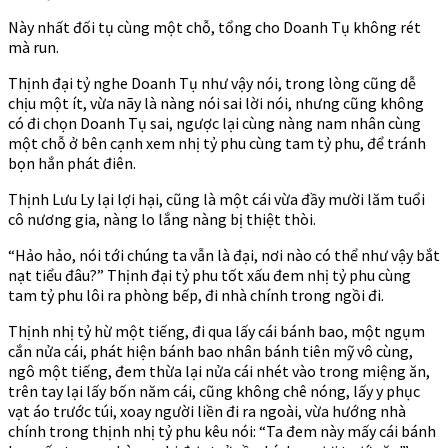
Này nhất đối tụ cùng một chỗ, tổng cho Doanh Tụ không rét
mà run.
Thịnh đại tỷ nghe Doanh Tụ như vậy nói, trong lòng cũng dễ
chịu một ít, vừa nãy là nàng nói sai lời nói, nhưng cũng không
có đi chọn Doanh Tụ sai, ngược lại cùng nàng nam nhân cùng
một chỗ ở bên cạnh xem nhị tỷ phu cùng tam tỷ phu, để tránh
bọn hắn phát điên.
Thịnh Lưu Ly lại lợi hại, cũng là một cái vừa đầy mười lăm tuổi
cô nương gia, nàng lo lắng nàng bị thiệt thòi.
“Hảo hảo, nói tới chúng ta vẫn là đại, nơi nào có thể như vậy bắt
nạt tiểu đâu?” Thịnh đại tỷ phu tốt xấu đem nhị tỷ phu cùng
tam tỷ phu lôi ra phòng bếp, đi nhà chính trong ngồi đi.
Thịnh nhị tỷ hừ một tiếng, đi qua lấy cái bánh bao, một ngụm
cắn nửa cái, phát hiện bánh bao nhân bánh tiên mỹ vô cùng,
ngô một tiếng, đem thừa lại nửa cái nhét vào trong miệng ăn,
trên tay lại lấy bốn năm cái, cũng không chê nóng, lấy y phục
vạt áo trước túi, xoay người liền đi ra ngoài, vừa hướng nhà
chính trong thịnh nhị tỷ phu kêu nói: “Ta đem này mấy cái bánh