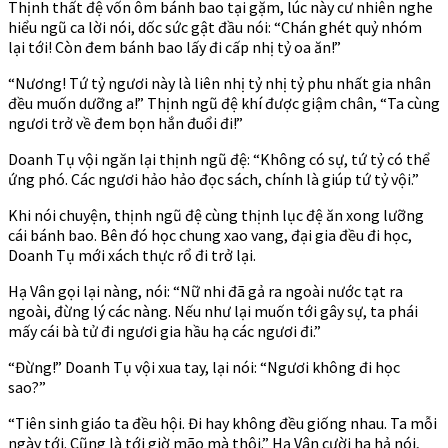
Thịnh thất đệ vốn ôm bánh bao tại gặm, lúc này cư nhiên nghe
hiểu ngũ ca lời nói, dốc sức gật đầu nói: “Chán ghét quỷ nhóm
lại tới! Còn đem bánh bao lấy đi cấp nhị tỷ oa ăn!”
“Nương! Tứ tỷ ngươi này là liên nhị tỷ nhị tỷ phu nhất gia nhân
đều muốn dưỡng a!” Thịnh ngũ đệ khí được giậm chân, “Ta cùng
ngươi trở về đem bọn hắn đuổi đi!”
Doanh Tụ vội ngăn lại thịnh ngũ đệ: “Không có sự, tứ tỷ có thể
ứng phó. Các ngươi hảo hảo đọc sách, chính là giúp tứ tỷ vội.”
Khi nói chuyện, thịnh ngũ đệ cùng thịnh lục đệ ăn xong lưỡng
cái bánh bao. Bên đó học chung xao vang, đại gia đều đi học,
Doanh Tụ mới xách thực rổ đi trở lại.
Hạ Vân gọi lại nàng, nói: “Nữ nhi đã gả ra ngoài nước tạt ra
ngoài, đừng lý các nàng. Nếu như lại muốn tới gây sự, ta phái
mấy cái bà tử đi ngươi gia hầu hạ các ngươi đi.”
“Đừng!” Doanh Tụ vội xua tay, lại nói: “Ngươi không đi học
sao?”
“Tiên sinh giáo ta đều hội. Đi hay không đều giống nhau. Ta mỗi
ngày tới. Cũng là tới giờ mão mà thôi.” Hạ Vân cười ha hả nói,