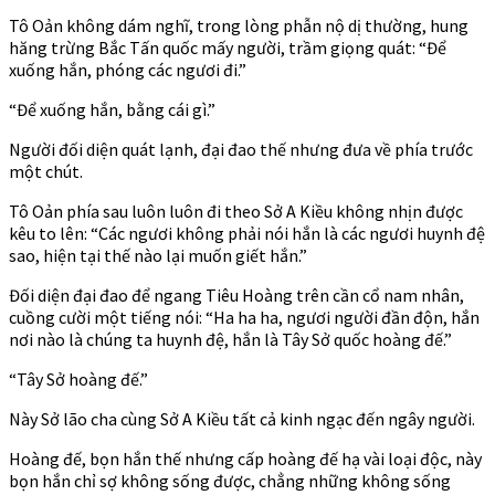
Tô Oản không dám nghĩ, trong lòng phẫn nộ dị thường, hung
hăng trừng Bắc Tấn quốc mấy người, trầm giọng quát: “Để
xuống hắn, phóng các ngươi đi.”
“Để xuống hắn, bằng cái gì.”
Người đối diện quát lạnh, đại đao thế nhưng đưa về phía trước
một chút.
Tô Oản phía sau luôn luôn đi theo Sở A Kiều không nhịn được
kêu to lên: “Các ngươi không phải nói hắn là các ngươi huynh đệ
sao, hiện tại thế nào lại muốn giết hắn.”
Đối diện đại đao để ngang Tiêu Hoàng trên cần cổ nam nhân,
cuồng cười một tiếng nói: “Ha ha ha, ngươi người đần độn, hắn
nơi nào là chúng ta huynh đệ, hắn là Tây Sở quốc hoàng đế.”
“Tây Sở hoàng đế.”
Này Sở lão cha cùng Sở A Kiều tất cả kinh ngạc đến ngây người.
Hoàng đế, bọn hắn thế nhưng cấp hoàng đế hạ vài loại độc, này
bọn hắn chỉ sợ không sống được, chẳng những không sống