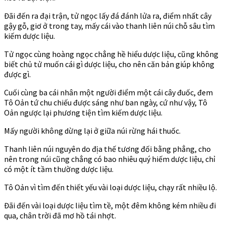
Đãi đến ra đại trận, tử ngọc lấy đá đánh lửa ra, điểm nhất cây
gậy gỗ, giơ ở trong tay, mấy cái vào thanh liên núi chỗ sâu tìm
kiếm dược liệu.
Tử ngọc cùng hoàng ngọc chẳng hề hiểu dược liệu, cũng không
biết chủ tử muốn cái gì dược liệu, cho nên căn bản giúp không
được gì.
Cuối cùng ba cái nhân một người điểm một cái cây đuốc, đem
Tô Oản tứ chu chiếu được sáng như ban ngày, cứ như vậy, Tô
Oản ngược lại phương tiện tìm kiếm dược liệu.
Mấy người không dừng lại ở giữa núi rừng hái thuốc.
Thanh liên núi nguyên do địa thế tương đối bằng phẳng, cho
nên trong núi cũng chẳng có bao nhiêu quý hiếm dược liệu, chỉ
có một ít tầm thường dược liệu.
Tô Oản vì tìm đến thiết yếu vài loại dược liệu, chạy rất nhiều lộ.
Đãi đến vài loại dược liệu tìm tề, một đêm không kém nhiều đi
qua, chân trời đã mơ hồ tái nhợt.