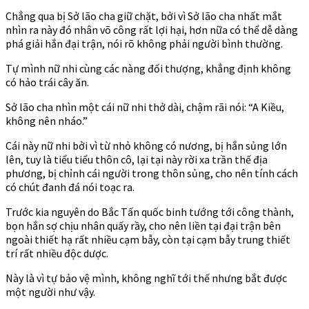
Chẳng qua bị Sở lão cha giữ chặt, bởi vì Sở lão cha nhất mắt
nhìn ra này đó nhân võ công rất lợi hại, hơn nữa có thể dễ dàng
phá giải hắn đại trận, nói rõ không phải người bình thường.
Tự mình nữ nhi cùng các nàng đối thượng, khẳng định không
có hảo trái cây ăn.
Sở lão cha nhìn một cái nữ nhi thở dài, chậm rãi nói: “A Kiều,
không nên nháo.”
Cái này nữ nhi bởi vì từ nhỏ không có nương, bị hắn sủng lớn
lên, tuy là tiểu tiểu thôn cô, lại tại này rời xa trần thế địa
phương, bị chỉnh cái người trong thôn sủng, cho nên tính cách
có chút đanh đá nói toạc ra.
Trước kia nguyên do Bắc Tấn quốc binh tướng tới công thành,
bọn hắn sợ chịu nhân quấy rầy, cho nên liền tại đại trận bên
ngoài thiết hạ rất nhiều cạm bẫy, còn tại cạm bẫy trung thiết
trí rất nhiều độc dược.
Này là vì tự bảo vệ mình, không nghĩ tới thế nhưng bắt được
một người như vậy.