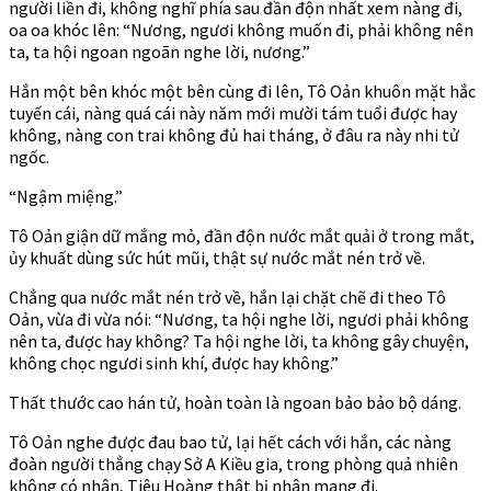
người liền đi, không nghĩ phía sau đần độn nhất xem nàng đi,
oa oa khóc lên: “Nương, ngươi không muốn đi, phải không nên
ta, ta hội ngoan ngoãn nghe lời, nương.”
Hắn một bên khóc một bên cùng đi lên, Tô Oản khuôn mặt hắc
tuyến cái, nàng quá cái này năm mới mười tám tuổi được hay
không, nàng con trai không đủ hai tháng, ở đâu ra này nhi tử
ngốc.
“Ngậm miệng.”
Tô Oản giận dữ mắng mỏ, đần độn nước mắt quải ở trong mắt,
ủy khuất dùng sức hút mũi, thật sự nước mắt nén trở về.
Chẳng qua nước mắt nén trở về, hắn lại chặt chẽ đi theo Tô
Oản, vừa đi vừa nói: “Nương, ta hội nghe lời, ngươi phải không
nên ta, được hay không? Ta hội nghe lời, ta không gây chuyện,
không chọc ngươi sinh khí, được hay không.”
Thất thước cao hán tử, hoàn toàn là ngoan bảo bảo bộ dáng.
Tô Oản nghe được đau bao tử, lại hết cách với hắn, các nàng
đoàn người thẳng chạy Sở A Kiều gia, trong phòng quả nhiên
không có nhân, Tiêu Hoàng thật bị nhân mang đi.