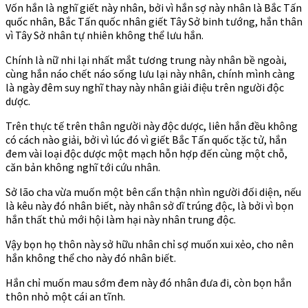
Vốn hắn là nghĩ giết này nhân, bởi vì hắn sợ này nhân là Bắc Tấn
quốc nhân, Bắc Tấn quốc nhân giết Tây Sở binh tướng, hắn thân
vì Tây Sở nhân tự nhiên không thể lưu hắn.
Chính là nữ nhi lại nhất mắt tương trung này nhân bề ngoài,
cùng hắn náo chết náo sống lưu lại này nhân, chính mình càng
là ngày đêm suy nghĩ thay này nhân giải điệu trên người độc
dược.
Trên thực tế trên thân người này độc dược, liên hắn đều không
có cách nào giải, bởi vì lúc đó vì giết Bắc Tấn quốc tặc tử, hắn
đem vài loại độc dược một mạch hỗn hợp đến cùng một chỗ,
căn bản không nghĩ tới cứu nhân.
Sở lão cha vừa muốn một bên cẩn thận nhìn người đối diện, nếu
là kêu này đó nhân biết, này nhân sở dĩ trúng độc, là bởi vì bọn
hắn thất thủ mới hội làm hại này nhân trung độc.
Vậy bọn họ thôn này sở hữu nhân chỉ sợ muốn xui xẻo, cho nên
hắn không thể cho này đó nhân biết.
Hắn chỉ muốn mau sớm đem này đó nhân đưa đi, còn bọn hắn
thôn nhỏ một cái an tĩnh.