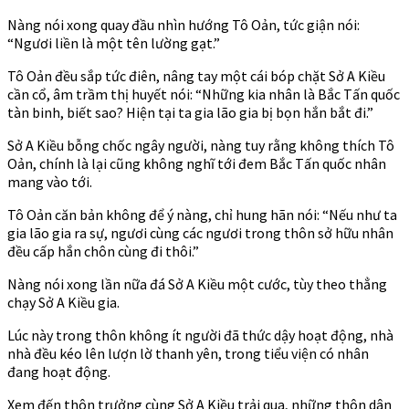
Nàng nói xong quay đầu nhìn hướng Tô Oản, tức giận nói:
“Ngươi liền là một tên lường gạt.”
Tô Oản đều sắp tức điên, nâng tay một cái bóp chặt Sở A Kiều
cần cổ, âm trầm thị huyết nói: “Những kia nhân là Bắc Tấn quốc
tàn binh, biết sao? Hiện tại ta gia lão gia bị bọn hắn bắt đi.”
Sở A Kiều bỗng chốc ngây người, nàng tuy rằng không thích Tô
Oản, chính là lại cũng không nghĩ tới đem Bắc Tấn quốc nhân
mang vào tới.
Tô Oản căn bản không để ý nàng, chỉ hung hãn nói: “Nếu như ta
gia lão gia ra sự, ngươi cùng các ngươi trong thôn sở hữu nhân
đều cấp hắn chôn cùng đi thôi.”
Nàng nói xong lần nữa đá Sở A Kiều một cước, tùy theo thẳng
chạy Sở A Kiều gia.
Lúc này trong thôn không ít người đã thức dậy hoạt động, nhà
nhà đều kéo lên lượn lờ thanh yên, trong tiểu viện có nhân
đang hoạt động.
Xem đến thôn trưởng cùng Sở A Kiều trải qua, những thôn dân