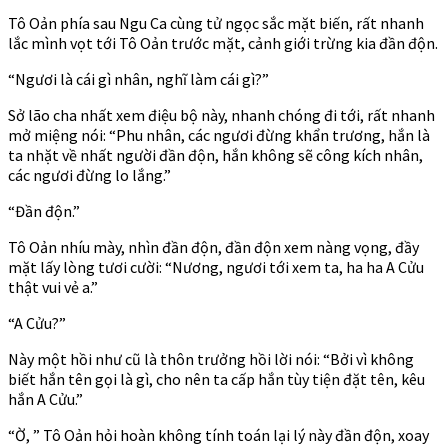
Tô Oản phía sau Ngu Ca cùng tử ngọc sắc mặt biến, rất nhanh
lắc mình vọt tới Tô Oản trước mặt, cảnh giới trừng kia đần độn.
“Ngươi là cái gì nhân, nghĩ làm cái gì?”
Sở lão cha nhất xem điệu bộ này, nhanh chóng đi tới, rất nhanh
mở miệng nói: “Phu nhân, các ngươi đừng khẩn trương, hắn là
ta nhặt về nhất người đần độn, hắn không sẽ công kích nhân,
các ngươi đừng lo lắng.”
“Đần độn.”
Tô Oản nhíu mày, nhìn đần độn, đần độn xem nàng vọng, đầy
mặt lấy lòng tươi cười: “Nương, ngươi tới xem ta, ha ha A Cửu
thật vui vẻ a.”
“A Cửu?”
Này một hồi như cũ là thôn trưởng hồi lời nói: “Bởi vì không
biết hắn tên gọi là gì, cho nên ta cấp hắn tùy tiện đặt tên, kêu
hắn A Cửu.”
“Ờ, ” Tô Oản hỏi hoàn không tính toán lại lý này đần độn, xoay