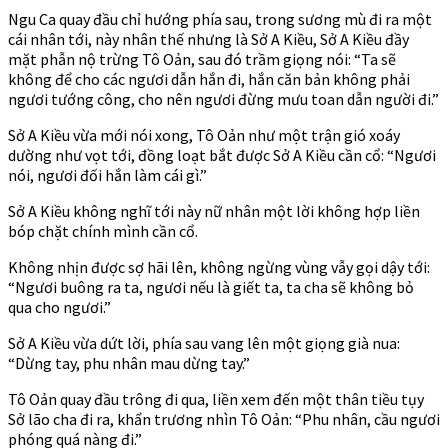
Ngu Ca quay đầu chỉ hướng phía sau, trong sương mù đi ra một
cái nhân tới, này nhân thế nhưng là Sở A Kiều, Sở A Kiều đầy
mặt phẫn nộ trừng Tô Oản, sau đó trầm giọng nói: “Ta sẽ
không để cho các ngươi dẫn hắn đi, hắn căn bản không phải
ngươi tướng công, cho nên ngươi đừng mưu toan dẫn người đi.”
Sở A Kiều vừa mới nói xong, Tô Oản như một trận gió xoáy
dường như vọt tới, đồng loạt bắt được Sở A Kiều cần cổ: “Ngươi
nói, ngươi đối hắn làm cái gì.”
Sở A Kiều không nghĩ tới này nữ nhân một lời không hợp liền
bóp chặt chính mình cần cổ.
Không nhịn được sợ hãi lên, không ngừng vùng vẫy gọi dậy tới:
“Ngươi buông ra ta, ngươi nếu là giết ta, ta cha sẽ không bỏ
qua cho ngươi.”
Sở A Kiều vừa dứt lời, phía sau vang lên một giọng già nua:
“Dừng tay, phu nhân mau dừng tay.”
Tô Oản quay đầu trông đi qua, liền xem đến một thân tiều tụy
Sở lão cha đi ra, khẩn trương nhìn Tô Oản: “Phu nhân, cầu ngươi
phóng quá nàng đi.”