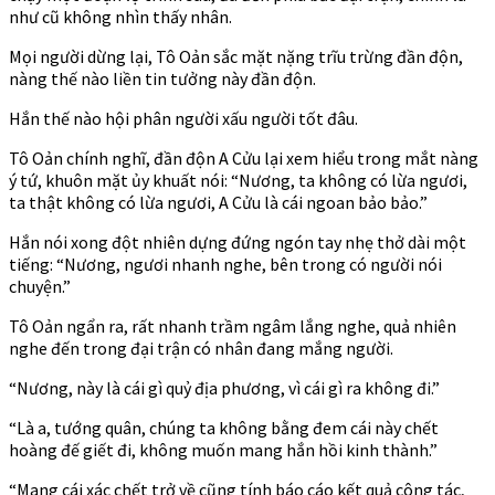
như cũ không nhìn thấy nhân.
Mọi người dừng lại, Tô Oản sắc mặt nặng trĩu trừng đần độn,
nàng thế nào liền tin tưởng này đần độn.
Hắn thế nào hội phân người xấu người tốt đâu.
Tô Oản chính nghĩ, đần độn A Cửu lại xem hiểu trong mắt nàng
ý tứ, khuôn mặt ủy khuất nói: “Nương, ta không có lừa ngươi,
ta thật không có lừa ngươi, A Cửu là cái ngoan bảo bảo.”
Hắn nói xong đột nhiên dựng đứng ngón tay nhẹ thở dài một
tiếng: “Nương, ngươi nhanh nghe, bên trong có người nói
chuyện.”
Tô Oản ngẩn ra, rất nhanh trầm ngâm lắng nghe, quả nhiên
nghe đến trong đại trận có nhân đang mắng người.
“Nương, này là cái gì quỷ địa phương, vì cái gì ra không đi.”
“Là a, tướng quân, chúng ta không bằng đem cái này chết
hoàng đế giết đi, không muốn mang hắn hồi kinh thành.”
“Mang cái xác chết trở về cũng tính báo cáo kết quả công tác,