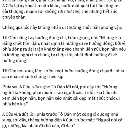
A Cửu lại ủy khuất muốn khóc, nước mắt quải tại hắn lông mi
dài thượng, muốn rơi không rơi như thế, thế nhưng hết sức
truyền thần.
Chẳng qua lúc này không nhân đi thưởng thức hắn phong vận.
Tô Oản nâng tay hướng đông chỉ, trầm giọng nói: “Những kia
đáng chết hỗn đản, nhất định là hướng đi về hướng đông, bởi vì
phía đông ra đại trận khả thẳng vào thanh liên núi, bọn hắn nếu
là không nghĩ cho chúng ta chộp tới, nhất định hướng đi về
hướng đông.”
Tô Oản nói xong làm trước một bước hướng đông chạy đi, phía
sau nhân nhanh chóng theo kịp.
Phía sau A Cửu, vừa nghe Tô Oản lời nói, gọi dậy tới: “Nương,
ngươi là không phải muốn trảo người xấu, trước kia Cửu nhi
xem đến bọn hắn, bọn hắn kéo nhất cái đẹp mắt thúc thúc đi
phía bên kia.”
A Cửu vừa dứt lời, phía trước Tô Oản một cơn gió dường như
xung tới đây, thẳng hướng đến A Cửu trước mặt: “Ngươi nói cái
gì, những kia nhân đi chỗ nào, đi đâu.”