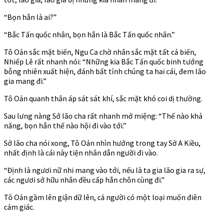
“Bọn hắn là ai?”
“Bắc Tấn quốc nhân, bọn hắn là Bắc Tấn quốc nhân.”
Tô Oản sắc mặt biến, Ngu Ca chờ nhân sắc mặt tất cả biến,
Nhiếp Lê rất nhanh nói: “Những kia Bắc Tấn quốc binh tướng
bỗng nhiên xuất hiện, đánh bất tỉnh chúng ta hai cái, đem lão
gia mang đi.”
Tô Oản quanh thân áp sát sát khí, sắc mặt khó coi dị thường.
Sau lưng nàng Sở lão cha rất nhanh mở miệng: “Thế nào khả
năng, bọn hắn thế nào hội đi vào tới.”
Sở lão cha nói xong, Tô Oản nhìn hướng trong tay Sở A Kiều,
nhất định là cái này tiện nhân dẫn người đi vào.
“Định là ngươi nữ nhi mang vào tới, nếu là ta gia lão gia ra sự,
các ngươi sở hữu nhân đều cấp hắn chôn cùng đi.”
Tô Oản gầm lên giận dữ lên, cả người có một loại muốn điên
cảm giác.