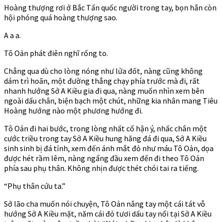
Hoàng thượng rơi ở Bắc Tấn quốc người trong tay, bọn hắn còn
hội phóng quá hoàng thượng sao.
A a a.
Tô Oản phát điên nghĩ rống to.
Chẳng qua dù cho lòng nóng như lửa đốt, nàng cũng không
dám trì hoãn, một đường thẳng chạy phía trước mà đi, rất
nhanh hướng Sở A Kiều gia đi qua, nàng muốn nhìn xem bên
ngoài dấu chân, biện bạch một chút, những kia nhân mang Tiêu
Hoàng hướng nào một phương hướng đi.
Tô Oản đi hai bước, trong lòng nhất cổ hận ý, nhấc chân một
cước triều trong tay Sở A Kiều hung hăng đá đi qua, Sở A Kiều
sinh sinh bị đá tỉnh, xem đến ánh mắt đỏ như máu Tô Oản, dọa
được hét rầm lêm, nàng ngẩng đầu xem đến đi theo Tô Oản
phía sau phụ thân. Không nhịn được thét chói tai ra tiếng.
“Phụ thân cứu ta.”
Sở lão cha muốn nói chuyện, Tô Oản nâng tay một cái tát vỗ
hướng Sở A Kiều mặt, năm cái đỏ tươi dấu tay nổi tại Sở A Kiều