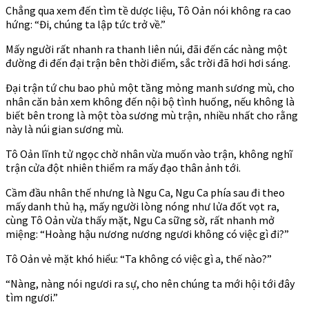
Chẳng qua xem đến tìm tề dược liệu, Tô Oản nói không ra cao
hứng: “Đi, chúng ta lập tức trở về.”
Mấy người rất nhanh ra thanh liên núi, đãi đến các nàng một
đường đi đến đại trận bên thời điểm, sắc trời đã hơi hơi sáng.
Đại trận tứ chu bao phủ một tầng mỏng manh sương mù, cho
nhân căn bản xem không đến nội bộ tình huống, nếu không là
biết bên trong là một tòa sương mù trận, nhiều nhất cho rằng
này là núi gian sương mù.
Tô Oản lĩnh tử ngọc chờ nhân vừa muốn vào trận, không nghĩ
trận cửa đột nhiên thiểm ra mấy đạo thân ảnh tới.
Cầm đầu nhân thế nhưng là Ngu Ca, Ngu Ca phía sau đi theo
mấy danh thủ hạ, mấy người lòng nóng như lửa đốt vọt ra,
cùng Tô Oản vừa thấy mặt, Ngu Ca sững sờ, rất nhanh mở
miệng: “Hoàng hậu nương nương ngươi không có việc gì đi?”
Tô Oản vẻ mặt khó hiểu: “Ta không có việc gì a, thế nào?”
“Nàng, nàng nói ngươi ra sự, cho nên chúng ta mới hội tới đây
tìm ngươi.”