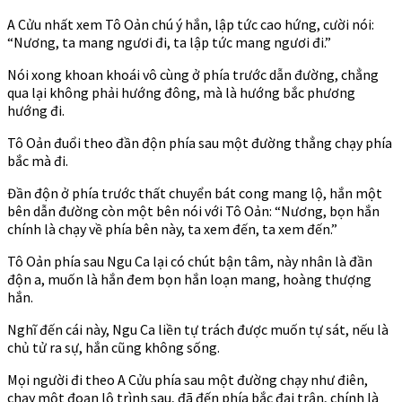
A Cửu nhất xem Tô Oản chú ý hắn, lập tức cao hứng, cười nói:
“Nương, ta mang ngươi đi, ta lập tức mang ngươi đi.”
Nói xong khoan khoái vô cùng ở phía trước dẫn đường, chẳng
qua lại không phải hướng đông, mà là hướng bắc phương
hướng đi.
Tô Oản đuổi theo đần độn phía sau một đường thẳng chạy phía
bắc mà đi.
Đần độn ở phía trước thất chuyển bát cong mang lộ, hắn một
bên dẫn đường còn một bên nói với Tô Oản: “Nương, bọn hắn
chính là chạy về phía bên này, ta xem đến, ta xem đến.”
Tô Oản phía sau Ngu Ca lại có chút bận tâm, này nhân là đần
độn a, muốn là hắn đem bọn hắn loạn mang, hoàng thượng
hắn.
Nghĩ đến cái này, Ngu Ca liền tự trách được muốn tự sát, nếu là
chủ tử ra sự, hắn cũng không sống.
Mọi người đi theo A Cửu phía sau một đường chạy như điên,
chạy một đoạn lộ trình sau, đã đến phía bắc đại trận, chính là