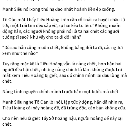
Mạnh Siêu nói xong thủ hạ đao nhất hoành liền ép xuống.
Tô Oản mắt thấy Tiêu Hoàng trên cần cổ toát ra huyết châu tử
tới, một trái tim đều sắp vỡ, sợ hãi kêu to lên: “Không muốn
động hắn, các ngươi không phải nói là ta hại chết các ngươi
tướng sĩ sao? Như vậy cho ta đi đổi hắn.”
“Dù sao hắn cũng muốn chết, không bằng đổi ta đi, các ngươi
xem như thế nào.”
Tuy rằng mặc kệ là Tiêu Hoàng vẫn là nàng chết, bọn hắn hai
người đều hội chết, nhưng nàng chính là làm không được trơ
mắt xem Tiêu Hoàng bị giết, sau đó chính mình lại đau lòng mà
chết.
Nàng tình nguyện chính mình trước hắn một bước mà chết.
Mạnh Siêu nghe Tô Oản lời nói, lập tức ý động, hắn đã nhìn ra,
Tiêu Hoàng cái này hoàng đế, đã trúng độc, căn bản không cứu.
Cho nên nếu là giết Tây Sở hoàng hậu, người hoàng đế này lại
chết.