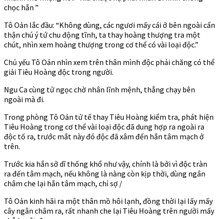
chọc hắn ”
Tô Oản lắc đầu: “Không dùng, các ngươi mấy cái ở bên ngoài cẩn
thận chú ý tứ chu động tĩnh, ta thay hoàng thượng tra một
chút, nhìn xem hoàng thượng trong cơ thể có vài loại độc.”
Chủ yếu Tô Oản nhìn xem trên thân mình độc phải chăng có thể
giải Tiêu Hoàng độc trong người.
Ngu Ca cùng tử ngọc chờ nhân lĩnh mệnh, thẳng chạy bên
ngoài mà đi.
Trong phòng Tô Oản tử tế thay Tiêu Hoàng kiểm tra, phát hiện
Tiêu Hoàng trong cơ thể vài loại độc đã dung hợp ra ngoài ra
độc tố ra, trước mắt này đó độc đã xâm đến hắn tâm mạch ở
trên.
Trước kia hắn sở dĩ thống khổ như vậy, chính là bởi vì độc tràn
ra đến tâm mạch, nếu không là nàng còn kịp thời, dùng ngân
châm che lại hắn tâm mạch, chỉ sợ /
Tô Oản kinh hãi ra một thân mồ hôi lạnh, đồng thời lại lấy mấy
cây ngân châm ra, rất nhanh che lại Tiêu Hoàng trên người mấy