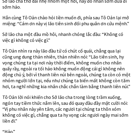
Sở lão cha thở dài nhẹ nhõm một hơi, này đó nhân sớm đưa đi
sớm hảo.
Hắn cùng Tô Oản chào hỏi liền muốn đi, phía sau Tô Oản lại mở
miệng: “Cám ơn này vị lão tiên sinh đối phu quân ơn cứu mệnh.”
Sở lão cha một đầu mồ hôi, nhanh chóng lắc đầu: “Không có
việc gì không có việc gì.”
Tô Oản nhìn ra này lão đầu tử có chút cổ quái, chẳng qua lại
cũng ung dung thản nhiên, thản nhiên nói: “Lão tiên sinh, hy
vọng chúng ta tại nơi này thời điểm, không muốn cho nhân
quấy rầy, ngoài ra tối hảo không muốn động cái gì không nên
động chủ ý, bởi vì thanh liên núi bên ngoài, chúng ta còn có một
nhóm người lớn tại, nếu như chúng ta biến mất không còn tăm
hơi, ta nghĩ những kia nhân chắc chắn làm bằng thanh liên núi.”
Tô Oản lời nói khiến cho Sở lão cha trong lòng trầm xuống,
ngón tay tiềm thức nắm lên, sau đó quay đầu đầy mặt cười nói:
“Vị phu nhân này yên tâm, các ngươi tại chúng ta thôn xóm
không có việc gì, chẳng qua ta hy vọng các ngươi ngày mai sớm
liền đi.”
“Hảo.”