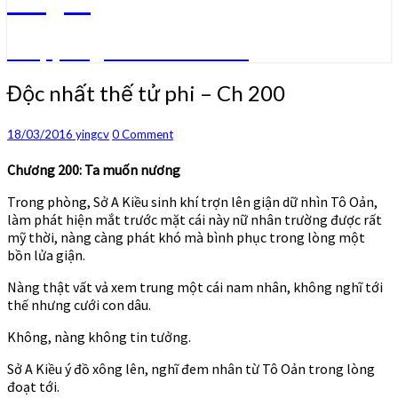
Truyện ngôn tình convert
Độc
Độc nhất thế tử phi – Ch 200
nhất
thế
Comments
18/03/2016
yingcv
0 Comment
tử
phi
Chương 200: Ta muốn nương
–
Ch
Trong phòng, Sở A Kiều sinh khí trợn lên giận dữ nhìn Tô Oản,
200
làm phát hiện mắt trước mặt cái này nữ nhân trường được rất
mỹ thời, nàng càng phát khó mà bình phục trong lòng một
bồn lửa giận.
Nàng thật vất vả xem trung một cái nam nhân, không nghĩ tới
thế nhưng cưới con dâu.
Không, nàng không tin tưởng.
Sở A Kiều ý đồ xông lên, nghĩ đem nhân từ Tô Oản trong lòng
đoạt tới.