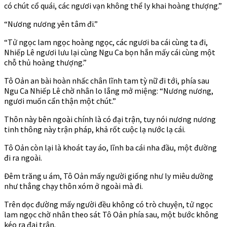
có chút cổ quái, các ngươi vạn không thể ly khai hoàng thượng.”
“Nương nương yên tâm đi.”
“Tử ngọc lam ngọc hoàng ngọc, các ngươi ba cái cùng ta đi,
Nhiếp Lê ngươi lưu lại cùng Ngu Ca bọn hắn mấy cái cùng một
chỗ thủ hoàng thượng.”
Tô Oản an bài hoàn nhấc chân lĩnh tam tỳ nữ đi tới, phía sau
Ngu Ca Nhiếp Lê chờ nhân lo lắng mở miệng: “Nương nương,
ngươi muốn cẩn thận một chút.”
Thôn này bên ngoài chính là có đại trận, tuy nói nương nương
tinh thông này trận pháp, khả rốt cuộc lạ nước lạ cái.
Tô Oản còn lại là khoát tay áo, lĩnh ba cái nha đầu, một đường
đi ra ngoài.
Đêm trăng u ám, Tô Oản mấy người giống như ly miêu dường
như thẳng chạy thôn xóm ở ngoài mà đi.
Trên dọc đường mấy người đều không có trò chuyện, tử ngọc
lam ngọc chờ nhân theo sát Tô Oản phía sau, một bước không
kéo ra đại trận.