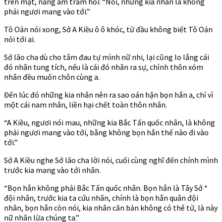
trên mặt, nàng âm trầm hỏi: “Nói, những kia nhân là không
phải ngươi mang vào tới.”
Tô Oản nói xong, Sở A Kiều ô ô khóc, từ đầu không biết Tô Oản
nói tới ai.
Sở lão cha dù cho tâm đau tự mình nữ nhi, lại cũng lo lắng cái
đó nhân tung tích, nếu là cái đó nhân ra sự, chỉnh thôn xóm
nhân đều muốn chôn cùng a.
Đến lúc đó những kia nhân nên ra sao oán hận bọn hắn a, chỉ vì
một cái nam nhân, liền hại chết toàn thôn nhân.
“A Kiều, ngươi nói mau, những kia Bắc Tấn quốc nhân, là không
phải ngươi mang vào tới, bằng không bọn hắn thế nào đi vào
tới.”
Sở A Kiều nghe Sở lão cha lời nói, cuối cùng nghĩ đến chính mình
trước kia mang vào tới nhân.
“Bọn hắn không phải Bắc Tấn quốc nhân. Bọn hắn là Tây Sở *
đội nhân, trước kia ta cứu nhân, chính là bọn hắn quân đội
nhân, bọn hắn còn nói, kia nhân căn bản không có thê tử, là này
nữ nhân lừa chúng ta.”