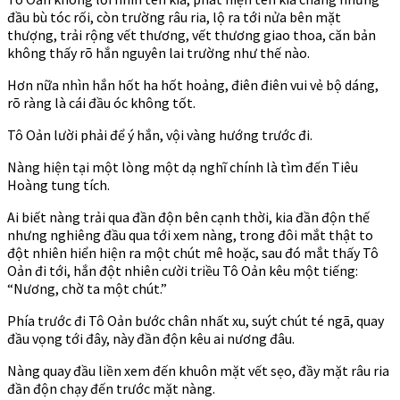
đầu bù tóc rối, còn trường râu ria, lộ ra tới nửa bên mặt
thượng, trải rộng vết thương, vết thương giao thoa, căn bản
không thấy rõ hắn nguyên lai trường như thế nào.
Hơn nữa nhìn hắn hốt ha hốt hoảng, điên điên vui vẻ bộ dáng,
rõ ràng là cái đầu óc không tốt.
Tô Oản lười phải để ý hắn, vội vàng hướng trước đi.
Nàng hiện tại một lòng một dạ nghĩ chính là tìm đến Tiêu
Hoàng tung tích.
Ai biết nàng trải qua đần độn bên cạnh thời, kia đần độn thế
nhưng nghiêng đầu qua tới xem nàng, trong đôi mắt thật to
đột nhiên hiển hiện ra một chút mê hoặc, sau đó mắt thấy Tô
Oản đi tới, hắn đột nhiên cười triều Tô Oản kêu một tiếng:
“Nương, chờ ta một chút.”
Phía trước đi Tô Oản bước chân nhất xu, suýt chút té ngã, quay
đầu vọng tới đây, này đần độn kêu ai nương đâu.
Nàng quay đầu liền xem đến khuôn mặt vết sẹo, đầy mặt râu ria
đần độn chạy đến trước mặt nàng.