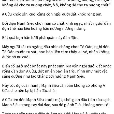
không để cho ta nương chết, ô ô, không để cho ta nương chết.”
A Cửu khóc lớn, cuối cùng còn ngồi dưới đất khóc rống lên.
Đối diện Mạnh Siêu chờ nhân có chút kinh ngạc, nhất người đần
độn thế nào kêu hoàng hậu nương nương nương.
Bất quá bọn hắn lười phải quản này đần độn.
Mấy người tất cả ngẩng đầu nhìn chòng chọc Tô Oản, nghĩ đến
Tô Oản muốn tự sát, bọn hắn liền cảm thấy vui vẻ, nhẫn không
được nở nụ cười.
Biến cố lại ở một khắc này phát sinh, kia vốn ngồi dưới đất khóc
rống đần độn A Cửu, đột nhiên bay lên trời, hình như một vệt
sáng dường như lao thẳng tới hướng Mạnh Siêu.
Này tốc độ quá nhanh, Mạnh Siêu căn bản không có phòng A
Cửu, cho nên lại bị hắn đắc thủ.
A Cửu lẻn đến Mạnh Siêu trước mặt, thời gian đầu tiên xóa sạch
Mạnh Siêu trong tay đại đao, sau đó giành Tiêu Hoàng ném tới.
Theo sau hắn tượng điên dường như đối Mạnh Siêu một trận