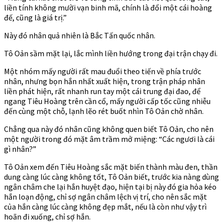
liền tính không mười vạn binh mã, chính là đổi một cái hoàng
đế, cũng là giá trị.”
Này đó nhân quả nhiên là Bắc Tấn quốc nhân.
Tô Oản sầm mặt lại, lắc mình liền hướng trong đại trận chạy đi.
Một nhóm mấy người rất mau đuổi theo tiến về phía trước
nhân, nhưng bọn hắn nhất xuất hiện, trong trận pháp nhân
liền phát hiện, rất nhanh run tay một cái trung đại đao, để
ngang Tiêu Hoàng trên cần cổ, mấy người cấp tốc cũng nhiễu
đến cùng một chỗ, lạnh lẽo rét buốt nhìn Tô Oản chờ nhân.
Chẳng qua này đó nhân cũng không quen biết Tô Oản, cho nên
một người trong đó mặt âm trầm mở miệng: “Các ngươi là cái
gì nhân?”
Tô Oản xem đến Tiêu Hoàng sắc mặt biến thành màu đen, thần
dung càng lúc càng không tốt, Tô Oản biết, trước kia nàng dùng
ngân châm che lại hắn huyệt đạo, hiện tại bị này đó gia hỏa kéo
hắn loạn động, chỉ sợ ngân châm lệch vị trí, cho nên sắc mặt
của hắn càng lúc càng không đẹp mắt, nếu là còn như vậy trì
hoãn đi xuống, chỉ sợ hắn.