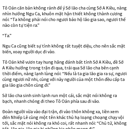
Tô Oản căn bản không rảnh để ý Sở lão cha cùng Sở A Kiều, nàng
nhìn hướng Ngu Ca, khuôn mặt hận thiết không thành cương
nói: “Ta không phải nói cho ngươi bảo hộ lão gia sao, ngươi thế
nào còn tự tiện ra.”
“Ta.”
Ngu Ca cũng biết sự tình không rất tuyệt diệu, cho nên sắc mặt
biến, xoay người dục đi vào.
Tô Oản khẽ vươn tay hung hăng đánh bất tỉnh Sở A Kiều, đề Sở
A Kiều hướng trong trận đi qua, trải qua Sở lão cha bên cạnh
thời điểm, nàng lạnh lùng nói: “Nếu là ta gia lão gia ra sự, ngươi
cùng ngươi nữ nhi, cùng với này người của một thôn đều cấp ta
gia lão gia chôn cùng đi.”
Sở lão cha sinh sinh lạnh run một cái, sắc mặt nói không ra
bạch, nhanh chóng đi theo Tô Oản phía sau đi vào.
Đoàn người vừa vào đại trận, đi vào thôn không xa, liền xem
đến Nhiếp Lê cùng một tên khác thủ hạ loạng choạng chạy vội
tới, sắc mặt nói không ra khó coi, rất nhanh nói: “Chủ tử, không
tốt, lão gia, lão gia bị những kia nhân mang đi.”