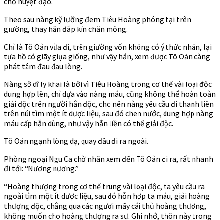
chỗ huyệt đạo.
Theo sau nàng kỹ lưỡng đem Tiêu Hoàng phóng tại trên
giường, thay hắn đắp kín chăn mỏng.
Chỉ là Tô Oản vừa đi, trên giường vốn không có ý thức nhân, lại
tựa hồ có giãy giụa giống, như vậy hắn, xem được Tô Oản càng
phát tâm đau đau lòng.
Nàng sở dĩ ly khai là bởi vì Tiêu Hoàng trong cơ thể vài loại độc
dung hợp lên, chỉ dựa vào nàng máu, cũng không thể hoàn toàn
giải độc trên người hắn độc, cho nên nàng yêu cầu đi thanh liên
trên núi tìm một ít dược liệu, sau đó chen nước, dung hợp nàng
máu cấp hắn dùng, như vậy hắn liền có thể giải độc.
Tô Oản ngạnh lòng dạ, quay đầu đi ra ngoài.
Phòng ngoại Ngu Ca chờ nhân xem đến Tô Oản đi ra, rất nhanh
đi tới: “Nương nương.”
“Hoàng thượng trong cơ thể trung vài loại độc, ta yêu cầu ra
ngoài tìm một ít dược liệu, sau đó hỗn hợp ta máu, giải hoàng
thượng độc, chẳng qua các ngươi mấy cái thủ hoàng thượng,
không muốn cho hoàng thượng ra sự. Ghi nhớ, thôn này trong