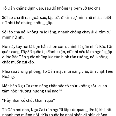
Tô Oản khẳng định đáp, sau đó không lại xem Sở lão cha.
Sở lão cha đi ra ngoài sau, lập tức đi tìm tự mình nữ nhi, ai biết
nữ nhi thế nhưng không gặp.
Sở lão cha nói không ra lo lắng, nhanh chóng chạy đi đi tìm tự
mình nữ nhi.
Nơi này tuy nói là bọn hắn thôn xóm, chính là gần nhất Bắc Tấn
quốc cùng Tây Sở quốc tại đánh trận, nữ nhi nếu là ra ngoài gặp
được Bắc Tấn quốc những kia tàn binh tàn tướng, nói không
chắc muốn xui xẻo.
Phía sau trong phòng, Tô Oản mặt mũi nặng trĩu, ôm chặt Tiêu
Hoàng.
Một bên Ngu Ca xem nàng thần sắc có chút không tốt, quan
tâm hỏi: “Nương nương thế nào?”
“Này nhân có chút thành quả.”
Tô Oản nói nhỏ, Ngu Ca trên người lập tức quàng lên lệ khí, rất
nhanh mở miệng nói: “Kia thuộc hạ phái nhân đi nhìn chòng