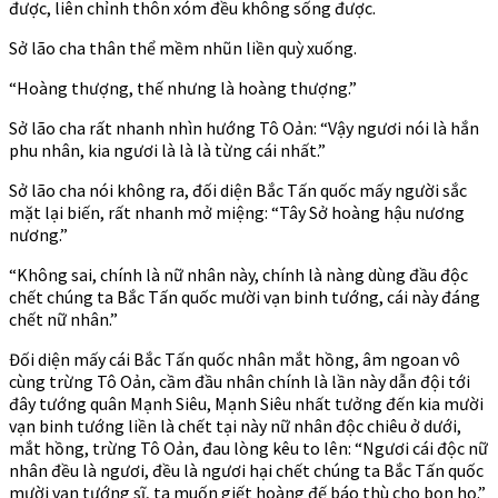
được, liên chỉnh thôn xóm đều không sống được.
Sở lão cha thân thể mềm nhũn liền quỳ xuống.
“Hoàng thượng, thế nhưng là hoàng thượng.”
Sở lão cha rất nhanh nhìn hướng Tô Oản: “Vậy ngươi nói là hắn
phu nhân, kia ngươi là là là từng cái nhất.”
Sở lão cha nói không ra, đối diện Bắc Tấn quốc mấy người sắc
mặt lại biến, rất nhanh mở miệng: “Tây Sở hoàng hậu nương
nương.”
“Không sai, chính là nữ nhân này, chính là nàng dùng đầu độc
chết chúng ta Bắc Tấn quốc mười vạn binh tướng, cái này đáng
chết nữ nhân.”
Đối diện mấy cái Bắc Tấn quốc nhân mắt hồng, âm ngoan vô
cùng trừng Tô Oản, cầm đầu nhân chính là lần này dẫn đội tới
đây tướng quân Mạnh Siêu, Mạnh Siêu nhất tưởng đến kia mười
vạn binh tướng liền là chết tại này nữ nhân độc chiêu ở dưới,
mắt hồng, trừng Tô Oản, đau lòng kêu to lên: “Ngươi cái độc nữ
nhân đều là ngươi, đều là ngươi hại chết chúng ta Bắc Tấn quốc
mười vạn tướng sĩ, ta muốn giết hoàng đế báo thù cho bọn họ.”