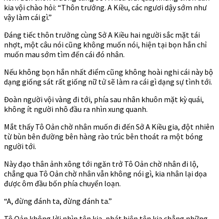
kia vội chào hỏi: “Thôn trưởng. A Kiều, các ngươi dậy sớm như
vậy làm cái gì.”
Đáng tiếc thôn trưởng cùng Sở A Kiều hai người sắc mặt tái
nhợt, một câu nói cũng không muốn nói, hiện tại bọn hắn chỉ
muốn mau sớm tìm đến cái đó nhân.
Nếu không bọn hắn nhất điểm cũng không hoài nghi cái này bộ
dạng giống sát rất giống nữ tử sẽ làm ra cái gì dạng sự tình tới.
Đoàn người vội vàng đi tới, phía sau nhân khuôn mặt kỳ quái,
không ít người nhô đầu ra nhìn xung quanh.
Mắt thấy Tô Oản chờ nhân muốn đi đến Sở A Kiều gia, đột nhiên
từ bùn bên đường bên hàng rào trúc bên thoát ra một bóng
người tới.
Này đạo thân ảnh xông tới ngăn trở Tô Oản chờ nhân đi lộ,
chẳng qua Tô Oản chờ nhân vẫn không nói gì, kia nhân lại dọa
được ôm đầu bốn phía chuyển loạn.
“A, đừng đánh ta, đừng đánh ta.”
Tô Oản không lời nhìn tên kia, phát hiện tên kia chẳng những