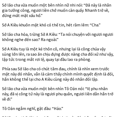
Sở lão cha vừa muốn một bên nhìn nữ nhi nói: “Đã này là nhân
gia tướng công, ngươi liền chớ muốn càn quấy. Nhanh trở về,
đừng mất mặt xấu hổ.”
Sở A Kiều khuôn mặt khó có thể tin, hét rầm lêm: “Cha.”
Sở lão cha hỏa, trừng Sở A Kiều: “Ta nói chuyện với ngươi ngươi
không nghe đến sao? Ra ngoài.”
Sở A Kiều tuy là một kẻ thôn cô, nhưng lại là công chúa vậy
sủng lớn lên, ra sao ăn chịu đựng được nàng cha đối xử như vậy,
lập tức trong mắt rơi lệ, quay lại đầu lao ra phòng.
Phía sau Sở lão cha có chút tâm đau, chính là nhìn xem trước
mặt này đó nhân, vẫn là cảm thấy chính mình quyết định là đối,
hắn không thể lại cho A Kiều cùng này đó nhân đối lập.
Sở lão cha vừa muốn một bên nhìn Tô Oản nói: “Vị phu nhân
này, đã vị công tử này là ngươi phu quân, ngươi liền dẫn hắn trở
về đi.”
Tô Oản ngẫm nghĩ, gật đầu: “Hảo.”