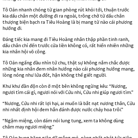
Tô Oản nhanh chóng từ gian phòng rút khỏi tới, thuận trước
kia dấu chân một đường đi ra ngoài, trông chờ từ dấu chân
thượng biện bạch ra Tiêu Hoàng là bị mang từ nào cái phương
hướng đi.
Đáng tiếc kia mang đi Tiêu Hoàng nhân thập phần tinh ranh,
dấu chân chỉ đến trước cửa liền không có, rất hiển nhiên những
kia nhân hội võ công.
Tô Oản ngẩng đầu nhìn tứ chu, thật sự không nắm chắc được
những kia nhân đem nhân hướng nào cái phương hướng mang,
lòng nóng như lửa đốt, hận không thể giết người.
Khư khư đần độn còn ở một bên không ngừng kêu: “Nương,
ngươi tìm cái gì, ngươi nói với Cửu nhi, Cửu nhi giúp ngươi tìm.”
“Nương, Cửu nhi rất lợi hại, ai muốn là bắt nạt nương thân, Cửu
nhi nhất định hội đem hắn đánh được nước chảy hoa trôi.”
“Ngậm miệng, còn dám nói lung tung, xem ta không dùng
châm may ngươi miệng.”
Tô Oản hung hăng giận dữ mắng mỏ, nàng nhất phát tức giận,