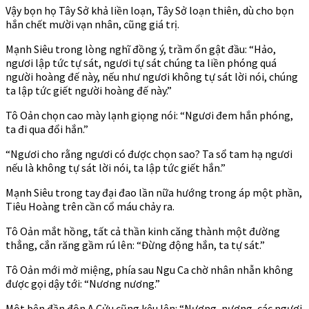
Vậy bọn họ Tây Sở khả liền loạn, Tây Sở loạn thiên, dù cho bọn
hắn chết mười vạn nhân, cũng giá trị.
Mạnh Siêu trong lòng nghĩ đồng ý, trầm ổn gật đầu: “Hảo,
ngươi lập tức tự sát, ngươi tự sát chúng ta liền phóng quá
người hoàng đế này, nếu như ngươi không tự sát lời nói, chúng
ta lập tức giết người hoàng đế này.”
Tô Oản chọn cao mày lạnh giọng nói: “Ngươi đem hắn phóng,
ta đi qua đổi hắn.”
“Ngươi cho rằng ngươi có được chọn sao? Ta sổ tam hạ ngươi
nếu là không tự sát lời nói, ta lập tức giết hắn.”
Mạnh Siêu trong tay đại đao lần nữa hướng trong áp một phần,
Tiêu Hoàng trên cần cổ máu chảy ra.
Tô Oản mắt hồng, tất cả thần kinh căng thành một đường
thẳng, cắn răng gầm rú lên: “Đừng động hắn, ta tự sát.”
Tô Oản mới mở miệng, phía sau Ngu Ca chờ nhân nhẫn không
được gọi dậy tới: “Nương nương.”
Một bên đần độn A Cửu cũng kêu lên: “Nương, nương, các ngươi