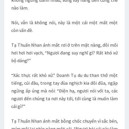
không ngừng đánh nhau, vùng vẫy nàng đến cùng thế
nào làm.
Nói, vẫn là không nói, này là một cái một mất một
còn vấn đề.
Tạ Thuấn Nhan ánh mắt rơi ở trên mặt nàng, đôi môi
hơi hơi hơi vạch, “Ngươi đang suy nghĩ gì? Rất khó xử
bộ dáng?”
“Xác thực rất khó xử.” Doanh Tụ du du than thở một
tiếng, cúi đầu, trong tay đùa nghịch kia đôi đũa, ngập
ngừng ấp úng mà nói: “Điện hạ, ngươi nói với ta, các
ngươi đến chúng ta nơi này tới, tới cùng là muốn làm
cái gì?”
Tạ Thuấn Nhan ánh mắt bỗng chốc chuyển vì sắc bén,
mím môi lại nhìn nàng một cái, “Ngươi hỏi cái này làm