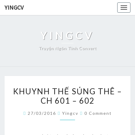
Skip
YINGCV
Togg
to
navig
content
YINGCV
Truyện Ngôn Tình Convert
KHUYNH
KHUYNH THẾ SỦNG THÊ –
THẾ
CH 601 – 602
SỦNG
THÊ
Comments
27/03/2016
Yingcv
0 Comment
–
CH
601