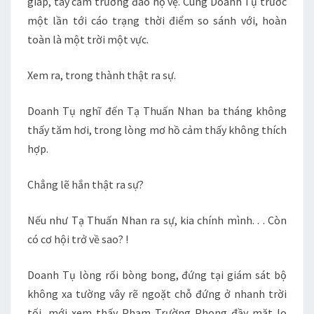
giáp, tay cầm trường đao hộ vệ. Cùng Doanh Tụ trước
một lần tới cáo trạng thời điểm so sánh với, hoàn
toàn là một trời một vực.
Xem ra, trong thành thật ra sự.
Doanh Tụ nghĩ đến Tạ Thuấn Nhan ba tháng không
thấy tăm hơi, trong lòng mơ hồ cảm thấy không thích
hợp.
Chẳng lẽ hắn thật ra sự?
Nếu như Tạ Thuấn Nhan ra sự, kia chính mình. . . Còn
có cơ hội trở về sao? !
Doanh Tụ lòng rối bòng bong, đứng tại giám sát bộ
không xa tường vây rẽ ngoặt chỗ đứng ở nhanh trời
tối, mới xem thấy Phạm Trường Phong đầy mặt lo