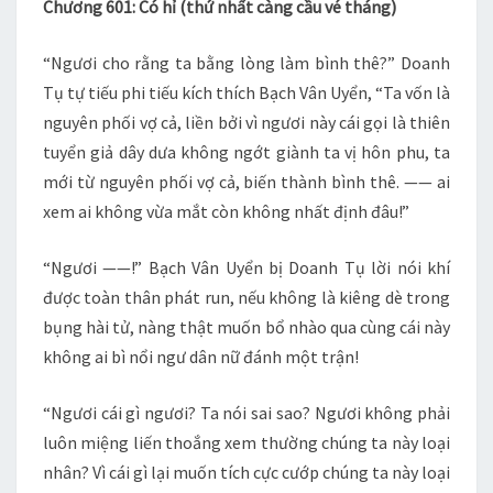
Chương 601: Có hỉ (thứ nhất càng cầu vé tháng)
–
602
“Ngươi cho rằng ta bằng lòng làm bình thê?” Doanh
Tụ tự tiếu phi tiếu kích thích Bạch Vân Uyển, “Ta vốn là
nguyên phối vợ cả, liền bởi vì ngươi này cái gọi là thiên
tuyển giả dây dưa không ngớt giành ta vị hôn phu, ta
mới từ nguyên phối vợ cả, biến thành bình thê. —— ai
xem ai không vừa mắt còn không nhất định đâu!”
“Ngươi ——!” Bạch Vân Uyển bị Doanh Tụ lời nói khí
được toàn thân phát run, nếu không là kiêng dè trong
bụng hài tử, nàng thật muốn bổ nhào qua cùng cái này
không ai bì nổi ngư dân nữ đánh một trận!
“Ngươi cái gì ngươi? Ta nói sai sao? Ngươi không phải
luôn miệng liến thoắng xem thường chúng ta này loại
nhân? Vì cái gì lại muốn tích cực cướp chúng ta này loại