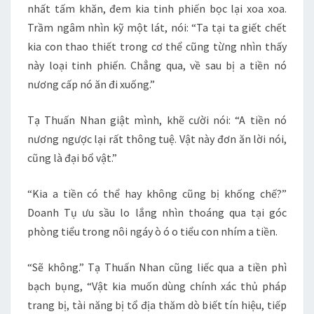
nhất tấm khăn, đem kia tinh phiến bọc lại xoa xoa.
Trầm ngâm nhìn kỹ một lát, nói: “Ta tại ta giết chết
kia con thao thiết trong cơ thể cũng từng nhìn thấy
này loại tinh phiến. Chẳng qua, về sau bị a tiền nó
nương cấp nó ăn đi xuống.”
Tạ Thuấn Nhan giật mình, khẽ cười nói: “A tiền nó
nương ngược lại rất thông tuệ. Vật này đơn ăn lời nói,
cũng là đại bổ vật.”
“Kia a tiền có thể hay không cũng bị khống chế?”
Doanh Tụ ưu sầu lo lắng nhìn thoáng qua tại góc
phòng tiểu trong nôi ngáy ò ó o tiểu con nhím a tiền.
“Sẽ không.” Tạ Thuấn Nhan cũng liếc qua a tiền phì
bạch bụng, “Vật kia muốn dùng chính xác thủ pháp
trang bị, tài năng bị tổ địa thăm dò biết tín hiệu, tiếp