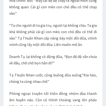
nhà chính. Nói: “Mấy cái đệ đệ chạy ra ngoài môn cũng
không quan. Cái gì con mèo con chó đều có thể chạy
vào.”
“Ta cho ngươi đi ta gia trụ, ngươi lại không chịu. Ta gia
khả không phải cái gì con mèo con chó đều có thể đi
vào.” Tạ Thuấn Nhan cấp nàng bày một đôi đũa, chính
mình cũng lấy một đôi đũa. Liền muốn mở ăn.
Doanh Tụ lại không có động đũa, “Bọn đệ đệ vẫn chưa
về đâu, chờ chờ bọn hắn đi?”
Tạ Thuấn Nhan cười, cũng buông đũa xuống.”Kia hảo,
chúng ta cùng nhau chờ.”
Phòng ngoại truyền tới thôn đồng nhóm đùa thanh
âm huyên náo. Còn có thỉnh thoảng vang lên pháo