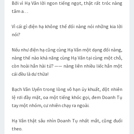
Bởi vì Hạ Vân lời ngon tiếng ngọt, thật rất tróc nàng
tâm a. . .
Vì cái gì điện hạ không thể đối nàng nói những kia lời
nói?
Nếu như điện hạ cũng cùng Hạ Vân một dạng đối nàng,
nàng thế nào khả năng cùng Hạ Vân tại cùng một chỗ,
còn hoài hắn hài tử? —— nàng liên nhiều liếc hắn một
cái đều là dư thừa!
Bạch Vân Uyển trong lòng vô hạn ủy khuất, đột nhiên
lệ rơi đầy mặt, oa một tiếng khóc gọi, đem Doanh Tụ
tay một nhóm, cư nhiên chạy ra ngoài.
Hạ Vân thật sâu nhìn Doanh Tụ nhất mắt, cũng đuổi
theo.