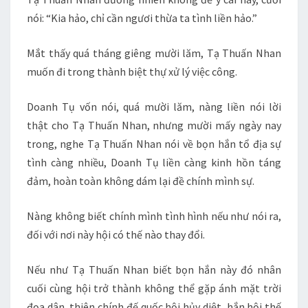
nói: “Kia hảo, chỉ cần ngươi thừa ta tình liền hảo.”
Mắt thấy quá tháng giêng mười lăm, Tạ Thuấn Nhan
muốn đi trong thành biệt thự xử lý việc công.
Doanh Tụ vốn nói, quá mười lăm, nàng liền nói lời
thật cho Tạ Thuấn Nhan, nhưng mười mấy ngày nay
trong, nghe Tạ Thuấn Nhan nói về bọn hắn tổ địa sự
tình càng nhiều, Doanh Tụ liền càng kinh hồn táng
đảm, hoàn toàn không dám lại đề chính mình sự.
Nàng không biết chính mình tình hình nếu như nói ra,
đối với nơi này hội có thế nào thay đổi.
Nếu như Tạ Thuấn Nhan biết bọn hắn này đó nhân
cuối cùng hội trở thành không thể gặp ánh mặt trời
đọa dân, thiên chính đế quốc hội hủy diệt, hắn hội thế