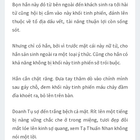
Bọn hắn này đó từ bên ngoài đến khách sinh ra tới hài
tử cũng hội bị cắm vào này khối tinh phiến, đánh lên
thuộc về tổ địa dấu vết, tài năng thuận lợi còn sống
sót.
Nhưng chỉ có hắn, bởi vì trước mặt cái này nữ tử, cho
hắn sản sinh ngoài ra một loại ý thức. Cũng cho hắn có
khả năng không bị khối này tinh phiến sở trói buộc.
Hắn cắn chặt răng. Đưa tay thăm dò vào chính mình
sau gáy chỗ, đem khối này tinh phiến máu chảy đầm
đìa khoét ra, bỏ lên trên bàn.
Doanh Tụ sợ đến trắng bệch cả mặt. Rít lên một tiếng
bị nàng vững chắc che ở trong miệng, tươi đẹp đôi
mắt lóe lên kinh sợ quang, xem Tạ Thuấn Nhan không
nói một lời.