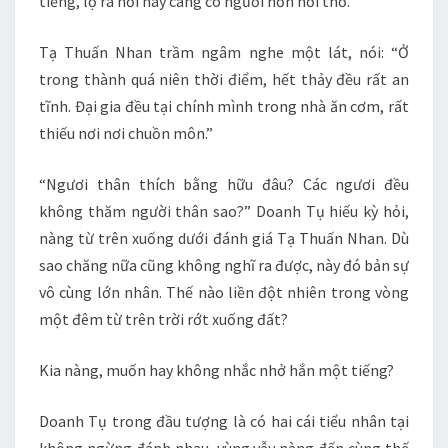
tiếng, lộ ra nơi này càng có người hơn hơi thở.
Tạ Thuấn Nhan trầm ngâm nghe một lát, nói: “Ở
trong thành quá niên thời điểm, hết thảy đều rất an
tĩnh. Đại gia đều tại chính mình trong nhà ăn cơm, rất
thiếu nơi nơi chuồn môn.”
“Ngươi thân thích bằng hữu đâu? Các ngươi đều
không thăm người thân sao?” Doanh Tụ hiếu kỳ hỏi,
nàng từ trên xuống dưới đánh giá Tạ Thuấn Nhan. Dù
sao chăng nữa cũng không nghĩ ra được, này đó bản sự
vô cùng lớn nhân. Thế nào liền đột nhiên trong vòng
một đêm từ trên trời rớt xuống đất?
Kia nàng, muốn hay không nhắc nhở hắn một tiếng?
Doanh Tụ trong đầu tượng là có hai cái tiểu nhân tại