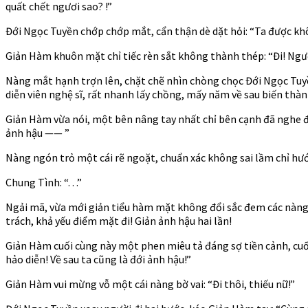
quất chết ngươi sao? !”
Đới Ngọc Tuyền chớp chớp mắt, cẩn thận dè dặt hỏi: “Ta được k
Giản Hàm khuôn mặt chỉ tiếc rèn sắt không thành thép: “Đi! Ngư
Nàng mắt hạnh trợn lên, chặt chẽ nhìn chòng chọc Đới Ngọc Tuyền 
diễn viên nghệ sĩ, rất nhanh lấy chồng, mấy năm về sau biến thàn
Giản Hàm vừa nói, một bên nâng tay nhất chỉ bên cạnh đã nghe 
ảnh hậu —— ”
Nàng ngón trỏ một cái rẽ ngoặt, chuẩn xác không sai lầm chỉ hướ
Chung Tình: “. . .”
Ngải mã, vừa mới giản tiểu hàm mặt không đổi sắc đem các nàng 
trách, khả yếu điểm mặt đi! Giản ảnh hậu hai lần!
Giản Hàm cuối cùng này một phen miêu tả đáng sợ tiền cảnh, cuối
hảo diễn! Về sau ta cũng là đới ảnh hậu!”
Giản Hàm vui mừng vỗ một cái nàng bờ vai: “Đi thôi, thiếu nữ!”