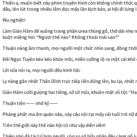
tại
Thiên a, muốn biết này phim truyền hình còn không chính thức qu
thượng
đâu, lén lút trong nhiều lắm đọc mấy lần kịch bản, ai hội đi lưng lờ
–
Ch
Yêu nghiệt!
298
Làm Giản Hàm để xuống trang phân urea thùng gỗ, thở dài nhẹ 
buột miệng hỏi: “Ngươi thế nào? Không thoải mái sao?”
Thuận nàng âm thanh, mọi người một chút nhìn sang, đồng thời s
Đới Ngọc Tuyền kéo kéo khóe môi, miễn cưỡng lộ ra một cái khó co
Lời vừa nói ra, mọi người đều kinh hãi.
Ly nàng gần nhất Thân Dĩnh trực tiếp liền đứng lên, bu lại, nhất
Giản Hàm cười gượng hai tiếng, sờ sờ mũi, khuôn mặt vô tội: “Ha, 
Thuận tiện —— nhớ kỹ ——
Phảng phất ma âm quán não, này câu nói tại mấy cái tuổi trẻ nữ 
Trên thế giới này thế nào hội có như vậy diễn viên!
Thiên phú đã tài trí hơn người, còn so sở hữu nhân đều càng nỗ l