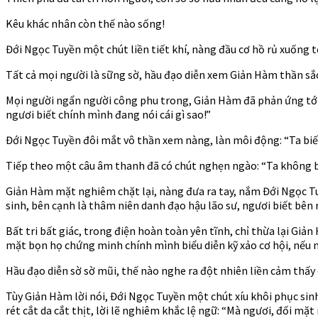
Kêu khác nhân còn thế nào sống!
Đới Ngọc Tuyền một chút liền tiết khí, nàng đầu cơ hồ rủ xuống t
Tất cả mọi người là sững sờ, hầu đạo diễn xem Giản Hàm thần sắc 
Mọi người ngẩn người công phu trong, Giản Hàm đã phản ứng tới đâ
ngươi biết chính mình đang nói cái gì sao!”
Đới Ngọc Tuyền đôi mắt vô thần xem nàng, làn môi động: “Ta bi
Tiếp theo một câu âm thanh đã có chút nghẹn ngào: “Ta không
Giản Hàm mặt nghiêm chặt lại, nàng đưa ra tay, nắm Đới Ngọc Tu
sinh, bên cạnh là thâm niên danh đạo hậu lão sư, ngươi biết bên 
Bất tri bất giác, trong điện hoàn toàn yên tĩnh, chỉ thừa lại G
mặt bọn họ chứng minh chính mình biểu diễn kỹ xảo cơ hội, nếu n
Hầu đạo diễn sờ sờ mũi, thế nào nghe ra đột nhiên liền cảm thấy 
Tùy Giản Hàm lời nói, Đới Ngọc Tuyền một chút xíu khôi phục sin
rét cắt da cắt thịt, lời lẽ nghiêm khắc lệ ngữ: “Mà ngươi, đối mặ