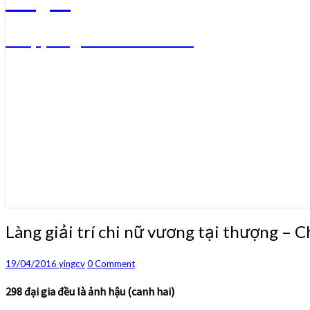
Truyện ngôn tình convert
Làng
Làng giải trí chi nữ vương tại thượng – 
giải
trí
Comments
19/04/2016
yingcv
0 Comment
chi
nữ
298 đại gia đều là ảnh hậu (canh hai)
vương