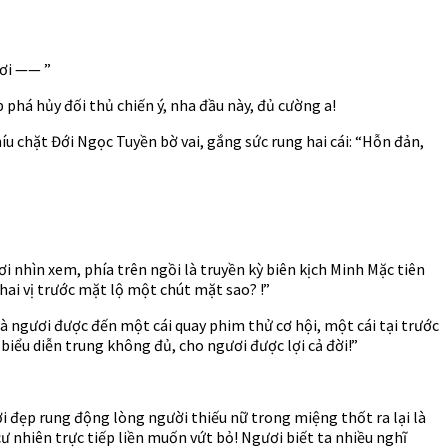
ươi —— ”
 phá hủy đối thủ chiến ý, nha đầu này, đủ cường a!
u chặt Đới Ngọc Tuyền bờ vai, gắng sức rung hai cái: “Hỗn đản,
nhìn xem, phía trên ngồi là truyền kỳ biên kịch Minh Mặc tiên
hai vị trước mặt lộ một chút mặt sao? !”
à ngươi được đến một cái quay phim thử cơ hội, một cái tại trước
iểu diễn trung không đủ, cho ngươi được lợi cả đời!”
i đẹp rung động lòng người thiếu nữ trong miệng thốt ra lại là
cư nhiên trực tiếp liền muốn vứt bỏ! Ngươi biết ta nhiều nghĩ