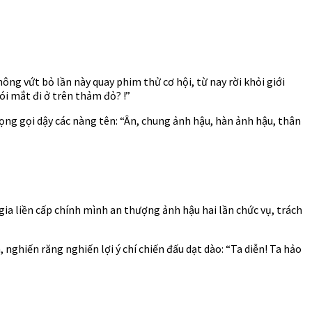
ng vứt bỏ lần này quay phim thử cơ hội, từ nay rời khỏi giới
ói mắt đi ở trên thảm đỏ? !”
g gọi dậy các nàng tên: “Ân, chung ảnh hậu, hàn ảnh hậu, thân
ia liền cấp chính mình an thượng ảnh hậu hai lần chức vụ, trách
ghiến răng nghiến lợi ý chí chiến đấu dạt dào: “Ta diễn! Ta hảo