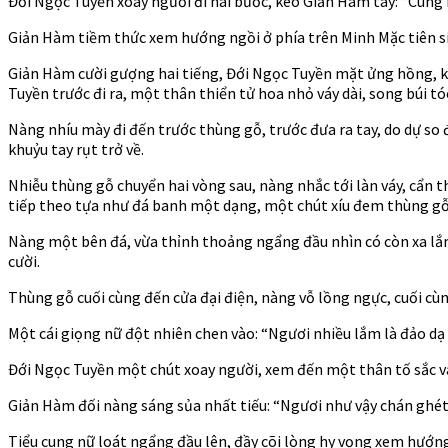
Đới Ngọc Tuyền xoay người đi hai bước, kéo Giản Hàm tay: “Cùng m
Giản Hàm tiềm thức xem hướng ngồi ở phía trên Minh Mặc tiên sinh
Giản Hàm cười gượng hai tiếng, Đới Ngọc Tuyền mặt ửng hồng, k
Tuyền trước đi ra, một thân thiển tử hoa nhỏ váy dài, song búi tó
Nàng nhíu mày đi đến trước thùng gỗ, trước đưa ra tay, do dự so đ
khuỷu tay rụt trở về.
Nhiễu thùng gỗ chuyển hai vòng sau, nàng nhắc tới làn váy, cẩn 
tiếp theo tựa như đá banh một dạng, một chút xíu đem thùng gỗ 
Nàng một bên đá, vừa thỉnh thoảng ngẩng đầu nhìn có còn xa lắm 
cười.
Thùng gỗ cuối cùng đến cửa đại điện, nàng vỗ lồng ngực, cuối cù
Một cái giọng nữ đột nhiên chen vào: “Ngươi nhiều lắm là đảo d
Đới Ngọc Tuyền một chút xoay người, xem đến một thân tố sắc váy
Giản Hàm đối nàng sáng sủa nhất tiếu: “Ngươi như vậy chán gh
Tiểu cung nữ loát ngẩng đầu lên, đầy cõi lòng hy vọng xem hướng