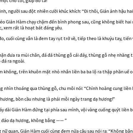
ột chỗ tới, giúp đỡ ta!”
, người sau đột nhiên cười khúc khích: “Đi thôi, Giản ảnh hậu hai
éo Giản Hàm chạy chậm đến bình phong sau, cũng không biết hai n
c, xem rất là hoạt bát đáng yêu.
o, cuối cùng vẫn là đem tay rụt trở về, tiếp theo là khuỷu tay, ti
thận đưa ra mủi chân, đá đá thùng gỗ cái đáy, thùng gỗ nhẹ nhàng
đá ra ngoài.
không, trên khuôn mặt nhỏ nhắn liền ba ba lộ ra thập phần uể oải
ng nhìn thoáng qua thùng gỗ, chu môi nói: “Chỉnh hoàng cung liền 
ạ hương, bồn cầu nhưng là phải mỗi ngày trang dạ hương!”
 dài Giản Hàm đứng tại phía sau mình, vội vàng cuống quýt liền bá
ét đảo dạ hương, không bằng —— ”
 nữ quan, Giản Hàm cuối cùng đem nửa câu sau nói ra: “Không bằng