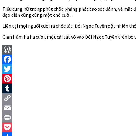
Tiểu cung nữ trong phút chốc phảng phất tao sét đánh, vẻ mặt đó
đạo diễn cũng cùng một chỗ cười.
Liền tại mọi người cười ra chốc lát, Đới Ngọc Tuyền đột nhiên t
Giản Hàm ha ha cười, một cái tát vỗ vào Đới Ngọc Tuyền trên bờ va
WordPress
Facebook
Twitter
Pinterest
Tumblr
Copy
Link
Email
Print