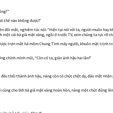
hông?”
ơi thế nào không được!”
đôi mắt, nghiêm túc nói: “Hiện tại nói với ta, ngươi muốn hay khô
h một cái bà già mặt vàng, ngồi ở trước TV, xem chúng ta rực rỡ ch
được trợn mắt há mồm Chung Tình mấy người, khuôn mặt trịnh trọn
ng chính mình mũi, “Còn có ta, giản ảnh hậu hai lần!”
đều thổi thành ảnh hậu, nàng còn có chút chột dạ, đảo mắt nhân g
 cùng cho Đới bà già mặt vàng hoàn hồn, nàng một chút đứng lên, n